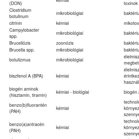
kémiai
(DON)
toxinok
Clostridium
mikrobiológiai
baktéri
botulinum
citrinin
kémiai
mikotox
Campylobacter
mikrobiológiai
baktéri
spp.
Brucellózis
zoonózis
baktéri
Brucella spp.
mikrobiológiai
baktéri
élelmis
botulizmus
mikrobiológiai
megbet
élelmis
biszfenol A (BPA)
kémiai
érintke
használ
biogén aminok
kémiai - biológiai
biogén
(hisztamin, tiramin)
technol
benzo(b)fluorantén
kémiai
környez
(PAH)
szenny
technol
benzo(a)antracén
kémiai
környez
(PAH)
szenny