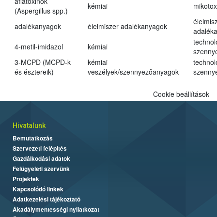
aflatoxinok
kémiai
mikotox
(Aspergillus spp.)
élelmis
adalékanyagok
élelmiszer adalékanyagok
adalék
technol
4-metil-imidazol
kémiai
szenny
3-MCPD (MCPD-k
kémiai
technol
és észtereik)
veszélyek/szennyezőanyagok
szenny
Cookie beállítások
Hivatalunk
Bemutatkozás
Szervezeti felépítés
Gazdálkodási adatok
Felügyeleti szervünk
Projektek
Kapcsolódó linkek
Adatkezelési tájékoztató
Akadálymentességi nyilatkozat