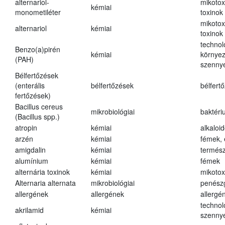
alternariol-
mikotox
kémiai
monometiléter
toxinok
mikotox
alternariol
kémiai
toxinok
technol
Benzo(a)pirén
kémiai
környez
(PAH)
szenny
Bélfertőzések
(enterális
bélfertőzések
bélfert
fertőzések)
Bacillus cereus
mikrobiológiai
baktéri
(Bacillus spp.)
atropin
kémiai
alkaloi
arzén
kémiai
fémek,
amigdalin
kémiai
termész
alumínium
kémiai
fémek
alternária toxinok
kémiai
mikotox
Alternaria alternata
mikrobiológiai
penész
allergének
allergének
allergé
technol
akrilamid
kémiai
szenny