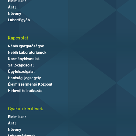
Élelmiszer
Állat
Növény
Labor/Egyéb
Kapcsolat
Nébih Igazgatóságok
Nébih Laboratóriumok
Kormányhivatalok
Sajtókapcsolat
Ügyfélszolgálat
Hatósági jogsegély
Élelmiszermentő Központ
Hírlevél feliratkozás
Gyakori kérdések
Élelmiszer
Állat
Növény
Laboratóriumok