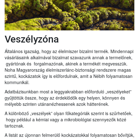
Veszélyzóna
Általános igazság, hogy az élelmiszer bizalmi termék. Mindennapi
vásárlásaink alkalmával bizalmat szavazunk annak a termelőnek,
gyártónak és forgalmazónak, akinek a termékét megvesszük.
Noha Magyarország élelmiszerlánc-biztonsági rendszere magas
szintű, kockázatok így is előfordulnak, amit a Nébih folyamatosan
kommunikál.
Adatbázisunkban most a leggyakrabban előforduló „veszélyeket”
gyűjtöttük össze, hogy az érdeklődők egy helyen, könnyen és
mélyebb szinten utánanézhessenek azok hátterének.
A különböző „veszélyek” olyan főkategóriák szerint is szűrhetőek,
hogy például a kémiai vagy a mikrobiológiai szennyezők közé
tartoznak.
A listát az újonnan felmerülő kockázatokkal folyamatosan bővítjük,