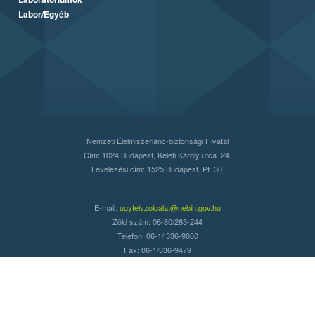
Labor/Egyéb
Nemzeti Élelmiszerlánc-biztonsági Hivatal
Cím: 1024 Budapest, Keleti Károly utca. 24.
Levelezési cím: 1525 Budapest. Pf. 30.
E-mail:
ugyfelszolgalat@nebih.gov.hu
Zöld szám: 06-80/263-244
Telefon: 06-1/ 336-9000
Fax: 06-1/336-9479