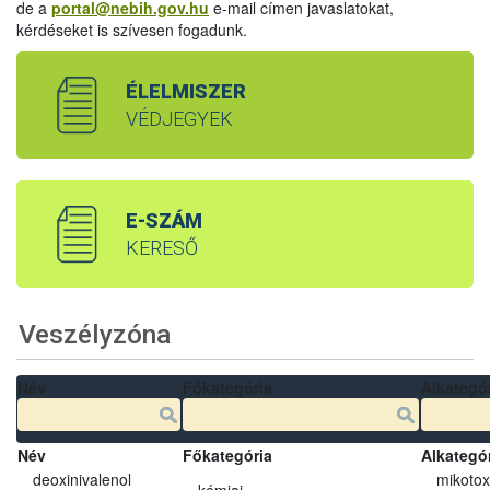
de a
portal@nebih.gov.hu
e-mail címen javaslatokat,
kérdéseket is szívesen fogadunk.
ÉLELMISZER
VÉDJEGYEK
E-SZÁM
KERESŐ
Veszélyzóna
Név
Főkategória
Alkategó
Név
Főkategória
Alkategó
deoxinivalenol
mikotox