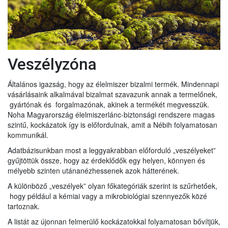
Veszélyzóna
Általános igazság, hogy az élelmiszer bizalmi termék. Mindennapi
vásárlásaink alkalmával bizalmat szavazunk annak a termelőnek,
gyártónak és forgalmazónak, akinek a termékét megvesszük.
Noha Magyarország élelmiszerlánc-biztonsági rendszere magas
szintű, kockázatok így is előfordulnak, amit a Nébih folyamatosan
kommunikál.
Adatbázisunkban most a leggyakrabban előforduló „veszélyeket”
gyűjtöttük össze, hogy az érdeklődők egy helyen, könnyen és
mélyebb szinten utánanézhessenek azok hátterének.
A különböző „veszélyek” olyan főkategóriák szerint is szűrhetőek,
hogy például a kémiai vagy a mikrobiológiai szennyezők közé
tartoznak.
A listát az újonnan felmerülő kockázatokkal folyamatosan bővítjük,