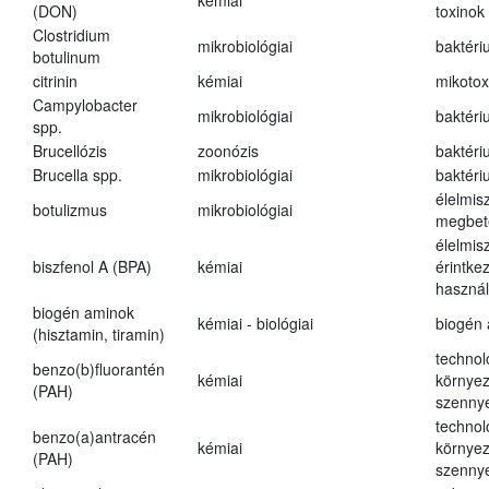
kémiai
(DON)
toxinok
Clostridium
mikrobiológiai
baktéri
botulinum
citrinin
kémiai
mikotox
Campylobacter
mikrobiológiai
baktéri
spp.
Brucellózis
zoonózis
baktéri
Brucella spp.
mikrobiológiai
baktéri
élelmis
botulizmus
mikrobiológiai
megbet
élelmis
biszfenol A (BPA)
kémiai
érintke
használ
biogén aminok
kémiai - biológiai
biogén
(hisztamin, tiramin)
technol
benzo(b)fluorantén
kémiai
környez
(PAH)
szenny
technol
benzo(a)antracén
kémiai
környez
(PAH)
szenny