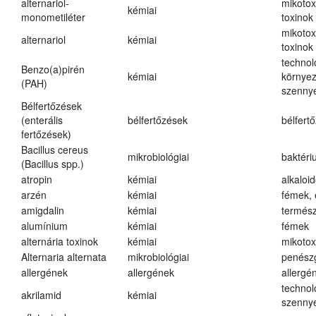
alternariol-
mikotox
kémiai
monometiléter
toxinok
mikotox
alternariol
kémiai
toxinok
technol
Benzo(a)pirén
kémiai
környez
(PAH)
szenny
Bélfertőzések
(enterális
bélfertőzések
bélfert
fertőzések)
Bacillus cereus
mikrobiológiai
baktéri
(Bacillus spp.)
atropin
kémiai
alkaloi
arzén
kémiai
fémek,
amigdalin
kémiai
termész
alumínium
kémiai
fémek
alternária toxinok
kémiai
mikotox
Alternaria alternata
mikrobiológiai
penész
allergének
allergének
allergé
technol
akrilamid
kémiai
szenny