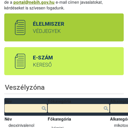
de a
portal@nebih.gov.hu
e-mail címen javaslatokat,
kérdéseket is szívesen fogadunk.
ÉLELMISZER
VÉDJEGYEK
E-SZÁM
KERESŐ
Veszélyzóna
Név
Főkategória
Alkategó
Név
Főkategória
Alkategó
deoxinivalenol
mikotox