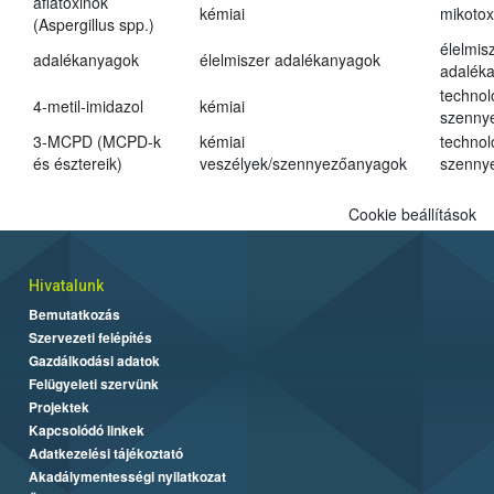
aflatoxinok
kémiai
mikotox
(Aspergillus spp.)
élelmis
adalékanyagok
élelmiszer adalékanyagok
adalék
technol
4-metil-imidazol
kémiai
szenny
3-MCPD (MCPD-k
kémiai
technol
és észtereik)
veszélyek/szennyezőanyagok
szenny
Cookie beállítások
Hivatalunk
Bemutatkozás
Szervezeti felépítés
Gazdálkodási adatok
Felügyeleti szervünk
Projektek
Kapcsolódó linkek
Adatkezelési tájékoztató
Akadálymentességi nyilatkozat