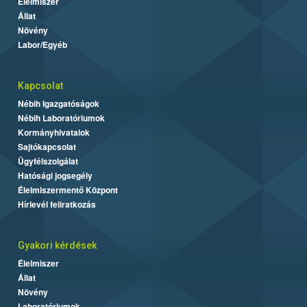
Élelmiszer
Állat
Növény
Labor/Egyéb
Kapcsolat
Nébih Igazgatóságok
Nébih Laboratóriumok
Kormányhivatalok
Sajtókapcsolat
Ügyfélszolgálat
Hatósági jogsegély
Élelmiszermentő Központ
Hírlevél feliratkozás
Gyakori kérdések
Élelmiszer
Állat
Növény
Laboratóriumok