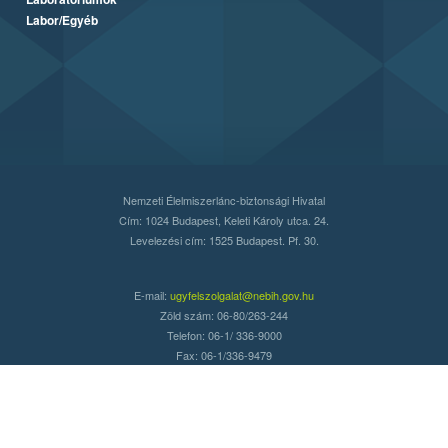
Labor/Egyéb
Nemzeti Élelmiszerlánc-biztonsági Hivatal
Cím: 1024 Budapest, Keleti Károly utca. 24.
Levelezési cím: 1525 Budapest. Pf. 30.
E-mail:
ugyfelszolgalat@nebih.gov.hu
Zöld szám: 06-80/263-244
Telefon: 06-1/ 336-9000
Fax: 06-1/336-9479