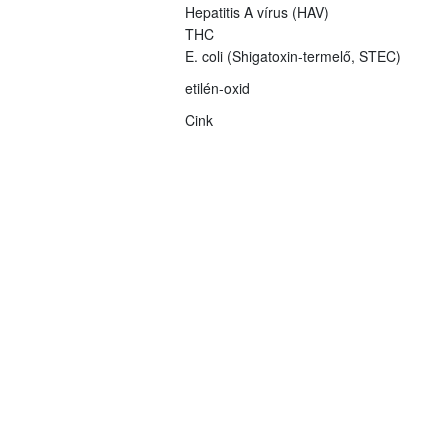
Hepatitis A vírus (HAV)
THC
E. coli (Shigatoxin-termelő, STEC)
etilén-oxid
Cink
Ftalátok
Yersinia enterocolitica
Yersiniosis, yersiniózis
Varroa destruktor atka
csecsemőkori botulizmus
Melamin
Erukasav
DAS (4,15-diacetoxiscirpenol)
Brómozott égésgátló anyagok
Ásványolaj-szénhidrogének