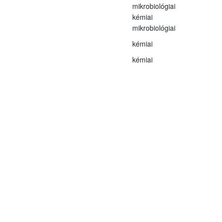
mikrobiológiai
kémiai
mikrobiológiai
kémiai
kémiai
Kémiai
mikrobiológia
mikrobiológia
parazita
mikrobiológiai
Kémiai
Kémiai
Kémiai
Kémiai
Kémiai