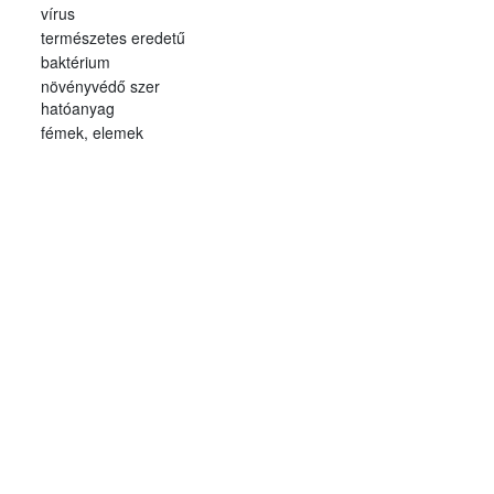
vírus
természetes eredetű
baktérium
növényvédő szer
hatóanyag
fémek, elemek
élelmiszerekkel
érintkezésben használt
anyagokból
baktérium
élelmiszer eredetű
megbetegedés
ektoparazita
élelmiszer eredetű
megbetegedés
Kémiai
Természetes, növényi
toxin
Mikotoxin
Szennyezőanyagok
Szennyezőanyagok