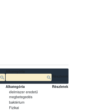
Alkategória
Részletek
Alkategória
Részletek
élelmiszer eredetű
megbetegedés
baktérium
Fizikai