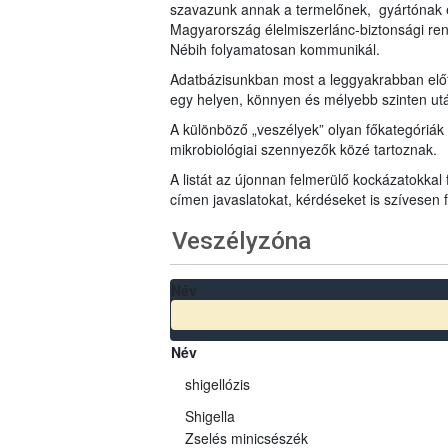
szavazunk annak a termelőnek, gyártónak 
Magyarország élelmiszerlánc-biztonsági ren
Nébih folyamatosan kommunikál.
Adatbázisunkban most a leggyakrabban előfo
egy helyen, könnyen és mélyebb szinten u
A különböző „veszélyek” olyan főkategóriák 
mikrobiológiai szennyezők közé tartoznak.
A listát az újonnan felmerülő kockázatokkal
címen javaslatokat, kérdéseket is szívesen
Veszélyzóna
Név
Név
shigellózis
Shigella
Zselés minicsészék