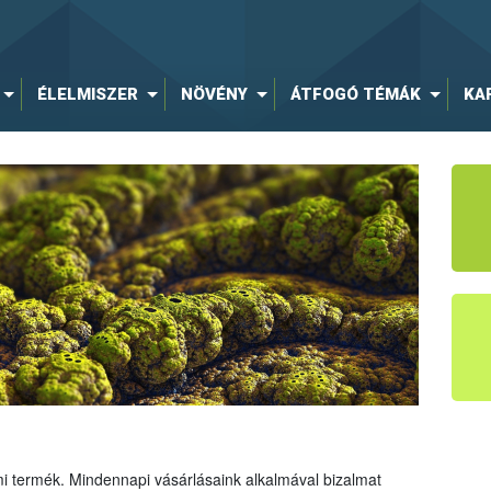
ÉLELMISZER
NÖVÉNY
ÁTFOGÓ TÉMÁK
KA
mi termék. Mindennapi vásárlásaink alkalmával bizalmat