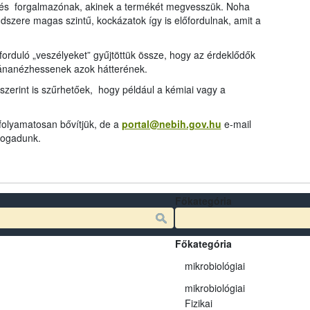
és forgalmazónak, akinek a termékét megvesszük. Noha
dszere magas szintű, kockázatok így is előfordulnak, amit a
rduló „veszélyeket” gyűjtöttük össze, hogy az érdeklődők
tánanézhessenek azok hátterének.
szerint is szűrhetőek, hogy például a kémiai vagy a
 folyamatosan bővítjük, de a
portal@nebih.gov.hu
e-mail
 fogadunk.
Főkategória
Főkategória
mikrobiológiai
mikrobiológiai
Fizikai