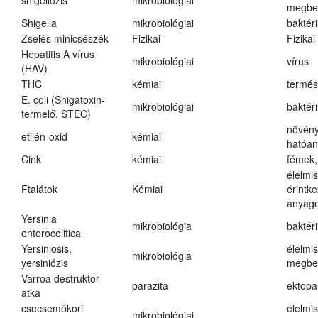
shigellózis
mikrobiológiai
megbe
Shigella
mikrobiológiai
baktér
Zselés minicsészék
Fizikai
Fizikai
Hepatitis A vírus
mikrobiológiai
vírus
(HAV)
THC
kémiai
termés
E. coli (Shigatoxin-
mikrobiológiai
baktér
termelő, STEC)
növény
etilén-oxid
kémiai
hatóa
Cink
kémiai
fémek,
élelmi
Ftalátok
Kémiai
érintk
anyago
Yersinia
mikrobiológia
baktér
enterocolitica
Yersiniosis,
élelmi
mikrobiológia
yersiniózis
megbe
Varroa destruktor
parazita
ektopa
atka
csecsemőkori
élelmi
mikrobiológiai