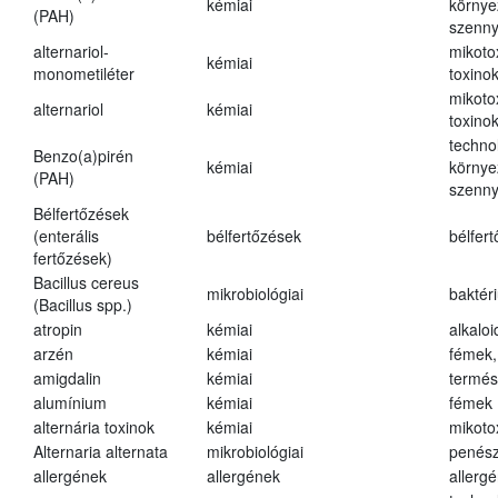
kémiai
környe
(PAH)
szenn
alternariol-
mikoto
kémiai
monometiléter
toxino
mikoto
alternariol
kémiai
toxino
techno
Benzo(a)pirén
kémiai
környe
(PAH)
szenn
Bélfertőzések
(enterális
bélfertőzések
bélfer
fertőzések)
Bacillus cereus
mikrobiológiai
baktér
(Bacillus spp.)
atropin
kémiai
alkalo
arzén
kémiai
fémek,
amigdalin
kémiai
termés
alumínium
kémiai
fémek
alternária toxinok
kémiai
mikoto
Alternaria alternata
mikrobiológiai
penés
allergének
allergének
allerg