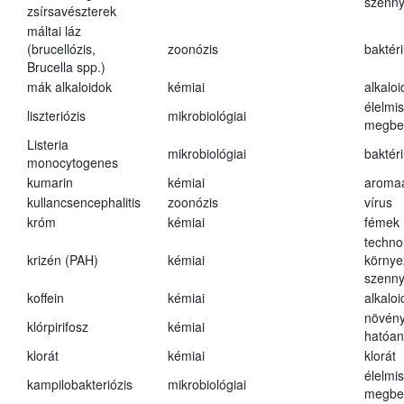
szenn
zsírsavészterek
máltai láz
(brucellózis,
zoonózis
baktér
Brucella spp.)
mák alkaloidok
kémiai
alkalo
élelmi
liszteriózis
mikrobiológiai
megbe
Listeria
mikrobiológiai
baktér
monocytogenes
kumarin
kémiai
aroma
kullancsencephalitis
zoonózis
vírus
króm
kémiai
fémek
techno
krizén (PAH)
kémiai
környe
szenn
koffein
kémiai
alkalo
növény
klórpirifosz
kémiai
hatóa
klorát
kémiai
klorát
élelmi
kampilobakteriózis
mikrobiológiai
megbe