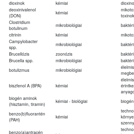
dioxinok
kémiai
dioxin
deoxinivalenol
mikoto
kémiai
(DON)
toxino
Clostridium
mikrobiológiai
baktér
botulinum
citrinin
kémiai
mikoto
Campylobacter
mikrobiológiai
baktér
spp.
Brucellózis
zoonózis
baktér
Brucella spp.
mikrobiológiai
baktér
élelmi
botulizmus
mikrobiológiai
megbe
élelmi
biszfenol A (BPA)
kémiai
érintk
anyago
biogén aminok
kémiai - biológiai
biogén
(hisztamin, tiramin)
techno
benzo(b)fluorantén
kémiai
környe
(PAH)
szenn
techno
benzo(a)antracén