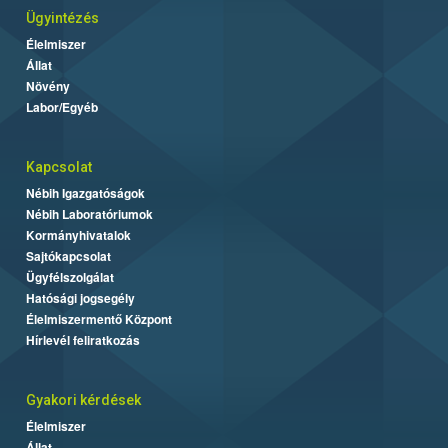
Ügyintézés
Élelmiszer
Állat
Növény
Labor/Egyéb
Kapcsolat
Nébih Igazgatóságok
Nébih Laboratóriumok
Kormányhivatalok
Sajtókapcsolat
Ügyfélszolgálat
Hatósági jogsegély
Élelmiszermentő Központ
Hírlevél feliratkozás
Gyakori kérdések
Élelmiszer
Állat