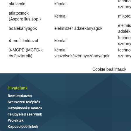
techno
akrilamid
kémiai
szenn
aflatoxinok
kémiai
mikoto
(Aspergillus spp.)
élelmi
adalékanyagok
élelmiszer adalékanyagok
adalé
techno
4-metil-imidazol
kémiai
szenn
3-MCPD (MCPD-k
kémiai
techno
és észtereik)
veszélyek/szennyezőanyagok
szenn
Cookie beállítások
Hivatalunk
Bemutatkozás
Szervezeti felépítés
Gazdálkodási adatok
Felügyeleti szervünk
Projektek
Kapcsolódó linkek