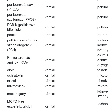
perflouroktánsav
kémiai
perfluo
(PFOA)
perfluoroktán-
kémiai
perfluo
szulfonsav (PFOS)
PCB-k (poliklórozott
kémiai
polikló
bifenilek)
patulin
kémiai
mikoto
policiklusos aromás
techno
szénhidrogének
kémiai
környe
(PAH)
szenn
élelmi
Primer aromás
kémiai
érintk
aminok (PAA)
anyago
ólom
kémiai
fémek
ochratoxin
kémiai
mikoto
nikkel
kémiai
fémek
mikotoxinok
kémiai
mikoto
környe
metil-higany
kémiai
szenn
MCPD-k és
techno
észtereik, glicidil-
kémiai