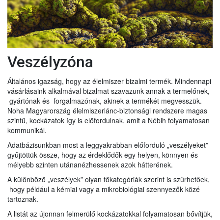
Veszélyzóna
Általános igazság, hogy az élelmiszer bizalmi termék. Mindennapi
vásárlásaink alkalmával bizalmat szavazunk annak a termelőnek,
gyártónak és forgalmazónak, akinek a termékét megvesszük.
Noha Magyarország élelmiszerlánc-biztonsági rendszere magas
szintű, kockázatok így is előfordulnak, amit a Nébih folyamatosan
kommunikál.
Adatbázisunkban most a leggyakrabban előforduló „veszélyeket”
gyűjtöttük össze, hogy az érdeklődők egy helyen, könnyen és
mélyebb szinten utánanézhessenek azok hátterének.
A különböző „veszélyek” olyan főkategóriák szerint is szűrhetőek,
hogy például a kémiai vagy a mikrobiológiai szennyezők közé
tartoznak.
A listát az újonnan felmerülő kockázatokkal folyamatosan bővítjük,