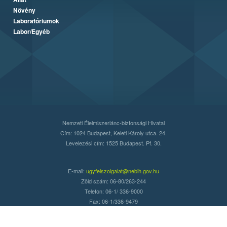
Növény
Laboratóriumok
Labor/Egyéb
Nemzeti Élelmiszerlánc-biztonsági Hivatal
Cím: 1024 Budapest, Keleti Károly utca. 24.
Levelezési cím: 1525 Budapest. Pf. 30.
E-mail:
ugyfelszolgalat@nebih.gov.hu
Zöld szám: 06-80/263-244
Telefon: 06-1/ 336-9000
Fax: 06-1/336-9479