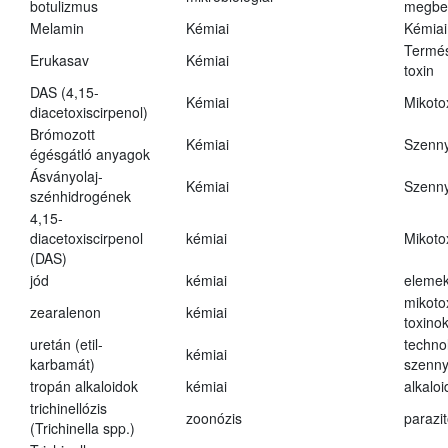
botulizmus
megbe
Melamin
Kémiai
Kémiai
Termés
Erukasav
Kémiai
toxin
DAS (4,15-
Kémiai
Mikoto
diacetoxiscirpenol)
Brómozott
Kémiai
Szenn
égésgátló anyagok
Ásványolaj-
Kémiai
Szenn
szénhidrogének
4,15-
diacetoxiscirpenol
kémiai
Mikoto
(DAS)
jód
kémiai
eleme
mikoto
zearalenon
kémiai
toxino
uretán (etil-
techno
kémiai
karbamát)
szenn
tropán alkaloidok
kémiai
alkalo
trichinellózis
zoonózis
parazit
(Trichinella spp.)