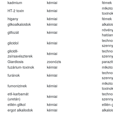
kadmium
kémiai
fémek
mikoto
HT-2 toxin
kémiai
toxino
higany
kémiai
fémek
glikoalkaloidok
kémiai
alkalo
növény
glifozát
kémiai
hatóa
techno
glicidol
kémiai
szenn
glicidil-
techno
kémiai
zsírsavészterek
szenn
Giardiosis
zoonózis
parazit
fuzárium-toxinok
kémiai
mikoto
techno
furánok
kémiai
szenn
mikoto
fumonizinek
kémiai
toxino
etil-karbamát
techno
kémiai
(uretán)
szenn
etilén-glikol
kémiai
etilén-g
ergot alkaliodok
kémiai
alkalo