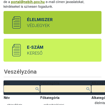
de a
portal@nebih.gov.hu
e-mail címen javaslatokat,
kérdéseket is szívesen fogadunk.
ÉLELMISZER
VÉDJEGYEK
E-SZÁM
KERESŐ
Veszélyzóna
Név
Főkategória
Alkategó
Név
Főkategória
Alkategó
élelmi