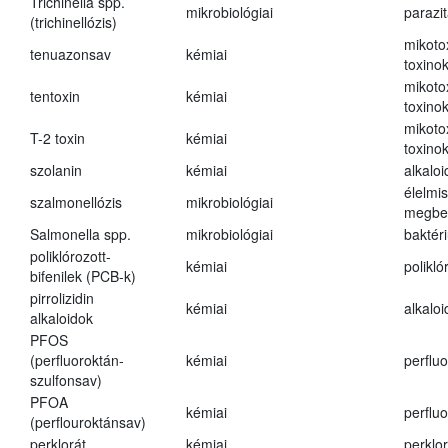
Trichinella spp.
mikrobiológiai
parazi
(trichinellózis)
mikoto
tenuazonsav
kémiai
toxino
mikoto
tentoxin
kémiai
toxino
mikoto
T-2 toxin
kémiai
toxino
szolanin
kémiai
alkaloi
élelmi
szalmonellózis
mikrobiológiai
megbe
Salmonella spp.
mikrobiológiai
baktér
poliklórozott-
kémiai
polikló
bifenilek (PCB-k)
pirrolizidin
kémiai
alkalo
alkaloidok
PFOS
(perfluoroktán-
kémiai
perfluo
szulfonsav)
PFOA
kémiai
perfluo
(perflouroktánsav)
perklorát
kémiai
perklor