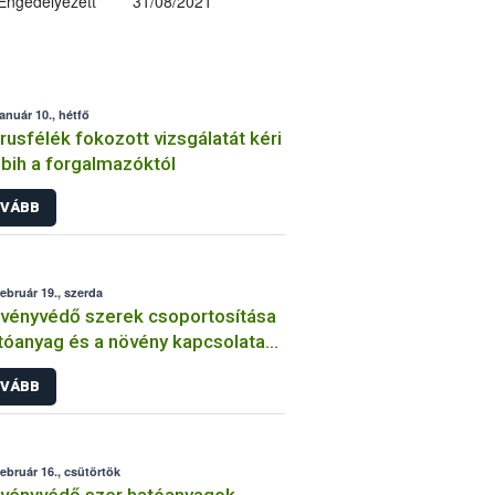
Engedélyezett
31/08/2021
január 10., hétfő
trusfélék fokozott vizsgálatát kéri
bih a forgalmazóktól
VÁBB
február 19., szerda
vényvédő szerek csoportosítása
tóanyag és a növény kapcsolata
int
VÁBB
február 16., csütörtök