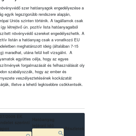
növényvédő szer hatóanyagok engedélyezése a
lág egyik legszigorúbb rendszere alapján,
rópai Uniós szinten történik. A tagállamok csak
 így létrejövő ún. pozitív lista hatóanyagaiból
szített növényvédő szereket engedélyezhetik. A
zitív listán a hatóanyag csak a vonatkozó EU
ndeletben meghatározott ideig (általában 7-15
ig) maradhat, utána felül kell vizsgálni. A
lyamatok együttes célja, hogy az egyes
szítmények forgalmazását és felhasználását oly
don szabályozzák, hogy az ember és
rnyezete veszélyeztetésének kockázatát
zárják, illetve a lehető legkisebbre csökkentsék.
07/2009 EK
Hatóanyag
ndelet szerinti
lejárati idő
lapot
Részletek