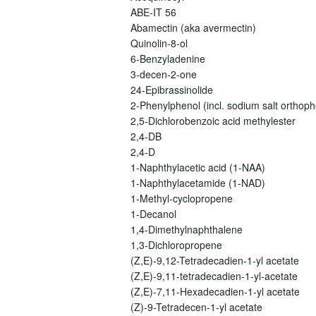
ABE-IT 56
Abamectin (aka avermectin)
Quinolin-8-ol
6-Benzyladenine
3-decen-2-one
24-Epibrassinolide
2-Phenylphenol (incl. sodium salt orthoph
2,5-Dichlorobenzoic acid methylester
2,4-DB
2,4-D
1-Naphthylacetic acid (1-NAA)
1-Naphthylacetamide (1-NAD)
1-Methyl-cyclopropene
1-Decanol
1,4-Dimethylnaphthalene
1,3-Dichloropropene
(Z,E)-9,12-Tetradecadien-1-yl acetate
(Z,E)-9,11-tetradecadien-1-yl-acetate
(Z,E)-7,11-Hexadecadien-1-yl acetate
(Z)-9-Tetradecen-1-yl acetate