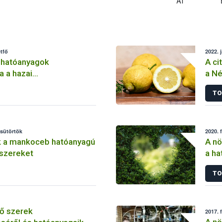
AT
tfő
2022. 
 hatóanyagok
A ci
a a hazai
a Né
lemben
TO
csütörtök
2020. 
k a mankoceb hatóanyagú
A nö
szereket
a ha
szer
TO
ő szerek
2017. 