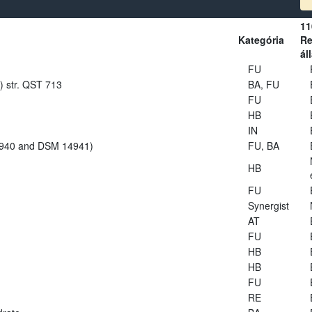
11
Kategória
Re
ál
FU
s) str. QST 713
BA, FU
FU
HB
IN
14940 and DSM 14941)
FU, BA
HB
FU
Synergist
AT
FU
HB
HB
FU
RE