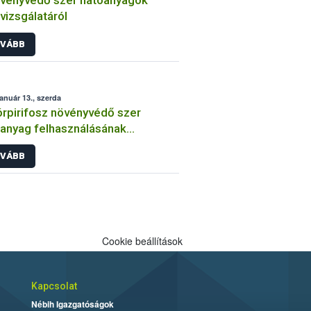
vényvédő szer hatóanyagok
lvizsgálatáról
VÁBB
január 13., szerda
órpirifosz növényvédő szer
anyag felhasználásának
átozása
VÁBB
Cookie beállítások
Kapcsolat
Nébih Igazgatóságok