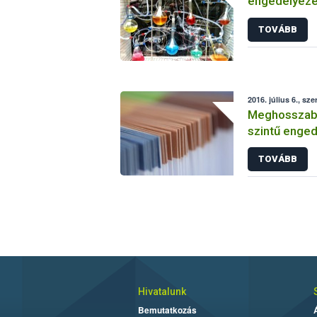
engedélyezé
vizsgálatáról
TOVÁBB
2016. július 6., sze
Meghosszabbí
szintű enged
TOVÁBB
Hivatalunk
Bemutatkozás