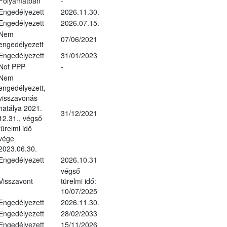
Folyamatban
-
Engedélyezett
2026.11.30.
Engedélyezett
2026.07.15.
Nem
07/06/2021
engedélyezett
Engedélyezett
31/01/2023
Not PPP
-
Nem
engedélyezett,
visszavonás
hatálya 2021.
31/12/2021
12.31., végső
türelmi idő
vége
2023.06.30.
Engedélyezett
2026.10.31
végső
Visszavont
türelmi idő:
10/07/2025
Engedélyezett
2026.11.30.
Engedélyezett
28/02/2033
Engedélyezett
15/11/2026