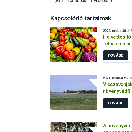
(E)-11-Tetradecen-1-yl acetate
Kapcsolódó tartalmak
2022. május 30., hé
Helyettesítő
felhasználás
növényvéde
TOVÁBB
2021. február 25., 
Visszavonjá
növényvédő 
TOVÁBB
A növényvéd