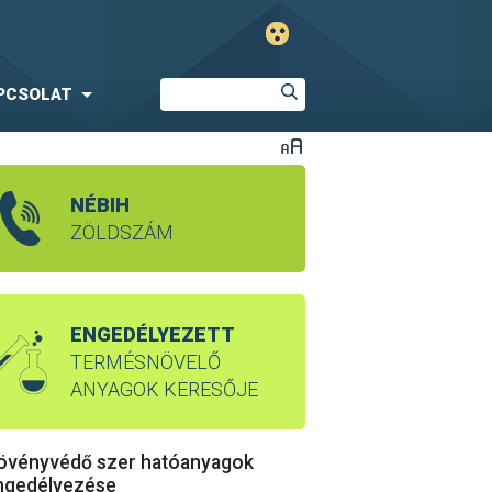
PCSOLAT
NÉBIH
ZÖLDSZÁM
ENGEDÉLYEZETT
TERMÉSNÖVELŐ
ANYAGOK KERESŐJE
övényvédő szer hatóanyagok
ngedélyezése