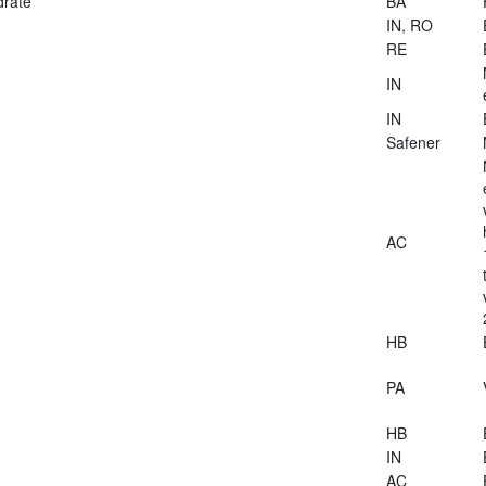
drate
BA
IN, RO
RE
IN
IN
Safener
AC
HB
PA
HB
IN
AC