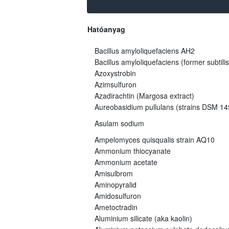
Hatóanyag
Bacillus amyloliquefaciens AH2
Bacillus amyloliquefaciens (former subtili
Azoxystrobin
Azimsulfuron
Azadirachtin (Margosa extract)
Aureobasidium pullulans (strains DSM 
Asulam sodium
Ampelomyces quisqualis strain AQ10
Ammonium thiocyanate
Ammonium acetate
Amisulbrom
Aminopyralid
Amidosulfuron
Ametoctradin
Aluminium silicate (aka kaolin)