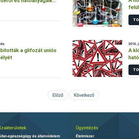
A nö
séről és hatóanyagaik
felü
TO
rda
2016. 
tották a glifozát uniós
A kl
élyét
ható
korl
TO
Előző
Következő
Szakterületek
Ügyintézés
Állat-egészségügy és állatvédelem
Élelmiszer