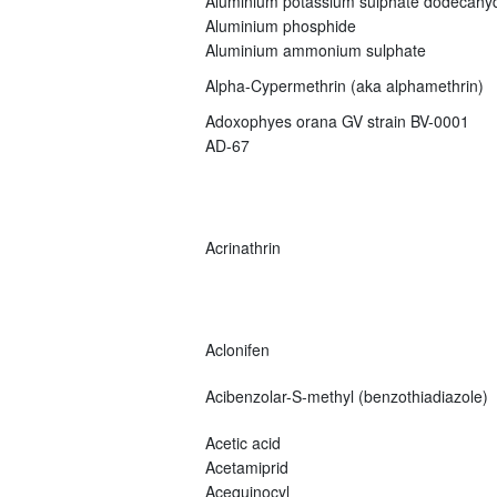
Aluminium potassium sulphate dodecahy
Aluminium phosphide
Aluminium ammonium sulphate
Alpha-Cypermethrin (aka alphamethrin)
Adoxophyes orana GV strain BV-0001
AD-67
Acrinathrin
Aclonifen
Acibenzolar-S-methyl (benzothiadiazole)
Acetic acid
Acetamiprid
Acequinocyl