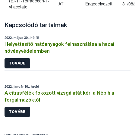
(E)-11-Tetradecen-1-
AT
Engedélyezett
31/08
yl acetate
Kapcsolódó tartalmak
2022. május 30., hétfő
Helyettesítő hatóanyagok felhasználása a hazai
növényvédelemben
TOVÁBB
2022. január 10., hétfő
A citrusfélék fokozott vizsgálatát kéri a Nébih a
forgalmazóktól
TOVÁBB
2021. február 25., csütörtök