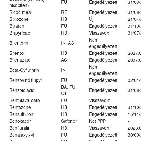
FU
Engedélyezett
31/03
nicobifen)
Blood meal
RE
Engedélyezett
31/08
Bixlozone
HB
Új
21/04
Bixafen
FU
Engedélyezett
31/10
Bispyribac
HB
Visszavont
31/07
Nem
Bifenthrin
IN, AC
engedélyezett
Bifenox
HB
Engedélyezett
2027.0
Bifenazate
AC
Engedélyezett
2037.
Nem
Beta-Cyfluthrin
IN
engedélyezett
Benzovindiflupyr
FU
Engedélyezett
02/01
BA, FU,
Benzoic acid
Engedélyezett
31/08
OT
Benthiavalicarb
FU
Visszavont
Bentazone
HB
Engedélyezett
31/10
Bensulfuron
HB
Engedélyezett
15/11
Benoxacor
Safener
Not PPP
-
Benfluralin
HB
Visszavont
2023.
Benalaxyl-M
FU
Engedélyezett
30/09