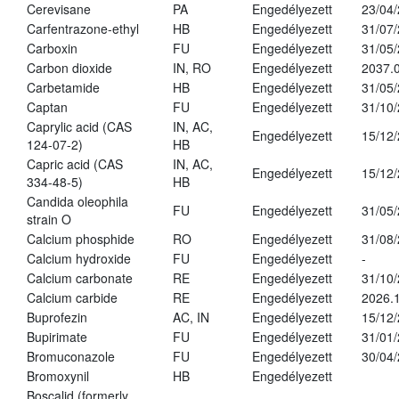
Cerevisane
PA
Engedélyezett
23/04
Carfentrazone-ethyl
HB
Engedélyezett
31/07
Carboxin
FU
Engedélyezett
31/05
Carbon dioxide
IN, RO
Engedélyezett
2037.
Carbetamide
HB
Engedélyezett
31/05
Captan
FU
Engedélyezett
31/10
Caprylic acid (CAS
IN, AC,
Engedélyezett
15/12
124-07-2)
HB
Capric acid (CAS
IN, AC,
Engedélyezett
15/12
334-48-5)
HB
Candida oleophila
FU
Engedélyezett
31/05
strain O
Calcium phosphide
RO
Engedélyezett
31/08
Calcium hydroxide
FU
Engedélyezett
-
Calcium carbonate
RE
Engedélyezett
31/10
Calcium carbide
RE
Engedélyezett
2026.1
Buprofezin
AC, IN
Engedélyezett
15/12
Bupirimate
FU
Engedélyezett
31/01
Bromuconazole
FU
Engedélyezett
30/04
Bromoxynil
HB
Engedélyezett
Boscalid (formerly