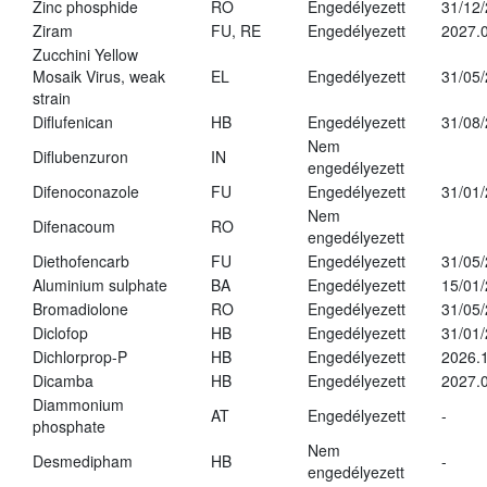
Zinc phosphide
RO
Engedélyezett
31/12
Ziram
FU, RE
Engedélyezett
2027.
Zucchini Yellow
Mosaik Virus, weak
EL
Engedélyezett
31/05
strain
Diflufenican
HB
Engedélyezett
31/08
Nem
Diflubenzuron
IN
engedélyezett
Difenoconazole
FU
Engedélyezett
31/01
Nem
Difenacoum
RO
engedélyezett
Diethofencarb
FU
Engedélyezett
31/05
Aluminium sulphate
BA
Engedélyezett
15/01
Bromadiolone
RO
Engedélyezett
31/05
Diclofop
HB
Engedélyezett
31/01
Dichlorprop-P
HB
Engedélyezett
2026.
Dicamba
HB
Engedélyezett
2027.0
Diammonium
AT
Engedélyezett
-
phosphate
Nem
Desmedipham
HB
-
engedélyezett