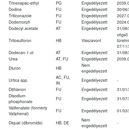
Trinexapac-ethyl
PG
Engedélyezett
2039.
Dodine
FU
Engedélyezett
30/06
Triticonazole
FU
Engedélyezett
2027.
Dodemorph
FU
Engedélyezett
2024.0
Dodecyl acetate
AT
Engedélyezett
31/08
végső
Tritosulforon
HB
Visszavont
türelmi
07/11
Dodecan-1-ol
AT
Engedélyezett
31/08
Urea
AT, FU
Engedélyezett
2039.0
Nem
Diuron
HB
engedélyezett
AC, FU,
Urtica spp.
Engedélyezett
-
IN
Dithianon
FU
Engedélyezett
31/01
Disodium
FU
Engedélyezett
31/07
phosphonate
Valifenalate (formerly
FU
Engedélyezett
01/03
Valiphenal)
Nem
Diquat (dibromide)
HB, DE
-
engedélyezett