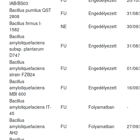
FU
Engedélyezett
20/10
IAB/BS03
Bacillus pumilus QST
FU
Engedélyezett
31/08
2808
Bacillus firmus I-
NE
Engedélyezett
30/09
1582
Bacillus
amyloliquefaciens
FU
Engedélyezett
31/08
subsp. plantarum
D747
Bacillus
amyloliquefaciens
FU
Engedélyezett
01/06
strain FZB24
Bacillus
amyloliquefaciens
FU
Engedélyezett
16/09
MBI 600
Bacillus
amyloliquefaciens IT-
FU
Folyamatban
-
45
Bacillus
amyloliquefaciens
FU
Folyamatban
27/09
AH2
Bacillus