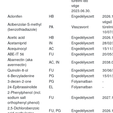
türelmi idő
vége
2023.06.30.
Aclonifen
HB
Engedélyezett
2026.
végső
Acibenzolar-S-methyl
PA
Visszavont
türelmi
(benzothiadiazole)
10/07
Acetic acid
HB
Engedélyezett
2026.1
Acetamiprid
IN
Engedélyezett
28/02
Acequinocyl
AC
Engedélyezett
15/11
ABE-IT 56
FU
Engedélyezett
20/05
Abamectin (aka
AC, IN
Engedélyezett
2038.
avermectin)
Quinolin-8-ol
FU
Engedélyezett
30/06
6-Benzyladenine
PG
Engedélyezett
15/01
3-decen-2-one
PG
Folyamatban
-
24-Epibrassinolide
EL
Folyamatban
-
2-Phenylphenol (incl.
sodium salt
FU
Engedélyezett
2027.1
orthophenyl phenol)
2,5-Dichlorobenzoic
FU, PG
Engedélyezett
2026.