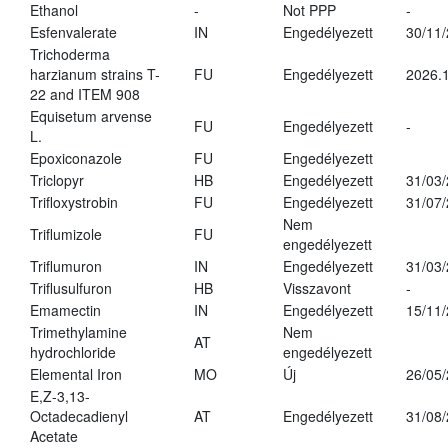
Ethanol
-
Not PPP
-
Esfenvalerate
IN
Engedélyezett
30/11
Trichoderma
harzianum strains T-
FU
Engedélyezett
2026.
22 and ITEM 908
Equisetum arvense
FU
Engedélyezett
-
L.
Epoxiconazole
FU
Engedélyezett
Triclopyr
HB
Engedélyezett
31/03
Trifloxystrobin
FU
Engedélyezett
31/07
Nem
Triflumizole
FU
engedélyezett
Triflumuron
IN
Engedélyezett
31/03
Triflusulfuron
HB
Visszavont
-
Emamectin
IN
Engedélyezett
15/11
Trimethylamine
Nem
AT
hydrochloride
engedélyezett
Elemental Iron
MO
Új
26/05
E,Z-3,13-
Octadecadienyl
AT
Engedélyezett
31/08
Acetate