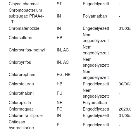
Clayed charcoal
ST
Engedélyezett
-
Chromobacterium
subtsugae PRAA4-
IN
Folyamatban
-
1T
Chromafenozide
IN
Engedélyezett
31/03
Nem
Chlorsulfuron
HB
engedélyezett
Nem
Chlorpyrifos-methyl
IN, AC
engedélyezett
Nem
Chlorpyrifos
IN, AC
engedélyezett
Nem
Chlorpropham
PG, HB
-
engedélyezett
Chlorotoluron
HB
Engedélyezett
30/06
Nem
Chlorothalonil
FU
-
engedélyezett
Chloropicrin
NE
Folyamatban
-
Chlormequat
PG
Engedélyezett
2028.0
Chlorantraniliprole
IN
Engedélyezett
31/05
Chitosan
EL
Engedélyezett
-
hydrochloride