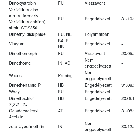
Dimoxystrobin
FU
Visszavont
-
Verticillium albo-
atrum (formerly
FU
Engedélyezett
31/10
Verticillium dahliae)
strain WCS850
Dimethyl disulphide
FU, NE
Folyamatban
-
BA, FU,
Vinegar
Engedélyezett
-
HB
Dimethomorph
FU
Visszavont
20/05
Nem
Dimethoate
IN, AC
-
engedélyezett
Nem
Waxes
Pruning
-
engedélyezett
Dimethenamid-P
HB
Engedélyezett
31/08
Whey
FU
Engedélyezett
-
Dimethachlor
HB
Engedélyezett
2026.1
Z,Z-3,13-
Octadecadienyl
AT
Engedélyezett
31/08
Acetate
Nem
zeta-Cypermethrin
IN
30/12
engedélyezett