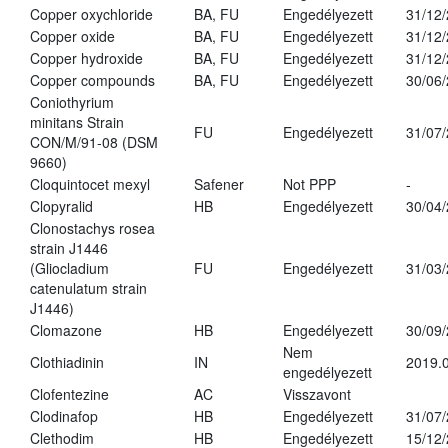
Copper oxychloride
BA, FU
Engedélyezett
31/12
Copper oxide
BA, FU
Engedélyezett
31/12
Copper hydroxide
BA, FU
Engedélyezett
31/12
Copper compounds
BA, FU
Engedélyezett
30/06
Coniothyrium
minitans Strain
FU
Engedélyezett
31/07
CON/M/91-08 (DSM
9660)
Cloquintocet mexyl
Safener
Not PPP
-
Clopyralid
HB
Engedélyezett
30/04
Clonostachys rosea
strain J1446
(Gliocladium
FU
Engedélyezett
31/03
catenulatum strain
J1446)
Clomazone
HB
Engedélyezett
30/09
Nem
Clothiadinin
IN
2019.0
engedélyezett
Clofentezine
AC
Visszavont
Clodinafop
HB
Engedélyezett
31/07
Clethodim
HB
Engedélyezett
15/12