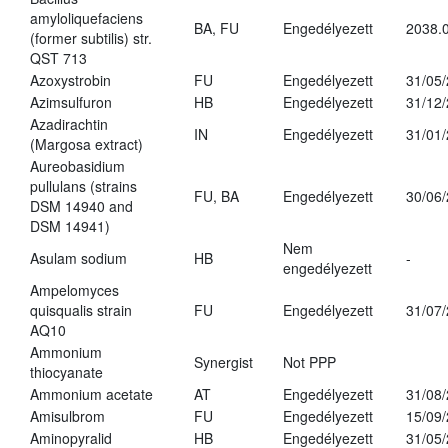
amyloliquefaciens
BA, FU
Engedélyezett
2038.
(former subtilis) str.
QST 713
Azoxystrobin
FU
Engedélyezett
31/05
Azimsulfuron
HB
Engedélyezett
31/12
Azadirachtin
IN
Engedélyezett
31/01
(Margosa extract)
Aureobasidium
pullulans (strains
FU, BA
Engedélyezett
30/06
DSM 14940 and
DSM 14941)
Nem
Asulam sodium
HB
-
engedélyezett
Ampelomyces
quisqualis strain
FU
Engedélyezett
31/07
AQ10
Ammonium
Synergist
Not PPP
thiocyanate
Ammonium acetate
AT
Engedélyezett
31/08
Amisulbrom
FU
Engedélyezett
15/09
Aminopyralid
HB
Engedélyezett
31/05