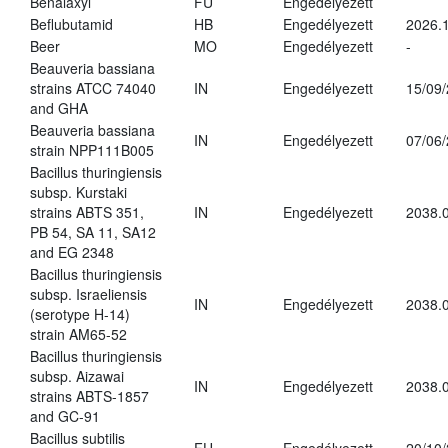
Benalaxyl
FU
Engedélyezett
Beflubutamid
HB
Engedélyezett
2026.
Beer
MO
Engedélyezett
-
Beauveria bassiana
strains ATCC 74040
IN
Engedélyezett
15/09
and GHA
Beauveria bassiana
IN
Engedélyezett
07/06
strain NPP111B005
Bacillus thuringiensis
subsp. Kurstaki
strains ABTS 351,
IN
Engedélyezett
2038.
PB 54, SA 11, SA12
and EG 2348
Bacillus thuringiensis
subsp. Israeliensis
IN
Engedélyezett
2038.
(serotype H-14)
strain AM65-52
Bacillus thuringiensis
subsp. Aizawai
IN
Engedélyezett
2038.
strains ABTS-1857
and GC-91
Bacillus subtilis