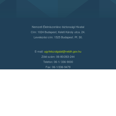
Nemzeti Élelmiszerlánc-biztonsági Hivatal
Cím: 1024 Budapest, Keleti Károly utca. 24.
Levelezési cím: 1525 Budapest. Pf. 30.
E-mail:
ugyfelszolgalat@nebih.gov.hu
Zöld szám: 06-80/263-244
Telefon: 06-1/ 336-9000
Fax: 06-1/336-9479