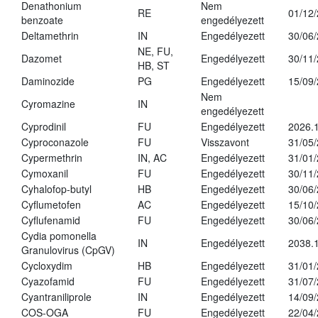
Denathonium
Nem
RE
01/12
benzoate
engedélyezett
Deltamethrin
IN
Engedélyezett
30/06
NE, FU,
Dazomet
Engedélyezett
30/11
HB, ST
Daminozide
PG
Engedélyezett
15/09
Nem
Cyromazine
IN
engedélyezett
Cyprodinil
FU
Engedélyezett
2026.
Cyproconazole
FU
Visszavont
31/05
Cypermethrin
IN, AC
Engedélyezett
31/01
Cymoxanil
FU
Engedélyezett
30/11
Cyhalofop-butyl
HB
Engedélyezett
30/06
Cyflumetofen
AC
Engedélyezett
15/10
Cyflufenamid
FU
Engedélyezett
30/06
Cydia pomonella
IN
Engedélyezett
2038.
Granulovirus (CpGV)
Cycloxydim
HB
Engedélyezett
31/01
Cyazofamid
FU
Engedélyezett
31/07
Cyantraniliprole
IN
Engedélyezett
14/09
COS-OGA
FU
Engedélyezett
22/04