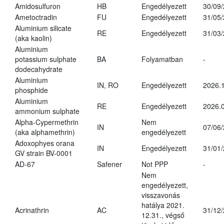
Amidosulfuron
HB
Engedélyezett
30/09
Ametoctradin
FU
Engedélyezett
31/05
Aluminium silicate
RE
Engedélyezett
31/03
(aka kaolin)
Aluminium
potassium sulphate
BA
Folyamatban
-
dodecahydrate
Aluminium
IN, RO
Engedélyezett
2026.1
phosphide
Aluminium
RE
Engedélyezett
2026.0
ammonium sulphate
Alpha-Cypermethrin
Nem
IN
07/06
(aka alphamethrin)
engedélyezett
Adoxophyes orana
IN
Engedélyezett
31/01
GV strain BV-0001
AD-67
Safener
Not PPP
-
Nem
engedélyezett,
visszavonás
hatálya 2021.
Acrinathrin
AC
31/12
12.31., végső