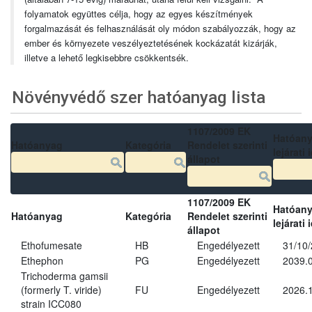
folyamatok együttes célja, hogy az egyes készítmények
forgalmazását és felhasználását oly módon szabályozzák, hogy az
ember és környezete veszélyeztetésének kockázatát kizárják,
illetve a lehető legkisebbre csökkentsék.
Növényvédő szer hatóanyag lista
1107/2009 EK
Hatóan
Hatóanyag
Kategória
Rendelet szerinti
lejárati 
állapot
1107/2009 EK
Hatóan
Hatóanyag
Kategória
Rendelet szerinti
lejárati 
állapot
Ethofumesate
HB
Engedélyezett
31/10
Ethephon
PG
Engedélyezett
2039.0
Trichoderma gamsii
(formerly T. viride)
FU
Engedélyezett
2026.
strain ICC080