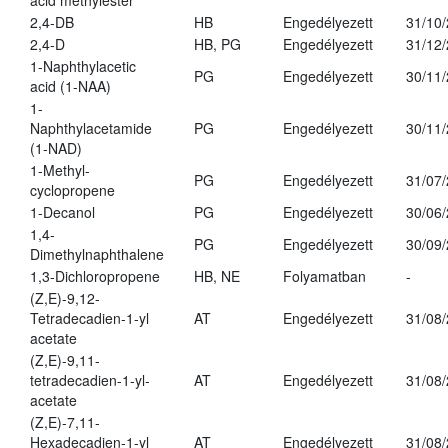
acid methylester
2,4-DB
HB
Engedélyezett
31/10
2,4-D
HB, PG
Engedélyezett
31/12
1-Naphthylacetic
PG
Engedélyezett
30/11
acid (1-NAA)
1-
Naphthylacetamide
PG
Engedélyezett
30/11
(1-NAD)
1-Methyl-
PG
Engedélyezett
31/07
cyclopropene
1-Decanol
PG
Engedélyezett
30/06
1,4-
PG
Engedélyezett
30/09
Dimethylnaphthalene
1,3-Dichloropropene
HB, NE
Folyamatban
-
(Z,E)-9,12-
Tetradecadien-1-yl
AT
Engedélyezett
31/08
acetate
(Z,E)-9,11-
tetradecadien-1-yl-
AT
Engedélyezett
31/08
acetate
(Z,E)-7,11-
Hexadecadien-1-yl
AT
Engedélyezett
31/08