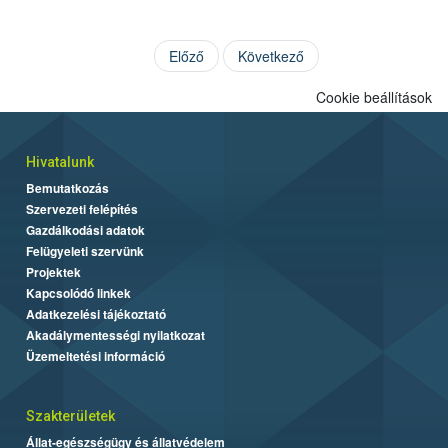
Előző
Következő
Cookie beállítások
Hivatalunk
Bemutatkozás
Szervezeti felépítés
Gazdálkodási adatok
Felügyeleti szervünk
Projektek
Kapcsolódó linkek
Adatkezelési tájékoztató
Akadálymentességi nyilatkozat
Üzemeltetési információ
Szakterületek
Állat-egészségügy és állatvédelem