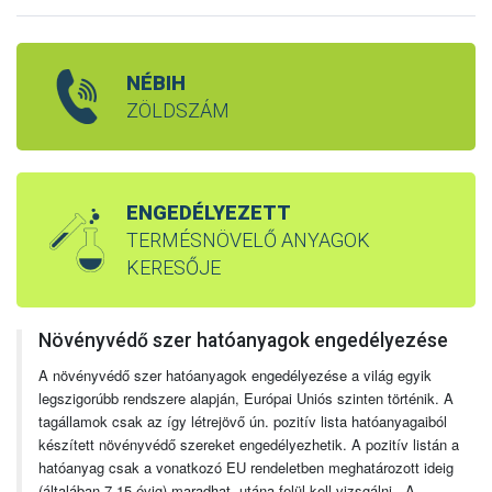
NÉBIH
ZÖLDSZÁM
ENGEDÉLYEZETT
TERMÉSNÖVELŐ ANYAGOK
KERESŐJE
Növényvédő szer hatóanyagok engedélyezése
A növényvédő szer hatóanyagok engedélyezése a világ egyik
legszigorúbb rendszere alapján, Európai Uniós szinten történik. A
tagállamok csak az így létrejövő ún. pozitív lista hatóanyagaiból
készített növényvédő szereket engedélyezhetik. A pozitív listán a
hatóanyag csak a vonatkozó EU rendeletben meghatározott ideig
(általában 7-15 évig) maradhat, utána felül kell vizsgálni. A