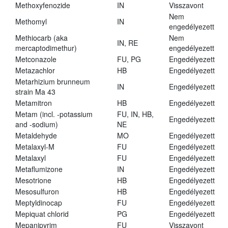
Methoxyfenozide
IN
Visszavont
Nem
Methomyl
IN
engedélyezett
Methiocarb (aka
Nem
IN, RE
mercaptodimethur)
engedélyezett
Metconazole
FU, PG
Engedélyezett
Metazachlor
HB
Engedélyezett
Metarhizium brunneum
IN
Engedélyezett
strain Ma 43
Metamitron
HB
Engedélyezett
Metam (incl. -potassium
FU, IN, HB,
Engedélyezett
and -sodium)
NE
Metaldehyde
MO
Engedélyezett
Metalaxyl-M
FU
Engedélyezett
Metalaxyl
FU
Engedélyezett
Metaflumizone
IN
Engedélyezett
Mesotrione
HB
Engedélyezett
Mesosulfuron
HB
Engedélyezett
Meptyldinocap
FU
Engedélyezett
Mepiquat chlorid
PG
Engedélyezett
Mepanipyrim
FU
Visszavont