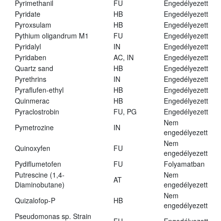
Pyrimethanil
FU
Engedélyezett
Pyridate
HB
Engedélyezett
Pyroxsulam
HB
Engedélyezett
Pythium oligandrum M1
FU
Engedélyezett
Pyridalyl
IN
Engedélyezett
Pyridaben
AC, IN
Engedélyezett
Quartz sand
HB
Engedélyezett
Pyrethrins
IN
Engedélyezett
Pyraflufen-ethyl
HB
Engedélyezett
Quinmerac
HB
Engedélyezett
Pyraclostrobin
FU, PG
Engedélyezett
Nem
Pymetrozine
IN
engedélyezett
Nem
Quinoxyfen
FU
engedélyezett
Pydiflumetofen
FU
Folyamatban
Putrescine (1,4-
Nem
AT
Diaminobutane)
engedélyezett
Nem
Quizalofop-P
HB
engedélyezett
Pseudomonas sp. Strain