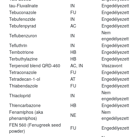
tau-Fluvalinate
IN
Engedélyezett
Tebuconazole
FU
Engedélyezett
Tebufenozide
IN
Engedélyezett
Tebufenpyrad
AC
Engedélyezett
Nem
Teflubenzuron
IN
engedélyezett
Tefluthrin
IN
Engedélyezett
Tembotrione
HB
Engedélyezett
Terbuthylazine
HB
Engedélyezett
Terpenoid blend QRD-460
AC, IN
Visszavont
Tetraconazole
FU
Engedélyezett
Tetradecan-1-ol
AT
Engedélyezett
Thiabendazole
FU
Engedélyezett
Nem
Thiacloprid
IN
engedélyezett
Thiencarbazone
HB
Engedélyezett
Fenamiphos (aka
Nem
NE
phenamiphos)
engedélyezett
FEN 560 (Fenugreek seed
FU
Engedélyezett
powder)