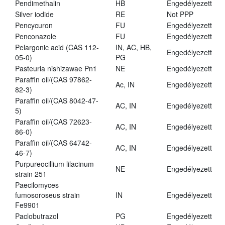
Pendimethalin
HB
Engedélyezett
Silver iodide
RE
Not PPP
Pencycuron
FU
Engedélyezett
Penconazole
FU
Engedélyezett
Pelargonic acid (CAS 112-
IN, AC, HB,
Engedélyezett
05-0)
PG
Pasteuria nishizawae Pn1
NE
Engedélyezett
Paraffin oil/(CAS 97862-
Ac, IN
Engedélyezett
82-3)
Paraffin oil/(CAS 8042-47-
AC, IN
Engedélyezett
5)
Paraffin oil/(CAS 72623-
AC, IN
Engedélyezett
86-0)
Paraffin oil/(CAS 64742-
AC, IN
Engedélyezett
46-7)
Purpureocillium lilacinum
NE
Engedélyezett
strain 251
Paecilomyces
fumosoroseus strain
IN
Engedélyezett
Fe9901
Paclobutrazol
PG
Engedélyezett