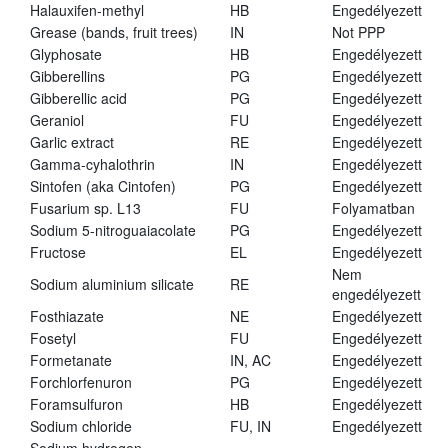
Halauxifen-methyl
HB
Engedélyezett
Grease (bands, fruit trees)
IN
Not PPP
Glyphosate
HB
Engedélyezett
Gibberellins
PG
Engedélyezett
Gibberellic acid
PG
Engedélyezett
Geraniol
FU
Engedélyezett
Garlic extract
RE
Engedélyezett
Gamma-cyhalothrin
IN
Engedélyezett
Sintofen (aka Cintofen)
PG
Engedélyezett
Fusarium sp. L13
FU
Folyamatban
Sodium 5-nitroguaiacolate
PG
Engedélyezett
Fructose
EL
Engedélyezett
Nem
Sodium aluminium silicate
RE
engedélyezett
Fosthiazate
NE
Engedélyezett
Fosetyl
FU
Engedélyezett
Formetanate
IN, AC
Engedélyezett
Forchlorfenuron
PG
Engedélyezett
Foramsulfuron
HB
Engedélyezett
Sodium chloride
FU, IN
Engedélyezett