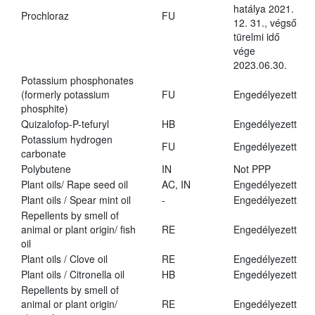
hatálya 2021.
Prochloraz
FU
12. 31., végső
türelmi idő
vége
2023.06.30.
Potassium phosphonates
(formerly potassium
FU
Engedélyezett
phosphite)
Quizalofop-P-tefuryl
HB
Engedélyezett
Potassium hydrogen
FU
Engedélyezett
carbonate
Polybutene
IN
Not PPP
Plant oils/ Rape seed oil
AC, IN
Engedélyezett
Plant oils / Spear mint oil
-
Engedélyezett
Repellents by smell of
animal or plant origin/ fish
RE
Engedélyezett
oil
Plant oils / Clove oil
RE
Engedélyezett
Plant oils / Citronella oil
HB
Engedélyezett
Repellents by smell of
animal or plant origin/
RE
Engedélyezett