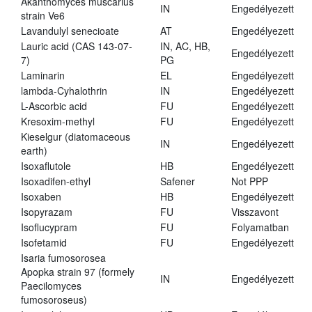
Akanthomyces muscarius
IN
Engedélyezett
strain Ve6
Lavandulyl senecioate
AT
Engedélyezett
Lauric acid (CAS 143-07-
IN, AC, HB,
Engedélyezett
7)
PG
Laminarin
EL
Engedélyezett
lambda-Cyhalothrin
IN
Engedélyezett
L-Ascorbic acid
FU
Engedélyezett
Kresoxim-methyl
FU
Engedélyezett
Kieselgur (diatomaceous
IN
Engedélyezett
earth)
Isoxaflutole
HB
Engedélyezett
Isoxadifen-ethyl
Safener
Not PPP
Isoxaben
HB
Engedélyezett
Isopyrazam
FU
Visszavont
Isoflucypram
FU
Folyamatban
Isofetamid
FU
Engedélyezett
Isaria fumosorosea
Apopka strain 97 (formely
IN
Engedélyezett
Paecilomyces
fumosoroseus)