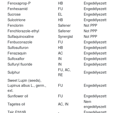
Fenoxaprop-P
HB
Engedélyezett
Fenhexamid
FU
Engedélyezett
Sucrose
EL
Engedélyezett
Sulcotrione
HB
Engedélyezett
Fenclorim
Safener
Not PPP
Fenchlorazole-ethyl
Safener
Not PPP
Sulfaquinoxaline
Synergist
Not PPP
Fenbuconazole
FU
Engedélyezett
Sulfosulfuron
HB
Engedélyezett
Fenazaquin
AC
Engedélyezett
Sulfoxaflor
IN
Engedélyezett
Sulfuryl fluoride
IN
Engedélyezett
FU, AC,
Sulphur
Engedélyezett
RE
Sweet Lupin (seeds),
Lupinus albus L., germ.,
FU
Engedélyezett
ext.
Sunflower oil
FU
Engedélyezett
Nem
Tagetes oil
AC, IN
engedélyezett
Talc E553B
-
Engedélyezett