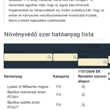
folyamatok együttes célja, hogy az egyes készítmények
forgalmazását és felhasználását oly módon szabályozzák, hogy az
ember és környezete veszélyeztetésének kockázatát kizárják,
illetve a lehető legkisebbre csökkentsék.
Növényvédő szer hatóanyag lista
1107/2009 EK
Hatóanyag
Kategória
Rendelet szerinti
l
állapot
1107/2009 EK
Hatóanyag
Kategória
Rendelet szerinti
l
állapot
Lysate of Willaertia magna
FU
Új
Bacillus velezensis strain
FU
Új
RTI301
Bacillus subtilis strain
FU
Új
RTI477