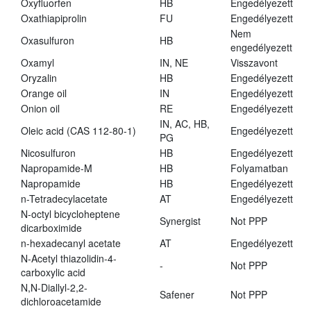
Oxyfluorfen
HB
Engedélyezett
Oxathiapiprolin
FU
Engedélyezett
Nem
Oxasulfuron
HB
engedélyezett
Oxamyl
IN, NE
Visszavont
Oryzalin
HB
Engedélyezett
Orange oil
IN
Engedélyezett
Onion oil
RE
Engedélyezett
IN, AC, HB,
Oleic acid (CAS 112-80-1)
Engedélyezett
PG
Nicosulfuron
HB
Engedélyezett
Napropamide-M
HB
Folyamatban
Napropamide
HB
Engedélyezett
n-Tetradecylacetate
AT
Engedélyezett
N-octyl bicycloheptene
Synergist
Not PPP
dicarboximide
n-hexadecanyl acetate
AT
Engedélyezett
N-Acetyl thiazolidin-4-
-
Not PPP
carboxylic acid
N,N-Diallyl-2,2-
Safener
Not PPP
dichloroacetamide