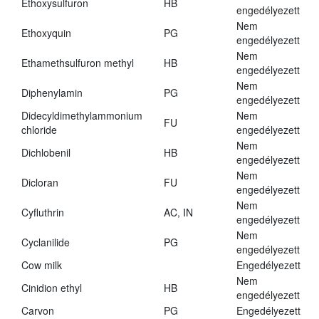
Ethoxysulfuron
HB
engedélyezett
Nem
Ethoxyquin
PG
engedélyezett
Nem
Ethamethsulfuron methyl
HB
engedélyezett
Nem
Diphenylamin
PG
engedélyezett
Didecyldimethylammonium
Nem
FU
chloride
engedélyezett
Nem
Dichlobenil
HB
engedélyezett
Nem
Dicloran
FU
engedélyezett
Nem
Cyfluthrin
AC, IN
engedélyezett
Nem
Cyclanilide
PG
engedélyezett
Cow milk
Engedélyezett
Nem
Cinidion ethyl
HB
engedélyezett
Carvon
PG
Engedélyezett