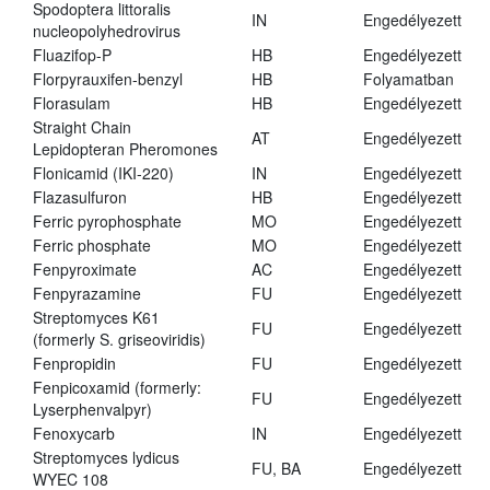
Spodoptera littoralis
IN
Engedélyezett
nucleopolyhedrovirus
Fluazifop-P
HB
Engedélyezett
Florpyrauxifen-benzyl
HB
Folyamatban
Florasulam
HB
Engedélyezett
Straight Chain
AT
Engedélyezett
Lepidopteran Pheromones
Flonicamid (IKI-220)
IN
Engedélyezett
Flazasulfuron
HB
Engedélyezett
Ferric pyrophosphate
MO
Engedélyezett
Ferric phosphate
MO
Engedélyezett
Fenpyroximate
AC
Engedélyezett
Fenpyrazamine
FU
Engedélyezett
Streptomyces K61
FU
Engedélyezett
(formerly S. griseoviridis)
Fenpropidin
FU
Engedélyezett
Fenpicoxamid (formerly:
FU
Engedélyezett
Lyserphenvalpyr)
Fenoxycarb
IN
Engedélyezett
Streptomyces lydicus
FU, BA
Engedélyezett
WYEC 108