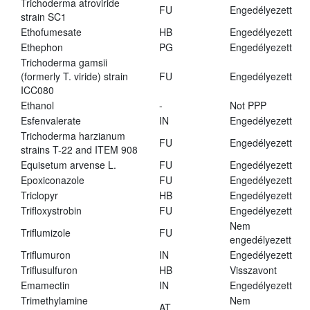
Trichoderma atroviride
FU
Engedélyezett
strain SC1
Ethofumesate
HB
Engedélyezett
Ethephon
PG
Engedélyezett
Trichoderma gamsii
(formerly T. viride) strain
FU
Engedélyezett
ICC080
Ethanol
-
Not PPP
Esfenvalerate
IN
Engedélyezett
Trichoderma harzianum
FU
Engedélyezett
strains T-22 and ITEM 908
Equisetum arvense L.
FU
Engedélyezett
Epoxiconazole
FU
Engedélyezett
Triclopyr
HB
Engedélyezett
Trifloxystrobin
FU
Engedélyezett
Nem
Triflumizole
FU
engedélyezett
Triflumuron
IN
Engedélyezett
Triflusulfuron
HB
Visszavont
Emamectin
IN
Engedélyezett
Trimethylamine
Nem
AT