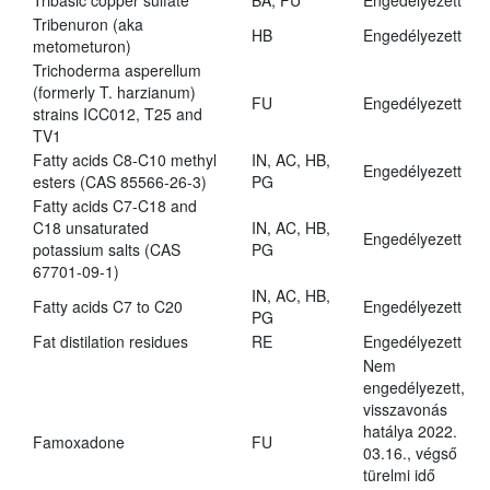
Tribasic copper sulfate
BA, FU
Engedélyezett
Tribenuron (aka
HB
Engedélyezett
metometuron)
Trichoderma asperellum
(formerly T. harzianum)
FU
Engedélyezett
strains ICC012, T25 and
TV1
Fatty acids C8-C10 methyl
IN, AC, HB,
Engedélyezett
esters (CAS 85566-26-3)
PG
Fatty acids C7-C18 and
C18 unsaturated
IN, AC, HB,
Engedélyezett
potassium salts (CAS
PG
67701-09-1)
IN, AC, HB,
Fatty acids C7 to C20
Engedélyezett
PG
Fat distilation residues
RE
Engedélyezett
Nem
engedélyezett,
visszavonás
hatálya 2022.
Famoxadone
FU
03.16., végső
türelmi idő