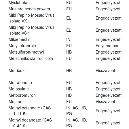
Myclobutanil
FU
Engedélyezett
Mustard seeds powder
FU
Engedélyezett
Mild Pepino Mosaic Virus
EL
Engedélyezett
isolate VX 1
Mild Pepino Mosaic Virus
EL
Engedélyezett
isolate VC 1
Milbemectin
IN
Engedélyezett
Metyltetraprole
FU
Folyamatban
Metsulfuron-methyl
HB
Engedélyezett
Metschnikowia fructicola
FU
Engedélyezett
Metribuzin
HB
Visszavont
Metrafenone
FU
Engedélyezett
Metosulam
HB
Engedélyezett
Metobromuron
HB
Engedélyezett
Metiram
FU
Visszavont
Methyl octanoate (CAS
IN, AC, HB,
Engedélyezett
111-11-5)
PG
Methyl decanoate (CAS
IN, AC, HB,
Engedélyezett
110-42-9)
PG