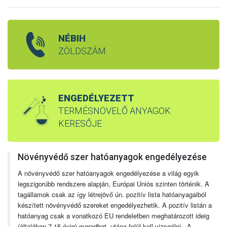
NÉBIH
ZÖLDSZÁM
ENGEDÉLYEZETT
TERMÉSNÖVELŐ ANYAGOK
KERESŐJE
Növényvédő szer hatóanyagok engedélyezése
A növényvédő szer hatóanyagok engedélyezése a világ egyik
legszigorúbb rendszere alapján, Európai Uniós szinten történik. A
tagállamok csak az így létrejövő ún. pozitív lista hatóanyagaiból
készített növényvédő szereket engedélyezhetik. A pozitív listán a
hatóanyag csak a vonatkozó EU rendeletben meghatározott ideig
(általában 7-15 évig) maradhat, utána felül kell vizsgálni. A