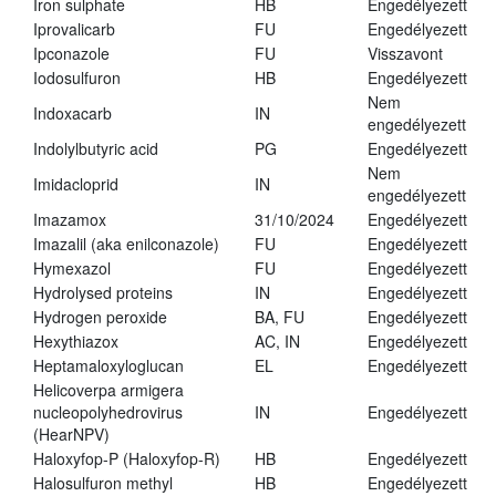
Iron sulphate
HB
Engedélyezett
Iprovalicarb
FU
Engedélyezett
Ipconazole
FU
Visszavont
Iodosulfuron
HB
Engedélyezett
Nem
Indoxacarb
IN
engedélyezett
Indolylbutyric acid
PG
Engedélyezett
Nem
Imidacloprid
IN
engedélyezett
Imazamox
31/10/2024
Engedélyezett
Imazalil (aka enilconazole)
FU
Engedélyezett
Hymexazol
FU
Engedélyezett
Hydrolysed proteins
IN
Engedélyezett
Hydrogen peroxide
BA, FU
Engedélyezett
Hexythiazox
AC, IN
Engedélyezett
Heptamaloxyloglucan
EL
Engedélyezett
Helicoverpa armigera
nucleopolyhedrovirus
IN
Engedélyezett
(HearNPV)
Haloxyfop-P (Haloxyfop-R)
HB
Engedélyezett
Halosulfuron methyl
HB
Engedélyezett