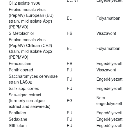
EL, VI
Engedélyezett
CH2 isolate 1906
Pepino mosaic virus
(PepMV) European (EU)
EL
Folyamatban
strain, mild isolate Abp1
(PEPMVO)
S-Metolachlor
HB
Visszavont
Pepino mosaic virus
(PepMV) Chilean (CH2)
EL
Folyamatban
strain, mild isolate Abp2
(PEPMVO)
Penoxsulam
HB
Engedélyezett
Penthiopyrad
FU
Visszavont
Saccharomyces cerevisiae
FU
Engedélyezett
strain LAS02
Salix spp. cortex
FU
Engedélyezett
Sea-algae extract
Nem
(formerly sea-algae
PG
engedélyezett
extract and seaweeds)
Penflufen
FU
Engedélyezett
Sedaxane
FU
Engedélyezett
Silthiofam
FU
Engedélyezett