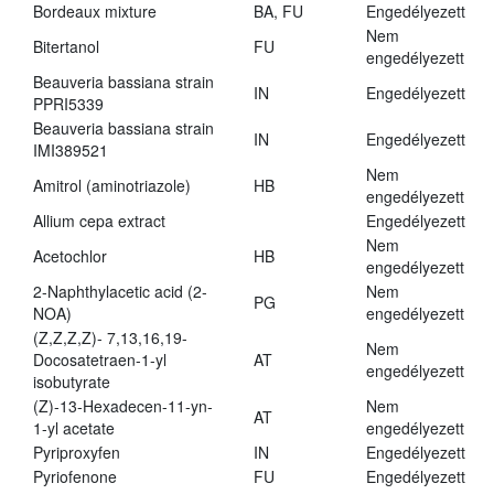
Bordeaux mixture
BA, FU
Engedélyezett
Nem
Bitertanol
FU
engedélyezett
Beauveria bassiana strain
IN
Engedélyezett
PPRI5339
Beauveria bassiana strain
IN
Engedélyezett
IMI389521
Nem
Amitrol (aminotriazole)
HB
engedélyezett
Allium cepa extract
Engedélyezett
Nem
Acetochlor
HB
engedélyezett
2-Naphthylacetic acid (2-
Nem
PG
NOA)
engedélyezett
(Z,Z,Z,Z)- 7,13,16,19-
Nem
Docosatetraen-1-yl
AT
engedélyezett
isobutyrate
(Z)-13-Hexadecen-11-yn-
Nem
AT
1-yl acetate
engedélyezett
Pyriproxyfen
IN
Engedélyezett
Pyriofenone
FU
Engedélyezett