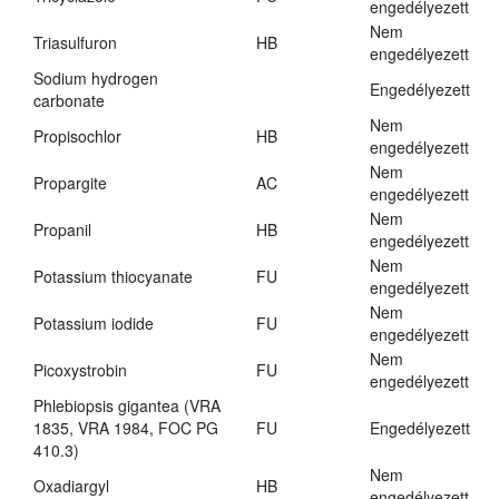
engedélyezett
Nem
Triasulfuron
HB
engedélyezett
Sodium hydrogen
Engedélyezett
carbonate
Nem
Propisochlor
HB
engedélyezett
Nem
Propargite
AC
engedélyezett
Nem
Propanil
HB
engedélyezett
Nem
Potassium thiocyanate
FU
engedélyezett
Nem
Potassium iodide
FU
engedélyezett
Nem
Picoxystrobin
FU
engedélyezett
Phlebiopsis gigantea (VRA
1835, VRA 1984, FOC PG
FU
Engedélyezett
410.3)
Nem
Oxadiargyl
HB
engedélyezett