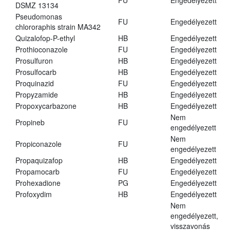
FU
Engedélyezett
DSMZ 13134
Pseudomonas
FU
Engedélyezett
chlororaphis strain MA342
Quizalofop-P-ethyl
HB
Engedélyezett
Prothioconazole
FU
Engedélyezett
Prosulfuron
HB
Engedélyezett
Prosulfocarb
HB
Engedélyezett
Proquinazid
FU
Engedélyezett
Propyzamide
HB
Engedélyezett
Propoxycarbazone
HB
Engedélyezett
Nem
Propineb
FU
engedélyezett
Nem
Propiconazole
FU
engedélyezett
Propaquizafop
HB
Engedélyezett
Propamocarb
FU
Engedélyezett
Prohexadione
PG
Engedélyezett
Profoxydim
HB
Engedélyezett
Nem
engedélyezett,
visszavonás