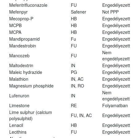
Mefentrifluconazole
FU
Engedélyezett
Mefenpyr
Safener
Not PPP
Mecoprop-P
HB
Engedélyezett
MCPB
HB
Engedélyezett
MCPA
HB
Engedélyezett
Mandipropamid
Fu
Engedélyezett
Mandestrobin
FU
Engedélyezett
Nem
Mancozeb
FU
engedélyezett
Maltodextrin
IN
Engedélyezett
Maleic hydrazide
PG
Engedélyezett
Malathion
IN, AC
Engedélyezett
Magnesium phosphide
IN, RO
Engedélyezett
Nem
Lufenuron
IN
engedélyezett
Limestone
RE
Folyamatban
Lime sulphur (calcium
FU, IN, AC
Engedélyezett
polysulphid)
Lenacil
HB
Engedélyezett
Lecithins
FU
Engedélyezett