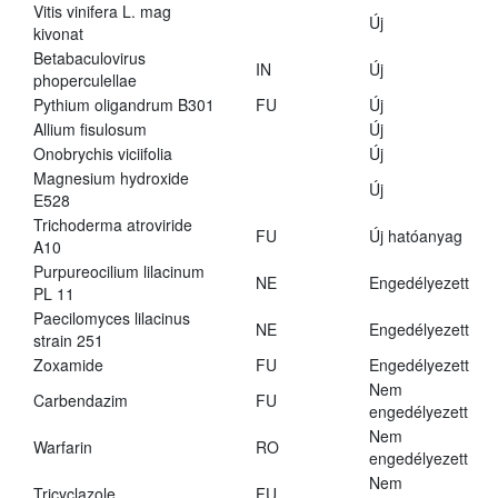
Vitis vinifera L. mag
Új
kivonat
Betabaculovirus
IN
Új
phoperculellae
Pythium oligandrum B301
FU
Új
Allium fisulosum
Új
Onobrychis viciifolia
Új
Magnesium hydroxide
Új
E528
Trichoderma atroviride
FU
Új hatóanyag
A10
Purpureocilium lilacinum
NE
Engedélyezett
PL 11
Paecilomyces lilacinus
NE
Engedélyezett
strain 251
Zoxamide
FU
Engedélyezett
Nem
Carbendazim
FU
engedélyezett
Nem
Warfarin
RO
engedélyezett
Nem
Tricyclazole
FU