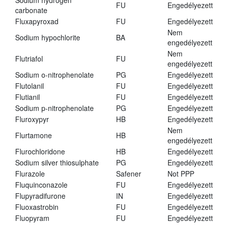
Sodium hydrogen
FU
Engedélyezett
carbonate
Fluxapyroxad
FU
Engedélyezett
Nem
Sodium hypochlorite
BA
engedélyezett
Nem
Flutriafol
FU
engedélyezett
Sodium o-nitrophenolate
PG
Engedélyezett
Flutolanil
FU
Engedélyezett
Flutianil
FU
Engedélyezett
Sodium p-nitrophenolate
PG
Engedélyezett
Fluroxypyr
HB
Engedélyezett
Nem
Flurtamone
HB
engedélyezett
Flurochloridone
HB
Engedélyezett
Sodium silver thiosulphate
PG
Engedélyezett
Flurazole
Safener
Not PPP
Fluquinconazole
FU
Engedélyezett
Flupyradifurone
IN
Engedélyezett
Fluoxastrobin
FU
Engedélyezett
Fluopyram
FU
Engedélyezett