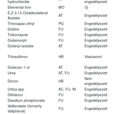
hydrochloride
engedélyezett
Elemental Iron
MO
Új
E,Z-3,13-Octadecadienyl
AT
Engedélyezett
Acetate
Trinexapac-ethyl
PG
Engedélyezett
Dodine
FU
Engedélyezett
Triticonazole
FU
Engedélyezett
Dodemorph
FU
Engedélyezett
Dodecyl acetate
AT
Engedélyezett
Tritosulforon
HB
Visszavont
Dodecan-1-ol
AT
Engedélyezett
Urea
AT, FU
Engedélyezett
Nem
Diuron
HB
engedélyezett
Urtica spp.
AC, FU, IN
Engedélyezett
Dithianon
FU
Engedélyezett
Disodium phosphonate
FU
Engedélyezett
Valifenalate (formerly
FU
Engedélyezett
Valiphenal)