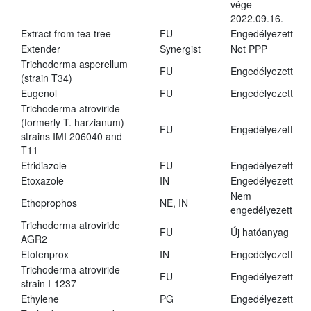
vége
2022.09.16.
Extract from tea tree
FU
Engedélyezett
Extender
Synergist
Not PPP
Trichoderma asperellum
FU
Engedélyezett
(strain T34)
Eugenol
FU
Engedélyezett
Trichoderma atroviride
(formerly T. harzianum)
FU
Engedélyezett
strains IMI 206040 and
T11
Etridiazole
FU
Engedélyezett
Etoxazole
IN
Engedélyezett
Nem
Ethoprophos
NE, IN
engedélyezett
Trichoderma atroviride
FU
Új hatóanyag
AGR2
Etofenprox
IN
Engedélyezett
Trichoderma atroviride
FU
Engedélyezett
strain I-1237
Ethylene
PG
Engedélyezett