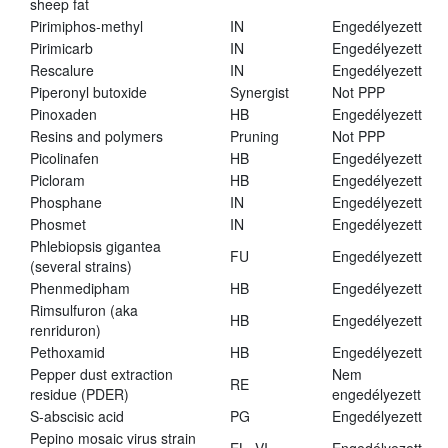
sheep fat
Pirimiphos-methyl
IN
Engedélyezett
Pirimicarb
IN
Engedélyezett
Rescalure
IN
Engedélyezett
Piperonyl butoxide
Synergist
Not PPP
Pinoxaden
HB
Engedélyezett
Resins and polymers
Pruning
Not PPP
Picolinafen
HB
Engedélyezett
Picloram
HB
Engedélyezett
Phosphane
IN
Engedélyezett
Phosmet
IN
Engedélyezett
Phlebiopsis gigantea
FU
Engedélyezett
(several strains)
Phenmedipham
HB
Engedélyezett
Rimsulfuron (aka
HB
Engedélyezett
renriduron)
Pethoxamid
HB
Engedélyezett
Pepper dust extraction
Nem
RE
residue (PDER)
engedélyezett
S-abscisic acid
PG
Engedélyezett
Pepino mosaic virus strain