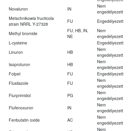
Nem
Novaluron
IN
engedélyezett
Metschnikowia fructicola
FU
Engedélyezett
strain NRRL Y-27328
FU, HB, IN,
Nem
Methyl bromide
NE
engedélyezett
L-cysteine
Engedélyezett
Nem
Linuron
HB
engedélyezett
Nem
Isoproturon
HB
engedélyezett
Folpet
FU
Engedélyezett
Nem
Flusilazole
FU
engedélyezett
Nem
Flurprimidol
PG
engedélyezett
Nem
Flufenoxuron
IN
engedélyezett
Nem
Fenbutatin oxide
AC
engedélyezett
Nem