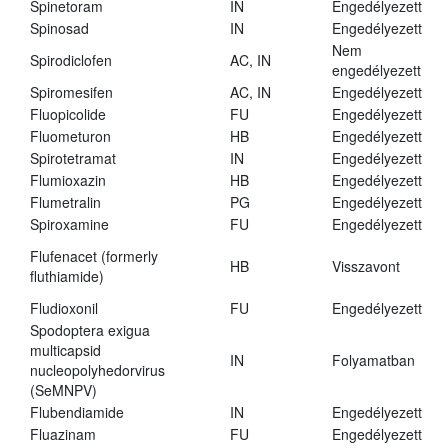
Spinetoram
IN
Engedélyezett
Spinosad
IN
Engedélyezett
Nem
Spirodiclofen
AC, IN
engedélyezett
Spiromesifen
AC, IN
Engedélyezett
Fluopicolide
FU
Engedélyezett
Fluometuron
HB
Engedélyezett
Spirotetramat
IN
Engedélyezett
Flumioxazin
HB
Engedélyezett
Flumetralin
PG
Engedélyezett
Spiroxamine
FU
Engedélyezett
Flufenacet (formerly
HB
Visszavont
fluthiamide)
Fludioxonil
FU
Engedélyezett
Spodoptera exigua
multicapsid
IN
Folyamatban
nucleopolyhedorvirus
(SeMNPV)
Flubendiamide
IN
Engedélyezett
Fluazinam
FU
Engedélyezett