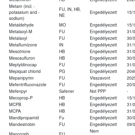
Metam (incl. -
FU, IN, HB,
potassium and -
Engedélyezett
15/
NE
sodium)
Metaldehyde
MO
Engedélyezett
15/
Metalaxyl-M
FU
Engedélyezett
31/
Metalaxyl
FU
Engedélyezett
30/
Metaflumizone
IN
Engedélyezett
31/
Mesotrione
HB
Engedélyezett
31/
Mesosulfuron
HB
Engedélyezett
30/
Meptyldinocap
FU
Engedélyezett
31/
Mepiquat chlorid
PG
Engedélyezett
204
Mepanipyrim
FU
Visszavont
202
Mefentrifluconazole
FU
Engedélyezett
20/
Mefenpyr
Safener
Not PPP
-
Mecoprop-P
HB
Engedélyezett
15/
MCPB
HB
Engedélyezett
31/
MCPA
HB
Engedélyezett
31/
Mandipropamid
Fu
Engedélyezett
30/
Mandestrobin
FU
Engedélyezett
09/
Nem
Mancozeb
FU