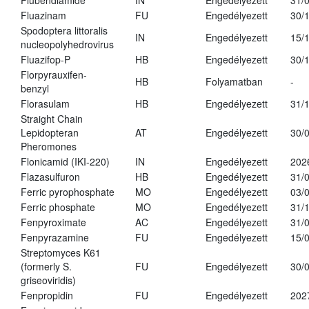
Flubendiamide
IN
Engedélyezett
31/
Fluazinam
FU
Engedélyezett
30/
Spodoptera littoralis
IN
Engedélyezett
15/
nucleopolyhedrovirus
Fluazifop-P
HB
Engedélyezett
30/
Florpyrauxifen-
HB
Folyamatban
-
benzyl
Florasulam
HB
Engedélyezett
31/
Straight Chain
Lepidopteran
AT
Engedélyezett
30/
Pheromones
Flonicamid (IKI-220)
IN
Engedélyezett
202
Flazasulfuron
HB
Engedélyezett
31/
Ferric pyrophosphate
MO
Engedélyezett
03/
Ferric phosphate
MO
Engedélyezett
31/
Fenpyroximate
AC
Engedélyezett
31/
Fenpyrazamine
FU
Engedélyezett
15/
Streptomyces K61
(formerly S.
FU
Engedélyezett
30/
griseoviridis)
Fenpropidin
FU
Engedélyezett
202