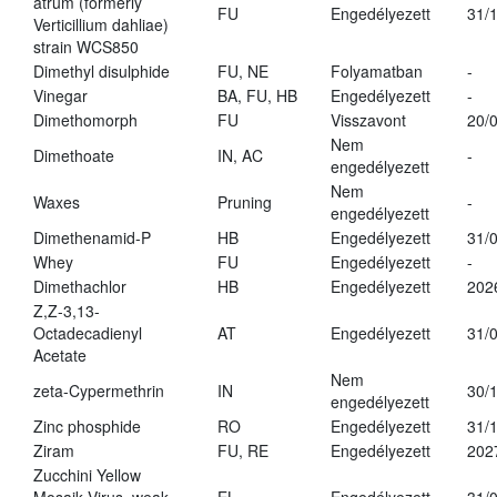
atrum (formerly
FU
Engedélyezett
31/
Verticillium dahliae)
strain WCS850
Dimethyl disulphide
FU, NE
Folyamatban
-
Vinegar
BA, FU, HB
Engedélyezett
-
Dimethomorph
FU
Visszavont
20/
Nem
Dimethoate
IN, AC
-
engedélyezett
Nem
Waxes
Pruning
-
engedélyezett
Dimethenamid-P
HB
Engedélyezett
31/
Whey
FU
Engedélyezett
-
Dimethachlor
HB
Engedélyezett
202
Z,Z-3,13-
Octadecadienyl
AT
Engedélyezett
31/
Acetate
Nem
zeta-Cypermethrin
IN
30/
engedélyezett
Zinc phosphide
RO
Engedélyezett
31/
Ziram
FU, RE
Engedélyezett
202
Zucchini Yellow