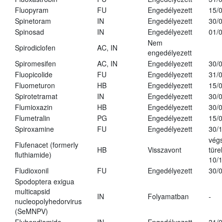
Fluopyram
FU
Engedélyezett
15/
Spinetoram
IN
Engedélyezett
30/
Spinosad
IN
Engedélyezett
01/
Nem
Spirodiclofen
AC, IN
engedélyezett
Spiromesifen
AC, IN
Engedélyezett
30/
Fluopicolide
FU
Engedélyezett
31/
Fluometuron
HB
Engedélyezett
15/
Spirotetramat
IN
Engedélyezett
30/
Flumioxazin
HB
Engedélyezett
30/
Flumetralin
PG
Engedélyezett
15/
Spiroxamine
FU
Engedélyezett
30/
vég
Flufenacet (formerly
HB
Visszavont
türe
fluthiamide)
10/
Fludioxonil
FU
Engedélyezett
30/
Spodoptera exigua
multicapsid
IN
Folyamatban
-
nucleopolyhedorvirus
(SeMNPV)