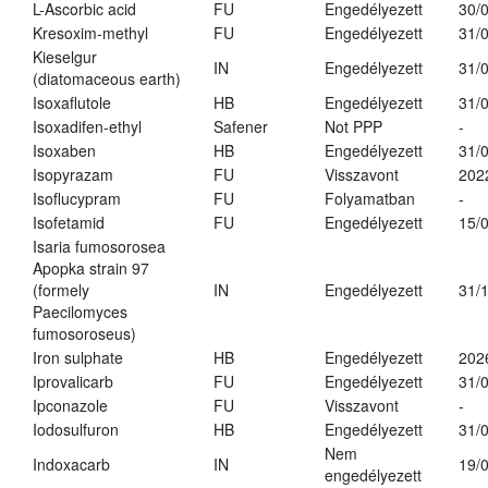
L-Ascorbic acid
FU
Engedélyezett
30/
Kresoxim-methyl
FU
Engedélyezett
31/
Kieselgur
IN
Engedélyezett
31/
(diatomaceous earth)
Isoxaflutole
HB
Engedélyezett
31/
Isoxadifen-ethyl
Safener
Not PPP
-
Isoxaben
HB
Engedélyezett
31/
Isopyrazam
FU
Visszavont
202
Isoflucypram
FU
Folyamatban
-
Isofetamid
FU
Engedélyezett
15/
Isaria fumosorosea
Apopka strain 97
(formely
IN
Engedélyezett
31/
Paecilomyces
fumosoroseus)
Iron sulphate
HB
Engedélyezett
202
Iprovalicarb
FU
Engedélyezett
31/
Ipconazole
FU
Visszavont
-
Iodosulfuron
HB
Engedélyezett
31/
Nem
Indoxacarb
IN
19/
engedélyezett