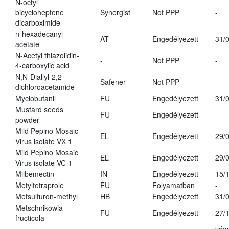
N-octyl
bicycloheptene
Synergist
Not PPP
-
dicarboximide
n-hexadecanyl
AT
Engedélyezett
31/
acetate
N-Acetyl thiazolidin-
-
Not PPP
-
4-carboxylic acid
N,N-Diallyl-2,2-
Safener
Not PPP
-
dichloroacetamide
Myclobutanil
FU
Engedélyezett
31/
Mustard seeds
FU
Engedélyezett
-
powder
Mild Pepino Mosaic
EL
Engedélyezett
29/
Virus isolate VX 1
Mild Pepino Mosaic
EL
Engedélyezett
29/
Virus isolate VC 1
Milbemectin
IN
Engedélyezett
15/
Metyltetraprole
FU
Folyamatban
-
Metsulfuron-methyl
HB
Engedélyezett
31/
Metschnikowia
FU
Engedélyezett
27/
fructicola