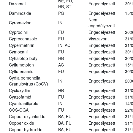
NE, FU,
Dazomet
Engedélyezett
30/
HB, ST
Daminozide
PG
Engedélyezett
15/
Nem
Cyromazine
IN
engedélyezett
Cyprodinil
FU
Engedélyezett
202
Cyproconazole
FU
Visszavont
31/
Cypermethrin
IN, AC
Engedélyezett
31/
Cymoxanil
FU
Engedélyezett
30/
Cyhalofop-butyl
HB
Engedélyezett
30/
Cyflumetofen
AC
Engedélyezett
15/
Cyflufenamid
FU
Engedélyezett
30/
Cydia pomonella
IN
Engedélyezett
203
Granulovirus (CpGV)
Cycloxydim
HB
Engedélyezett
31/
Cyazofamid
FU
Engedélyezett
31/
Cyantraniliprole
IN
Engedélyezett
14/
COS-OGA
FU
Engedélyezett
22/
Copper oxychloride
BA, FU
Engedélyezett
31/
Copper oxide
BA, FU
Engedélyezett
31/
Copper hydroxide
BA, FU
Engedélyezett
31/