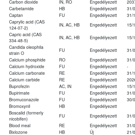
Carbon dioxide
IN, RO
Engedélyezett
203
Carbetamide
HB
Engedélyezett
31/
Captan
FU
Engedélyezett
31/
Caprylic acid (CAS
IN, AC, HB
Engedélyezett
15/
124-07-2)
Capric acid (CAS
IN, AC, HB
Engedélyezett
15/
334-48-5)
Candida oleophila
FU
Engedélyezett
31/
strain O
Calcium phosphide
RO
Engedélyezett
31/
Calcium hydroxide
FU
Engedélyezett
-
Calcium carbonate
RE
Engedélyezett
31/
Calcium carbide
RE
Engedélyezett
202
Buprofezin
AC, IN
Engedélyezett
15/
Bupirimate
FU
Engedélyezett
31/
Bromuconazole
FU
Engedélyezett
30/
Bromoxynil
HB
Engedélyezett
Boscalid (formerly
FU
Engedélyezett
31/
nicobifen)
Blood meal
RE
Engedélyezett
31/
Bixlozone
HB
Új
21/