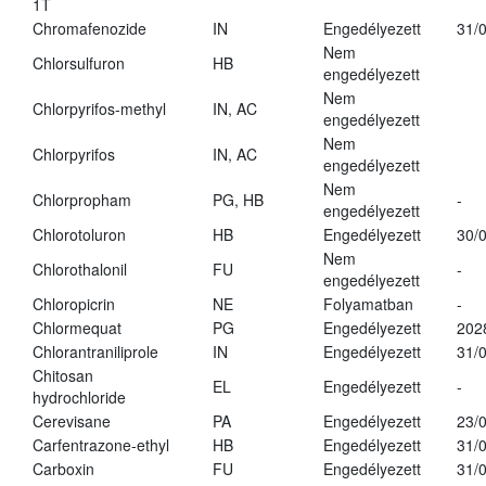
1T
Chromafenozide
IN
Engedélyezett
31/
Nem
Chlorsulfuron
HB
engedélyezett
Nem
Chlorpyrifos-methyl
IN, AC
engedélyezett
Nem
Chlorpyrifos
IN, AC
engedélyezett
Nem
Chlorpropham
PG, HB
-
engedélyezett
Chlorotoluron
HB
Engedélyezett
30/
Nem
Chlorothalonil
FU
-
engedélyezett
Chloropicrin
NE
Folyamatban
-
Chlormequat
PG
Engedélyezett
202
Chlorantraniliprole
IN
Engedélyezett
31/
Chitosan
EL
Engedélyezett
-
hydrochloride
Cerevisane
PA
Engedélyezett
23/
Carfentrazone-ethyl
HB
Engedélyezett
31/
Carboxin
FU
Engedélyezett
31/