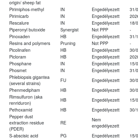
origin/ sheep fat
Pirimiphos-methyl
IN
Engedélyezett
31/
Pirimicarb
IN
Engedélyezett
202
Rescalure
IN
Engedélyezett
18/
Piperonyl butoxide
Synergist
Not PPP
-
Pinoxaden
HB
Engedélyezett
31/
Resins and polymers
Pruning
Not PPP
-
Picolinafen
HB
Engedélyezett
30/
Picloram
HB
Engedélyezett
202
Phosphane
IN
Engedélyezett
15/
Phosmet
IN
Engedélyezett
31/
Phlebiopsis gigantea
FU
Engedélyezett
30/
(several strains)
Phenmedipham
HB
Engedélyezett
30/
Rimsulfuron (aka
HB
Engedélyezett
15/
renriduron)
Pethoxamid
HB
Engedélyezett
30/
Pepper dust
Nem
extraction residue
RE
engedélyezett
(PDER)
S-abscisic acid
PG
Engedélyezett
15/