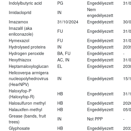
Indolylbutyric acid
PG
Engedélyezett
31/
Nem
Imidacloprid
IN
engedélyezett
Imazamox
31/10/2024
Engedélyezett
30/
Imazalil (aka
FU
Engedélyezett
31/
enilconazole)
Hymexazol
FU
Engedélyezett
31/
Hydrolysed proteins
IN
Engedélyezett
203
Hydrogen peroxide
BA, FU
Engedélyezett
-
Hexythiazox
AC, IN
Engedélyezett
31/
Heptamaloxyloglucan
EL
Engedélyezett
203
Helicoverpa armigera
nucleopolyhedrovirus
IN
Engedélyezett
15/
(HearNPV)
Haloxyfop-P
HB
Engedélyezett
31/
(Haloxyfop-R)
Halosulfuron methyl
HB
Engedélyezett
202
Halauxifen-methyl
HB
Engedélyezett
05/
Grease (bands, fruit
IN
Not PPP
-
trees)
Glyphosate
HB
Engedélyezett
203