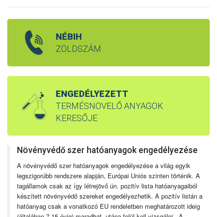
NÉBIH
ZÖLDSZÁM
ENGEDÉLYEZETT
TERMÉSNÖVELŐ ANYAGOK
KERESŐJE
Növényvédő szer hatóanyagok engedélyezése
A növényvédő szer hatóanyagok engedélyezése a világ egyik
legszigorúbb rendszere alapján, Európai Uniós szinten történik. A
tagállamok csak az így létrejövő ún. pozitív lista hatóanyagaiból
készített növényvédő szereket engedélyezhetik. A pozitív listán a
hatóanyag csak a vonatkozó EU rendeletben meghatározott ideig
(általában 7-15 évig) maradhat, utána felül kell vizsgálni. A