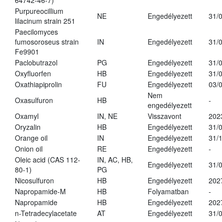
64742-46-7)
Purpureocillium
NE
Engedélyezett
31/
lilacinum strain 251
Paecilomyces
fumosoroseus strain
IN
Engedélyezett
31/
Fe9901
Paclobutrazol
PG
Engedélyezett
31/
Oxyfluorfen
HB
Engedélyezett
31/
Oxathiapiprolin
FU
Engedélyezett
03/
Nem
Oxasulfuron
HB
-
engedélyezett
Oxamyl
IN, NE
Visszavont
202
Oryzalin
HB
Engedélyezett
31/
Orange oil
IN
Engedélyezett
31/
Onion oil
RE
Engedélyezett
-
Oleic acid (CAS 112-
IN, AC, HB,
Engedélyezett
31/
80-1)
PG
Nicosulfuron
HB
Engedélyezett
202
Napropamide-M
HB
Folyamatban
-
Napropamide
HB
Engedélyezett
202
n-Tetradecylacetate
AT
Engedélyezett
31/