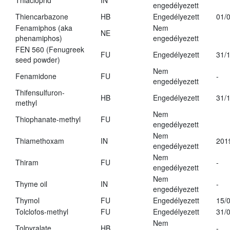
Thiacloprid
IN
engedélyezett
Thiencarbazone
HB
Engedélyezett
01/
Fenamiphos (aka
Nem
NE
phenamiphos)
engedélyezett
FEN 560 (Fenugreek
FU
Engedélyezett
31/
seed powder)
Nem
Fenamidone
FU
-
engedélyezett
Thifensulfuron-
HB
Engedélyezett
31/
methyl
Nem
Thiophanate-methyl
FU
engedélyezett
Nem
Thiamethoxam
IN
201
engedélyezett
Nem
Thiram
FU
-
engedélyezett
Nem
Thyme oil
IN
-
engedélyezett
Thymol
FU
Engedélyezett
15/
Tolclofos-methyl
FU
Engedélyezett
31/
Nem
Tolpyralate
HB
-