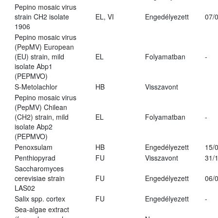
Pepino mosaic virus
strain CH2 isolate
EL, VI
Engedélyezett
07/
1906
Pepino mosaic virus
(PepMV) European
(EU) strain, mild
EL
Folyamatban
-
isolate Abp1
(PEPMVO)
S-Metolachlor
HB
Visszavont
Pepino mosaic virus
(PepMV) Chilean
(CH2) strain, mild
EL
Folyamatban
-
isolate Abp2
(PEPMVO)
Penoxsulam
HB
Engedélyezett
15/
Penthiopyrad
FU
Visszavont
31/
Saccharomyces
cerevisiae strain
FU
Engedélyezett
06/
LAS02
Salix spp. cortex
FU
Engedélyezett
-
Sea-algae extract