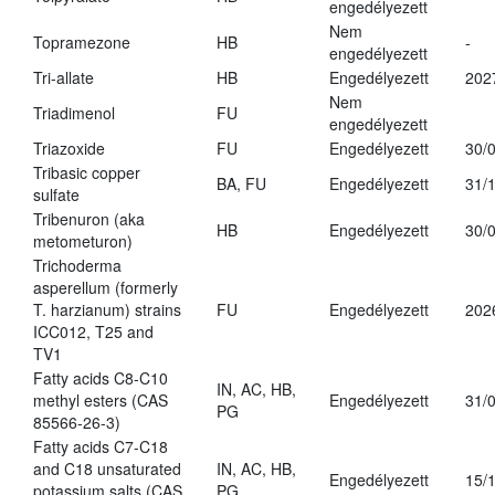
engedélyezett
Nem
Topramezone
HB
-
engedélyezett
Tri-allate
HB
Engedélyezett
202
Nem
Triadimenol
FU
engedélyezett
Triazoxide
FU
Engedélyezett
30/
Tribasic copper
BA, FU
Engedélyezett
31/
sulfate
Tribenuron (aka
HB
Engedélyezett
30/
metometuron)
Trichoderma
asperellum (formerly
T. harzianum) strains
FU
Engedélyezett
202
ICC012, T25 and
TV1
Fatty acids C8-C10
IN, AC, HB,
methyl esters (CAS
Engedélyezett
31/
PG
85566-26-3)
Fatty acids C7-C18
and C18 unsaturated
IN, AC, HB,
Engedélyezett
15/
potassium salts (CAS
PG