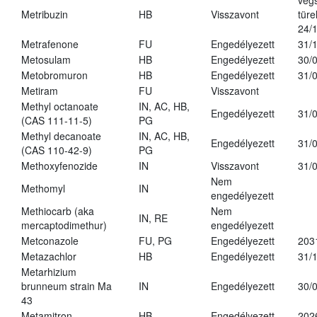
vég
Metribuzin
HB
Visszavont
türe
24/
Metrafenone
FU
Engedélyezett
31/
Metosulam
HB
Engedélyezett
30/
Metobromuron
HB
Engedélyezett
31/
Metiram
FU
Visszavont
Methyl octanoate
IN, AC, HB,
Engedélyezett
31/
(CAS 111-11-5)
PG
Methyl decanoate
IN, AC, HB,
Engedélyezett
31/
(CAS 110-42-9)
PG
Methoxyfenozide
IN
Visszavont
31/
Nem
Methomyl
IN
engedélyezett
Methiocarb (aka
Nem
IN, RE
mercaptodimethur)
engedélyezett
Metconazole
FU, PG
Engedélyezett
203
Metazachlor
HB
Engedélyezett
31/
Metarhizium
brunneum strain Ma
IN
Engedélyezett
30/
43
Metamitron
HB
Engedélyezett
202