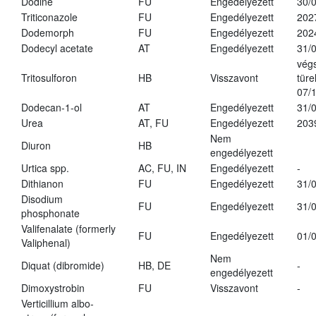
Dodine
FU
Engedélyezett
30/
Triticonazole
FU
Engedélyezett
202
Dodemorph
FU
Engedélyezett
202
Dodecyl acetate
AT
Engedélyezett
31/
vég
Tritosulforon
HB
Visszavont
türe
07/
Dodecan-1-ol
AT
Engedélyezett
31/
Urea
AT, FU
Engedélyezett
203
Nem
Diuron
HB
engedélyezett
Urtica spp.
AC, FU, IN
Engedélyezett
-
Dithianon
FU
Engedélyezett
31/
Disodium
FU
Engedélyezett
31/
phosphonate
Valifenalate (formerly
FU
Engedélyezett
01/
Valiphenal)
Nem
Diquat (dibromide)
HB, DE
-
engedélyezett
Dimoxystrobin
FU
Visszavont
-
Verticillium albo-