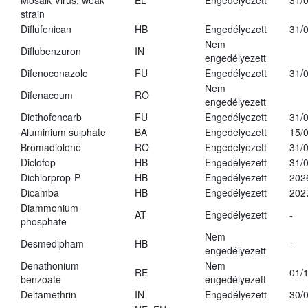
Mosaik Virus, weak
EL
Engedélyezett
31/
strain
Diflufenican
HB
Engedélyezett
31/
Nem
Diflubenzuron
IN
engedélyezett
Difenoconazole
FU
Engedélyezett
31/
Nem
Difenacoum
RO
engedélyezett
Diethofencarb
FU
Engedélyezett
31/
Aluminium sulphate
BA
Engedélyezett
15/
Bromadiolone
RO
Engedélyezett
31/
Diclofop
HB
Engedélyezett
31/
Dichlorprop-P
HB
Engedélyezett
202
Dicamba
HB
Engedélyezett
202
Diammonium
AT
Engedélyezett
-
phosphate
Nem
Desmedipham
HB
-
engedélyezett
Denathonium
Nem
RE
01/
benzoate
engedélyezett
Deltamethrin
IN
Engedélyezett
30/