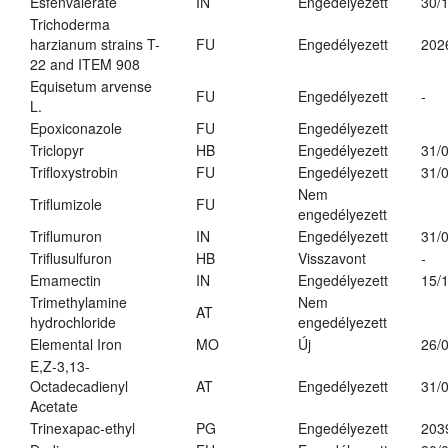
Esfenvalerate
IN
Engedélyezett
30/
Trichoderma
harzianum strains T-
FU
Engedélyezett
202
22 and ITEM 908
Equisetum arvense
FU
Engedélyezett
-
L.
Epoxiconazole
FU
Engedélyezett
Triclopyr
HB
Engedélyezett
31/
Trifloxystrobin
FU
Engedélyezett
31/
Nem
Triflumizole
FU
engedélyezett
Triflumuron
IN
Engedélyezett
31/
Triflusulfuron
HB
Visszavont
-
Emamectin
IN
Engedélyezett
15/
Trimethylamine
Nem
AT
hydrochloride
engedélyezett
Elemental Iron
MO
Új
26/
E,Z-3,13-
Octadecadienyl
AT
Engedélyezett
31/
Acetate
Trinexapac-ethyl
PG
Engedélyezett
203