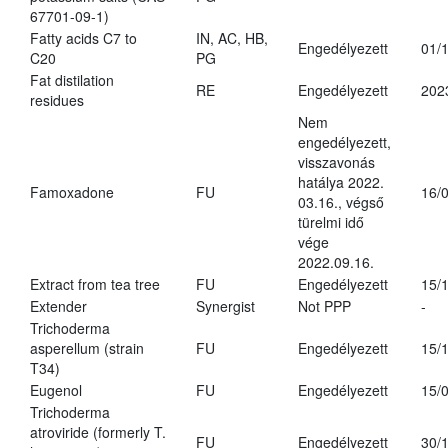
67701-09-1)
Fatty acids C7 to
IN, AC, HB,
Engedélyezett
01/
C20
PG
Fat distilation
RE
Engedélyezett
202
residues
Nem
engedélyezett,
visszavonás
hatálya 2022.
Famoxadone
FU
16/
03.16., végső
türelmi idő
vége
2022.09.16.
Extract from tea tree
FU
Engedélyezett
15/
Extender
Synergist
Not PPP
-
Trichoderma
asperellum (strain
FU
Engedélyezett
15/
T34)
Eugenol
FU
Engedélyezett
15/
Trichoderma
atroviride (formerly T.
FU
Engedélyezett
30/