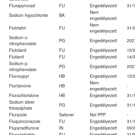
Fluxapyroxad
FU
Engedélyezett
31/
Nem
Sodium hypochlorite
BA
engedélyezett
Nem
Flutriafol
FU
31/
engedélyezett
Sodium o-
PG
Engedélyezett
202
nitrophenolate
Flutolanil
FU
Engedélyezett
15/
Flutianil
FU
Engedélyezett
14/
Sodium p-
PG
Engedélyezett
202
nitrophenolate
Fluroxypyr
HB
Engedélyezett
15/
Nem
Flurtamone
HB
-
engedélyezett
Flurochloridone
HB
Engedélyezett
31/
Sodium silver
PG
Engedélyezett
31/
thiosulphate
Flurazole
Safener
Not PPP
-
Fluquinconazole
FU
Engedélyezett
31/
Flupyradifurone
IN
Engedélyezett
09/
Fluoxastrobin
FU
Engedélyezett
31/