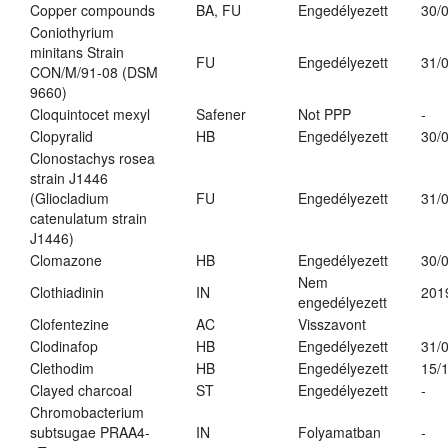
Copper compounds
BA, FU
Engedélyezett
30/
Coniothyrium
minitans Strain
FU
Engedélyezett
31/
CON/M/91-08 (DSM
9660)
Cloquintocet mexyl
Safener
Not PPP
-
Clopyralid
HB
Engedélyezett
30/
Clonostachys rosea
strain J1446
(Gliocladium
FU
Engedélyezett
31/
catenulatum strain
J1446)
Clomazone
HB
Engedélyezett
30/
Nem
Clothiadinin
IN
201
engedélyezett
Clofentezine
AC
Visszavont
Clodinafop
HB
Engedélyezett
31/
Clethodim
HB
Engedélyezett
15/
Clayed charcoal
ST
Engedélyezett
-
Chromobacterium
subtsugae PRAA4-
IN
Folyamatban
-