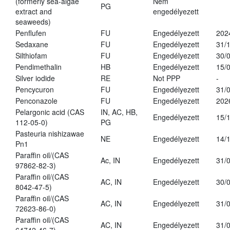
(formerly sea-algae
Nem
PG
extract and
engedélyezett
seaweeds)
Penflufen
FU
Engedélyezett
202
Sedaxane
FU
Engedélyezett
31/
Silthiofam
FU
Engedélyezett
30/
Pendimethalin
HB
Engedélyezett
15/
Silver iodide
RE
Not PPP
-
Pencycuron
FU
Engedélyezett
31/
Penconazole
FU
Engedélyezett
202
Pelargonic acid (CAS
IN, AC, HB,
Engedélyezett
15/
112-05-0)
PG
Pasteuria nishizawae
NE
Engedélyezett
14/
Pn1
Paraffin oil/(CAS
Ac, IN
Engedélyezett
31/
97862-82-3)
Paraffin oil/(CAS
AC, IN
Engedélyezett
30/
8042-47-5)
Paraffin oil/(CAS
AC, IN
Engedélyezett
31/
72623-86-0)
Paraffin oil/(CAS
AC, IN
Engedélyezett
31/