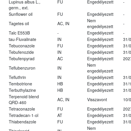
Lupinus albus L.,
FU
Engedélyezett
-
germ., ext.
Sunflower oil
FU
Engedélyezett
-
Nem
Tagetes oil
AC, IN
-
engedélyezett
Talc E553B
-
Engedélyezett
-
tau-Fluvalinate
IN
Engedélyezett
31/
Tebuconazole
FU
Engedélyezett
31/
Tebufenozide
IN
Engedélyezett
31/
Tebufenpyrad
AC
Engedélyezett
202
Nem
Teflubenzuron
IN
engedélyezett
Tefluthrin
IN
Engedélyezett
31/
Tembotrione
HB
Engedélyezett
31/
Terbuthylazine
HB
Engedélyezett
31/
Terpenoid blend
AC, IN
Visszavont
10/
QRD-460
Tetraconazole
FU
Engedélyezett
202
Tetradecan-1-ol
AT
Engedélyezett
31/
Thiabendazole
FU
Engedélyezett
31/
Nem