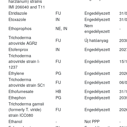
harzianum) strains
IMI 206040 and T11
Etridiazole
FU
Engedélyezett
31/
Etoxazole
IN
Engedélyezett
31/
Nem
Ethoprophos
NE, IN
-
engedélyezett
Trichoderma
FU
Új hatóanyag
203
atroviride AGR2
Etofenprox
IN
Engedélyezett
202
Trichoderma
atroviride strain I-
FU
Engedélyezett
15/
1237
Ethylene
PG
Engedélyezett
202
Trichoderma
FU
Engedélyezett
06/
atroviride strain SC1
Ethofumesate
HB
Engedélyezett
31/
Ethephon
PG
Engedélyezett
203
Trichoderma gamsii
(formerly T. viride)
FU
Engedélyezett
202
strain ICC080
Ethanol
-
Not PPP
-