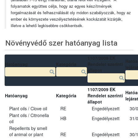
folyamatok együttes célja, hogy az egyes készítmények
forgalmazását és felhasználását oly módon szabályozzák, hogy az
ember és környezete veszélyeztetésének kockázatát kizárják,
illetve a lehető legkisebbre csökkentsék.
Növényvédő szer hatóanyag lista
1107/2009 EK
Ható
Hatóanyag
Kategória
Rendelet szerinti
lejára
állapot
1107/2009 EK
Ható
Hatóanyag
Kategória
Rendelet szerinti
lejára
állapot
Plant oils / Clove oil
RE
Engedélyezett
30/
Plant oils / Citronella
HB
Engedélyezett
31/
oil
Repellents by smell
of animal or plant
RE
Engedélyezett
30/