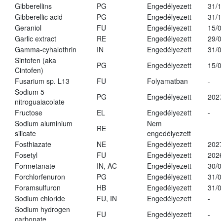
Gibberellins
PG
Engedélyezett
31/
Gibberellic acid
PG
Engedélyezett
31/
Geraniol
FU
Engedélyezett
15/
Garlic extract
RE
Engedélyezett
29/
Gamma-cyhalothrin
IN
Engedélyezett
31/
Sintofen (aka
PG
Engedélyezett
15/
Cintofen)
Fusarium sp. L13
FU
Folyamatban
-
Sodium 5-
PG
Engedélyezett
202
nitroguaiacolate
Fructose
EL
Engedélyezett
-
Sodium aluminium
Nem
RE
silicate
engedélyezett
Fosthiazate
NE
Engedélyezett
202
Fosetyl
FU
Engedélyezett
202
Formetanate
IN, AC
Engedélyezett
30/
Forchlorfenuron
PG
Engedélyezett
31/
Foramsulfuron
HB
Engedélyezett
31/
Sodium chloride
FU, IN
Engedélyezett
-
Sodium hydrogen
FU
Engedélyezett
-
carbonate