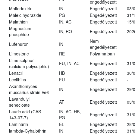
engedélyezett
Maltodextrin
IN
Engedélyezett
03/
Maleic hydrazide
PG
Engedélyezett
31/
Malathion
IN, AC
Engedélyezett
15/
Magnesium
IN, RO
Engedélyezett
202
phosphide
Nem
Lufenuron
IN
engedélyezett
Limestone
RE
Folyamatban
Lime sulphur
FU, IN, AC
Engedélyezett
31/
(calcium polysulphid)
Lenacil
HB
Engedélyezett
30/
Lecithins
FU
Engedélyezett
-
Akanthomyces
IN
Engedélyezett
29/
muscarius strain Ve6
Lavandulyl
AT
Engedélyezett
03/
senecioate
Lauric acid (CAS
IN, AC, HB,
Engedélyezett
31/
143-07-7)
PG
Laminarin
EL
Engedélyezett
28/
lambda-Cyhalothrin
IN
Engedélyezett
31/