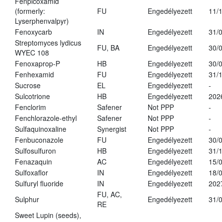
Fenpicoxamid
(formerly:
FU
Engedélyezett
11/
Lyserphenvalpyr)
Fenoxycarb
IN
Engedélyezett
31/
Streptomyces lydicus
FU, BA
Engedélyezett
30/
WYEC 108
Fenoxaprop-P
HB
Engedélyezett
30/
Fenhexamid
FU
Engedélyezett
31/
Sucrose
EL
Engedélyezett
-
Sulcotrione
HB
Engedélyezett
202
Fenclorim
Safener
Not PPP
-
Fenchlorazole-ethyl
Safener
Not PPP
-
Sulfaquinoxaline
Synergist
Not PPP
-
Fenbuconazole
FU
Engedélyezett
30/
Sulfosulfuron
HB
Engedélyezett
31/
Fenazaquin
AC
Engedélyezett
15/
Sulfoxaflor
IN
Engedélyezett
18/
Sulfuryl fluoride
IN
Engedélyezett
202
FU, AC,
Sulphur
Engedélyezett
31/
RE
Sweet Lupin (seeds),