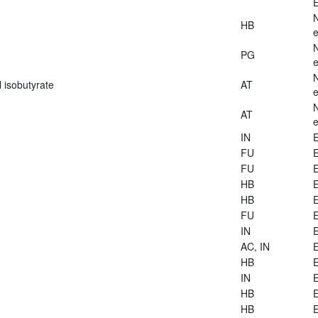
E
HB
e
PG
e
 isobutyrate
AT
e
AT
e
IN
E
FU
E
FU
E
HB
E
HB
E
FU
E
IN
E
AC, IN
E
HB
E
IN
E
HB
E
HB
E