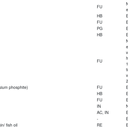
FU
e
HB
E
FU
E
PG
E
HB
E
e
v
h
FU
1
t
2
sium phosphite)
FU
E
HB
E
FU
E
IN
AC, IN
E
-
E
n/ fish oil
RE
E