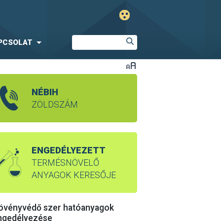
PCSOLAT
NÉBIH
ZÖLDSZÁM
ENGEDÉLYEZETT
TERMÉSNÖVELŐ
ANYAGOK KERESŐJE
övényvédő szer hatóanyagok
ngedélyezése