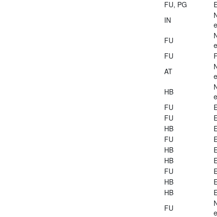
FU, PG
E
IN
e
FU
e
FU
AT
e
HB
e
FU
E
FU
E
HB
E
FU
E
HB
E
HB
E
FU
E
HB
E
HB
E
FU
e