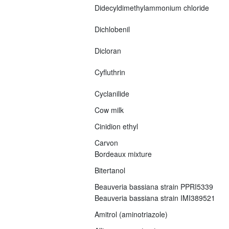
Didecyldimethylammonium chloride
Dichlobenil
Dicloran
Cyfluthrin
Cyclanilide
Cow milk
Cinidion ethyl
Carvon
Bordeaux mixture
Bitertanol
Beauveria bassiana strain PPRI5339
Beauveria bassiana strain IMI389521
Amitrol (aminotriazole)