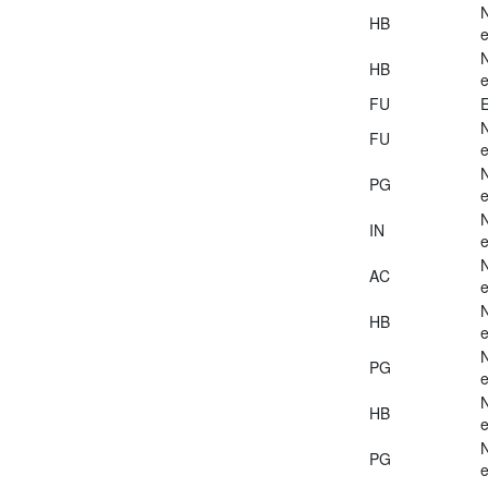
HB
e
HB
e
FU
E
FU
e
PG
e
IN
e
AC
e
HB
e
PG
e
HB
e
PG
e