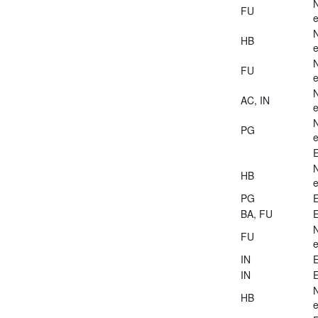
FU
e
HB
e
FU
e
AC, IN
e
PG
e
E
HB
e
PG
E
BA, FU
E
FU
e
IN
E
IN
E
HB
e