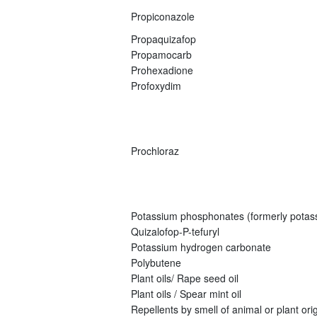
Propiconazole
Propaquizafop
Propamocarb
Prohexadione
Profoxydim
Prochloraz
Potassium phosphonates (formerly potas
Quizalofop-P-tefuryl
Potassium hydrogen carbonate
Polybutene
Plant oils/ Rape seed oil
Plant oils / Spear mint oil
Repellents by smell of animal or plant origi