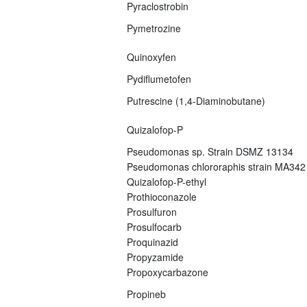
Pyraclostrobin
Pymetrozine
Quinoxyfen
Pydiflumetofen
Putrescine (1,4-Diaminobutane)
Quizalofop-P
Pseudomonas sp. Strain DSMZ 13134
Pseudomonas chlororaphis strain MA342
Quizalofop-P-ethyl
Prothioconazole
Prosulfuron
Prosulfocarb
Proquinazid
Propyzamide
Propoxycarbazone
Propineb