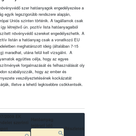
növényvédő szer hatóanyagok engedélyezése a
lág egyik legszigorúbb rendszere alapján,
rópai Uniós szinten történik. A tagállamok csak
 így létrejövő ún. pozitív lista hatóanyagaiból
szített növényvédő szereket engedélyezhetik. A
zitív listán a hatóanyag csak a vonatkozó EU
ndeletben meghatározott ideig (általában 7-15
ig) maradhat, utána felül kell vizsgálni. A
lyamatok együttes célja, hogy az egyes
szítmények forgalmazását és felhasználását oly
don szabályozzák, hogy az ember és
rnyezete veszélyeztetésének kockázatát
zárják, illetve a lehető legkisebbre csökkentsék.
07/2009 EK
Hatóanyag
delet szerinti
lejárati idő
apot
Részletek