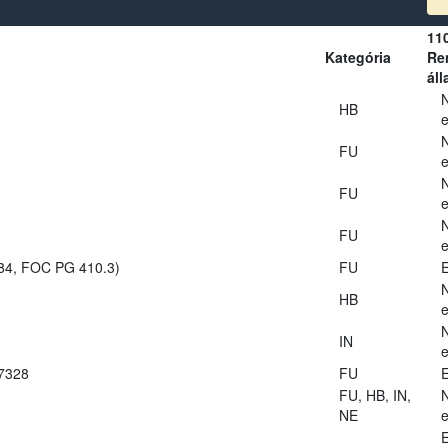
11
Kategória
Ren
áll
HB
e
FU
e
FU
e
FU
e
984, FOC PG 410.3)
FU
E
HB
e
IN
e
27328
FU
E
FU, HB, IN,
NE
e
E