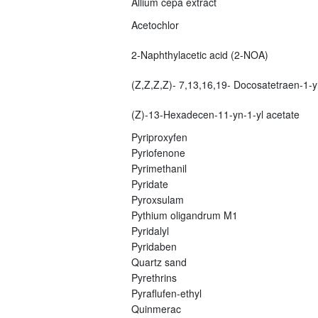
Allium cepa extract
Acetochlor
2-Naphthylacetic acid (2-NOA)
(Z,Z,Z,Z)- 7,13,16,19- Docosatetraen-1-yl
(Z)-13-Hexadecen-11-yn-1-yl acetate
Pyriproxyfen
Pyriofenone
Pyrimethanil
Pyridate
Pyroxsulam
Pythium oligandrum M1
Pyridalyl
Pyridaben
Quartz sand
Pyrethrins
Pyraflufen-ethyl
Quinmerac