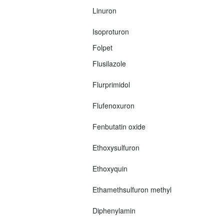
Linuron
Isoproturon
Folpet
Flusilazole
Flurprimidol
Flufenoxuron
Fenbutatin oxide
Ethoxysulfuron
Ethoxyquin
Ethamethsulfuron methyl
Diphenylamin