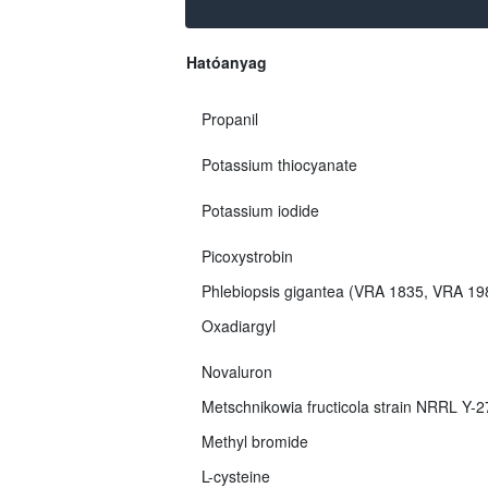
Hatóanyag
Propanil
Potassium thiocyanate
Potassium iodide
Picoxystrobin
Phlebiopsis gigantea (VRA 1835, VRA 1
Oxadiargyl
Novaluron
Metschnikowia fructicola strain NRRL Y-
Methyl bromide
L-cysteine