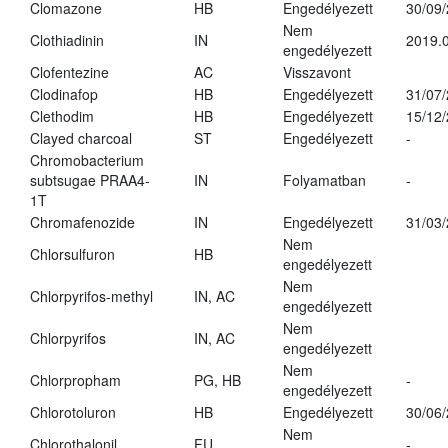
Clomazone
HB
Engedélyezett
30/09
Nem
Clothiadinin
IN
2019.0
engedélyezett
Clofentezine
AC
Visszavont
Clodinafop
HB
Engedélyezett
31/07
Clethodim
HB
Engedélyezett
15/12
Clayed charcoal
ST
Engedélyezett
-
Chromobacterium
subtsugae PRAA4-
IN
Folyamatban
-
1T
Chromafenozide
IN
Engedélyezett
31/03
Nem
Chlorsulfuron
HB
engedélyezett
Nem
Chlorpyrifos-methyl
IN, AC
engedélyezett
Nem
Chlorpyrifos
IN, AC
engedélyezett
Nem
Chlorpropham
PG, HB
-
engedélyezett
Chlorotoluron
HB
Engedélyezett
30/06
Nem
Chlorothalonil
FU
-