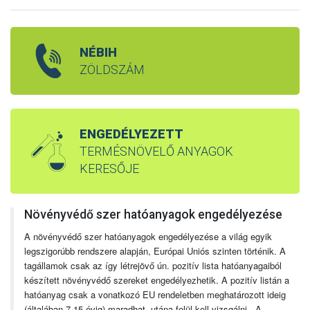
NÉBIH
ZÖLDSZÁM
ENGEDÉLYEZETT
TERMÉSNÖVELŐ ANYAGOK
KERESŐJE
Növényvédő szer hatóanyagok engedélyezése
A növényvédő szer hatóanyagok engedélyezése a világ egyik
legszigorúbb rendszere alapján, Európai Uniós szinten történik. A
tagállamok csak az így létrejövő ún. pozitív lista hatóanyagaiból
készített növényvédő szereket engedélyezhetik. A pozitív listán a
hatóanyag csak a vonatkozó EU rendeletben meghatározott ideig
(általában 7-15 évig) maradhat, utána felül kell vizsgálni. A