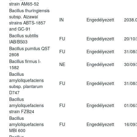
strain AM65-52
Bacillus thuringiensis
subsp. Aizawai
IN
Engedélyezett
2038.
strains ABTS-1857
and GC-91
Bacillus subtilis
FU
Engedélyezett
20/10
IAB/BS03
Bacillus pumilus QST
FU
Engedélyezett
31/08
2808
Bacillus firmus I-
NE
Engedélyezett
30/09
1582
Bacillus
amyloliquefaciens
FU
Engedélyezett
31/08
subsp. plantarum
D747
Bacillus
amyloliquefaciens
FU
Engedélyezett
01/06
strain FZB24
Bacillus
amyloliquefaciens
FU
Engedélyezett
16/09
MBI 600