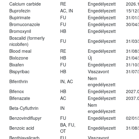
Calcium carbide
RE
Engedélyezett
2026.1
Buprofezin
AC, IN
Engedélyezett
15/12
Bupirimate
FU
Engedélyezett
31/01
Bromuconazole
FU
Engedélyezett
30/04
Bromoxynil
HB
Engedélyezett
Boscalid (formerly
FU
Engedélyezett
31/03
nicobifen)
Blood meal
RE
Engedélyezett
31/08
Bixlozone
HB
Új
21/04
Bixafen
FU
Engedélyezett
31/10
Bispyribac
HB
Visszavont
31/07
Nem
Bifenthrin
IN, AC
engedélyezett
Bifenox
HB
Engedélyezett
2027.0
Bifenazate
AC
Engedélyezett
2037.
Nem
Beta-Cyfluthrin
IN
engedélyezett
Benzovindiflupyr
FU
Engedélyezett
02/01
BA, FU,
Benzoic acid
Engedélyezett
31/08
OT
Benthiavalicarb
FU
Visszavont