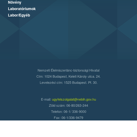
Növény
Laboratóriumok
Labor/Egyéb
Nemzeti Élelmiszerlánc-biztonsági Hivatal
Cím: 1024 Budapest, Keleti Károly utca. 24.
Levelezési cím: 1525 Budapest. Pf. 30.
E-mail:
ugyfelszolgalat@nebih.gov.hu
Zöld szám: 06-80/263-244
Telefon: 06-1/ 336-9000
Fax: 06-1/336-9479