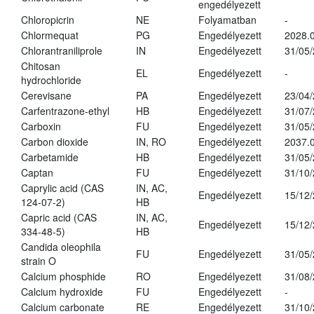
engedélyezett
Chloropicrin
NE
Folyamatban
-
Chlormequat
PG
Engedélyezett
2028.0
Chlorantraniliprole
IN
Engedélyezett
31/05
Chitosan
EL
Engedélyezett
-
hydrochloride
Cerevisane
PA
Engedélyezett
23/04
Carfentrazone-ethyl
HB
Engedélyezett
31/07
Carboxin
FU
Engedélyezett
31/05
Carbon dioxide
IN, RO
Engedélyezett
2037.
Carbetamide
HB
Engedélyezett
31/05
Captan
FU
Engedélyezett
31/10
Caprylic acid (CAS
IN, AC,
Engedélyezett
15/12
124-07-2)
HB
Capric acid (CAS
IN, AC,
Engedélyezett
15/12
334-48-5)
HB
Candida oleophila
FU
Engedélyezett
31/05
strain O
Calcium phosphide
RO
Engedélyezett
31/08
Calcium hydroxide
FU
Engedélyezett
-
Calcium carbonate
RE
Engedélyezett
31/10