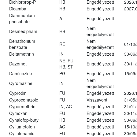
Dichlorprop-P
HB
Engedélyezett
2026.
Dicamba
HB
Engedélyezett
2027.0
Diammonium
AT
Engedélyezett
-
phosphate
Nem
Desmedipham
HB
-
engedélyezett
Denathonium
Nem
RE
01/12
benzoate
engedélyezett
Deltamethrin
IN
Engedélyezett
30/06
NE, FU,
Dazomet
Engedélyezett
30/11
HB, ST
Daminozide
PG
Engedélyezett
15/09
Nem
Cyromazine
IN
engedélyezett
Cyprodinil
FU
Engedélyezett
2026.
Cyproconazole
FU
Visszavont
31/05
Cypermethrin
IN, AC
Engedélyezett
31/01
Cymoxanil
FU
Engedélyezett
30/11
Cyhalofop-butyl
HB
Engedélyezett
30/06
Cyflumetofen
AC
Engedélyezett
15/10
Cyflufenamid
FU
Engedélyezett
30/06