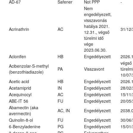
AD-67
Safener
Not PPP
-
Nem
engedélyezett,
visszavonás
hatálya 2021.
Acrinathrin
AC
31/12
12.31., végső
türelmi idő
vége
2023.06.30.
Aclonifen
HB
Engedélyezett
2026.
végső
Acibenzolar-S-methyl
PA
Visszavont
türelmi
(benzothiadiazole)
10/07
Acetic acid
HB
Engedélyezett
2026.1
Acetamiprid
IN
Engedélyezett
28/02
Acequinocyl
AC
Engedélyezett
15/11
ABE-IT 56
FU
Engedélyezett
20/05
Abamectin (aka
AC, IN
Engedélyezett
2038.
avermectin)
Quinolin-8-ol
FU
Engedélyezett
30/06
6-Benzyladenine
PG
Engedélyezett
15/01