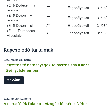
acetate
(E)-8-Dodecen-1-yl
AT
Engedélyezett
31/08
acetate
(E)-5-Decen-1-yl
AT
Engedélyezett
31/08
acetate
(E)-5-Decen-1-ol
AT
Engedélyezett
31/08
(E)-11-Tetradecen-1-
AT
Engedélyezett
31/08
yl acetate
Kapcsolódó tartalmak
2022. május 30., hétfő
Helyettesítő hatóanyagok felhasználása a hazai
növényvédelemben
TOVÁBB
2022. január 10., hétfő
A citrusfélék fokozott vizsgálatát kéri a Nébih a