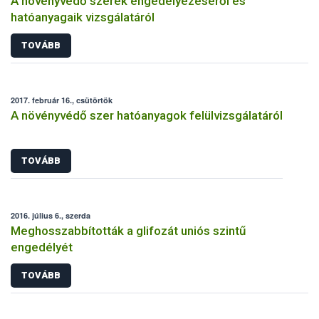
A növényvédő szerek engedélyezéséről és
hatóanyagaik vizsgálatáról
TOVÁBB
2017. február 16., csütörtök
A növényvédő szer hatóanyagok felülvizsgálatáról
TOVÁBB
2016. július 6., szerda
Meghosszabbították a glifozát uniós szintű
engedélyét
TOVÁBB