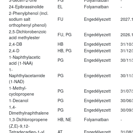
3-decen-2-one
PG
Folyamatban
-
24-Epibrassinolide
EL
Folyamatban
-
2-Phenylphenol (incl.
sodium salt
FU
Engedélyezett
2027.1
orthophenyl phenol)
2,5-Dichlorobenzoic
FU, PG
Engedélyezett
2026.
acid methylester
2,4-DB
HB
Engedélyezett
31/10
2,4-D
HB, PG
Engedélyezett
31/12
1-Naphthylacetic
PG
Engedélyezett
30/11
acid (1-NAA)
1-
Naphthylacetamide
PG
Engedélyezett
30/11
(1-NAD)
1-Methyl-
PG
Engedélyezett
31/07
cyclopropene
1-Decanol
PG
Engedélyezett
30/06
1,4-
PG
Engedélyezett
30/09
Dimethylnaphthalene
1,3-Dichloropropene
HB, NE
Folyamatban
-
(Z,E)-9,12-
Tetradecadien-1-yl
AT
Engedélyezett
31/08