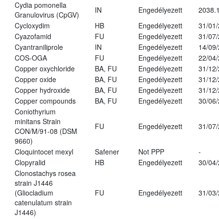
Cydia pomonella
IN
Engedélyezett
2038.
Granulovirus (CpGV)
Cycloxydim
HB
Engedélyezett
31/01
Cyazofamid
FU
Engedélyezett
31/07
Cyantraniliprole
IN
Engedélyezett
14/09
COS-OGA
FU
Engedélyezett
22/04
Copper oxychloride
BA, FU
Engedélyezett
31/12
Copper oxide
BA, FU
Engedélyezett
31/12
Copper hydroxide
BA, FU
Engedélyezett
31/12
Copper compounds
BA, FU
Engedélyezett
30/06
Coniothyrium
minitans Strain
FU
Engedélyezett
31/07
CON/M/91-08 (DSM
9660)
Cloquintocet mexyl
Safener
Not PPP
-
Clopyralid
HB
Engedélyezett
30/04
Clonostachys rosea
strain J1446
(Gliocladium
FU
Engedélyezett
31/03
catenulatum strain
J1446)