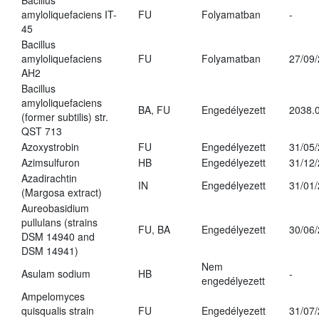
Bacillus
amyloliquefaciens IT-
FU
Folyamatban
-
45
Bacillus
amyloliquefaciens
FU
Folyamatban
27/09
AH2
Bacillus
amyloliquefaciens
BA, FU
Engedélyezett
2038.
(former subtilis) str.
QST 713
Azoxystrobin
FU
Engedélyezett
31/05
Azimsulfuron
HB
Engedélyezett
31/12
Azadirachtin
IN
Engedélyezett
31/01
(Margosa extract)
Aureobasidium
pullulans (strains
FU, BA
Engedélyezett
30/06
DSM 14940 and
DSM 14941)
Nem
Asulam sodium
HB
-
engedélyezett
Ampelomyces
quisqualis strain
FU
Engedélyezett
31/07