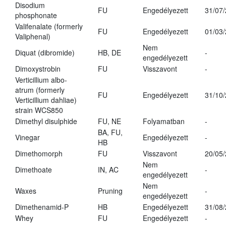
Disodium
FU
Engedélyezett
31/07
phosphonate
Valifenalate (formerly
FU
Engedélyezett
01/03
Valiphenal)
Nem
Diquat (dibromide)
HB, DE
-
engedélyezett
Dimoxystrobin
FU
Visszavont
-
Verticillium albo-
atrum (formerly
FU
Engedélyezett
31/10
Verticillium dahliae)
strain WCS850
Dimethyl disulphide
FU, NE
Folyamatban
-
BA, FU,
Vinegar
Engedélyezett
-
HB
Dimethomorph
FU
Visszavont
20/05
Nem
Dimethoate
IN, AC
-
engedélyezett
Nem
Waxes
Pruning
-
engedélyezett
Dimethenamid-P
HB
Engedélyezett
31/08
Whey
FU
Engedélyezett
-