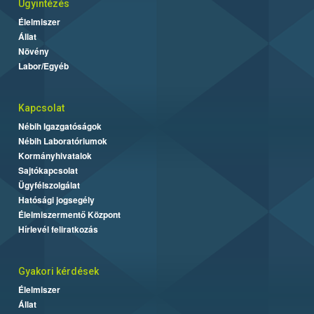
Ügyintézés
Élelmiszer
Állat
Növény
Labor/Egyéb
Kapcsolat
Nébih Igazgatóságok
Nébih Laboratóriumok
Kormányhivatalok
Sajtókapcsolat
Ügyfélszolgálat
Hatósági jogsegély
Élelmiszermentő Központ
Hírlevél feliratkozás
Gyakori kérdések
Élelmiszer
Állat