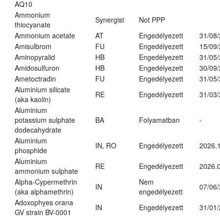
AQ10
Ammonium
Synergist
Not PPP
thiocyanate
Ammonium acetate
AT
Engedélyezett
31/08
Amisulbrom
FU
Engedélyezett
15/09
Aminopyralid
HB
Engedélyezett
31/05
Amidosulfuron
HB
Engedélyezett
30/09
Ametoctradin
FU
Engedélyezett
31/05
Aluminium silicate
RE
Engedélyezett
31/03
(aka kaolin)
Aluminium
potassium sulphate
BA
Folyamatban
-
dodecahydrate
Aluminium
IN, RO
Engedélyezett
2026.1
phosphide
Aluminium
RE
Engedélyezett
2026.0
ammonium sulphate
Alpha-Cypermethrin
Nem
IN
07/06
(aka alphamethrin)
engedélyezett
Adoxophyes orana
IN
Engedélyezett
31/01
GV strain BV-0001