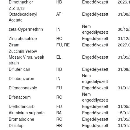
Dimethachlor
HB
Engedélyezett
2026.1
Z,Z-3,13-
Octadecadienyl
AT
Engedélyezett
31/08
Acetate
Nem
zeta-Cypermethrin
IN
30/12
engedélyezett
Zinc phosphide
RO
Engedélyezett
31/12
Ziram
FU, RE
Engedélyezett
2027.
Zucchini Yellow
Mosaik Virus, weak
EL
Engedélyezett
31/05
strain
Diflufenican
HB
Engedélyezett
31/08
Nem
Diflubenzuron
IN
engedélyezett
Difenoconazole
FU
Engedélyezett
31/01
Nem
Difenacoum
RO
engedélyezett
Diethofencarb
FU
Engedélyezett
31/05
Aluminium sulphate
BA
Engedélyezett
15/01
Bromadiolone
RO
Engedélyezett
31/05
Diclofop
HB
Engedélyezett
31/01