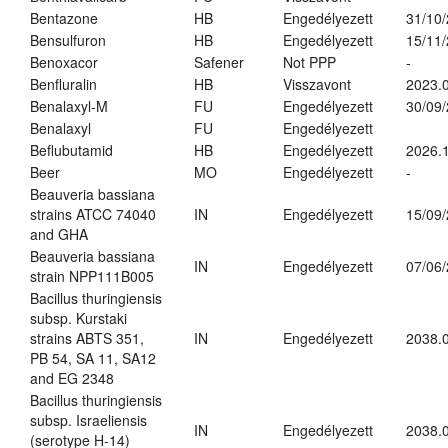
Bentazone
HB
Engedélyezett
31/10
Bensulfuron
HB
Engedélyezett
15/11
Benoxacor
Safener
Not PPP
-
Benfluralin
HB
Visszavont
2023.
Benalaxyl-M
FU
Engedélyezett
30/09
Benalaxyl
FU
Engedélyezett
Beflubutamid
HB
Engedélyezett
2026.
Beer
MO
Engedélyezett
-
Beauveria bassiana
strains ATCC 74040
IN
Engedélyezett
15/09
and GHA
Beauveria bassiana
IN
Engedélyezett
07/06
strain NPP111B005
Bacillus thuringiensis
subsp. Kurstaki
strains ABTS 351,
IN
Engedélyezett
2038.
PB 54, SA 11, SA12
and EG 2348
Bacillus thuringiensis
subsp. Israeliensis
IN
Engedélyezett
2038.
(serotype H-14)