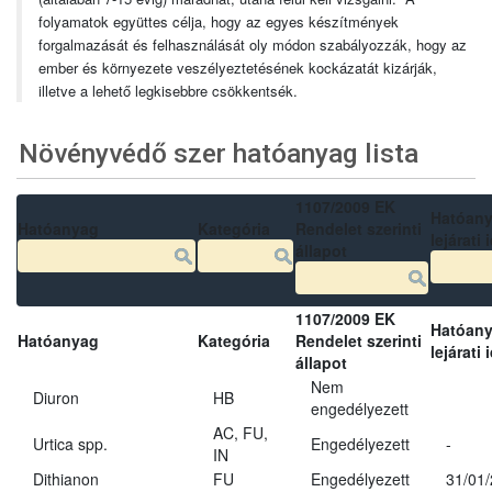
folyamatok együttes célja, hogy az egyes készítmények
forgalmazását és felhasználását oly módon szabályozzák, hogy az
ember és környezete veszélyeztetésének kockázatát kizárják,
illetve a lehető legkisebbre csökkentsék.
Növényvédő szer hatóanyag lista
1107/2009 EK
Hatóan
Hatóanyag
Kategória
Rendelet szerinti
lejárati 
állapot
1107/2009 EK
Hatóan
Hatóanyag
Kategória
Rendelet szerinti
lejárati 
állapot
Nem
Diuron
HB
engedélyezett
AC, FU,
Urtica spp.
Engedélyezett
-
IN
Dithianon
FU
Engedélyezett
31/01