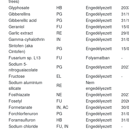
trees)
Glyphosate
HB
Engedélyezett
203
Gibberellins
PG
Engedélyezett
31/
Gibberellic acid
PG
Engedélyezett
31/
Geraniol
FU
Engedélyezett
15/
Garlic extract
RE
Engedélyezett
29/
Gamma-cyhalothrin
IN
Engedélyezett
31/
Sintofen (aka
PG
Engedélyezett
15/
Cintofen)
Fusarium sp. L13
FU
Folyamatban
-
Sodium 5-
PG
Engedélyezett
202
nitroguaiacolate
Fructose
EL
Engedélyezett
-
Sodium aluminium
Nem
RE
silicate
engedélyezett
Fosthiazate
NE
Engedélyezett
202
Fosetyl
FU
Engedélyezett
202
Formetanate
IN, AC
Engedélyezett
30/
Forchlorfenuron
PG
Engedélyezett
31/
Foramsulfuron
HB
Engedélyezett
31/
Sodium chloride
FU, IN
Engedélyezett
-