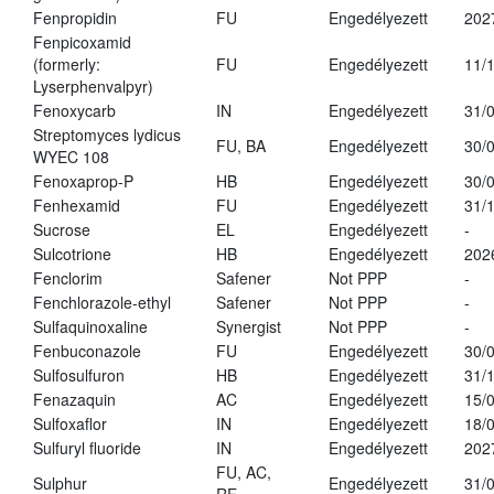
Fenpropidin
FU
Engedélyezett
202
Fenpicoxamid
(formerly:
FU
Engedélyezett
11/
Lyserphenvalpyr)
Fenoxycarb
IN
Engedélyezett
31/
Streptomyces lydicus
FU, BA
Engedélyezett
30/
WYEC 108
Fenoxaprop-P
HB
Engedélyezett
30/
Fenhexamid
FU
Engedélyezett
31/
Sucrose
EL
Engedélyezett
-
Sulcotrione
HB
Engedélyezett
202
Fenclorim
Safener
Not PPP
-
Fenchlorazole-ethyl
Safener
Not PPP
-
Sulfaquinoxaline
Synergist
Not PPP
-
Fenbuconazole
FU
Engedélyezett
30/
Sulfosulfuron
HB
Engedélyezett
31/
Fenazaquin
AC
Engedélyezett
15/
Sulfoxaflor
IN
Engedélyezett
18/
Sulfuryl fluoride
IN
Engedélyezett
202
FU, AC,
Sulphur
Engedélyezett
31/