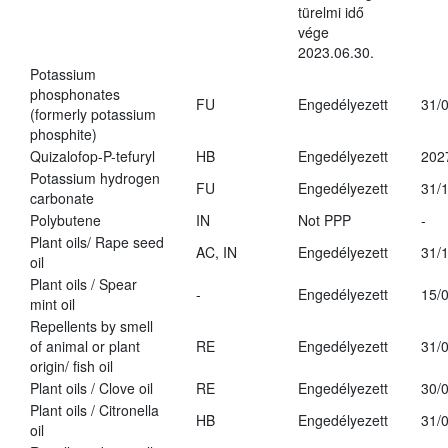
türelmi idő
vége
2023.06.30.
Potassium
phosphonates
FU
Engedélyezett
31/
(formerly potassium
phosphite)
Quizalofop-P-tefuryl
HB
Engedélyezett
202
Potassium hydrogen
FU
Engedélyezett
31/
carbonate
Polybutene
IN
Not PPP
-
Plant oils/ Rape seed
AC, IN
Engedélyezett
31/
oil
Plant oils / Spear
-
Engedélyezett
15/
mint oil
Repellents by smell
of animal or plant
RE
Engedélyezett
31/
origin/ fish oil
Plant oils / Clove oil
RE
Engedélyezett
30/
Plant oils / Citronella
HB
Engedélyezett
31/
oil