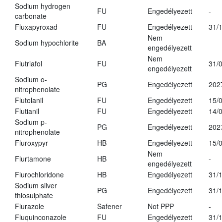
Sodium hydrogen
FU
Engedélyezett
-
carbonate
Fluxapyroxad
FU
Engedélyezett
31/
Nem
Sodium hypochlorite
BA
engedélyezett
Nem
Flutriafol
FU
31/
engedélyezett
Sodium o-
PG
Engedélyezett
202
nitrophenolate
Flutolanil
FU
Engedélyezett
15/
Flutianil
FU
Engedélyezett
14/
Sodium p-
PG
Engedélyezett
202
nitrophenolate
Fluroxypyr
HB
Engedélyezett
15/
Nem
Flurtamone
HB
-
engedélyezett
Flurochloridone
HB
Engedélyezett
31/
Sodium silver
PG
Engedélyezett
31/
thiosulphate
Flurazole
Safener
Not PPP
-
Fluquinconazole
FU
Engedélyezett
31/