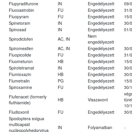
Flupyradifurone
IN
Engedélyezett
09/
Fluoxastrobin
FU
Engedélyezett
31/
Fluopyram
FU
Engedélyezett
15/
Spinetoram
IN
Engedélyezett
30/
Spinosad
IN
Engedélyezett
01/
Nem
Spirodiclofen
AC, IN
engedélyezett
Spiromesifen
AC, IN
Engedélyezett
30/
Fluopicolide
FU
Engedélyezett
31/
Fluometuron
HB
Engedélyezett
15/
Spirotetramat
IN
Engedélyezett
30/
Flumioxazin
HB
Engedélyezett
30/
Flumetralin
PG
Engedélyezett
15/
Spiroxamine
FU
Engedélyezett
30/
vég
Flufenacet (formerly
HB
Visszavont
türe
fluthiamide)
10/
Fludioxonil
FU
Engedélyezett
30/
Spodoptera exigua
multicapsid
IN
Folyamatban
-
nucleopolyhedorvirus