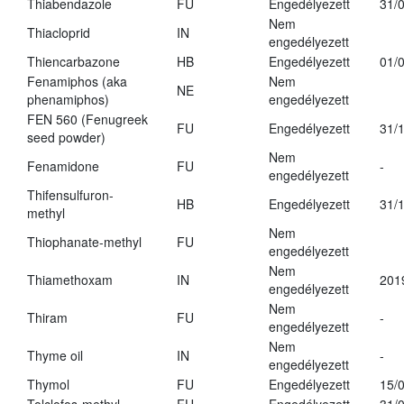
Thiabendazole
FU
Engedélyezett
31/
Nem
Thiacloprid
IN
engedélyezett
Thiencarbazone
HB
Engedélyezett
01/
Fenamiphos (aka
Nem
NE
phenamiphos)
engedélyezett
FEN 560 (Fenugreek
FU
Engedélyezett
31/
seed powder)
Nem
Fenamidone
FU
-
engedélyezett
Thifensulfuron-
HB
Engedélyezett
31/
methyl
Nem
Thiophanate-methyl
FU
engedélyezett
Nem
Thiamethoxam
IN
201
engedélyezett
Nem
Thiram
FU
-
engedélyezett
Nem
Thyme oil
IN
-
engedélyezett
Thymol
FU
Engedélyezett
15/