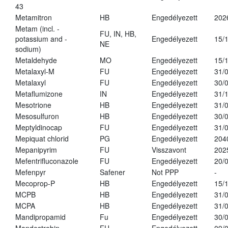
43
Metamitron
HB
Engedélyezett
202
Metam (incl. -
FU, IN, HB,
potassium and -
Engedélyezett
15/
NE
sodium)
Metaldehyde
MO
Engedélyezett
15/
Metalaxyl-M
FU
Engedélyezett
31/
Metalaxyl
FU
Engedélyezett
30/
Metaflumizone
IN
Engedélyezett
31/
Mesotrione
HB
Engedélyezett
31/
Mesosulfuron
HB
Engedélyezett
30/
Meptyldinocap
FU
Engedélyezett
31/
Mepiquat chlorid
PG
Engedélyezett
204
Mepanipyrim
FU
Visszavont
202
Mefentrifluconazole
FU
Engedélyezett
20/
Mefenpyr
Safener
Not PPP
-
Mecoprop-P
HB
Engedélyezett
15/
MCPB
HB
Engedélyezett
31/
MCPA
HB
Engedélyezett
31/
Mandipropamid
Fu
Engedélyezett
30/