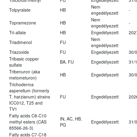
Tolclofos-methyl
FU
Engedélyezett
31/
Nem
Tolpyralate
HB
-
engedélyezett
Nem
Topramezone
HB
-
engedélyezett
Tri-allate
HB
Engedélyezett
202
Nem
Triadimenol
FU
engedélyezett
Triazoxide
FU
Engedélyezett
30/
Tribasic copper
BA, FU
Engedélyezett
31/
sulfate
Tribenuron (aka
HB
Engedélyezett
30/
metometuron)
Trichoderma
asperellum (formerly
T. harzianum) strains
FU
Engedélyezett
202
ICC012, T25 and
TV1
Fatty acids C8-C10
IN, AC, HB,
methyl esters (CAS
Engedélyezett
31/
PG
85566-26-3)
Fatty acids C7-C18