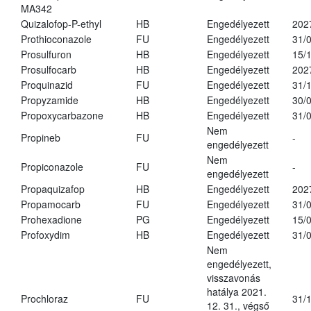
MA342
Quizalofop-P-ethyl
HB
Engedélyezett
202
Prothioconazole
FU
Engedélyezett
31/
Prosulfuron
HB
Engedélyezett
15/
Prosulfocarb
HB
Engedélyezett
202
Proquinazid
FU
Engedélyezett
31/
Propyzamide
HB
Engedélyezett
30/
Propoxycarbazone
HB
Engedélyezett
31/
Nem
Propineb
FU
-
engedélyezett
Nem
Propiconazole
FU
-
engedélyezett
Propaquizafop
HB
Engedélyezett
202
Propamocarb
FU
Engedélyezett
31/
Prohexadione
PG
Engedélyezett
15/
Profoxydim
HB
Engedélyezett
31/
Nem
engedélyezett,
visszavonás
hatálya 2021.
Prochloraz
FU
31/
12. 31., végső