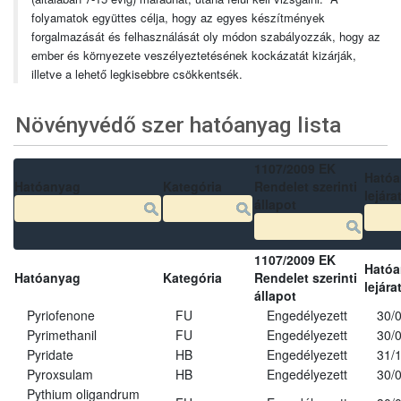
folyamatok együttes célja, hogy az egyes készítmények
forgalmazását és felhasználását oly módon szabályozzák, hogy az
ember és környezete veszélyeztetésének kockázatát kizárják,
illetve a lehető legkisebbre csökkentsék.
Növényvédő szer hatóanyag lista
1107/2009 EK
Ható
Hatóanyag
Kategória
Rendelet szerinti
lejára
állapot
1107/2009 EK
Ható
Hatóanyag
Kategória
Rendelet szerinti
lejára
állapot
Pyriofenone
FU
Engedélyezett
30/
Pyrimethanil
FU
Engedélyezett
30/
Pyridate
HB
Engedélyezett
31/
Pyroxsulam
HB
Engedélyezett
30/
Pythium oligandrum