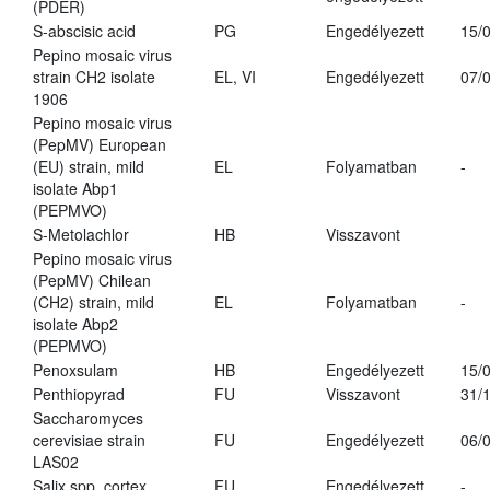
(PDER)
S-abscisic acid
PG
Engedélyezett
15/
Pepino mosaic virus
strain CH2 isolate
EL, VI
Engedélyezett
07/
1906
Pepino mosaic virus
(PepMV) European
(EU) strain, mild
EL
Folyamatban
-
isolate Abp1
(PEPMVO)
S-Metolachlor
HB
Visszavont
Pepino mosaic virus
(PepMV) Chilean
(CH2) strain, mild
EL
Folyamatban
-
isolate Abp2
(PEPMVO)
Penoxsulam
HB
Engedélyezett
15/
Penthiopyrad
FU
Visszavont
31/
Saccharomyces
cerevisiae strain
FU
Engedélyezett
06/
LAS02
Salix spp. cortex
FU
Engedélyezett
-