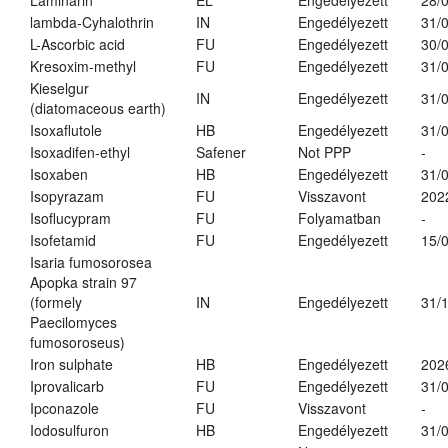
Laminarin
EL
Engedélyezett
28/
lambda-Cyhalothrin
IN
Engedélyezett
31/
L-Ascorbic acid
FU
Engedélyezett
30/
Kresoxim-methyl
FU
Engedélyezett
31/
Kieselgur
IN
Engedélyezett
31/
(diatomaceous earth)
Isoxaflutole
HB
Engedélyezett
31/
Isoxadifen-ethyl
Safener
Not PPP
-
Isoxaben
HB
Engedélyezett
31/
Isopyrazam
FU
Visszavont
202
Isoflucypram
FU
Folyamatban
-
Isofetamid
FU
Engedélyezett
15/
Isaria fumosorosea
Apopka strain 97
(formely
IN
Engedélyezett
31/
Paecilomyces
fumosoroseus)
Iron sulphate
HB
Engedélyezett
202
Iprovalicarb
FU
Engedélyezett
31/
Ipconazole
FU
Visszavont
-
Iodosulfuron
HB
Engedélyezett
31/