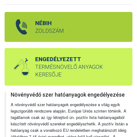
NÉBIH
ZÖLDSZÁM
ENGEDÉLYEZETT
TERMÉSNÖVELŐ ANYAGOK
KERESŐJE
Növényvédő szer hatóanyagok engedélyezése
A növényvédő szer hatóanyagok engedélyezése a világ egyik
legszigorúbb rendszere alapján, Európai Uniós szinten történik. A
tagállamok csak az így létrejövő ún. pozitív lista hatóanyagaiból
készített növényvédő szereket engedélyezhetik. A pozitív listán a
hatóanyag csak a vonatkozó EU rendeletben meghatározott ideig
(általában 7-15 évig) maradhat, utána felül kell vizsgálni. A