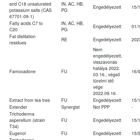
and C18 unsaturated
IN, AC, HB,
Engedélyezett
15/
potassium salts (CAS
PG
67701-09-1)
Fatty acids C7 to
IN, AC, HB,
Engedélyezett
01/
C20
PG
Fat distilation
RE
Engedélyezett
202
residues
Nem
engedélyezett,
visszavonás
hatálya 2022.
Famoxadone
FU
16/
03.16., végső
türelmi idő
vége
2022.09.16.
Extract from tea tree
FU
Engedélyezett
15/
Extender
Synergist
Not PPP
-
Trichoderma
asperellum (strain
FU
Engedélyezett
15/
T34)
Eugenol
FU
Engedélyezett
15/