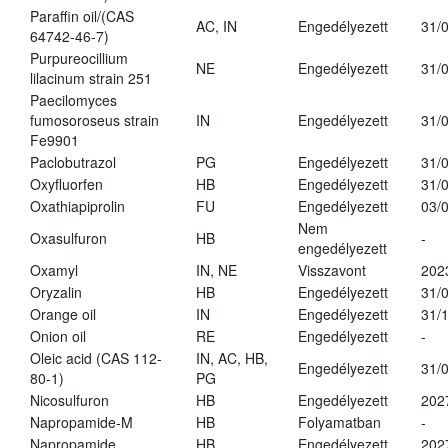
Paraffin oil/(CAS
AC, IN
Engedélyezett
31/
64742-46-7)
Purpureocillium
NE
Engedélyezett
31/
lilacinum strain 251
Paecilomyces
fumosoroseus strain
IN
Engedélyezett
31/
Fe9901
Paclobutrazol
PG
Engedélyezett
31/
Oxyfluorfen
HB
Engedélyezett
31/
Oxathiapiprolin
FU
Engedélyezett
03/
Nem
Oxasulfuron
HB
-
engedélyezett
Oxamyl
IN, NE
Visszavont
202
Oryzalin
HB
Engedélyezett
31/
Orange oil
IN
Engedélyezett
31/
Onion oil
RE
Engedélyezett
-
Oleic acid (CAS 112-
IN, AC, HB,
Engedélyezett
31/
80-1)
PG
Nicosulfuron
HB
Engedélyezett
202
Napropamide-M
HB
Folyamatban
-
Napropamide
HB
Engedélyezett
202