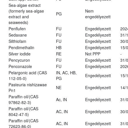
Sea-algae extract
(formerly sea-algae
Nem
PG
extract and
engedélyezett
seaweeds)
Penflufen
FU
Engedélyezett
202
Sedaxane
FU
Engedélyezett
31/
Silthiofam
FU
Engedélyezett
30/
Pendimethalin
HB
Engedélyezett
15/
Silver iodide
RE
Not PPP
-
Pencycuron
FU
Engedélyezett
31/
Penconazole
FU
Engedélyezett
202
Pelargonic acid (CAS
IN, AC, HB,
Engedélyezett
15/
112-05-0)
PG
Pasteuria nishizawae
NE
Engedélyezett
14/
Pn1
Paraffin oil/(CAS
Ac, IN
Engedélyezett
31/
97862-82-3)
Paraffin oil/(CAS
AC, IN
Engedélyezett
30/
8042-47-5)
Paraffin oil/(CAS
AC, IN
Engedélyezett
31/
72623-86-0)