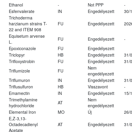
Ethanol
-
Not PPP
-
Esfenvalerate
IN
Engedélyezett
30/
Trichoderma
harzianum strains T-
FU
Engedélyezett
202
22 and ITEM 908
Equisetum arvense
FU
Engedélyezett
-
L.
Epoxiconazole
FU
Engedélyezett
Triclopyr
HB
Engedélyezett
31/
Trifloxystrobin
FU
Engedélyezett
31/
Nem
Triflumizole
FU
engedélyezett
Triflumuron
IN
Engedélyezett
31/
Triflusulfuron
HB
Visszavont
-
Emamectin
IN
Engedélyezett
15/
Trimethylamine
Nem
AT
hydrochloride
engedélyezett
Elemental Iron
MO
Új
26/
E,Z-3,13-
Octadecadienyl
AT
Engedélyezett
31/
Acetate