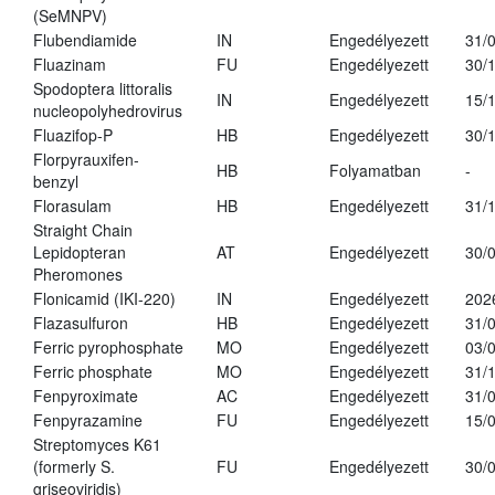
(SeMNPV)
Flubendiamide
IN
Engedélyezett
31/
Fluazinam
FU
Engedélyezett
30/
Spodoptera littoralis
IN
Engedélyezett
15/
nucleopolyhedrovirus
Fluazifop-P
HB
Engedélyezett
30/
Florpyrauxifen-
HB
Folyamatban
-
benzyl
Florasulam
HB
Engedélyezett
31/
Straight Chain
Lepidopteran
AT
Engedélyezett
30/
Pheromones
Flonicamid (IKI-220)
IN
Engedélyezett
202
Flazasulfuron
HB
Engedélyezett
31/
Ferric pyrophosphate
MO
Engedélyezett
03/
Ferric phosphate
MO
Engedélyezett
31/
Fenpyroximate
AC
Engedélyezett
31/
Fenpyrazamine
FU
Engedélyezett
15/
Streptomyces K61
(formerly S.
FU
Engedélyezett
30/
griseoviridis)