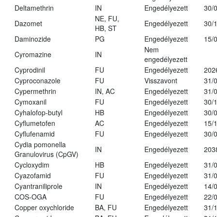
Deltamethrin
IN
Engedélyezett
30/
NE, FU,
Dazomet
Engedélyezett
30/
HB, ST
Daminozide
PG
Engedélyezett
15/
Nem
Cyromazine
IN
engedélyezett
Cyprodinil
FU
Engedélyezett
202
Cyproconazole
FU
Visszavont
31/
Cypermethrin
IN, AC
Engedélyezett
31/
Cymoxanil
FU
Engedélyezett
30/
Cyhalofop-butyl
HB
Engedélyezett
30/
Cyflumetofen
AC
Engedélyezett
15/
Cyflufenamid
FU
Engedélyezett
30/
Cydia pomonella
IN
Engedélyezett
203
Granulovirus (CpGV)
Cycloxydim
HB
Engedélyezett
31/
Cyazofamid
FU
Engedélyezett
31/
Cyantraniliprole
IN
Engedélyezett
14/
COS-OGA
FU
Engedélyezett
22/
Copper oxychloride
BA, FU
Engedélyezett
31/