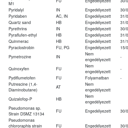
FU
Engedélyezett
30/
M1
Pyridalyl
IN
Engedélyezett
30/
Pyridaben
AC, IN
Engedélyezett
31/
Quartz sand
HB
Engedélyezett
31/
Pyrethrins
IN
Engedélyezett
30/
Pyraflufen-ethyl
HB
Engedélyezett
31/
Quinmerac
HB
Engedélyezett
31/
Pyraclostrobin
FU, PG
Engedélyezett
15/
Nem
Pymetrozine
IN
-
engedélyezett
Nem
Quinoxyfen
FU
-
engedélyezett
Pydiflumetofen
FU
Folyamatban
-
Putrescine (1,4-
Nem
AT
Diaminobutane)
engedélyezett
Nem
Quizalofop-P
HB
engedélyezett
Pseudomonas sp.
FU
Engedélyezett
30/
Strain DSMZ 13134
Pseudomonas
chlororaphis strain
FU
Engedélyezett
30/