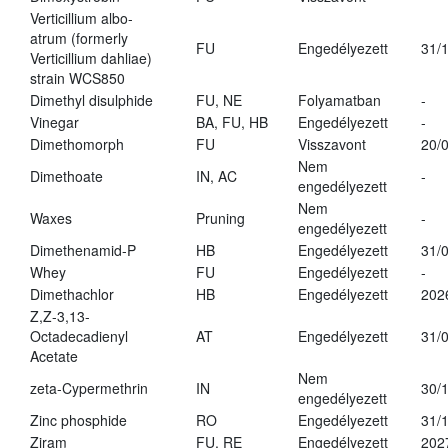
Verticillium albo-
atrum (formerly
FU
Engedélyezett
31/
Verticillium dahliae)
strain WCS850
Dimethyl disulphide
FU, NE
Folyamatban
-
Vinegar
BA, FU, HB
Engedélyezett
-
Dimethomorph
FU
Visszavont
20/
Nem
Dimethoate
IN, AC
-
engedélyezett
Nem
Waxes
Pruning
-
engedélyezett
Dimethenamid-P
HB
Engedélyezett
31/
Whey
FU
Engedélyezett
-
Dimethachlor
HB
Engedélyezett
202
Z,Z-3,13-
Octadecadienyl
AT
Engedélyezett
31/
Acetate
Nem
zeta-Cypermethrin
IN
30/
engedélyezett
Zinc phosphide
RO
Engedélyezett
31/
Ziram
FU, RE
Engedélyezett
202