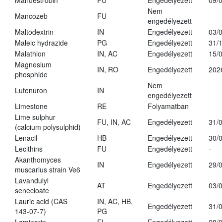
Mandestrobin
FU
Engedélyezett
09/
Nem
Mancozeb
FU
engedélyezett
Maltodextrin
IN
Engedélyezett
03/
Maleic hydrazide
PG
Engedélyezett
31/
Malathion
IN, AC
Engedélyezett
15/
Magnesium
IN, RO
Engedélyezett
202
phosphide
Nem
Lufenuron
IN
engedélyezett
Limestone
RE
Folyamatban
Lime sulphur
FU, IN, AC
Engedélyezett
31/
(calcium polysulphid)
Lenacil
HB
Engedélyezett
30/
Lecithins
FU
Engedélyezett
-
Akanthomyces
IN
Engedélyezett
29/
muscarius strain Ve6
Lavandulyl
AT
Engedélyezett
03/
senecioate
Lauric acid (CAS
IN, AC, HB,
Engedélyezett
31/
143-07-7)
PG