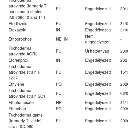
Trichoderma
atroviride (formerly T.
FU
Engedélyezett
30/
harzianum) strains
IMI 206040 and T11
Etridiazole
FU
Engedélyezett
31/
Etoxazole
IN
Engedélyezett
31/
Nem
Ethoprophos
NE, IN
-
engedélyezett
Trichoderma
FU
Új hatóanyag
203
atroviride AGR2
Etofenprox
IN
Engedélyezett
202
Trichoderma
atroviride strain I-
FU
Engedélyezett
15/
1237
Ethylene
PG
Engedélyezett
202
Trichoderma
FU
Engedélyezett
06/
atroviride strain SC1
Ethofumesate
HB
Engedélyezett
31/
Ethephon
PG
Engedélyezett
203
Trichoderma gamsii
(formerly T. viride)
FU
Engedélyezett
202
strain ICC080