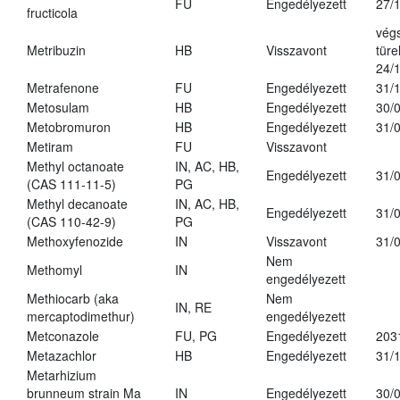
FU
Engedélyezett
27/
fructicola
vég
Metribuzin
HB
Visszavont
türe
24/
Metrafenone
FU
Engedélyezett
31/
Metosulam
HB
Engedélyezett
30/
Metobromuron
HB
Engedélyezett
31/
Metiram
FU
Visszavont
Methyl octanoate
IN, AC, HB,
Engedélyezett
31/
(CAS 111-11-5)
PG
Methyl decanoate
IN, AC, HB,
Engedélyezett
31/
(CAS 110-42-9)
PG
Methoxyfenozide
IN
Visszavont
31/
Nem
Methomyl
IN
engedélyezett
Methiocarb (aka
Nem
IN, RE
mercaptodimethur)
engedélyezett
Metconazole
FU, PG
Engedélyezett
203
Metazachlor
HB
Engedélyezett
31/
Metarhizium
brunneum strain Ma
IN
Engedélyezett
30/