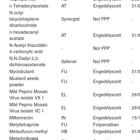
n-Tetradecylacetate
AT
Engedélyezett
31/
N-octyl
bicycloheptene
Synergist
Not PPP
-
dicarboximide
n-hexadecanyl
AT
Engedélyezett
31/
acetate
N-Acetyl thiazolidin-
-
Not PPP
-
4-carboxylic acid
N,N-Diallyl-2,2-
Safener
Not PPP
-
dichloroacetamide
Myclobutanil
FU
Engedélyezett
31/
Mustard seeds
FU
Engedélyezett
-
powder
Mild Pepino Mosaic
EL
Engedélyezett
29/
Virus isolate VX 1
Mild Pepino Mosaic
EL
Engedélyezett
29/
Virus isolate VC 1
Milbemectin
IN
Engedélyezett
15/
Metyltetraprole
FU
Folyamatban
-
Metsulfuron-methyl
HB
Engedélyezett
31/
Metschnikowia