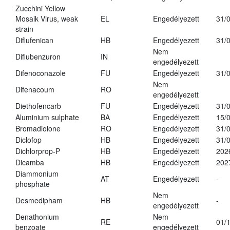
Zucchini Yellow
Mosaik Virus, weak
EL
Engedélyezett
31/
strain
Diflufenican
HB
Engedélyezett
31/
Nem
Diflubenzuron
IN
engedélyezett
Difenoconazole
FU
Engedélyezett
31/
Nem
Difenacoum
RO
engedélyezett
Diethofencarb
FU
Engedélyezett
31/
Aluminium sulphate
BA
Engedélyezett
15/
Bromadiolone
RO
Engedélyezett
31/
Diclofop
HB
Engedélyezett
31/
Dichlorprop-P
HB
Engedélyezett
202
Dicamba
HB
Engedélyezett
202
Diammonium
AT
Engedélyezett
-
phosphate
Nem
Desmedipham
HB
-
engedélyezett
Denathonium
Nem
RE
01/
benzoate
engedélyezett