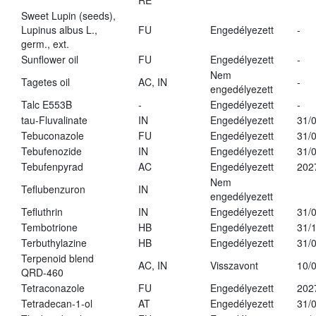
RE
Sweet Lupin (seeds),
Lupinus albus L.,
FU
Engedélyezett
-
germ., ext.
Sunflower oil
FU
Engedélyezett
-
Nem
Tagetes oil
AC, IN
-
engedélyezett
Talc E553B
-
Engedélyezett
-
tau-Fluvalinate
IN
Engedélyezett
31/
Tebuconazole
FU
Engedélyezett
31/
Tebufenozide
IN
Engedélyezett
31/
Tebufenpyrad
AC
Engedélyezett
202
Nem
Teflubenzuron
IN
engedélyezett
Tefluthrin
IN
Engedélyezett
31/
Tembotrione
HB
Engedélyezett
31/
Terbuthylazine
HB
Engedélyezett
31/
Terpenoid blend
AC, IN
Visszavont
10/
QRD-460
Tetraconazole
FU
Engedélyezett
202
Tetradecan-1-ol
AT
Engedélyezett
31/