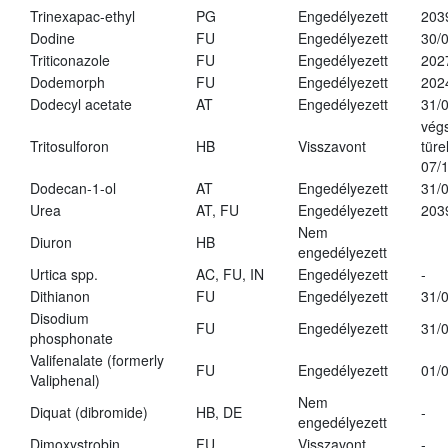
Trinexapac-ethyl
PG
Engedélyezett
203
Dodine
FU
Engedélyezett
30/
Triticonazole
FU
Engedélyezett
202
Dodemorph
FU
Engedélyezett
202
Dodecyl acetate
AT
Engedélyezett
31/
vég
Tritosulforon
HB
Visszavont
türe
07/
Dodecan-1-ol
AT
Engedélyezett
31/
Urea
AT, FU
Engedélyezett
203
Nem
Diuron
HB
engedélyezett
Urtica spp.
AC, FU, IN
Engedélyezett
-
Dithianon
FU
Engedélyezett
31/
Disodium
FU
Engedélyezett
31/
phosphonate
Valifenalate (formerly
FU
Engedélyezett
01/
Valiphenal)
Nem
Diquat (dibromide)
HB, DE
-
engedélyezett
Dimoxystrobin
FU
Visszavont
-