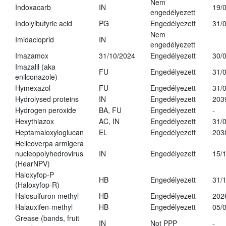
Nem
Indoxacarb
IN
19/
engedélyezett
Indolylbutyric acid
PG
Engedélyezett
31/
Nem
Imidacloprid
IN
engedélyezett
Imazamox
31/10/2024
Engedélyezett
30/
Imazalil (aka
FU
Engedélyezett
31/
enilconazole)
Hymexazol
FU
Engedélyezett
31/
Hydrolysed proteins
IN
Engedélyezett
203
Hydrogen peroxide
BA, FU
Engedélyezett
-
Hexythiazox
AC, IN
Engedélyezett
31/
Heptamaloxyloglucan
EL
Engedélyezett
203
Helicoverpa armigera
nucleopolyhedrovirus
IN
Engedélyezett
15/
(HearNPV)
Haloxyfop-P
HB
Engedélyezett
31/
(Haloxyfop-R)
Halosulfuron methyl
HB
Engedélyezett
202
Halauxifen-methyl
HB
Engedélyezett
05/
Grease (bands, fruit
IN
Not PPP
-