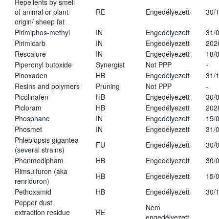
Repellents by smell
of animal or plant
RE
Engedélyezett
30/
origin/ sheep fat
Pirimiphos-methyl
IN
Engedélyezett
31/
Pirimicarb
IN
Engedélyezett
202
Rescalure
IN
Engedélyezett
18/
Piperonyl butoxide
Synergist
Not PPP
-
Pinoxaden
HB
Engedélyezett
31/
Resins and polymers
Pruning
Not PPP
-
Picolinafen
HB
Engedélyezett
30/
Picloram
HB
Engedélyezett
202
Phosphane
IN
Engedélyezett
15/
Phosmet
IN
Engedélyezett
31/
Phlebiopsis gigantea
FU
Engedélyezett
30/
(several strains)
Phenmedipham
HB
Engedélyezett
30/
Rimsulfuron (aka
HB
Engedélyezett
15/
renriduron)
Pethoxamid
HB
Engedélyezett
30/
Pepper dust
Nem
extraction residue
RE
engedélyezett