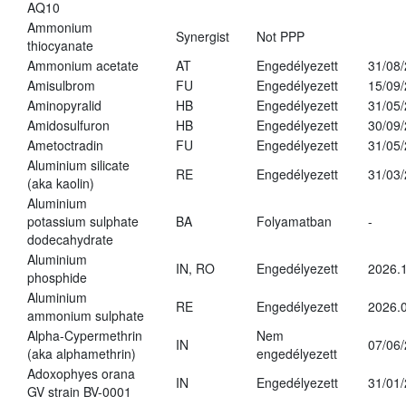
AQ10
Ammonium
Synergist
Not PPP
thiocyanate
Ammonium acetate
AT
Engedélyezett
31/08
Amisulbrom
FU
Engedélyezett
15/09
Aminopyralid
HB
Engedélyezett
31/05
Amidosulfuron
HB
Engedélyezett
30/09
Ametoctradin
FU
Engedélyezett
31/05
Aluminium silicate
RE
Engedélyezett
31/03
(aka kaolin)
Aluminium
potassium sulphate
BA
Folyamatban
-
dodecahydrate
Aluminium
IN, RO
Engedélyezett
2026.1
phosphide
Aluminium
RE
Engedélyezett
2026.0
ammonium sulphate
Alpha-Cypermethrin
Nem
IN
07/06
(aka alphamethrin)
engedélyezett
Adoxophyes orana
IN
Engedélyezett
31/01
GV strain BV-0001