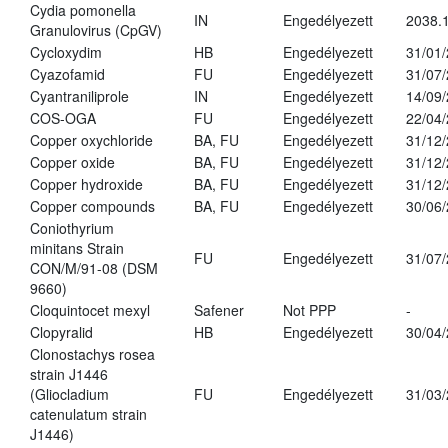
Cydia pomonella
IN
Engedélyezett
2038.
Granulovirus (CpGV)
Cycloxydim
HB
Engedélyezett
31/01
Cyazofamid
FU
Engedélyezett
31/07
Cyantraniliprole
IN
Engedélyezett
14/09
COS-OGA
FU
Engedélyezett
22/04
Copper oxychloride
BA, FU
Engedélyezett
31/12
Copper oxide
BA, FU
Engedélyezett
31/12
Copper hydroxide
BA, FU
Engedélyezett
31/12
Copper compounds
BA, FU
Engedélyezett
30/06
Coniothyrium
minitans Strain
FU
Engedélyezett
31/07
CON/M/91-08 (DSM
9660)
Cloquintocet mexyl
Safener
Not PPP
-
Clopyralid
HB
Engedélyezett
30/04
Clonostachys rosea
strain J1446
(Gliocladium
FU
Engedélyezett
31/03
catenulatum strain
J1446)