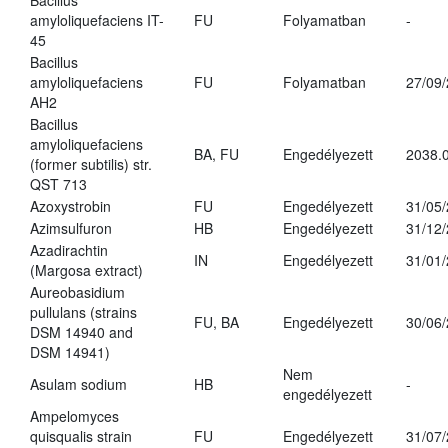
Bacillus
amyloliquefaciens IT-
FU
Folyamatban
-
45
Bacillus
amyloliquefaciens
FU
Folyamatban
27/09
AH2
Bacillus
amyloliquefaciens
BA, FU
Engedélyezett
2038.
(former subtilis) str.
QST 713
Azoxystrobin
FU
Engedélyezett
31/05
Azimsulfuron
HB
Engedélyezett
31/12
Azadirachtin
IN
Engedélyezett
31/01
(Margosa extract)
Aureobasidium
pullulans (strains
FU, BA
Engedélyezett
30/06
DSM 14940 and
DSM 14941)
Nem
Asulam sodium
HB
-
engedélyezett
Ampelomyces
quisqualis strain
FU
Engedélyezett
31/07