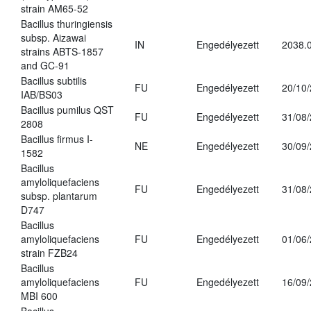
strain AM65-52
Bacillus thuringiensis
subsp. Aizawai
IN
Engedélyezett
2038.
strains ABTS-1857
and GC-91
Bacillus subtilis
FU
Engedélyezett
20/10
IAB/BS03
Bacillus pumilus QST
FU
Engedélyezett
31/08
2808
Bacillus firmus I-
NE
Engedélyezett
30/09
1582
Bacillus
amyloliquefaciens
FU
Engedélyezett
31/08
subsp. plantarum
D747
Bacillus
amyloliquefaciens
FU
Engedélyezett
01/06
strain FZB24
Bacillus
amyloliquefaciens
FU
Engedélyezett
16/09
MBI 600