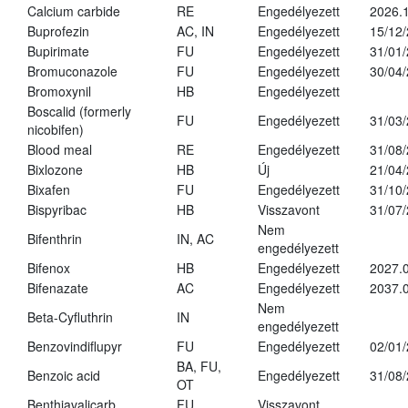
Calcium carbide
RE
Engedélyezett
2026.1
Buprofezin
AC, IN
Engedélyezett
15/12
Bupirimate
FU
Engedélyezett
31/01
Bromuconazole
FU
Engedélyezett
30/04
Bromoxynil
HB
Engedélyezett
Boscalid (formerly
FU
Engedélyezett
31/03
nicobifen)
Blood meal
RE
Engedélyezett
31/08
Bixlozone
HB
Új
21/04
Bixafen
FU
Engedélyezett
31/10
Bispyribac
HB
Visszavont
31/07
Nem
Bifenthrin
IN, AC
engedélyezett
Bifenox
HB
Engedélyezett
2027.0
Bifenazate
AC
Engedélyezett
2037.
Nem
Beta-Cyfluthrin
IN
engedélyezett
Benzovindiflupyr
FU
Engedélyezett
02/01
BA, FU,
Benzoic acid
Engedélyezett
31/08
OT
Benthiavalicarb
FU
Visszavont