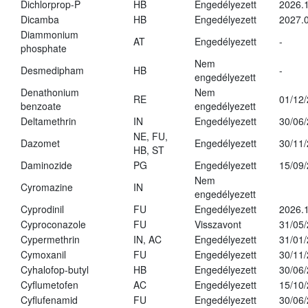
Dichlorprop-P
HB
Engedélyezett
2026.
Dicamba
HB
Engedélyezett
2027.0
Diammonium
AT
Engedélyezett
-
phosphate
Nem
Desmedipham
HB
-
engedélyezett
Denathonium
Nem
RE
01/12
benzoate
engedélyezett
Deltamethrin
IN
Engedélyezett
30/06
NE, FU,
Dazomet
Engedélyezett
30/11
HB, ST
Daminozide
PG
Engedélyezett
15/09
Nem
Cyromazine
IN
engedélyezett
Cyprodinil
FU
Engedélyezett
2026.
Cyproconazole
FU
Visszavont
31/05
Cypermethrin
IN, AC
Engedélyezett
31/01
Cymoxanil
FU
Engedélyezett
30/11
Cyhalofop-butyl
HB
Engedélyezett
30/06
Cyflumetofen
AC
Engedélyezett
15/10
Cyflufenamid
FU
Engedélyezett
30/06