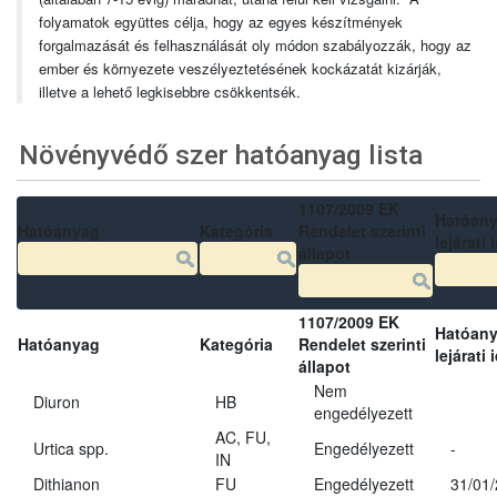
folyamatok együttes célja, hogy az egyes készítmények
forgalmazását és felhasználását oly módon szabályozzák, hogy az
ember és környezete veszélyeztetésének kockázatát kizárják,
illetve a lehető legkisebbre csökkentsék.
Növényvédő szer hatóanyag lista
1107/2009 EK
Hatóan
Hatóanyag
Kategória
Rendelet szerinti
lejárati 
állapot
1107/2009 EK
Hatóan
Hatóanyag
Kategória
Rendelet szerinti
lejárati 
állapot
Nem
Diuron
HB
engedélyezett
AC, FU,
Urtica spp.
Engedélyezett
-
IN
Dithianon
FU
Engedélyezett
31/01