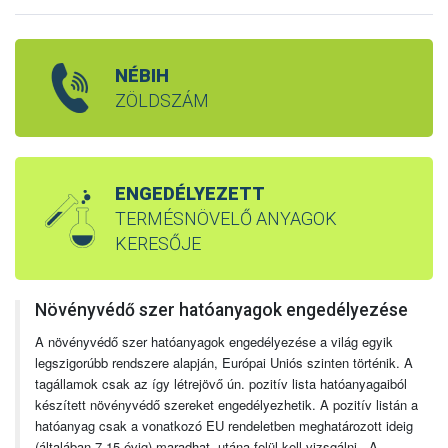
NÉBIH
ZÖLDSZÁM
ENGEDÉLYEZETT
TERMÉSNÖVELŐ ANYAGOK
KERESŐJE
Növényvédő szer hatóanyagok engedélyezése
A növényvédő szer hatóanyagok engedélyezése a világ egyik
legszigorúbb rendszere alapján, Európai Uniós szinten történik. A
tagállamok csak az így létrejövő ún. pozitív lista hatóanyagaiból
készített növényvédő szereket engedélyezhetik. A pozitív listán a
hatóanyag csak a vonatkozó EU rendeletben meghatározott ideig
(általában 7-15 évig) maradhat, utána felül kell vizsgálni. A