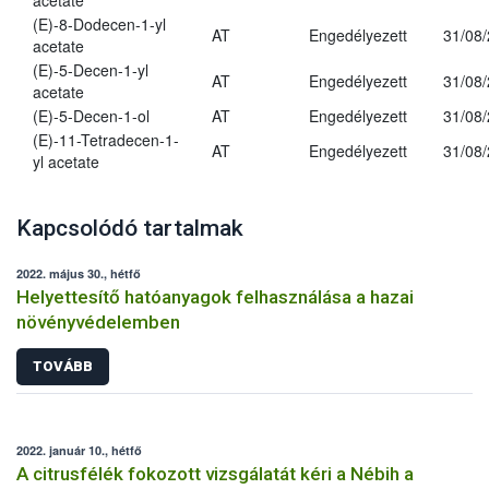
acetate
(E)-8-Dodecen-1-yl
AT
Engedélyezett
31/08
acetate
(E)-5-Decen-1-yl
AT
Engedélyezett
31/08
acetate
(E)-5-Decen-1-ol
AT
Engedélyezett
31/08
(E)-11-Tetradecen-1-
AT
Engedélyezett
31/08
yl acetate
Kapcsolódó tartalmak
2022. május 30., hétfő
Helyettesítő hatóanyagok felhasználása a hazai
növényvédelemben
TOVÁBB
2022. január 10., hétfő
A citrusfélék fokozott vizsgálatát kéri a Nébih a