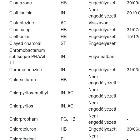
Clomazone
HB
Engedélyezett
30/09
Nem
Clothiadinin
IN
2019.0
engedélyezett
Clofentezine
AC
Visszavont
Clodinafop
HB
Engedélyezett
31/07
Clethodim
HB
Engedélyezett
15/12
Clayed charcoal
ST
Engedélyezett
-
Chromobacterium
subtsugae PRAA4-
IN
Folyamatban
-
1T
Chromafenozide
IN
Engedélyezett
31/03
Nem
Chlorsulfuron
HB
engedélyezett
Nem
Chlorpyrifos-methyl
IN, AC
engedélyezett
Nem
Chlorpyrifos
IN, AC
engedélyezett
Nem
Chlorpropham
PG, HB
-
engedélyezett
Chlorotoluron
HB
Engedélyezett
30/06
Nem
Chlorothalonil
FU
-