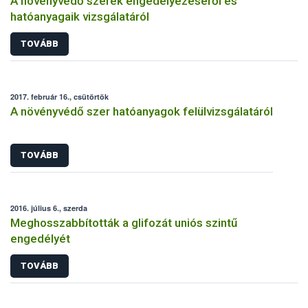
A növényvédő szerek engedélyezéséről és
hatóanyagaik vizsgálatáról
TOVÁBB
2017. február 16., csütörtök
A növényvédő szer hatóanyagok felülvizsgálatáról
TOVÁBB
2016. július 6., szerda
Meghosszabbították a glifozát uniós szintű
engedélyét
TOVÁBB