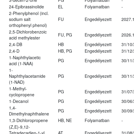
3-decen-2-one
PG
Folyamatban
-
24-Epibrassinolide
EL
Folyamatban
-
2-Phenylphenol (incl.
sodium salt
FU
Engedélyezett
2027.1
orthophenyl phenol)
2,5-Dichlorobenzoic
FU, PG
Engedélyezett
2026.
acid methylester
2,4-DB
HB
Engedélyezett
31/10
2,4-D
HB, PG
Engedélyezett
31/12
1-Naphthylacetic
PG
Engedélyezett
30/11
acid (1-NAA)
1-
Naphthylacetamide
PG
Engedélyezett
30/11
(1-NAD)
1-Methyl-
PG
Engedélyezett
31/07
cyclopropene
1-Decanol
PG
Engedélyezett
30/06
1,4-
PG
Engedélyezett
30/09
Dimethylnaphthalene
1,3-Dichloropropene
HB, NE
Folyamatban
-
(Z,E)-9,12-
Tetradecadien-1-yl
AT
Engedélyezett
31/08