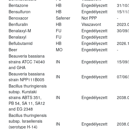
Bentazone
HB
Engedélyezett
31/10
Bensulfuron
HB
Engedélyezett
15/11
Benoxacor
Safener
Not PPP
-
Benfluralin
HB
Visszavont
2023.
Benalaxyl-M
FU
Engedélyezett
30/09
Benalaxyl
FU
Engedélyezett
Beflubutamid
HB
Engedélyezett
2026.
Beer
MO
Engedélyezett
-
Beauveria bassiana
strains ATCC 74040
IN
Engedélyezett
15/09
and GHA
Beauveria bassiana
IN
Engedélyezett
07/06
strain NPP111B005
Bacillus thuringiensis
subsp. Kurstaki
strains ABTS 351,
IN
Engedélyezett
2038.
PB 54, SA 11, SA12
and EG 2348
Bacillus thuringiensis
subsp. Israeliensis
IN
Engedélyezett
2038.
(serotype H-14)