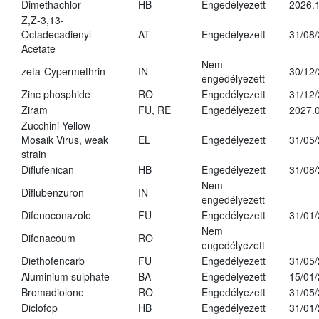
Dimethachlor
HB
Engedélyezett
2026.1
Z,Z-3,13-
Octadecadienyl
AT
Engedélyezett
31/08
Acetate
Nem
zeta-Cypermethrin
IN
30/12
engedélyezett
Zinc phosphide
RO
Engedélyezett
31/12
Ziram
FU, RE
Engedélyezett
2027.
Zucchini Yellow
Mosaik Virus, weak
EL
Engedélyezett
31/05
strain
Diflufenican
HB
Engedélyezett
31/08
Nem
Diflubenzuron
IN
engedélyezett
Difenoconazole
FU
Engedélyezett
31/01
Nem
Difenacoum
RO
engedélyezett
Diethofencarb
FU
Engedélyezett
31/05
Aluminium sulphate
BA
Engedélyezett
15/01
Bromadiolone
RO
Engedélyezett
31/05
Diclofop
HB
Engedélyezett
31/01