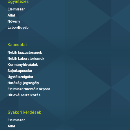
Ügyintézés
Élelmiszer
Állat
Növény
Labor/Egyéb
Kapcsolat
Nébih Igazgatóságok
Nébih Laboratóriumok
Kormányhivatalok
Sajtókapcsolat
Ügyfélszolgálat
Hatósági jogsegély
Élelmiszermentő Központ
Hírlevél feliratkozás
Gyakori kérdések
Élelmiszer
Állat