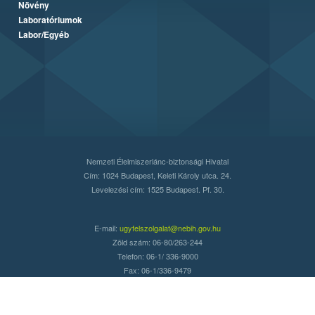
Növény
Laboratóriumok
Labor/Egyéb
Nemzeti Élelmiszerlánc-biztonsági Hivatal
Cím: 1024 Budapest, Keleti Károly utca. 24.
Levelezési cím: 1525 Budapest. Pf. 30.
E-mail:
ugyfelszolgalat@nebih.gov.hu
Zöld szám: 06-80/263-244
Telefon: 06-1/ 336-9000
Fax: 06-1/336-9479