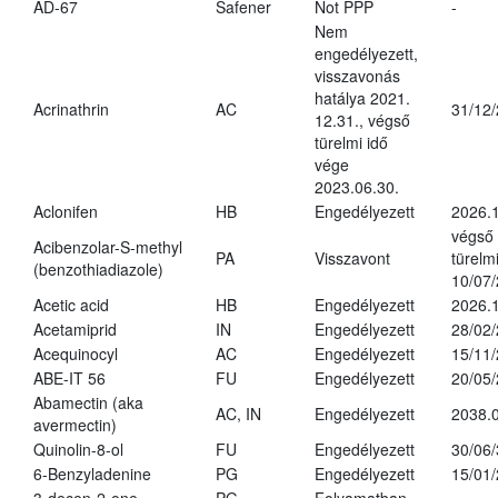
AD-67
Safener
Not PPP
-
Nem
engedélyezett,
visszavonás
hatálya 2021.
Acrinathrin
AC
31/12
12.31., végső
türelmi idő
vége
2023.06.30.
Aclonifen
HB
Engedélyezett
2026.
végső
Acibenzolar-S-methyl
PA
Visszavont
türelmi
(benzothiadiazole)
10/07
Acetic acid
HB
Engedélyezett
2026.1
Acetamiprid
IN
Engedélyezett
28/02
Acequinocyl
AC
Engedélyezett
15/11
ABE-IT 56
FU
Engedélyezett
20/05
Abamectin (aka
AC, IN
Engedélyezett
2038.
avermectin)
Quinolin-8-ol
FU
Engedélyezett
30/06
6-Benzyladenine
PG
Engedélyezett
15/01