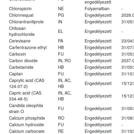
engedélyezett
Chloropicrin
NE
Folyamatban
-
Chlormequat
PG
Engedélyezett
2028.0
Chlorantraniliprole
IN
Engedélyezett
31/05
Chitosan
EL
Engedélyezett
-
hydrochloride
Cerevisane
PA
Engedélyezett
23/04
Carfentrazone-ethyl
HB
Engedélyezett
31/07
Carboxin
FU
Engedélyezett
31/05
Carbon dioxide
IN, RO
Engedélyezett
2037.
Carbetamide
HB
Engedélyezett
31/05
Captan
FU
Engedélyezett
31/10
Caprylic acid (CAS
IN, AC,
Engedélyezett
15/12
124-07-2)
HB
Capric acid (CAS
IN, AC,
Engedélyezett
15/12
334-48-5)
HB
Candida oleophila
FU
Engedélyezett
31/05
strain O
Calcium phosphide
RO
Engedélyezett
31/08
Calcium hydroxide
FU
Engedélyezett
-
Calcium carbonate
RE
Engedélyezett
31/10