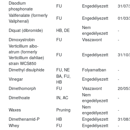
Disodium
FU
Engedélyezett
31/07
phosphonate
Valifenalate (formerly
FU
Engedélyezett
01/03
Valiphenal)
Nem
Diquat (dibromide)
HB, DE
-
engedélyezett
Dimoxystrobin
FU
Visszavont
-
Verticillium albo-
atrum (formerly
FU
Engedélyezett
31/10
Verticillium dahliae)
strain WCS850
Dimethyl disulphide
FU, NE
Folyamatban
-
BA, FU,
Vinegar
Engedélyezett
-
HB
Dimethomorph
FU
Visszavont
20/05
Nem
Dimethoate
IN, AC
-
engedélyezett
Nem
Waxes
Pruning
-
engedélyezett
Dimethenamid-P
HB
Engedélyezett
31/08
Whey
FU
Engedélyezett
-