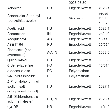
2023.06.30.
Aclonifen
HB
Engedélyezett
2026.
végső
Acibenzolar-S-methyl
PA
Visszavont
türelmi
(benzothiadiazole)
10/07
Acetic acid
HB
Engedélyezett
2026.1
Acetamiprid
IN
Engedélyezett
28/02
Acequinocyl
AC
Engedélyezett
15/11
ABE-IT 56
FU
Engedélyezett
20/05
Abamectin (aka
AC, IN
Engedélyezett
2038.
avermectin)
Quinolin-8-ol
FU
Engedélyezett
30/06
6-Benzyladenine
PG
Engedélyezett
15/01
3-decen-2-one
PG
Folyamatban
-
24-Epibrassinolide
EL
Folyamatban
-
2-Phenylphenol (incl.
sodium salt
FU
Engedélyezett
2027.1
orthophenyl phenol)
2,5-Dichlorobenzoic
FU, PG
Engedélyezett
2026.
acid methylester
2,4-DB
HB
Engedélyezett
31/10