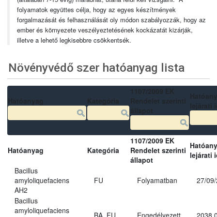
folyamatok együttes célja, hogy az egyes készítmények
forgalmazását és felhasználását oly módon szabályozzák, hogy az
ember és környezete veszélyeztetésének kockázatát kizárják,
illetve a lehető legkisebbre csökkentsék.
Növényvédő szer hatóanyag lista
1107/2009 EK
Hatóan
Hatóanyag
Kategória
Rendelet szerinti
lejárati 
állapot
1107/2009 EK
Hatóan
Hatóanyag
Kategória
Rendelet szerinti
lejárati 
állapot
Bacillus
amyloliquefaciens
FU
Folyamatban
27/09
AH2
Bacillus
amyloliquefaciens
BA, FU
Engedélyezett
2038.