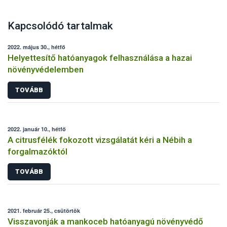
Kapcsolódó tartalmak
2022. május 30., hétfő
Helyettesítő hatóanyagok felhasználása a hazai
növényvédelemben
TOVÁBB
2022. január 10., hétfő
A citrusfélék fokozott vizsgálatát kéri a Nébih a
forgalmazóktól
TOVÁBB
2021. február 25., csütörtök
Visszavonják a mankoceb hatóanyagú növényvédő