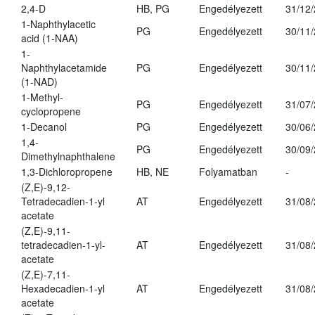
2,4-D
HB, PG
Engedélyezett
31/12
1-Naphthylacetic
PG
Engedélyezett
30/11
acid (1-NAA)
1-
Naphthylacetamide
PG
Engedélyezett
30/11
(1-NAD)
1-Methyl-
PG
Engedélyezett
31/07
cyclopropene
1-Decanol
PG
Engedélyezett
30/06
1,4-
PG
Engedélyezett
30/09
Dimethylnaphthalene
1,3-Dichloropropene
HB, NE
Folyamatban
-
(Z,E)-9,12-
Tetradecadien-1-yl
AT
Engedélyezett
31/08
acetate
(Z,E)-9,11-
tetradecadien-1-yl-
AT
Engedélyezett
31/08
acetate
(Z,E)-7,11-
Hexadecadien-1-yl
AT
Engedélyezett
31/08
acetate