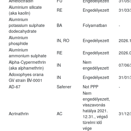
Ametoctradin
FU
Engedélyezett
31/05
Aluminium silicate
RE
Engedélyezett
31/03
(aka kaolin)
Aluminium
potassium sulphate
BA
Folyamatban
-
dodecahydrate
Aluminium
IN, RO
Engedélyezett
2026.1
phosphide
Aluminium
RE
Engedélyezett
2026.0
ammonium sulphate
Alpha-Cypermethrin
Nem
IN
07/06
(aka alphamethrin)
engedélyezett
Adoxophyes orana
IN
Engedélyezett
31/01
GV strain BV-0001
AD-67
Safener
Not PPP
-
Nem
engedélyezett,
visszavonás
hatálya 2021.
Acrinathrin
AC
31/12
12.31., végső
türelmi idő
vége