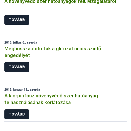
A növényvédő szer hatóanyagok felülvizsgálatáról
TOVÁBB
2016. július 6., szerda
Meghosszabbították a glifozát uniós szintű
engedélyét
TOVÁBB
2016. január 13., szerda
A klórpirifosz növényvédő szer hatóanyag
felhasználásának korlátozása
TOVÁBB