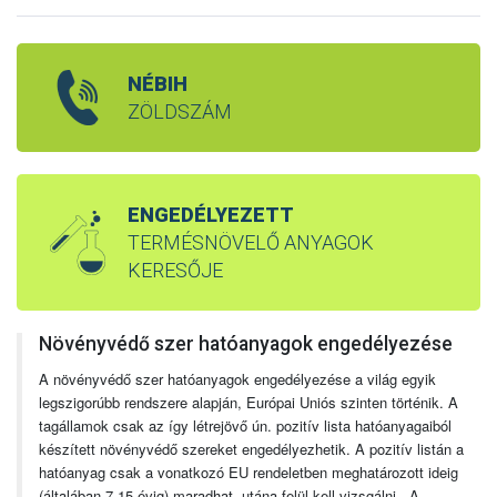
NÉBIH
ZÖLDSZÁM
ENGEDÉLYEZETT
TERMÉSNÖVELŐ ANYAGOK
KERESŐJE
Növényvédő szer hatóanyagok engedélyezése
A növényvédő szer hatóanyagok engedélyezése a világ egyik
legszigorúbb rendszere alapján, Európai Uniós szinten történik. A
tagállamok csak az így létrejövő ún. pozitív lista hatóanyagaiból
készített növényvédő szereket engedélyezhetik. A pozitív listán a
hatóanyag csak a vonatkozó EU rendeletben meghatározott ideig
(általában 7-15 évig) maradhat, utána felül kell vizsgálni. A