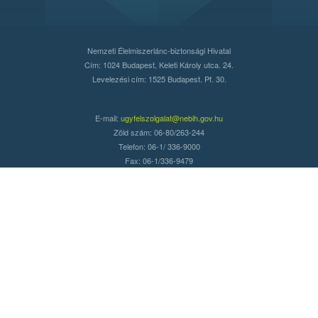
Nemzeti Élelmiszerlánc-biztonsági Hivatal
Cím: 1024 Budapest, Keleti Károly utca. 24.
Levelezési cím: 1525 Budapest. Pf. 30.
E-mail:
ugyfelszolgalat@nebih.gov.hu
Zöld szám: 06-80/263-244
Telefon: 06-1/ 336-9000
Fax: 06-1/336-9479