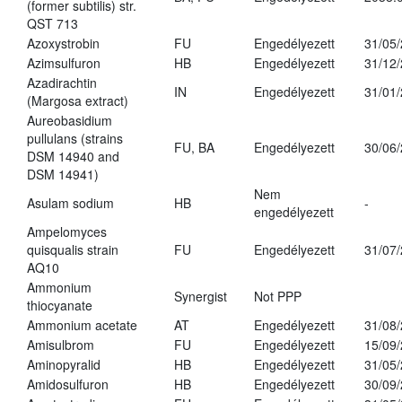
(former subtilis) str.
QST 713
Azoxystrobin
FU
Engedélyezett
31/05
Azimsulfuron
HB
Engedélyezett
31/12
Azadirachtin
IN
Engedélyezett
31/01
(Margosa extract)
Aureobasidium
pullulans (strains
FU, BA
Engedélyezett
30/06
DSM 14940 and
DSM 14941)
Nem
Asulam sodium
HB
-
engedélyezett
Ampelomyces
quisqualis strain
FU
Engedélyezett
31/07
AQ10
Ammonium
Synergist
Not PPP
thiocyanate
Ammonium acetate
AT
Engedélyezett
31/08
Amisulbrom
FU
Engedélyezett
15/09
Aminopyralid
HB
Engedélyezett
31/05
Amidosulfuron
HB
Engedélyezett
30/09