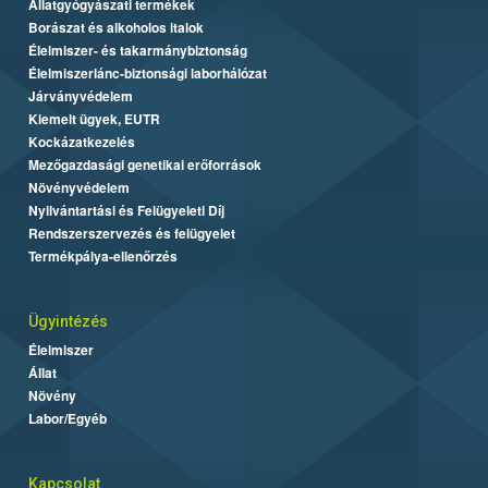
Állatgyógyászati termékek
Borászat és alkoholos italok
Élelmiszer- és takarmánybiztonság
Élelmiszerlánc-biztonsági laborhálózat
Járványvédelem
Kiemelt ügyek, EUTR
Kockázatkezelés
Mezőgazdasági genetikai erőforrások
Növényvédelem
Nyilvántartási és Felügyeleti Díj
Rendszerszervezés és felügyelet
Termékpálya-ellenőrzés
Ügyintézés
Élelmiszer
Állat
Növény
Labor/Egyéb
Kapcsolat