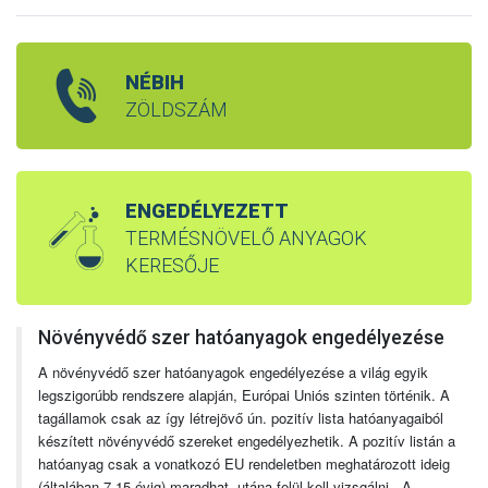
NÉBIH
ZÖLDSZÁM
ENGEDÉLYEZETT
TERMÉSNÖVELŐ ANYAGOK
KERESŐJE
Növényvédő szer hatóanyagok engedélyezése
A növényvédő szer hatóanyagok engedélyezése a világ egyik
legszigorúbb rendszere alapján, Európai Uniós szinten történik. A
tagállamok csak az így létrejövő ún. pozitív lista hatóanyagaiból
készített növényvédő szereket engedélyezhetik. A pozitív listán a
hatóanyag csak a vonatkozó EU rendeletben meghatározott ideig
(általában 7-15 évig) maradhat, utána felül kell vizsgálni. A