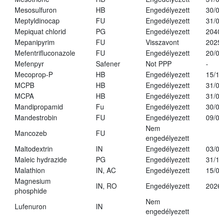
Mesosulfuron
HB
Engedélyezett
30/
Meptyldinocap
FU
Engedélyezett
31/
Mepiquat chlorid
PG
Engedélyezett
204
Mepanipyrim
FU
Visszavont
202
Mefentrifluconazole
FU
Engedélyezett
20/
Mefenpyr
Safener
Not PPP
-
Mecoprop-P
HB
Engedélyezett
15/
MCPB
HB
Engedélyezett
31/
MCPA
HB
Engedélyezett
31/
Mandipropamid
Fu
Engedélyezett
30/
Mandestrobin
FU
Engedélyezett
09/
Nem
Mancozeb
FU
engedélyezett
Maltodextrin
IN
Engedélyezett
03/
Maleic hydrazide
PG
Engedélyezett
31/
Malathion
IN, AC
Engedélyezett
15/
Magnesium
IN, RO
Engedélyezett
202
phosphide
Nem
Lufenuron
IN
engedélyezett