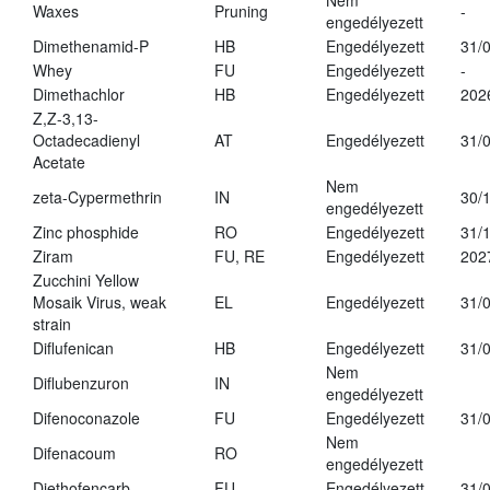
Nem
Waxes
Pruning
-
engedélyezett
Dimethenamid-P
HB
Engedélyezett
31/
Whey
FU
Engedélyezett
-
Dimethachlor
HB
Engedélyezett
202
Z,Z-3,13-
Octadecadienyl
AT
Engedélyezett
31/
Acetate
Nem
zeta-Cypermethrin
IN
30/
engedélyezett
Zinc phosphide
RO
Engedélyezett
31/
Ziram
FU, RE
Engedélyezett
202
Zucchini Yellow
Mosaik Virus, weak
EL
Engedélyezett
31/
strain
Diflufenican
HB
Engedélyezett
31/
Nem
Diflubenzuron
IN
engedélyezett
Difenoconazole
FU
Engedélyezett
31/
Nem
Difenacoum
RO
engedélyezett
Diethofencarb
FU
Engedélyezett
31/