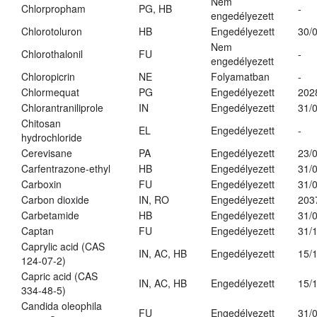
Nem
Chlorpropham
PG, HB
-
engedélyezett
Chlorotoluron
HB
Engedélyezett
30/
Nem
Chlorothalonil
FU
-
engedélyezett
Chloropicrin
NE
Folyamatban
-
Chlormequat
PG
Engedélyezett
202
Chlorantraniliprole
IN
Engedélyezett
31/
Chitosan
EL
Engedélyezett
-
hydrochloride
Cerevisane
PA
Engedélyezett
23/
Carfentrazone-ethyl
HB
Engedélyezett
31/
Carboxin
FU
Engedélyezett
31/
Carbon dioxide
IN, RO
Engedélyezett
203
Carbetamide
HB
Engedélyezett
31/
Captan
FU
Engedélyezett
31/
Caprylic acid (CAS
IN, AC, HB
Engedélyezett
15/
124-07-2)
Capric acid (CAS
IN, AC, HB
Engedélyezett
15/
334-48-5)
Candida oleophila
FU
Engedélyezett
31/