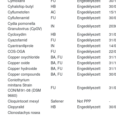
Cymoxanil
FU
Engedélyezett
30/
Cyhalofop-butyl
HB
Engedélyezett
30/
Cyflumetofen
AC
Engedélyezett
15/
Cyflufenamid
FU
Engedélyezett
30/
Cydia pomonella
IN
Engedélyezett
203
Granulovirus (CpGV)
Cycloxydim
HB
Engedélyezett
31/
Cyazofamid
FU
Engedélyezett
31/
Cyantraniliprole
IN
Engedélyezett
14/
COS-OGA
FU
Engedélyezett
22/
Copper oxychloride
BA, FU
Engedélyezett
31/
Copper oxide
BA, FU
Engedélyezett
31/
Copper hydroxide
BA, FU
Engedélyezett
31/
Copper compounds
BA, FU
Engedélyezett
30/
Coniothyrium
minitans Strain
FU
Engedélyezett
31/
CON/M/91-08 (DSM
9660)
Cloquintocet mexyl
Safener
Not PPP
-
Clopyralid
HB
Engedélyezett
30/
Clonostachys rosea