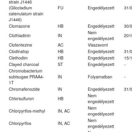
strain J1446
(Gliocladium
FU
Engedélyezett
31/
catenulatum strain
J1446)
Clomazone
HB
Engedélyezett
30/
Nem
Clothiadinin
IN
201
engedélyezett
Clofentezine
AC
Visszavont
Clodinafop
HB
Engedélyezett
31/
Clethodim
HB
Engedélyezett
15/
Clayed charcoal
ST
Engedélyezett
-
Chromobacterium
subtsugae PRAA4-
IN
Folyamatban
-
1T
Chromafenozide
IN
Engedélyezett
31/
Nem
Chlorsulfuron
HB
engedélyezett
Nem
Chlorpyrifos-methyl
IN, AC
engedélyezett
Nem
Chlorpyrifos
IN, AC
engedélyezett