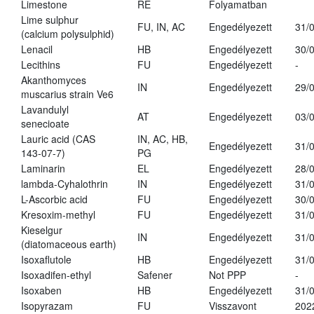
Limestone
RE
Folyamatban
Lime sulphur
FU, IN, AC
Engedélyezett
31/
(calcium polysulphid)
Lenacil
HB
Engedélyezett
30/
Lecithins
FU
Engedélyezett
-
Akanthomyces
IN
Engedélyezett
29/
muscarius strain Ve6
Lavandulyl
AT
Engedélyezett
03/
senecioate
Lauric acid (CAS
IN, AC, HB,
Engedélyezett
31/
143-07-7)
PG
Laminarin
EL
Engedélyezett
28/
lambda-Cyhalothrin
IN
Engedélyezett
31/
L-Ascorbic acid
FU
Engedélyezett
30/
Kresoxim-methyl
FU
Engedélyezett
31/
Kieselgur
IN
Engedélyezett
31/
(diatomaceous earth)
Isoxaflutole
HB
Engedélyezett
31/
Isoxadifen-ethyl
Safener
Not PPP
-
Isoxaben
HB
Engedélyezett
31/
Isopyrazam
FU
Visszavont
202