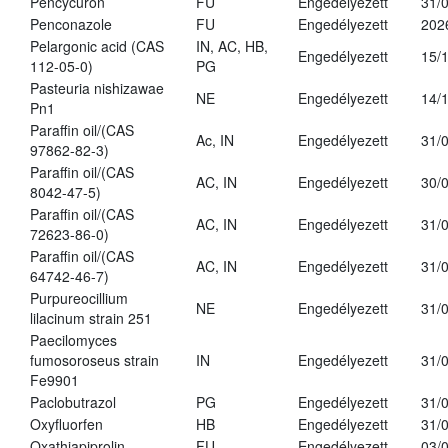
Pencycuron
FU
Engedélyezett
31/
Penconazole
FU
Engedélyezett
202
Pelargonic acid (CAS
IN, AC, HB,
Engedélyezett
15/
112-05-0)
PG
Pasteuria nishizawae
NE
Engedélyezett
14/
Pn1
Paraffin oil/(CAS
Ac, IN
Engedélyezett
31/
97862-82-3)
Paraffin oil/(CAS
AC, IN
Engedélyezett
30/
8042-47-5)
Paraffin oil/(CAS
AC, IN
Engedélyezett
31/
72623-86-0)
Paraffin oil/(CAS
AC, IN
Engedélyezett
31/
64742-46-7)
Purpureocillium
NE
Engedélyezett
31/
lilacinum strain 251
Paecilomyces
fumosoroseus strain
IN
Engedélyezett
31/
Fe9901
Paclobutrazol
PG
Engedélyezett
31/
Oxyfluorfen
HB
Engedélyezett
31/
Oxathiapiprolin
FU
Engedélyezett
03/