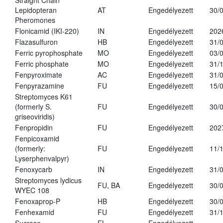
Straight Chain
Lepidopteran
AT
Engedélyezett
30/
Pheromones
Flonicamid (IKI-220)
IN
Engedélyezett
202
Flazasulfuron
HB
Engedélyezett
31/
Ferric pyrophosphate
MO
Engedélyezett
03/
Ferric phosphate
MO
Engedélyezett
31/
Fenpyroximate
AC
Engedélyezett
31/
Fenpyrazamine
FU
Engedélyezett
15/
Streptomyces K61
(formerly S.
FU
Engedélyezett
30/
griseoviridis)
Fenpropidin
FU
Engedélyezett
202
Fenpicoxamid
(formerly:
FU
Engedélyezett
11/
Lyserphenvalpyr)
Fenoxycarb
IN
Engedélyezett
31/
Streptomyces lydicus
FU, BA
Engedélyezett
30/
WYEC 108
Fenoxaprop-P
HB
Engedélyezett
30/
Fenhexamid
FU
Engedélyezett
31/