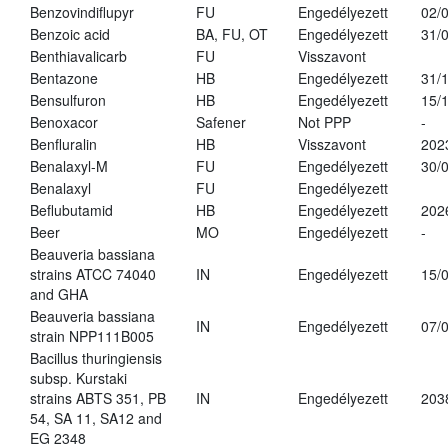
Benzovindiflupyr
FU
Engedélyezett
02/
Benzoic acid
BA, FU, OT
Engedélyezett
31/
Benthiavalicarb
FU
Visszavont
Bentazone
HB
Engedélyezett
31/
Bensulfuron
HB
Engedélyezett
15/
Benoxacor
Safener
Not PPP
-
Benfluralin
HB
Visszavont
202
Benalaxyl-M
FU
Engedélyezett
30/
Benalaxyl
FU
Engedélyezett
Beflubutamid
HB
Engedélyezett
202
Beer
MO
Engedélyezett
-
Beauveria bassiana
strains ATCC 74040
IN
Engedélyezett
15/
and GHA
Beauveria bassiana
IN
Engedélyezett
07/
strain NPP111B005
Bacillus thuringiensis
subsp. Kurstaki
strains ABTS 351, PB
IN
Engedélyezett
203
54, SA 11, SA12 and
EG 2348