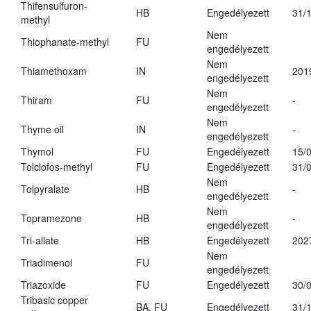
Thifensulfuron-
HB
Engedélyezett
31/
methyl
Nem
Thiophanate-methyl
FU
engedélyezett
Nem
Thiamethoxam
IN
201
engedélyezett
Nem
Thiram
FU
-
engedélyezett
Nem
Thyme oil
IN
-
engedélyezett
Thymol
FU
Engedélyezett
15/
Tolclofos-methyl
FU
Engedélyezett
31/
Nem
Tolpyralate
HB
-
engedélyezett
Nem
Topramezone
HB
-
engedélyezett
Tri-allate
HB
Engedélyezett
202
Nem
Triadimenol
FU
engedélyezett
Triazoxide
FU
Engedélyezett
30/
Tribasic copper
BA, FU
Engedélyezett
31/