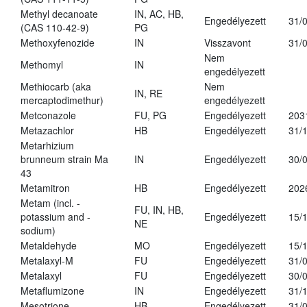
Methyl decanoate
IN, AC, HB,
Engedélyezett
31/
(CAS 110-42-9)
PG
Methoxyfenozide
IN
Visszavont
31/
Nem
Methomyl
IN
engedélyezett
Methiocarb (aka
Nem
IN, RE
mercaptodimethur)
engedélyezett
Metconazole
FU, PG
Engedélyezett
203
Metazachlor
HB
Engedélyezett
31/
Metarhizium
brunneum strain Ma
IN
Engedélyezett
30/
43
Metamitron
HB
Engedélyezett
202
Metam (incl. -
FU, IN, HB,
potassium and -
Engedélyezett
15/
NE
sodium)
Metaldehyde
MO
Engedélyezett
15/
Metalaxyl-M
FU
Engedélyezett
31/
Metalaxyl
FU
Engedélyezett
30/
Metaflumizone
IN
Engedélyezett
31/
Mesotrione
HB
Engedélyezett
31/