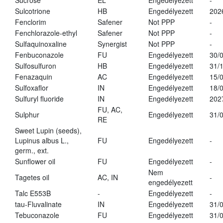
Sucrose
EL
Engedélyezett
-
Sulcotrione
HB
Engedélyezett
202
Fenclorim
Safener
Not PPP
-
Fenchlorazole-ethyl
Safener
Not PPP
-
Sulfaquinoxaline
Synergist
Not PPP
-
Fenbuconazole
FU
Engedélyezett
30/
Sulfosulfuron
HB
Engedélyezett
31/
Fenazaquin
AC
Engedélyezett
15/
Sulfoxaflor
IN
Engedélyezett
18/
Sulfuryl fluoride
IN
Engedélyezett
202
FU, AC,
Sulphur
Engedélyezett
31/
RE
Sweet Lupin (seeds),
Lupinus albus L.,
FU
Engedélyezett
-
germ., ext.
Sunflower oil
FU
Engedélyezett
-
Nem
Tagetes oil
AC, IN
-
engedélyezett
Talc E553B
-
Engedélyezett
-
tau-Fluvalinate
IN
Engedélyezett
31/
Tebuconazole
FU
Engedélyezett
31/