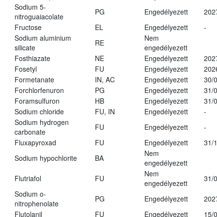
Sodium 5-
PG
Engedélyezett
202
nitroguaiacolate
Fructose
EL
Engedélyezett
-
Sodium aluminium
Nem
RE
silicate
engedélyezett
Fosthiazate
NE
Engedélyezett
202
Fosetyl
FU
Engedélyezett
202
Formetanate
IN, AC
Engedélyezett
30/
Forchlorfenuron
PG
Engedélyezett
31/
Foramsulfuron
HB
Engedélyezett
31/
Sodium chloride
FU, IN
Engedélyezett
-
Sodium hydrogen
FU
Engedélyezett
-
carbonate
Fluxapyroxad
FU
Engedélyezett
31/
Nem
Sodium hypochlorite
BA
engedélyezett
Nem
Flutriafol
FU
31/
engedélyezett
Sodium o-
PG
Engedélyezett
202
nitrophenolate
Flutolanil
FU
Engedélyezett
15/