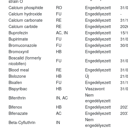
strain O
Calcium phosphide
RO
Engedélyezett
31/
Calcium hydroxide
FU
Engedélyezett
-
Calcium carbonate
RE
Engedélyezett
31/
Calcium carbide
RE
Engedélyezett
202
Buprofezin
AC, IN
Engedélyezett
15/
Bupirimate
FU
Engedélyezett
31/
Bromuconazole
FU
Engedélyezett
30/
Bromoxynil
HB
Engedélyezett
Boscalid (formerly
FU
Engedélyezett
31/
nicobifen)
Blood meal
RE
Engedélyezett
31/
Bixlozone
HB
Új
21/
Bixafen
FU
Engedélyezett
31/
Bispyribac
HB
Visszavont
31/
Nem
Bifenthrin
IN, AC
engedélyezett
Bifenox
HB
Engedélyezett
202
Bifenazate
AC
Engedélyezett
203
Nem
Beta-Cyfluthrin
IN
engedélyezett