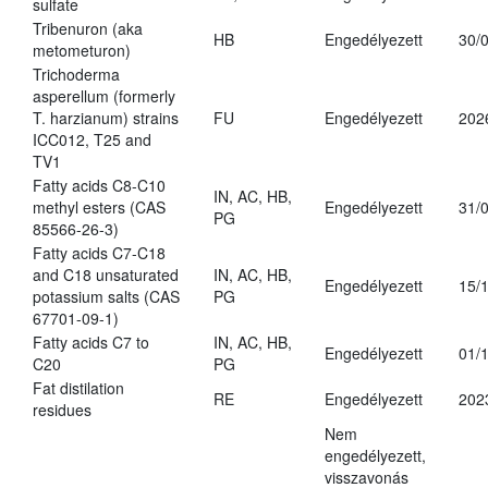
sulfate
Tribenuron (aka
HB
Engedélyezett
30/
metometuron)
Trichoderma
asperellum (formerly
T. harzianum) strains
FU
Engedélyezett
202
ICC012, T25 and
TV1
Fatty acids C8-C10
IN, AC, HB,
methyl esters (CAS
Engedélyezett
31/
PG
85566-26-3)
Fatty acids C7-C18
and C18 unsaturated
IN, AC, HB,
Engedélyezett
15/
potassium salts (CAS
PG
67701-09-1)
Fatty acids C7 to
IN, AC, HB,
Engedélyezett
01/
C20
PG
Fat distilation
RE
Engedélyezett
202
residues
Nem
engedélyezett,
visszavonás