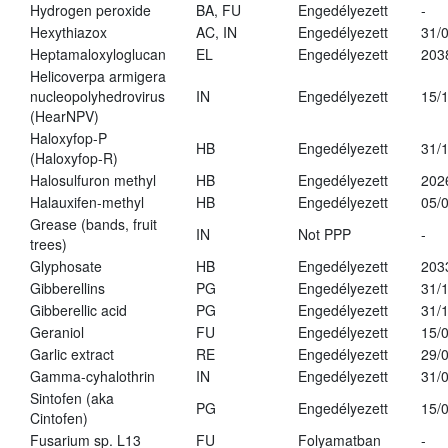
Hydrogen peroxide
BA, FU
Engedélyezett
-
Hexythiazox
AC, IN
Engedélyezett
31/
Heptamaloxyloglucan
EL
Engedélyezett
203
Helicoverpa armigera
nucleopolyhedrovirus
IN
Engedélyezett
15/
(HearNPV)
Haloxyfop-P
HB
Engedélyezett
31/
(Haloxyfop-R)
Halosulfuron methyl
HB
Engedélyezett
202
Halauxifen-methyl
HB
Engedélyezett
05/
Grease (bands, fruit
IN
Not PPP
-
trees)
Glyphosate
HB
Engedélyezett
203
Gibberellins
PG
Engedélyezett
31/
Gibberellic acid
PG
Engedélyezett
31/
Geraniol
FU
Engedélyezett
15/
Garlic extract
RE
Engedélyezett
29/
Gamma-cyhalothrin
IN
Engedélyezett
31/
Sintofen (aka
PG
Engedélyezett
15/
Cintofen)
Fusarium sp. L13
FU
Folyamatban
-