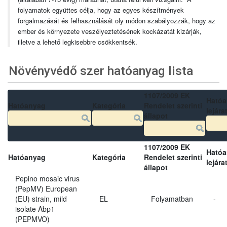
folyamatok együttes célja, hogy az egyes készítmények
forgalmazását és felhasználását oly módon szabályozzák, hogy az
ember és környezete veszélyeztetésének kockázatát kizárják,
illetve a lehető legkisebbre csökkentsék.
Növényvédő szer hatóanyag lista
1107/2009 EK
Ható
Hatóanyag
Kategória
Rendelet szerinti
lejára
állapot
1107/2009 EK
Ható
Hatóanyag
Kategória
Rendelet szerinti
lejára
állapot
Pepino mosaic virus
(PepMV) European
(EU) strain, mild
EL
Folyamatban
-
isolate Abp1
(PEPMVO)