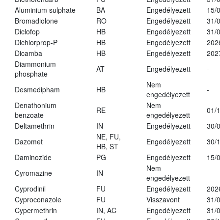
Aluminium sulphate
BA
Engedélyezett
15/
Bromadiolone
RO
Engedélyezett
31/
Diclofop
HB
Engedélyezett
31/
Dichlorprop-P
HB
Engedélyezett
202
Dicamba
HB
Engedélyezett
202
Diammonium
AT
Engedélyezett
-
phosphate
Nem
Desmedipham
HB
-
engedélyezett
Denathonium
Nem
RE
01/
benzoate
engedélyezett
Deltamethrin
IN
Engedélyezett
30/
NE, FU,
Dazomet
Engedélyezett
30/
HB, ST
Daminozide
PG
Engedélyezett
15/
Nem
Cyromazine
IN
engedélyezett
Cyprodinil
FU
Engedélyezett
202
Cyproconazole
FU
Visszavont
31/
Cypermethrin
IN, AC
Engedélyezett
31/