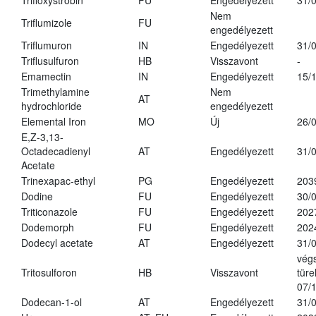
Trifloxystrobin
FU
Engedélyezett
31/
Nem
Triflumizole
FU
engedélyezett
Triflumuron
IN
Engedélyezett
31/
Triflusulfuron
HB
Visszavont
-
Emamectin
IN
Engedélyezett
15/
Trimethylamine
Nem
AT
hydrochloride
engedélyezett
Elemental Iron
MO
Új
26/
E,Z-3,13-
Octadecadienyl
AT
Engedélyezett
31/
Acetate
Trinexapac-ethyl
PG
Engedélyezett
203
Dodine
FU
Engedélyezett
30/
Triticonazole
FU
Engedélyezett
202
Dodemorph
FU
Engedélyezett
202
Dodecyl acetate
AT
Engedélyezett
31/
vég
Tritosulforon
HB
Visszavont
türe
07/
Dodecan-1-ol
AT
Engedélyezett
31/