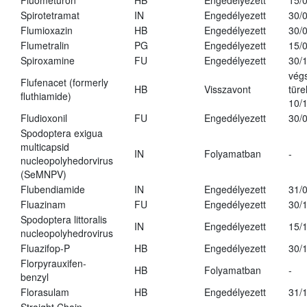
Fluometuron
HB
Engedélyezett
15/
Spirotetramat
IN
Engedélyezett
30/
Flumioxazin
HB
Engedélyezett
30/
Flumetralin
PG
Engedélyezett
15/
Spiroxamine
FU
Engedélyezett
30/
vég
Flufenacet (formerly
HB
Visszavont
türe
fluthiamide)
10/
Fludioxonil
FU
Engedélyezett
30/
Spodoptera exigua
multicapsid
IN
Folyamatban
-
nucleopolyhedorvirus
(SeMNPV)
Flubendiamide
IN
Engedélyezett
31/
Fluazinam
FU
Engedélyezett
30/
Spodoptera littoralis
IN
Engedélyezett
15/
nucleopolyhedrovirus
Fluazifop-P
HB
Engedélyezett
30/
Florpyrauxifen-
HB
Folyamatban
-
benzyl
Florasulam
HB
Engedélyezett
31/