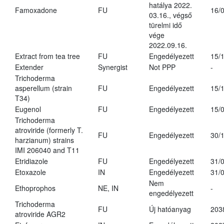
hatálya 2022.
Famoxadone
FU
16/
03.16., végső
türelmi idő
vége
2022.09.16.
Extract from tea tree
FU
Engedélyezett
15/
Extender
Synergist
Not PPP
-
Trichoderma
asperellum (strain
FU
Engedélyezett
15/
T34)
Eugenol
FU
Engedélyezett
15/
Trichoderma
atroviride (formerly T.
FU
Engedélyezett
30/
harzianum) strains
IMI 206040 and T11
Etridiazole
FU
Engedélyezett
31/
Etoxazole
IN
Engedélyezett
31/
Nem
Ethoprophos
NE, IN
-
engedélyezett
Trichoderma
FU
Új hatóanyag
203
atroviride AGR2