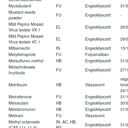
Myclobutanil
FU
Engedélyezett
31/
Mustard seeds
FU
Engedélyezett
-
powder
Mild Pepino Mosaic
EL
Engedélyezett
29/
Virus isolate VX 1
Mild Pepino Mosaic
EL
Engedélyezett
29/
Virus isolate VC 1
Milbemectin
IN
Engedélyezett
15/
Metyltetraprole
FU
Folyamatban
-
Metsulfuron-methyl
HB
Engedélyezett
31/
Metschnikowia
FU
Engedélyezett
27/
fructicola
vég
Metribuzin
HB
Visszavont
türe
24/
Metrafenone
FU
Engedélyezett
31/
Metosulam
HB
Engedélyezett
30/
Metobromuron
HB
Engedélyezett
31/
Metiram
FU
Visszavont
Methyl octanoate
IN, AC, HB,
Engedélyezett
31/
(CAS 111-11-5)
PG