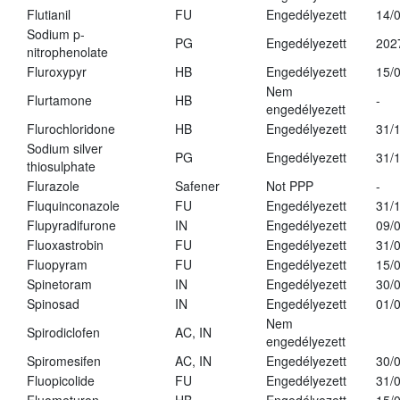
Flutianil
FU
Engedélyezett
14/
Sodium p-
PG
Engedélyezett
202
nitrophenolate
Fluroxypyr
HB
Engedélyezett
15/
Nem
Flurtamone
HB
-
engedélyezett
Flurochloridone
HB
Engedélyezett
31/
Sodium silver
PG
Engedélyezett
31/
thiosulphate
Flurazole
Safener
Not PPP
-
Fluquinconazole
FU
Engedélyezett
31/
Flupyradifurone
IN
Engedélyezett
09/
Fluoxastrobin
FU
Engedélyezett
31/
Fluopyram
FU
Engedélyezett
15/
Spinetoram
IN
Engedélyezett
30/
Spinosad
IN
Engedélyezett
01/
Nem
Spirodiclofen
AC, IN
engedélyezett
Spiromesifen
AC, IN
Engedélyezett
30/
Fluopicolide
FU
Engedélyezett
31/