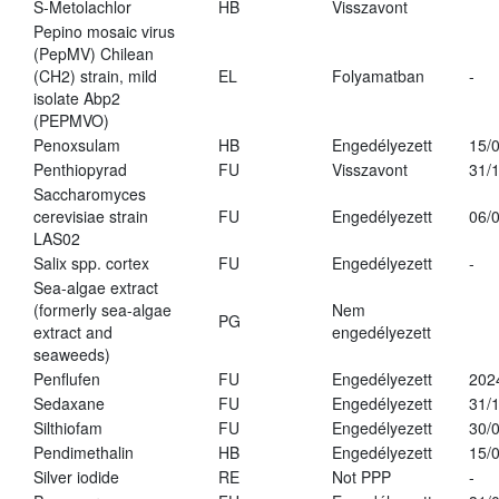
S-Metolachlor
HB
Visszavont
Pepino mosaic virus
(PepMV) Chilean
(CH2) strain, mild
EL
Folyamatban
-
isolate Abp2
(PEPMVO)
Penoxsulam
HB
Engedélyezett
15/
Penthiopyrad
FU
Visszavont
31/
Saccharomyces
cerevisiae strain
FU
Engedélyezett
06/
LAS02
Salix spp. cortex
FU
Engedélyezett
-
Sea-algae extract
(formerly sea-algae
Nem
PG
extract and
engedélyezett
seaweeds)
Penflufen
FU
Engedélyezett
202
Sedaxane
FU
Engedélyezett
31/
Silthiofam
FU
Engedélyezett
30/
Pendimethalin
HB
Engedélyezett
15/
Silver iodide
RE
Not PPP
-