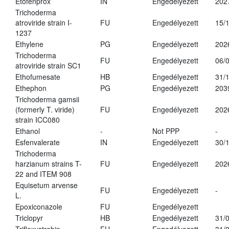
Etofenprox
IN
Engedélyezett
202
Trichoderma
atroviride strain I-
FU
Engedélyezett
15/
1237
Ethylene
PG
Engedélyezett
202
Trichoderma
FU
Engedélyezett
06/
atroviride strain SC1
Ethofumesate
HB
Engedélyezett
31/
Ethephon
PG
Engedélyezett
203
Trichoderma gamsii
(formerly T. viride)
FU
Engedélyezett
202
strain ICC080
Ethanol
-
Not PPP
-
Esfenvalerate
IN
Engedélyezett
30/
Trichoderma
harzianum strains T-
FU
Engedélyezett
202
22 and ITEM 908
Equisetum arvense
FU
Engedélyezett
-
L.
Epoxiconazole
FU
Engedélyezett
Triclopyr
HB
Engedélyezett
31/