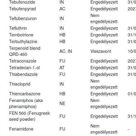
Tebufenozide
IN
Engedélyezett
31/
Tebufenpyrad
AC
Engedélyezett
202
Nem
Teflubenzuron
IN
engedélyezett
Tefluthrin
IN
Engedélyezett
31/
Tembotrione
HB
Engedélyezett
31/
Terbuthylazine
HB
Engedélyezett
31/
Terpenoid blend
AC, IN
Visszavont
10/
QRD-460
Tetraconazole
FU
Engedélyezett
202
Tetradecan-1-ol
AT
Engedélyezett
31/
Thiabendazole
FU
Engedélyezett
31/
Nem
Thiacloprid
IN
engedélyezett
Thiencarbazone
HB
Engedélyezett
01/
Fenamiphos (aka
Nem
NE
phenamiphos)
engedélyezett
FEN 560 (Fenugreek
FU
Engedélyezett
31/
seed powder)
Nem
Fenamidone
FU
-
engedélyezett