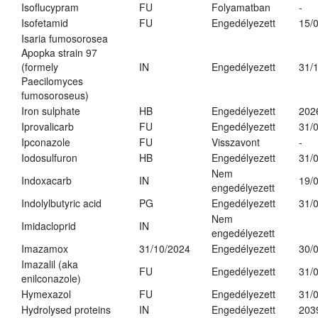
Isoflucypram
FU
Folyamatban
-
Isofetamid
FU
Engedélyezett
15/
Isaria fumosorosea
Apopka strain 97
(formely
IN
Engedélyezett
31/
Paecilomyces
fumosoroseus)
Iron sulphate
HB
Engedélyezett
202
Iprovalicarb
FU
Engedélyezett
31/
Ipconazole
FU
Visszavont
-
Iodosulfuron
HB
Engedélyezett
31/
Nem
Indoxacarb
IN
19/
engedélyezett
Indolylbutyric acid
PG
Engedélyezett
31/
Nem
Imidacloprid
IN
engedélyezett
Imazamox
31/10/2024
Engedélyezett
30/
Imazalil (aka
FU
Engedélyezett
31/
enilconazole)
Hymexazol
FU
Engedélyezett
31/
Hydrolysed proteins
IN
Engedélyezett
203