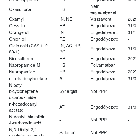
Nem
Oxasulfuron
HB
-
engedélyezett
Oxamyl
IN, NE
Visszavont
202
Oryzalin
HB
Engedélyezett
31/
Orange oil
IN
Engedélyezett
31/
Onion oil
RE
Engedélyezett
-
Oleic acid (CAS 112-
IN, AC, HB,
Engedélyezett
31/
80-1)
PG
Nicosulfuron
HB
Engedélyezett
202
Napropamide-M
HB
Folyamatban
-
Napropamide
HB
Engedélyezett
202
n-Tetradecylacetate
AT
Engedélyezett
31/
N-octyl
bicycloheptene
Synergist
Not PPP
-
dicarboximide
n-hexadecanyl
AT
Engedélyezett
31/
acetate
N-Acetyl thiazolidin-
-
Not PPP
-
4-carboxylic acid
N,N-Diallyl-2,2-
Safener
Not PPP
-
dichloroacetamide