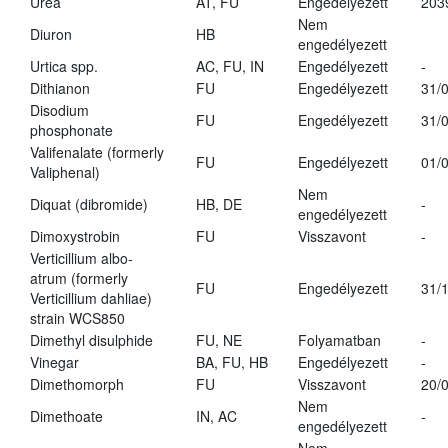
Urea
AT, FU
Engedélyezett
203
Nem
Diuron
HB
engedélyezett
Urtica spp.
AC, FU, IN
Engedélyezett
-
Dithianon
FU
Engedélyezett
31/
Disodium
FU
Engedélyezett
31/
phosphonate
Valifenalate (formerly
FU
Engedélyezett
01/
Valiphenal)
Nem
Diquat (dibromide)
HB, DE
-
engedélyezett
Dimoxystrobin
FU
Visszavont
-
Verticillium albo-
atrum (formerly
FU
Engedélyezett
31/
Verticillium dahliae)
strain WCS850
Dimethyl disulphide
FU, NE
Folyamatban
-
Vinegar
BA, FU, HB
Engedélyezett
-
Dimethomorph
FU
Visszavont
20/
Nem
Dimethoate
IN, AC
-
engedélyezett