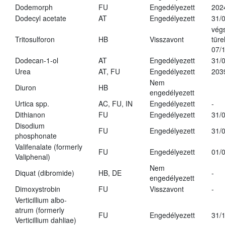
Dodemorph
FU
Engedélyezett
202
Dodecyl acetate
AT
Engedélyezett
31/
vég
Tritosulforon
HB
Visszavont
türe
07/
Dodecan-1-ol
AT
Engedélyezett
31/
Urea
AT, FU
Engedélyezett
203
Nem
Diuron
HB
engedélyezett
Urtica spp.
AC, FU, IN
Engedélyezett
-
Dithianon
FU
Engedélyezett
31/
Disodium
FU
Engedélyezett
31/
phosphonate
Valifenalate (formerly
FU
Engedélyezett
01/
Valiphenal)
Nem
Diquat (dibromide)
HB, DE
-
engedélyezett
Dimoxystrobin
FU
Visszavont
-
Verticillium albo-
atrum (formerly
FU
Engedélyezett
31/
Verticillium dahliae)