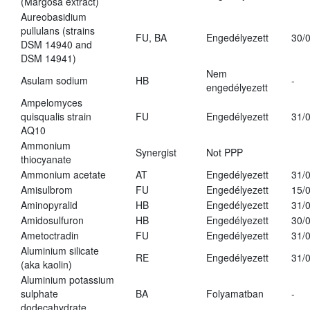
(Margosa extract)
Aureobasidium
pullulans (strains
FU, BA
Engedélyezett
30/
DSM 14940 and
DSM 14941)
Nem
Asulam sodium
HB
-
engedélyezett
Ampelomyces
quisqualis strain
FU
Engedélyezett
31/
AQ10
Ammonium
Synergist
Not PPP
thiocyanate
Ammonium acetate
AT
Engedélyezett
31/
Amisulbrom
FU
Engedélyezett
15/
Aminopyralid
HB
Engedélyezett
31/
Amidosulfuron
HB
Engedélyezett
30/
Ametoctradin
FU
Engedélyezett
31/
Aluminium silicate
RE
Engedélyezett
31/
(aka kaolin)
Aluminium potassium
sulphate
BA
Folyamatban
-
dodecahydrate