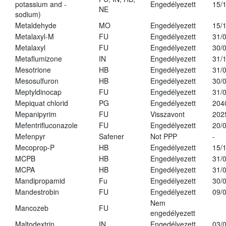
potassium and -
Engedélyezett
15/
NE
sodium)
Metaldehyde
MO
Engedélyezett
15/
Metalaxyl-M
FU
Engedélyezett
31/
Metalaxyl
FU
Engedélyezett
30/
Metaflumizone
IN
Engedélyezett
31/
Mesotrione
HB
Engedélyezett
31/
Mesosulfuron
HB
Engedélyezett
30/
Meptyldinocap
FU
Engedélyezett
31/
Mepiquat chlorid
PG
Engedélyezett
204
Mepanipyrim
FU
Visszavont
202
Mefentrifluconazole
FU
Engedélyezett
20/
Mefenpyr
Safener
Not PPP
-
Mecoprop-P
HB
Engedélyezett
15/
MCPB
HB
Engedélyezett
31/
MCPA
HB
Engedélyezett
31/
Mandipropamid
Fu
Engedélyezett
30/
Mandestrobin
FU
Engedélyezett
09/
Nem
Mancozeb
FU
engedélyezett
Maltodextrin
IN
Engedélyezett
03/