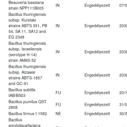
Beauveria bassiana
IN
Engedélyezett
07/
strain NPP111B005
Bacillus thuringiensis
subsp. Kurstaki
strains ABTS 351, PB
IN
Engedélyezett
203
54, SA 11, SA12 and
EG 2348
Bacillus thuringiensis
subsp. Israeliensis
IN
Engedélyezett
203
(serotype H-14)
strain AM65-52
Bacillus thuringiensis
subsp. Aizawai
IN
Engedélyezett
203
strains ABTS-1857
and GC-91
Bacillus subtilis
FU
Engedélyezett
20/
IAB/BS03
Bacillus pumilus QST
FU
Engedélyezett
31/
2808
Bacillus firmus I-1582
NE
Engedélyezett
30/
Bacillus
amyloliquefaciens