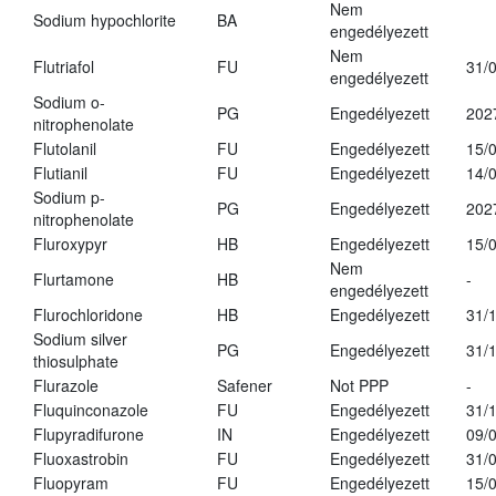
Nem
Sodium hypochlorite
BA
engedélyezett
Nem
Flutriafol
FU
31/
engedélyezett
Sodium o-
PG
Engedélyezett
202
nitrophenolate
Flutolanil
FU
Engedélyezett
15/
Flutianil
FU
Engedélyezett
14/
Sodium p-
PG
Engedélyezett
202
nitrophenolate
Fluroxypyr
HB
Engedélyezett
15/
Nem
Flurtamone
HB
-
engedélyezett
Flurochloridone
HB
Engedélyezett
31/
Sodium silver
PG
Engedélyezett
31/
thiosulphate
Flurazole
Safener
Not PPP
-
Fluquinconazole
FU
Engedélyezett
31/
Flupyradifurone
IN
Engedélyezett
09/
Fluoxastrobin
FU
Engedélyezett
31/
Fluopyram
FU
Engedélyezett
15/