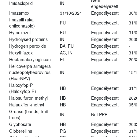
Nem
Imidacloprid
IN
engedélyezett
Imazamox
31/10/2024
Engedélyezett
30/
Imazalil (aka
FU
Engedélyezett
31/
enilconazole)
Hymexazol
FU
Engedélyezett
31/
Hydrolysed proteins
IN
Engedélyezett
203
Hydrogen peroxide
BA, FU
Engedélyezett
-
Hexythiazox
AC, IN
Engedélyezett
31/
Heptamaloxyloglucan
EL
Engedélyezett
203
Helicoverpa armigera
nucleopolyhedrovirus
IN
Engedélyezett
15/
(HearNPV)
Haloxyfop-P
HB
Engedélyezett
31/
(Haloxyfop-R)
Halosulfuron methyl
HB
Engedélyezett
202
Halauxifen-methyl
HB
Engedélyezett
05/
Grease (bands, fruit
IN
Not PPP
-
trees)
Glyphosate
HB
Engedélyezett
203
Gibberellins
PG
Engedélyezett
31/