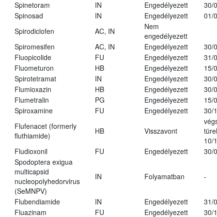
Spinetoram
IN
Engedélyezett
30/
Spinosad
IN
Engedélyezett
01/
Nem
Spirodiclofen
AC, IN
engedélyezett
Spiromesifen
AC, IN
Engedélyezett
30/
Fluopicolide
FU
Engedélyezett
31/
Fluometuron
HB
Engedélyezett
15/
Spirotetramat
IN
Engedélyezett
30/
Flumioxazin
HB
Engedélyezett
30/
Flumetralin
PG
Engedélyezett
15/
Spiroxamine
FU
Engedélyezett
30/
vég
Flufenacet (formerly
HB
Visszavont
türe
fluthiamide)
10/
Fludioxonil
FU
Engedélyezett
30/
Spodoptera exigua
multicapsid
IN
Folyamatban
-
nucleopolyhedorvirus
(SeMNPV)
Flubendiamide
IN
Engedélyezett
31/
Fluazinam
FU
Engedélyezett
30/