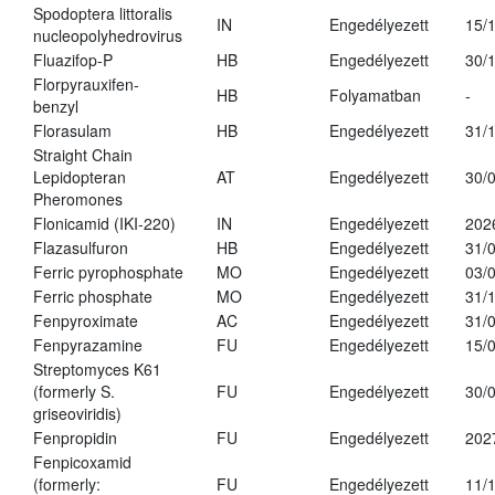
Spodoptera littoralis
IN
Engedélyezett
15/
nucleopolyhedrovirus
Fluazifop-P
HB
Engedélyezett
30/
Florpyrauxifen-
HB
Folyamatban
-
benzyl
Florasulam
HB
Engedélyezett
31/
Straight Chain
Lepidopteran
AT
Engedélyezett
30/
Pheromones
Flonicamid (IKI-220)
IN
Engedélyezett
202
Flazasulfuron
HB
Engedélyezett
31/
Ferric pyrophosphate
MO
Engedélyezett
03/
Ferric phosphate
MO
Engedélyezett
31/
Fenpyroximate
AC
Engedélyezett
31/
Fenpyrazamine
FU
Engedélyezett
15/
Streptomyces K61
(formerly S.
FU
Engedélyezett
30/
griseoviridis)
Fenpropidin
FU
Engedélyezett
202
Fenpicoxamid
(formerly:
FU
Engedélyezett
11/