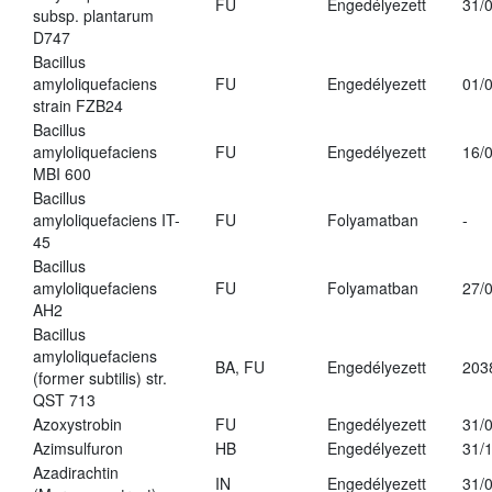
FU
Engedélyezett
31/
subsp. plantarum
D747
Bacillus
amyloliquefaciens
FU
Engedélyezett
01/
strain FZB24
Bacillus
amyloliquefaciens
FU
Engedélyezett
16/
MBI 600
Bacillus
amyloliquefaciens IT-
FU
Folyamatban
-
45
Bacillus
amyloliquefaciens
FU
Folyamatban
27/
AH2
Bacillus
amyloliquefaciens
BA, FU
Engedélyezett
203
(former subtilis) str.
QST 713
Azoxystrobin
FU
Engedélyezett
31/
Azimsulfuron
HB
Engedélyezett
31/
Azadirachtin
IN
Engedélyezett
31/