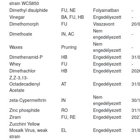
strain WCS850
Dimethyl disulphide
FU, NE
Folyamatban
-
Vinegar
BA, FU, HB
Engedélyezett
-
Dimethomorph
FU
Visszavont
20/
Nem
Dimethoate
IN, AC
-
engedélyezett
Nem
Waxes
Pruning
-
engedélyezett
Dimethenamid-P
HB
Engedélyezett
31/
Whey
FU
Engedélyezett
-
Dimethachlor
HB
Engedélyezett
202
Z,Z-3,13-
Octadecadienyl
AT
Engedélyezett
31/
Acetate
Nem
zeta-Cypermethrin
IN
30/
engedélyezett
Zinc phosphide
RO
Engedélyezett
31/
Ziram
FU, RE
Engedélyezett
202
Zucchini Yellow
Mosaik Virus, weak
EL
Engedélyezett
31/
strain