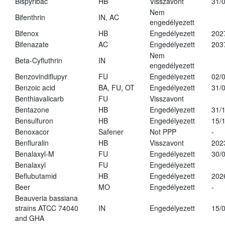
Bispyribac
HB
Visszavont
31/
Nem
Bifenthrin
IN, AC
engedélyezett
Bifenox
HB
Engedélyezett
202
Bifenazate
AC
Engedélyezett
203
Nem
Beta-Cyfluthrin
IN
engedélyezett
Benzovindiflupyr
FU
Engedélyezett
02/
Benzoic acid
BA, FU, OT
Engedélyezett
31/
Benthiavalicarb
FU
Visszavont
Bentazone
HB
Engedélyezett
31/
Bensulfuron
HB
Engedélyezett
15/
Benoxacor
Safener
Not PPP
-
Benfluralin
HB
Visszavont
202
Benalaxyl-M
FU
Engedélyezett
30/
Benalaxyl
FU
Engedélyezett
Beflubutamid
HB
Engedélyezett
202
Beer
MO
Engedélyezett
-
Beauveria bassiana
strains ATCC 74040
IN
Engedélyezett
15/
and GHA