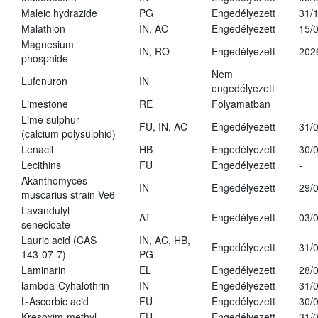
Maleic hydrazide
PG
Engedélyezett
31/
Malathion
IN, AC
Engedélyezett
15/
Magnesium
IN, RO
Engedélyezett
202
phosphide
Nem
Lufenuron
IN
engedélyezett
Limestone
RE
Folyamatban
Lime sulphur
FU, IN, AC
Engedélyezett
31/
(calcium polysulphid)
Lenacil
HB
Engedélyezett
30/
Lecithins
FU
Engedélyezett
-
Akanthomyces
IN
Engedélyezett
29/
muscarius strain Ve6
Lavandulyl
AT
Engedélyezett
03/
senecioate
Lauric acid (CAS
IN, AC, HB,
Engedélyezett
31/
143-07-7)
PG
Laminarin
EL
Engedélyezett
28/
lambda-Cyhalothrin
IN
Engedélyezett
31/
L-Ascorbic acid
FU
Engedélyezett
30/
Kresoxim-methyl
FU
Engedélyezett
31/