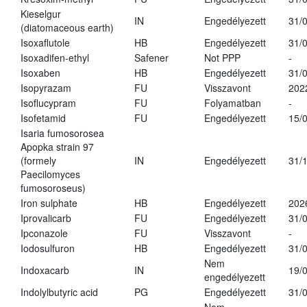
Kieselgur
IN
Engedélyezett
31/
(diatomaceous earth)
Isoxaflutole
HB
Engedélyezett
31/
Isoxadifen-ethyl
Safener
Not PPP
-
Isoxaben
HB
Engedélyezett
31/
Isopyrazam
FU
Visszavont
202
Isoflucypram
FU
Folyamatban
-
Isofetamid
FU
Engedélyezett
15/
Isaria fumosorosea
Apopka strain 97
(formely
IN
Engedélyezett
31/
Paecilomyces
fumosoroseus)
Iron sulphate
HB
Engedélyezett
202
Iprovalicarb
FU
Engedélyezett
31/
Ipconazole
FU
Visszavont
-
Iodosulfuron
HB
Engedélyezett
31/
Nem
Indoxacarb
IN
19/
engedélyezett
Indolylbutyric acid
PG
Engedélyezett
31/