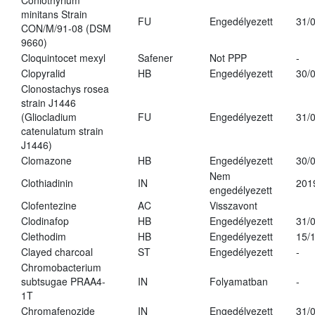
Coniothyrium
minitans Strain
FU
Engedélyezett
31/
CON/M/91-08 (DSM
9660)
Cloquintocet mexyl
Safener
Not PPP
-
Clopyralid
HB
Engedélyezett
30/
Clonostachys rosea
strain J1446
(Gliocladium
FU
Engedélyezett
31/
catenulatum strain
J1446)
Clomazone
HB
Engedélyezett
30/
Nem
Clothiadinin
IN
201
engedélyezett
Clofentezine
AC
Visszavont
Clodinafop
HB
Engedélyezett
31/
Clethodim
HB
Engedélyezett
15/
Clayed charcoal
ST
Engedélyezett
-
Chromobacterium
subtsugae PRAA4-
IN
Folyamatban
-
1T
Chromafenozide
IN
Engedélyezett
31/