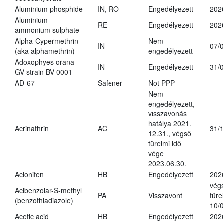
Aluminium phosphide
IN, RO
Engedélyezett
202
Aluminium
RE
Engedélyezett
202
ammonium sulphate
Alpha-Cypermethrin
Nem
IN
07/
(aka alphamethrin)
engedélyezett
Adoxophyes orana
IN
Engedélyezett
31/
GV strain BV-0001
AD-67
Safener
Not PPP
-
Nem
engedélyezett,
visszavonás
hatálya 2021.
Acrinathrin
AC
31/
12.31., végső
türelmi idő
vége
2023.06.30.
Aclonifen
HB
Engedélyezett
202
vég
Acibenzolar-S-methyl
PA
Visszavont
türe
(benzothiadiazole)
10/
Acetic acid
HB
Engedélyezett
202