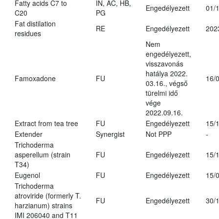
Fatty acids C7 to
IN, AC, HB,
Engedélyezett
01/
C20
PG
Fat distilation
RE
Engedélyezett
202
residues
Nem
engedélyezett,
visszavonás
hatálya 2022.
Famoxadone
FU
16/
03.16., végső
türelmi idő
vége
2022.09.16.
Extract from tea tree
FU
Engedélyezett
15/
Extender
Synergist
Not PPP
-
Trichoderma
asperellum (strain
FU
Engedélyezett
15/
T34)
Eugenol
FU
Engedélyezett
15/
Trichoderma
atroviride (formerly T.
FU
Engedélyezett
30/
harzianum) strains
IMI 206040 and T11