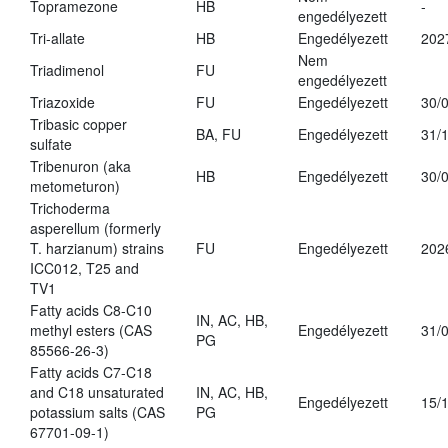
Topramezone
HB
-
engedélyezett
Tri-allate
HB
Engedélyezett
202
Nem
Triadimenol
FU
engedélyezett
Triazoxide
FU
Engedélyezett
30/
Tribasic copper
BA, FU
Engedélyezett
31/
sulfate
Tribenuron (aka
HB
Engedélyezett
30/
metometuron)
Trichoderma
asperellum (formerly
T. harzianum) strains
FU
Engedélyezett
202
ICC012, T25 and
TV1
Fatty acids C8-C10
IN, AC, HB,
methyl esters (CAS
Engedélyezett
31/
PG
85566-26-3)
Fatty acids C7-C18
and C18 unsaturated
IN, AC, HB,
Engedélyezett
15/
potassium salts (CAS
PG
67701-09-1)