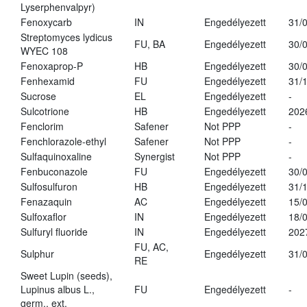
Lyserphenvalpyr)
Fenoxycarb
IN
Engedélyezett
31/
Streptomyces lydicus
FU, BA
Engedélyezett
30/
WYEC 108
Fenoxaprop-P
HB
Engedélyezett
30/
Fenhexamid
FU
Engedélyezett
31/
Sucrose
EL
Engedélyezett
-
Sulcotrione
HB
Engedélyezett
202
Fenclorim
Safener
Not PPP
-
Fenchlorazole-ethyl
Safener
Not PPP
-
Sulfaquinoxaline
Synergist
Not PPP
-
Fenbuconazole
FU
Engedélyezett
30/
Sulfosulfuron
HB
Engedélyezett
31/
Fenazaquin
AC
Engedélyezett
15/
Sulfoxaflor
IN
Engedélyezett
18/
Sulfuryl fluoride
IN
Engedélyezett
202
FU, AC,
Sulphur
Engedélyezett
31/
RE
Sweet Lupin (seeds),
Lupinus albus L.,
FU
Engedélyezett
-
germ., ext.