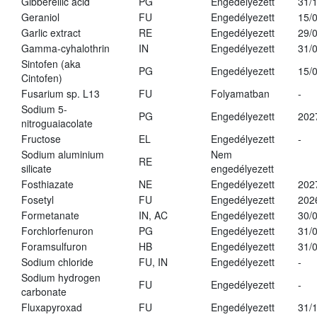
Gibberellic acid
PG
Engedélyezett
31/
Geraniol
FU
Engedélyezett
15/
Garlic extract
RE
Engedélyezett
29/
Gamma-cyhalothrin
IN
Engedélyezett
31/
Sintofen (aka
PG
Engedélyezett
15/
Cintofen)
Fusarium sp. L13
FU
Folyamatban
-
Sodium 5-
PG
Engedélyezett
202
nitroguaiacolate
Fructose
EL
Engedélyezett
-
Sodium aluminium
Nem
RE
silicate
engedélyezett
Fosthiazate
NE
Engedélyezett
202
Fosetyl
FU
Engedélyezett
202
Formetanate
IN, AC
Engedélyezett
30/
Forchlorfenuron
PG
Engedélyezett
31/
Foramsulfuron
HB
Engedélyezett
31/
Sodium chloride
FU, IN
Engedélyezett
-
Sodium hydrogen
FU
Engedélyezett
-
carbonate
Fluxapyroxad
FU
Engedélyezett
31/