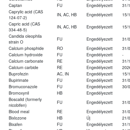
Captan
FU
Engedélyezett
31/
Caprylic acid (CAS
IN, AC, HB
Engedélyezett
15/
124-07-2)
Capric acid (CAS
IN, AC, HB
Engedélyezett
15/
334-48-5)
Candida oleophila
FU
Engedélyezett
31/
strain O
Calcium phosphide
RO
Engedélyezett
31/
Calcium hydroxide
FU
Engedélyezett
-
Calcium carbonate
RE
Engedélyezett
31/
Calcium carbide
RE
Engedélyezett
202
Buprofezin
AC, IN
Engedélyezett
15/
Bupirimate
FU
Engedélyezett
31/
Bromuconazole
FU
Engedélyezett
30/
Bromoxynil
HB
Engedélyezett
Boscalid (formerly
FU
Engedélyezett
31/
nicobifen)
Blood meal
RE
Engedélyezett
31/
Bixlozone
HB
Új
21/
Bixafen
FU
Engedélyezett
31/