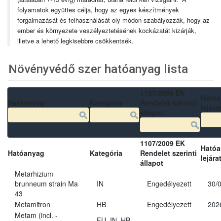
folyamatok együttes célja, hogy az egyes készítmények
forgalmazását és felhasználását oly módon szabályozzák, hogy az
ember és környezete veszélyeztetésének kockázatát kizárják,
illetve a lehető legkisebbre csökkentsék.
Növényvédő szer hatóanyag lista
1107/2009 EK
Ható
Hatóanyag
Kategória
Rendelet szerinti
lejára
állapot
1107/2009 EK
Ható
Hatóanyag
Kategória
Rendelet szerinti
lejára
állapot
Metarhizium
brunneum strain Ma
IN
Engedélyezett
30/
43
Metamitron
HB
Engedélyezett
202
Metam (incl. -
FU, IN, HB,