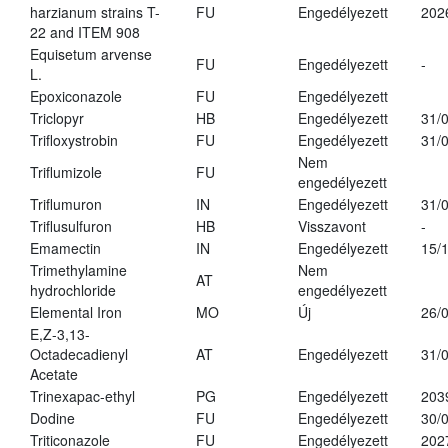
harzianum strains T-
FU
Engedélyezett
202
22 and ITEM 908
Equisetum arvense
FU
Engedélyezett
-
L.
Epoxiconazole
FU
Engedélyezett
Triclopyr
HB
Engedélyezett
31/
Trifloxystrobin
FU
Engedélyezett
31/
Nem
Triflumizole
FU
engedélyezett
Triflumuron
IN
Engedélyezett
31/
Triflusulfuron
HB
Visszavont
-
Emamectin
IN
Engedélyezett
15/
Trimethylamine
Nem
AT
hydrochloride
engedélyezett
Elemental Iron
MO
Új
26/
E,Z-3,13-
Octadecadienyl
AT
Engedélyezett
31/
Acetate
Trinexapac-ethyl
PG
Engedélyezett
203
Dodine
FU
Engedélyezett
30/
Triticonazole
FU
Engedélyezett
202