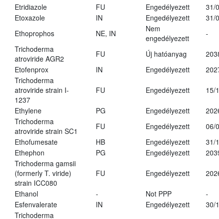
Etridiazole
FU
Engedélyezett
31/
Etoxazole
IN
Engedélyezett
31/
Nem
Ethoprophos
NE, IN
-
engedélyezett
Trichoderma
FU
Új hatóanyag
203
atroviride AGR2
Etofenprox
IN
Engedélyezett
202
Trichoderma
atroviride strain I-
FU
Engedélyezett
15/
1237
Ethylene
PG
Engedélyezett
202
Trichoderma
FU
Engedélyezett
06/
atroviride strain SC1
Ethofumesate
HB
Engedélyezett
31/
Ethephon
PG
Engedélyezett
203
Trichoderma gamsii
(formerly T. viride)
FU
Engedélyezett
202
strain ICC080
Ethanol
-
Not PPP
-
Esfenvalerate
IN
Engedélyezett
30/
Trichoderma