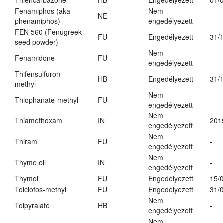
Thiencarbazone
HB
Engedélyezett
01/
Fenamiphos (aka
Nem
NE
phenamiphos)
engedélyezett
FEN 560 (Fenugreek
FU
Engedélyezett
31/
seed powder)
Nem
Fenamidone
FU
-
engedélyezett
Thifensulfuron-
HB
Engedélyezett
31/
methyl
Nem
Thiophanate-methyl
FU
engedélyezett
Nem
Thiamethoxam
IN
201
engedélyezett
Nem
Thiram
FU
-
engedélyezett
Nem
Thyme oil
IN
-
engedélyezett
Thymol
FU
Engedélyezett
15/
Tolclofos-methyl
FU
Engedélyezett
31/
Nem
Tolpyralate
HB
-
engedélyezett
Nem