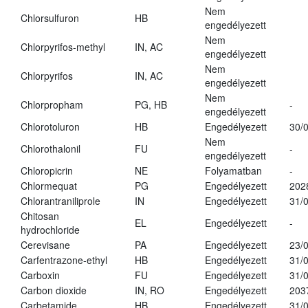
Nem
Chlorsulfuron
HB
engedélyezett
Nem
Chlorpyrifos-methyl
IN, AC
engedélyezett
Nem
Chlorpyrifos
IN, AC
engedélyezett
Nem
Chlorpropham
PG, HB
-
engedélyezett
Chlorotoluron
HB
Engedélyezett
30/
Nem
Chlorothalonil
FU
-
engedélyezett
Chloropicrin
NE
Folyamatban
-
Chlormequat
PG
Engedélyezett
202
Chlorantraniliprole
IN
Engedélyezett
31/
Chitosan
EL
Engedélyezett
-
hydrochloride
Cerevisane
PA
Engedélyezett
23/
Carfentrazone-ethyl
HB
Engedélyezett
31/
Carboxin
FU
Engedélyezett
31/
Carbon dioxide
IN, RO
Engedélyezett
203
Carbetamide
HB
Engedélyezett
31/