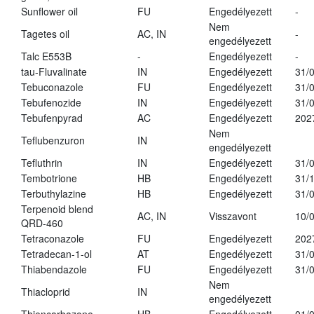
Sunflower oil
FU
Engedélyezett
-
Nem
Tagetes oil
AC, IN
-
engedélyezett
Talc E553B
-
Engedélyezett
-
tau-Fluvalinate
IN
Engedélyezett
31/
Tebuconazole
FU
Engedélyezett
31/
Tebufenozide
IN
Engedélyezett
31/
Tebufenpyrad
AC
Engedélyezett
202
Nem
Teflubenzuron
IN
engedélyezett
Tefluthrin
IN
Engedélyezett
31/
Tembotrione
HB
Engedélyezett
31/
Terbuthylazine
HB
Engedélyezett
31/
Terpenoid blend
AC, IN
Visszavont
10/
QRD-460
Tetraconazole
FU
Engedélyezett
202
Tetradecan-1-ol
AT
Engedélyezett
31/
Thiabendazole
FU
Engedélyezett
31/
Nem
Thiacloprid
IN
engedélyezett