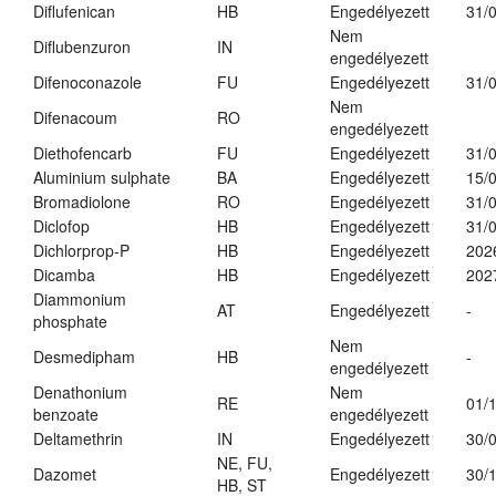
Diflufenican
HB
Engedélyezett
31/
Nem
Diflubenzuron
IN
engedélyezett
Difenoconazole
FU
Engedélyezett
31/
Nem
Difenacoum
RO
engedélyezett
Diethofencarb
FU
Engedélyezett
31/
Aluminium sulphate
BA
Engedélyezett
15/
Bromadiolone
RO
Engedélyezett
31/
Diclofop
HB
Engedélyezett
31/
Dichlorprop-P
HB
Engedélyezett
202
Dicamba
HB
Engedélyezett
202
Diammonium
AT
Engedélyezett
-
phosphate
Nem
Desmedipham
HB
-
engedélyezett
Denathonium
Nem
RE
01/
benzoate
engedélyezett
Deltamethrin
IN
Engedélyezett
30/
NE, FU,
Dazomet
Engedélyezett
30/
HB, ST