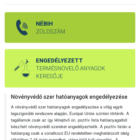
NÉBIH
ZÖLDSZÁM
ENGEDÉLYEZETT
TERMÉSNÖVELŐ ANYAGOK
KERESŐJE
Növényvédő szer hatóanyagok engedélyezése
A növényvédő szer hatóanyagok engedélyezése a világ egyik
legszigorúbb rendszere alapján, Európai Uniós szinten történik. A
tagállamok csak az így létrejövő ún. pozitív lista hatóanyagaiból
készített növényvédő szereket engedélyezhetik. A pozitív listán a
hatóanyag csak a vonatkozó EU rendeletben meghatározott ideig
(általában 7-15 évig) maradhat, utána felül kell vizsgálni. A