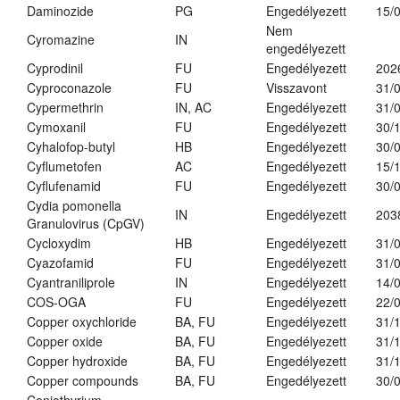
Daminozide
PG
Engedélyezett
15/
Nem
Cyromazine
IN
engedélyezett
Cyprodinil
FU
Engedélyezett
202
Cyproconazole
FU
Visszavont
31/
Cypermethrin
IN, AC
Engedélyezett
31/
Cymoxanil
FU
Engedélyezett
30/
Cyhalofop-butyl
HB
Engedélyezett
30/
Cyflumetofen
AC
Engedélyezett
15/
Cyflufenamid
FU
Engedélyezett
30/
Cydia pomonella
IN
Engedélyezett
203
Granulovirus (CpGV)
Cycloxydim
HB
Engedélyezett
31/
Cyazofamid
FU
Engedélyezett
31/
Cyantraniliprole
IN
Engedélyezett
14/
COS-OGA
FU
Engedélyezett
22/
Copper oxychloride
BA, FU
Engedélyezett
31/
Copper oxide
BA, FU
Engedélyezett
31/
Copper hydroxide
BA, FU
Engedélyezett
31/
Copper compounds
BA, FU
Engedélyezett
30/