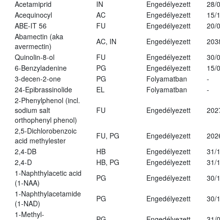
Acetamiprid
IN
Engedélyezett
28/
Acequinocyl
AC
Engedélyezett
15/
ABE-IT 56
FU
Engedélyezett
20/
Abamectin (aka
AC, IN
Engedélyezett
203
avermectin)
Quinolin-8-ol
FU
Engedélyezett
30/
6-Benzyladenine
PG
Engedélyezett
15/
3-decen-2-one
PG
Folyamatban
-
24-Epibrassinolide
EL
Folyamatban
-
2-Phenylphenol (incl.
sodium salt
FU
Engedélyezett
202
orthophenyl phenol)
2,5-Dichlorobenzoic
FU, PG
Engedélyezett
202
acid methylester
2,4-DB
HB
Engedélyezett
31/
2,4-D
HB, PG
Engedélyezett
31/
1-Naphthylacetic acid
PG
Engedélyezett
30/
(1-NAA)
1-Naphthylacetamide
PG
Engedélyezett
30/
(1-NAD)
1-Methyl-
PG
Engedélyezett
31/