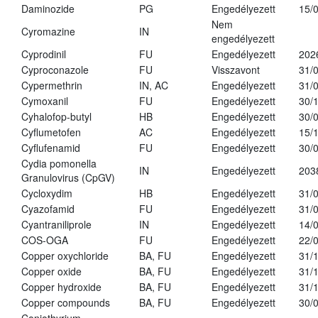
Daminozide
PG
Engedélyezett
15/
Nem
Cyromazine
IN
engedélyezett
Cyprodinil
FU
Engedélyezett
202
Cyproconazole
FU
Visszavont
31/
Cypermethrin
IN, AC
Engedélyezett
31/
Cymoxanil
FU
Engedélyezett
30/
Cyhalofop-butyl
HB
Engedélyezett
30/
Cyflumetofen
AC
Engedélyezett
15/
Cyflufenamid
FU
Engedélyezett
30/
Cydia pomonella
IN
Engedélyezett
203
Granulovirus (CpGV)
Cycloxydim
HB
Engedélyezett
31/
Cyazofamid
FU
Engedélyezett
31/
Cyantraniliprole
IN
Engedélyezett
14/
COS-OGA
FU
Engedélyezett
22/
Copper oxychloride
BA, FU
Engedélyezett
31/
Copper oxide
BA, FU
Engedélyezett
31/
Copper hydroxide
BA, FU
Engedélyezett
31/
Copper compounds
BA, FU
Engedélyezett
30/