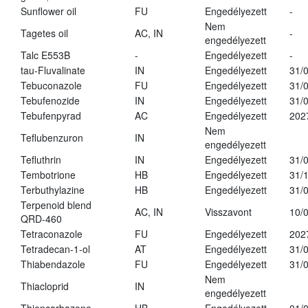
Sunflower oil
FU
Engedélyezett
-
Nem
Tagetes oil
AC, IN
-
engedélyezett
Talc E553B
-
Engedélyezett
-
tau-Fluvalinate
IN
Engedélyezett
31/
Tebuconazole
FU
Engedélyezett
31/
Tebufenozide
IN
Engedélyezett
31/
Tebufenpyrad
AC
Engedélyezett
202
Nem
Teflubenzuron
IN
engedélyezett
Tefluthrin
IN
Engedélyezett
31/
Tembotrione
HB
Engedélyezett
31/
Terbuthylazine
HB
Engedélyezett
31/
Terpenoid blend
AC, IN
Visszavont
10/
QRD-460
Tetraconazole
FU
Engedélyezett
202
Tetradecan-1-ol
AT
Engedélyezett
31/
Thiabendazole
FU
Engedélyezett
31/
Nem
Thiacloprid
IN
engedélyezett