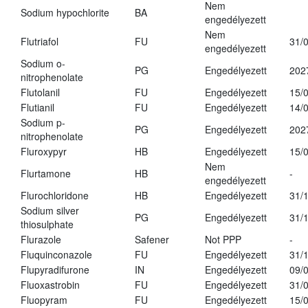
Nem
Sodium hypochlorite
BA
engedélyezett
Nem
Flutriafol
FU
31/
engedélyezett
Sodium o-
PG
Engedélyezett
202
nitrophenolate
Flutolanil
FU
Engedélyezett
15/
Flutianil
FU
Engedélyezett
14/
Sodium p-
PG
Engedélyezett
202
nitrophenolate
Fluroxypyr
HB
Engedélyezett
15/
Nem
Flurtamone
HB
-
engedélyezett
Flurochloridone
HB
Engedélyezett
31/
Sodium silver
PG
Engedélyezett
31/
thiosulphate
Flurazole
Safener
Not PPP
-
Fluquinconazole
FU
Engedélyezett
31/
Flupyradifurone
IN
Engedélyezett
09/
Fluoxastrobin
FU
Engedélyezett
31/
Fluopyram
FU
Engedélyezett
15/