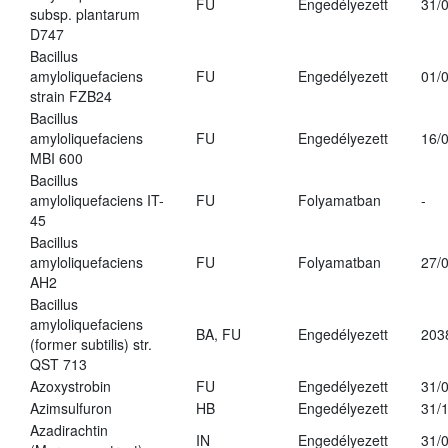
FU
Engedélyezett
31/
subsp. plantarum
D747
Bacillus
amyloliquefaciens
FU
Engedélyezett
01/
strain FZB24
Bacillus
amyloliquefaciens
FU
Engedélyezett
16/
MBI 600
Bacillus
amyloliquefaciens IT-
FU
Folyamatban
-
45
Bacillus
amyloliquefaciens
FU
Folyamatban
27/
AH2
Bacillus
amyloliquefaciens
BA, FU
Engedélyezett
203
(former subtilis) str.
QST 713
Azoxystrobin
FU
Engedélyezett
31/
Azimsulfuron
HB
Engedélyezett
31/
Azadirachtin
IN
Engedélyezett
31/