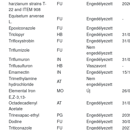
harzianum strains T-
FU
Engedélyezett
202
22 and ITEM 908
Equisetum arvense
FU
Engedélyezett
-
L.
Epoxiconazole
FU
Engedélyezett
Triclopyr
HB
Engedélyezett
31/
Trifloxystrobin
FU
Engedélyezett
31/
Nem
Triflumizole
FU
engedélyezett
Triflumuron
IN
Engedélyezett
31/
Triflusulfuron
HB
Visszavont
-
Emamectin
IN
Engedélyezett
15/
Trimethylamine
Nem
AT
hydrochloride
engedélyezett
Elemental Iron
MO
Új
26/
E,Z-3,13-
Octadecadienyl
AT
Engedélyezett
31/
Acetate
Trinexapac-ethyl
PG
Engedélyezett
203
Dodine
FU
Engedélyezett
30/
Triticonazole
FU
Engedélyezett
202