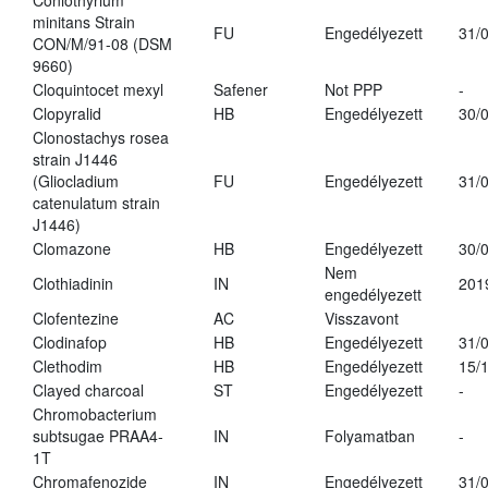
Coniothyrium
minitans Strain
FU
Engedélyezett
31/
CON/M/91-08 (DSM
9660)
Cloquintocet mexyl
Safener
Not PPP
-
Clopyralid
HB
Engedélyezett
30/
Clonostachys rosea
strain J1446
(Gliocladium
FU
Engedélyezett
31/
catenulatum strain
J1446)
Clomazone
HB
Engedélyezett
30/
Nem
Clothiadinin
IN
201
engedélyezett
Clofentezine
AC
Visszavont
Clodinafop
HB
Engedélyezett
31/
Clethodim
HB
Engedélyezett
15/
Clayed charcoal
ST
Engedélyezett
-
Chromobacterium
subtsugae PRAA4-
IN
Folyamatban
-
1T
Chromafenozide
IN
Engedélyezett
31/