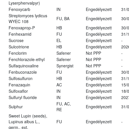
Lyserphenvalpyr)
Fenoxycarb
IN
Engedélyezett
31/
Streptomyces lydicus
FU, BA
Engedélyezett
30/
WYEC 108
Fenoxaprop-P
HB
Engedélyezett
30/
Fenhexamid
FU
Engedélyezett
31/
Sucrose
EL
Engedélyezett
-
Sulcotrione
HB
Engedélyezett
202
Fenclorim
Safener
Not PPP
-
Fenchlorazole-ethyl
Safener
Not PPP
-
Sulfaquinoxaline
Synergist
Not PPP
-
Fenbuconazole
FU
Engedélyezett
30/
Sulfosulfuron
HB
Engedélyezett
31/
Fenazaquin
AC
Engedélyezett
15/
Sulfoxaflor
IN
Engedélyezett
18/
Sulfuryl fluoride
IN
Engedélyezett
202
FU, AC,
Sulphur
Engedélyezett
31/
RE
Sweet Lupin (seeds),
Lupinus albus L.,
FU
Engedélyezett
-
germ., ext.