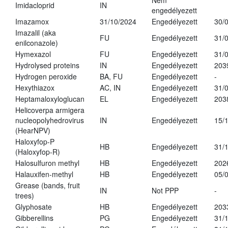
Nem
Imidacloprid
IN
engedélyezett
Imazamox
31/10/2024
Engedélyezett
30/
Imazalil (aka
FU
Engedélyezett
31/
enilconazole)
Hymexazol
FU
Engedélyezett
31/
Hydrolysed proteins
IN
Engedélyezett
203
Hydrogen peroxide
BA, FU
Engedélyezett
-
Hexythiazox
AC, IN
Engedélyezett
31/
Heptamaloxyloglucan
EL
Engedélyezett
203
Helicoverpa armigera
nucleopolyhedrovirus
IN
Engedélyezett
15/
(HearNPV)
Haloxyfop-P
HB
Engedélyezett
31/
(Haloxyfop-R)
Halosulfuron methyl
HB
Engedélyezett
202
Halauxifen-methyl
HB
Engedélyezett
05/
Grease (bands, fruit
IN
Not PPP
-
trees)
Glyphosate
HB
Engedélyezett
203
Gibberellins
PG
Engedélyezett
31/