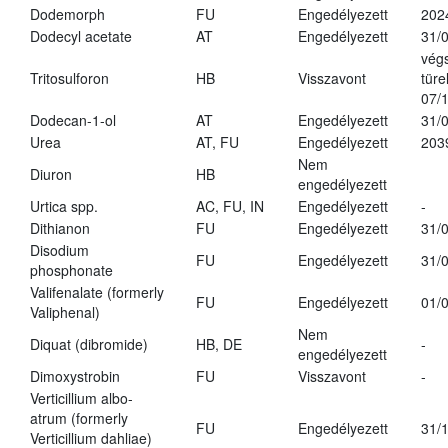
Dodemorph
FU
Engedélyezett
202
Dodecyl acetate
AT
Engedélyezett
31/
vég
Tritosulforon
HB
Visszavont
türe
07/
Dodecan-1-ol
AT
Engedélyezett
31/
Urea
AT, FU
Engedélyezett
203
Nem
Diuron
HB
engedélyezett
Urtica spp.
AC, FU, IN
Engedélyezett
-
Dithianon
FU
Engedélyezett
31/
Disodium
FU
Engedélyezett
31/
phosphonate
Valifenalate (formerly
FU
Engedélyezett
01/
Valiphenal)
Nem
Diquat (dibromide)
HB, DE
-
engedélyezett
Dimoxystrobin
FU
Visszavont
-
Verticillium albo-
atrum (formerly
FU
Engedélyezett
31/
Verticillium dahliae)