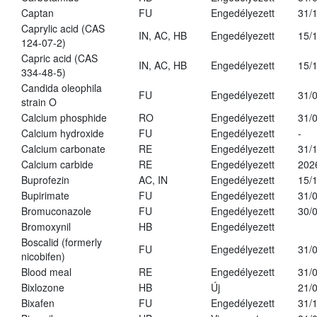
Captan
FU
Engedélyezett
31/
Caprylic acid (CAS
IN, AC, HB
Engedélyezett
15/
124-07-2)
Capric acid (CAS
IN, AC, HB
Engedélyezett
15/
334-48-5)
Candida oleophila
FU
Engedélyezett
31/
strain O
Calcium phosphide
RO
Engedélyezett
31/
Calcium hydroxide
FU
Engedélyezett
-
Calcium carbonate
RE
Engedélyezett
31/
Calcium carbide
RE
Engedélyezett
202
Buprofezin
AC, IN
Engedélyezett
15/
Bupirimate
FU
Engedélyezett
31/
Bromuconazole
FU
Engedélyezett
30/
Bromoxynil
HB
Engedélyezett
Boscalid (formerly
FU
Engedélyezett
31/
nicobifen)
Blood meal
RE
Engedélyezett
31/
Bixlozone
HB
Új
21/
Bixafen
FU
Engedélyezett
31/