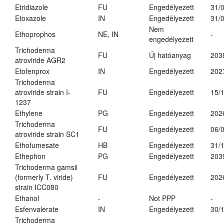
Etridiazole
FU
Engedélyezett
31/
Etoxazole
IN
Engedélyezett
31/
Nem
Ethoprophos
NE, IN
-
engedélyezett
Trichoderma
FU
Új hatóanyag
203
atroviride AGR2
Etofenprox
IN
Engedélyezett
202
Trichoderma
atroviride strain I-
FU
Engedélyezett
15/
1237
Ethylene
PG
Engedélyezett
202
Trichoderma
FU
Engedélyezett
06/
atroviride strain SC1
Ethofumesate
HB
Engedélyezett
31/
Ethephon
PG
Engedélyezett
203
Trichoderma gamsii
(formerly T. viride)
FU
Engedélyezett
202
strain ICC080
Ethanol
-
Not PPP
-
Esfenvalerate
IN
Engedélyezett
30/
Trichoderma