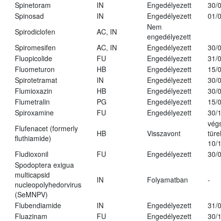
Spinetoram
IN
Engedélyezett
30/
Spinosad
IN
Engedélyezett
01/
Nem
Spirodiclofen
AC, IN
engedélyezett
Spiromesifen
AC, IN
Engedélyezett
30/
Fluopicolide
FU
Engedélyezett
31/
Fluometuron
HB
Engedélyezett
15/
Spirotetramat
IN
Engedélyezett
30/
Flumioxazin
HB
Engedélyezett
30/
Flumetralin
PG
Engedélyezett
15/
Spiroxamine
FU
Engedélyezett
30/
vég
Flufenacet (formerly
HB
Visszavont
türe
fluthiamide)
10/
Fludioxonil
FU
Engedélyezett
30/
Spodoptera exigua
multicapsid
IN
Folyamatban
-
nucleopolyhedorvirus
(SeMNPV)
Flubendiamide
IN
Engedélyezett
31/
Fluazinam
FU
Engedélyezett
30/