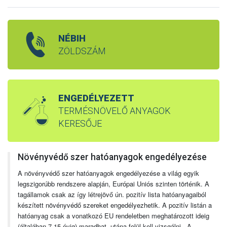
NÉBIH
ZÖLDSZÁM
ENGEDÉLYEZETT
TERMÉSNÖVELŐ ANYAGOK
KERESŐJE
Növényvédő szer hatóanyagok engedélyezése
A növényvédő szer hatóanyagok engedélyezése a világ egyik
legszigorúbb rendszere alapján, Európai Uniós szinten történik. A
tagállamok csak az így létrejövő ún. pozitív lista hatóanyagaiból
készített növényvédő szereket engedélyezhetik. A pozitív listán a
hatóanyag csak a vonatkozó EU rendeletben meghatározott ideig
(általában 7-15 évig) maradhat, utána felül kell vizsgálni. A