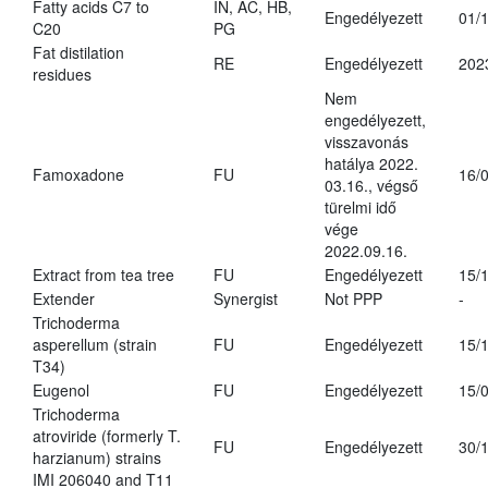
Fatty acids C7 to
IN, AC, HB,
Engedélyezett
01/
C20
PG
Fat distilation
RE
Engedélyezett
202
residues
Nem
engedélyezett,
visszavonás
hatálya 2022.
Famoxadone
FU
16/
03.16., végső
türelmi idő
vége
2022.09.16.
Extract from tea tree
FU
Engedélyezett
15/
Extender
Synergist
Not PPP
-
Trichoderma
asperellum (strain
FU
Engedélyezett
15/
T34)
Eugenol
FU
Engedélyezett
15/
Trichoderma
atroviride (formerly T.
FU
Engedélyezett
30/
harzianum) strains
IMI 206040 and T11