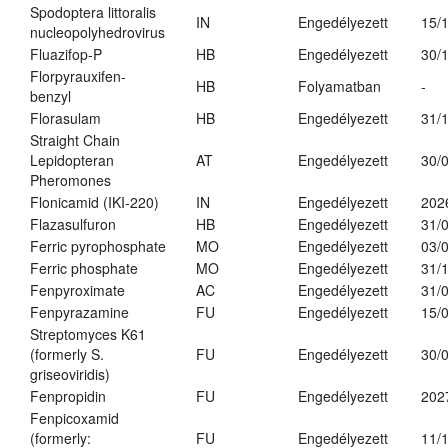
Spodoptera littoralis
IN
Engedélyezett
15/
nucleopolyhedrovirus
Fluazifop-P
HB
Engedélyezett
30/
Florpyrauxifen-
HB
Folyamatban
-
benzyl
Florasulam
HB
Engedélyezett
31/
Straight Chain
Lepidopteran
AT
Engedélyezett
30/
Pheromones
Flonicamid (IKI-220)
IN
Engedélyezett
202
Flazasulfuron
HB
Engedélyezett
31/
Ferric pyrophosphate
MO
Engedélyezett
03/
Ferric phosphate
MO
Engedélyezett
31/
Fenpyroximate
AC
Engedélyezett
31/
Fenpyrazamine
FU
Engedélyezett
15/
Streptomyces K61
(formerly S.
FU
Engedélyezett
30/
griseoviridis)
Fenpropidin
FU
Engedélyezett
202
Fenpicoxamid
(formerly:
FU
Engedélyezett
11/