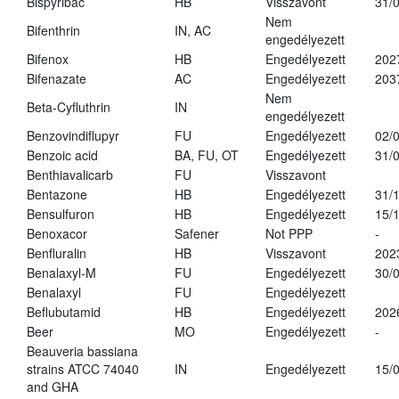
Bispyribac
HB
Visszavont
31/
Nem
Bifenthrin
IN, AC
engedélyezett
Bifenox
HB
Engedélyezett
202
Bifenazate
AC
Engedélyezett
203
Nem
Beta-Cyfluthrin
IN
engedélyezett
Benzovindiflupyr
FU
Engedélyezett
02/
Benzoic acid
BA, FU, OT
Engedélyezett
31/
Benthiavalicarb
FU
Visszavont
Bentazone
HB
Engedélyezett
31/
Bensulfuron
HB
Engedélyezett
15/
Benoxacor
Safener
Not PPP
-
Benfluralin
HB
Visszavont
202
Benalaxyl-M
FU
Engedélyezett
30/
Benalaxyl
FU
Engedélyezett
Beflubutamid
HB
Engedélyezett
202
Beer
MO
Engedélyezett
-
Beauveria bassiana
strains ATCC 74040
IN
Engedélyezett
15/
and GHA