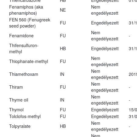
Thiencarbazone
HB
Engedélyezett
01/
Fenamiphos (aka
Nem
NE
phenamiphos)
engedélyezett
FEN 560 (Fenugreek
FU
Engedélyezett
31/
seed powder)
Nem
Fenamidone
FU
-
engedélyezett
Thifensulfuron-
HB
Engedélyezett
31/
methyl
Nem
Thiophanate-methyl
FU
engedélyezett
Nem
Thiamethoxam
IN
201
engedélyezett
Nem
Thiram
FU
-
engedélyezett
Nem
Thyme oil
IN
-
engedélyezett
Thymol
FU
Engedélyezett
15/
Tolclofos-methyl
FU
Engedélyezett
31/
Nem
Tolpyralate
HB
-
engedélyezett
Nem