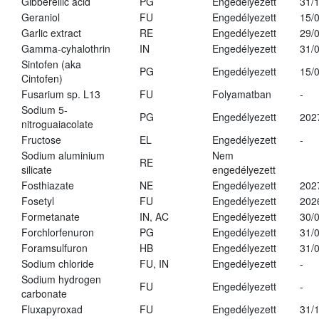
Gibberellic acid
PG
Engedélyezett
31/
Geraniol
FU
Engedélyezett
15/
Garlic extract
RE
Engedélyezett
29/
Gamma-cyhalothrin
IN
Engedélyezett
31/
Sintofen (aka
PG
Engedélyezett
15/
Cintofen)
Fusarium sp. L13
FU
Folyamatban
-
Sodium 5-
PG
Engedélyezett
202
nitroguaiacolate
Fructose
EL
Engedélyezett
-
Sodium aluminium
Nem
RE
silicate
engedélyezett
Fosthiazate
NE
Engedélyezett
202
Fosetyl
FU
Engedélyezett
202
Formetanate
IN, AC
Engedélyezett
30/
Forchlorfenuron
PG
Engedélyezett
31/
Foramsulfuron
HB
Engedélyezett
31/
Sodium chloride
FU, IN
Engedélyezett
-
Sodium hydrogen
FU
Engedélyezett
-
carbonate
Fluxapyroxad
FU
Engedélyezett
31/