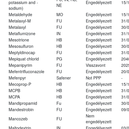
potassium and -
Engedélyezett
15/
NE
sodium)
Metaldehyde
MO
Engedélyezett
15/
Metalaxyl-M
FU
Engedélyezett
31/
Metalaxyl
FU
Engedélyezett
30/
Metaflumizone
IN
Engedélyezett
31/
Mesotrione
HB
Engedélyezett
31/
Mesosulfuron
HB
Engedélyezett
30/
Meptyldinocap
FU
Engedélyezett
31/
Mepiquat chlorid
PG
Engedélyezett
204
Mepanipyrim
FU
Visszavont
202
Mefentrifluconazole
FU
Engedélyezett
20/
Mefenpyr
Safener
Not PPP
-
Mecoprop-P
HB
Engedélyezett
15/
MCPB
HB
Engedélyezett
31/
MCPA
HB
Engedélyezett
31/
Mandipropamid
Fu
Engedélyezett
30/
Mandestrobin
FU
Engedélyezett
09/
Nem
Mancozeb
FU
engedélyezett
Maltodextrin
IN
Engedélyezett
03/