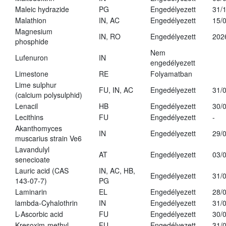
Maleic hydrazide
PG
Engedélyezett
31/
Malathion
IN, AC
Engedélyezett
15/
Magnesium
IN, RO
Engedélyezett
202
phosphide
Nem
Lufenuron
IN
engedélyezett
Limestone
RE
Folyamatban
Lime sulphur
FU, IN, AC
Engedélyezett
31/
(calcium polysulphid)
Lenacil
HB
Engedélyezett
30/
Lecithins
FU
Engedélyezett
-
Akanthomyces
IN
Engedélyezett
29/
muscarius strain Ve6
Lavandulyl
AT
Engedélyezett
03/
senecioate
Lauric acid (CAS
IN, AC, HB,
Engedélyezett
31/
143-07-7)
PG
Laminarin
EL
Engedélyezett
28/
lambda-Cyhalothrin
IN
Engedélyezett
31/
L-Ascorbic acid
FU
Engedélyezett
30/
Kresoxim-methyl
FU
Engedélyezett
31/