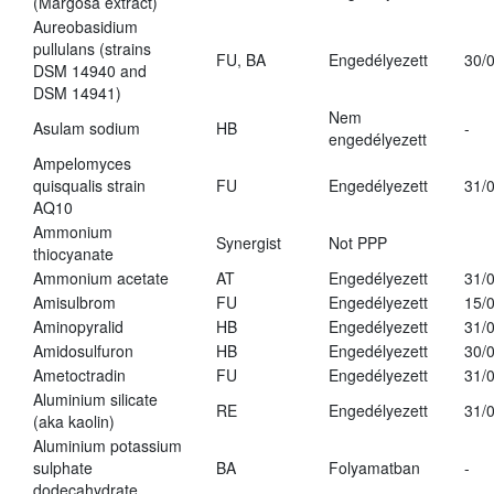
(Margosa extract)
Aureobasidium
pullulans (strains
FU, BA
Engedélyezett
30/
DSM 14940 and
DSM 14941)
Nem
Asulam sodium
HB
-
engedélyezett
Ampelomyces
quisqualis strain
FU
Engedélyezett
31/
AQ10
Ammonium
Synergist
Not PPP
thiocyanate
Ammonium acetate
AT
Engedélyezett
31/
Amisulbrom
FU
Engedélyezett
15/
Aminopyralid
HB
Engedélyezett
31/
Amidosulfuron
HB
Engedélyezett
30/
Ametoctradin
FU
Engedélyezett
31/
Aluminium silicate
RE
Engedélyezett
31/
(aka kaolin)
Aluminium potassium
sulphate
BA
Folyamatban
-
dodecahydrate