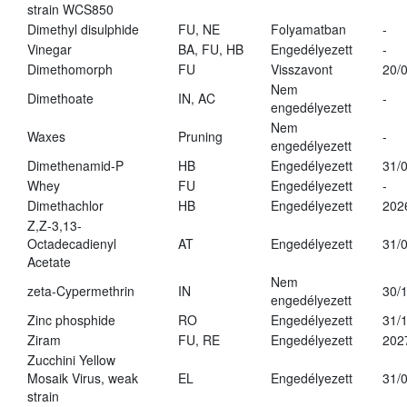
strain WCS850
Dimethyl disulphide
FU, NE
Folyamatban
-
Vinegar
BA, FU, HB
Engedélyezett
-
Dimethomorph
FU
Visszavont
20/
Nem
Dimethoate
IN, AC
-
engedélyezett
Nem
Waxes
Pruning
-
engedélyezett
Dimethenamid-P
HB
Engedélyezett
31/
Whey
FU
Engedélyezett
-
Dimethachlor
HB
Engedélyezett
202
Z,Z-3,13-
Octadecadienyl
AT
Engedélyezett
31/
Acetate
Nem
zeta-Cypermethrin
IN
30/
engedélyezett
Zinc phosphide
RO
Engedélyezett
31/
Ziram
FU, RE
Engedélyezett
202
Zucchini Yellow
Mosaik Virus, weak
EL
Engedélyezett
31/
strain