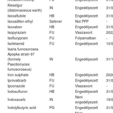
Kieselgur
IN
Engedélyezett
31/
(diatomaceous earth)
Isoxaflutole
HB
Engedélyezett
31/
Isoxadifen-ethyl
Safener
Not PPP
-
Isoxaben
HB
Engedélyezett
31/
Isopyrazam
FU
Visszavont
202
Isoflucypram
FU
Folyamatban
-
Isofetamid
FU
Engedélyezett
15/
Isaria fumosorosea
Apopka strain 97
(formely
IN
Engedélyezett
31/
Paecilomyces
fumosoroseus)
Iron sulphate
HB
Engedélyezett
202
Iprovalicarb
FU
Engedélyezett
31/
Ipconazole
FU
Visszavont
-
Iodosulfuron
HB
Engedélyezett
31/
Nem
Indoxacarb
IN
19/
engedélyezett
Indolylbutyric acid
PG
Engedélyezett
31/