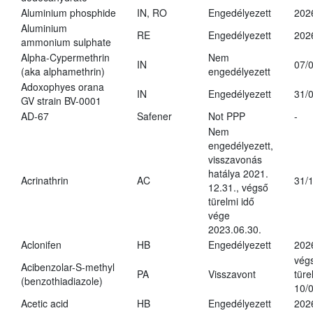
Aluminium phosphide
IN, RO
Engedélyezett
202
Aluminium
RE
Engedélyezett
202
ammonium sulphate
Alpha-Cypermethrin
Nem
IN
07/
(aka alphamethrin)
engedélyezett
Adoxophyes orana
IN
Engedélyezett
31/
GV strain BV-0001
AD-67
Safener
Not PPP
-
Nem
engedélyezett,
visszavonás
hatálya 2021.
Acrinathrin
AC
31/
12.31., végső
türelmi idő
vége
2023.06.30.
Aclonifen
HB
Engedélyezett
202
vég
Acibenzolar-S-methyl
PA
Visszavont
türe
(benzothiadiazole)
10/
Acetic acid
HB
Engedélyezett
202