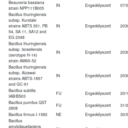
Beauveria bassiana
IN
Engedélyezett
07/
strain NPP111B005
Bacillus thuringiensis
subsp. Kurstaki
strains ABTS 351, PB
IN
Engedélyezett
203
54, SA 11, SA12 and
EG 2348
Bacillus thuringiensis
subsp. Israeliensis
IN
Engedélyezett
203
(serotype H-14)
strain AM65-52
Bacillus thuringiensis
subsp. Aizawai
IN
Engedélyezett
203
strains ABTS-1857
and GC-91
Bacillus subtilis
FU
Engedélyezett
20/
IAB/BS03
Bacillus pumilus QST
FU
Engedélyezett
31/
2808
Bacillus firmus I-1582
NE
Engedélyezett
30/
Bacillus
amyloliquefaciens