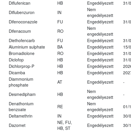
Diflufenican
HB
Engedélyezett
31/
Nem
Diflubenzuron
IN
engedélyezett
Difenoconazole
FU
Engedélyezett
31/
Nem
Difenacoum
RO
engedélyezett
Diethofencarb
FU
Engedélyezett
31/
Aluminium sulphate
BA
Engedélyezett
15/
Bromadiolone
RO
Engedélyezett
31/
Diclofop
HB
Engedélyezett
31/
Dichlorprop-P
HB
Engedélyezett
202
Dicamba
HB
Engedélyezett
202
Diammonium
AT
Engedélyezett
-
phosphate
Nem
Desmedipham
HB
-
engedélyezett
Denathonium
Nem
RE
01/
benzoate
engedélyezett
Deltamethrin
IN
Engedélyezett
30/
NE, FU,
Dazomet
Engedélyezett
30/
HB, ST