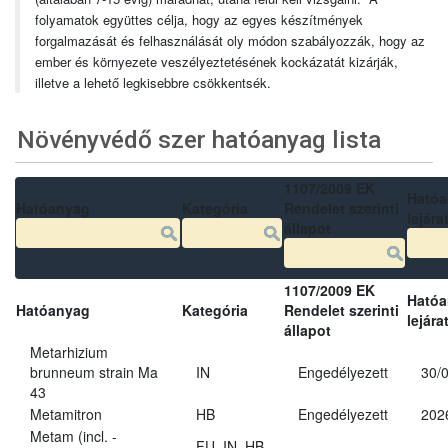
folyamatok együttes célja, hogy az egyes készítmények
forgalmazását és felhasználását oly módon szabályozzák, hogy az
ember és környezete veszélyeztetésének kockázatát kizárják,
illetve a lehető legkisebbre csökkentsék.
Növényvédő szer hatóanyag lista
1107/2009 EK
Ható
Hatóanyag
Kategória
Rendelet szerinti
lejára
állapot
1107/2009 EK
Ható
Hatóanyag
Kategória
Rendelet szerinti
lejára
állapot
Metarhizium
brunneum strain Ma
IN
Engedélyezett
30/
43
Metamitron
HB
Engedélyezett
202
Metam (incl. -
FU, IN, HB,