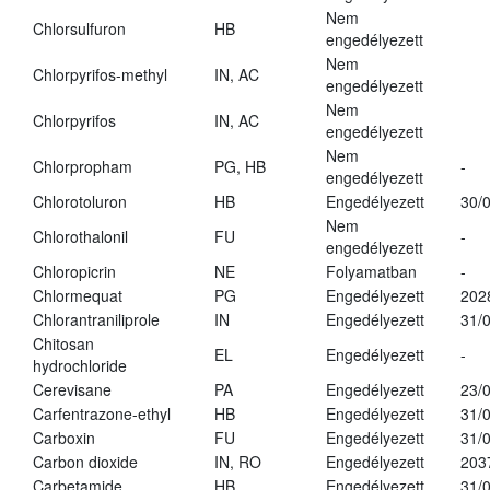
Nem
Chlorsulfuron
HB
engedélyezett
Nem
Chlorpyrifos-methyl
IN, AC
engedélyezett
Nem
Chlorpyrifos
IN, AC
engedélyezett
Nem
Chlorpropham
PG, HB
-
engedélyezett
Chlorotoluron
HB
Engedélyezett
30/
Nem
Chlorothalonil
FU
-
engedélyezett
Chloropicrin
NE
Folyamatban
-
Chlormequat
PG
Engedélyezett
202
Chlorantraniliprole
IN
Engedélyezett
31/
Chitosan
EL
Engedélyezett
-
hydrochloride
Cerevisane
PA
Engedélyezett
23/
Carfentrazone-ethyl
HB
Engedélyezett
31/
Carboxin
FU
Engedélyezett
31/
Carbon dioxide
IN, RO
Engedélyezett
203
Carbetamide
HB
Engedélyezett
31/