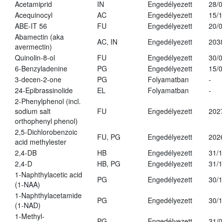
Acetamiprid
IN
Engedélyezett
28/
Acequinocyl
AC
Engedélyezett
15/
ABE-IT 56
FU
Engedélyezett
20/
Abamectin (aka
AC, IN
Engedélyezett
203
avermectin)
Quinolin-8-ol
FU
Engedélyezett
30/
6-Benzyladenine
PG
Engedélyezett
15/
3-decen-2-one
PG
Folyamatban
-
24-Epibrassinolide
EL
Folyamatban
-
2-Phenylphenol (incl.
sodium salt
FU
Engedélyezett
202
orthophenyl phenol)
2,5-Dichlorobenzoic
FU, PG
Engedélyezett
202
acid methylester
2,4-DB
HB
Engedélyezett
31/
2,4-D
HB, PG
Engedélyezett
31/
1-Naphthylacetic acid
PG
Engedélyezett
30/
(1-NAA)
1-Naphthylacetamide
PG
Engedélyezett
30/
(1-NAD)
1-Methyl-
PG
Engedélyezett
31/