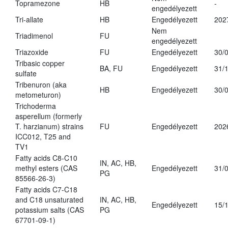
Topramezone
HB
-
engedélyezett
Tri-allate
HB
Engedélyezett
202
Nem
Triadimenol
FU
engedélyezett
Triazoxide
FU
Engedélyezett
30/
Tribasic copper
BA, FU
Engedélyezett
31/
sulfate
Tribenuron (aka
HB
Engedélyezett
30/
metometuron)
Trichoderma
asperellum (formerly
T. harzianum) strains
FU
Engedélyezett
202
ICC012, T25 and
TV1
Fatty acids C8-C10
IN, AC, HB,
methyl esters (CAS
Engedélyezett
31/
PG
85566-26-3)
Fatty acids C7-C18
and C18 unsaturated
IN, AC, HB,
Engedélyezett
15/
potassium salts (CAS
PG
67701-09-1)