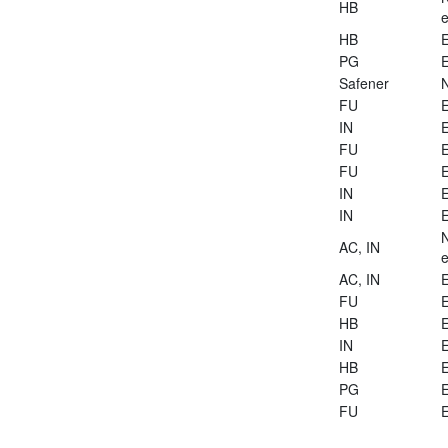
HB
e
HB
E
PG
E
Safener
FU
E
IN
E
FU
E
FU
E
IN
E
IN
E
AC, IN
e
AC, IN
E
FU
E
HB
E
IN
E
HB
E
PG
E
FU
E