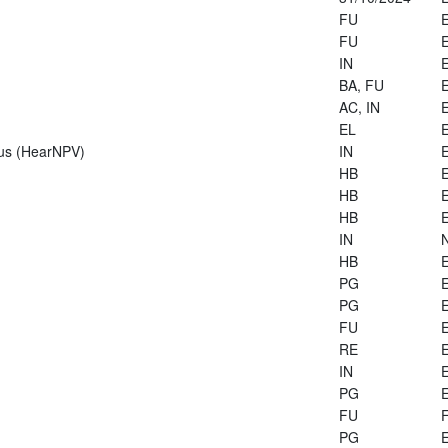
FU
E
FU
E
IN
E
BA, FU
E
AC, IN
E
EL
E
rus (HearNPV)
IN
E
HB
E
HB
E
HB
E
IN
HB
E
PG
E
PG
E
FU
E
RE
E
IN
E
PG
E
FU
PG
E