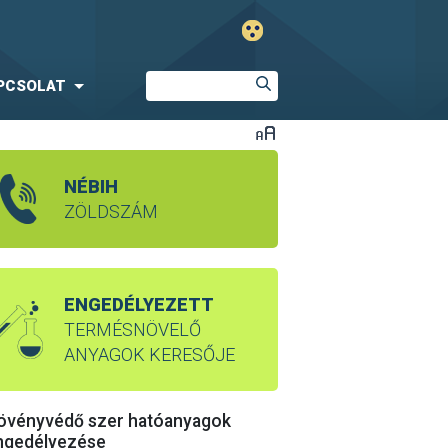
PCSOLAT
NÉBIH
ZÖLDSZÁM
ENGEDÉLYEZETT
TERMÉSNÖVELŐ
ANYAGOK KERESŐJE
övényvédő szer hatóanyagok
ngedélyezése