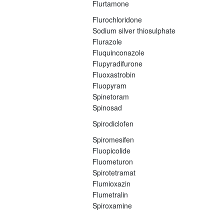
Flurtamone
Flurochloridone
Sodium silver thiosulphate
Flurazole
Fluquinconazole
Flupyradifurone
Fluoxastrobin
Fluopyram
Spinetoram
Spinosad
Spirodiclofen
Spiromesifen
Fluopicolide
Fluometuron
Spirotetramat
Flumioxazin
Flumetralin
Spiroxamine