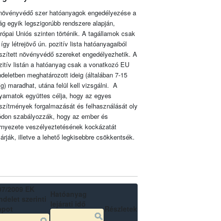
növényvédő szer hatóanyagok engedélyezése a
lág egyik legszigorúbb rendszere alapján,
rópai Uniós szinten történik. A tagállamok csak
 így létrejövő ún. pozitív lista hatóanyagaiból
szített növényvédő szereket engedélyezhetik. A
zitív listán a hatóanyag csak a vonatkozó EU
ndeletben meghatározott ideig (általában 7-15
ig) maradhat, utána felül kell vizsgálni. A
lyamatok együttes célja, hogy az egyes
szítmények forgalmazását és felhasználását oly
don szabályozzák, hogy az ember és
rnyezete veszélyeztetésének kockázatát
zárják, illetve a lehető legkisebbre csökkentsék.
07/2009 EK
Hatóanyag
delet szerinti
lejárati idő
apot
Részletek