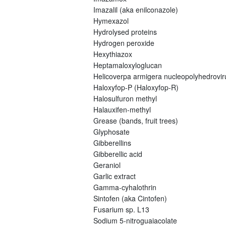
Imazalil (aka enilconazole)
Hymexazol
Hydrolysed proteins
Hydrogen peroxide
Hexythiazox
Heptamaloxyloglucan
Helicoverpa armigera nucleopolyhedrovi
Haloxyfop-P (Haloxyfop-R)
Halosulfuron methyl
Halauxifen-methyl
Grease (bands, fruit trees)
Glyphosate
Gibberellins
Gibberellic acid
Geraniol
Garlic extract
Gamma-cyhalothrin
Sintofen (aka Cintofen)
Fusarium sp. L13
Sodium 5-nitroguaiacolate