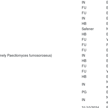
IN
E
FU
E
FU
E
IN
E
HB
E
Safener
HB
E
FU
V
FU
FU
E
rmely Paecilomyces fumosoroseus)
IN
E
HB
E
FU
E
FU
V
HB
E
IN
e
PG
E
IN
e
31/10/2024
E