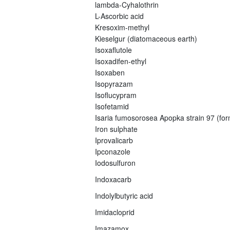
lambda-Cyhalothrin
L-Ascorbic acid
Kresoxim-methyl
Kieselgur (diatomaceous earth)
Isoxaflutole
Isoxadifen-ethyl
Isoxaben
Isopyrazam
Isoflucypram
Isofetamid
Isaria fumosorosea Apopka strain 97 (fo
Iron sulphate
Iprovalicarb
Ipconazole
Iodosulfuron
Indoxacarb
Indolylbutyric acid
Imidacloprid
Imazamox