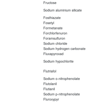
Fructose
Sodium aluminium silicate
Fosthiazate
Fosetyl
Formetanate
Forchlorfenuron
Foramsulfuron
Sodium chloride
Sodium hydrogen carbonate
Fluxapyroxad
Sodium hypochlorite
Flutriafol
Sodium o-nitrophenolate
Flutolanil
Flutianil
Sodium p-nitrophenolate
Fluroxypyr