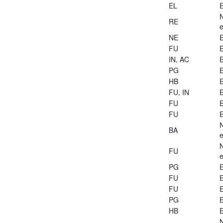
EL
E
RE
e
NE
E
FU
E
IN, AC
E
PG
E
HB
E
FU, IN
E
FU
E
FU
E
BA
e
FU
e
PG
E
FU
E
FU
E
PG
E
HB
E