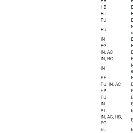
HB
E
HB
E
Fu
E
FU
E
FU
e
IN
E
PG
E
IN, AC
E
IN, RO
E
IN
e
RE
FU, IN, AC
E
HB
E
FU
E
IN
E
AT
E
IN, AC, HB,
E
PG
EL
E