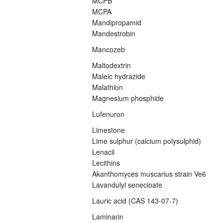
MCPB
MCPA
Mandipropamid
Mandestrobin
Mancozeb
Maltodextrin
Maleic hydrazide
Malathion
Magnesium phosphide
Lufenuron
Limestone
Lime sulphur (calcium polysulphid)
Lenacil
Lecithins
Akanthomyces muscarius strain Ve6
Lavandulyl senecioate
Lauric acid (CAS 143-07-7)
Laminarin