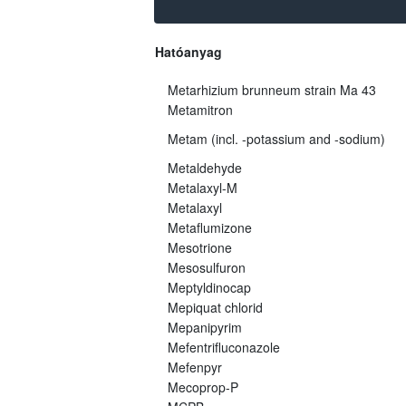
Hatóanyag
Metarhizium brunneum strain Ma 43
Metamitron
Metam (incl. -potassium and -sodium)
Metaldehyde
Metalaxyl-M
Metalaxyl
Metaflumizone
Mesotrione
Mesosulfuron
Meptyldinocap
Mepiquat chlorid
Mepanipyrim
Mefentrifluconazole
Mefenpyr
Mecoprop-P