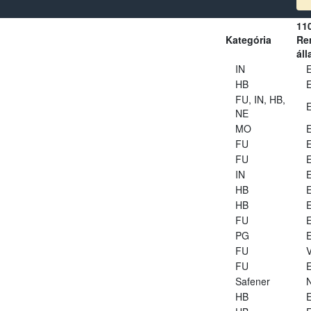
11
Kategória
Ren
áll
IN
E
HB
E
FU, IN, HB,
E
NE
MO
E
FU
E
FU
E
IN
E
HB
E
HB
E
FU
E
PG
E
FU
V
FU
E
Safener
HB
E