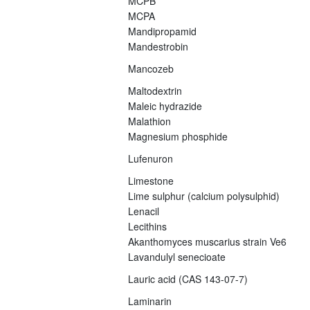
MCPB
MCPA
Mandipropamid
Mandestrobin
Mancozeb
Maltodextrin
Maleic hydrazide
Malathion
Magnesium phosphide
Lufenuron
Limestone
Lime sulphur (calcium polysulphid)
Lenacil
Lecithins
Akanthomyces muscarius strain Ve6
Lavandulyl senecioate
Lauric acid (CAS 143-07-7)
Laminarin