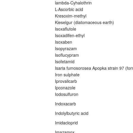
lambda-Cyhalothrin
L-Ascorbic acid
Kresoxim-methyl
Kieselgur (diatomaceous earth)
Isoxaflutole
Isoxadifen-ethyl
Isoxaben
Isopyrazam
Isoflucypram
Isofetamid
Isaria fumosorosea Apopka strain 97 (fo
Iron sulphate
Iprovalicarb
Ipconazole
Iodosulfuron
Indoxacarb
Indolylbutyric acid
Imidacloprid
Imazamox