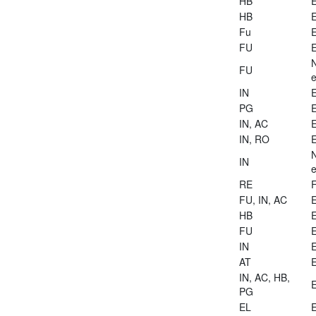
HB
E
HB
E
Fu
E
FU
E
FU
e
IN
E
PG
E
IN, AC
E
IN, RO
E
IN
e
RE
FU, IN, AC
E
HB
E
FU
E
IN
E
AT
E
IN, AC, HB,
E
PG
EL
E