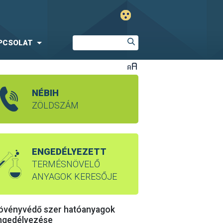
PCSOLAT
NÉBIH
ZÖLDSZÁM
ENGEDÉLYEZETT
TERMÉSNÖVELŐ
ANYAGOK KERESŐJE
övényvédő szer hatóanyagok
ngedélyezése