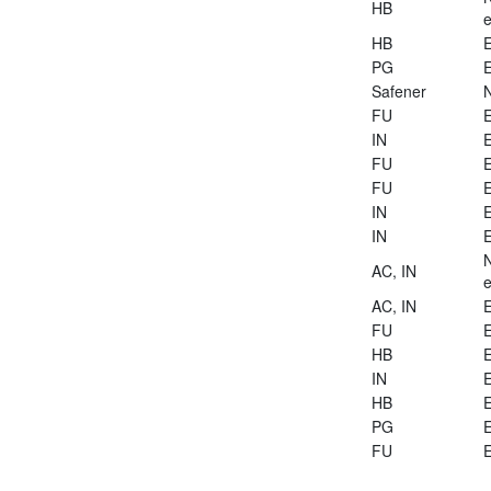
HB
e
HB
E
PG
E
Safener
FU
E
IN
E
FU
E
FU
E
IN
E
IN
E
AC, IN
e
AC, IN
E
FU
E
HB
E
IN
E
HB
E
PG
E
FU
E