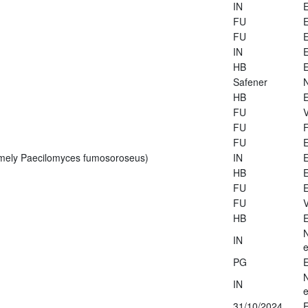
IN
E
FU
E
FU
E
IN
E
HB
E
Safener
HB
E
FU
V
FU
FU
E
rmely Paecilomyces fumosoroseus)
IN
E
HB
E
FU
E
FU
V
HB
E
IN
e
PG
E
IN
e
31/10/2024
E