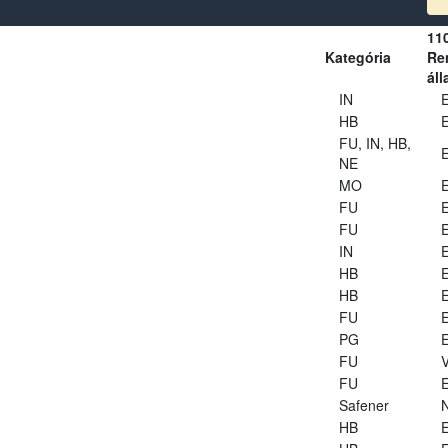
11
Kategória
Ren
áll
IN
E
HB
E
FU, IN, HB,
E
NE
MO
E
FU
E
FU
E
IN
E
HB
E
HB
E
FU
E
PG
E
FU
V
FU
E
Safener
HB
E