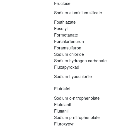
Fructose
Sodium aluminium silicate
Fosthiazate
Fosetyl
Formetanate
Forchlorfenuron
Foramsulfuron
Sodium chloride
Sodium hydrogen carbonate
Fluxapyroxad
Sodium hypochlorite
Flutriafol
Sodium o-nitrophenolate
Flutolanil
Flutianil
Sodium p-nitrophenolate
Fluroxypyr