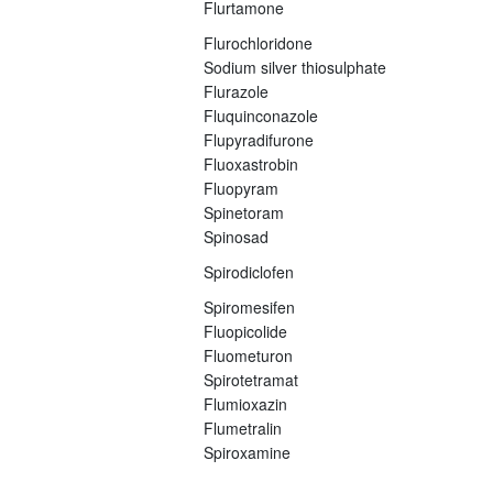
Flurtamone
Flurochloridone
Sodium silver thiosulphate
Flurazole
Fluquinconazole
Flupyradifurone
Fluoxastrobin
Fluopyram
Spinetoram
Spinosad
Spirodiclofen
Spiromesifen
Fluopicolide
Fluometuron
Spirotetramat
Flumioxazin
Flumetralin
Spiroxamine