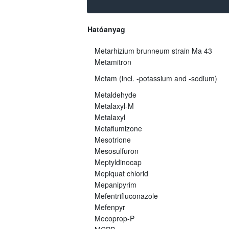
Hatóanyag
Metarhizium brunneum strain Ma 43
Metamitron
Metam (incl. -potassium and -sodium)
Metaldehyde
Metalaxyl-M
Metalaxyl
Metaflumizone
Mesotrione
Mesosulfuron
Meptyldinocap
Mepiquat chlorid
Mepanipyrim
Mefentrifluconazole
Mefenpyr
Mecoprop-P