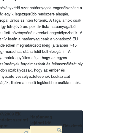
növényvédő szer hatóanyagok engedélyezése a
lág egyik legszigorúbb rendszere alapján,
rópai Uniós szinten történik. A tagállamok csak
 így létrejövő ún. pozitív lista hatóanyagaiból
szített növényvédő szereket engedélyezhetik. A
zitív listán a hatóanyag csak a vonatkozó EU
ndeletben meghatározott ideig (általában 7-15
ig) maradhat, utána felül kell vizsgálni. A
lyamatok együttes célja, hogy az egyes
szítmények forgalmazását és felhasználását oly
don szabályozzák, hogy az ember és
rnyezete veszélyeztetésének kockázatát
zárják, illetve a lehető legkisebbre csökkentsék.
07/2009 EK
Hatóanyag
delet szerinti
lejárati idő
apot
Részletek