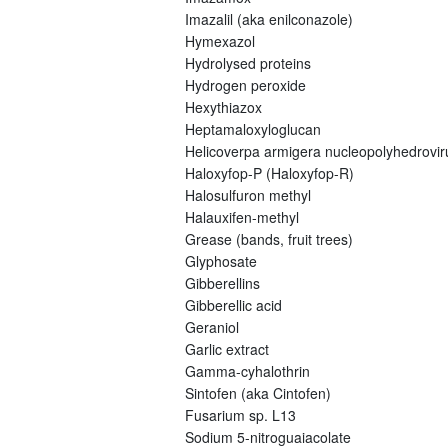
Imazalil (aka enilconazole)
Hymexazol
Hydrolysed proteins
Hydrogen peroxide
Hexythiazox
Heptamaloxyloglucan
Helicoverpa armigera nucleopolyhedrovi
Haloxyfop-P (Haloxyfop-R)
Halosulfuron methyl
Halauxifen-methyl
Grease (bands, fruit trees)
Glyphosate
Gibberellins
Gibberellic acid
Geraniol
Garlic extract
Gamma-cyhalothrin
Sintofen (aka Cintofen)
Fusarium sp. L13
Sodium 5-nitroguaiacolate