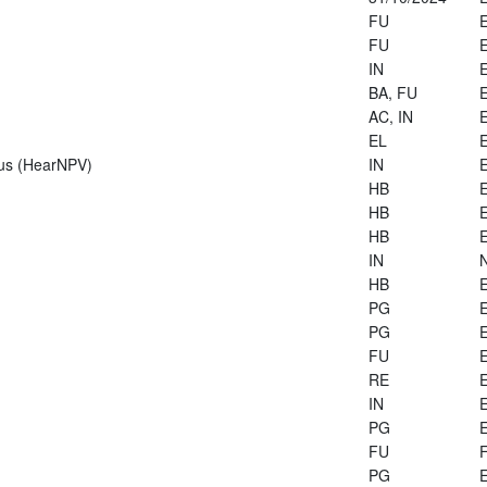
FU
E
FU
E
IN
E
BA, FU
E
AC, IN
E
EL
E
rus (HearNPV)
IN
E
HB
E
HB
E
HB
E
IN
HB
E
PG
E
PG
E
FU
E
RE
E
IN
E
PG
E
FU
PG
E