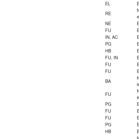
EL
E
RE
e
NE
E
FU
E
IN, AC
E
PG
E
HB
E
FU, IN
E
FU
E
FU
E
BA
e
FU
e
PG
E
FU
E
FU
E
PG
E
HB
E