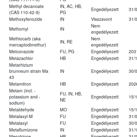
Methyl decanoate
IN, AC, HB,
Engedélyezett
31/
(CAS 110-42-9)
PG
Methoxyfenozide
IN
Visszavont
31/
Nem
Methomyl
IN
engedélyezett
Methiocarb (aka
Nem
IN, RE
mercaptodimethur)
engedélyezett
Metconazole
FU, PG
Engedélyezett
203
Metazachlor
HB
Engedélyezett
31/
Metarhizium
brunneum strain Ma
IN
Engedélyezett
30/
43
Metamitron
HB
Engedélyezett
202
Metam (incl. -
FU, IN, HB,
potassium and -
Engedélyezett
15/
NE
sodium)
Metaldehyde
MO
Engedélyezett
15/
Metalaxyl-M
FU
Engedélyezett
31/
Metalaxyl
FU
Engedélyezett
30/
Metaflumizone
IN
Engedélyezett
31/
Mesotrione
HB
Engedélyezett
31/