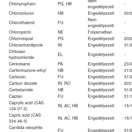
Nem
Chlorpropham
PG, HB
-
engedélyezett
Chlorotoluron
HB
Engedélyezett
30/
Nem
Chlorothalonil
FU
-
engedélyezett
Chloropicrin
NE
Folyamatban
-
Chlormequat
PG
Engedélyezett
202
Chlorantraniliprole
IN
Engedélyezett
31/
Chitosan
EL
Engedélyezett
-
hydrochloride
Cerevisane
PA
Engedélyezett
23/
Carfentrazone-ethyl
HB
Engedélyezett
31/
Carboxin
FU
Engedélyezett
31/
Carbon dioxide
IN, RO
Engedélyezett
203
Carbetamide
HB
Engedélyezett
31/
Captan
FU
Engedélyezett
31/
Caprylic acid (CAS
IN, AC, HB
Engedélyezett
15/
124-07-2)
Capric acid (CAS
IN, AC, HB
Engedélyezett
15/
334-48-5)
Candida oleophila
FU
Engedélyezett
31/