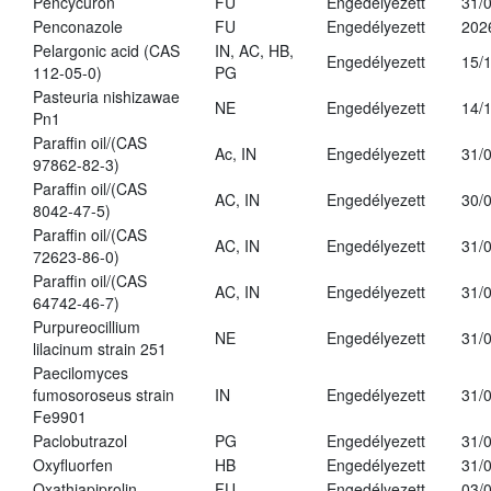
Pencycuron
FU
Engedélyezett
31/
Penconazole
FU
Engedélyezett
202
Pelargonic acid (CAS
IN, AC, HB,
Engedélyezett
15/
112-05-0)
PG
Pasteuria nishizawae
NE
Engedélyezett
14/
Pn1
Paraffin oil/(CAS
Ac, IN
Engedélyezett
31/
97862-82-3)
Paraffin oil/(CAS
AC, IN
Engedélyezett
30/
8042-47-5)
Paraffin oil/(CAS
AC, IN
Engedélyezett
31/
72623-86-0)
Paraffin oil/(CAS
AC, IN
Engedélyezett
31/
64742-46-7)
Purpureocillium
NE
Engedélyezett
31/
lilacinum strain 251
Paecilomyces
fumosoroseus strain
IN
Engedélyezett
31/
Fe9901
Paclobutrazol
PG
Engedélyezett
31/
Oxyfluorfen
HB
Engedélyezett
31/
Oxathiapiprolin
FU
Engedélyezett
03/