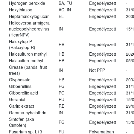
Hydrogen peroxide
BA, FU
Engedélyezett
-
Hexythiazox
AC, IN
Engedélyezett
31/
Heptamaloxyloglucan
EL
Engedélyezett
203
Helicoverpa armigera
nucleopolyhedrovirus
IN
Engedélyezett
15/
(HearNPV)
Haloxyfop-P
HB
Engedélyezett
31/
(Haloxyfop-R)
Halosulfuron methyl
HB
Engedélyezett
202
Halauxifen-methyl
HB
Engedélyezett
05/
Grease (bands, fruit
IN
Not PPP
-
trees)
Glyphosate
HB
Engedélyezett
203
Gibberellins
PG
Engedélyezett
31/
Gibberellic acid
PG
Engedélyezett
31/
Geraniol
FU
Engedélyezett
15/
Garlic extract
RE
Engedélyezett
29/
Gamma-cyhalothrin
IN
Engedélyezett
31/
Sintofen (aka
PG
Engedélyezett
15/
Cintofen)
Fusarium sp. L13
FU
Folyamatban
-