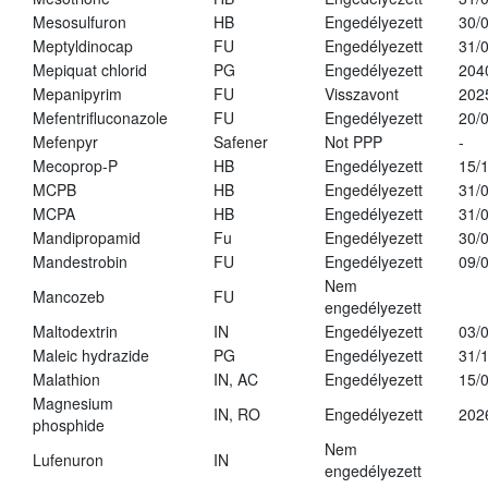
Mesosulfuron
HB
Engedélyezett
30/
Meptyldinocap
FU
Engedélyezett
31/
Mepiquat chlorid
PG
Engedélyezett
204
Mepanipyrim
FU
Visszavont
202
Mefentrifluconazole
FU
Engedélyezett
20/
Mefenpyr
Safener
Not PPP
-
Mecoprop-P
HB
Engedélyezett
15/
MCPB
HB
Engedélyezett
31/
MCPA
HB
Engedélyezett
31/
Mandipropamid
Fu
Engedélyezett
30/
Mandestrobin
FU
Engedélyezett
09/
Nem
Mancozeb
FU
engedélyezett
Maltodextrin
IN
Engedélyezett
03/
Maleic hydrazide
PG
Engedélyezett
31/
Malathion
IN, AC
Engedélyezett
15/
Magnesium
IN, RO
Engedélyezett
202
phosphide
Nem
Lufenuron
IN
engedélyezett