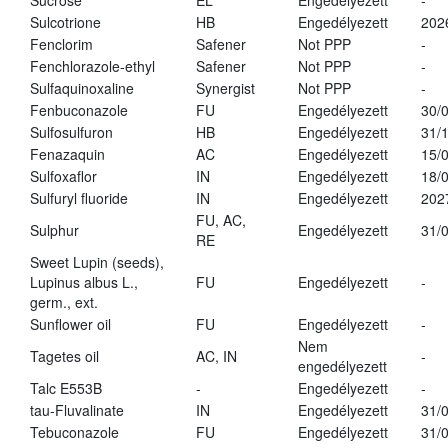
Sucrose
EL
Engedélyezett
-
Sulcotrione
HB
Engedélyezett
202
Fenclorim
Safener
Not PPP
-
Fenchlorazole-ethyl
Safener
Not PPP
-
Sulfaquinoxaline
Synergist
Not PPP
-
Fenbuconazole
FU
Engedélyezett
30/
Sulfosulfuron
HB
Engedélyezett
31/
Fenazaquin
AC
Engedélyezett
15/
Sulfoxaflor
IN
Engedélyezett
18/
Sulfuryl fluoride
IN
Engedélyezett
202
FU, AC,
Sulphur
Engedélyezett
31/
RE
Sweet Lupin (seeds),
Lupinus albus L.,
FU
Engedélyezett
-
germ., ext.
Sunflower oil
FU
Engedélyezett
-
Nem
Tagetes oil
AC, IN
-
engedélyezett
Talc E553B
-
Engedélyezett
-
tau-Fluvalinate
IN
Engedélyezett
31/
Tebuconazole
FU
Engedélyezett
31/