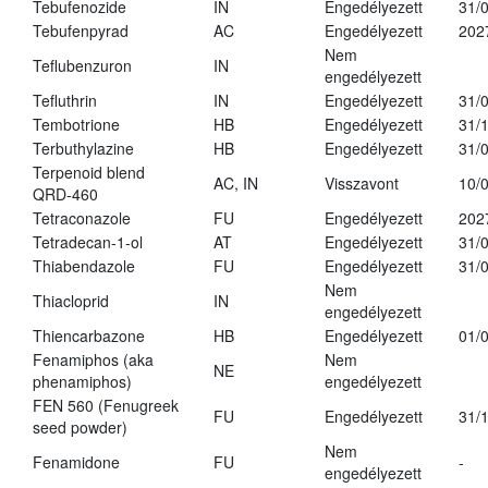
Tebufenozide
IN
Engedélyezett
31/
Tebufenpyrad
AC
Engedélyezett
202
Nem
Teflubenzuron
IN
engedélyezett
Tefluthrin
IN
Engedélyezett
31/
Tembotrione
HB
Engedélyezett
31/
Terbuthylazine
HB
Engedélyezett
31/
Terpenoid blend
AC, IN
Visszavont
10/
QRD-460
Tetraconazole
FU
Engedélyezett
202
Tetradecan-1-ol
AT
Engedélyezett
31/
Thiabendazole
FU
Engedélyezett
31/
Nem
Thiacloprid
IN
engedélyezett
Thiencarbazone
HB
Engedélyezett
01/
Fenamiphos (aka
Nem
NE
phenamiphos)
engedélyezett
FEN 560 (Fenugreek
FU
Engedélyezett
31/
seed powder)
Nem
Fenamidone
FU
-
engedélyezett