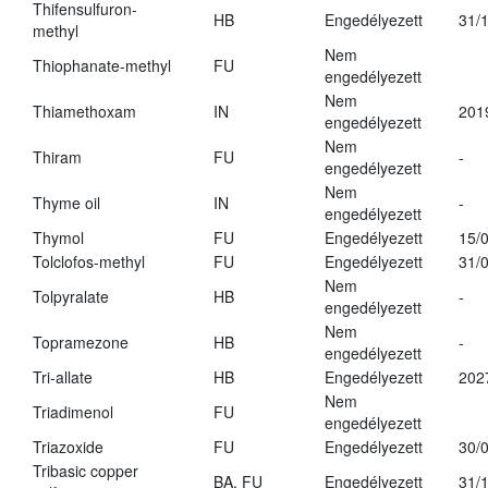
Thifensulfuron-
HB
Engedélyezett
31/
methyl
Nem
Thiophanate-methyl
FU
engedélyezett
Nem
Thiamethoxam
IN
201
engedélyezett
Nem
Thiram
FU
-
engedélyezett
Nem
Thyme oil
IN
-
engedélyezett
Thymol
FU
Engedélyezett
15/
Tolclofos-methyl
FU
Engedélyezett
31/
Nem
Tolpyralate
HB
-
engedélyezett
Nem
Topramezone
HB
-
engedélyezett
Tri-allate
HB
Engedélyezett
202
Nem
Triadimenol
FU
engedélyezett
Triazoxide
FU
Engedélyezett
30/
Tribasic copper
BA, FU
Engedélyezett
31/