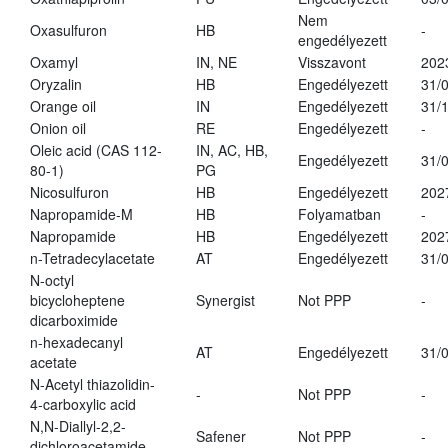
Nem
Oxasulfuron
HB
-
engedélyezett
Oxamyl
IN, NE
Visszavont
202
Oryzalin
HB
Engedélyezett
31/
Orange oil
IN
Engedélyezett
31/
Onion oil
RE
Engedélyezett
-
Oleic acid (CAS 112-
IN, AC, HB,
Engedélyezett
31/
80-1)
PG
Nicosulfuron
HB
Engedélyezett
202
Napropamide-M
HB
Folyamatban
-
Napropamide
HB
Engedélyezett
202
n-Tetradecylacetate
AT
Engedélyezett
31/
N-octyl
bicycloheptene
Synergist
Not PPP
-
dicarboximide
n-hexadecanyl
AT
Engedélyezett
31/
acetate
N-Acetyl thiazolidin-
-
Not PPP
-
4-carboxylic acid
N,N-Diallyl-2,2-
Safener
Not PPP
-
dichloroacetamide