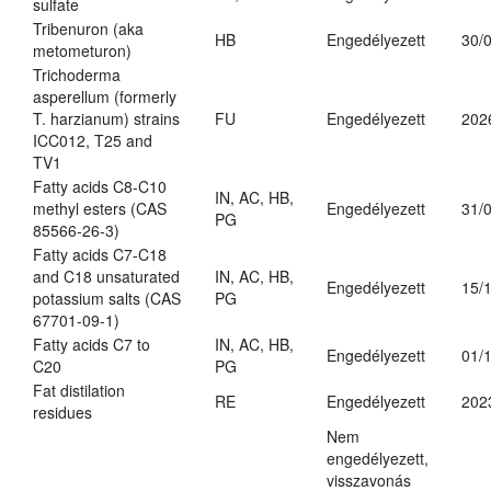
sulfate
Tribenuron (aka
HB
Engedélyezett
30/
metometuron)
Trichoderma
asperellum (formerly
T. harzianum) strains
FU
Engedélyezett
202
ICC012, T25 and
TV1
Fatty acids C8-C10
IN, AC, HB,
methyl esters (CAS
Engedélyezett
31/
PG
85566-26-3)
Fatty acids C7-C18
and C18 unsaturated
IN, AC, HB,
Engedélyezett
15/
potassium salts (CAS
PG
67701-09-1)
Fatty acids C7 to
IN, AC, HB,
Engedélyezett
01/
C20
PG
Fat distilation
RE
Engedélyezett
202
residues
Nem
engedélyezett,
visszavonás