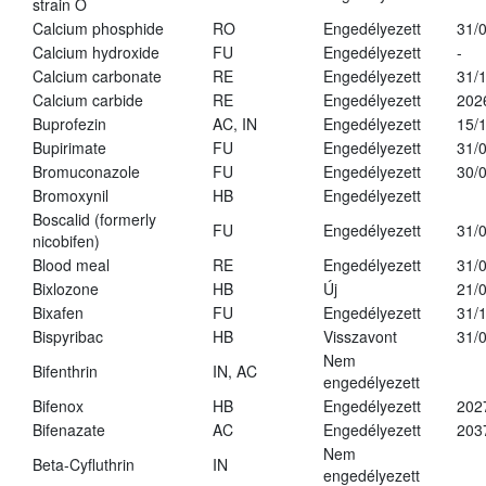
strain O
Calcium phosphide
RO
Engedélyezett
31/
Calcium hydroxide
FU
Engedélyezett
-
Calcium carbonate
RE
Engedélyezett
31/
Calcium carbide
RE
Engedélyezett
202
Buprofezin
AC, IN
Engedélyezett
15/
Bupirimate
FU
Engedélyezett
31/
Bromuconazole
FU
Engedélyezett
30/
Bromoxynil
HB
Engedélyezett
Boscalid (formerly
FU
Engedélyezett
31/
nicobifen)
Blood meal
RE
Engedélyezett
31/
Bixlozone
HB
Új
21/
Bixafen
FU
Engedélyezett
31/
Bispyribac
HB
Visszavont
31/
Nem
Bifenthrin
IN, AC
engedélyezett
Bifenox
HB
Engedélyezett
202
Bifenazate
AC
Engedélyezett
203
Nem
Beta-Cyfluthrin
IN
engedélyezett