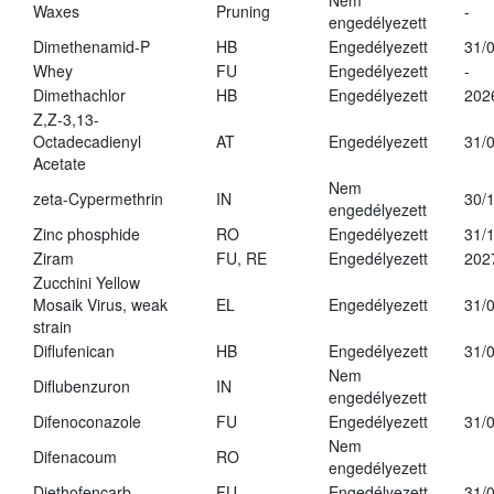
Nem
Waxes
Pruning
-
engedélyezett
Dimethenamid-P
HB
Engedélyezett
31/
Whey
FU
Engedélyezett
-
Dimethachlor
HB
Engedélyezett
202
Z,Z-3,13-
Octadecadienyl
AT
Engedélyezett
31/
Acetate
Nem
zeta-Cypermethrin
IN
30/
engedélyezett
Zinc phosphide
RO
Engedélyezett
31/
Ziram
FU, RE
Engedélyezett
202
Zucchini Yellow
Mosaik Virus, weak
EL
Engedélyezett
31/
strain
Diflufenican
HB
Engedélyezett
31/
Nem
Diflubenzuron
IN
engedélyezett
Difenoconazole
FU
Engedélyezett
31/
Nem
Difenacoum
RO
engedélyezett
Diethofencarb
FU
Engedélyezett
31/