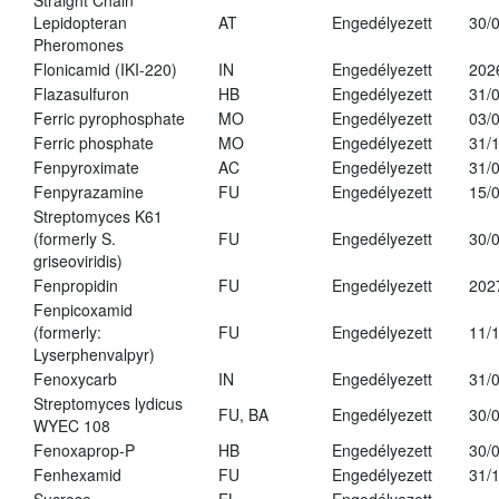
Straight Chain
Lepidopteran
AT
Engedélyezett
30/
Pheromones
Flonicamid (IKI-220)
IN
Engedélyezett
202
Flazasulfuron
HB
Engedélyezett
31/
Ferric pyrophosphate
MO
Engedélyezett
03/
Ferric phosphate
MO
Engedélyezett
31/
Fenpyroximate
AC
Engedélyezett
31/
Fenpyrazamine
FU
Engedélyezett
15/
Streptomyces K61
(formerly S.
FU
Engedélyezett
30/
griseoviridis)
Fenpropidin
FU
Engedélyezett
202
Fenpicoxamid
(formerly:
FU
Engedélyezett
11/
Lyserphenvalpyr)
Fenoxycarb
IN
Engedélyezett
31/
Streptomyces lydicus
FU, BA
Engedélyezett
30/
WYEC 108
Fenoxaprop-P
HB
Engedélyezett
30/
Fenhexamid
FU
Engedélyezett
31/