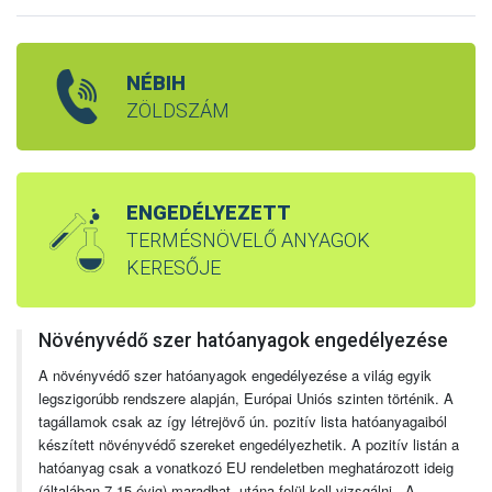
NÉBIH
ZÖLDSZÁM
ENGEDÉLYEZETT
TERMÉSNÖVELŐ ANYAGOK
KERESŐJE
Növényvédő szer hatóanyagok engedélyezése
A növényvédő szer hatóanyagok engedélyezése a világ egyik
legszigorúbb rendszere alapján, Európai Uniós szinten történik. A
tagállamok csak az így létrejövő ún. pozitív lista hatóanyagaiból
készített növényvédő szereket engedélyezhetik. A pozitív listán a
hatóanyag csak a vonatkozó EU rendeletben meghatározott ideig
(általában 7-15 évig) maradhat, utána felül kell vizsgálni. A