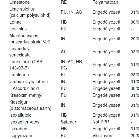
Limestone
RE
Folyamatban
Lime sulphur
FU, IN, AC
Engedélyezett
31/
(calcium polysulphid)
Lenacil
HB
Engedélyezett
30/
Lecithins
FU
Engedélyezett
-
Akanthomyces
IN
Engedélyezett
29/
muscarius strain Ve6
Lavandulyl
AT
Engedélyezett
03/
senecioate
Lauric acid (CAS
IN, AC, HB,
Engedélyezett
31/
143-07-7)
PG
Laminarin
EL
Engedélyezett
28/
lambda-Cyhalothrin
IN
Engedélyezett
31/
L-Ascorbic acid
FU
Engedélyezett
30/
Kresoxim-methyl
FU
Engedélyezett
31/
Kieselgur
IN
Engedélyezett
31/
(diatomaceous earth)
Isoxaflutole
HB
Engedélyezett
31/
Isoxadifen-ethyl
Safener
Not PPP
-
Isoxaben
HB
Engedélyezett
31/
Isopyrazam
FU
Visszavont
202