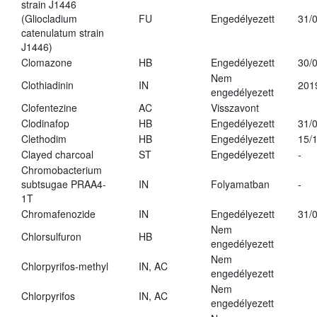
strain J1446
(Gliocladium
FU
Engedélyezett
31/
catenulatum strain
J1446)
Clomazone
HB
Engedélyezett
30/
Nem
Clothiadinin
IN
201
engedélyezett
Clofentezine
AC
Visszavont
Clodinafop
HB
Engedélyezett
31/
Clethodim
HB
Engedélyezett
15/
Clayed charcoal
ST
Engedélyezett
-
Chromobacterium
subtsugae PRAA4-
IN
Folyamatban
-
1T
Chromafenozide
IN
Engedélyezett
31/
Nem
Chlorsulfuron
HB
engedélyezett
Nem
Chlorpyrifos-methyl
IN, AC
engedélyezett
Nem
Chlorpyrifos
IN, AC
engedélyezett