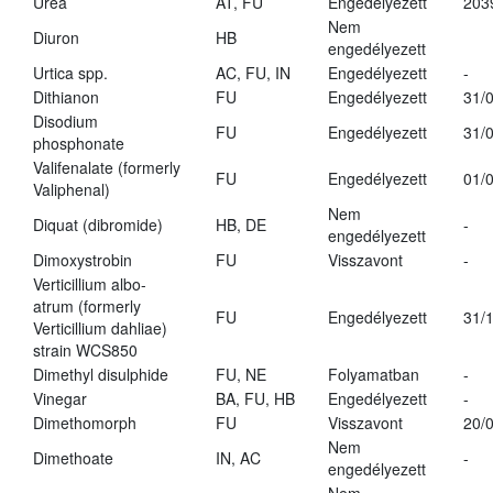
Urea
AT, FU
Engedélyezett
203
Nem
Diuron
HB
engedélyezett
Urtica spp.
AC, FU, IN
Engedélyezett
-
Dithianon
FU
Engedélyezett
31/
Disodium
FU
Engedélyezett
31/
phosphonate
Valifenalate (formerly
FU
Engedélyezett
01/
Valiphenal)
Nem
Diquat (dibromide)
HB, DE
-
engedélyezett
Dimoxystrobin
FU
Visszavont
-
Verticillium albo-
atrum (formerly
FU
Engedélyezett
31/
Verticillium dahliae)
strain WCS850
Dimethyl disulphide
FU, NE
Folyamatban
-
Vinegar
BA, FU, HB
Engedélyezett
-
Dimethomorph
FU
Visszavont
20/
Nem
Dimethoate
IN, AC
-
engedélyezett