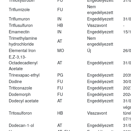
Trifloxystrobin
FU
Engedélyezett
31/
Nem
Triflumizole
FU
engedélyezett
Triflumuron
IN
Engedélyezett
31/
Triflusulfuron
HB
Visszavont
-
Emamectin
IN
Engedélyezett
15/
Trimethylamine
Nem
AT
hydrochloride
engedélyezett
Elemental Iron
MO
Új
26/
E,Z-3,13-
Octadecadienyl
AT
Engedélyezett
31/
Acetate
Trinexapac-ethyl
PG
Engedélyezett
203
Dodine
FU
Engedélyezett
30/
Triticonazole
FU
Engedélyezett
202
Dodemorph
FU
Engedélyezett
202
Dodecyl acetate
AT
Engedélyezett
31/
vég
Tritosulforon
HB
Visszavont
türe
07/
Dodecan-1-ol
AT
Engedélyezett
31/