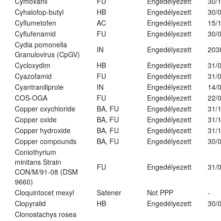
Cymoxanil
FU
Engedélyezett
30/
Cyhalofop-butyl
HB
Engedélyezett
30/
Cyflumetofen
AC
Engedélyezett
15/
Cyflufenamid
FU
Engedélyezett
30/
Cydia pomonella
IN
Engedélyezett
203
Granulovirus (CpGV)
Cycloxydim
HB
Engedélyezett
31/
Cyazofamid
FU
Engedélyezett
31/
Cyantraniliprole
IN
Engedélyezett
14/
COS-OGA
FU
Engedélyezett
22/
Copper oxychloride
BA, FU
Engedélyezett
31/
Copper oxide
BA, FU
Engedélyezett
31/
Copper hydroxide
BA, FU
Engedélyezett
31/
Copper compounds
BA, FU
Engedélyezett
30/
Coniothyrium
minitans Strain
FU
Engedélyezett
31/
CON/M/91-08 (DSM
9660)
Cloquintocet mexyl
Safener
Not PPP
-
Clopyralid
HB
Engedélyezett
30/
Clonostachys rosea