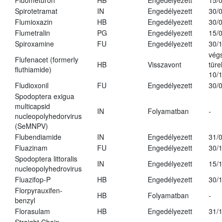
Fluometuron
HB
Engedélyezett
15/
Spirotetramat
IN
Engedélyezett
30/
Flumioxazin
HB
Engedélyezett
30/
Flumetralin
PG
Engedélyezett
15/
Spiroxamine
FU
Engedélyezett
30/
vég
Flufenacet (formerly
HB
Visszavont
türe
fluthiamide)
10/
Fludioxonil
FU
Engedélyezett
30/
Spodoptera exigua
multicapsid
IN
Folyamatban
-
nucleopolyhedorvirus
(SeMNPV)
Flubendiamide
IN
Engedélyezett
31/
Fluazinam
FU
Engedélyezett
30/
Spodoptera littoralis
IN
Engedélyezett
15/
nucleopolyhedrovirus
Fluazifop-P
HB
Engedélyezett
30/
Florpyrauxifen-
HB
Folyamatban
-
benzyl
Florasulam
HB
Engedélyezett
31/