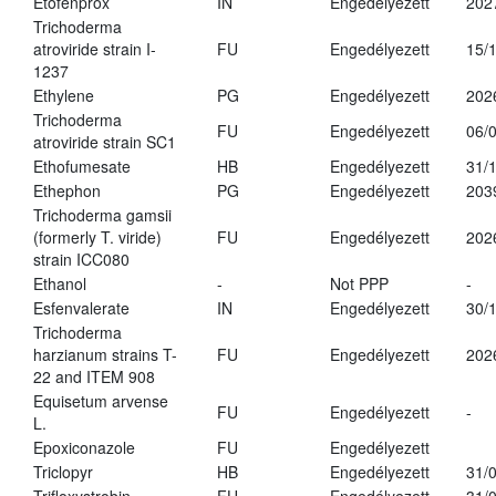
Etofenprox
IN
Engedélyezett
202
Trichoderma
atroviride strain I-
FU
Engedélyezett
15/
1237
Ethylene
PG
Engedélyezett
202
Trichoderma
FU
Engedélyezett
06/
atroviride strain SC1
Ethofumesate
HB
Engedélyezett
31/
Ethephon
PG
Engedélyezett
203
Trichoderma gamsii
(formerly T. viride)
FU
Engedélyezett
202
strain ICC080
Ethanol
-
Not PPP
-
Esfenvalerate
IN
Engedélyezett
30/
Trichoderma
harzianum strains T-
FU
Engedélyezett
202
22 and ITEM 908
Equisetum arvense
FU
Engedélyezett
-
L.
Epoxiconazole
FU
Engedélyezett
Triclopyr
HB
Engedélyezett
31/