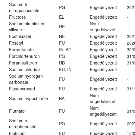
Sodium 5-
PG
Engedélyezett
202
nitroguaiacolate
Fructose
EL
Engedélyezett
-
Sodium aluminium
Nem
RE
silicate
engedélyezett
Fosthiazate
NE
Engedélyezett
202
Fosetyl
FU
Engedélyezett
202
Formetanate
IN, AC
Engedélyezett
30/
Forchlorfenuron
PG
Engedélyezett
31/
Foramsulfuron
HB
Engedélyezett
31/
Sodium chloride
FU, IN
Engedélyezett
-
Sodium hydrogen
FU
Engedélyezett
-
carbonate
Fluxapyroxad
FU
Engedélyezett
31/
Nem
Sodium hypochlorite
BA
engedélyezett
Nem
Flutriafol
FU
31/
engedélyezett
Sodium o-
PG
Engedélyezett
202
nitrophenolate
Flutolanil
FU
Engedélyezett
15/