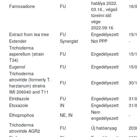
hatálya 2022.
Famoxadone
FU
16/
03.16., végső
türelmi idő
vége
2022.09.16.
Extract from tea tree
FU
Engedélyezett
15/
Extender
Synergist
Not PPP
-
Trichoderma
asperellum (strain
FU
Engedélyezett
15/
T34)
Eugenol
FU
Engedélyezett
15/
Trichoderma
atroviride (formerly T.
FU
Engedélyezett
30/
harzianum) strains
IMI 206040 and T11
Etridiazole
FU
Engedélyezett
31/
Etoxazole
IN
Engedélyezett
31/
Nem
Ethoprophos
NE, IN
-
engedélyezett
Trichoderma
FU
Új hatóanyag
203
atroviride AGR2