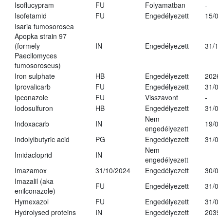
Isoflucypram
FU
Folyamatban
-
Isofetamid
FU
Engedélyezett
15/
Isaria fumosorosea
Apopka strain 97
(formely
IN
Engedélyezett
31/
Paecilomyces
fumosoroseus)
Iron sulphate
HB
Engedélyezett
202
Iprovalicarb
FU
Engedélyezett
31/
Ipconazole
FU
Visszavont
-
Iodosulfuron
HB
Engedélyezett
31/
Nem
Indoxacarb
IN
19/
engedélyezett
Indolylbutyric acid
PG
Engedélyezett
31/
Nem
Imidacloprid
IN
engedélyezett
Imazamox
31/10/2024
Engedélyezett
30/
Imazalil (aka
FU
Engedélyezett
31/
enilconazole)
Hymexazol
FU
Engedélyezett
31/
Hydrolysed proteins
IN
Engedélyezett
203