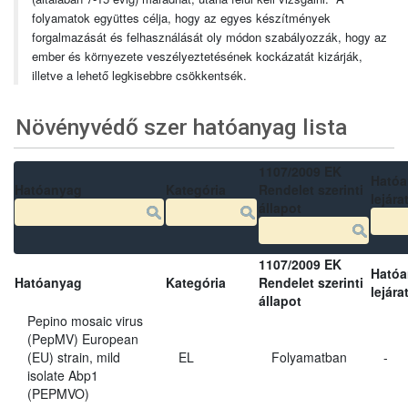
folyamatok együttes célja, hogy az egyes készítmények
forgalmazását és felhasználását oly módon szabályozzák, hogy az
ember és környezete veszélyeztetésének kockázatát kizárják,
illetve a lehető legkisebbre csökkentsék.
Növényvédő szer hatóanyag lista
1107/2009 EK
Ható
Hatóanyag
Kategória
Rendelet szerinti
lejára
állapot
1107/2009 EK
Ható
Hatóanyag
Kategória
Rendelet szerinti
lejára
állapot
Pepino mosaic virus
(PepMV) European
(EU) strain, mild
EL
Folyamatban
-
isolate Abp1
(PEPMVO)