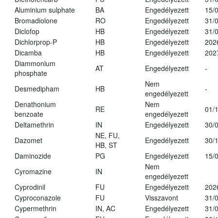
Aluminium sulphate
BA
Engedélyezett
15/
Bromadiolone
RO
Engedélyezett
31/
Diclofop
HB
Engedélyezett
31/
Dichlorprop-P
HB
Engedélyezett
202
Dicamba
HB
Engedélyezett
202
Diammonium
AT
Engedélyezett
-
phosphate
Nem
Desmedipham
HB
-
engedélyezett
Denathonium
Nem
RE
01/
benzoate
engedélyezett
Deltamethrin
IN
Engedélyezett
30/
NE, FU,
Dazomet
Engedélyezett
30/
HB, ST
Daminozide
PG
Engedélyezett
15/
Nem
Cyromazine
IN
engedélyezett
Cyprodinil
FU
Engedélyezett
202
Cyproconazole
FU
Visszavont
31/
Cypermethrin
IN, AC
Engedélyezett
31/