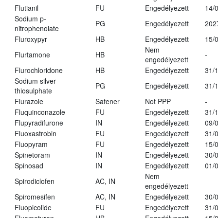
Flutianil
FU
Engedélyezett
14/
Sodium p-
PG
Engedélyezett
202
nitrophenolate
Fluroxypyr
HB
Engedélyezett
15/
Nem
Flurtamone
HB
-
engedélyezett
Flurochloridone
HB
Engedélyezett
31/
Sodium silver
PG
Engedélyezett
31/
thiosulphate
Flurazole
Safener
Not PPP
-
Fluquinconazole
FU
Engedélyezett
31/
Flupyradifurone
IN
Engedélyezett
09/
Fluoxastrobin
FU
Engedélyezett
31/
Fluopyram
FU
Engedélyezett
15/
Spinetoram
IN
Engedélyezett
30/
Spinosad
IN
Engedélyezett
01/
Nem
Spirodiclofen
AC, IN
engedélyezett
Spiromesifen
AC, IN
Engedélyezett
30/
Fluopicolide
FU
Engedélyezett
31/