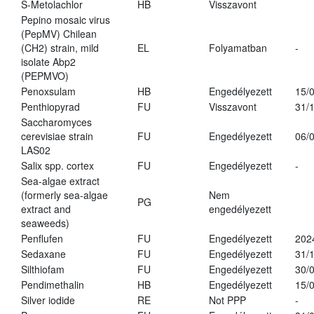
S-Metolachlor
HB
Visszavont
Pepino mosaic virus
(PepMV) Chilean
(CH2) strain, mild
EL
Folyamatban
-
isolate Abp2
(PEPMVO)
Penoxsulam
HB
Engedélyezett
15/
Penthiopyrad
FU
Visszavont
31/
Saccharomyces
cerevisiae strain
FU
Engedélyezett
06/
LAS02
Salix spp. cortex
FU
Engedélyezett
-
Sea-algae extract
(formerly sea-algae
Nem
PG
extract and
engedélyezett
seaweeds)
Penflufen
FU
Engedélyezett
202
Sedaxane
FU
Engedélyezett
31/
Silthiofam
FU
Engedélyezett
30/
Pendimethalin
HB
Engedélyezett
15/
Silver iodide
RE
Not PPP
-