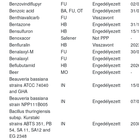
Benzovindiflupyr
FU
Engedélyezett
02/
Benzoic acid
BA, FU, OT
Engedélyezett
31/
Benthiavalicarb
FU
Visszavont
Bentazone
HB
Engedélyezett
31/
Bensulfuron
HB
Engedélyezett
15/
Benoxacor
Safener
Not PPP
-
Benfluralin
HB
Visszavont
202
Benalaxyl-M
FU
Engedélyezett
30/
Benalaxyl
FU
Engedélyezett
Beflubutamid
HB
Engedélyezett
202
Beer
MO
Engedélyezett
-
Beauveria bassiana
strains ATCC 74040
IN
Engedélyezett
15/
and GHA
Beauveria bassiana
IN
Engedélyezett
07/
strain NPP111B005
Bacillus thuringiensis
subsp. Kurstaki
strains ABTS 351, PB
IN
Engedélyezett
203
54, SA 11, SA12 and
EG 2348