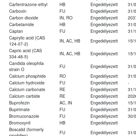
Carfentrazone-ethyl
HB
Engedélyezett
31/
Carboxin
FU
Engedélyezett
31/
Carbon dioxide
IN, RO
Engedélyezett
203
Carbetamide
HB
Engedélyezett
31/
Captan
FU
Engedélyezett
31/
Caprylic acid (CAS
IN, AC, HB
Engedélyezett
15/
124-07-2)
Capric acid (CAS
IN, AC, HB
Engedélyezett
15/
334-48-5)
Candida oleophila
FU
Engedélyezett
31/
strain O
Calcium phosphide
RO
Engedélyezett
31/
Calcium hydroxide
FU
Engedélyezett
-
Calcium carbonate
RE
Engedélyezett
31/
Calcium carbide
RE
Engedélyezett
202
Buprofezin
AC, IN
Engedélyezett
15/
Bupirimate
FU
Engedélyezett
31/
Bromuconazole
FU
Engedélyezett
30/
Bromoxynil
HB
Engedélyezett
Boscalid (formerly
FU
Engedélyezett
31/
nicobifen)