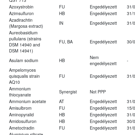
QST 713
Azoxystrobin
FU
Engedélyezett
31/
Azimsulfuron
HB
Engedélyezett
31/
Azadirachtin
IN
Engedélyezett
31/
(Margosa extract)
Aureobasidium
pullulans (strains
FU, BA
Engedélyezett
30/
DSM 14940 and
DSM 14941)
Nem
Asulam sodium
HB
-
engedélyezett
Ampelomyces
quisqualis strain
FU
Engedélyezett
31/
AQ10
Ammonium
Synergist
Not PPP
thiocyanate
Ammonium acetate
AT
Engedélyezett
31/
Amisulbrom
FU
Engedélyezett
15/
Aminopyralid
HB
Engedélyezett
31/
Amidosulfuron
HB
Engedélyezett
30/
Ametoctradin
FU
Engedélyezett
31/
Aluminium silicate