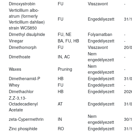
Dimoxystrobin
FU
Visszavont
-
Verticillium albo-
atrum (formerly
FU
Engedélyezett
31/
Verticillium dahliae)
strain WCS850
Dimethyl disulphide
FU, NE
Folyamatban
-
Vinegar
BA, FU, HB
Engedélyezett
-
Dimethomorph
FU
Visszavont
20/
Nem
Dimethoate
IN, AC
-
engedélyezett
Nem
Waxes
Pruning
-
engedélyezett
Dimethenamid-P
HB
Engedélyezett
31/
Whey
FU
Engedélyezett
-
Dimethachlor
HB
Engedélyezett
202
Z,Z-3,13-
Octadecadienyl
AT
Engedélyezett
31/
Acetate
Nem
zeta-Cypermethrin
IN
30/
engedélyezett
Zinc phosphide
RO
Engedélyezett
31/