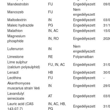
Mandestrobin
FU
Engedélyezett
09/
Nem
Mancozeb
FU
engedélyezett
Maltodextrin
IN
Engedélyezett
03/
Maleic hydrazide
PG
Engedélyezett
31/
Malathion
IN, AC
Engedélyezett
15/
Magnesium
IN, RO
Engedélyezett
202
phosphide
Nem
Lufenuron
IN
engedélyezett
Limestone
RE
Folyamatban
Lime sulphur
FU, IN, AC
Engedélyezett
31/
(calcium polysulphid)
Lenacil
HB
Engedélyezett
30/
Lecithins
FU
Engedélyezett
-
Akanthomyces
IN
Engedélyezett
29/
muscarius strain Ve6
Lavandulyl
AT
Engedélyezett
03/
senecioate
Lauric acid (CAS
IN, AC, HB,
Engedélyezett
31/
143-07-7)
PG