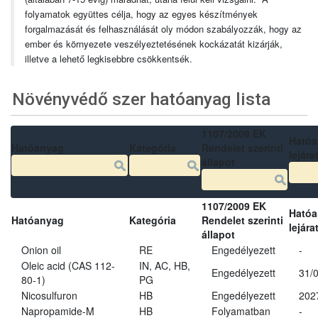
folyamatok együttes célja, hogy az egyes készítmények
forgalmazását és felhasználását oly módon szabályozzák, hogy az
ember és környezete veszélyeztetésének kockázatát kizárják,
illetve a lehető legkisebbre csökkentsék.
Növényvédő szer hatóanyag lista
1107/2009 EK
Ható
Hatóanyag
Kategória
Rendelet szerinti
lejára
állapot
1107/2009 EK
Ható
Hatóanyag
Kategória
Rendelet szerinti
lejára
állapot
Onion oil
RE
Engedélyezett
-
Oleic acid (CAS 112-
IN, AC, HB,
Engedélyezett
31/
80-1)
PG
Nicosulfuron
HB
Engedélyezett
202
Napropamide-M
HB
Folyamatban
-