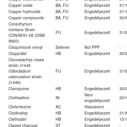
Copper oxide
BA, FU
Engedélyezett
31/
Copper hydroxide
BA, FU
Engedélyezett
31/
Copper compounds
BA, FU
Engedélyezett
30/
Coniothyrium
minitans Strain
FU
Engedélyezett
31/
CON/M/91-08 (DSM
9660)
Cloquintocet mexyl
Safener
Not PPP
-
Clopyralid
HB
Engedélyezett
30/
Clonostachys rosea
strain J1446
(Gliocladium
FU
Engedélyezett
31/
catenulatum strain
J1446)
Clomazone
HB
Engedélyezett
30/
Nem
Clothiadinin
IN
201
engedélyezett
Clofentezine
AC
Visszavont
Clodinafop
HB
Engedélyezett
31/
Clethodim
HB
Engedélyezett
15/
Clayed charcoal
ST
Engedélyezett
-