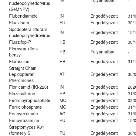
IN
Folyamatban
-
nucleopolyhedorvirus
(SeMNPV)
Flubendiamide
IN
Engedélyezett
31/
Fluazinam
FU
Engedélyezett
30/
Spodoptera littoralis
IN
Engedélyezett
15/
nucleopolyhedrovirus
Fluazifop-P
HB
Engedélyezett
30/
Florpyrauxifen-
HB
Folyamatban
-
benzyl
Florasulam
HB
Engedélyezett
31/
Straight Chain
Lepidopteran
AT
Engedélyezett
30/
Pheromones
Flonicamid (IKI-220)
IN
Engedélyezett
202
Flazasulfuron
HB
Engedélyezett
31/
Ferric pyrophosphate
MO
Engedélyezett
03/
Ferric phosphate
MO
Engedélyezett
31/
Fenpyroximate
AC
Engedélyezett
31/
Fenpyrazamine
FU
Engedélyezett
15/
Streptomyces K61
(formerly S.
FU
Engedélyezett
30/