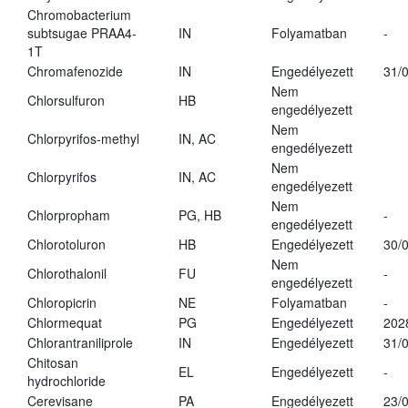
Chromobacterium
subtsugae PRAA4-
IN
Folyamatban
-
1T
Chromafenozide
IN
Engedélyezett
31/
Nem
Chlorsulfuron
HB
engedélyezett
Nem
Chlorpyrifos-methyl
IN, AC
engedélyezett
Nem
Chlorpyrifos
IN, AC
engedélyezett
Nem
Chlorpropham
PG, HB
-
engedélyezett
Chlorotoluron
HB
Engedélyezett
30/
Nem
Chlorothalonil
FU
-
engedélyezett
Chloropicrin
NE
Folyamatban
-
Chlormequat
PG
Engedélyezett
202
Chlorantraniliprole
IN
Engedélyezett
31/
Chitosan
EL
Engedélyezett
-
hydrochloride
Cerevisane
PA
Engedélyezett
23/