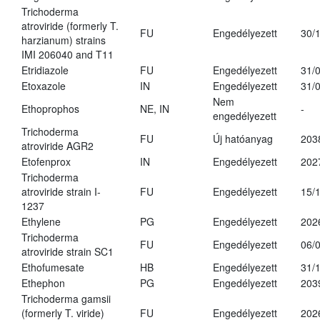
Trichoderma
atroviride (formerly T.
FU
Engedélyezett
30/
harzianum) strains
IMI 206040 and T11
Etridiazole
FU
Engedélyezett
31/
Etoxazole
IN
Engedélyezett
31/
Nem
Ethoprophos
NE, IN
-
engedélyezett
Trichoderma
FU
Új hatóanyag
203
atroviride AGR2
Etofenprox
IN
Engedélyezett
202
Trichoderma
atroviride strain I-
FU
Engedélyezett
15/
1237
Ethylene
PG
Engedélyezett
202
Trichoderma
FU
Engedélyezett
06/
atroviride strain SC1
Ethofumesate
HB
Engedélyezett
31/
Ethephon
PG
Engedélyezett
203
Trichoderma gamsii
(formerly T. viride)
FU
Engedélyezett
202