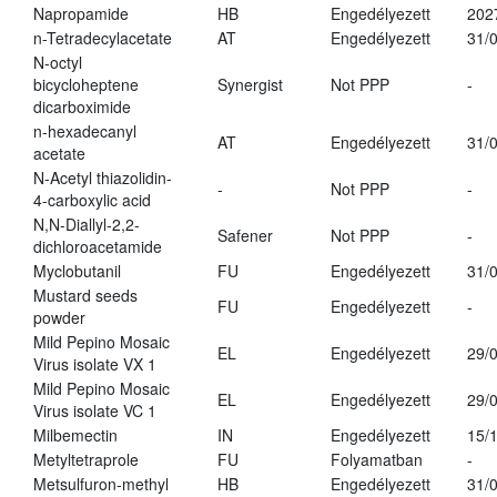
Napropamide
HB
Engedélyezett
202
n-Tetradecylacetate
AT
Engedélyezett
31/
N-octyl
bicycloheptene
Synergist
Not PPP
-
dicarboximide
n-hexadecanyl
AT
Engedélyezett
31/
acetate
N-Acetyl thiazolidin-
-
Not PPP
-
4-carboxylic acid
N,N-Diallyl-2,2-
Safener
Not PPP
-
dichloroacetamide
Myclobutanil
FU
Engedélyezett
31/
Mustard seeds
FU
Engedélyezett
-
powder
Mild Pepino Mosaic
EL
Engedélyezett
29/
Virus isolate VX 1
Mild Pepino Mosaic
EL
Engedélyezett
29/
Virus isolate VC 1
Milbemectin
IN
Engedélyezett
15/
Metyltetraprole
FU
Folyamatban
-
Metsulfuron-methyl
HB
Engedélyezett
31/