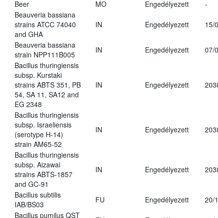
Beer
MO
Engedélyezett
-
Beauveria bassiana
strains ATCC 74040
IN
Engedélyezett
15/
and GHA
Beauveria bassiana
IN
Engedélyezett
07/
strain NPP111B005
Bacillus thuringiensis
subsp. Kurstaki
strains ABTS 351, PB
IN
Engedélyezett
203
54, SA 11, SA12 and
EG 2348
Bacillus thuringiensis
subsp. Israeliensis
IN
Engedélyezett
203
(serotype H-14)
strain AM65-52
Bacillus thuringiensis
subsp. Aizawai
IN
Engedélyezett
203
strains ABTS-1857
and GC-91
Bacillus subtilis
FU
Engedélyezett
20/
IAB/BS03
Bacillus pumilus QST