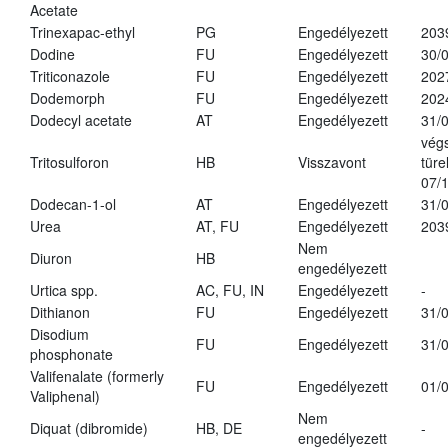
Acetate
Trinexapac-ethyl
PG
Engedélyezett
203
Dodine
FU
Engedélyezett
30/
Triticonazole
FU
Engedélyezett
202
Dodemorph
FU
Engedélyezett
202
Dodecyl acetate
AT
Engedélyezett
31/
vég
Tritosulforon
HB
Visszavont
türe
07/
Dodecan-1-ol
AT
Engedélyezett
31/
Urea
AT, FU
Engedélyezett
203
Nem
Diuron
HB
engedélyezett
Urtica spp.
AC, FU, IN
Engedélyezett
-
Dithianon
FU
Engedélyezett
31/
Disodium
FU
Engedélyezett
31/
phosphonate
Valifenalate (formerly
FU
Engedélyezett
01/
Valiphenal)
Nem
Diquat (dibromide)
HB, DE
-
engedélyezett