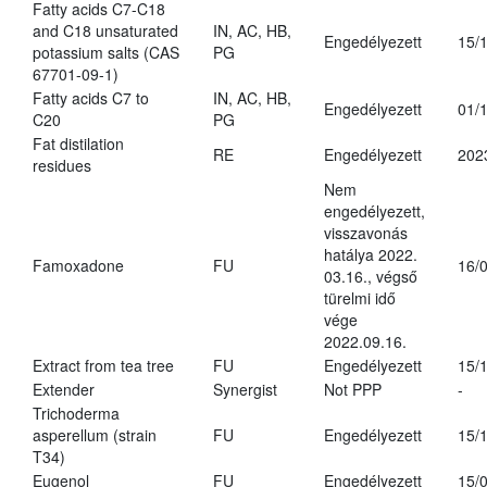
Fatty acids C7-C18
and C18 unsaturated
IN, AC, HB,
Engedélyezett
15/
potassium salts (CAS
PG
67701-09-1)
Fatty acids C7 to
IN, AC, HB,
Engedélyezett
01/
C20
PG
Fat distilation
RE
Engedélyezett
202
residues
Nem
engedélyezett,
visszavonás
hatálya 2022.
Famoxadone
FU
16/
03.16., végső
türelmi idő
vége
2022.09.16.
Extract from tea tree
FU
Engedélyezett
15/
Extender
Synergist
Not PPP
-
Trichoderma
asperellum (strain
FU
Engedélyezett
15/
T34)
Eugenol
FU
Engedélyezett
15/