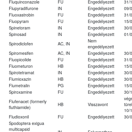
Fluquinconazole
FU
Engedélyezett
31/
Flupyradifurone
IN
Engedélyezett
09/
Fluoxastrobin
FU
Engedélyezett
31/
Fluopyram
FU
Engedélyezett
15/
Spinetoram
IN
Engedélyezett
30/
Spinosad
IN
Engedélyezett
01/
Nem
Spirodiclofen
AC, IN
engedélyezett
Spiromesifen
AC, IN
Engedélyezett
30/
Fluopicolide
FU
Engedélyezett
31/
Fluometuron
HB
Engedélyezett
15/
Spirotetramat
IN
Engedélyezett
30/
Flumioxazin
HB
Engedélyezett
30/
Flumetralin
PG
Engedélyezett
15/
Spiroxamine
FU
Engedélyezett
30/
vég
Flufenacet (formerly
HB
Visszavont
türe
fluthiamide)
10/
Fludioxonil
FU
Engedélyezett
30/
Spodoptera exigua
multicapsid