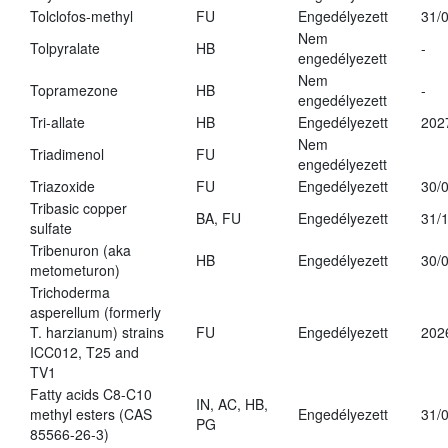
Tolclofos-methyl
FU
Engedélyezett
31/
Nem
Tolpyralate
HB
-
engedélyezett
Nem
Topramezone
HB
-
engedélyezett
Tri-allate
HB
Engedélyezett
202
Nem
Triadimenol
FU
engedélyezett
Triazoxide
FU
Engedélyezett
30/
Tribasic copper
BA, FU
Engedélyezett
31/
sulfate
Tribenuron (aka
HB
Engedélyezett
30/
metometuron)
Trichoderma
asperellum (formerly
T. harzianum) strains
FU
Engedélyezett
202
ICC012, T25 and
TV1
Fatty acids C8-C10
IN, AC, HB,
methyl esters (CAS
Engedélyezett
31/
PG
85566-26-3)