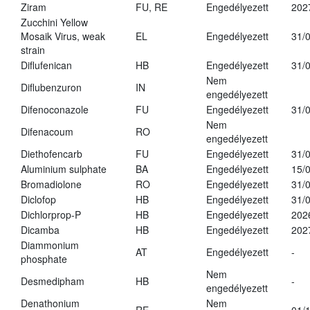
Ziram
FU, RE
Engedélyezett
202
Zucchini Yellow
Mosaik Virus, weak
EL
Engedélyezett
31/
strain
Diflufenican
HB
Engedélyezett
31/
Nem
Diflubenzuron
IN
engedélyezett
Difenoconazole
FU
Engedélyezett
31/
Nem
Difenacoum
RO
engedélyezett
Diethofencarb
FU
Engedélyezett
31/
Aluminium sulphate
BA
Engedélyezett
15/
Bromadiolone
RO
Engedélyezett
31/
Diclofop
HB
Engedélyezett
31/
Dichlorprop-P
HB
Engedélyezett
202
Dicamba
HB
Engedélyezett
202
Diammonium
AT
Engedélyezett
-
phosphate
Nem
Desmedipham
HB
-
engedélyezett
Denathonium
Nem