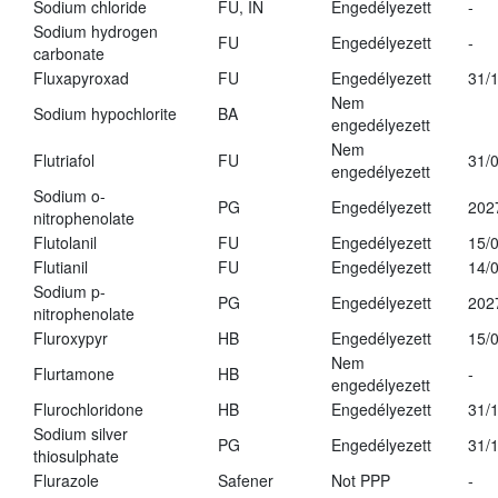
Sodium chloride
FU, IN
Engedélyezett
-
Sodium hydrogen
FU
Engedélyezett
-
carbonate
Fluxapyroxad
FU
Engedélyezett
31/
Nem
Sodium hypochlorite
BA
engedélyezett
Nem
Flutriafol
FU
31/
engedélyezett
Sodium o-
PG
Engedélyezett
202
nitrophenolate
Flutolanil
FU
Engedélyezett
15/
Flutianil
FU
Engedélyezett
14/
Sodium p-
PG
Engedélyezett
202
nitrophenolate
Fluroxypyr
HB
Engedélyezett
15/
Nem
Flurtamone
HB
-
engedélyezett
Flurochloridone
HB
Engedélyezett
31/
Sodium silver
PG
Engedélyezett
31/
thiosulphate
Flurazole
Safener
Not PPP
-