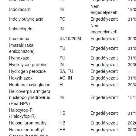
Nem
Indoxacarb
IN
19/
engedélyezett
Indolylbutyric acid
PG
Engedélyezett
31/
Nem
Imidacloprid
IN
engedélyezett
Imazamox
31/10/2024
Engedélyezett
30/
Imazalil (aka
FU
Engedélyezett
31/
enilconazole)
Hymexazol
FU
Engedélyezett
31/
Hydrolysed proteins
IN
Engedélyezett
203
Hydrogen peroxide
BA, FU
Engedélyezett
-
Hexythiazox
AC, IN
Engedélyezett
31/
Heptamaloxyloglucan
EL
Engedélyezett
203
Helicoverpa armigera
nucleopolyhedrovirus
IN
Engedélyezett
15/
(HearNPV)
Haloxyfop-P
HB
Engedélyezett
31/
(Haloxyfop-R)
Halosulfuron methyl
HB
Engedélyezett
202
Halauxifen-methyl
HB
Engedélyezett
05/