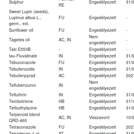
Sulphur
Engedélyezett
31/
RE
Sweet Lupin (seeds),
Lupinus albus L.,
FU
Engedélyezett
-
germ., ext.
Sunflower oil
FU
Engedélyezett
-
Nem
Tagetes oil
AC, IN
-
engedélyezett
Talc E553B
-
Engedélyezett
-
tau-Fluvalinate
IN
Engedélyezett
31/
Tebuconazole
FU
Engedélyezett
31/
Tebufenozide
IN
Engedélyezett
31/
Tebufenpyrad
AC
Engedélyezett
202
Nem
Teflubenzuron
IN
engedélyezett
Tefluthrin
IN
Engedélyezett
31/
Tembotrione
HB
Engedélyezett
31/
Terbuthylazine
HB
Engedélyezett
31/
Terpenoid blend
AC, IN
Visszavont
10/
QRD-460
Tetraconazole
FU
Engedélyezett
202
Tetradecan-1-ol
AT
Engedélyezett
31/