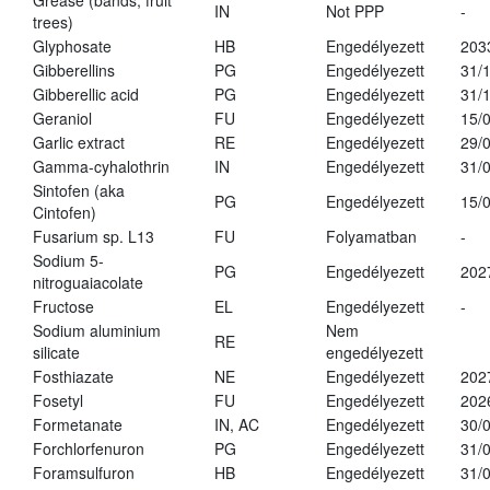
Grease (bands, fruit
IN
Not PPP
-
trees)
Glyphosate
HB
Engedélyezett
203
Gibberellins
PG
Engedélyezett
31/
Gibberellic acid
PG
Engedélyezett
31/
Geraniol
FU
Engedélyezett
15/
Garlic extract
RE
Engedélyezett
29/
Gamma-cyhalothrin
IN
Engedélyezett
31/
Sintofen (aka
PG
Engedélyezett
15/
Cintofen)
Fusarium sp. L13
FU
Folyamatban
-
Sodium 5-
PG
Engedélyezett
202
nitroguaiacolate
Fructose
EL
Engedélyezett
-
Sodium aluminium
Nem
RE
silicate
engedélyezett
Fosthiazate
NE
Engedélyezett
202
Fosetyl
FU
Engedélyezett
202
Formetanate
IN, AC
Engedélyezett
30/
Forchlorfenuron
PG
Engedélyezett
31/
Foramsulfuron
HB
Engedélyezett
31/