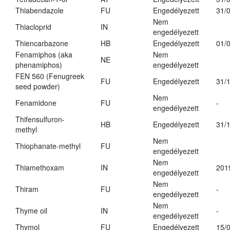
Thiabendazole
FU
Engedélyezett
31/
Nem
Thiacloprid
IN
engedélyezett
Thiencarbazone
HB
Engedélyezett
01/
Fenamiphos (aka
Nem
NE
phenamiphos)
engedélyezett
FEN 560 (Fenugreek
FU
Engedélyezett
31/
seed powder)
Nem
Fenamidone
FU
-
engedélyezett
Thifensulfuron-
HB
Engedélyezett
31/
methyl
Nem
Thiophanate-methyl
FU
engedélyezett
Nem
Thiamethoxam
IN
201
engedélyezett
Nem
Thiram
FU
-
engedélyezett
Nem
Thyme oil
IN
-
engedélyezett
Thymol
FU
Engedélyezett
15/