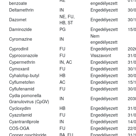
RE
01/
benzoate
engedélyezett
Deltamethrin
IN
Engedélyezett
30/
NE, FU,
Dazomet
Engedélyezett
30/
HB, ST
Daminozide
PG
Engedélyezett
15/
Nem
Cyromazine
IN
engedélyezett
Cyprodinil
FU
Engedélyezett
202
Cyproconazole
FU
Visszavont
31/
Cypermethrin
IN, AC
Engedélyezett
31/
Cymoxanil
FU
Engedélyezett
30/
Cyhalofop-butyl
HB
Engedélyezett
30/
Cyflumetofen
AC
Engedélyezett
15/
Cyflufenamid
FU
Engedélyezett
30/
Cydia pomonella
IN
Engedélyezett
203
Granulovirus (CpGV)
Cycloxydim
HB
Engedélyezett
31/
Cyazofamid
FU
Engedélyezett
31/
Cyantraniliprole
IN
Engedélyezett
14/
COS-OGA
FU
Engedélyezett
22/
Copper oxychloride
BA, FU
Engedélyezett
31/