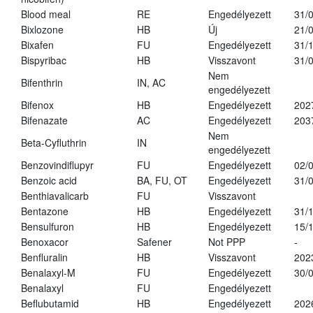
Blood meal
RE
Engedélyezett
31/
Bixlozone
HB
Új
21/
Bixafen
FU
Engedélyezett
31/
Bispyribac
HB
Visszavont
31/
Nem
Bifenthrin
IN, AC
engedélyezett
Bifenox
HB
Engedélyezett
202
Bifenazate
AC
Engedélyezett
203
Nem
Beta-Cyfluthrin
IN
engedélyezett
Benzovindiflupyr
FU
Engedélyezett
02/
Benzoic acid
BA, FU, OT
Engedélyezett
31/
Benthiavalicarb
FU
Visszavont
Bentazone
HB
Engedélyezett
31/
Bensulfuron
HB
Engedélyezett
15/
Benoxacor
Safener
Not PPP
-
Benfluralin
HB
Visszavont
202
Benalaxyl-M
FU
Engedélyezett
30/
Benalaxyl
FU
Engedélyezett
Beflubutamid
HB
Engedélyezett
202