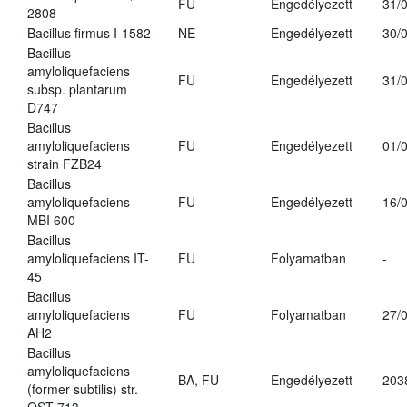
FU
Engedélyezett
31/
2808
Bacillus firmus I-1582
NE
Engedélyezett
30/
Bacillus
amyloliquefaciens
FU
Engedélyezett
31/
subsp. plantarum
D747
Bacillus
amyloliquefaciens
FU
Engedélyezett
01/
strain FZB24
Bacillus
amyloliquefaciens
FU
Engedélyezett
16/
MBI 600
Bacillus
amyloliquefaciens IT-
FU
Folyamatban
-
45
Bacillus
amyloliquefaciens
FU
Folyamatban
27/
AH2
Bacillus
amyloliquefaciens
BA, FU
Engedélyezett
203
(former subtilis) str.