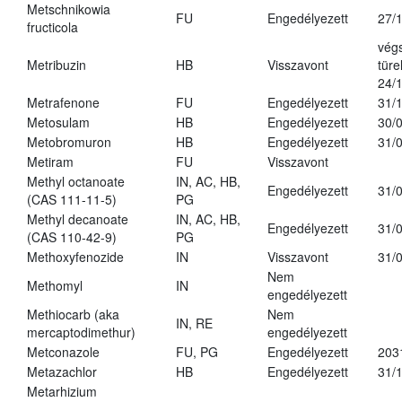
Metschnikowia
FU
Engedélyezett
27/
fructicola
vég
Metribuzin
HB
Visszavont
türe
24/
Metrafenone
FU
Engedélyezett
31/
Metosulam
HB
Engedélyezett
30/
Metobromuron
HB
Engedélyezett
31/
Metiram
FU
Visszavont
Methyl octanoate
IN, AC, HB,
Engedélyezett
31/
(CAS 111-11-5)
PG
Methyl decanoate
IN, AC, HB,
Engedélyezett
31/
(CAS 110-42-9)
PG
Methoxyfenozide
IN
Visszavont
31/
Nem
Methomyl
IN
engedélyezett
Methiocarb (aka
Nem
IN, RE
mercaptodimethur)
engedélyezett
Metconazole
FU, PG
Engedélyezett
203
Metazachlor
HB
Engedélyezett
31/
Metarhizium