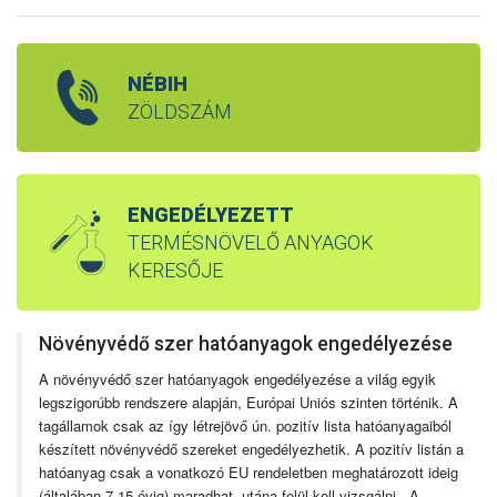
NÉBIH
ZÖLDSZÁM
ENGEDÉLYEZETT
TERMÉSNÖVELŐ ANYAGOK
KERESŐJE
Növényvédő szer hatóanyagok engedélyezése
A növényvédő szer hatóanyagok engedélyezése a világ egyik
legszigorúbb rendszere alapján, Európai Uniós szinten történik. A
tagállamok csak az így létrejövő ún. pozitív lista hatóanyagaiból
készített növényvédő szereket engedélyezhetik. A pozitív listán a
hatóanyag csak a vonatkozó EU rendeletben meghatározott ideig
(általában 7-15 évig) maradhat, utána felül kell vizsgálni. A