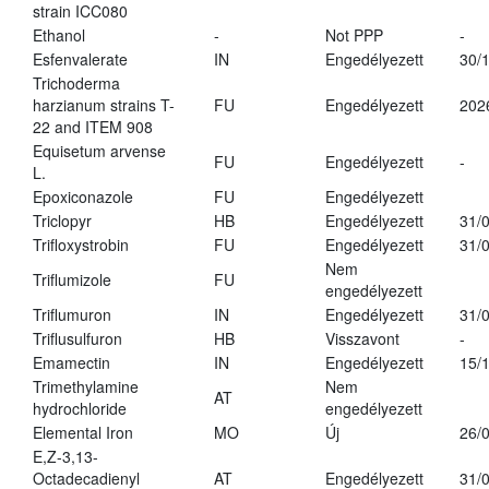
strain ICC080
Ethanol
-
Not PPP
-
Esfenvalerate
IN
Engedélyezett
30/
Trichoderma
harzianum strains T-
FU
Engedélyezett
202
22 and ITEM 908
Equisetum arvense
FU
Engedélyezett
-
L.
Epoxiconazole
FU
Engedélyezett
Triclopyr
HB
Engedélyezett
31/
Trifloxystrobin
FU
Engedélyezett
31/
Nem
Triflumizole
FU
engedélyezett
Triflumuron
IN
Engedélyezett
31/
Triflusulfuron
HB
Visszavont
-
Emamectin
IN
Engedélyezett
15/
Trimethylamine
Nem
AT
hydrochloride
engedélyezett
Elemental Iron
MO
Új
26/
E,Z-3,13-
Octadecadienyl
AT
Engedélyezett
31/