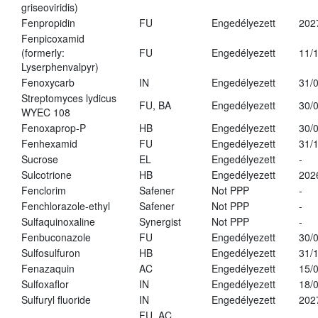
griseoviridis)
Fenpropidin
FU
Engedélyezett
202
Fenpicoxamid
(formerly:
FU
Engedélyezett
11/
Lyserphenvalpyr)
Fenoxycarb
IN
Engedélyezett
31/
Streptomyces lydicus
FU, BA
Engedélyezett
30/
WYEC 108
Fenoxaprop-P
HB
Engedélyezett
30/
Fenhexamid
FU
Engedélyezett
31/
Sucrose
EL
Engedélyezett
-
Sulcotrione
HB
Engedélyezett
202
Fenclorim
Safener
Not PPP
-
Fenchlorazole-ethyl
Safener
Not PPP
-
Sulfaquinoxaline
Synergist
Not PPP
-
Fenbuconazole
FU
Engedélyezett
30/
Sulfosulfuron
HB
Engedélyezett
31/
Fenazaquin
AC
Engedélyezett
15/
Sulfoxaflor
IN
Engedélyezett
18/
Sulfuryl fluoride
IN
Engedélyezett
202
FU, AC,