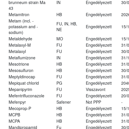
brunneum strain Ma
IN
Engedélyezett
30/
43
Metamitron
HB
Engedélyezett
202
Metam (incl. -
FU, IN, HB,
potassium and -
Engedélyezett
15/
NE
sodium)
Metaldehyde
MO
Engedélyezett
15/
Metalaxyl-M
FU
Engedélyezett
31/
Metalaxyl
FU
Engedélyezett
30/
Metaflumizone
IN
Engedélyezett
31/
Mesotrione
HB
Engedélyezett
31/
Mesosulfuron
HB
Engedélyezett
30/
Meptyldinocap
FU
Engedélyezett
31/
Mepiquat chlorid
PG
Engedélyezett
204
Mepanipyrim
FU
Visszavont
202
Mefentrifluconazole
FU
Engedélyezett
20/
Mefenpyr
Safener
Not PPP
-
Mecoprop-P
HB
Engedélyezett
15/
MCPB
HB
Engedélyezett
31/
MCPA
HB
Engedélyezett
31/
Mandipropamid
Fu
Engedélyezett
30/