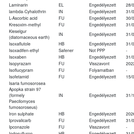
Laminarin
EL
Engedélyezett
28/
lambda-Cyhalothrin
IN
Engedélyezett
31/
L-Ascorbic acid
FU
Engedélyezett
30/
Kresoxim-methyl
FU
Engedélyezett
31/
Kieselgur
IN
Engedélyezett
31/
(diatomaceous earth)
Isoxaflutole
HB
Engedélyezett
31/
Isoxadifen-ethyl
Safener
Not PPP
-
Isoxaben
HB
Engedélyezett
31/
Isopyrazam
FU
Visszavont
202
Isoflucypram
FU
Folyamatban
-
Isofetamid
FU
Engedélyezett
15/
Isaria fumosorosea
Apopka strain 97
(formely
IN
Engedélyezett
31/
Paecilomyces
fumosoroseus)
Iron sulphate
HB
Engedélyezett
202
Iprovalicarb
FU
Engedélyezett
31/
Ipconazole
FU
Visszavont
-
Iodosulfuron
HB
Engedélyezett
31/