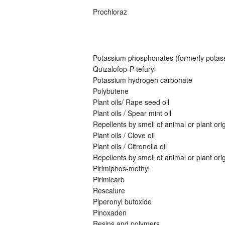
Prochloraz
Potassium phosphonates (formerly potas
Quizalofop-P-tefuryl
Potassium hydrogen carbonate
Polybutene
Plant oils/ Rape seed oil
Plant oils / Spear mint oil
Repellents by smell of animal or plant origi
Plant oils / Clove oil
Plant oils / Citronella oil
Repellents by smell of animal or plant orig
Pirimiphos-methyl
Pirimicarb
Rescalure
Piperonyl butoxide
Pinoxaden
Resins and polymers