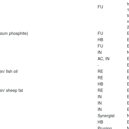
h
FU
1
t
2
sium phosphite)
FU
E
HB
E
FU
E
IN
AC, IN
E
-
E
n/ fish oil
RE
E
RE
E
HB
E
in/ sheep fat
RE
E
IN
E
IN
E
IN
E
Synergist
HB
E
Pruning