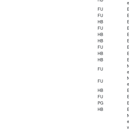
e
FU
E
FU
E
HB
E
FU
E
HB
E
HB
E
FU
E
HB
E
HB
E
FU
e
FU
e
HB
E
FU
E
PG
E
HB
E
e
v