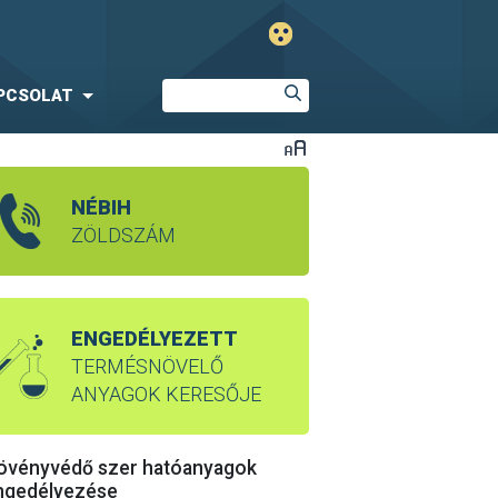
PCSOLAT
NÉBIH
ZÖLDSZÁM
ENGEDÉLYEZETT
TERMÉSNÖVELŐ
ANYAGOK KERESŐJE
övényvédő szer hatóanyagok
ngedélyezése