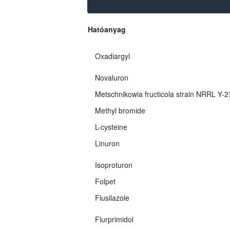
Hatóanyag
Oxadiargyl
Novaluron
Metschnikowia fructicola strain NRRL Y-
Methyl bromide
L-cysteine
Linuron
Isoproturon
Folpet
Flusilazole
Flurprimidol