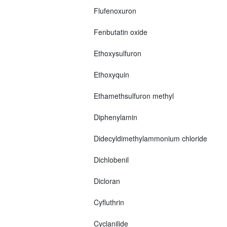
Flufenoxuron
Fenbutatin oxide
Ethoxysulfuron
Ethoxyquin
Ethamethsulfuron methyl
Diphenylamin
Didecyldimethylammonium chloride
Dichlobenil
Dicloran
Cyfluthrin
Cyclanilide