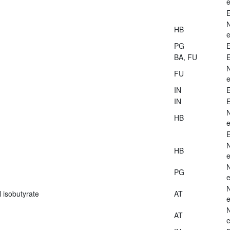
e
E
HB
e
PG
E
BA, FU
E
FU
e
IN
E
IN
E
HB
e
E
HB
e
PG
e
 isobutyrate
AT
e
AT
e