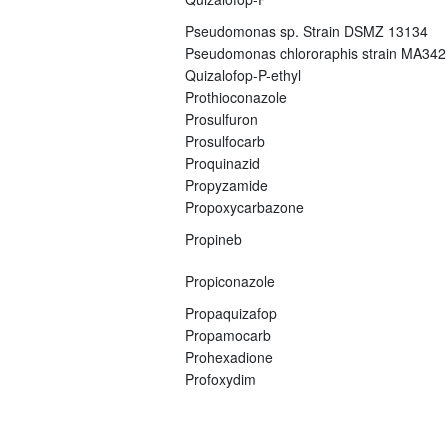
Pseudomonas sp. Strain DSMZ 13134
Pseudomonas chlororaphis strain MA342
Quizalofop-P-ethyl
Prothioconazole
Prosulfuron
Prosulfocarb
Proquinazid
Propyzamide
Propoxycarbazone
Propineb
Propiconazole
Propaquizafop
Propamocarb
Prohexadione
Profoxydim