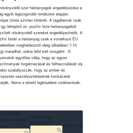
növényvédő szer hatóanyagok engedélyezése a
lág egyik legszigorúbb rendszere alapján,
rópai Uniós szinten történik. A tagállamok csak
 így létrejövő ún. pozitív lista hatóanyagaiból
szített növényvédő szereket engedélyezhetik. A
zitív listán a hatóanyag csak a vonatkozó EU
ndeletben meghatározott ideig (általában 7-15
ig) maradhat, utána felül kell vizsgálni. A
lyamatok együttes célja, hogy az egyes
szítmények forgalmazását és felhasználását oly
don szabályozzák, hogy az ember és
rnyezete veszélyeztetésének kockázatát
zárják, illetve a lehető legkisebbre csökkentsék.
07/2009 EK
Hatóanyag
delet szerinti
lejárati idő
apot
Részletek