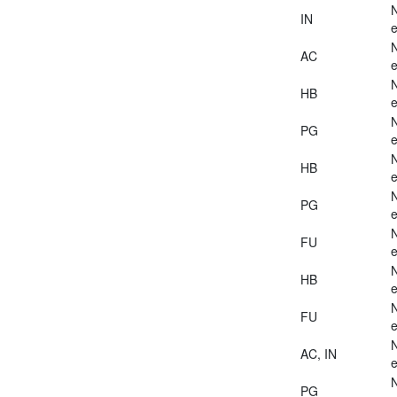
IN
e
AC
e
HB
e
PG
e
HB
e
PG
e
FU
e
HB
e
FU
e
AC, IN
e
PG