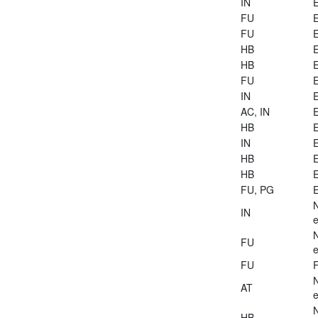
IN
E
FU
E
FU
E
HB
E
HB
E
FU
E
IN
E
AC, IN
E
HB
E
IN
E
HB
E
HB
E
FU, PG
E
IN
e
FU
e
FU
AT
e
HB