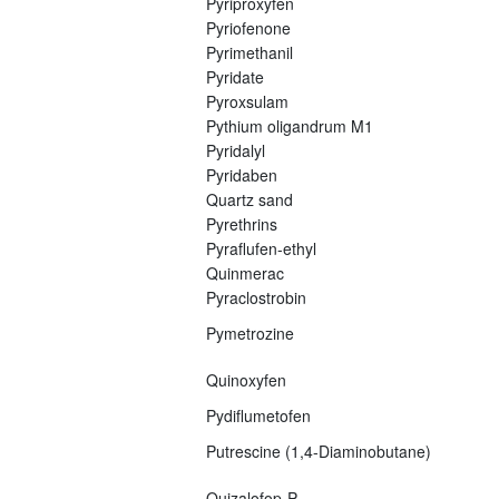
Pyriproxyfen
Pyriofenone
Pyrimethanil
Pyridate
Pyroxsulam
Pythium oligandrum M1
Pyridalyl
Pyridaben
Quartz sand
Pyrethrins
Pyraflufen-ethyl
Quinmerac
Pyraclostrobin
Pymetrozine
Quinoxyfen
Pydiflumetofen
Putrescine (1,4-Diaminobutane)
Quizalofop-P