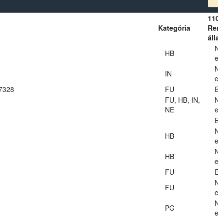
11
Kategória
Ren
áll
HB
e
IN
e
27328
FU
E
FU, HB, IN,
NE
e
E
HB
e
HB
e
FU
E
FU
e
PG
e