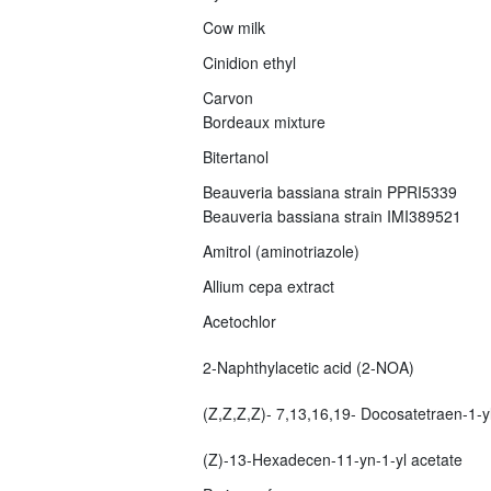
Cow milk
Cinidion ethyl
Carvon
Bordeaux mixture
Bitertanol
Beauveria bassiana strain PPRI5339
Beauveria bassiana strain IMI389521
Amitrol (aminotriazole)
Allium cepa extract
Acetochlor
2-Naphthylacetic acid (2-NOA)
(Z,Z,Z,Z)- 7,13,16,19- Docosatetraen-1-yl
(Z)-13-Hexadecen-11-yn-1-yl acetate