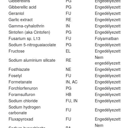
Gibberellins
PG
Engedélyezett
Gibberellic acid
PG
Engedélyezett
Geraniol
FU
Engedélyezett
Garlic extract
RE
Engedélyezett
Gamma-cyhalothrin
IN
Engedélyezett
Sintofen (aka Cintofen)
PG
Engedélyezett
Fusarium sp. L13
FU
Folyamatban
Sodium 5-nitroguaiacolate
PG
Engedélyezett
Fructose
EL
Engedélyezett
Nem
Sodium aluminium silicate
RE
engedélyezett
Fosthiazate
NE
Engedélyezett
Fosetyl
FU
Engedélyezett
Formetanate
IN, AC
Engedélyezett
Forchlorfenuron
PG
Engedélyezett
Foramsulfuron
HB
Engedélyezett
Sodium chloride
FU, IN
Engedélyezett
Sodium hydrogen
FU
Engedélyezett
carbonate
Fluxapyroxad
FU
Engedélyezett
Nem