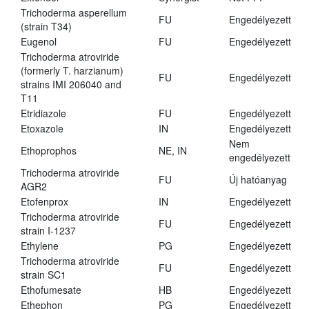
Trichoderma asperellum
FU
Engedélyezett
(strain T34)
Eugenol
FU
Engedélyezett
Trichoderma atroviride
(formerly T. harzianum)
FU
Engedélyezett
strains IMI 206040 and
T11
Etridiazole
FU
Engedélyezett
Etoxazole
IN
Engedélyezett
Nem
Ethoprophos
NE, IN
engedélyezett
Trichoderma atroviride
FU
Új hatóanyag
AGR2
Etofenprox
IN
Engedélyezett
Trichoderma atroviride
FU
Engedélyezett
strain I-1237
Ethylene
PG
Engedélyezett
Trichoderma atroviride
FU
Engedélyezett
strain SC1
Ethofumesate
HB
Engedélyezett
Ethephon
PG
Engedélyezett