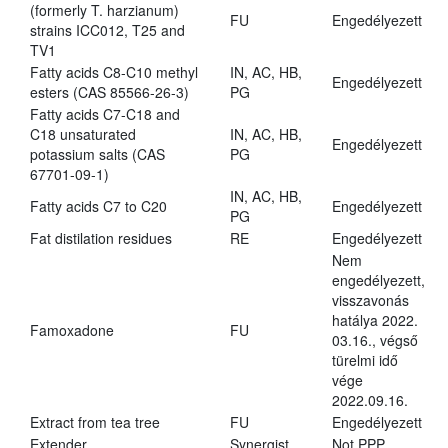
(formerly T. harzianum)
FU
Engedélyezett
strains ICC012, T25 and
TV1
Fatty acids C8-C10 methyl
IN, AC, HB,
Engedélyezett
esters (CAS 85566-26-3)
PG
Fatty acids C7-C18 and
C18 unsaturated
IN, AC, HB,
Engedélyezett
potassium salts (CAS
PG
67701-09-1)
IN, AC, HB,
Fatty acids C7 to C20
Engedélyezett
PG
Fat distilation residues
RE
Engedélyezett
Nem
engedélyezett,
visszavonás
hatálya 2022.
Famoxadone
FU
03.16., végső
türelmi idő
vége
2022.09.16.
Extract from tea tree
FU
Engedélyezett
Extender
Synergist
Not PPP