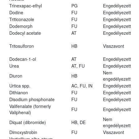
Trinexapac-ethyl
PG
Engedélyezett
Dodine
FU
Engedélyezett
Triticonazole
FU
Engedélyezett
Dodemorph
FU
Engedélyezett
Dodecyl acetate
AT
Engedélyezett
Tritosulforon
HB
Visszavont
Dodecan-1-ol
AT
Engedélyezett
Urea
AT, FU
Engedélyezett
Nem
Diuron
HB
engedélyezett
Urtica spp.
AC, FU, IN
Engedélyezett
Dithianon
FU
Engedélyezett
Disodium phosphonate
FU
Engedélyezett
Valifenalate (formerly
FU
Engedélyezett
Valiphenal)
Nem
Diquat (dibromide)
HB, DE
engedélyezett
Dimoxystrobin
FU
Visszavont