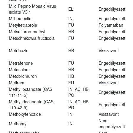
Mild Pepino Mosaic Virus
EL
Engedélyezett
isolate VC 1
Milbemectin
IN
Engedélyezett
Metyltetraprole
FU
Folyamatban
Metsulfuron-methyl
HB
Engedélyezett
Metschnikowia fructicola
FU
Engedélyezett
Metribuzin
HB
Visszavont
Metrafenone
FU
Engedélyezett
Metosulam
HB
Engedélyezett
Metobromuron
HB
Engedélyezett
Metiram
FU
Visszavont
Methyl octanoate (CAS
IN, AC, HB,
Engedélyezett
111-11-5)
PG
Methyl decanoate (CAS
IN, AC, HB,
Engedélyezett
110-42-9)
PG
Methoxyfenozide
IN
Visszavont
Nem
Methomyl
IN
engedélyezett