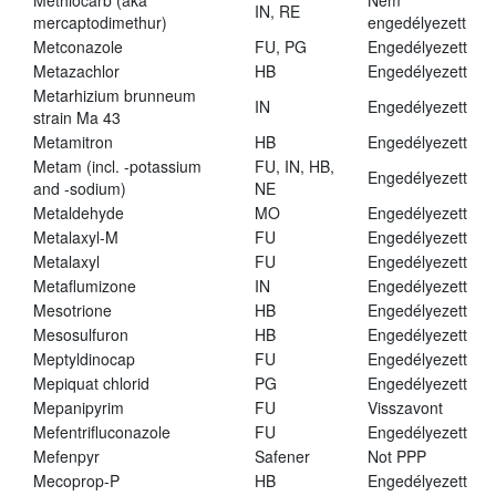
Methiocarb (aka
Nem
IN, RE
mercaptodimethur)
engedélyezett
Metconazole
FU, PG
Engedélyezett
Metazachlor
HB
Engedélyezett
Metarhizium brunneum
IN
Engedélyezett
strain Ma 43
Metamitron
HB
Engedélyezett
Metam (incl. -potassium
FU, IN, HB,
Engedélyezett
and -sodium)
NE
Metaldehyde
MO
Engedélyezett
Metalaxyl-M
FU
Engedélyezett
Metalaxyl
FU
Engedélyezett
Metaflumizone
IN
Engedélyezett
Mesotrione
HB
Engedélyezett
Mesosulfuron
HB
Engedélyezett
Meptyldinocap
FU
Engedélyezett
Mepiquat chlorid
PG
Engedélyezett
Mepanipyrim
FU
Visszavont
Mefentrifluconazole
FU
Engedélyezett
Mefenpyr
Safener
Not PPP
Mecoprop-P
HB
Engedélyezett