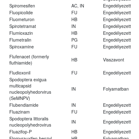
Spiromesifen
AC, IN
Engedélyezett
Fluopicolide
FU
Engedélyezett
Fluometuron
HB
Engedélyezett
Spirotetramat
IN
Engedélyezett
Flumioxazin
HB
Engedélyezett
Flumetralin
PG
Engedélyezett
Spiroxamine
FU
Engedélyezett
Flufenacet (formerly
HB
Visszavont
fluthiamide)
Fludioxonil
FU
Engedélyezett
Spodoptera exigua
multicapsid
IN
Folyamatban
nucleopolyhedorvirus
(SeMNPV)
Flubendiamide
IN
Engedélyezett
Fluazinam
FU
Engedélyezett
Spodoptera littoralis
IN
Engedélyezett
nucleopolyhedrovirus
Fluazifop-P
HB
Engedélyezett
Florpyrauxifen-benzyl
HB
Folyamatban