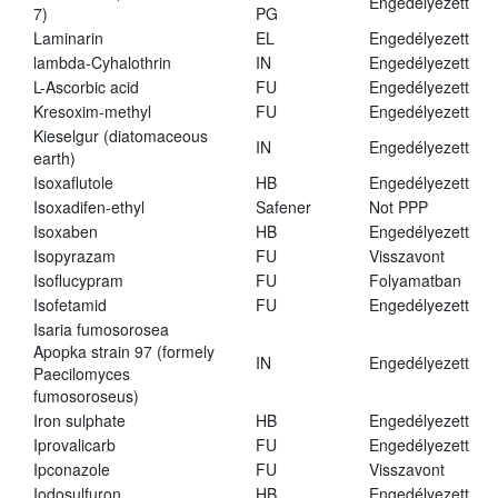
Engedélyezett
7)
PG
Laminarin
EL
Engedélyezett
lambda-Cyhalothrin
IN
Engedélyezett
L-Ascorbic acid
FU
Engedélyezett
Kresoxim-methyl
FU
Engedélyezett
Kieselgur (diatomaceous
IN
Engedélyezett
earth)
Isoxaflutole
HB
Engedélyezett
Isoxadifen-ethyl
Safener
Not PPP
Isoxaben
HB
Engedélyezett
Isopyrazam
FU
Visszavont
Isoflucypram
FU
Folyamatban
Isofetamid
FU
Engedélyezett
Isaria fumosorosea
Apopka strain 97 (formely
IN
Engedélyezett
Paecilomyces
fumosoroseus)
Iron sulphate
HB
Engedélyezett
Iprovalicarb
FU
Engedélyezett
Ipconazole
FU
Visszavont
Iodosulfuron
HB
Engedélyezett