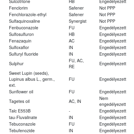
Sulcotrione
HB
Engedélyezett
Fenclorim
Safener
Not PPP
Fenchlorazole-ethyl
Safener
Not PPP
Sulfaquinoxaline
Synergist
Not PPP
Fenbuconazole
FU
Engedélyezett
Sulfosulfuron
HB
Engedélyezett
Fenazaquin
AC
Engedélyezett
Sulfoxaflor
IN
Engedélyezett
Sulfuryl fluoride
IN
Engedélyezett
FU, AC,
Sulphur
Engedélyezett
RE
Sweet Lupin (seeds),
Lupinus albus L., germ.,
FU
Engedélyezett
ext.
Sunflower oil
FU
Engedélyezett
Nem
Tagetes oil
AC, IN
engedélyezett
Talc E553B
-
Engedélyezett
tau-Fluvalinate
IN
Engedélyezett
Tebuconazole
FU
Engedélyezett
Tebufenozide
IN
Engedélyezett