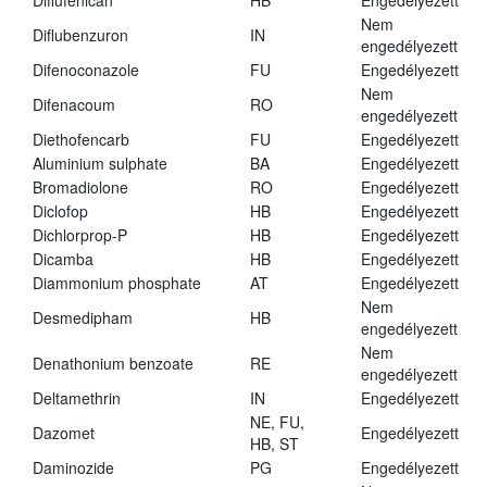
Diflufenican
HB
Engedélyezett
Nem
Diflubenzuron
IN
engedélyezett
Difenoconazole
FU
Engedélyezett
Nem
Difenacoum
RO
engedélyezett
Diethofencarb
FU
Engedélyezett
Aluminium sulphate
BA
Engedélyezett
Bromadiolone
RO
Engedélyezett
Diclofop
HB
Engedélyezett
Dichlorprop-P
HB
Engedélyezett
Dicamba
HB
Engedélyezett
Diammonium phosphate
AT
Engedélyezett
Nem
Desmedipham
HB
engedélyezett
Nem
Denathonium benzoate
RE
engedélyezett
Deltamethrin
IN
Engedélyezett
NE, FU,
Dazomet
Engedélyezett
HB, ST
Daminozide
PG
Engedélyezett