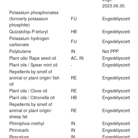
2023.06.30.
Potassium phosphonates
(formerly potassium
FU
Engedélyezett
phosphite)
Quizalofop-P-tefuryl
HB
Engedélyezett
Potassium hydrogen
FU
Engedélyezett
carbonate
Polybutene
IN
Not PPP
Plant oils/ Rape seed oil
AC, IN
Engedélyezett
Plant oils / Spear mint oil
-
Engedélyezett
Repellents by smell of
animal or plant origin/ fish
RE
Engedélyezett
oil
Plant oils / Clove oil
RE
Engedélyezett
Plant oils / Citronella oil
HB
Engedélyezett
Repellents by smell of
animal or plant origin/
RE
Engedélyezett
sheep fat
Pirimiphos-methyl
IN
Engedélyezett
Pirimicarb
IN
Engedélyezett
Rescalure
IN
Engedélyezett