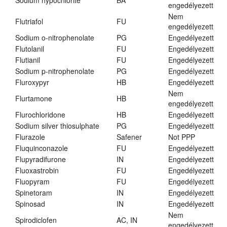
Sodium hypochlorite
BA
engedélyezett
Nem
Flutriafol
FU
engedélyezett
Sodium o-nitrophenolate
PG
Engedélyezett
Flutolanil
FU
Engedélyezett
Flutianil
FU
Engedélyezett
Sodium p-nitrophenolate
PG
Engedélyezett
Fluroxypyr
HB
Engedélyezett
Nem
Flurtamone
HB
engedélyezett
Flurochloridone
HB
Engedélyezett
Sodium silver thiosulphate
PG
Engedélyezett
Flurazole
Safener
Not PPP
Fluquinconazole
FU
Engedélyezett
Flupyradifurone
IN
Engedélyezett
Fluoxastrobin
FU
Engedélyezett
Fluopyram
FU
Engedélyezett
Spinetoram
IN
Engedélyezett
Spinosad
IN
Engedélyezett
Nem
Spirodiclofen
AC, IN
engedélyezett