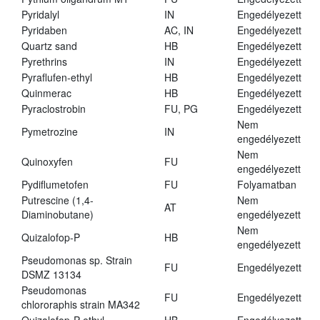
Pyridalyl
IN
Engedélyezett
Pyridaben
AC, IN
Engedélyezett
Quartz sand
HB
Engedélyezett
Pyrethrins
IN
Engedélyezett
Pyraflufen-ethyl
HB
Engedélyezett
Quinmerac
HB
Engedélyezett
Pyraclostrobin
FU, PG
Engedélyezett
Nem
Pymetrozine
IN
engedélyezett
Nem
Quinoxyfen
FU
engedélyezett
Pydiflumetofen
FU
Folyamatban
Putrescine (1,4-
Nem
AT
Diaminobutane)
engedélyezett
Nem
Quizalofop-P
HB
engedélyezett
Pseudomonas sp. Strain
FU
Engedélyezett
DSMZ 13134
Pseudomonas
FU
Engedélyezett
chlororaphis strain MA342