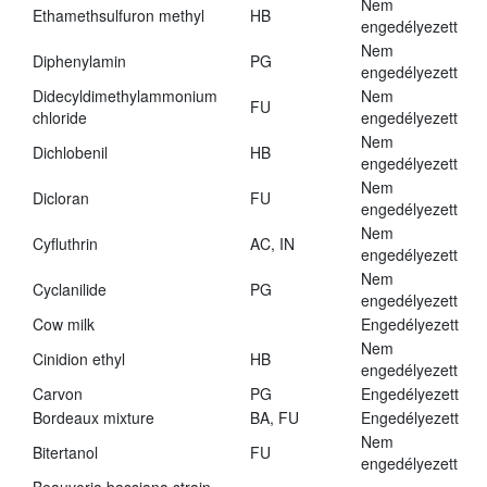
Nem
Ethamethsulfuron methyl
HB
engedélyezett
Nem
Diphenylamin
PG
engedélyezett
Didecyldimethylammonium
Nem
FU
chloride
engedélyezett
Nem
Dichlobenil
HB
engedélyezett
Nem
Dicloran
FU
engedélyezett
Nem
Cyfluthrin
AC, IN
engedélyezett
Nem
Cyclanilide
PG
engedélyezett
Cow milk
Engedélyezett
Nem
Cinidion ethyl
HB
engedélyezett
Carvon
PG
Engedélyezett
Bordeaux mixture
BA, FU
Engedélyezett
Nem
Bitertanol
FU
engedélyezett