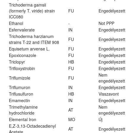
Trichoderma gamsii
(formerly T. viride) strain
FU
Engedélyezett
ICC080
Ethanol
-
Not PPP
Esfenvalerate
IN
Engedélyezett
Trichoderma harzianum
FU
Engedélyezett
strains T-22 and ITEM 908
Equisetum arvense L.
FU
Engedélyezett
Epoxiconazole
FU
Engedélyezett
Triclopyr
HB
Engedélyezett
Trifloxystrobin
FU
Engedélyezett
Nem
Triflumizole
FU
engedélyezett
Triflumuron
IN
Engedélyezett
Triflusulfuron
HB
Visszavont
Emamectin
IN
Engedélyezett
Trimethylamine
Nem
AT
hydrochloride
engedélyezett
Elemental Iron
MO
Új
E,Z-3,13-Octadecadienyl
AT
Engedélyezett
Acetate