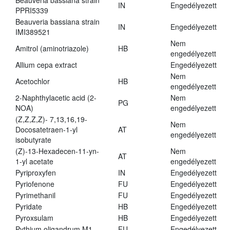
Beauveria bassiana strain
IN
Engedélyezett
PPRI5339
Beauveria bassiana strain
IN
Engedélyezett
IMI389521
Nem
Amitrol (aminotriazole)
HB
engedélyezett
Allium cepa extract
Engedélyezett
Nem
Acetochlor
HB
engedélyezett
2-Naphthylacetic acid (2-
Nem
PG
NOA)
engedélyezett
(Z,Z,Z,Z)- 7,13,16,19-
Nem
Docosatetraen-1-yl
AT
engedélyezett
isobutyrate
(Z)-13-Hexadecen-11-yn-
Nem
AT
1-yl acetate
engedélyezett
Pyriproxyfen
IN
Engedélyezett
Pyriofenone
FU
Engedélyezett
Pyrimethanil
FU
Engedélyezett
Pyridate
HB
Engedélyezett
Pyroxsulam
HB
Engedélyezett
Pythium oligandrum M1
FU
Engedélyezett