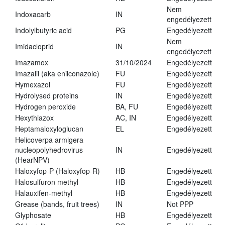
Nem
Indoxacarb
IN
engedélyezett
Indolylbutyric acid
PG
Engedélyezett
Nem
Imidacloprid
IN
engedélyezett
Imazamox
31/10/2024
Engedélyezett
Imazalil (aka enilconazole)
FU
Engedélyezett
Hymexazol
FU
Engedélyezett
Hydrolysed proteins
IN
Engedélyezett
Hydrogen peroxide
BA, FU
Engedélyezett
Hexythiazox
AC, IN
Engedélyezett
Heptamaloxyloglucan
EL
Engedélyezett
Helicoverpa armigera
nucleopolyhedrovirus
IN
Engedélyezett
(HearNPV)
Haloxyfop-P (Haloxyfop-R)
HB
Engedélyezett
Halosulfuron methyl
HB
Engedélyezett
Halauxifen-methyl
HB
Engedélyezett
Grease (bands, fruit trees)
IN
Not PPP
Glyphosate
HB
Engedélyezett