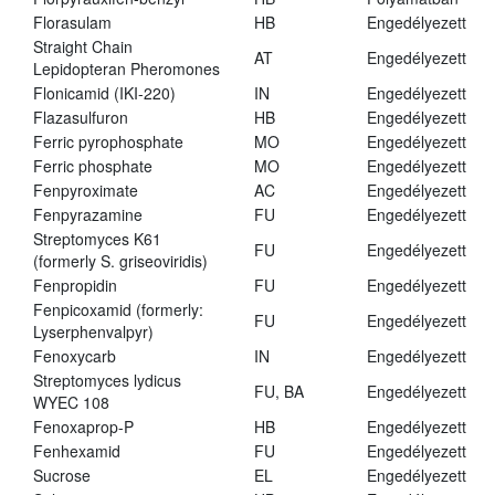
Florasulam
HB
Engedélyezett
Straight Chain
AT
Engedélyezett
Lepidopteran Pheromones
Flonicamid (IKI-220)
IN
Engedélyezett
Flazasulfuron
HB
Engedélyezett
Ferric pyrophosphate
MO
Engedélyezett
Ferric phosphate
MO
Engedélyezett
Fenpyroximate
AC
Engedélyezett
Fenpyrazamine
FU
Engedélyezett
Streptomyces K61
FU
Engedélyezett
(formerly S. griseoviridis)
Fenpropidin
FU
Engedélyezett
Fenpicoxamid (formerly:
FU
Engedélyezett
Lyserphenvalpyr)
Fenoxycarb
IN
Engedélyezett
Streptomyces lydicus
FU, BA
Engedélyezett
WYEC 108
Fenoxaprop-P
HB
Engedélyezett
Fenhexamid
FU
Engedélyezett
Sucrose
EL
Engedélyezett