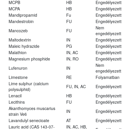
MCPB
HB
Engedélyezett
MCPA
HB
Engedélyezett
Mandipropamid
Fu
Engedélyezett
Mandestrobin
FU
Engedélyezett
Nem
Mancozeb
FU
engedélyezett
Maltodextrin
IN
Engedélyezett
Maleic hydrazide
PG
Engedélyezett
Malathion
IN, AC
Engedélyezett
Magnesium phosphide
IN, RO
Engedélyezett
Nem
Lufenuron
IN
engedélyezett
Limestone
RE
Folyamatban
Lime sulphur (calcium
FU, IN, AC
Engedélyezett
polysulphid)
Lenacil
HB
Engedélyezett
Lecithins
FU
Engedélyezett
Akanthomyces muscarius
IN
Engedélyezett
strain Ve6
Lavandulyl senecioate
AT
Engedélyezett
Lauric acid (CAS 143-07-
IN, AC, HB,