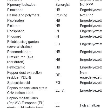
Piperonyl butoxide
Synergist
Not PPP
Pinoxaden
HB
Engedélyezett
Resins and polymers
Pruning
Not PPP
Picolinafen
HB
Engedélyezett
Picloram
HB
Engedélyezett
Phosphane
IN
Engedélyezett
Phosmet
IN
Engedélyezett
Phlebiopsis gigantea
FU
Engedélyezett
(several strains)
Phenmedipham
HB
Engedélyezett
Rimsulfuron (aka
HB
Engedélyezett
renriduron)
Pethoxamid
HB
Engedélyezett
Pepper dust extraction
Nem
RE
residue (PDER)
engedélyezett
S-abscisic acid
PG
Engedélyezett
Pepino mosaic virus strain
EL, VI
Engedélyezett
CH2 isolate 1906
Pepino mosaic virus
(PepMV) European (EU)
EL
Folyamatban
strain, mild isolate Abp1