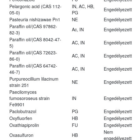
Pelargonic acid (CAS 112-
IN, AC, HB,
Engedélyezett
05-0)
PG
Pasteuria nishizawae Pn1
NE
Engedélyezett
Paraffin oil/(CAS 97862-
Ac, IN
Engedélyezett
82-3)
Paraffin oil/(CAS 8042-47-
AC, IN
Engedélyezett
5)
Paraffin oil/(CAS 72623-
AC, IN
Engedélyezett
86-0)
Paraffin oil/(CAS 64742-
AC, IN
Engedélyezett
46-7)
Purpureocillium lilacinum
NE
Engedélyezett
strain 251
Paecilomyces
fumosoroseus strain
IN
Engedélyezett
Fe9901
Paclobutrazol
PG
Engedélyezett
Oxyfluorfen
HB
Engedélyezett
Oxathiapiprolin
FU
Engedélyezett
Nem
Oxasulfuron
HB
engedélyezett