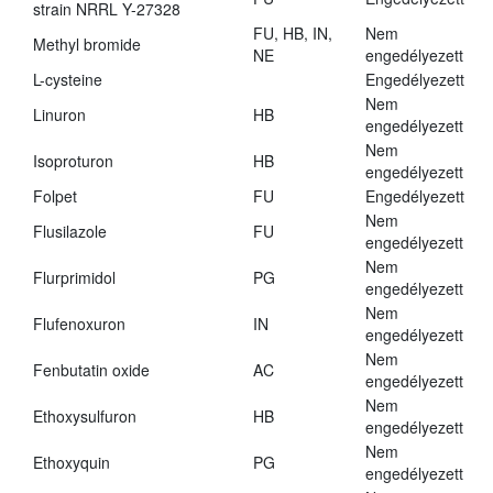
strain NRRL Y-27328
FU, HB, IN,
Nem
Methyl bromide
NE
engedélyezett
L-cysteine
Engedélyezett
Nem
Linuron
HB
engedélyezett
Nem
Isoproturon
HB
engedélyezett
Folpet
FU
Engedélyezett
Nem
Flusilazole
FU
engedélyezett
Nem
Flurprimidol
PG
engedélyezett
Nem
Flufenoxuron
IN
engedélyezett
Nem
Fenbutatin oxide
AC
engedélyezett
Nem
Ethoxysulfuron
HB
engedélyezett
Nem
Ethoxyquin
PG
engedélyezett