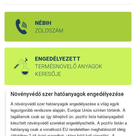
NÉBIH
ZÖLDSZÁM
ENGEDÉLYEZETT
TERMÉSNÖVELŐ ANYAGOK
KERESŐJE
Növényvédő szer hatóanyagok engedélyezése
A növényvédő szer hatóanyagok engedélyezése a világ egyik
legszigorúbb rendszere alapján, Európai Uniós szinten történik. A
tagállamok csak az így létrejövő ún. pozitív lista hatóanyagaiból
készített növényvédő szereket engedélyezhetik. A pozitív listán a
hatóanyag csak a vonatkozó EU rendeletben meghatározott ideig
(általában 7-15 évig) maradhat, utána felül kell vizsgálni. A