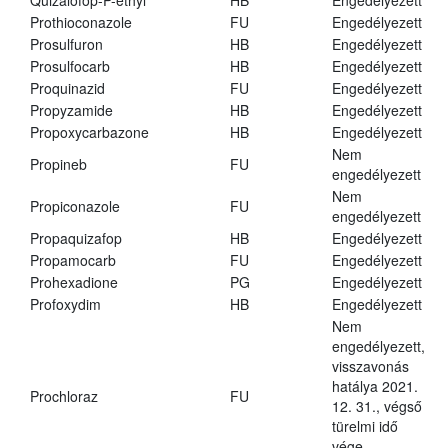
Quizalofop-P-ethyl
HB
Engedélyezett
Prothioconazole
FU
Engedélyezett
Prosulfuron
HB
Engedélyezett
Prosulfocarb
HB
Engedélyezett
Proquinazid
FU
Engedélyezett
Propyzamide
HB
Engedélyezett
Propoxycarbazone
HB
Engedélyezett
Nem
Propineb
FU
engedélyezett
Nem
Propiconazole
FU
engedélyezett
Propaquizafop
HB
Engedélyezett
Propamocarb
FU
Engedélyezett
Prohexadione
PG
Engedélyezett
Profoxydim
HB
Engedélyezett
Nem
engedélyezett,
visszavonás
hatálya 2021.
Prochloraz
FU
12. 31., végső
türelmi idő
vége