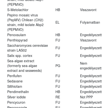
(PEPMVO)
S-Metolachlor
HB
Visszavont
Pepino mosaic virus
(PepMV) Chilean (CH2)
EL
Folyamatban
strain, mild isolate Abp2
(PEPMVO)
Penoxsulam
HB
Engedélyezett
Penthiopyrad
FU
Visszavont
Saccharomyces cerevisiae
FU
Engedélyezett
strain LAS02
Salix spp. cortex
FU
Engedélyezett
Sea-algae extract
Nem
(formerly sea-algae
PG
engedélyezett
extract and seaweeds)
Penflufen
FU
Engedélyezett
Sedaxane
FU
Engedélyezett
Silthiofam
FU
Engedélyezett
Pendimethalin
HB
Engedélyezett
Silver iodide
RE
Not PPP
Pencycuron
FU
Engedélyezett
Penconazole
FU
Engedélyezett