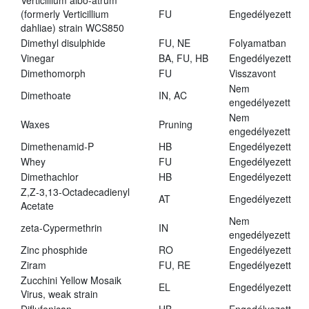
Verticillium albo-atrum
(formerly Verticillium
FU
Engedélyezett
dahliae) strain WCS850
Dimethyl disulphide
FU, NE
Folyamatban
Vinegar
BA, FU, HB
Engedélyezett
Dimethomorph
FU
Visszavont
Nem
Dimethoate
IN, AC
engedélyezett
Nem
Waxes
Pruning
engedélyezett
Dimethenamid-P
HB
Engedélyezett
Whey
FU
Engedélyezett
Dimethachlor
HB
Engedélyezett
Z,Z-3,13-Octadecadienyl
AT
Engedélyezett
Acetate
Nem
zeta-Cypermethrin
IN
engedélyezett
Zinc phosphide
RO
Engedélyezett
Ziram
FU, RE
Engedélyezett
Zucchini Yellow Mosaik
EL
Engedélyezett
Virus, weak strain