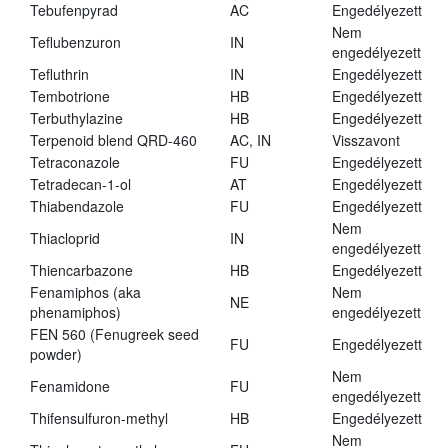
Tebufenpyrad
AC
Engedélyezett
Nem
Teflubenzuron
IN
engedélyezett
Tefluthrin
IN
Engedélyezett
Tembotrione
HB
Engedélyezett
Terbuthylazine
HB
Engedélyezett
Terpenoid blend QRD-460
AC, IN
Visszavont
Tetraconazole
FU
Engedélyezett
Tetradecan-1-ol
AT
Engedélyezett
Thiabendazole
FU
Engedélyezett
Nem
Thiacloprid
IN
engedélyezett
Thiencarbazone
HB
Engedélyezett
Fenamiphos (aka
Nem
NE
phenamiphos)
engedélyezett
FEN 560 (Fenugreek seed
FU
Engedélyezett
powder)
Nem
Fenamidone
FU
engedélyezett
Thifensulfuron-methyl
HB
Engedélyezett
Nem