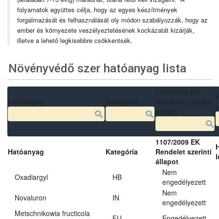
folyamatok együttes célja, hogy az egyes készítmények
forgalmazását és felhasználását oly módon szabályozzák, hogy az
ember és környezete veszélyeztetésének kockázatát kizárják,
illetve a lehető legkisebbre csökkentsék.
Növényvédő szer hatóanyag lista
1107/2009 EK
Hatóanyag
Kategória
Rendelet szerinti
l
állapot
1107/2009 EK
Hatóanyag
Kategória
Rendelet szerinti
l
állapot
Nem
Oxadiargyl
HB
engedélyezett
Nem
Novaluron
IN
engedélyezett
Metschnikowia fructicola
FU
Engedélyezett