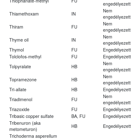
Thiophanate-methyl
FU
engedélyezett
Nem
Thiamethoxam
IN
engedélyezett
Nem
Thiram
FU
engedélyezett
Nem
Thyme oil
IN
engedélyezett
Thymol
FU
Engedélyezett
Tolclofos-methyl
FU
Engedélyezett
Nem
Tolpyralate
HB
engedélyezett
Nem
Topramezone
HB
engedélyezett
Tri-allate
HB
Engedélyezett
Nem
Triadimenol
FU
engedélyezett
Triazoxide
FU
Engedélyezett
Tribasic copper sulfate
BA, FU
Engedélyezett
Tribenuron (aka
HB
Engedélyezett
metometuron)
Trichoderma asperellum