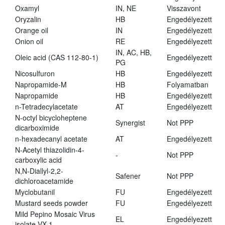
Oxamyl
IN, NE
Visszavont
Oryzalin
HB
Engedélyezett
Orange oil
IN
Engedélyezett
Onion oil
RE
Engedélyezett
IN, AC, HB,
Oleic acid (CAS 112-80-1)
Engedélyezett
PG
Nicosulfuron
HB
Engedélyezett
Napropamide-M
HB
Folyamatban
Napropamide
HB
Engedélyezett
n-Tetradecylacetate
AT
Engedélyezett
N-octyl bicycloheptene
Synergist
Not PPP
dicarboximide
n-hexadecanyl acetate
AT
Engedélyezett
N-Acetyl thiazolidin-4-
-
Not PPP
carboxylic acid
N,N-Diallyl-2,2-
Safener
Not PPP
dichloroacetamide
Myclobutanil
FU
Engedélyezett
Mustard seeds powder
FU
Engedélyezett
Mild Pepino Mosaic Virus
EL
Engedélyezett
isolate VX 1