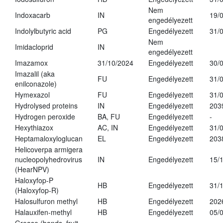
Nem
Indoxacarb
IN
19/
engedélyezett
Indolylbutyric acid
PG
Engedélyezett
31/
Nem
Imidacloprid
IN
engedélyezett
Imazamox
31/10/2024
Engedélyezett
30/
Imazalil (aka
FU
Engedélyezett
31/
enilconazole)
Hymexazol
FU
Engedélyezett
31/
Hydrolysed proteins
IN
Engedélyezett
203
Hydrogen peroxide
BA, FU
Engedélyezett
-
Hexythiazox
AC, IN
Engedélyezett
31/
Heptamaloxyloglucan
EL
Engedélyezett
203
Helicoverpa armigera
nucleopolyhedrovirus
IN
Engedélyezett
15/
(HearNPV)
Haloxyfop-P
HB
Engedélyezett
31/
(Haloxyfop-R)
Halosulfuron methyl
HB
Engedélyezett
202
Halauxifen-methyl
HB
Engedélyezett
05/