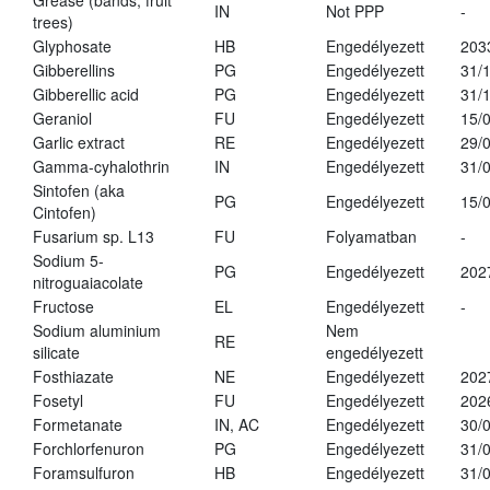
Grease (bands, fruit
IN
Not PPP
-
trees)
Glyphosate
HB
Engedélyezett
203
Gibberellins
PG
Engedélyezett
31/
Gibberellic acid
PG
Engedélyezett
31/
Geraniol
FU
Engedélyezett
15/
Garlic extract
RE
Engedélyezett
29/
Gamma-cyhalothrin
IN
Engedélyezett
31/
Sintofen (aka
PG
Engedélyezett
15/
Cintofen)
Fusarium sp. L13
FU
Folyamatban
-
Sodium 5-
PG
Engedélyezett
202
nitroguaiacolate
Fructose
EL
Engedélyezett
-
Sodium aluminium
Nem
RE
silicate
engedélyezett
Fosthiazate
NE
Engedélyezett
202
Fosetyl
FU
Engedélyezett
202
Formetanate
IN, AC
Engedélyezett
30/
Forchlorfenuron
PG
Engedélyezett
31/
Foramsulfuron
HB
Engedélyezett
31/