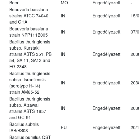
Beer
MO
Engedélyezett
-
Beauveria bassiana
strains ATCC 74040
IN
Engedélyezett
15/
and GHA
Beauveria bassiana
IN
Engedélyezett
07/
strain NPP111B005
Bacillus thuringiensis
subsp. Kurstaki
strains ABTS 351, PB
IN
Engedélyezett
203
54, SA 11, SA12 and
EG 2348
Bacillus thuringiensis
subsp. Israeliensis
IN
Engedélyezett
203
(serotype H-14)
strain AM65-52
Bacillus thuringiensis
subsp. Aizawai
IN
Engedélyezett
203
strains ABTS-1857
and GC-91
Bacillus subtilis
FU
Engedélyezett
20/
IAB/BS03
Bacillus pumilus QST