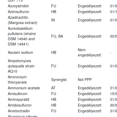
QST 713
Azoxystrobin
FU
Engedélyezett
31/
Azimsulfuron
HB
Engedélyezett
31/
Azadirachtin
IN
Engedélyezett
31/
(Margosa extract)
Aureobasidium
pullulans (strains
FU, BA
Engedélyezett
30/
DSM 14940 and
DSM 14941)
Nem
Asulam sodium
HB
-
engedélyezett
Ampelomyces
quisqualis strain
FU
Engedélyezett
31/
AQ10
Ammonium
Synergist
Not PPP
thiocyanate
Ammonium acetate
AT
Engedélyezett
31/
Amisulbrom
FU
Engedélyezett
15/
Aminopyralid
HB
Engedélyezett
31/
Amidosulfuron
HB
Engedélyezett
30/
Ametoctradin
FU
Engedélyezett
31/
Aluminium silicate