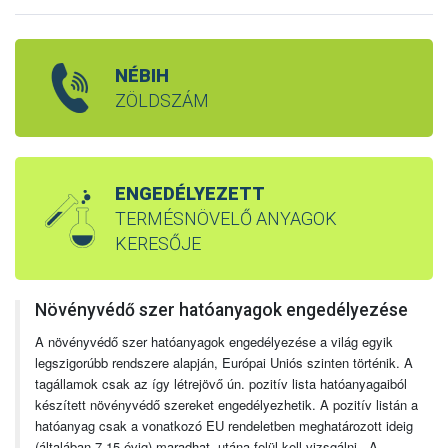
NÉBIH
ZÖLDSZÁM
ENGEDÉLYEZETT
TERMÉSNÖVELŐ ANYAGOK
KERESŐJE
Növényvédő szer hatóanyagok engedélyezése
A növényvédő szer hatóanyagok engedélyezése a világ egyik
legszigorúbb rendszere alapján, Európai Uniós szinten történik. A
tagállamok csak az így létrejövő ún. pozitív lista hatóanyagaiból
készített növényvédő szereket engedélyezhetik. A pozitív listán a
hatóanyag csak a vonatkozó EU rendeletben meghatározott ideig
(általában 7-15 évig) maradhat, utána felül kell vizsgálni. A