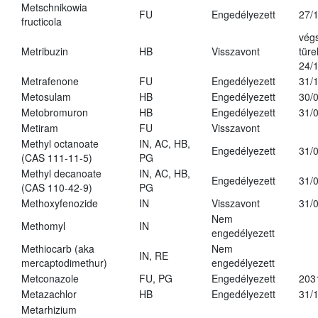
Metschnikowia
FU
Engedélyezett
27/
fructicola
vég
Metribuzin
HB
Visszavont
türe
24/
Metrafenone
FU
Engedélyezett
31/
Metosulam
HB
Engedélyezett
30/
Metobromuron
HB
Engedélyezett
31/
Metiram
FU
Visszavont
Methyl octanoate
IN, AC, HB,
Engedélyezett
31/
(CAS 111-11-5)
PG
Methyl decanoate
IN, AC, HB,
Engedélyezett
31/
(CAS 110-42-9)
PG
Methoxyfenozide
IN
Visszavont
31/
Nem
Methomyl
IN
engedélyezett
Methiocarb (aka
Nem
IN, RE
mercaptodimethur)
engedélyezett
Metconazole
FU, PG
Engedélyezett
203
Metazachlor
HB
Engedélyezett
31/
Metarhizium