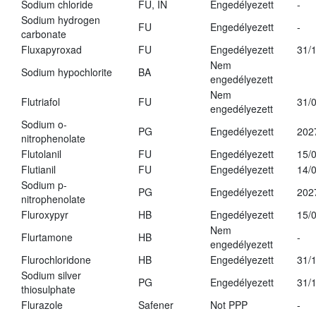
Sodium chloride
FU, IN
Engedélyezett
-
Sodium hydrogen
FU
Engedélyezett
-
carbonate
Fluxapyroxad
FU
Engedélyezett
31/
Nem
Sodium hypochlorite
BA
engedélyezett
Nem
Flutriafol
FU
31/
engedélyezett
Sodium o-
PG
Engedélyezett
202
nitrophenolate
Flutolanil
FU
Engedélyezett
15/
Flutianil
FU
Engedélyezett
14/
Sodium p-
PG
Engedélyezett
202
nitrophenolate
Fluroxypyr
HB
Engedélyezett
15/
Nem
Flurtamone
HB
-
engedélyezett
Flurochloridone
HB
Engedélyezett
31/
Sodium silver
PG
Engedélyezett
31/
thiosulphate
Flurazole
Safener
Not PPP
-