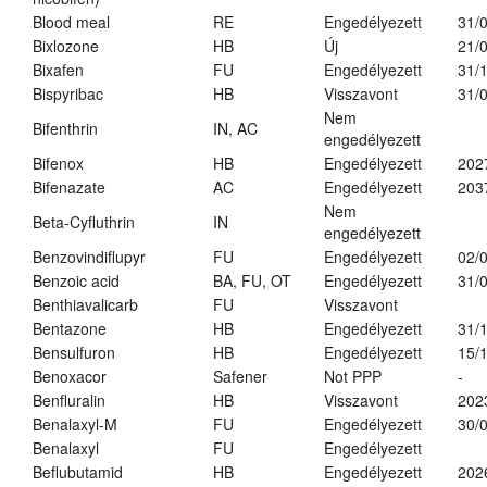
Blood meal
RE
Engedélyezett
31/
Bixlozone
HB
Új
21/
Bixafen
FU
Engedélyezett
31/
Bispyribac
HB
Visszavont
31/
Nem
Bifenthrin
IN, AC
engedélyezett
Bifenox
HB
Engedélyezett
202
Bifenazate
AC
Engedélyezett
203
Nem
Beta-Cyfluthrin
IN
engedélyezett
Benzovindiflupyr
FU
Engedélyezett
02/
Benzoic acid
BA, FU, OT
Engedélyezett
31/
Benthiavalicarb
FU
Visszavont
Bentazone
HB
Engedélyezett
31/
Bensulfuron
HB
Engedélyezett
15/
Benoxacor
Safener
Not PPP
-
Benfluralin
HB
Visszavont
202
Benalaxyl-M
FU
Engedélyezett
30/
Benalaxyl
FU
Engedélyezett
Beflubutamid
HB
Engedélyezett
202