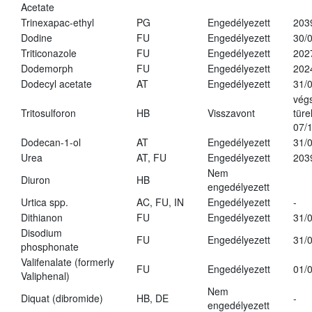
Acetate
Trinexapac-ethyl
PG
Engedélyezett
203
Dodine
FU
Engedélyezett
30/
Triticonazole
FU
Engedélyezett
202
Dodemorph
FU
Engedélyezett
202
Dodecyl acetate
AT
Engedélyezett
31/
vég
Tritosulforon
HB
Visszavont
türe
07/
Dodecan-1-ol
AT
Engedélyezett
31/
Urea
AT, FU
Engedélyezett
203
Nem
Diuron
HB
engedélyezett
Urtica spp.
AC, FU, IN
Engedélyezett
-
Dithianon
FU
Engedélyezett
31/
Disodium
FU
Engedélyezett
31/
phosphonate
Valifenalate (formerly
FU
Engedélyezett
01/
Valiphenal)
Nem
Diquat (dibromide)
HB, DE
-
engedélyezett