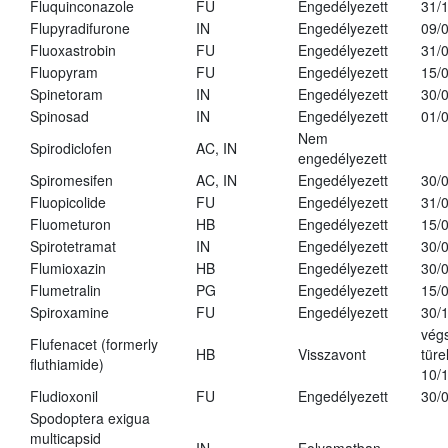
Fluquinconazole
FU
Engedélyezett
31/
Flupyradifurone
IN
Engedélyezett
09/
Fluoxastrobin
FU
Engedélyezett
31/
Fluopyram
FU
Engedélyezett
15/
Spinetoram
IN
Engedélyezett
30/
Spinosad
IN
Engedélyezett
01/
Nem
Spirodiclofen
AC, IN
engedélyezett
Spiromesifen
AC, IN
Engedélyezett
30/
Fluopicolide
FU
Engedélyezett
31/
Fluometuron
HB
Engedélyezett
15/
Spirotetramat
IN
Engedélyezett
30/
Flumioxazin
HB
Engedélyezett
30/
Flumetralin
PG
Engedélyezett
15/
Spiroxamine
FU
Engedélyezett
30/
vég
Flufenacet (formerly
HB
Visszavont
türe
fluthiamide)
10/
Fludioxonil
FU
Engedélyezett
30/
Spodoptera exigua
multicapsid