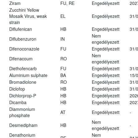
Ziram
FU, RE
Engedélyezett
202
Zucchini Yellow
Mosaik Virus, weak
EL
Engedélyezett
31/
strain
Diflufenican
HB
Engedélyezett
31/
Nem
Diflubenzuron
IN
engedélyezett
Difenoconazole
FU
Engedélyezett
31/
Nem
Difenacoum
RO
engedélyezett
Diethofencarb
FU
Engedélyezett
31/
Aluminium sulphate
BA
Engedélyezett
15/
Bromadiolone
RO
Engedélyezett
31/
Diclofop
HB
Engedélyezett
31/
Dichlorprop-P
HB
Engedélyezett
202
Dicamba
HB
Engedélyezett
202
Diammonium
AT
Engedélyezett
-
phosphate
Nem
Desmedipham
HB
-
engedélyezett
Denathonium
Nem