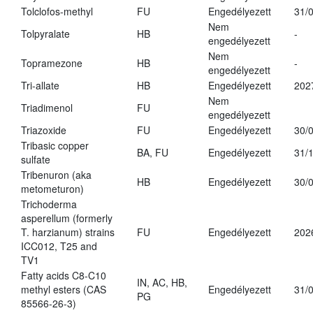
Tolclofos-methyl
FU
Engedélyezett
31/
Nem
Tolpyralate
HB
-
engedélyezett
Nem
Topramezone
HB
-
engedélyezett
Tri-allate
HB
Engedélyezett
202
Nem
Triadimenol
FU
engedélyezett
Triazoxide
FU
Engedélyezett
30/
Tribasic copper
BA, FU
Engedélyezett
31/
sulfate
Tribenuron (aka
HB
Engedélyezett
30/
metometuron)
Trichoderma
asperellum (formerly
T. harzianum) strains
FU
Engedélyezett
202
ICC012, T25 and
TV1
Fatty acids C8-C10
IN, AC, HB,
methyl esters (CAS
Engedélyezett
31/
PG
85566-26-3)