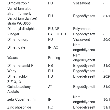
Dimoxystrobin
FU
Visszavont
-
Verticillium albo-
atrum (formerly
FU
Engedélyezett
31/
Verticillium dahliae)
strain WCS850
Dimethyl disulphide
FU, NE
Folyamatban
-
Vinegar
BA, FU, HB
Engedélyezett
-
Dimethomorph
FU
Visszavont
20/
Nem
Dimethoate
IN, AC
-
engedélyezett
Nem
Waxes
Pruning
-
engedélyezett
Dimethenamid-P
HB
Engedélyezett
31/
Whey
FU
Engedélyezett
-
Dimethachlor
HB
Engedélyezett
202
Z,Z-3,13-
Octadecadienyl
AT
Engedélyezett
31/
Acetate
Nem
zeta-Cypermethrin
IN
30/
engedélyezett
Zinc phosphide
RO
Engedélyezett
31/