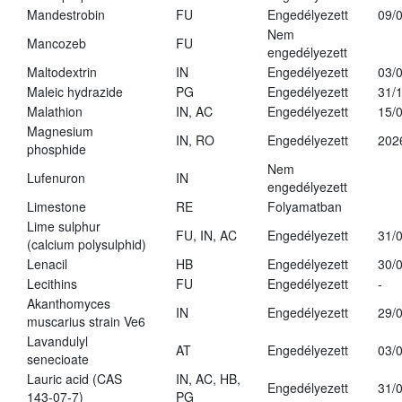
Mandestrobin
FU
Engedélyezett
09/
Nem
Mancozeb
FU
engedélyezett
Maltodextrin
IN
Engedélyezett
03/
Maleic hydrazide
PG
Engedélyezett
31/
Malathion
IN, AC
Engedélyezett
15/
Magnesium
IN, RO
Engedélyezett
202
phosphide
Nem
Lufenuron
IN
engedélyezett
Limestone
RE
Folyamatban
Lime sulphur
FU, IN, AC
Engedélyezett
31/
(calcium polysulphid)
Lenacil
HB
Engedélyezett
30/
Lecithins
FU
Engedélyezett
-
Akanthomyces
IN
Engedélyezett
29/
muscarius strain Ve6
Lavandulyl
AT
Engedélyezett
03/
senecioate
Lauric acid (CAS
IN, AC, HB,
Engedélyezett
31/
143-07-7)
PG