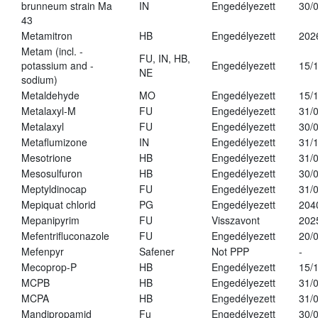
brunneum strain Ma
IN
Engedélyezett
30/
43
Metamitron
HB
Engedélyezett
202
Metam (incl. -
FU, IN, HB,
potassium and -
Engedélyezett
15/
NE
sodium)
Metaldehyde
MO
Engedélyezett
15/
Metalaxyl-M
FU
Engedélyezett
31/
Metalaxyl
FU
Engedélyezett
30/
Metaflumizone
IN
Engedélyezett
31/
Mesotrione
HB
Engedélyezett
31/
Mesosulfuron
HB
Engedélyezett
30/
Meptyldinocap
FU
Engedélyezett
31/
Mepiquat chlorid
PG
Engedélyezett
204
Mepanipyrim
FU
Visszavont
202
Mefentrifluconazole
FU
Engedélyezett
20/
Mefenpyr
Safener
Not PPP
-
Mecoprop-P
HB
Engedélyezett
15/
MCPB
HB
Engedélyezett
31/
MCPA
HB
Engedélyezett
31/
Mandipropamid
Fu
Engedélyezett
30/