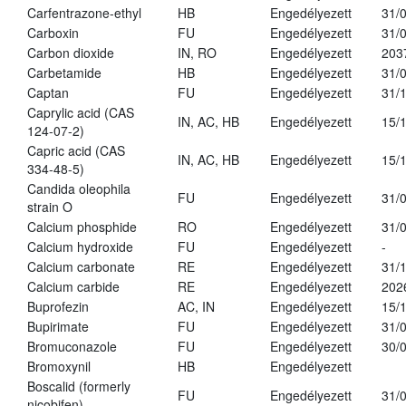
Carfentrazone-ethyl
HB
Engedélyezett
31/
Carboxin
FU
Engedélyezett
31/
Carbon dioxide
IN, RO
Engedélyezett
203
Carbetamide
HB
Engedélyezett
31/
Captan
FU
Engedélyezett
31/
Caprylic acid (CAS
IN, AC, HB
Engedélyezett
15/
124-07-2)
Capric acid (CAS
IN, AC, HB
Engedélyezett
15/
334-48-5)
Candida oleophila
FU
Engedélyezett
31/
strain O
Calcium phosphide
RO
Engedélyezett
31/
Calcium hydroxide
FU
Engedélyezett
-
Calcium carbonate
RE
Engedélyezett
31/
Calcium carbide
RE
Engedélyezett
202
Buprofezin
AC, IN
Engedélyezett
15/
Bupirimate
FU
Engedélyezett
31/
Bromuconazole
FU
Engedélyezett
30/
Bromoxynil
HB
Engedélyezett
Boscalid (formerly
FU
Engedélyezett
31/
nicobifen)