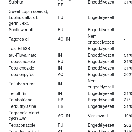
Sulphur
Engedélyezett
31/
RE
Sweet Lupin (seeds),
Lupinus albus L.,
FU
Engedélyezett
-
germ., ext.
Sunflower oil
FU
Engedélyezett
-
Nem
Tagetes oil
AC, IN
-
engedélyezett
Talc E553B
-
Engedélyezett
-
tau-Fluvalinate
IN
Engedélyezett
31/
Tebuconazole
FU
Engedélyezett
31/
Tebufenozide
IN
Engedélyezett
31/
Tebufenpyrad
AC
Engedélyezett
202
Nem
Teflubenzuron
IN
engedélyezett
Tefluthrin
IN
Engedélyezett
31/
Tembotrione
HB
Engedélyezett
31/
Terbuthylazine
HB
Engedélyezett
31/
Terpenoid blend
AC, IN
Visszavont
10/
QRD-460
Tetraconazole
FU
Engedélyezett
202
Tetradecan-1-ol
AT
Engedélyezett
31/