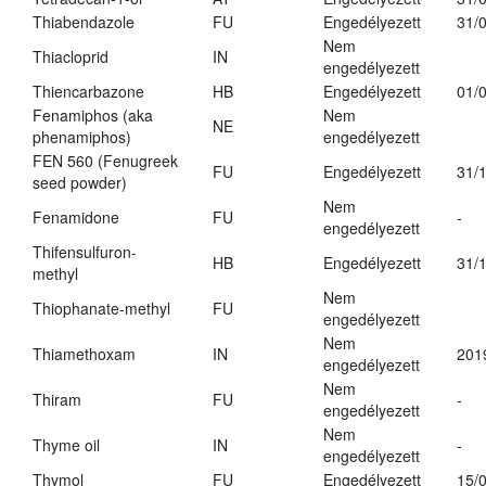
Thiabendazole
FU
Engedélyezett
31/
Nem
Thiacloprid
IN
engedélyezett
Thiencarbazone
HB
Engedélyezett
01/
Fenamiphos (aka
Nem
NE
phenamiphos)
engedélyezett
FEN 560 (Fenugreek
FU
Engedélyezett
31/
seed powder)
Nem
Fenamidone
FU
-
engedélyezett
Thifensulfuron-
HB
Engedélyezett
31/
methyl
Nem
Thiophanate-methyl
FU
engedélyezett
Nem
Thiamethoxam
IN
201
engedélyezett
Nem
Thiram
FU
-
engedélyezett
Nem
Thyme oil
IN
-
engedélyezett
Thymol
FU
Engedélyezett
15/