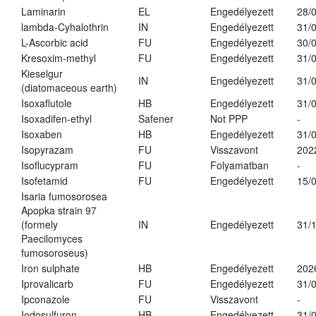
Laminarin
EL
Engedélyezett
28/
lambda-Cyhalothrin
IN
Engedélyezett
31/
L-Ascorbic acid
FU
Engedélyezett
30/
Kresoxim-methyl
FU
Engedélyezett
31/
Kieselgur
IN
Engedélyezett
31/
(diatomaceous earth)
Isoxaflutole
HB
Engedélyezett
31/
Isoxadifen-ethyl
Safener
Not PPP
-
Isoxaben
HB
Engedélyezett
31/
Isopyrazam
FU
Visszavont
202
Isoflucypram
FU
Folyamatban
-
Isofetamid
FU
Engedélyezett
15/
Isaria fumosorosea
Apopka strain 97
(formely
IN
Engedélyezett
31/
Paecilomyces
fumosoroseus)
Iron sulphate
HB
Engedélyezett
202
Iprovalicarb
FU
Engedélyezett
31/
Ipconazole
FU
Visszavont
-
Iodosulfuron
HB
Engedélyezett
31/