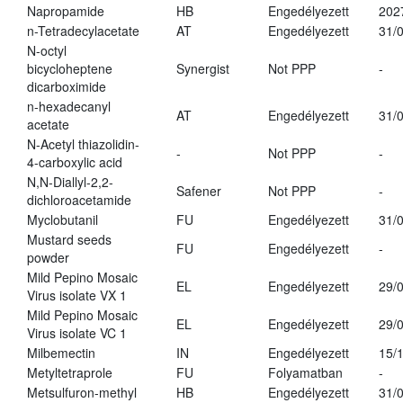
Napropamide
HB
Engedélyezett
202
n-Tetradecylacetate
AT
Engedélyezett
31/
N-octyl
bicycloheptene
Synergist
Not PPP
-
dicarboximide
n-hexadecanyl
AT
Engedélyezett
31/
acetate
N-Acetyl thiazolidin-
-
Not PPP
-
4-carboxylic acid
N,N-Diallyl-2,2-
Safener
Not PPP
-
dichloroacetamide
Myclobutanil
FU
Engedélyezett
31/
Mustard seeds
FU
Engedélyezett
-
powder
Mild Pepino Mosaic
EL
Engedélyezett
29/
Virus isolate VX 1
Mild Pepino Mosaic
EL
Engedélyezett
29/
Virus isolate VC 1
Milbemectin
IN
Engedélyezett
15/
Metyltetraprole
FU
Folyamatban
-
Metsulfuron-methyl
HB
Engedélyezett
31/