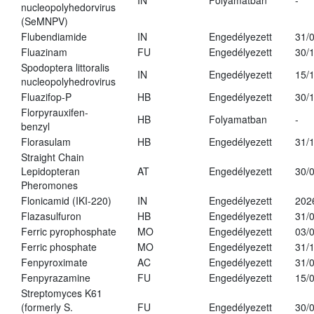
IN
Folyamatban
-
nucleopolyhedorvirus
(SeMNPV)
Flubendiamide
IN
Engedélyezett
31/
Fluazinam
FU
Engedélyezett
30/
Spodoptera littoralis
IN
Engedélyezett
15/
nucleopolyhedrovirus
Fluazifop-P
HB
Engedélyezett
30/
Florpyrauxifen-
HB
Folyamatban
-
benzyl
Florasulam
HB
Engedélyezett
31/
Straight Chain
Lepidopteran
AT
Engedélyezett
30/
Pheromones
Flonicamid (IKI-220)
IN
Engedélyezett
202
Flazasulfuron
HB
Engedélyezett
31/
Ferric pyrophosphate
MO
Engedélyezett
03/
Ferric phosphate
MO
Engedélyezett
31/
Fenpyroximate
AC
Engedélyezett
31/
Fenpyrazamine
FU
Engedélyezett
15/
Streptomyces K61
(formerly S.
FU
Engedélyezett
30/