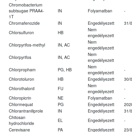
Chromobacterium
subtsugae PRAA4-
IN
Folyamatban
-
1T
Chromafenozide
IN
Engedélyezett
31/
Nem
Chlorsulfuron
HB
engedélyezett
Nem
Chlorpyrifos-methyl
IN, AC
engedélyezett
Nem
Chlorpyrifos
IN, AC
engedélyezett
Nem
Chlorpropham
PG, HB
-
engedélyezett
Chlorotoluron
HB
Engedélyezett
30/
Nem
Chlorothalonil
FU
-
engedélyezett
Chloropicrin
NE
Folyamatban
-
Chlormequat
PG
Engedélyezett
202
Chlorantraniliprole
IN
Engedélyezett
31/
Chitosan
EL
Engedélyezett
-
hydrochloride
Cerevisane
PA
Engedélyezett
23/