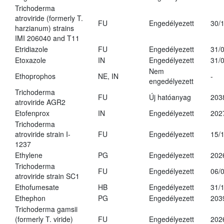
Trichoderma
atroviride (formerly T.
FU
Engedélyezett
30/
harzianum) strains
IMI 206040 and T11
Etridiazole
FU
Engedélyezett
31/
Etoxazole
IN
Engedélyezett
31/
Nem
Ethoprophos
NE, IN
-
engedélyezett
Trichoderma
FU
Új hatóanyag
203
atroviride AGR2
Etofenprox
IN
Engedélyezett
202
Trichoderma
atroviride strain I-
FU
Engedélyezett
15/
1237
Ethylene
PG
Engedélyezett
202
Trichoderma
FU
Engedélyezett
06/
atroviride strain SC1
Ethofumesate
HB
Engedélyezett
31/
Ethephon
PG
Engedélyezett
203
Trichoderma gamsii
(formerly T. viride)
FU
Engedélyezett
202