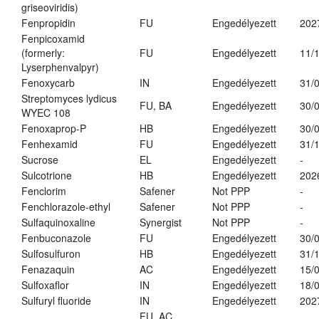
griseoviridis)
Fenpropidin
FU
Engedélyezett
202
Fenpicoxamid
(formerly:
FU
Engedélyezett
11/
Lyserphenvalpyr)
Fenoxycarb
IN
Engedélyezett
31/
Streptomyces lydicus
FU, BA
Engedélyezett
30/
WYEC 108
Fenoxaprop-P
HB
Engedélyezett
30/
Fenhexamid
FU
Engedélyezett
31/
Sucrose
EL
Engedélyezett
-
Sulcotrione
HB
Engedélyezett
202
Fenclorim
Safener
Not PPP
-
Fenchlorazole-ethyl
Safener
Not PPP
-
Sulfaquinoxaline
Synergist
Not PPP
-
Fenbuconazole
FU
Engedélyezett
30/
Sulfosulfuron
HB
Engedélyezett
31/
Fenazaquin
AC
Engedélyezett
15/
Sulfoxaflor
IN
Engedélyezett
18/
Sulfuryl fluoride
IN
Engedélyezett
202
FU, AC,