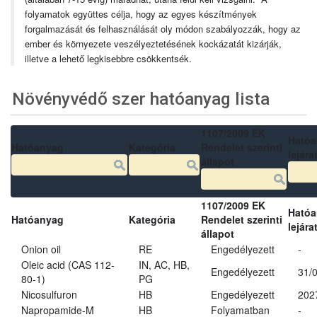
folyamatok együttes célja, hogy az egyes készítmények
forgalmazását és felhasználását oly módon szabályozzák, hogy az
ember és környezete veszélyeztetésének kockázatát kizárják,
illetve a lehető legkisebbre csökkentsék.
Növényvédő szer hatóanyag lista
1107/2009 EK
Ható
Hatóanyag
Kategória
Rendelet szerinti
lejára
állapot
1107/2009 EK
Ható
Hatóanyag
Kategória
Rendelet szerinti
lejára
állapot
Onion oil
RE
Engedélyezett
-
Oleic acid (CAS 112-
IN, AC, HB,
Engedélyezett
31/
80-1)
PG
Nicosulfuron
HB
Engedélyezett
202
Napropamide-M
HB
Folyamatban
-