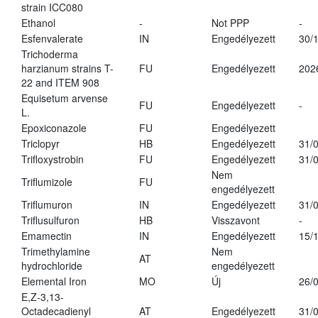
strain ICC080
Ethanol
-
Not PPP
-
Esfenvalerate
IN
Engedélyezett
30/
Trichoderma
harzianum strains T-
FU
Engedélyezett
202
22 and ITEM 908
Equisetum arvense
FU
Engedélyezett
-
L.
Epoxiconazole
FU
Engedélyezett
Triclopyr
HB
Engedélyezett
31/
Trifloxystrobin
FU
Engedélyezett
31/
Nem
Triflumizole
FU
engedélyezett
Triflumuron
IN
Engedélyezett
31/
Triflusulfuron
HB
Visszavont
-
Emamectin
IN
Engedélyezett
15/
Trimethylamine
Nem
AT
hydrochloride
engedélyezett
Elemental Iron
MO
Új
26/
E,Z-3,13-
Octadecadienyl
AT
Engedélyezett
31/