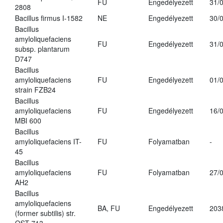
FU
Engedélyezett
31/
2808
Bacillus firmus I-1582
NE
Engedélyezett
30/
Bacillus
amyloliquefaciens
FU
Engedélyezett
31/
subsp. plantarum
D747
Bacillus
amyloliquefaciens
FU
Engedélyezett
01/
strain FZB24
Bacillus
amyloliquefaciens
FU
Engedélyezett
16/
MBI 600
Bacillus
amyloliquefaciens IT-
FU
Folyamatban
-
45
Bacillus
amyloliquefaciens
FU
Folyamatban
27/
AH2
Bacillus
amyloliquefaciens
BA, FU
Engedélyezett
203
(former subtilis) str.