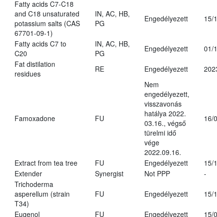
Fatty acids C7-C18
and C18 unsaturated
IN, AC, HB,
Engedélyezett
15/
potassium salts (CAS
PG
67701-09-1)
Fatty acids C7 to
IN, AC, HB,
Engedélyezett
01/
C20
PG
Fat distilation
RE
Engedélyezett
202
residues
Nem
engedélyezett,
visszavonás
hatálya 2022.
Famoxadone
FU
16/
03.16., végső
türelmi idő
vége
2022.09.16.
Extract from tea tree
FU
Engedélyezett
15/
Extender
Synergist
Not PPP
-
Trichoderma
asperellum (strain
FU
Engedélyezett
15/
T34)
Eugenol
FU
Engedélyezett
15/