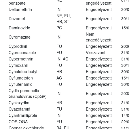
RE
01/
benzoate
engedélyezett
Deltamethrin
IN
Engedélyezett
30/
NE, FU,
Dazomet
Engedélyezett
30/
HB, ST
Daminozide
PG
Engedélyezett
15/
Nem
Cyromazine
IN
engedélyezett
Cyprodinil
FU
Engedélyezett
202
Cyproconazole
FU
Visszavont
31/
Cypermethrin
IN, AC
Engedélyezett
31/
Cymoxanil
FU
Engedélyezett
30/
Cyhalofop-butyl
HB
Engedélyezett
30/
Cyflumetofen
AC
Engedélyezett
15/
Cyflufenamid
FU
Engedélyezett
30/
Cydia pomonella
IN
Engedélyezett
203
Granulovirus (CpGV)
Cycloxydim
HB
Engedélyezett
31/
Cyazofamid
FU
Engedélyezett
31/
Cyantraniliprole
IN
Engedélyezett
14/
COS-OGA
FU
Engedélyezett
22/
Copper oxychloride
BA, FU
Engedélyezett
31/