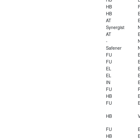
HB
HB
E
AT
E
Synergist
AT
E
-
Safener
FU
E
FU
E
EL
E
EL
E
IN
E
FU
HB
E
FU
E
HB
V
FU
E
HB
E