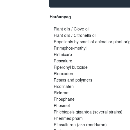
Hatóanyag
Plant oils / Clove oil
Plant oils / Citronella oil
Repellents by smell of animal or plant orig
Pirimiphos-methyl
Pirimicarb
Rescalure
Piperonyl butoxide
Pinoxaden
Resins and polymers
Picolinafen
Picloram
Phosphane
Phosmet
Phlebiopsis gigantea (several strains)
Phenmedipham
Rimsulfuron (aka renriduron)