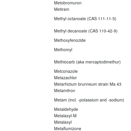
Metobromuron
Metiram
Methyl octanoate (CAS 111-11-5)
Methyl decanoate (CAS 110-42-9)
Methoxyfenozide
Methomyl
Methiocarb (aka mercaptodimethur)
Metconazole
Metazachlor
Metarhizium brunneum strain Ma 43
Metamitron
Metam (incl. -potassium and -sodium)
Metaldehyde
Metalaxyl-M
Metalaxyl
Metaflumizone