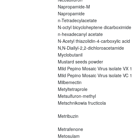
Napropamide-M
Napropamide
n-Tetradecylacetate
N-octyl bicycloheptene dicarboximide
n-hexadecanyl acetate
N-Acetyl thiazolidin-4-carboxylic acid
N,N-Diallyl-2,2-dichloroacetamide
Myclobutanil
Mustard seeds powder
Mild Pepino Mosaic Virus isolate VX 1
Mild Pepino Mosaic Virus isolate VC 1
Milbemectin
Metyltetraprole
Metsulfuron-methyl
Metschnikowia fructicola
Metribuzin
Metrafenone
Metosulam