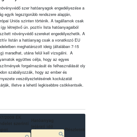
növényvédő szer hatóanyagok engedélyezése a
lág egyik legszigorúbb rendszere alapján,
rópai Uniós szinten történik. A tagállamok csak
 így létrejövő ún. pozitív lista hatóanyagaiból
szített növényvédő szereket engedélyezhetik. A
zitív listán a hatóanyag csak a vonatkozó EU
ndeletben meghatározott ideig (általában 7-15
ig) maradhat, utána felül kell vizsgálni. A
lyamatok együttes célja, hogy az egyes
szítmények forgalmazását és felhasználását oly
don szabályozzák, hogy az ember és
rnyezete veszélyeztetésének kockázatát
zárják, illetve a lehető legkisebbre csökkentsék.
07/2009 EK
Hatóanyag
delet szerinti
lejárati idő
apot
Részletek