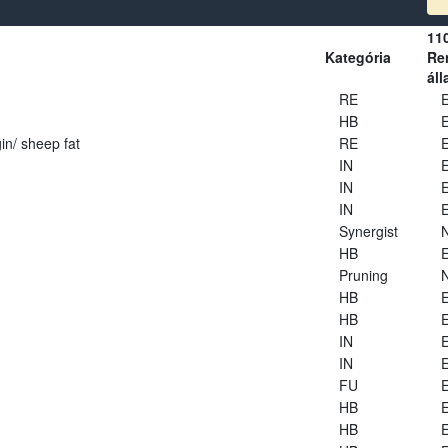
11
Kategória
Ren
áll
RE
E
HB
E
in/ sheep fat
RE
E
IN
E
IN
E
IN
E
Synergist
HB
E
Pruning
HB
E
HB
E
IN
E
IN
E
FU
E
HB
E
HB
E