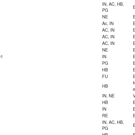
IN, AC, HB,
E
PG
NE
E
Ac, IN
E
AC, IN
E
AC, IN
E
AC, IN
E
NE
E
01
IN
E
PG
E
HB
E
FU
E
HB
e
IN, NE
V
HB
E
IN
E
RE
E
IN, AC, HB,
E
PG
HB
E