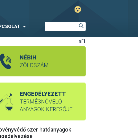
PCSOLAT
NÉBIH
ZÖLDSZÁM
ENGEDÉLYEZETT
TERMÉSNÖVELŐ
ANYAGOK KERESŐJE
övényvédő szer hatóanyagok
ngedélyezése