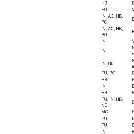
HB
E
FU
V
IN, AC, HB,
E
PG
IN, AC, HB,
E
PG
IN
V
IN
e
IN, RE
e
FU, PG
E
HB
E
IN
E
HB
E
FU, IN, HB,
E
NE
MO
E
FU
E
FU
E
IN
E