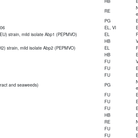
HB
E
RE
e
PG
E
906
EL, VI
E
U) strain, mild isolate Abp1 (PEPMVO)
EL
HB
V
2) strain, mild isolate Abp2 (PEPMVO)
EL
HB
E
FU
V
FU
E
FU
E
tract and seaweeds)
PG
e
FU
E
FU
E
FU
E
HB
E
RE
FU
E
FU
E