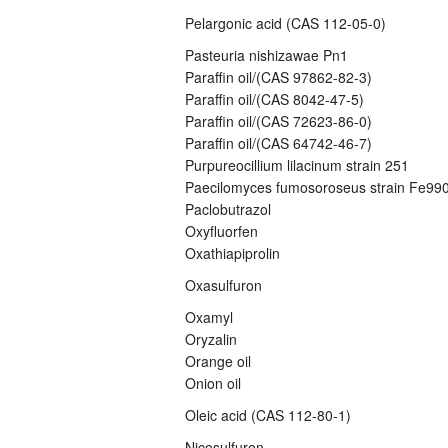
Pelargonic acid (CAS 112-05-0)
Pasteuria nishizawae Pn1
Paraffin oil/(CAS 97862-82-3)
Paraffin oil/(CAS 8042-47-5)
Paraffin oil/(CAS 72623-86-0)
Paraffin oil/(CAS 64742-46-7)
Purpureocillium lilacinum strain 251
Paecilomyces fumosoroseus strain Fe99
Paclobutrazol
Oxyfluorfen
Oxathiapiprolin
Oxasulfuron
Oxamyl
Oryzalin
Orange oil
Onion oil
Oleic acid (CAS 112-80-1)
Nicosulfuron