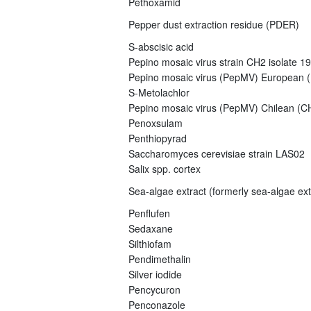
Pethoxamid
Pepper dust extraction residue (PDER)
S-abscisic acid
Pepino mosaic virus strain CH2 isolate 1
Pepino mosaic virus (PepMV) European (E
S-Metolachlor
Pepino mosaic virus (PepMV) Chilean (CH
Penoxsulam
Penthiopyrad
Saccharomyces cerevisiae strain LAS02
Salix spp. cortex
Sea-algae extract (formerly sea-algae ex
Penflufen
Sedaxane
Silthiofam
Pendimethalin
Silver iodide
Pencycuron
Penconazole