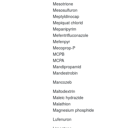
Mesotrione
Mesosulfuron
Meptyldinocap
Mepiquat chlorid
Mepanipyrim
Mefentrifluconazole
Mefenpyr
Mecoprop-P
MCPB
MCPA
Mandipropamid
Mandestrobin
Mancozeb
Maltodextrin
Maleic hydrazide
Malathion
Magnesium phosphide
Lufenuron