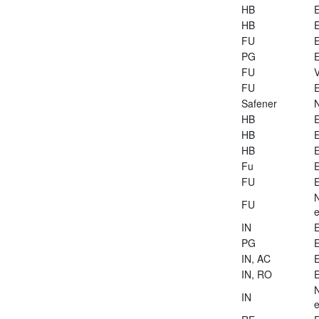
HB
E
HB
E
FU
E
PG
E
FU
V
FU
E
Safener
HB
E
HB
E
HB
E
Fu
E
FU
E
FU
e
IN
E
PG
E
IN, AC
E
IN, RO
E
IN
e