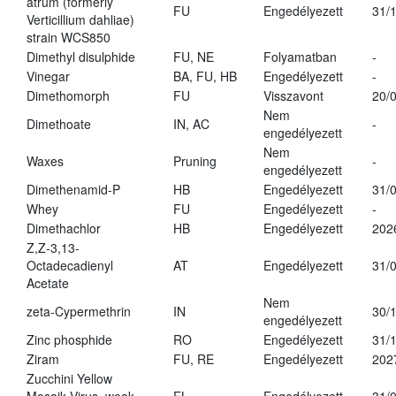
atrum (formerly
FU
Engedélyezett
31/
Verticillium dahliae)
strain WCS850
Dimethyl disulphide
FU, NE
Folyamatban
-
Vinegar
BA, FU, HB
Engedélyezett
-
Dimethomorph
FU
Visszavont
20/
Nem
Dimethoate
IN, AC
-
engedélyezett
Nem
Waxes
Pruning
-
engedélyezett
Dimethenamid-P
HB
Engedélyezett
31/
Whey
FU
Engedélyezett
-
Dimethachlor
HB
Engedélyezett
202
Z,Z-3,13-
Octadecadienyl
AT
Engedélyezett
31/
Acetate
Nem
zeta-Cypermethrin
IN
30/
engedélyezett
Zinc phosphide
RO
Engedélyezett
31/
Ziram
FU, RE
Engedélyezett
202
Zucchini Yellow