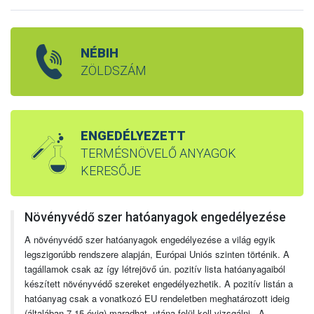
NÉBIH
ZÖLDSZÁM
ENGEDÉLYEZETT
TERMÉSNÖVELŐ ANYAGOK
KERESŐJE
Növényvédő szer hatóanyagok engedélyezése
A növényvédő szer hatóanyagok engedélyezése a világ egyik
legszigorúbb rendszere alapján, Európai Uniós szinten történik. A
tagállamok csak az így létrejövő ún. pozitív lista hatóanyagaiból
készített növényvédő szereket engedélyezhetik. A pozitív listán a
hatóanyag csak a vonatkozó EU rendeletben meghatározott ideig
(általában 7-15 évig) maradhat, utána felül kell vizsgálni. A