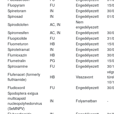
Fluopyram
FU
Engedélyezett
15/
Spinetoram
IN
Engedélyezett
30/
Spinosad
IN
Engedélyezett
01/
Nem
Spirodiclofen
AC, IN
engedélyezett
Spiromesifen
AC, IN
Engedélyezett
30/
Fluopicolide
FU
Engedélyezett
31/
Fluometuron
HB
Engedélyezett
15/
Spirotetramat
IN
Engedélyezett
30/
Flumioxazin
HB
Engedélyezett
30/
Flumetralin
PG
Engedélyezett
15/
Spiroxamine
FU
Engedélyezett
30/
vég
Flufenacet (formerly
HB
Visszavont
türe
fluthiamide)
10/
Fludioxonil
FU
Engedélyezett
30/
Spodoptera exigua
multicapsid
IN
Folyamatban
-
nucleopolyhedorvirus
(SeMNPV)