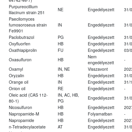
64742-46-7)
Purpureocillium
NE
Engedélyezett
31/
lilacinum strain 251
Paecilomyces
fumosoroseus strain
IN
Engedélyezett
31/
Fe9901
Paclobutrazol
PG
Engedélyezett
31/
Oxyfluorfen
HB
Engedélyezett
31/
Oxathiapiprolin
FU
Engedélyezett
03/
Nem
Oxasulfuron
HB
-
engedélyezett
Oxamyl
IN, NE
Visszavont
202
Oryzalin
HB
Engedélyezett
31/
Orange oil
IN
Engedélyezett
31/
Onion oil
RE
Engedélyezett
-
Oleic acid (CAS 112-
IN, AC, HB,
Engedélyezett
31/
80-1)
PG
Nicosulfuron
HB
Engedélyezett
202
Napropamide-M
HB
Folyamatban
-
Napropamide
HB
Engedélyezett
202
n-Tetradecylacetate
AT
Engedélyezett
31/