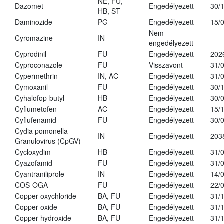
NE, FU,
Dazomet
Engedélyezett
30/
HB, ST
Daminozide
PG
Engedélyezett
15/
Nem
Cyromazine
IN
engedélyezett
Cyprodinil
FU
Engedélyezett
202
Cyproconazole
FU
Visszavont
31/
Cypermethrin
IN, AC
Engedélyezett
31/
Cymoxanil
FU
Engedélyezett
30/
Cyhalofop-butyl
HB
Engedélyezett
30/
Cyflumetofen
AC
Engedélyezett
15/
Cyflufenamid
FU
Engedélyezett
30/
Cydia pomonella
IN
Engedélyezett
203
Granulovirus (CpGV)
Cycloxydim
HB
Engedélyezett
31/
Cyazofamid
FU
Engedélyezett
31/
Cyantraniliprole
IN
Engedélyezett
14/
COS-OGA
FU
Engedélyezett
22/
Copper oxychloride
BA, FU
Engedélyezett
31/
Copper oxide
BA, FU
Engedélyezett
31/
Copper hydroxide
BA, FU
Engedélyezett
31/