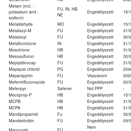
Metam (incl. -
FU, IN, HB,
potassium and -
Engedélyezett
15/
NE
sodium)
Metaldehyde
MO
Engedélyezett
15/
Metalaxyl-M
FU
Engedélyezett
31/
Metalaxyl
FU
Engedélyezett
30/
Metaflumizone
IN
Engedélyezett
31/
Mesotrione
HB
Engedélyezett
31/
Mesosulfuron
HB
Engedélyezett
30/
Meptyldinocap
FU
Engedélyezett
31/
Mepiquat chlorid
PG
Engedélyezett
204
Mepanipyrim
FU
Visszavont
202
Mefentrifluconazole
FU
Engedélyezett
20/
Mefenpyr
Safener
Not PPP
-
Mecoprop-P
HB
Engedélyezett
15/
MCPB
HB
Engedélyezett
31/
MCPA
HB
Engedélyezett
31/
Mandipropamid
Fu
Engedélyezett
30/
Mandestrobin
FU
Engedélyezett
09/
Nem
Mancozeb
FU