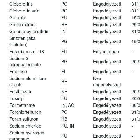
Gibberellins
PG
Engedélyezett
31/
Gibberellic acid
PG
Engedélyezett
31/
Geraniol
FU
Engedélyezett
15/
Garlic extract
RE
Engedélyezett
29/
Gamma-cyhalothrin
IN
Engedélyezett
31/
Sintofen (aka
PG
Engedélyezett
15/
Cintofen)
Fusarium sp. L13
FU
Folyamatban
-
Sodium 5-
PG
Engedélyezett
202
nitroguaiacolate
Fructose
EL
Engedélyezett
-
Sodium aluminium
Nem
RE
silicate
engedélyezett
Fosthiazate
NE
Engedélyezett
202
Fosetyl
FU
Engedélyezett
202
Formetanate
IN, AC
Engedélyezett
30/
Forchlorfenuron
PG
Engedélyezett
31/
Foramsulfuron
HB
Engedélyezett
31/
Sodium chloride
FU, IN
Engedélyezett
-
Sodium hydrogen
FU
Engedélyezett
-
carbonate