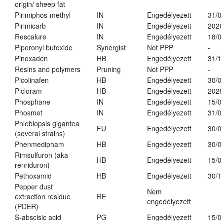
origin/ sheep fat
Pirimiphos-methyl
IN
Engedélyezett
31/
Pirimicarb
IN
Engedélyezett
202
Rescalure
IN
Engedélyezett
18/
Piperonyl butoxide
Synergist
Not PPP
-
Pinoxaden
HB
Engedélyezett
31/
Resins and polymers
Pruning
Not PPP
-
Picolinafen
HB
Engedélyezett
30/
Picloram
HB
Engedélyezett
202
Phosphane
IN
Engedélyezett
15/
Phosmet
IN
Engedélyezett
31/
Phlebiopsis gigantea
FU
Engedélyezett
30/
(several strains)
Phenmedipham
HB
Engedélyezett
30/
Rimsulfuron (aka
HB
Engedélyezett
15/
renriduron)
Pethoxamid
HB
Engedélyezett
30/
Pepper dust
Nem
extraction residue
RE
engedélyezett
(PDER)
S-abscisic acid
PG
Engedélyezett
15/