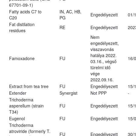
67701-09-1)
Fatty acids C7 to
IN, AC, HB,
Engedélyezett
01/
C20
PG
Fat distilation
RE
Engedélyezett
202
residues
Nem
engedélyezett,
visszavonás
hatálya 2022.
Famoxadone
FU
16/
03.16., végső
türelmi idő
vége
2022.09.16.
Extract from tea tree
FU
Engedélyezett
15/
Extender
Synergist
Not PPP
-
Trichoderma
asperellum (strain
FU
Engedélyezett
15/
T34)
Eugenol
FU
Engedélyezett
15/
Trichoderma
atroviride (formerly T.
FU
Engedélyezett
30/