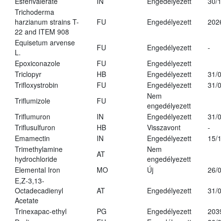
Esfenvalerate
IN
Engedélyezett
30/
Trichoderma
harzianum strains T-
FU
Engedélyezett
202
22 and ITEM 908
Equisetum arvense
FU
Engedélyezett
-
L.
Epoxiconazole
FU
Engedélyezett
Triclopyr
HB
Engedélyezett
31/
Trifloxystrobin
FU
Engedélyezett
31/
Nem
Triflumizole
FU
engedélyezett
Triflumuron
IN
Engedélyezett
31/
Triflusulfuron
HB
Visszavont
-
Emamectin
IN
Engedélyezett
15/
Trimethylamine
Nem
AT
hydrochloride
engedélyezett
Elemental Iron
MO
Új
26/
E,Z-3,13-
Octadecadienyl
AT
Engedélyezett
31/
Acetate
Trinexapac-ethyl
PG
Engedélyezett
203