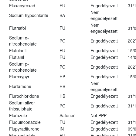
Fluxapyroxad
FU
Engedélyezett
31/
Nem
Sodium hypochlorite
BA
engedélyezett
Nem
Flutriafol
FU
31/
engedélyezett
Sodium o-
PG
Engedélyezett
202
nitrophenolate
Flutolanil
FU
Engedélyezett
15/
Flutianil
FU
Engedélyezett
14/
Sodium p-
PG
Engedélyezett
202
nitrophenolate
Fluroxypyr
HB
Engedélyezett
15/
Nem
Flurtamone
HB
-
engedélyezett
Flurochloridone
HB
Engedélyezett
31/
Sodium silver
PG
Engedélyezett
31/
thiosulphate
Flurazole
Safener
Not PPP
-
Fluquinconazole
FU
Engedélyezett
31/
Flupyradifurone
IN
Engedélyezett
09/
Fluoxastrobin
FU
Engedélyezett
31/