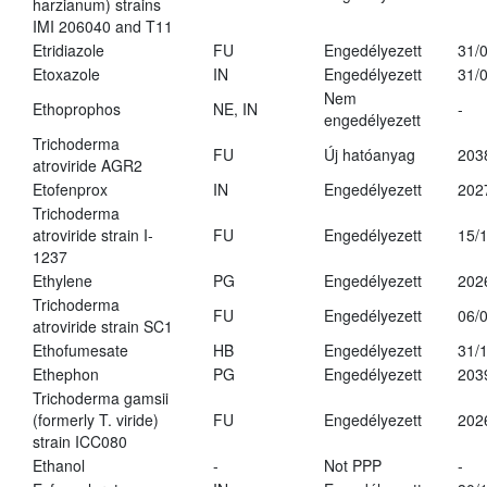
harzianum) strains
IMI 206040 and T11
Etridiazole
FU
Engedélyezett
31/
Etoxazole
IN
Engedélyezett
31/
Nem
Ethoprophos
NE, IN
-
engedélyezett
Trichoderma
FU
Új hatóanyag
203
atroviride AGR2
Etofenprox
IN
Engedélyezett
202
Trichoderma
atroviride strain I-
FU
Engedélyezett
15/
1237
Ethylene
PG
Engedélyezett
202
Trichoderma
FU
Engedélyezett
06/
atroviride strain SC1
Ethofumesate
HB
Engedélyezett
31/
Ethephon
PG
Engedélyezett
203
Trichoderma gamsii
(formerly T. viride)
FU
Engedélyezett
202
strain ICC080
Ethanol
-
Not PPP
-