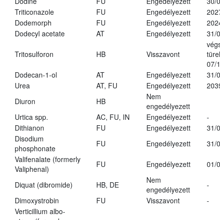
Dodine
FU
Engedélyezett
30/
Triticonazole
FU
Engedélyezett
202
Dodemorph
FU
Engedélyezett
202
Dodecyl acetate
AT
Engedélyezett
31/
vég
Tritosulforon
HB
Visszavont
türe
07/
Dodecan-1-ol
AT
Engedélyezett
31/
Urea
AT, FU
Engedélyezett
203
Nem
Diuron
HB
engedélyezett
Urtica spp.
AC, FU, IN
Engedélyezett
-
Dithianon
FU
Engedélyezett
31/
Disodium
FU
Engedélyezett
31/
phosphonate
Valifenalate (formerly
FU
Engedélyezett
01/
Valiphenal)
Nem
Diquat (dibromide)
HB, DE
-
engedélyezett
Dimoxystrobin
FU
Visszavont
-
Verticillium albo-