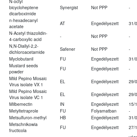
N-octyl
bicycloheptene
Synergist
Not PPP
-
dicarboximide
n-hexadecanyl
AT
Engedélyezett
31/
acetate
N-Acetyl thiazolidin-
-
Not PPP
-
4-carboxylic acid
N,N-Diallyl-2,2-
Safener
Not PPP
-
dichloroacetamide
Myclobutanil
FU
Engedélyezett
31/
Mustard seeds
FU
Engedélyezett
-
powder
Mild Pepino Mosaic
EL
Engedélyezett
29/
Virus isolate VX 1
Mild Pepino Mosaic
EL
Engedélyezett
29/
Virus isolate VC 1
Milbemectin
IN
Engedélyezett
15/
Metyltetraprole
FU
Folyamatban
-
Metsulfuron-methyl
HB
Engedélyezett
31/
Metschnikowia
FU
Engedélyezett
27/
fructicola