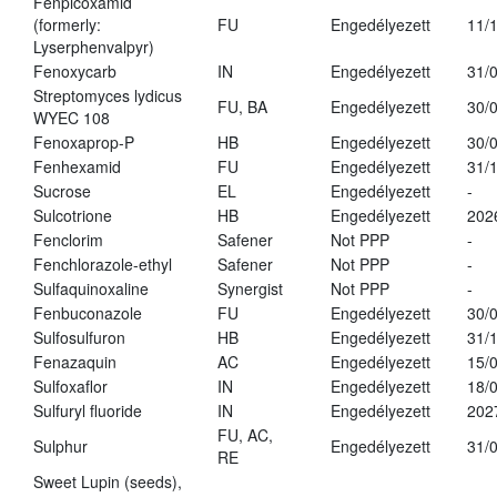
Fenpicoxamid
(formerly:
FU
Engedélyezett
11/
Lyserphenvalpyr)
Fenoxycarb
IN
Engedélyezett
31/
Streptomyces lydicus
FU, BA
Engedélyezett
30/
WYEC 108
Fenoxaprop-P
HB
Engedélyezett
30/
Fenhexamid
FU
Engedélyezett
31/
Sucrose
EL
Engedélyezett
-
Sulcotrione
HB
Engedélyezett
202
Fenclorim
Safener
Not PPP
-
Fenchlorazole-ethyl
Safener
Not PPP
-
Sulfaquinoxaline
Synergist
Not PPP
-
Fenbuconazole
FU
Engedélyezett
30/
Sulfosulfuron
HB
Engedélyezett
31/
Fenazaquin
AC
Engedélyezett
15/
Sulfoxaflor
IN
Engedélyezett
18/
Sulfuryl fluoride
IN
Engedélyezett
202
FU, AC,
Sulphur
Engedélyezett
31/
RE
Sweet Lupin (seeds),