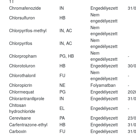
1T
Chromafenozide
IN
Engedélyezett
31/
Nem
Chlorsulfuron
HB
engedélyezett
Nem
Chlorpyrifos-methyl
IN, AC
engedélyezett
Nem
Chlorpyrifos
IN, AC
engedélyezett
Nem
Chlorpropham
PG, HB
-
engedélyezett
Chlorotoluron
HB
Engedélyezett
30/
Nem
Chlorothalonil
FU
-
engedélyezett
Chloropicrin
NE
Folyamatban
-
Chlormequat
PG
Engedélyezett
202
Chlorantraniliprole
IN
Engedélyezett
31/
Chitosan
EL
Engedélyezett
-
hydrochloride
Cerevisane
PA
Engedélyezett
23/
Carfentrazone-ethyl
HB
Engedélyezett
31/
Carboxin
FU
Engedélyezett
31/