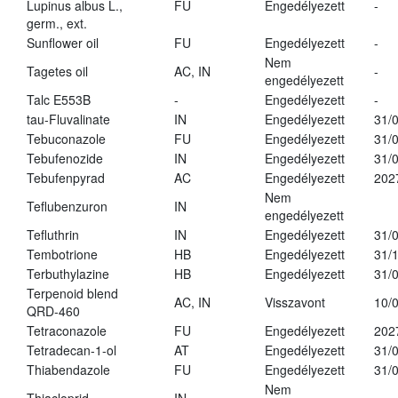
Lupinus albus L.,
FU
Engedélyezett
-
germ., ext.
Sunflower oil
FU
Engedélyezett
-
Nem
Tagetes oil
AC, IN
-
engedélyezett
Talc E553B
-
Engedélyezett
-
tau-Fluvalinate
IN
Engedélyezett
31/
Tebuconazole
FU
Engedélyezett
31/
Tebufenozide
IN
Engedélyezett
31/
Tebufenpyrad
AC
Engedélyezett
202
Nem
Teflubenzuron
IN
engedélyezett
Tefluthrin
IN
Engedélyezett
31/
Tembotrione
HB
Engedélyezett
31/
Terbuthylazine
HB
Engedélyezett
31/
Terpenoid blend
AC, IN
Visszavont
10/
QRD-460
Tetraconazole
FU
Engedélyezett
202
Tetradecan-1-ol
AT
Engedélyezett
31/
Thiabendazole
FU
Engedélyezett
31/
Nem