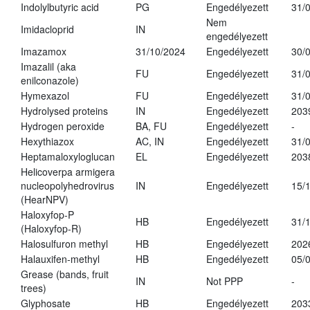
Indolylbutyric acid
PG
Engedélyezett
31/
Nem
Imidacloprid
IN
engedélyezett
Imazamox
31/10/2024
Engedélyezett
30/
Imazalil (aka
FU
Engedélyezett
31/
enilconazole)
Hymexazol
FU
Engedélyezett
31/
Hydrolysed proteins
IN
Engedélyezett
203
Hydrogen peroxide
BA, FU
Engedélyezett
-
Hexythiazox
AC, IN
Engedélyezett
31/
Heptamaloxyloglucan
EL
Engedélyezett
203
Helicoverpa armigera
nucleopolyhedrovirus
IN
Engedélyezett
15/
(HearNPV)
Haloxyfop-P
HB
Engedélyezett
31/
(Haloxyfop-R)
Halosulfuron methyl
HB
Engedélyezett
202
Halauxifen-methyl
HB
Engedélyezett
05/
Grease (bands, fruit
IN
Not PPP
-
trees)
Glyphosate
HB
Engedélyezett
203