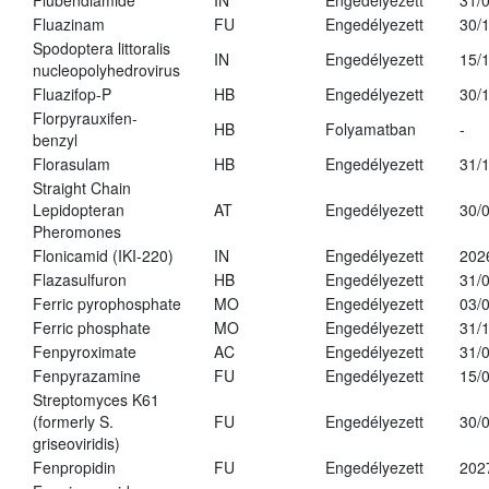
Flubendiamide
IN
Engedélyezett
31/
Fluazinam
FU
Engedélyezett
30/
Spodoptera littoralis
IN
Engedélyezett
15/
nucleopolyhedrovirus
Fluazifop-P
HB
Engedélyezett
30/
Florpyrauxifen-
HB
Folyamatban
-
benzyl
Florasulam
HB
Engedélyezett
31/
Straight Chain
Lepidopteran
AT
Engedélyezett
30/
Pheromones
Flonicamid (IKI-220)
IN
Engedélyezett
202
Flazasulfuron
HB
Engedélyezett
31/
Ferric pyrophosphate
MO
Engedélyezett
03/
Ferric phosphate
MO
Engedélyezett
31/
Fenpyroximate
AC
Engedélyezett
31/
Fenpyrazamine
FU
Engedélyezett
15/
Streptomyces K61
(formerly S.
FU
Engedélyezett
30/
griseoviridis)
Fenpropidin
FU
Engedélyezett
202