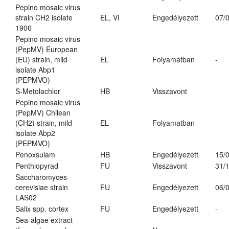
Pepino mosaic virus
strain CH2 isolate
EL, VI
Engedélyezett
07/
1906
Pepino mosaic virus
(PepMV) European
(EU) strain, mild
EL
Folyamatban
-
isolate Abp1
(PEPMVO)
S-Metolachlor
HB
Visszavont
Pepino mosaic virus
(PepMV) Chilean
(CH2) strain, mild
EL
Folyamatban
-
isolate Abp2
(PEPMVO)
Penoxsulam
HB
Engedélyezett
15/
Penthiopyrad
FU
Visszavont
31/
Saccharomyces
cerevisiae strain
FU
Engedélyezett
06/
LAS02
Salix spp. cortex
FU
Engedélyezett
-
Sea-algae extract