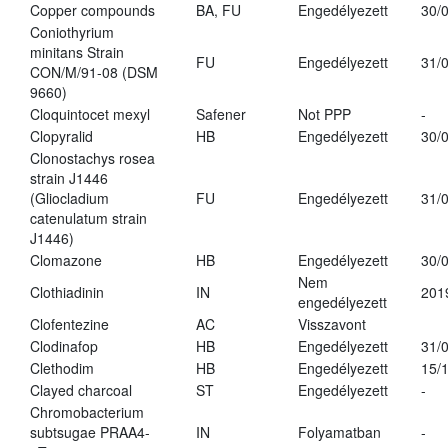
Copper compounds
BA, FU
Engedélyezett
30/
Coniothyrium
minitans Strain
FU
Engedélyezett
31/
CON/M/91-08 (DSM
9660)
Cloquintocet mexyl
Safener
Not PPP
-
Clopyralid
HB
Engedélyezett
30/
Clonostachys rosea
strain J1446
(Gliocladium
FU
Engedélyezett
31/
catenulatum strain
J1446)
Clomazone
HB
Engedélyezett
30/
Nem
Clothiadinin
IN
201
engedélyezett
Clofentezine
AC
Visszavont
Clodinafop
HB
Engedélyezett
31/
Clethodim
HB
Engedélyezett
15/
Clayed charcoal
ST
Engedélyezett
-
Chromobacterium
subtsugae PRAA4-
IN
Folyamatban
-