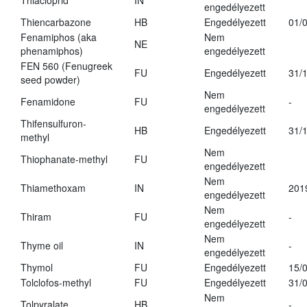
Thiacloprid
IN
engedélyezett
Thiencarbazone
HB
Engedélyezett
01/
Fenamiphos (aka
Nem
NE
phenamiphos)
engedélyezett
FEN 560 (Fenugreek
FU
Engedélyezett
31/
seed powder)
Nem
Fenamidone
FU
-
engedélyezett
Thifensulfuron-
HB
Engedélyezett
31/
methyl
Nem
Thiophanate-methyl
FU
engedélyezett
Nem
Thiamethoxam
IN
201
engedélyezett
Nem
Thiram
FU
-
engedélyezett
Nem
Thyme oil
IN
-
engedélyezett
Thymol
FU
Engedélyezett
15/
Tolclofos-methyl
FU
Engedélyezett
31/
Nem
Tolpyralate
HB
-