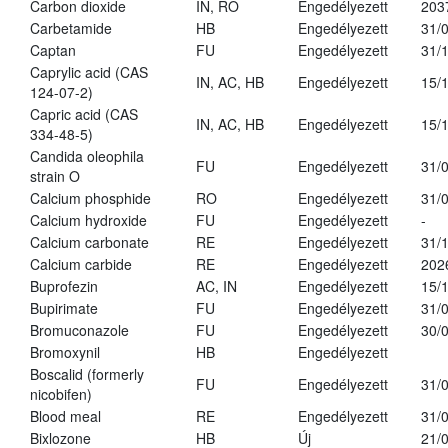
Carbon dioxide
IN, RO
Engedélyezett
203
Carbetamide
HB
Engedélyezett
31/
Captan
FU
Engedélyezett
31/
Caprylic acid (CAS
IN, AC, HB
Engedélyezett
15/
124-07-2)
Capric acid (CAS
IN, AC, HB
Engedélyezett
15/
334-48-5)
Candida oleophila
FU
Engedélyezett
31/
strain O
Calcium phosphide
RO
Engedélyezett
31/
Calcium hydroxide
FU
Engedélyezett
-
Calcium carbonate
RE
Engedélyezett
31/
Calcium carbide
RE
Engedélyezett
202
Buprofezin
AC, IN
Engedélyezett
15/
Bupirimate
FU
Engedélyezett
31/
Bromuconazole
FU
Engedélyezett
30/
Bromoxynil
HB
Engedélyezett
Boscalid (formerly
FU
Engedélyezett
31/
nicobifen)
Blood meal
RE
Engedélyezett
31/
Bixlozone
HB
Új
21/