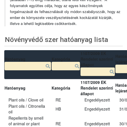
folyamatok együttes célja, hogy az egyes készítmények
forgalmazását és felhasználását oly módon szabályozzák, hogy az
ember és környezete veszélyeztetésének kockázatát kizárják,
illetve a lehető legkisebbre csökkentsék.
Növényvédő szer hatóanyag lista
1107/2009 EK
Ható
Hatóanyag
Kategória
Rendelet szerinti
lejára
állapot
1107/2009 EK
Ható
Hatóanyag
Kategória
Rendelet szerinti
lejára
állapot
Plant oils / Clove oil
RE
Engedélyezett
30/
Plant oils / Citronella
HB
Engedélyezett
31/
oil
Repellents by smell
of animal or plant
RE
Engedélyezett
30/