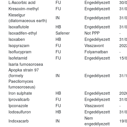
L-Ascorbic acid
FU
Engedélyezett
30/
Kresoxim-methyl
FU
Engedélyezett
31/
Kieselgur
IN
Engedélyezett
31/
(diatomaceous earth)
Isoxaflutole
HB
Engedélyezett
31/
Isoxadifen-ethyl
Safener
Not PPP
-
Isoxaben
HB
Engedélyezett
31/
Isopyrazam
FU
Visszavont
202
Isoflucypram
FU
Folyamatban
-
Isofetamid
FU
Engedélyezett
15/
Isaria fumosorosea
Apopka strain 97
(formely
IN
Engedélyezett
31/
Paecilomyces
fumosoroseus)
Iron sulphate
HB
Engedélyezett
202
Iprovalicarb
FU
Engedélyezett
31/
Ipconazole
FU
Visszavont
-
Iodosulfuron
HB
Engedélyezett
31/
Nem
Indoxacarb
IN
19/
engedélyezett