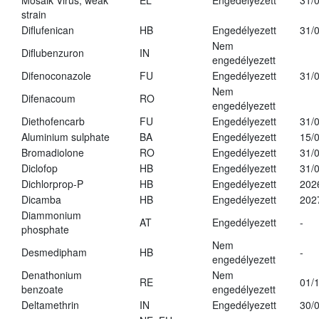
Mosaik Virus, weak
EL
Engedélyezett
31/
strain
Diflufenican
HB
Engedélyezett
31/
Nem
Diflubenzuron
IN
engedélyezett
Difenoconazole
FU
Engedélyezett
31/
Nem
Difenacoum
RO
engedélyezett
Diethofencarb
FU
Engedélyezett
31/
Aluminium sulphate
BA
Engedélyezett
15/
Bromadiolone
RO
Engedélyezett
31/
Diclofop
HB
Engedélyezett
31/
Dichlorprop-P
HB
Engedélyezett
202
Dicamba
HB
Engedélyezett
202
Diammonium
AT
Engedélyezett
-
phosphate
Nem
Desmedipham
HB
-
engedélyezett
Denathonium
Nem
RE
01/
benzoate
engedélyezett
Deltamethrin
IN
Engedélyezett
30/