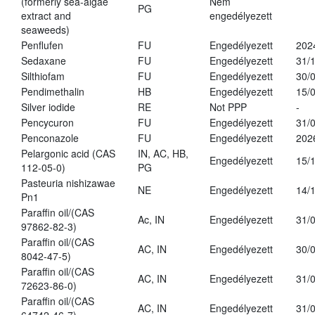
(formerly sea-algae
Nem
PG
extract and
engedélyezett
seaweeds)
Penflufen
FU
Engedélyezett
202
Sedaxane
FU
Engedélyezett
31/
Silthiofam
FU
Engedélyezett
30/
Pendimethalin
HB
Engedélyezett
15/
Silver iodide
RE
Not PPP
-
Pencycuron
FU
Engedélyezett
31/
Penconazole
FU
Engedélyezett
202
Pelargonic acid (CAS
IN, AC, HB,
Engedélyezett
15/
112-05-0)
PG
Pasteuria nishizawae
NE
Engedélyezett
14/
Pn1
Paraffin oil/(CAS
Ac, IN
Engedélyezett
31/
97862-82-3)
Paraffin oil/(CAS
AC, IN
Engedélyezett
30/
8042-47-5)
Paraffin oil/(CAS
AC, IN
Engedélyezett
31/
72623-86-0)
Paraffin oil/(CAS
AC, IN
Engedélyezett
31/