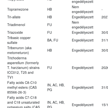
engedélyezett
Nem
Topramezone
HB
-
engedélyezett
Tri-allate
HB
Engedélyezett
202
Nem
Triadimenol
FU
engedélyezett
Triazoxide
FU
Engedélyezett
30/
Tribasic copper
BA, FU
Engedélyezett
31/
sulfate
Tribenuron (aka
HB
Engedélyezett
30/
metometuron)
Trichoderma
asperellum (formerly
T. harzianum) strains
FU
Engedélyezett
202
ICC012, T25 and
TV1
Fatty acids C8-C10
IN, AC, HB,
methyl esters (CAS
Engedélyezett
31/
PG
85566-26-3)
Fatty acids C7-C18
and C18 unsaturated
IN, AC, HB,
Engedélyezett
15/
potassium salts (CAS
PG