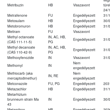
vég
Metribuzin
HB
Visszavont
türe
24/
Metrafenone
FU
Engedélyezett
31/
Metosulam
HB
Engedélyezett
30/
Metobromuron
HB
Engedélyezett
31/
Metiram
FU
Visszavont
Methyl octanoate
IN, AC, HB,
Engedélyezett
31/
(CAS 111-11-5)
PG
Methyl decanoate
IN, AC, HB,
Engedélyezett
31/
(CAS 110-42-9)
PG
Methoxyfenozide
IN
Visszavont
31/
Nem
Methomyl
IN
engedélyezett
Methiocarb (aka
Nem
IN, RE
mercaptodimethur)
engedélyezett
Metconazole
FU, PG
Engedélyezett
203
Metazachlor
HB
Engedélyezett
31/
Metarhizium
brunneum strain Ma
IN
Engedélyezett
30/
43
Metamitron
HB
Engedélyezett
202