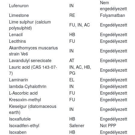
Nem
Lufenuron
IN
engedélyezett
Limestone
RE
Folyamatban
Lime sulphur (calcium
FU, IN, AC
Engedélyezett
polysulphid)
Lenacil
HB
Engedélyezett
Lecithins
FU
Engedélyezett
Akanthomyces muscarius
IN
Engedélyezett
strain Ve6
Lavandulyl senecioate
AT
Engedélyezett
Lauric acid (CAS 143-07-
IN, AC, HB,
Engedélyezett
7)
PG
Laminarin
EL
Engedélyezett
lambda-Cyhalothrin
IN
Engedélyezett
L-Ascorbic acid
FU
Engedélyezett
Kresoxim-methyl
FU
Engedélyezett
Kieselgur (diatomaceous
IN
Engedélyezett
earth)
Isoxaflutole
HB
Engedélyezett
Isoxadifen-ethyl
Safener
Not PPP
Isoxaben
HB
Engedélyezett