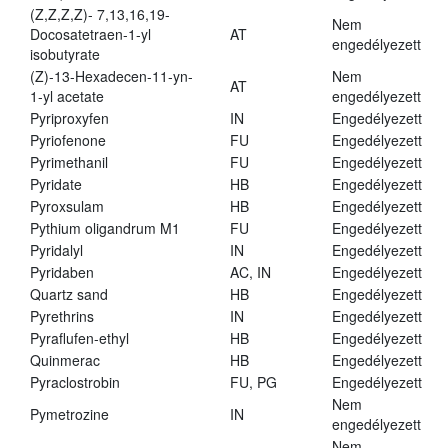
(Z,Z,Z,Z)- 7,13,16,19-
Nem
Docosatetraen-1-yl
AT
engedélyezett
isobutyrate
(Z)-13-Hexadecen-11-yn-
Nem
AT
1-yl acetate
engedélyezett
Pyriproxyfen
IN
Engedélyezett
Pyriofenone
FU
Engedélyezett
Pyrimethanil
FU
Engedélyezett
Pyridate
HB
Engedélyezett
Pyroxsulam
HB
Engedélyezett
Pythium oligandrum M1
FU
Engedélyezett
Pyridalyl
IN
Engedélyezett
Pyridaben
AC, IN
Engedélyezett
Quartz sand
HB
Engedélyezett
Pyrethrins
IN
Engedélyezett
Pyraflufen-ethyl
HB
Engedélyezett
Quinmerac
HB
Engedélyezett
Pyraclostrobin
FU, PG
Engedélyezett
Nem
Pymetrozine
IN
engedélyezett
Nem