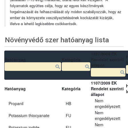
folyamatok együttes célja, hogy az egyes készítmények
forgalmazását és felhasználását oly módon szabályozzák, hogy az
ember és környezete veszélyeztetésének kockázatát kizárják,
illetve a lehető legkisebbre csökkentsék.
Növényvédő szer hatóanyag lista
1107/2009 EK
Hatóanyag
Kategória
Rendelet szerinti
l
állapot
1107/2009 EK
Hatóanyag
Kategória
Rendelet szerinti
l
állapot
Nem
Propanil
HB
engedélyezett
Nem
Potassium thiocyanate
FU
engedélyezett
Nem
Potassium iodide
FU