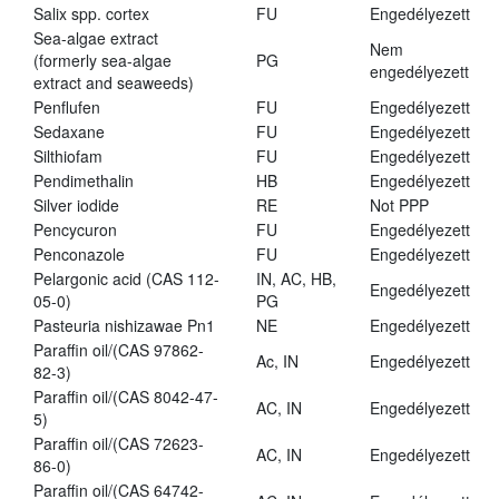
Salix spp. cortex
FU
Engedélyezett
Sea-algae extract
Nem
(formerly sea-algae
PG
engedélyezett
extract and seaweeds)
Penflufen
FU
Engedélyezett
Sedaxane
FU
Engedélyezett
Silthiofam
FU
Engedélyezett
Pendimethalin
HB
Engedélyezett
Silver iodide
RE
Not PPP
Pencycuron
FU
Engedélyezett
Penconazole
FU
Engedélyezett
Pelargonic acid (CAS 112-
IN, AC, HB,
Engedélyezett
05-0)
PG
Pasteuria nishizawae Pn1
NE
Engedélyezett
Paraffin oil/(CAS 97862-
Ac, IN
Engedélyezett
82-3)
Paraffin oil/(CAS 8042-47-
AC, IN
Engedélyezett
5)
Paraffin oil/(CAS 72623-
AC, IN
Engedélyezett
86-0)
Paraffin oil/(CAS 64742-