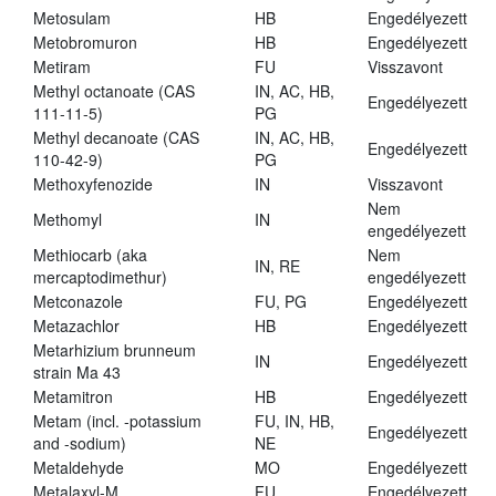
Metosulam
HB
Engedélyezett
Metobromuron
HB
Engedélyezett
Metiram
FU
Visszavont
Methyl octanoate (CAS
IN, AC, HB,
Engedélyezett
111-11-5)
PG
Methyl decanoate (CAS
IN, AC, HB,
Engedélyezett
110-42-9)
PG
Methoxyfenozide
IN
Visszavont
Nem
Methomyl
IN
engedélyezett
Methiocarb (aka
Nem
IN, RE
mercaptodimethur)
engedélyezett
Metconazole
FU, PG
Engedélyezett
Metazachlor
HB
Engedélyezett
Metarhizium brunneum
IN
Engedélyezett
strain Ma 43
Metamitron
HB
Engedélyezett
Metam (incl. -potassium
FU, IN, HB,
Engedélyezett
and -sodium)
NE
Metaldehyde
MO
Engedélyezett
Metalaxyl-M
FU
Engedélyezett