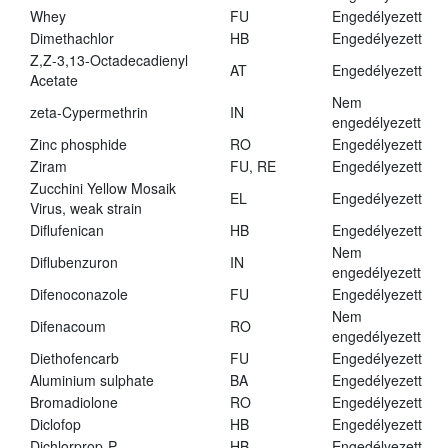
Whey
FU
Engedélyezett
Dimethachlor
HB
Engedélyezett
Z,Z-3,13-Octadecadienyl
AT
Engedélyezett
Acetate
Nem
zeta-Cypermethrin
IN
engedélyezett
Zinc phosphide
RO
Engedélyezett
Ziram
FU, RE
Engedélyezett
Zucchini Yellow Mosaik
EL
Engedélyezett
Virus, weak strain
Diflufenican
HB
Engedélyezett
Nem
Diflubenzuron
IN
engedélyezett
Difenoconazole
FU
Engedélyezett
Nem
Difenacoum
RO
engedélyezett
Diethofencarb
FU
Engedélyezett
Aluminium sulphate
BA
Engedélyezett
Bromadiolone
RO
Engedélyezett
Diclofop
HB
Engedélyezett
Dichlorprop-P
HB
Engedélyezett