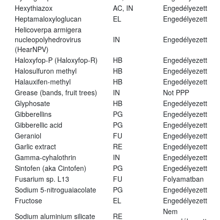
Hexythiazox
AC, IN
Engedélyezett
Heptamaloxyloglucan
EL
Engedélyezett
Helicoverpa armigera
nucleopolyhedrovirus
IN
Engedélyezett
(HearNPV)
Haloxyfop-P (Haloxyfop-R)
HB
Engedélyezett
Halosulfuron methyl
HB
Engedélyezett
Halauxifen-methyl
HB
Engedélyezett
Grease (bands, fruit trees)
IN
Not PPP
Glyphosate
HB
Engedélyezett
Gibberellins
PG
Engedélyezett
Gibberellic acid
PG
Engedélyezett
Geraniol
FU
Engedélyezett
Garlic extract
RE
Engedélyezett
Gamma-cyhalothrin
IN
Engedélyezett
Sintofen (aka Cintofen)
PG
Engedélyezett
Fusarium sp. L13
FU
Folyamatban
Sodium 5-nitroguaiacolate
PG
Engedélyezett
Fructose
EL
Engedélyezett
Nem
Sodium aluminium silicate
RE