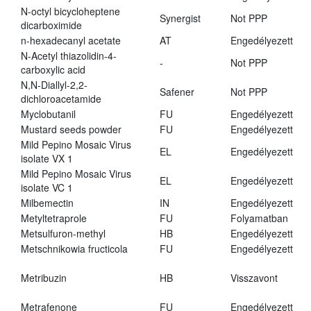
N-octyl bicycloheptene
Synergist
Not PPP
dicarboximide
n-hexadecanyl acetate
AT
Engedélyezett
N-Acetyl thiazolidin-4-
-
Not PPP
carboxylic acid
N,N-Diallyl-2,2-
Safener
Not PPP
dichloroacetamide
Myclobutanil
FU
Engedélyezett
Mustard seeds powder
FU
Engedélyezett
Mild Pepino Mosaic Virus
EL
Engedélyezett
isolate VX 1
Mild Pepino Mosaic Virus
EL
Engedélyezett
isolate VC 1
Milbemectin
IN
Engedélyezett
Metyltetraprole
FU
Folyamatban
Metsulfuron-methyl
HB
Engedélyezett
Metschnikowia fructicola
FU
Engedélyezett
Metribuzin
HB
Visszavont
Metrafenone
FU
Engedélyezett