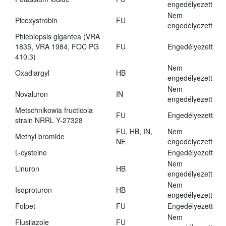
engedélyezett
Nem
Picoxystrobin
FU
engedélyezett
Phlebiopsis gigantea (VRA
1835, VRA 1984, FOC PG
FU
Engedélyezett
410.3)
Nem
Oxadiargyl
HB
engedélyezett
Nem
Novaluron
IN
engedélyezett
Metschnikowia fructicola
FU
Engedélyezett
strain NRRL Y-27328
FU, HB, IN,
Nem
Methyl bromide
NE
engedélyezett
L-cysteine
Engedélyezett
Nem
Linuron
HB
engedélyezett
Nem
Isoproturon
HB
engedélyezett
Folpet
FU
Engedélyezett
Nem
Flusilazole
FU