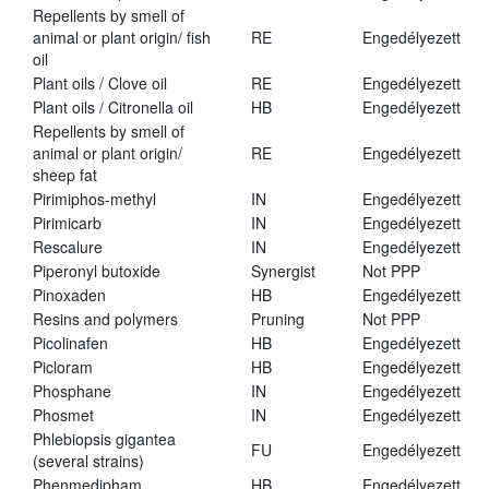
Repellents by smell of
animal or plant origin/ fish
RE
Engedélyezett
oil
Plant oils / Clove oil
RE
Engedélyezett
Plant oils / Citronella oil
HB
Engedélyezett
Repellents by smell of
animal or plant origin/
RE
Engedélyezett
sheep fat
Pirimiphos-methyl
IN
Engedélyezett
Pirimicarb
IN
Engedélyezett
Rescalure
IN
Engedélyezett
Piperonyl butoxide
Synergist
Not PPP
Pinoxaden
HB
Engedélyezett
Resins and polymers
Pruning
Not PPP
Picolinafen
HB
Engedélyezett
Picloram
HB
Engedélyezett
Phosphane
IN
Engedélyezett
Phosmet
IN
Engedélyezett
Phlebiopsis gigantea
FU
Engedélyezett
(several strains)
Phenmedipham
HB
Engedélyezett