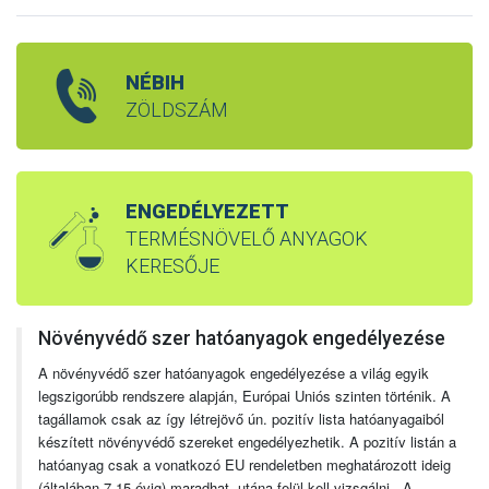
NÉBIH
ZÖLDSZÁM
ENGEDÉLYEZETT
TERMÉSNÖVELŐ ANYAGOK
KERESŐJE
Növényvédő szer hatóanyagok engedélyezése
A növényvédő szer hatóanyagok engedélyezése a világ egyik
legszigorúbb rendszere alapján, Európai Uniós szinten történik. A
tagállamok csak az így létrejövő ún. pozitív lista hatóanyagaiból
készített növényvédő szereket engedélyezhetik. A pozitív listán a
hatóanyag csak a vonatkozó EU rendeletben meghatározott ideig
(általában 7-15 évig) maradhat, utána felül kell vizsgálni. A