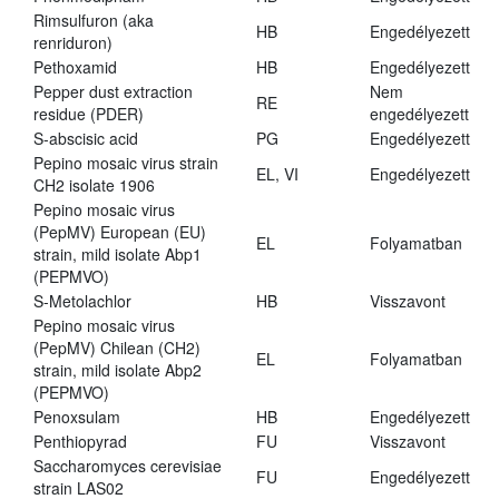
Rimsulfuron (aka
HB
Engedélyezett
renriduron)
Pethoxamid
HB
Engedélyezett
Pepper dust extraction
Nem
RE
residue (PDER)
engedélyezett
S-abscisic acid
PG
Engedélyezett
Pepino mosaic virus strain
EL, VI
Engedélyezett
CH2 isolate 1906
Pepino mosaic virus
(PepMV) European (EU)
EL
Folyamatban
strain, mild isolate Abp1
(PEPMVO)
S-Metolachlor
HB
Visszavont
Pepino mosaic virus
(PepMV) Chilean (CH2)
EL
Folyamatban
strain, mild isolate Abp2
(PEPMVO)
Penoxsulam
HB
Engedélyezett
Penthiopyrad
FU
Visszavont
Saccharomyces cerevisiae
FU
Engedélyezett
strain LAS02