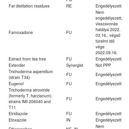
Fat distilation residues
RE
Engedélyezett
Nem
engedélyezett,
visszavonás
hatálya 2022.
Famoxadone
FU
03.16., végső
türelmi idő
vége
2022.09.16.
Extract from tea tree
FU
Engedélyezett
Extender
Synergist
Not PPP
Trichoderma asperellum
FU
Engedélyezett
(strain T34)
Eugenol
FU
Engedélyezett
Trichoderma atroviride
(formerly T. harzianum)
FU
Engedélyezett
strains IMI 206040 and
T11
Etridiazole
FU
Engedélyezett
Etoxazole
IN
Engedélyezett
Nem