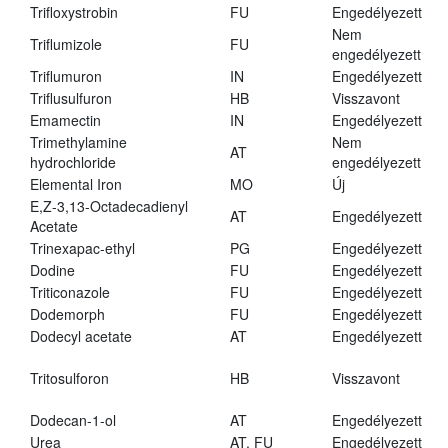
Trifloxystrobin
FU
Engedélyezett
Nem
Triflumizole
FU
engedélyezett
Triflumuron
IN
Engedélyezett
Triflusulfuron
HB
Visszavont
Emamectin
IN
Engedélyezett
Trimethylamine
Nem
AT
hydrochloride
engedélyezett
Elemental Iron
MO
Új
E,Z-3,13-Octadecadienyl
AT
Engedélyezett
Acetate
Trinexapac-ethyl
PG
Engedélyezett
Dodine
FU
Engedélyezett
Triticonazole
FU
Engedélyezett
Dodemorph
FU
Engedélyezett
Dodecyl acetate
AT
Engedélyezett
Tritosulforon
HB
Visszavont
Dodecan-1-ol
AT
Engedélyezett
Urea
AT, FU
Engedélyezett