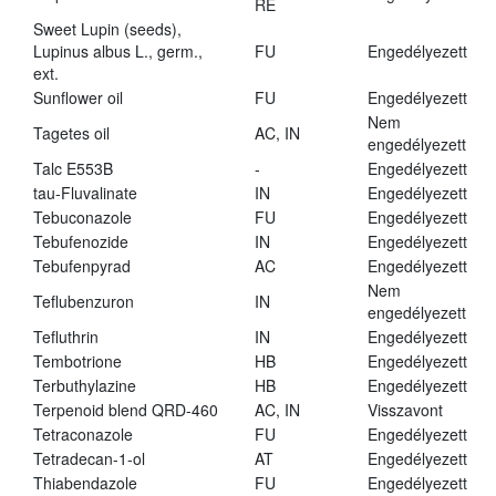
RE
Sweet Lupin (seeds),
Lupinus albus L., germ.,
FU
Engedélyezett
ext.
Sunflower oil
FU
Engedélyezett
Nem
Tagetes oil
AC, IN
engedélyezett
Talc E553B
-
Engedélyezett
tau-Fluvalinate
IN
Engedélyezett
Tebuconazole
FU
Engedélyezett
Tebufenozide
IN
Engedélyezett
Tebufenpyrad
AC
Engedélyezett
Nem
Teflubenzuron
IN
engedélyezett
Tefluthrin
IN
Engedélyezett
Tembotrione
HB
Engedélyezett
Terbuthylazine
HB
Engedélyezett
Terpenoid blend QRD-460
AC, IN
Visszavont
Tetraconazole
FU
Engedélyezett
Tetradecan-1-ol
AT
Engedélyezett
Thiabendazole
FU
Engedélyezett