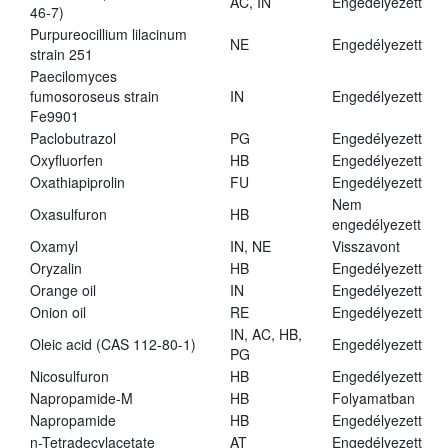
AC, IN
Engedélyezett
46-7)
Purpureocillium lilacinum
NE
Engedélyezett
strain 251
Paecilomyces
fumosoroseus strain
IN
Engedélyezett
Fe9901
Paclobutrazol
PG
Engedélyezett
Oxyfluorfen
HB
Engedélyezett
Oxathiapiprolin
FU
Engedélyezett
Nem
Oxasulfuron
HB
engedélyezett
Oxamyl
IN, NE
Visszavont
Oryzalin
HB
Engedélyezett
Orange oil
IN
Engedélyezett
Onion oil
RE
Engedélyezett
IN, AC, HB,
Oleic acid (CAS 112-80-1)
Engedélyezett
PG
Nicosulfuron
HB
Engedélyezett
Napropamide-M
HB
Folyamatban
Napropamide
HB
Engedélyezett
n-Tetradecylacetate
AT
Engedélyezett