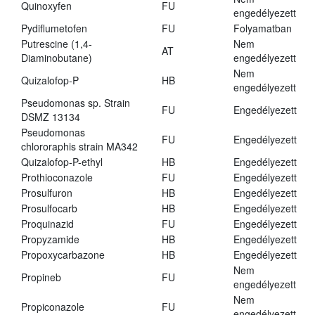
Quinoxyfen
FU
engedélyezett
Pydiflumetofen
FU
Folyamatban
Putrescine (1,4-
Nem
AT
Diaminobutane)
engedélyezett
Nem
Quizalofop-P
HB
engedélyezett
Pseudomonas sp. Strain
FU
Engedélyezett
DSMZ 13134
Pseudomonas
FU
Engedélyezett
chlororaphis strain MA342
Quizalofop-P-ethyl
HB
Engedélyezett
Prothioconazole
FU
Engedélyezett
Prosulfuron
HB
Engedélyezett
Prosulfocarb
HB
Engedélyezett
Proquinazid
FU
Engedélyezett
Propyzamide
HB
Engedélyezett
Propoxycarbazone
HB
Engedélyezett
Nem
Propineb
FU
engedélyezett
Nem
Propiconazole
FU
engedélyezett