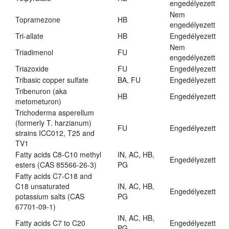
engedélyezett
Nem
Topramezone
HB
engedélyezett
Tri-allate
HB
Engedélyezett
Nem
Triadimenol
FU
engedélyezett
Triazoxide
FU
Engedélyezett
Tribasic copper sulfate
BA, FU
Engedélyezett
Tribenuron (aka
HB
Engedélyezett
metometuron)
Trichoderma asperellum
(formerly T. harzianum)
FU
Engedélyezett
strains ICC012, T25 and
TV1
Fatty acids C8-C10 methyl
IN, AC, HB,
Engedélyezett
esters (CAS 85566-26-3)
PG
Fatty acids C7-C18 and
C18 unsaturated
IN, AC, HB,
Engedélyezett
potassium salts (CAS
PG
67701-09-1)
IN, AC, HB,
Fatty acids C7 to C20
Engedélyezett
PG