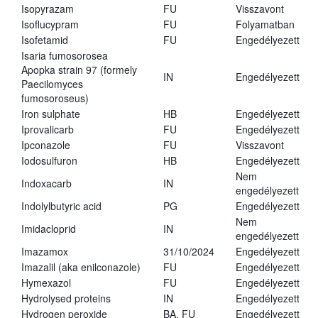
Isopyrazam
FU
Visszavont
Isoflucypram
FU
Folyamatban
Isofetamid
FU
Engedélyezett
Isaria fumosorosea
Apopka strain 97 (formely
IN
Engedélyezett
Paecilomyces
fumosoroseus)
Iron sulphate
HB
Engedélyezett
Iprovalicarb
FU
Engedélyezett
Ipconazole
FU
Visszavont
Iodosulfuron
HB
Engedélyezett
Nem
Indoxacarb
IN
engedélyezett
Indolylbutyric acid
PG
Engedélyezett
Nem
Imidacloprid
IN
engedélyezett
Imazamox
31/10/2024
Engedélyezett
Imazalil (aka enilconazole)
FU
Engedélyezett
Hymexazol
FU
Engedélyezett
Hydrolysed proteins
IN
Engedélyezett
Hydrogen peroxide
BA, FU
Engedélyezett