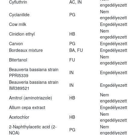
Cyfluthrin
AC, IN
engedélyezett
Nem
Cyclanilide
PG
engedélyezett
Cow milk
Engedélyezett
Nem
Cinidion ethyl
HB
engedélyezett
Carvon
PG
Engedélyezett
Bordeaux mixture
BA, FU
Engedélyezett
Nem
Bitertanol
FU
engedélyezett
Beauveria bassiana strain
IN
Engedélyezett
PPRI5339
Beauveria bassiana strain
IN
Engedélyezett
IMI389521
Nem
Amitrol (aminotriazole)
HB
engedélyezett
Allium cepa extract
Engedélyezett
Nem
Acetochlor
HB
engedélyezett
2-Naphthylacetic acid (2-
Nem
PG
NOA)
engedélyezett