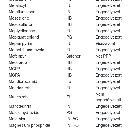
Metalaxyl
FU
Engedélyezett
Metaflumizone
IN
Engedélyezett
Mesotrione
HB
Engedélyezett
Mesosulfuron
HB
Engedélyezett
Meptyldinocap
FU
Engedélyezett
Mepiquat chlorid
PG
Engedélyezett
Mepanipyrim
FU
Visszavont
Mefentrifluconazole
FU
Engedélyezett
Mefenpyr
Safener
Not PPP
Mecoprop-P
HB
Engedélyezett
MCPB
HB
Engedélyezett
MCPA
HB
Engedélyezett
Mandipropamid
Fu
Engedélyezett
Mandestrobin
FU
Engedélyezett
Nem
Mancozeb
FU
engedélyezett
Maltodextrin
IN
Engedélyezett
Maleic hydrazide
PG
Engedélyezett
Malathion
IN, AC
Engedélyezett
Magnesium phosphide
IN, RO
Engedélyezett