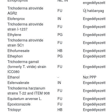
Ethoprophos
NE, IN
engedélyezett
Trichoderma atroviride
FU
Új hatóanyag
AGR2
Etofenprox
IN
Engedélyezett
Trichoderma atroviride
FU
Engedélyezett
strain I-1237
Ethylene
PG
Engedélyezett
Trichoderma atroviride
FU
Engedélyezett
strain SC1
Ethofumesate
HB
Engedélyezett
Ethephon
PG
Engedélyezett
Trichoderma gamsii
(formerly T. viride) strain
FU
Engedélyezett
ICC080
Ethanol
-
Not PPP
Esfenvalerate
IN
Engedélyezett
Trichoderma harzianum
FU
Engedélyezett
strains T-22 and ITEM 908
Equisetum arvense L.
FU
Engedélyezett
Epoxiconazole
FU
Engedélyezett
Triclopyr
HB
Engedélyezett