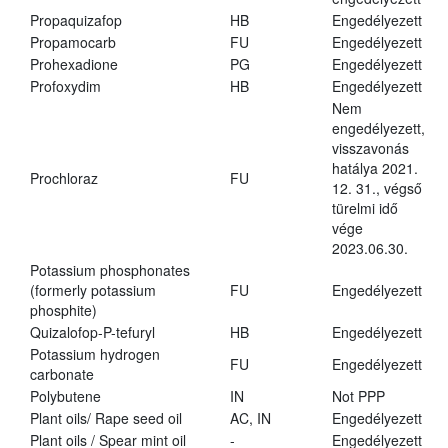
Propaquizafop
HB
Engedélyezett
Propamocarb
FU
Engedélyezett
Prohexadione
PG
Engedélyezett
Profoxydim
HB
Engedélyezett
Nem
engedélyezett,
visszavonás
hatálya 2021.
Prochloraz
FU
12. 31., végső
türelmi idő
vége
2023.06.30.
Potassium phosphonates
(formerly potassium
FU
Engedélyezett
phosphite)
Quizalofop-P-tefuryl
HB
Engedélyezett
Potassium hydrogen
FU
Engedélyezett
carbonate
Polybutene
IN
Not PPP
Plant oils/ Rape seed oil
AC, IN
Engedélyezett
Plant oils / Spear mint oil
-
Engedélyezett