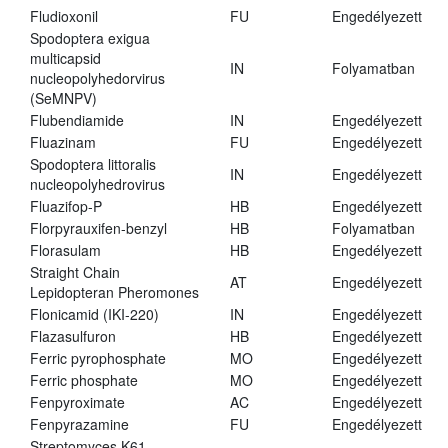
Fludioxonil
FU
Engedélyezett
Spodoptera exigua
multicapsid
IN
Folyamatban
nucleopolyhedorvirus
(SeMNPV)
Flubendiamide
IN
Engedélyezett
Fluazinam
FU
Engedélyezett
Spodoptera littoralis
IN
Engedélyezett
nucleopolyhedrovirus
Fluazifop-P
HB
Engedélyezett
Florpyrauxifen-benzyl
HB
Folyamatban
Florasulam
HB
Engedélyezett
Straight Chain
AT
Engedélyezett
Lepidopteran Pheromones
Flonicamid (IKI-220)
IN
Engedélyezett
Flazasulfuron
HB
Engedélyezett
Ferric pyrophosphate
MO
Engedélyezett
Ferric phosphate
MO
Engedélyezett
Fenpyroximate
AC
Engedélyezett
Fenpyrazamine
FU
Engedélyezett
Streptomyces K61