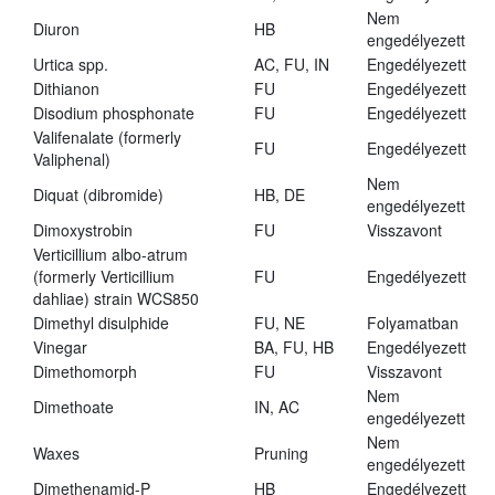
Nem
Diuron
HB
engedélyezett
Urtica spp.
AC, FU, IN
Engedélyezett
Dithianon
FU
Engedélyezett
Disodium phosphonate
FU
Engedélyezett
Valifenalate (formerly
FU
Engedélyezett
Valiphenal)
Nem
Diquat (dibromide)
HB, DE
engedélyezett
Dimoxystrobin
FU
Visszavont
Verticillium albo-atrum
(formerly Verticillium
FU
Engedélyezett
dahliae) strain WCS850
Dimethyl disulphide
FU, NE
Folyamatban
Vinegar
BA, FU, HB
Engedélyezett
Dimethomorph
FU
Visszavont
Nem
Dimethoate
IN, AC
engedélyezett
Nem
Waxes
Pruning
engedélyezett
Dimethenamid-P
HB
Engedélyezett