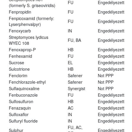
FU
Engedélyezett
(formerly S. griseoviridis)
Fenpropidin
FU
Engedélyezett
Fenpicoxamid (formerly:
FU
Engedélyezett
Lyserphenvalpyr)
Fenoxycarb
IN
Engedélyezett
Streptomyces lydicus
FU, BA
Engedélyezett
WYEC 108
Fenoxaprop-P
HB
Engedélyezett
Fenhexamid
FU
Engedélyezett
Sucrose
EL
Engedélyezett
Sulcotrione
HB
Engedélyezett
Fenclorim
Safener
Not PPP
Fenchlorazole-ethyl
Safener
Not PPP
Sulfaquinoxaline
Synergist
Not PPP
Fenbuconazole
FU
Engedélyezett
Sulfosulfuron
HB
Engedélyezett
Fenazaquin
AC
Engedélyezett
Sulfoxaflor
IN
Engedélyezett
Sulfuryl fluoride
IN
Engedélyezett
FU, AC,
Sulphur
Engedélyezett