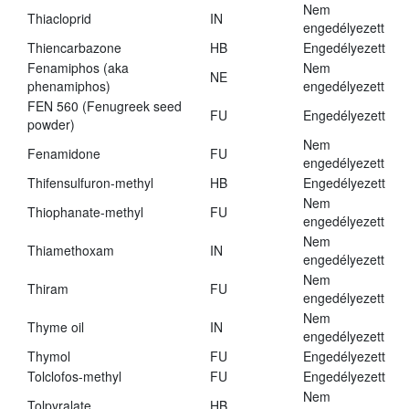
Nem
Thiacloprid
IN
engedélyezett
Thiencarbazone
HB
Engedélyezett
Fenamiphos (aka
Nem
NE
phenamiphos)
engedélyezett
FEN 560 (Fenugreek seed
FU
Engedélyezett
powder)
Nem
Fenamidone
FU
engedélyezett
Thifensulfuron-methyl
HB
Engedélyezett
Nem
Thiophanate-methyl
FU
engedélyezett
Nem
Thiamethoxam
IN
engedélyezett
Nem
Thiram
FU
engedélyezett
Nem
Thyme oil
IN
engedélyezett
Thymol
FU
Engedélyezett
Tolclofos-methyl
FU
Engedélyezett
Nem
Tolpyralate
HB