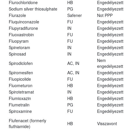
Flurochloridone
HB
Engedélyezett
Sodium silver thiosulphate
PG
Engedélyezett
Flurazole
Safener
Not PPP
Fluquinconazole
FU
Engedélyezett
Flupyradifurone
IN
Engedélyezett
Fluoxastrobin
FU
Engedélyezett
Fluopyram
FU
Engedélyezett
Spinetoram
IN
Engedélyezett
Spinosad
IN
Engedélyezett
Nem
Spirodiclofen
AC, IN
engedélyezett
Spiromesifen
AC, IN
Engedélyezett
Fluopicolide
FU
Engedélyezett
Fluometuron
HB
Engedélyezett
Spirotetramat
IN
Engedélyezett
Flumioxazin
HB
Engedélyezett
Flumetralin
PG
Engedélyezett
Spiroxamine
FU
Engedélyezett
Flufenacet (formerly
HB
Visszavont
fluthiamide)