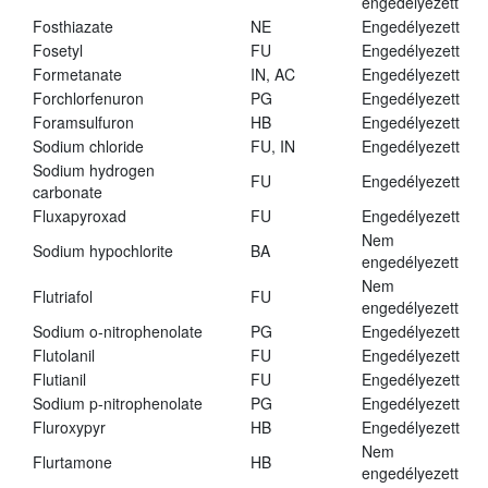
engedélyezett
Fosthiazate
NE
Engedélyezett
Fosetyl
FU
Engedélyezett
Formetanate
IN, AC
Engedélyezett
Forchlorfenuron
PG
Engedélyezett
Foramsulfuron
HB
Engedélyezett
Sodium chloride
FU, IN
Engedélyezett
Sodium hydrogen
FU
Engedélyezett
carbonate
Fluxapyroxad
FU
Engedélyezett
Nem
Sodium hypochlorite
BA
engedélyezett
Nem
Flutriafol
FU
engedélyezett
Sodium o-nitrophenolate
PG
Engedélyezett
Flutolanil
FU
Engedélyezett
Flutianil
FU
Engedélyezett
Sodium p-nitrophenolate
PG
Engedélyezett
Fluroxypyr
HB
Engedélyezett
Nem
Flurtamone
HB
engedélyezett