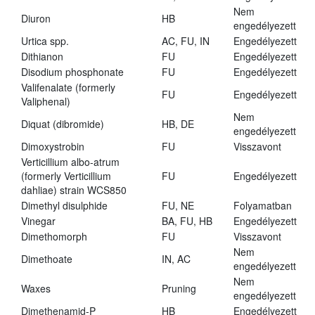
Nem
Diuron
HB
engedélyezett
Urtica spp.
AC, FU, IN
Engedélyezett
Dithianon
FU
Engedélyezett
Disodium phosphonate
FU
Engedélyezett
Valifenalate (formerly
FU
Engedélyezett
Valiphenal)
Nem
Diquat (dibromide)
HB, DE
engedélyezett
Dimoxystrobin
FU
Visszavont
Verticillium albo-atrum
(formerly Verticillium
FU
Engedélyezett
dahliae) strain WCS850
Dimethyl disulphide
FU, NE
Folyamatban
Vinegar
BA, FU, HB
Engedélyezett
Dimethomorph
FU
Visszavont
Nem
Dimethoate
IN, AC
engedélyezett
Nem
Waxes
Pruning
engedélyezett
Dimethenamid-P
HB
Engedélyezett