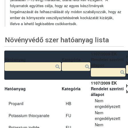
folyamatok együttes célja, hogy az egyes készítmények
forgalmazását és felhasználását oly módon szabályozzák, hogy az
ember és környezete veszélyeztetésének kockázatát kizárják,
illetve a lehető legkisebbre csökkentsék.
Növényvédő szer hatóanyag lista
1107/2009 EK
Hatóanyag
Kategória
Rendelet szerinti
l
állapot
1107/2009 EK
Hatóanyag
Kategória
Rendelet szerinti
l
állapot
Nem
Propanil
HB
engedélyezett
Nem
Potassium thiocyanate
FU
engedélyezett
Nem
Potassium iodide
FU