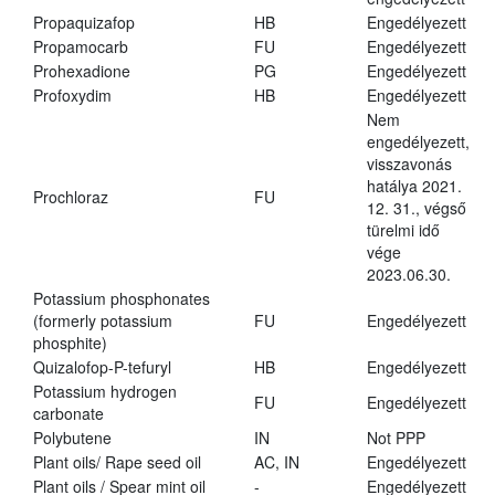
Propaquizafop
HB
Engedélyezett
Propamocarb
FU
Engedélyezett
Prohexadione
PG
Engedélyezett
Profoxydim
HB
Engedélyezett
Nem
engedélyezett,
visszavonás
hatálya 2021.
Prochloraz
FU
12. 31., végső
türelmi idő
vége
2023.06.30.
Potassium phosphonates
(formerly potassium
FU
Engedélyezett
phosphite)
Quizalofop-P-tefuryl
HB
Engedélyezett
Potassium hydrogen
FU
Engedélyezett
carbonate
Polybutene
IN
Not PPP
Plant oils/ Rape seed oil
AC, IN
Engedélyezett
Plant oils / Spear mint oil
-
Engedélyezett