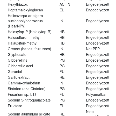
Hexythiazox
AC, IN
Engedélyezett
Heptamaloxyloglucan
EL
Engedélyezett
Helicoverpa armigera
nucleopolyhedrovirus
IN
Engedélyezett
(HearNPV)
Haloxyfop-P (Haloxyfop-R)
HB
Engedélyezett
Halosulfuron methyl
HB
Engedélyezett
Halauxifen-methyl
HB
Engedélyezett
Grease (bands, fruit trees)
IN
Not PPP
Glyphosate
HB
Engedélyezett
Gibberellins
PG
Engedélyezett
Gibberellic acid
PG
Engedélyezett
Geraniol
FU
Engedélyezett
Garlic extract
RE
Engedélyezett
Gamma-cyhalothrin
IN
Engedélyezett
Sintofen (aka Cintofen)
PG
Engedélyezett
Fusarium sp. L13
FU
Folyamatban
Sodium 5-nitroguaiacolate
PG
Engedélyezett
Fructose
EL
Engedélyezett
Nem
Sodium aluminium silicate
RE