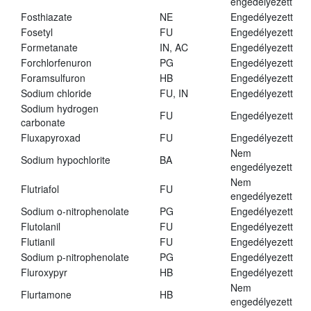
engedélyezett
Fosthiazate
NE
Engedélyezett
Fosetyl
FU
Engedélyezett
Formetanate
IN, AC
Engedélyezett
Forchlorfenuron
PG
Engedélyezett
Foramsulfuron
HB
Engedélyezett
Sodium chloride
FU, IN
Engedélyezett
Sodium hydrogen
FU
Engedélyezett
carbonate
Fluxapyroxad
FU
Engedélyezett
Nem
Sodium hypochlorite
BA
engedélyezett
Nem
Flutriafol
FU
engedélyezett
Sodium o-nitrophenolate
PG
Engedélyezett
Flutolanil
FU
Engedélyezett
Flutianil
FU
Engedélyezett
Sodium p-nitrophenolate
PG
Engedélyezett
Fluroxypyr
HB
Engedélyezett
Nem
Flurtamone
HB
engedélyezett