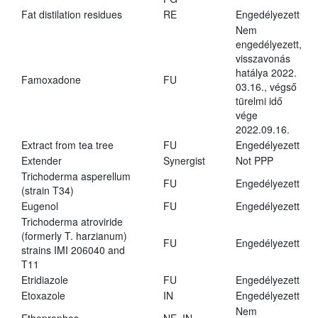
Fat distilation residues
RE
Engedélyezett
Nem
engedélyezett,
visszavonás
hatálya 2022.
Famoxadone
FU
03.16., végső
türelmi idő
vége
2022.09.16.
Extract from tea tree
FU
Engedélyezett
Extender
Synergist
Not PPP
Trichoderma asperellum
FU
Engedélyezett
(strain T34)
Eugenol
FU
Engedélyezett
Trichoderma atroviride
(formerly T. harzianum)
FU
Engedélyezett
strains IMI 206040 and
T11
Etridiazole
FU
Engedélyezett
Etoxazole
IN
Engedélyezett
Nem