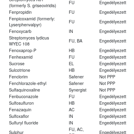
FU
Engedélyezett
(formerly S. griseoviridis)
Fenpropidin
FU
Engedélyezett
Fenpicoxamid (formerly:
FU
Engedélyezett
Lyserphenvalpyr)
Fenoxycarb
IN
Engedélyezett
Streptomyces lydicus
FU, BA
Engedélyezett
WYEC 108
Fenoxaprop-P
HB
Engedélyezett
Fenhexamid
FU
Engedélyezett
Sucrose
EL
Engedélyezett
Sulcotrione
HB
Engedélyezett
Fenclorim
Safener
Not PPP
Fenchlorazole-ethyl
Safener
Not PPP
Sulfaquinoxaline
Synergist
Not PPP
Fenbuconazole
FU
Engedélyezett
Sulfosulfuron
HB
Engedélyezett
Fenazaquin
AC
Engedélyezett
Sulfoxaflor
IN
Engedélyezett
Sulfuryl fluoride
IN
Engedélyezett
FU, AC,
Sulphur
Engedélyezett