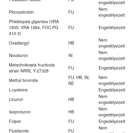
engedélyezett
Nem
Picoxystrobin
FU
engedélyezett
Phlebiopsis gigantea (VRA
1835, VRA 1984, FOC PG
FU
Engedélyezett
410.3)
Nem
Oxadiargyl
HB
engedélyezett
Nem
Novaluron
IN
engedélyezett
Metschnikowia fructicola
FU
Engedélyezett
strain NRRL Y-27328
FU, HB, IN,
Nem
Methyl bromide
NE
engedélyezett
L-cysteine
Engedélyezett
Nem
Linuron
HB
engedélyezett
Nem
Isoproturon
HB
engedélyezett
Folpet
FU
Engedélyezett
Nem
Flusilazole
FU