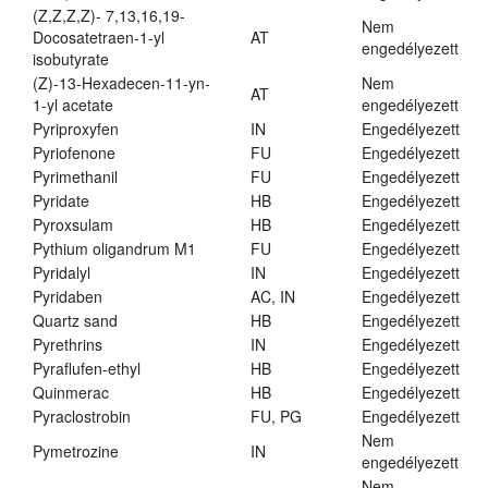
(Z,Z,Z,Z)- 7,13,16,19-
Nem
Docosatetraen-1-yl
AT
engedélyezett
isobutyrate
(Z)-13-Hexadecen-11-yn-
Nem
AT
1-yl acetate
engedélyezett
Pyriproxyfen
IN
Engedélyezett
Pyriofenone
FU
Engedélyezett
Pyrimethanil
FU
Engedélyezett
Pyridate
HB
Engedélyezett
Pyroxsulam
HB
Engedélyezett
Pythium oligandrum M1
FU
Engedélyezett
Pyridalyl
IN
Engedélyezett
Pyridaben
AC, IN
Engedélyezett
Quartz sand
HB
Engedélyezett
Pyrethrins
IN
Engedélyezett
Pyraflufen-ethyl
HB
Engedélyezett
Quinmerac
HB
Engedélyezett
Pyraclostrobin
FU, PG
Engedélyezett
Nem
Pymetrozine
IN
engedélyezett
Nem