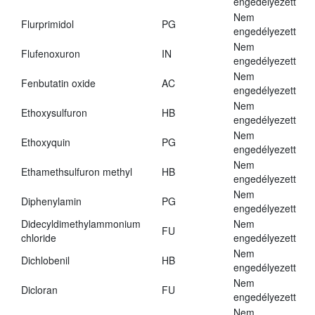
engedélyezett
Nem
Flurprimidol
PG
engedélyezett
Nem
Flufenoxuron
IN
engedélyezett
Nem
Fenbutatin oxide
AC
engedélyezett
Nem
Ethoxysulfuron
HB
engedélyezett
Nem
Ethoxyquin
PG
engedélyezett
Nem
Ethamethsulfuron methyl
HB
engedélyezett
Nem
Diphenylamin
PG
engedélyezett
Didecyldimethylammonium
Nem
FU
chloride
engedélyezett
Nem
Dichlobenil
HB
engedélyezett
Nem
Dicloran
FU
engedélyezett
Nem