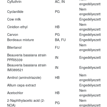
Cyfluthrin
AC, IN
engedélyezett
Nem
Cyclanilide
PG
engedélyezett
Cow milk
Engedélyezett
Nem
Cinidion ethyl
HB
engedélyezett
Carvon
PG
Engedélyezett
Bordeaux mixture
BA, FU
Engedélyezett
Nem
Bitertanol
FU
engedélyezett
Beauveria bassiana strain
IN
Engedélyezett
PPRI5339
Beauveria bassiana strain
IN
Engedélyezett
IMI389521
Nem
Amitrol (aminotriazole)
HB
engedélyezett
Allium cepa extract
Engedélyezett
Nem
Acetochlor
HB
engedélyezett
2-Naphthylacetic acid (2-
Nem
PG
NOA)
engedélyezett