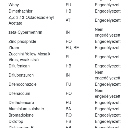
Whey
FU
Engedélyezett
Dimethachlor
HB
Engedélyezett
Z,Z-3,13-Octadecadienyl
AT
Engedélyezett
Acetate
Nem
zeta-Cypermethrin
IN
engedélyezett
Zinc phosphide
RO
Engedélyezett
Ziram
FU, RE
Engedélyezett
Zucchini Yellow Mosaik
EL
Engedélyezett
Virus, weak strain
Diflufenican
HB
Engedélyezett
Nem
Diflubenzuron
IN
engedélyezett
Difenoconazole
FU
Engedélyezett
Nem
Difenacoum
RO
engedélyezett
Diethofencarb
FU
Engedélyezett
Aluminium sulphate
BA
Engedélyezett
Bromadiolone
RO
Engedélyezett
Diclofop
HB
Engedélyezett
Dichlorprop-P
HB
Engedélyezett