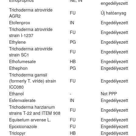
Ethoprophos
NE, IN
engedélyezett
Trichoderma atroviride
FU
Új hatóanyag
AGR2
Etofenprox
IN
Engedélyezett
Trichoderma atroviride
FU
Engedélyezett
strain I-1237
Ethylene
PG
Engedélyezett
Trichoderma atroviride
FU
Engedélyezett
strain SC1
Ethofumesate
HB
Engedélyezett
Ethephon
PG
Engedélyezett
Trichoderma gamsii
(formerly T. viride) strain
FU
Engedélyezett
ICC080
Ethanol
-
Not PPP
Esfenvalerate
IN
Engedélyezett
Trichoderma harzianum
FU
Engedélyezett
strains T-22 and ITEM 908
Equisetum arvense L.
FU
Engedélyezett
Epoxiconazole
FU
Engedélyezett
Triclopyr
HB
Engedélyezett