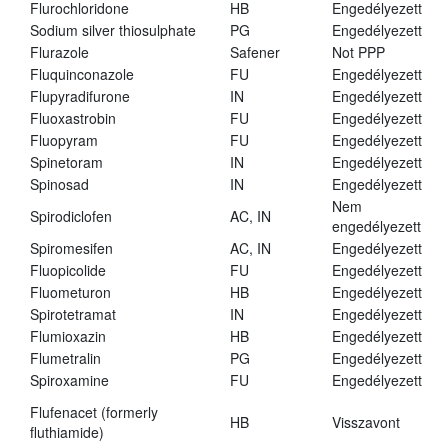
Flurochloridone
HB
Engedélyezett
Sodium silver thiosulphate
PG
Engedélyezett
Flurazole
Safener
Not PPP
Fluquinconazole
FU
Engedélyezett
Flupyradifurone
IN
Engedélyezett
Fluoxastrobin
FU
Engedélyezett
Fluopyram
FU
Engedélyezett
Spinetoram
IN
Engedélyezett
Spinosad
IN
Engedélyezett
Nem
Spirodiclofen
AC, IN
engedélyezett
Spiromesifen
AC, IN
Engedélyezett
Fluopicolide
FU
Engedélyezett
Fluometuron
HB
Engedélyezett
Spirotetramat
IN
Engedélyezett
Flumioxazin
HB
Engedélyezett
Flumetralin
PG
Engedélyezett
Spiroxamine
FU
Engedélyezett
Flufenacet (formerly
HB
Visszavont
fluthiamide)