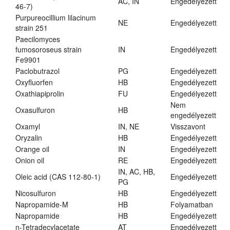
AC, IN
Engedélyezett
46-7)
Purpureocillium lilacinum
NE
Engedélyezett
strain 251
Paecilomyces
fumosoroseus strain
IN
Engedélyezett
Fe9901
Paclobutrazol
PG
Engedélyezett
Oxyfluorfen
HB
Engedélyezett
Oxathiapiprolin
FU
Engedélyezett
Nem
Oxasulfuron
HB
engedélyezett
Oxamyl
IN, NE
Visszavont
Oryzalin
HB
Engedélyezett
Orange oil
IN
Engedélyezett
Onion oil
RE
Engedélyezett
IN, AC, HB,
Oleic acid (CAS 112-80-1)
Engedélyezett
PG
Nicosulfuron
HB
Engedélyezett
Napropamide-M
HB
Folyamatban
Napropamide
HB
Engedélyezett
n-Tetradecylacetate
AT
Engedélyezett