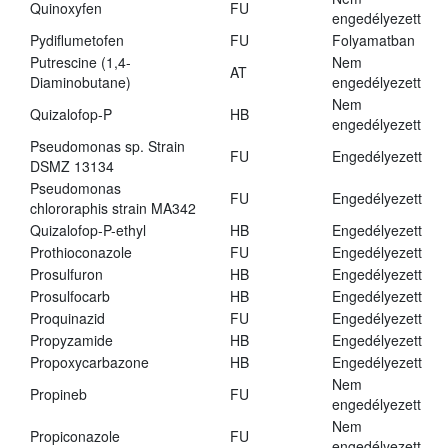
Quinoxyfen
FU
engedélyezett
Pydiflumetofen
FU
Folyamatban
Putrescine (1,4-
Nem
AT
Diaminobutane)
engedélyezett
Nem
Quizalofop-P
HB
engedélyezett
Pseudomonas sp. Strain
FU
Engedélyezett
DSMZ 13134
Pseudomonas
FU
Engedélyezett
chlororaphis strain MA342
Quizalofop-P-ethyl
HB
Engedélyezett
Prothioconazole
FU
Engedélyezett
Prosulfuron
HB
Engedélyezett
Prosulfocarb
HB
Engedélyezett
Proquinazid
FU
Engedélyezett
Propyzamide
HB
Engedélyezett
Propoxycarbazone
HB
Engedélyezett
Nem
Propineb
FU
engedélyezett
Nem
Propiconazole
FU
engedélyezett