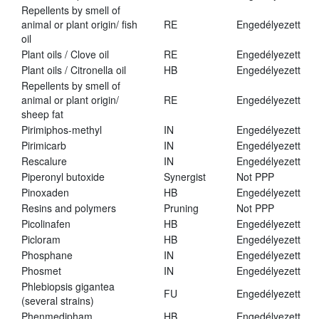
Repellents by smell of
animal or plant origin/ fish
RE
Engedélyezett
oil
Plant oils / Clove oil
RE
Engedélyezett
Plant oils / Citronella oil
HB
Engedélyezett
Repellents by smell of
animal or plant origin/
RE
Engedélyezett
sheep fat
Pirimiphos-methyl
IN
Engedélyezett
Pirimicarb
IN
Engedélyezett
Rescalure
IN
Engedélyezett
Piperonyl butoxide
Synergist
Not PPP
Pinoxaden
HB
Engedélyezett
Resins and polymers
Pruning
Not PPP
Picolinafen
HB
Engedélyezett
Picloram
HB
Engedélyezett
Phosphane
IN
Engedélyezett
Phosmet
IN
Engedélyezett
Phlebiopsis gigantea
FU
Engedélyezett
(several strains)
Phenmedipham
HB
Engedélyezett