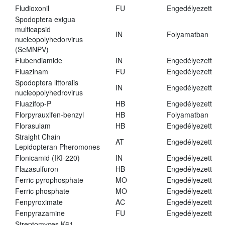
Fludioxonil
FU
Engedélyezett
Spodoptera exigua
multicapsid
IN
Folyamatban
nucleopolyhedorvirus
(SeMNPV)
Flubendiamide
IN
Engedélyezett
Fluazinam
FU
Engedélyezett
Spodoptera littoralis
IN
Engedélyezett
nucleopolyhedrovirus
Fluazifop-P
HB
Engedélyezett
Florpyrauxifen-benzyl
HB
Folyamatban
Florasulam
HB
Engedélyezett
Straight Chain
AT
Engedélyezett
Lepidopteran Pheromones
Flonicamid (IKI-220)
IN
Engedélyezett
Flazasulfuron
HB
Engedélyezett
Ferric pyrophosphate
MO
Engedélyezett
Ferric phosphate
MO
Engedélyezett
Fenpyroximate
AC
Engedélyezett
Fenpyrazamine
FU
Engedélyezett
Streptomyces K61