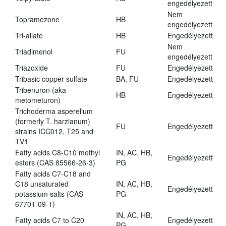
engedélyezett
Nem
Topramezone
HB
engedélyezett
Tri-allate
HB
Engedélyezett
Nem
Triadimenol
FU
engedélyezett
Triazoxide
FU
Engedélyezett
Tribasic copper sulfate
BA, FU
Engedélyezett
Tribenuron (aka
HB
Engedélyezett
metometuron)
Trichoderma asperellum
(formerly T. harzianum)
FU
Engedélyezett
strains ICC012, T25 and
TV1
Fatty acids C8-C10 methyl
IN, AC, HB,
Engedélyezett
esters (CAS 85566-26-3)
PG
Fatty acids C7-C18 and
C18 unsaturated
IN, AC, HB,
Engedélyezett
potassium salts (CAS
PG
67701-09-1)
IN, AC, HB,
Fatty acids C7 to C20
Engedélyezett
PG