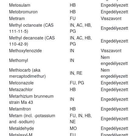
Metosulam
HB
Engedélyezett
Metobromuron
HB
Engedélyezett
Metiram
FU
Visszavont
Methyl octanoate (CAS
IN, AC, HB,
Engedélyezett
111-11-5)
PG
Methyl decanoate (CAS
IN, AC, HB,
Engedélyezett
110-42-9)
PG
Methoxyfenozide
IN
Visszavont
Nem
Methomyl
IN
engedélyezett
Methiocarb (aka
Nem
IN, RE
mercaptodimethur)
engedélyezett
Metconazole
FU, PG
Engedélyezett
Metazachlor
HB
Engedélyezett
Metarhizium brunneum
IN
Engedélyezett
strain Ma 43
Metamitron
HB
Engedélyezett
Metam (incl. -potassium
FU, IN, HB,
Engedélyezett
and -sodium)
NE
Metaldehyde
MO
Engedélyezett
Metalaxyl-M
FU
Engedélyezett