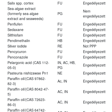
Salix spp. cortex
FU
Engedélyezett
Sea-algae extract
Nem
(formerly sea-algae
PG
engedélyezett
extract and seaweeds)
Penflufen
FU
Engedélyezett
Sedaxane
FU
Engedélyezett
Silthiofam
FU
Engedélyezett
Pendimethalin
HB
Engedélyezett
Silver iodide
RE
Not PPP
Pencycuron
FU
Engedélyezett
Penconazole
FU
Engedélyezett
Pelargonic acid (CAS 112-
IN, AC, HB,
Engedélyezett
05-0)
PG
Pasteuria nishizawae Pn1
NE
Engedélyezett
Paraffin oil/(CAS 97862-
Ac, IN
Engedélyezett
82-3)
Paraffin oil/(CAS 8042-47-
AC, IN
Engedélyezett
5)
Paraffin oil/(CAS 72623-
AC, IN
Engedélyezett
86-0)
Paraffin oil/(CAS 64742-