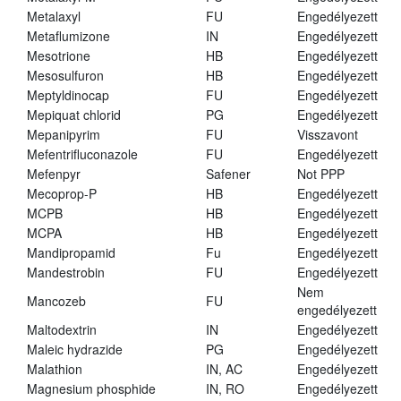
Metalaxyl
FU
Engedélyezett
Metaflumizone
IN
Engedélyezett
Mesotrione
HB
Engedélyezett
Mesosulfuron
HB
Engedélyezett
Meptyldinocap
FU
Engedélyezett
Mepiquat chlorid
PG
Engedélyezett
Mepanipyrim
FU
Visszavont
Mefentrifluconazole
FU
Engedélyezett
Mefenpyr
Safener
Not PPP
Mecoprop-P
HB
Engedélyezett
MCPB
HB
Engedélyezett
MCPA
HB
Engedélyezett
Mandipropamid
Fu
Engedélyezett
Mandestrobin
FU
Engedélyezett
Nem
Mancozeb
FU
engedélyezett
Maltodextrin
IN
Engedélyezett
Maleic hydrazide
PG
Engedélyezett
Malathion
IN, AC
Engedélyezett
Magnesium phosphide
IN, RO
Engedélyezett