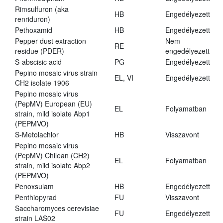
Rimsulfuron (aka
HB
Engedélyezett
renriduron)
Pethoxamid
HB
Engedélyezett
Pepper dust extraction
Nem
RE
residue (PDER)
engedélyezett
S-abscisic acid
PG
Engedélyezett
Pepino mosaic virus strain
EL, VI
Engedélyezett
CH2 isolate 1906
Pepino mosaic virus
(PepMV) European (EU)
EL
Folyamatban
strain, mild isolate Abp1
(PEPMVO)
S-Metolachlor
HB
Visszavont
Pepino mosaic virus
(PepMV) Chilean (CH2)
EL
Folyamatban
strain, mild isolate Abp2
(PEPMVO)
Penoxsulam
HB
Engedélyezett
Penthiopyrad
FU
Visszavont
Saccharomyces cerevisiae
FU
Engedélyezett
strain LAS02