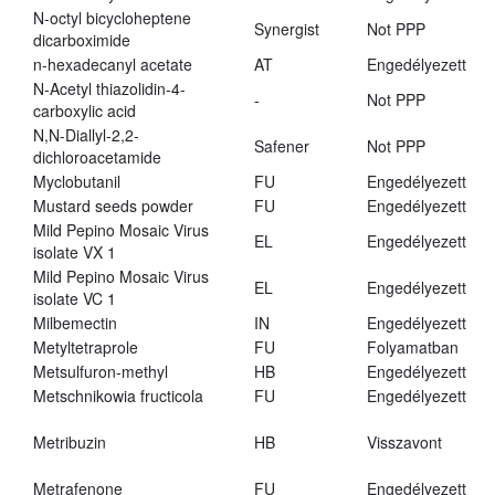
N-octyl bicycloheptene
Synergist
Not PPP
dicarboximide
n-hexadecanyl acetate
AT
Engedélyezett
N-Acetyl thiazolidin-4-
-
Not PPP
carboxylic acid
N,N-Diallyl-2,2-
Safener
Not PPP
dichloroacetamide
Myclobutanil
FU
Engedélyezett
Mustard seeds powder
FU
Engedélyezett
Mild Pepino Mosaic Virus
EL
Engedélyezett
isolate VX 1
Mild Pepino Mosaic Virus
EL
Engedélyezett
isolate VC 1
Milbemectin
IN
Engedélyezett
Metyltetraprole
FU
Folyamatban
Metsulfuron-methyl
HB
Engedélyezett
Metschnikowia fructicola
FU
Engedélyezett
Metribuzin
HB
Visszavont
Metrafenone
FU
Engedélyezett