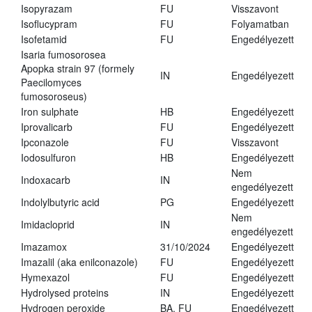
Isopyrazam
FU
Visszavont
Isoflucypram
FU
Folyamatban
Isofetamid
FU
Engedélyezett
Isaria fumosorosea
Apopka strain 97 (formely
IN
Engedélyezett
Paecilomyces
fumosoroseus)
Iron sulphate
HB
Engedélyezett
Iprovalicarb
FU
Engedélyezett
Ipconazole
FU
Visszavont
Iodosulfuron
HB
Engedélyezett
Nem
Indoxacarb
IN
engedélyezett
Indolylbutyric acid
PG
Engedélyezett
Nem
Imidacloprid
IN
engedélyezett
Imazamox
31/10/2024
Engedélyezett
Imazalil (aka enilconazole)
FU
Engedélyezett
Hymexazol
FU
Engedélyezett
Hydrolysed proteins
IN
Engedélyezett
Hydrogen peroxide
BA, FU
Engedélyezett