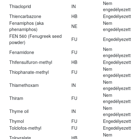
Nem
Thiacloprid
IN
engedélyezett
Thiencarbazone
HB
Engedélyezett
Fenamiphos (aka
Nem
NE
phenamiphos)
engedélyezett
FEN 560 (Fenugreek seed
FU
Engedélyezett
powder)
Nem
Fenamidone
FU
engedélyezett
Thifensulfuron-methyl
HB
Engedélyezett
Nem
Thiophanate-methyl
FU
engedélyezett
Nem
Thiamethoxam
IN
engedélyezett
Nem
Thiram
FU
engedélyezett
Nem
Thyme oil
IN
engedélyezett
Thymol
FU
Engedélyezett
Tolclofos-methyl
FU
Engedélyezett
Nem
Tolpyralate
HB