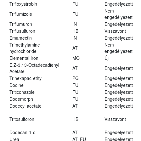
Trifloxystrobin
FU
Engedélyezett
Nem
Triflumizole
FU
engedélyezett
Triflumuron
IN
Engedélyezett
Triflusulfuron
HB
Visszavont
Emamectin
IN
Engedélyezett
Trimethylamine
Nem
AT
hydrochloride
engedélyezett
Elemental Iron
MO
Új
E,Z-3,13-Octadecadienyl
AT
Engedélyezett
Acetate
Trinexapac-ethyl
PG
Engedélyezett
Dodine
FU
Engedélyezett
Triticonazole
FU
Engedélyezett
Dodemorph
FU
Engedélyezett
Dodecyl acetate
AT
Engedélyezett
Tritosulforon
HB
Visszavont
Dodecan-1-ol
AT
Engedélyezett
Urea
AT, FU
Engedélyezett