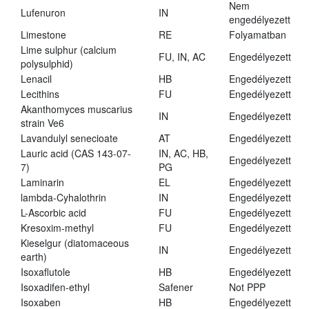
Nem
Lufenuron
IN
engedélyezett
Limestone
RE
Folyamatban
Lime sulphur (calcium
FU, IN, AC
Engedélyezett
polysulphid)
Lenacil
HB
Engedélyezett
Lecithins
FU
Engedélyezett
Akanthomyces muscarius
IN
Engedélyezett
strain Ve6
Lavandulyl senecioate
AT
Engedélyezett
Lauric acid (CAS 143-07-
IN, AC, HB,
Engedélyezett
7)
PG
Laminarin
EL
Engedélyezett
lambda-Cyhalothrin
IN
Engedélyezett
L-Ascorbic acid
FU
Engedélyezett
Kresoxim-methyl
FU
Engedélyezett
Kieselgur (diatomaceous
IN
Engedélyezett
earth)
Isoxaflutole
HB
Engedélyezett
Isoxadifen-ethyl
Safener
Not PPP
Isoxaben
HB
Engedélyezett