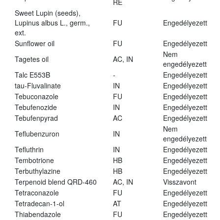
RE
Sweet Lupin (seeds),
Lupinus albus L., germ.,
FU
Engedélyezett
ext.
Sunflower oil
FU
Engedélyezett
Nem
Tagetes oil
AC, IN
engedélyezett
Talc E553B
-
Engedélyezett
tau-Fluvalinate
IN
Engedélyezett
Tebuconazole
FU
Engedélyezett
Tebufenozide
IN
Engedélyezett
Tebufenpyrad
AC
Engedélyezett
Nem
Teflubenzuron
IN
engedélyezett
Tefluthrin
IN
Engedélyezett
Tembotrione
HB
Engedélyezett
Terbuthylazine
HB
Engedélyezett
Terpenoid blend QRD-460
AC, IN
Visszavont
Tetraconazole
FU
Engedélyezett
Tetradecan-1-ol
AT
Engedélyezett
Thiabendazole
FU
Engedélyezett