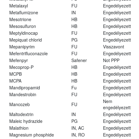
Metalaxyl
FU
Engedélyezett
Metaflumizone
IN
Engedélyezett
Mesotrione
HB
Engedélyezett
Mesosulfuron
HB
Engedélyezett
Meptyldinocap
FU
Engedélyezett
Mepiquat chlorid
PG
Engedélyezett
Mepanipyrim
FU
Visszavont
Mefentrifluconazole
FU
Engedélyezett
Mefenpyr
Safener
Not PPP
Mecoprop-P
HB
Engedélyezett
MCPB
HB
Engedélyezett
MCPA
HB
Engedélyezett
Mandipropamid
Fu
Engedélyezett
Mandestrobin
FU
Engedélyezett
Nem
Mancozeb
FU
engedélyezett
Maltodextrin
IN
Engedélyezett
Maleic hydrazide
PG
Engedélyezett
Malathion
IN, AC
Engedélyezett
Magnesium phosphide
IN, RO
Engedélyezett