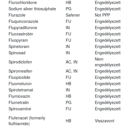
Flurochloridone
HB
Engedélyezett
Sodium silver thiosulphate
PG
Engedélyezett
Flurazole
Safener
Not PPP
Fluquinconazole
FU
Engedélyezett
Flupyradifurone
IN
Engedélyezett
Fluoxastrobin
FU
Engedélyezett
Fluopyram
FU
Engedélyezett
Spinetoram
IN
Engedélyezett
Spinosad
IN
Engedélyezett
Nem
Spirodiclofen
AC, IN
engedélyezett
Spiromesifen
AC, IN
Engedélyezett
Fluopicolide
FU
Engedélyezett
Fluometuron
HB
Engedélyezett
Spirotetramat
IN
Engedélyezett
Flumioxazin
HB
Engedélyezett
Flumetralin
PG
Engedélyezett
Spiroxamine
FU
Engedélyezett
Flufenacet (formerly
HB
Visszavont
fluthiamide)