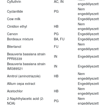
Cyfluthrin
AC, IN
engedélyezett
Nem
Cyclanilide
PG
engedélyezett
Cow milk
Engedélyezett
Nem
Cinidion ethyl
HB
engedélyezett
Carvon
PG
Engedélyezett
Bordeaux mixture
BA, FU
Engedélyezett
Nem
Bitertanol
FU
engedélyezett
Beauveria bassiana strain
IN
Engedélyezett
PPRI5339
Beauveria bassiana strain
IN
Engedélyezett
IMI389521
Nem
Amitrol (aminotriazole)
HB
engedélyezett
Allium cepa extract
Engedélyezett
Nem
Acetochlor
HB
engedélyezett
2-Naphthylacetic acid (2-
Nem
PG
NOA)
engedélyezett