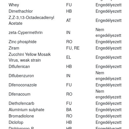
Whey
FU
Engedélyezett
Dimethachlor
HB
Engedélyezett
Z,Z-3,13-Octadecadienyl
AT
Engedélyezett
Acetate
Nem
zeta-Cypermethrin
IN
engedélyezett
Zinc phosphide
RO
Engedélyezett
Ziram
FU, RE
Engedélyezett
Zucchini Yellow Mosaik
EL
Engedélyezett
Virus, weak strain
Diflufenican
HB
Engedélyezett
Nem
Diflubenzuron
IN
engedélyezett
Difenoconazole
FU
Engedélyezett
Nem
Difenacoum
RO
engedélyezett
Diethofencarb
FU
Engedélyezett
Aluminium sulphate
BA
Engedélyezett
Bromadiolone
RO
Engedélyezett
Diclofop
HB
Engedélyezett
Dichlorprop-P
HB
Engedélyezett