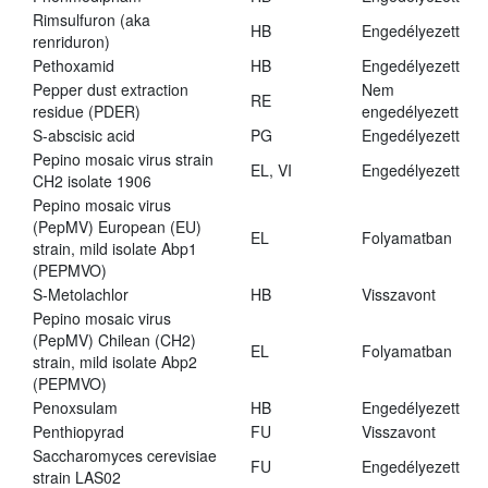
Rimsulfuron (aka
HB
Engedélyezett
renriduron)
Pethoxamid
HB
Engedélyezett
Pepper dust extraction
Nem
RE
residue (PDER)
engedélyezett
S-abscisic acid
PG
Engedélyezett
Pepino mosaic virus strain
EL, VI
Engedélyezett
CH2 isolate 1906
Pepino mosaic virus
(PepMV) European (EU)
EL
Folyamatban
strain, mild isolate Abp1
(PEPMVO)
S-Metolachlor
HB
Visszavont
Pepino mosaic virus
(PepMV) Chilean (CH2)
EL
Folyamatban
strain, mild isolate Abp2
(PEPMVO)
Penoxsulam
HB
Engedélyezett
Penthiopyrad
FU
Visszavont
Saccharomyces cerevisiae
FU
Engedélyezett
strain LAS02