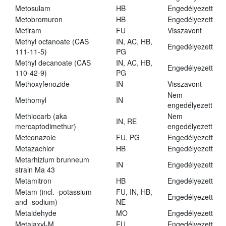
Metosulam
HB
Engedélyezett
Metobromuron
HB
Engedélyezett
Metiram
FU
Visszavont
Methyl octanoate (CAS
IN, AC, HB,
Engedélyezett
111-11-5)
PG
Methyl decanoate (CAS
IN, AC, HB,
Engedélyezett
110-42-9)
PG
Methoxyfenozide
IN
Visszavont
Nem
Methomyl
IN
engedélyezett
Methiocarb (aka
Nem
IN, RE
mercaptodimethur)
engedélyezett
Metconazole
FU, PG
Engedélyezett
Metazachlor
HB
Engedélyezett
Metarhizium brunneum
IN
Engedélyezett
strain Ma 43
Metamitron
HB
Engedélyezett
Metam (incl. -potassium
FU, IN, HB,
Engedélyezett
and -sodium)
NE
Metaldehyde
MO
Engedélyezett
Metalaxyl-M
FU
Engedélyezett