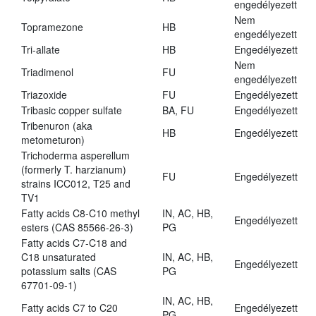
engedélyezett
Nem
Topramezone
HB
engedélyezett
Tri-allate
HB
Engedélyezett
Nem
Triadimenol
FU
engedélyezett
Triazoxide
FU
Engedélyezett
Tribasic copper sulfate
BA, FU
Engedélyezett
Tribenuron (aka
HB
Engedélyezett
metometuron)
Trichoderma asperellum
(formerly T. harzianum)
FU
Engedélyezett
strains ICC012, T25 and
TV1
Fatty acids C8-C10 methyl
IN, AC, HB,
Engedélyezett
esters (CAS 85566-26-3)
PG
Fatty acids C7-C18 and
C18 unsaturated
IN, AC, HB,
Engedélyezett
potassium salts (CAS
PG
67701-09-1)
IN, AC, HB,
Fatty acids C7 to C20
Engedélyezett
PG