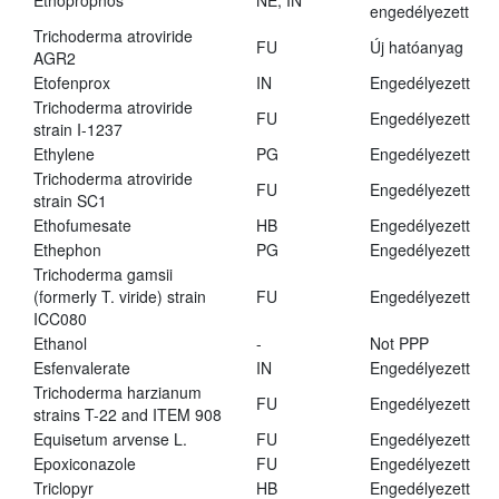
Ethoprophos
NE, IN
engedélyezett
Trichoderma atroviride
FU
Új hatóanyag
AGR2
Etofenprox
IN
Engedélyezett
Trichoderma atroviride
FU
Engedélyezett
strain I-1237
Ethylene
PG
Engedélyezett
Trichoderma atroviride
FU
Engedélyezett
strain SC1
Ethofumesate
HB
Engedélyezett
Ethephon
PG
Engedélyezett
Trichoderma gamsii
(formerly T. viride) strain
FU
Engedélyezett
ICC080
Ethanol
-
Not PPP
Esfenvalerate
IN
Engedélyezett
Trichoderma harzianum
FU
Engedélyezett
strains T-22 and ITEM 908
Equisetum arvense L.
FU
Engedélyezett
Epoxiconazole
FU
Engedélyezett
Triclopyr
HB
Engedélyezett