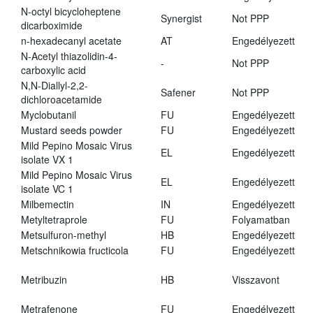
N-octyl bicycloheptene
Synergist
Not PPP
dicarboximide
n-hexadecanyl acetate
AT
Engedélyezett
N-Acetyl thiazolidin-4-
-
Not PPP
carboxylic acid
N,N-Diallyl-2,2-
Safener
Not PPP
dichloroacetamide
Myclobutanil
FU
Engedélyezett
Mustard seeds powder
FU
Engedélyezett
Mild Pepino Mosaic Virus
EL
Engedélyezett
isolate VX 1
Mild Pepino Mosaic Virus
EL
Engedélyezett
isolate VC 1
Milbemectin
IN
Engedélyezett
Metyltetraprole
FU
Folyamatban
Metsulfuron-methyl
HB
Engedélyezett
Metschnikowia fructicola
FU
Engedélyezett
Metribuzin
HB
Visszavont
Metrafenone
FU
Engedélyezett