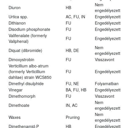
Nem
Diuron
HB
engedélyezett
Urtica spp.
AC, FU, IN
Engedélyezett
Dithianon
FU
Engedélyezett
Disodium phosphonate
FU
Engedélyezett
Valifenalate (formerly
FU
Engedélyezett
Valiphenal)
Nem
Diquat (dibromide)
HB, DE
engedélyezett
Dimoxystrobin
FU
Visszavont
Verticillium albo-atrum
(formerly Verticillium
FU
Engedélyezett
dahliae) strain WCS850
Dimethyl disulphide
FU, NE
Folyamatban
Vinegar
BA, FU, HB
Engedélyezett
Dimethomorph
FU
Visszavont
Nem
Dimethoate
IN, AC
engedélyezett
Nem
Waxes
Pruning
engedélyezett
Dimethenamid-P
HB
Engedélyezett