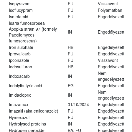
Isopyrazam
FU
Visszavont
Isoflucypram
FU
Folyamatban
Isofetamid
FU
Engedélyezett
Isaria fumosorosea
Apopka strain 97 (formely
IN
Engedélyezett
Paecilomyces
fumosoroseus)
Iron sulphate
HB
Engedélyezett
Iprovalicarb
FU
Engedélyezett
Ipconazole
FU
Visszavont
Iodosulfuron
HB
Engedélyezett
Nem
Indoxacarb
IN
engedélyezett
Indolylbutyric acid
PG
Engedélyezett
Nem
Imidacloprid
IN
engedélyezett
Imazamox
31/10/2024
Engedélyezett
Imazalil (aka enilconazole)
FU
Engedélyezett
Hymexazol
FU
Engedélyezett
Hydrolysed proteins
IN
Engedélyezett
Hydrogen peroxide
BA, FU
Engedélyezett