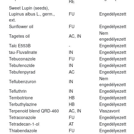
RE
Sweet Lupin (seeds),
Lupinus albus L., germ.,
FU
Engedélyezett
ext.
Sunflower oil
FU
Engedélyezett
Nem
Tagetes oil
AC, IN
engedélyezett
Talc E553B
-
Engedélyezett
tau-Fluvalinate
IN
Engedélyezett
Tebuconazole
FU
Engedélyezett
Tebufenozide
IN
Engedélyezett
Tebufenpyrad
AC
Engedélyezett
Nem
Teflubenzuron
IN
engedélyezett
Tefluthrin
IN
Engedélyezett
Tembotrione
HB
Engedélyezett
Terbuthylazine
HB
Engedélyezett
Terpenoid blend QRD-460
AC, IN
Visszavont
Tetraconazole
FU
Engedélyezett
Tetradecan-1-ol
AT
Engedélyezett
Thiabendazole
FU
Engedélyezett