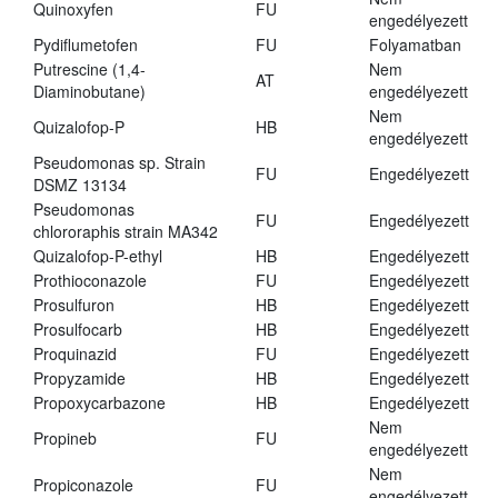
Quinoxyfen
FU
engedélyezett
Pydiflumetofen
FU
Folyamatban
Putrescine (1,4-
Nem
AT
Diaminobutane)
engedélyezett
Nem
Quizalofop-P
HB
engedélyezett
Pseudomonas sp. Strain
FU
Engedélyezett
DSMZ 13134
Pseudomonas
FU
Engedélyezett
chlororaphis strain MA342
Quizalofop-P-ethyl
HB
Engedélyezett
Prothioconazole
FU
Engedélyezett
Prosulfuron
HB
Engedélyezett
Prosulfocarb
HB
Engedélyezett
Proquinazid
FU
Engedélyezett
Propyzamide
HB
Engedélyezett
Propoxycarbazone
HB
Engedélyezett
Nem
Propineb
FU
engedélyezett
Nem
Propiconazole
FU
engedélyezett