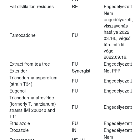
Fat distilation residues
RE
Engedélyezett
Nem
engedélyezett,
visszavonás
hatálya 2022.
Famoxadone
FU
03.16., végső
türelmi idő
vége
2022.09.16.
Extract from tea tree
FU
Engedélyezett
Extender
Synergist
Not PPP
Trichoderma asperellum
FU
Engedélyezett
(strain T34)
Eugenol
FU
Engedélyezett
Trichoderma atroviride
(formerly T. harzianum)
FU
Engedélyezett
strains IMI 206040 and
T11
Etridiazole
FU
Engedélyezett
Etoxazole
IN
Engedélyezett
Nem