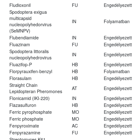
Fludioxonil
FU
Engedélyezett
Spodoptera exigua
multicapsid
IN
Folyamatban
nucleopolyhedorvirus
(SeMNPV)
Flubendiamide
IN
Engedélyezett
Fluazinam
FU
Engedélyezett
Spodoptera littoralis
IN
Engedélyezett
nucleopolyhedrovirus
Fluazifop-P
HB
Engedélyezett
Florpyrauxifen-benzyl
HB
Folyamatban
Florasulam
HB
Engedélyezett
Straight Chain
AT
Engedélyezett
Lepidopteran Pheromones
Flonicamid (IKI-220)
IN
Engedélyezett
Flazasulfuron
HB
Engedélyezett
Ferric pyrophosphate
MO
Engedélyezett
Ferric phosphate
MO
Engedélyezett
Fenpyroximate
AC
Engedélyezett
Fenpyrazamine
FU
Engedélyezett
Streptomyces K61