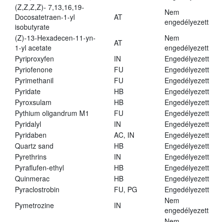
(Z,Z,Z,Z)- 7,13,16,19-
Nem
Docosatetraen-1-yl
AT
engedélyezett
isobutyrate
(Z)-13-Hexadecen-11-yn-
Nem
AT
1-yl acetate
engedélyezett
Pyriproxyfen
IN
Engedélyezett
Pyriofenone
FU
Engedélyezett
Pyrimethanil
FU
Engedélyezett
Pyridate
HB
Engedélyezett
Pyroxsulam
HB
Engedélyezett
Pythium oligandrum M1
FU
Engedélyezett
Pyridalyl
IN
Engedélyezett
Pyridaben
AC, IN
Engedélyezett
Quartz sand
HB
Engedélyezett
Pyrethrins
IN
Engedélyezett
Pyraflufen-ethyl
HB
Engedélyezett
Quinmerac
HB
Engedélyezett
Pyraclostrobin
FU, PG
Engedélyezett
Nem
Pymetrozine
IN
engedélyezett
Nem