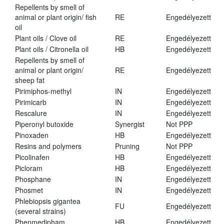
Repellents by smell of
animal or plant origin/ fish
RE
Engedélyezett
oil
Plant oils / Clove oil
RE
Engedélyezett
Plant oils / Citronella oil
HB
Engedélyezett
Repellents by smell of
animal or plant origin/
RE
Engedélyezett
sheep fat
Pirimiphos-methyl
IN
Engedélyezett
Pirimicarb
IN
Engedélyezett
Rescalure
IN
Engedélyezett
Piperonyl butoxide
Synergist
Not PPP
Pinoxaden
HB
Engedélyezett
Resins and polymers
Pruning
Not PPP
Picolinafen
HB
Engedélyezett
Picloram
HB
Engedélyezett
Phosphane
IN
Engedélyezett
Phosmet
IN
Engedélyezett
Phlebiopsis gigantea
FU
Engedélyezett
(several strains)
Phenmedipham
HB
Engedélyezett