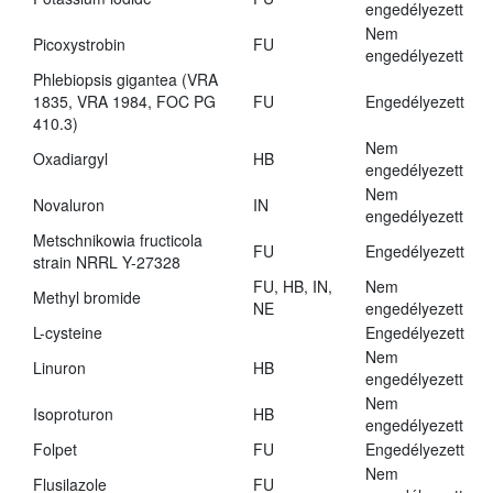
engedélyezett
Nem
Picoxystrobin
FU
engedélyezett
Phlebiopsis gigantea (VRA
1835, VRA 1984, FOC PG
FU
Engedélyezett
410.3)
Nem
Oxadiargyl
HB
engedélyezett
Nem
Novaluron
IN
engedélyezett
Metschnikowia fructicola
FU
Engedélyezett
strain NRRL Y-27328
FU, HB, IN,
Nem
Methyl bromide
NE
engedélyezett
L-cysteine
Engedélyezett
Nem
Linuron
HB
engedélyezett
Nem
Isoproturon
HB
engedélyezett
Folpet
FU
Engedélyezett
Nem
Flusilazole
FU