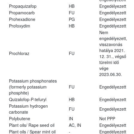
Propaquizafop
HB
Engedélyezett
Propamocarb
FU
Engedélyezett
Prohexadione
PG
Engedélyezett
Profoxydim
HB
Engedélyezett
Nem
engedélyezett,
visszavonás
hatálya 2021.
Prochloraz
FU
12. 31., végső
türelmi idő
vége
2023.06.30.
Potassium phosphonates
(formerly potassium
FU
Engedélyezett
phosphite)
Quizalofop-P-tefuryl
HB
Engedélyezett
Potassium hydrogen
FU
Engedélyezett
carbonate
Polybutene
IN
Not PPP
Plant oils/ Rape seed oil
AC, IN
Engedélyezett
Plant oils / Spear mint oil
-
Engedélyezett