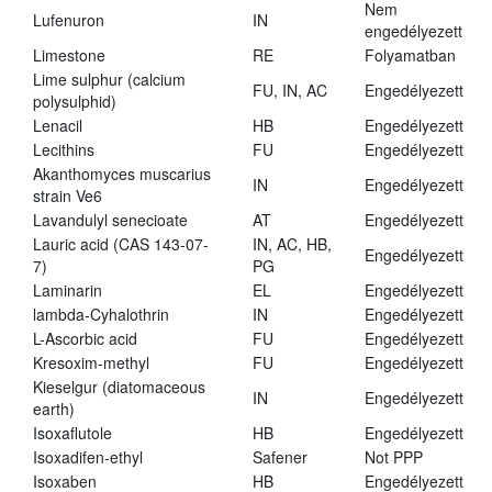
Nem
Lufenuron
IN
engedélyezett
Limestone
RE
Folyamatban
Lime sulphur (calcium
FU, IN, AC
Engedélyezett
polysulphid)
Lenacil
HB
Engedélyezett
Lecithins
FU
Engedélyezett
Akanthomyces muscarius
IN
Engedélyezett
strain Ve6
Lavandulyl senecioate
AT
Engedélyezett
Lauric acid (CAS 143-07-
IN, AC, HB,
Engedélyezett
7)
PG
Laminarin
EL
Engedélyezett
lambda-Cyhalothrin
IN
Engedélyezett
L-Ascorbic acid
FU
Engedélyezett
Kresoxim-methyl
FU
Engedélyezett
Kieselgur (diatomaceous
IN
Engedélyezett
earth)
Isoxaflutole
HB
Engedélyezett
Isoxadifen-ethyl
Safener
Not PPP
Isoxaben
HB
Engedélyezett