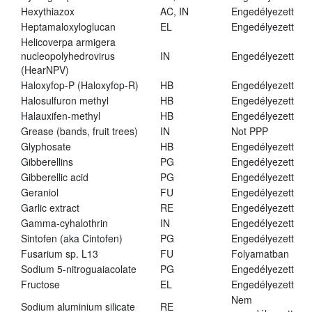
Hexythiazox
AC, IN
Engedélyezett
Heptamaloxyloglucan
EL
Engedélyezett
Helicoverpa armigera
nucleopolyhedrovirus
IN
Engedélyezett
(HearNPV)
Haloxyfop-P (Haloxyfop-R)
HB
Engedélyezett
Halosulfuron methyl
HB
Engedélyezett
Halauxifen-methyl
HB
Engedélyezett
Grease (bands, fruit trees)
IN
Not PPP
Glyphosate
HB
Engedélyezett
Gibberellins
PG
Engedélyezett
Gibberellic acid
PG
Engedélyezett
Geraniol
FU
Engedélyezett
Garlic extract
RE
Engedélyezett
Gamma-cyhalothrin
IN
Engedélyezett
Sintofen (aka Cintofen)
PG
Engedélyezett
Fusarium sp. L13
FU
Folyamatban
Sodium 5-nitroguaiacolate
PG
Engedélyezett
Fructose
EL
Engedélyezett
Nem
Sodium aluminium silicate
RE