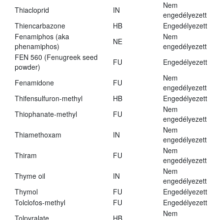
Nem
Thiacloprid
IN
engedélyezett
Thiencarbazone
HB
Engedélyezett
Fenamiphos (aka
Nem
NE
phenamiphos)
engedélyezett
FEN 560 (Fenugreek seed
FU
Engedélyezett
powder)
Nem
Fenamidone
FU
engedélyezett
Thifensulfuron-methyl
HB
Engedélyezett
Nem
Thiophanate-methyl
FU
engedélyezett
Nem
Thiamethoxam
IN
engedélyezett
Nem
Thiram
FU
engedélyezett
Nem
Thyme oil
IN
engedélyezett
Thymol
FU
Engedélyezett
Tolclofos-methyl
FU
Engedélyezett
Nem
Tolpyralate
HB