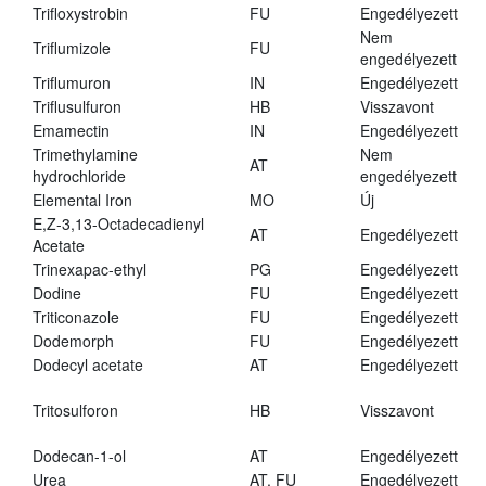
Trifloxystrobin
FU
Engedélyezett
Nem
Triflumizole
FU
engedélyezett
Triflumuron
IN
Engedélyezett
Triflusulfuron
HB
Visszavont
Emamectin
IN
Engedélyezett
Trimethylamine
Nem
AT
hydrochloride
engedélyezett
Elemental Iron
MO
Új
E,Z-3,13-Octadecadienyl
AT
Engedélyezett
Acetate
Trinexapac-ethyl
PG
Engedélyezett
Dodine
FU
Engedélyezett
Triticonazole
FU
Engedélyezett
Dodemorph
FU
Engedélyezett
Dodecyl acetate
AT
Engedélyezett
Tritosulforon
HB
Visszavont
Dodecan-1-ol
AT
Engedélyezett
Urea
AT, FU
Engedélyezett