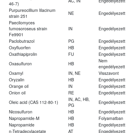
AC, IN
Engedélyezett
46-7)
Purpureocillium lilacinum
NE
Engedélyezett
strain 251
Paecilomyces
fumosoroseus strain
IN
Engedélyezett
Fe9901
Paclobutrazol
PG
Engedélyezett
Oxyfluorfen
HB
Engedélyezett
Oxathiapiprolin
FU
Engedélyezett
Nem
Oxasulfuron
HB
engedélyezett
Oxamyl
IN, NE
Visszavont
Oryzalin
HB
Engedélyezett
Orange oil
IN
Engedélyezett
Onion oil
RE
Engedélyezett
IN, AC, HB,
Oleic acid (CAS 112-80-1)
Engedélyezett
PG
Nicosulfuron
HB
Engedélyezett
Napropamide-M
HB
Folyamatban
Napropamide
HB
Engedélyezett
n-Tetradecylacetate
AT
Engedélyezett