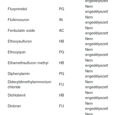
engedélyezett
Nem
Flurprimidol
PG
engedélyezett
Nem
Flufenoxuron
IN
engedélyezett
Nem
Fenbutatin oxide
AC
engedélyezett
Nem
Ethoxysulfuron
HB
engedélyezett
Nem
Ethoxyquin
PG
engedélyezett
Nem
Ethamethsulfuron methyl
HB
engedélyezett
Nem
Diphenylamin
PG
engedélyezett
Didecyldimethylammonium
Nem
FU
chloride
engedélyezett
Nem
Dichlobenil
HB
engedélyezett
Nem
Dicloran
FU
engedélyezett
Nem