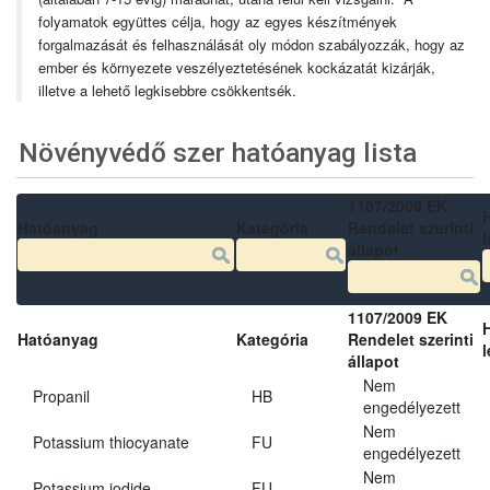
folyamatok együttes célja, hogy az egyes készítmények
forgalmazását és felhasználását oly módon szabályozzák, hogy az
ember és környezete veszélyeztetésének kockázatát kizárják,
illetve a lehető legkisebbre csökkentsék.
Növényvédő szer hatóanyag lista
1107/2009 EK
Hatóanyag
Kategória
Rendelet szerinti
l
állapot
1107/2009 EK
Hatóanyag
Kategória
Rendelet szerinti
l
állapot
Nem
Propanil
HB
engedélyezett
Nem
Potassium thiocyanate
FU
engedélyezett
Nem
Potassium iodide
FU