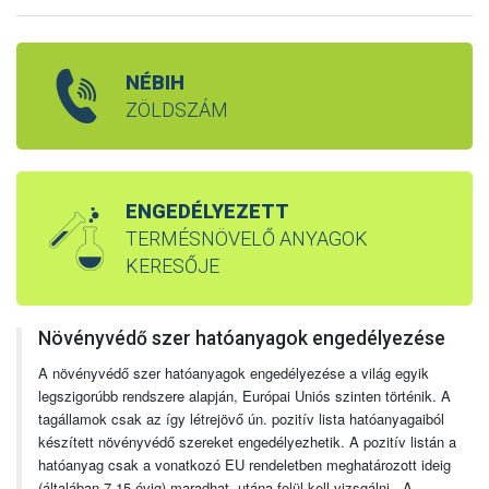
NÉBIH
ZÖLDSZÁM
ENGEDÉLYEZETT
TERMÉSNÖVELŐ ANYAGOK
KERESŐJE
Növényvédő szer hatóanyagok engedélyezése
A növényvédő szer hatóanyagok engedélyezése a világ egyik
legszigorúbb rendszere alapján, Európai Uniós szinten történik. A
tagállamok csak az így létrejövő ún. pozitív lista hatóanyagaiból
készített növényvédő szereket engedélyezhetik. A pozitív listán a
hatóanyag csak a vonatkozó EU rendeletben meghatározott ideig
(általában 7-15 évig) maradhat, utána felül kell vizsgálni. A