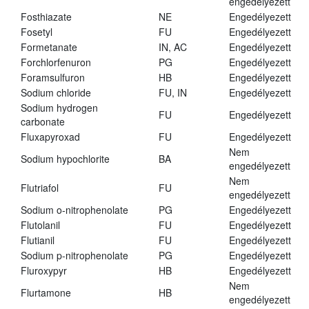
engedélyezett
Fosthiazate
NE
Engedélyezett
Fosetyl
FU
Engedélyezett
Formetanate
IN, AC
Engedélyezett
Forchlorfenuron
PG
Engedélyezett
Foramsulfuron
HB
Engedélyezett
Sodium chloride
FU, IN
Engedélyezett
Sodium hydrogen
FU
Engedélyezett
carbonate
Fluxapyroxad
FU
Engedélyezett
Nem
Sodium hypochlorite
BA
engedélyezett
Nem
Flutriafol
FU
engedélyezett
Sodium o-nitrophenolate
PG
Engedélyezett
Flutolanil
FU
Engedélyezett
Flutianil
FU
Engedélyezett
Sodium p-nitrophenolate
PG
Engedélyezett
Fluroxypyr
HB
Engedélyezett
Nem
Flurtamone
HB
engedélyezett