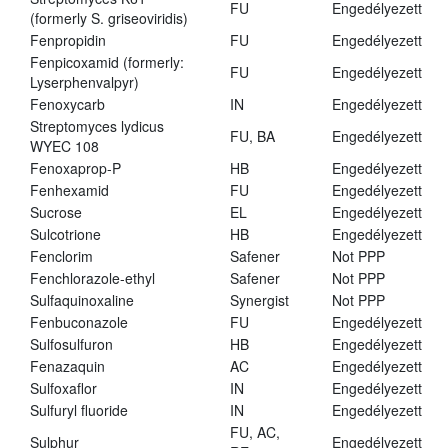
FU
Engedélyezett
(formerly S. griseoviridis)
Fenpropidin
FU
Engedélyezett
Fenpicoxamid (formerly:
FU
Engedélyezett
Lyserphenvalpyr)
Fenoxycarb
IN
Engedélyezett
Streptomyces lydicus
FU, BA
Engedélyezett
WYEC 108
Fenoxaprop-P
HB
Engedélyezett
Fenhexamid
FU
Engedélyezett
Sucrose
EL
Engedélyezett
Sulcotrione
HB
Engedélyezett
Fenclorim
Safener
Not PPP
Fenchlorazole-ethyl
Safener
Not PPP
Sulfaquinoxaline
Synergist
Not PPP
Fenbuconazole
FU
Engedélyezett
Sulfosulfuron
HB
Engedélyezett
Fenazaquin
AC
Engedélyezett
Sulfoxaflor
IN
Engedélyezett
Sulfuryl fluoride
IN
Engedélyezett
FU, AC,
Sulphur
Engedélyezett