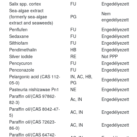
Salix spp. cortex
FU
Engedélyezett
Sea-algae extract
Nem
(formerly sea-algae
PG
engedélyezett
extract and seaweeds)
Penflufen
FU
Engedélyezett
Sedaxane
FU
Engedélyezett
Silthiofam
FU
Engedélyezett
Pendimethalin
HB
Engedélyezett
Silver iodide
RE
Not PPP
Pencycuron
FU
Engedélyezett
Penconazole
FU
Engedélyezett
Pelargonic acid (CAS 112-
IN, AC, HB,
Engedélyezett
05-0)
PG
Pasteuria nishizawae Pn1
NE
Engedélyezett
Paraffin oil/(CAS 97862-
Ac, IN
Engedélyezett
82-3)
Paraffin oil/(CAS 8042-47-
AC, IN
Engedélyezett
5)
Paraffin oil/(CAS 72623-
AC, IN
Engedélyezett
86-0)
Paraffin oil/(CAS 64742-