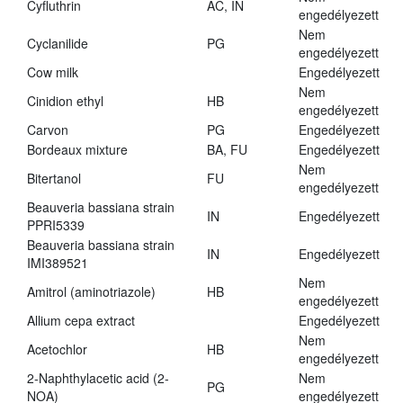
Cyfluthrin
AC, IN
engedélyezett
Nem
Cyclanilide
PG
engedélyezett
Cow milk
Engedélyezett
Nem
Cinidion ethyl
HB
engedélyezett
Carvon
PG
Engedélyezett
Bordeaux mixture
BA, FU
Engedélyezett
Nem
Bitertanol
FU
engedélyezett
Beauveria bassiana strain
IN
Engedélyezett
PPRI5339
Beauveria bassiana strain
IN
Engedélyezett
IMI389521
Nem
Amitrol (aminotriazole)
HB
engedélyezett
Allium cepa extract
Engedélyezett
Nem
Acetochlor
HB
engedélyezett
2-Naphthylacetic acid (2-
Nem
PG
NOA)
engedélyezett