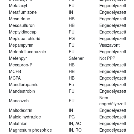
Metalaxyl
FU
Engedélyezett
Metaflumizone
IN
Engedélyezett
Mesotrione
HB
Engedélyezett
Mesosulfuron
HB
Engedélyezett
Meptyldinocap
FU
Engedélyezett
Mepiquat chlorid
PG
Engedélyezett
Mepanipyrim
FU
Visszavont
Mefentrifluconazole
FU
Engedélyezett
Mefenpyr
Safener
Not PPP
Mecoprop-P
HB
Engedélyezett
MCPB
HB
Engedélyezett
MCPA
HB
Engedélyezett
Mandipropamid
Fu
Engedélyezett
Mandestrobin
FU
Engedélyezett
Nem
Mancozeb
FU
engedélyezett
Maltodextrin
IN
Engedélyezett
Maleic hydrazide
PG
Engedélyezett
Malathion
IN, AC
Engedélyezett
Magnesium phosphide
IN, RO
Engedélyezett