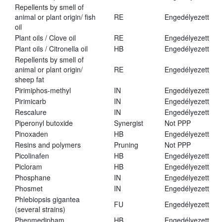
Repellents by smell of
animal or plant origin/ fish
RE
Engedélyezett
oil
Plant oils / Clove oil
RE
Engedélyezett
Plant oils / Citronella oil
HB
Engedélyezett
Repellents by smell of
animal or plant origin/
RE
Engedélyezett
sheep fat
Pirimiphos-methyl
IN
Engedélyezett
Pirimicarb
IN
Engedélyezett
Rescalure
IN
Engedélyezett
Piperonyl butoxide
Synergist
Not PPP
Pinoxaden
HB
Engedélyezett
Resins and polymers
Pruning
Not PPP
Picolinafen
HB
Engedélyezett
Picloram
HB
Engedélyezett
Phosphane
IN
Engedélyezett
Phosmet
IN
Engedélyezett
Phlebiopsis gigantea
FU
Engedélyezett
(several strains)
Phenmedipham
HB
Engedélyezett