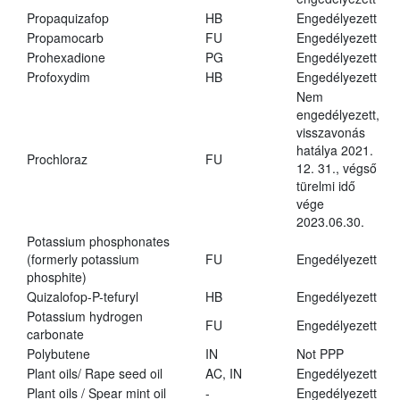
Propaquizafop
HB
Engedélyezett
Propamocarb
FU
Engedélyezett
Prohexadione
PG
Engedélyezett
Profoxydim
HB
Engedélyezett
Nem
engedélyezett,
visszavonás
hatálya 2021.
Prochloraz
FU
12. 31., végső
türelmi idő
vége
2023.06.30.
Potassium phosphonates
(formerly potassium
FU
Engedélyezett
phosphite)
Quizalofop-P-tefuryl
HB
Engedélyezett
Potassium hydrogen
FU
Engedélyezett
carbonate
Polybutene
IN
Not PPP
Plant oils/ Rape seed oil
AC, IN
Engedélyezett
Plant oils / Spear mint oil
-
Engedélyezett