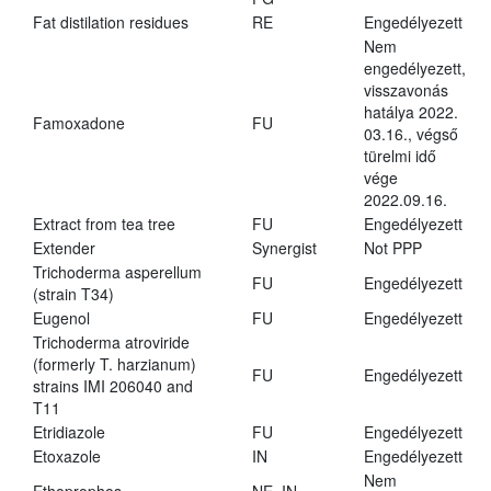
Fat distilation residues
RE
Engedélyezett
Nem
engedélyezett,
visszavonás
hatálya 2022.
Famoxadone
FU
03.16., végső
türelmi idő
vége
2022.09.16.
Extract from tea tree
FU
Engedélyezett
Extender
Synergist
Not PPP
Trichoderma asperellum
FU
Engedélyezett
(strain T34)
Eugenol
FU
Engedélyezett
Trichoderma atroviride
(formerly T. harzianum)
FU
Engedélyezett
strains IMI 206040 and
T11
Etridiazole
FU
Engedélyezett
Etoxazole
IN
Engedélyezett
Nem