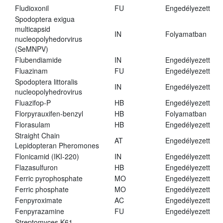
Fludioxonil
FU
Engedélyezett
Spodoptera exigua
multicapsid
IN
Folyamatban
nucleopolyhedorvirus
(SeMNPV)
Flubendiamide
IN
Engedélyezett
Fluazinam
FU
Engedélyezett
Spodoptera littoralis
IN
Engedélyezett
nucleopolyhedrovirus
Fluazifop-P
HB
Engedélyezett
Florpyrauxifen-benzyl
HB
Folyamatban
Florasulam
HB
Engedélyezett
Straight Chain
AT
Engedélyezett
Lepidopteran Pheromones
Flonicamid (IKI-220)
IN
Engedélyezett
Flazasulfuron
HB
Engedélyezett
Ferric pyrophosphate
MO
Engedélyezett
Ferric phosphate
MO
Engedélyezett
Fenpyroximate
AC
Engedélyezett
Fenpyrazamine
FU
Engedélyezett
Streptomyces K61