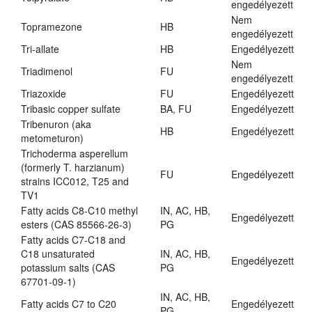
engedélyezett
Nem
Topramezone
HB
engedélyezett
Tri-allate
HB
Engedélyezett
Nem
Triadimenol
FU
engedélyezett
Triazoxide
FU
Engedélyezett
Tribasic copper sulfate
BA, FU
Engedélyezett
Tribenuron (aka
HB
Engedélyezett
metometuron)
Trichoderma asperellum
(formerly T. harzianum)
FU
Engedélyezett
strains ICC012, T25 and
TV1
Fatty acids C8-C10 methyl
IN, AC, HB,
Engedélyezett
esters (CAS 85566-26-3)
PG
Fatty acids C7-C18 and
C18 unsaturated
IN, AC, HB,
Engedélyezett
potassium salts (CAS
PG
67701-09-1)
IN, AC, HB,
Fatty acids C7 to C20
Engedélyezett
PG