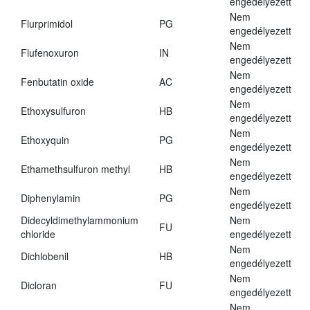
engedélyezett
Nem
Flurprimidol
PG
engedélyezett
Nem
Flufenoxuron
IN
engedélyezett
Nem
Fenbutatin oxide
AC
engedélyezett
Nem
Ethoxysulfuron
HB
engedélyezett
Nem
Ethoxyquin
PG
engedélyezett
Nem
Ethamethsulfuron methyl
HB
engedélyezett
Nem
Diphenylamin
PG
engedélyezett
Didecyldimethylammonium
Nem
FU
chloride
engedélyezett
Nem
Dichlobenil
HB
engedélyezett
Nem
Dicloran
FU
engedélyezett
Nem