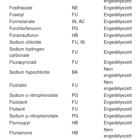
engedélyezett
Fosthiazate
NE
Engedélyezett
Fosetyl
FU
Engedélyezett
Formetanate
IN, AC
Engedélyezett
Forchlorfenuron
PG
Engedélyezett
Foramsulfuron
HB
Engedélyezett
Sodium chloride
FU, IN
Engedélyezett
Sodium hydrogen
FU
Engedélyezett
carbonate
Fluxapyroxad
FU
Engedélyezett
Nem
Sodium hypochlorite
BA
engedélyezett
Nem
Flutriafol
FU
engedélyezett
Sodium o-nitrophenolate
PG
Engedélyezett
Flutolanil
FU
Engedélyezett
Flutianil
FU
Engedélyezett
Sodium p-nitrophenolate
PG
Engedélyezett
Fluroxypyr
HB
Engedélyezett
Nem
Flurtamone
HB
engedélyezett