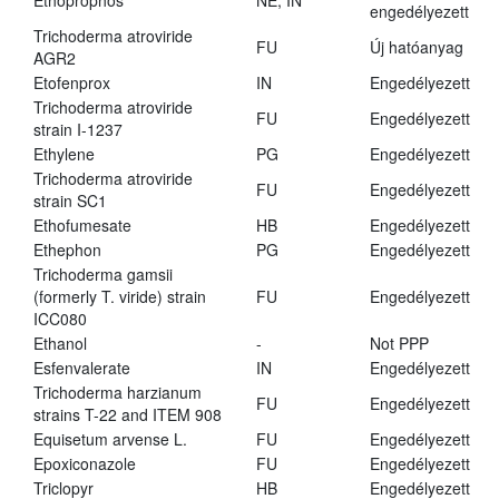
Ethoprophos
NE, IN
engedélyezett
Trichoderma atroviride
FU
Új hatóanyag
AGR2
Etofenprox
IN
Engedélyezett
Trichoderma atroviride
FU
Engedélyezett
strain I-1237
Ethylene
PG
Engedélyezett
Trichoderma atroviride
FU
Engedélyezett
strain SC1
Ethofumesate
HB
Engedélyezett
Ethephon
PG
Engedélyezett
Trichoderma gamsii
(formerly T. viride) strain
FU
Engedélyezett
ICC080
Ethanol
-
Not PPP
Esfenvalerate
IN
Engedélyezett
Trichoderma harzianum
FU
Engedélyezett
strains T-22 and ITEM 908
Equisetum arvense L.
FU
Engedélyezett
Epoxiconazole
FU
Engedélyezett
Triclopyr
HB
Engedélyezett