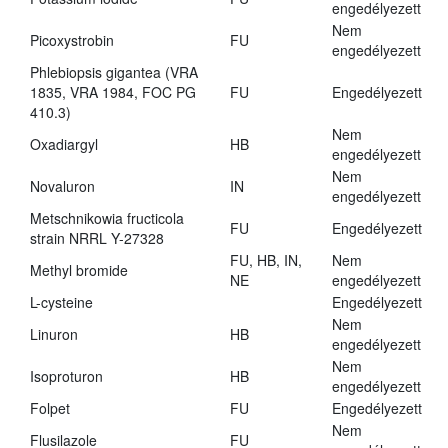
engedélyezett
Nem
Picoxystrobin
FU
engedélyezett
Phlebiopsis gigantea (VRA
1835, VRA 1984, FOC PG
FU
Engedélyezett
410.3)
Nem
Oxadiargyl
HB
engedélyezett
Nem
Novaluron
IN
engedélyezett
Metschnikowia fructicola
FU
Engedélyezett
strain NRRL Y-27328
FU, HB, IN,
Nem
Methyl bromide
NE
engedélyezett
L-cysteine
Engedélyezett
Nem
Linuron
HB
engedélyezett
Nem
Isoproturon
HB
engedélyezett
Folpet
FU
Engedélyezett
Nem
Flusilazole
FU