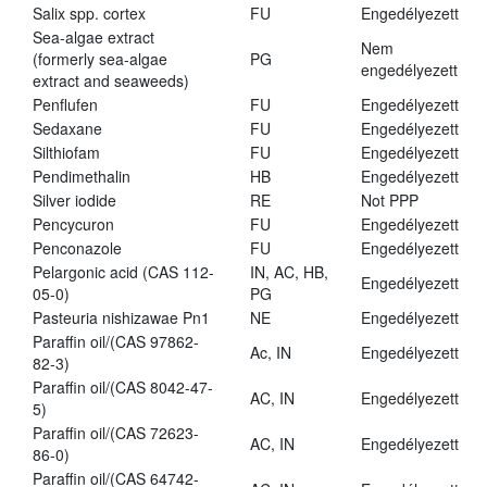
Salix spp. cortex
FU
Engedélyezett
Sea-algae extract
Nem
(formerly sea-algae
PG
engedélyezett
extract and seaweeds)
Penflufen
FU
Engedélyezett
Sedaxane
FU
Engedélyezett
Silthiofam
FU
Engedélyezett
Pendimethalin
HB
Engedélyezett
Silver iodide
RE
Not PPP
Pencycuron
FU
Engedélyezett
Penconazole
FU
Engedélyezett
Pelargonic acid (CAS 112-
IN, AC, HB,
Engedélyezett
05-0)
PG
Pasteuria nishizawae Pn1
NE
Engedélyezett
Paraffin oil/(CAS 97862-
Ac, IN
Engedélyezett
82-3)
Paraffin oil/(CAS 8042-47-
AC, IN
Engedélyezett
5)
Paraffin oil/(CAS 72623-
AC, IN
Engedélyezett
86-0)
Paraffin oil/(CAS 64742-