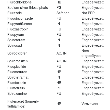
Flurochloridone
HB
Engedélyezett
Sodium silver thiosulphate
PG
Engedélyezett
Flurazole
Safener
Not PPP
Fluquinconazole
FU
Engedélyezett
Flupyradifurone
IN
Engedélyezett
Fluoxastrobin
FU
Engedélyezett
Fluopyram
FU
Engedélyezett
Spinetoram
IN
Engedélyezett
Spinosad
IN
Engedélyezett
Nem
Spirodiclofen
AC, IN
engedélyezett
Spiromesifen
AC, IN
Engedélyezett
Fluopicolide
FU
Engedélyezett
Fluometuron
HB
Engedélyezett
Spirotetramat
IN
Engedélyezett
Flumioxazin
HB
Engedélyezett
Flumetralin
PG
Engedélyezett
Spiroxamine
FU
Engedélyezett
Flufenacet (formerly
HB
Visszavont
fluthiamide)