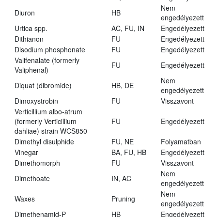
Nem
Diuron
HB
engedélyezett
Urtica spp.
AC, FU, IN
Engedélyezett
Dithianon
FU
Engedélyezett
Disodium phosphonate
FU
Engedélyezett
Valifenalate (formerly
FU
Engedélyezett
Valiphenal)
Nem
Diquat (dibromide)
HB, DE
engedélyezett
Dimoxystrobin
FU
Visszavont
Verticillium albo-atrum
(formerly Verticillium
FU
Engedélyezett
dahliae) strain WCS850
Dimethyl disulphide
FU, NE
Folyamatban
Vinegar
BA, FU, HB
Engedélyezett
Dimethomorph
FU
Visszavont
Nem
Dimethoate
IN, AC
engedélyezett
Nem
Waxes
Pruning
engedélyezett
Dimethenamid-P
HB
Engedélyezett