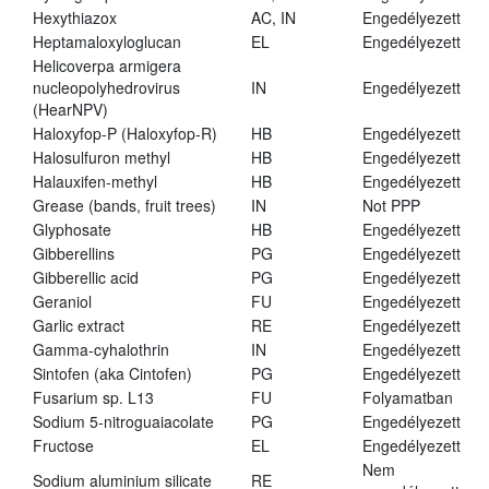
Hexythiazox
AC, IN
Engedélyezett
Heptamaloxyloglucan
EL
Engedélyezett
Helicoverpa armigera
nucleopolyhedrovirus
IN
Engedélyezett
(HearNPV)
Haloxyfop-P (Haloxyfop-R)
HB
Engedélyezett
Halosulfuron methyl
HB
Engedélyezett
Halauxifen-methyl
HB
Engedélyezett
Grease (bands, fruit trees)
IN
Not PPP
Glyphosate
HB
Engedélyezett
Gibberellins
PG
Engedélyezett
Gibberellic acid
PG
Engedélyezett
Geraniol
FU
Engedélyezett
Garlic extract
RE
Engedélyezett
Gamma-cyhalothrin
IN
Engedélyezett
Sintofen (aka Cintofen)
PG
Engedélyezett
Fusarium sp. L13
FU
Folyamatban
Sodium 5-nitroguaiacolate
PG
Engedélyezett
Fructose
EL
Engedélyezett
Nem
Sodium aluminium silicate
RE