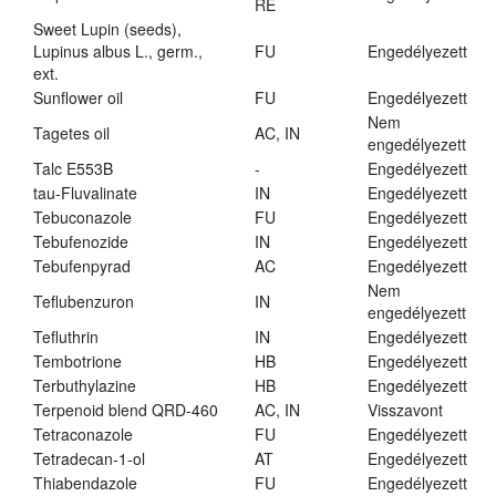
RE
Sweet Lupin (seeds),
Lupinus albus L., germ.,
FU
Engedélyezett
ext.
Sunflower oil
FU
Engedélyezett
Nem
Tagetes oil
AC, IN
engedélyezett
Talc E553B
-
Engedélyezett
tau-Fluvalinate
IN
Engedélyezett
Tebuconazole
FU
Engedélyezett
Tebufenozide
IN
Engedélyezett
Tebufenpyrad
AC
Engedélyezett
Nem
Teflubenzuron
IN
engedélyezett
Tefluthrin
IN
Engedélyezett
Tembotrione
HB
Engedélyezett
Terbuthylazine
HB
Engedélyezett
Terpenoid blend QRD-460
AC, IN
Visszavont
Tetraconazole
FU
Engedélyezett
Tetradecan-1-ol
AT
Engedélyezett
Thiabendazole
FU
Engedélyezett