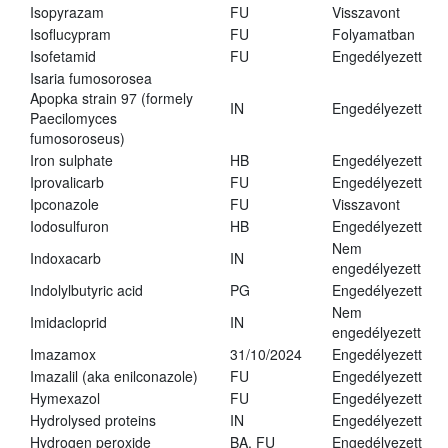
Isopyrazam
FU
Visszavont
Isoflucypram
FU
Folyamatban
Isofetamid
FU
Engedélyezett
Isaria fumosorosea
Apopka strain 97 (formely
IN
Engedélyezett
Paecilomyces
fumosoroseus)
Iron sulphate
HB
Engedélyezett
Iprovalicarb
FU
Engedélyezett
Ipconazole
FU
Visszavont
Iodosulfuron
HB
Engedélyezett
Nem
Indoxacarb
IN
engedélyezett
Indolylbutyric acid
PG
Engedélyezett
Nem
Imidacloprid
IN
engedélyezett
Imazamox
31/10/2024
Engedélyezett
Imazalil (aka enilconazole)
FU
Engedélyezett
Hymexazol
FU
Engedélyezett
Hydrolysed proteins
IN
Engedélyezett
Hydrogen peroxide
BA, FU
Engedélyezett