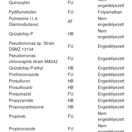
Quinoxyfen
FU
engedélyezett
Pydiflumetofen
FU
Folyamatban
Putrescine (1,4-
Nem
AT
Diaminobutane)
engedélyezett
Nem
Quizalofop-P
HB
engedélyezett
Pseudomonas sp. Strain
FU
Engedélyezett
DSMZ 13134
Pseudomonas
FU
Engedélyezett
chlororaphis strain MA342
Quizalofop-P-ethyl
HB
Engedélyezett
Prothioconazole
FU
Engedélyezett
Prosulfuron
HB
Engedélyezett
Prosulfocarb
HB
Engedélyezett
Proquinazid
FU
Engedélyezett
Propyzamide
HB
Engedélyezett
Propoxycarbazone
HB
Engedélyezett
Nem
Propineb
FU
engedélyezett
Nem
Propiconazole
FU
engedélyezett