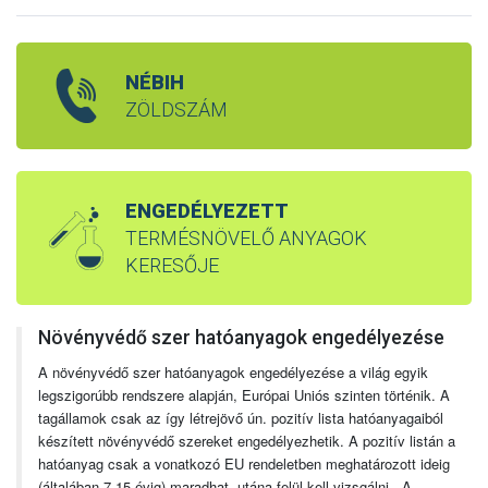
NÉBIH
ZÖLDSZÁM
ENGEDÉLYEZETT
TERMÉSNÖVELŐ ANYAGOK
KERESŐJE
Növényvédő szer hatóanyagok engedélyezése
A növényvédő szer hatóanyagok engedélyezése a világ egyik
legszigorúbb rendszere alapján, Európai Uniós szinten történik. A
tagállamok csak az így létrejövő ún. pozitív lista hatóanyagaiból
készített növényvédő szereket engedélyezhetik. A pozitív listán a
hatóanyag csak a vonatkozó EU rendeletben meghatározott ideig
(általában 7-15 évig) maradhat, utána felül kell vizsgálni. A