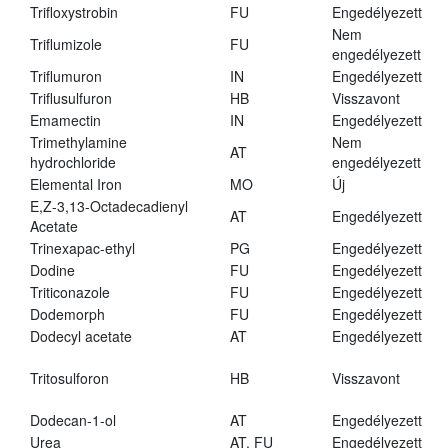
Trifloxystrobin
FU
Engedélyezett
Nem
Triflumizole
FU
engedélyezett
Triflumuron
IN
Engedélyezett
Triflusulfuron
HB
Visszavont
Emamectin
IN
Engedélyezett
Trimethylamine
Nem
AT
hydrochloride
engedélyezett
Elemental Iron
MO
Új
E,Z-3,13-Octadecadienyl
AT
Engedélyezett
Acetate
Trinexapac-ethyl
PG
Engedélyezett
Dodine
FU
Engedélyezett
Triticonazole
FU
Engedélyezett
Dodemorph
FU
Engedélyezett
Dodecyl acetate
AT
Engedélyezett
Tritosulforon
HB
Visszavont
Dodecan-1-ol
AT
Engedélyezett
Urea
AT, FU
Engedélyezett