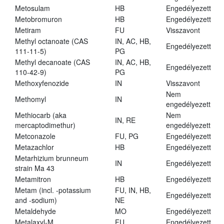
Metosulam
HB
Engedélyezett
Metobromuron
HB
Engedélyezett
Metiram
FU
Visszavont
Methyl octanoate (CAS
IN, AC, HB,
Engedélyezett
111-11-5)
PG
Methyl decanoate (CAS
IN, AC, HB,
Engedélyezett
110-42-9)
PG
Methoxyfenozide
IN
Visszavont
Nem
Methomyl
IN
engedélyezett
Methiocarb (aka
Nem
IN, RE
mercaptodimethur)
engedélyezett
Metconazole
FU, PG
Engedélyezett
Metazachlor
HB
Engedélyezett
Metarhizium brunneum
IN
Engedélyezett
strain Ma 43
Metamitron
HB
Engedélyezett
Metam (incl. -potassium
FU, IN, HB,
Engedélyezett
and -sodium)
NE
Metaldehyde
MO
Engedélyezett
Metalaxyl-M
FU
Engedélyezett