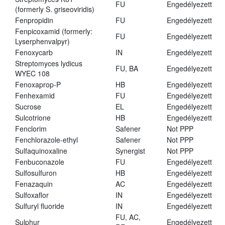
FU
Engedélyezett
(formerly S. griseoviridis)
Fenpropidin
FU
Engedélyezett
Fenpicoxamid (formerly:
FU
Engedélyezett
Lyserphenvalpyr)
Fenoxycarb
IN
Engedélyezett
Streptomyces lydicus
FU, BA
Engedélyezett
WYEC 108
Fenoxaprop-P
HB
Engedélyezett
Fenhexamid
FU
Engedélyezett
Sucrose
EL
Engedélyezett
Sulcotrione
HB
Engedélyezett
Fenclorim
Safener
Not PPP
Fenchlorazole-ethyl
Safener
Not PPP
Sulfaquinoxaline
Synergist
Not PPP
Fenbuconazole
FU
Engedélyezett
Sulfosulfuron
HB
Engedélyezett
Fenazaquin
AC
Engedélyezett
Sulfoxaflor
IN
Engedélyezett
Sulfuryl fluoride
IN
Engedélyezett
FU, AC,
Sulphur
Engedélyezett