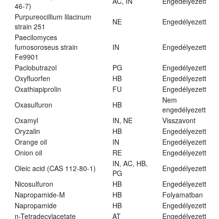
AC, IN
Engedélyezett
46-7)
Purpureocillium lilacinum
NE
Engedélyezett
strain 251
Paecilomyces
fumosoroseus strain
IN
Engedélyezett
Fe9901
Paclobutrazol
PG
Engedélyezett
Oxyfluorfen
HB
Engedélyezett
Oxathiapiprolin
FU
Engedélyezett
Nem
Oxasulfuron
HB
engedélyezett
Oxamyl
IN, NE
Visszavont
Oryzalin
HB
Engedélyezett
Orange oil
IN
Engedélyezett
Onion oil
RE
Engedélyezett
IN, AC, HB,
Oleic acid (CAS 112-80-1)
Engedélyezett
PG
Nicosulfuron
HB
Engedélyezett
Napropamide-M
HB
Folyamatban
Napropamide
HB
Engedélyezett
n-Tetradecylacetate
AT
Engedélyezett