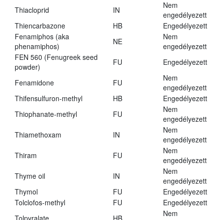
Nem
Thiacloprid
IN
engedélyezett
Thiencarbazone
HB
Engedélyezett
Fenamiphos (aka
Nem
NE
phenamiphos)
engedélyezett
FEN 560 (Fenugreek seed
FU
Engedélyezett
powder)
Nem
Fenamidone
FU
engedélyezett
Thifensulfuron-methyl
HB
Engedélyezett
Nem
Thiophanate-methyl
FU
engedélyezett
Nem
Thiamethoxam
IN
engedélyezett
Nem
Thiram
FU
engedélyezett
Nem
Thyme oil
IN
engedélyezett
Thymol
FU
Engedélyezett
Tolclofos-methyl
FU
Engedélyezett
Nem
Tolpyralate
HB