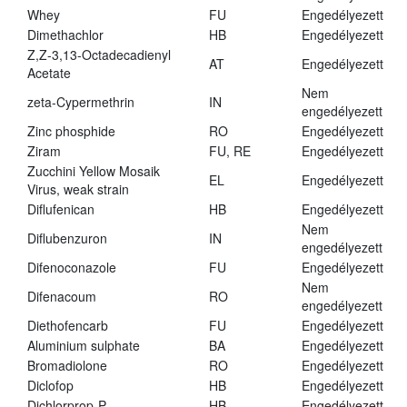
Whey
FU
Engedélyezett
Dimethachlor
HB
Engedélyezett
Z,Z-3,13-Octadecadienyl
AT
Engedélyezett
Acetate
Nem
zeta-Cypermethrin
IN
engedélyezett
Zinc phosphide
RO
Engedélyezett
Ziram
FU, RE
Engedélyezett
Zucchini Yellow Mosaik
EL
Engedélyezett
Virus, weak strain
Diflufenican
HB
Engedélyezett
Nem
Diflubenzuron
IN
engedélyezett
Difenoconazole
FU
Engedélyezett
Nem
Difenacoum
RO
engedélyezett
Diethofencarb
FU
Engedélyezett
Aluminium sulphate
BA
Engedélyezett
Bromadiolone
RO
Engedélyezett
Diclofop
HB
Engedélyezett
Dichlorprop-P
HB
Engedélyezett