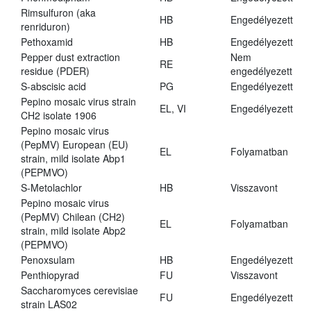
Rimsulfuron (aka
HB
Engedélyezett
renriduron)
Pethoxamid
HB
Engedélyezett
Pepper dust extraction
Nem
RE
residue (PDER)
engedélyezett
S-abscisic acid
PG
Engedélyezett
Pepino mosaic virus strain
EL, VI
Engedélyezett
CH2 isolate 1906
Pepino mosaic virus
(PepMV) European (EU)
EL
Folyamatban
strain, mild isolate Abp1
(PEPMVO)
S-Metolachlor
HB
Visszavont
Pepino mosaic virus
(PepMV) Chilean (CH2)
EL
Folyamatban
strain, mild isolate Abp2
(PEPMVO)
Penoxsulam
HB
Engedélyezett
Penthiopyrad
FU
Visszavont
Saccharomyces cerevisiae
FU
Engedélyezett
strain LAS02