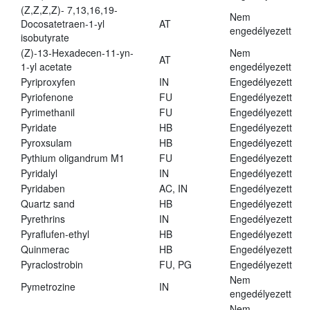
(Z,Z,Z,Z)- 7,13,16,19-
Nem
Docosatetraen-1-yl
AT
engedélyezett
isobutyrate
(Z)-13-Hexadecen-11-yn-
Nem
AT
1-yl acetate
engedélyezett
Pyriproxyfen
IN
Engedélyezett
Pyriofenone
FU
Engedélyezett
Pyrimethanil
FU
Engedélyezett
Pyridate
HB
Engedélyezett
Pyroxsulam
HB
Engedélyezett
Pythium oligandrum M1
FU
Engedélyezett
Pyridalyl
IN
Engedélyezett
Pyridaben
AC, IN
Engedélyezett
Quartz sand
HB
Engedélyezett
Pyrethrins
IN
Engedélyezett
Pyraflufen-ethyl
HB
Engedélyezett
Quinmerac
HB
Engedélyezett
Pyraclostrobin
FU, PG
Engedélyezett
Nem
Pymetrozine
IN
engedélyezett
Nem