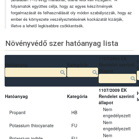
folyamatok együttes célja, hogy az egyes készítmények
forgalmazását és felhasználását oly módon szabályozzák, hogy az
ember és környezete veszélyeztetésének kockázatát kizárják,
illetve a lehető legkisebbre csökkentsék.
Növényvédő szer hatóanyag lista
1107/2009 EK
Hatóanyag
Kategória
Rendelet szerinti
l
állapot
1107/2009 EK
Hatóanyag
Kategória
Rendelet szerinti
l
állapot
Nem
Propanil
HB
engedélyezett
Nem
Potassium thiocyanate
FU
engedélyezett
Nem
Potassium iodide
FU