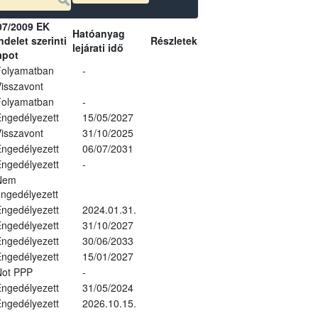
07/2009 EK
Hatóanyag
delet szerinti
Részletek
lejárati idő
apot
Folyamatban
-
isszavont
Folyamatban
-
ngedélyezett
15/05/2027
isszavont
31/10/2025
ngedélyezett
06/07/2031
ngedélyezett
-
Nem
ngedélyezett
ngedélyezett
2024.01.31.
ngedélyezett
31/10/2027
ngedélyezett
30/06/2033
ngedélyezett
15/01/2027
Not PPP
-
ngedélyezett
31/05/2024
ngedélyezett
2026.10.15.