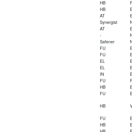
HB
HB
E
AT
E
Synergist
AT
E
-
Safener
FU
E
FU
E
EL
E
EL
E
IN
E
FU
HB
E
FU
E
HB
V
FU
E
HB
E
HB
E