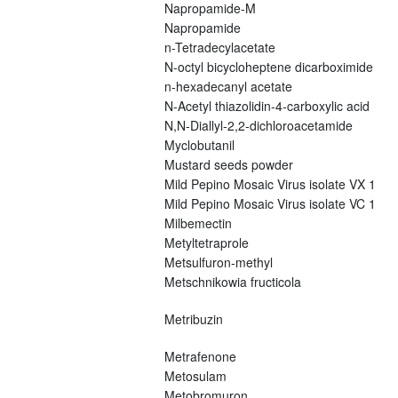
Napropamide-M
Napropamide
n-Tetradecylacetate
N-octyl bicycloheptene dicarboximide
n-hexadecanyl acetate
N-Acetyl thiazolidin-4-carboxylic acid
N,N-Diallyl-2,2-dichloroacetamide
Myclobutanil
Mustard seeds powder
Mild Pepino Mosaic Virus isolate VX 1
Mild Pepino Mosaic Virus isolate VC 1
Milbemectin
Metyltetraprole
Metsulfuron-methyl
Metschnikowia fructicola
Metribuzin
Metrafenone
Metosulam
Metobromuron