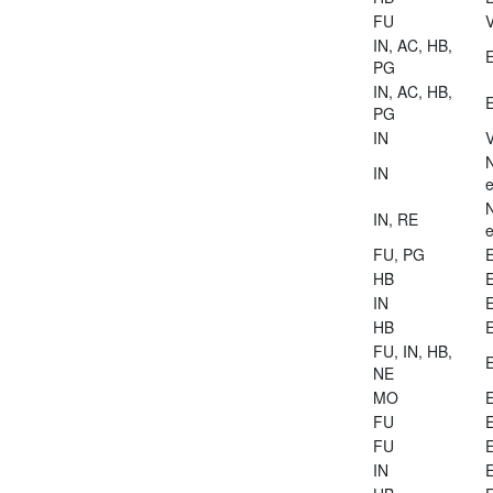
FU
V
IN, AC, HB,
E
PG
IN, AC, HB,
E
PG
IN
V
IN
e
IN, RE
e
FU, PG
E
HB
E
IN
E
HB
E
FU, IN, HB,
E
NE
MO
E
FU
E
FU
E
IN
E