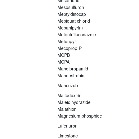
Mesotrione
Mesosulfuron
Meptyldinocap
Mepiquat chlorid
Mepanipyrim
Mefentrifluconazole
Mefenpyr
Mecoprop-P
MCPB
MCPA
Mandipropamid
Mandestrobin
Mancozeb
Maltodextrin
Maleic hydrazide
Malathion
Magnesium phosphide
Lufenuron
Limestone