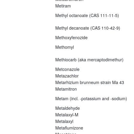
Metiram
Methyl octanoate (CAS 111-11-5)
Methyl decanoate (CAS 110-42-9)
Methoxyfenozide
Methomyl
Methiocarb (aka mercaptodimethur)
Metconazole
Metazachlor
Metarhizium brunneum strain Ma 43
Metamitron
Metam (incl. -potassium and -sodium)
Metaldehyde
Metalaxyl-M
Metalaxyl
Metaflumizone