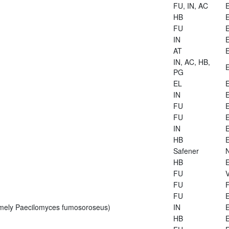
FU, IN, AC
E
HB
E
FU
E
IN
E
AT
E
IN, AC, HB,
E
PG
EL
E
IN
E
FU
E
FU
E
IN
E
HB
E
Safener
HB
E
FU
V
FU
FU
E
rmely Paecilomyces fumosoroseus)
IN
E
HB
E