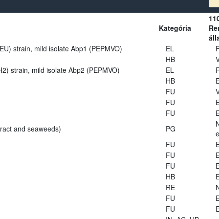
11
Kategória
Ren
áll
U) strain, mild isolate Abp1 (PEPMVO)
EL
HB
V
2) strain, mild isolate Abp2 (PEPMVO)
EL
HB
E
FU
V
FU
E
FU
E
tract and seaweeds)
PG
e
FU
E
FU
E
FU
E
HB
E
RE
FU
E
FU
E