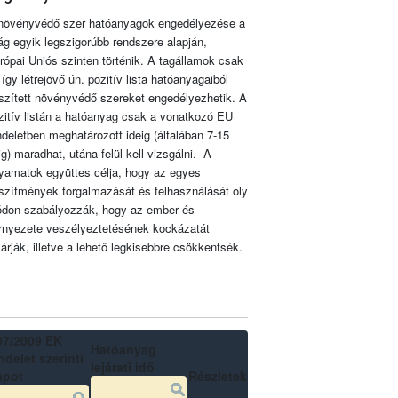
növényvédő szer hatóanyagok engedélyezése a
lág egyik legszigorúbb rendszere alapján,
rópai Uniós szinten történik. A tagállamok csak
 így létrejövő ún. pozitív lista hatóanyagaiból
szített növényvédő szereket engedélyezhetik. A
zitív listán a hatóanyag csak a vonatkozó EU
ndeletben meghatározott ideig (általában 7-15
ig) maradhat, utána felül kell vizsgálni. A
lyamatok együttes célja, hogy az egyes
szítmények forgalmazását és felhasználását oly
don szabályozzák, hogy az ember és
rnyezete veszélyeztetésének kockázatát
zárják, illetve a lehető legkisebbre csökkentsék.
07/2009 EK
Hatóanyag
delet szerinti
lejárati idő
apot
Részletek