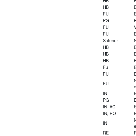
HB
E
HB
E
FU
E
PG
E
FU
V
FU
E
Safener
HB
E
HB
E
HB
E
Fu
E
FU
E
FU
e
IN
E
PG
E
IN, AC
E
IN, RO
E
IN
e
RE