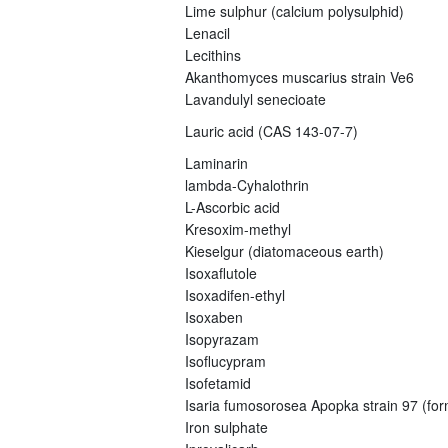
Lime sulphur (calcium polysulphid)
Lenacil
Lecithins
Akanthomyces muscarius strain Ve6
Lavandulyl senecioate
Lauric acid (CAS 143-07-7)
Laminarin
lambda-Cyhalothrin
L-Ascorbic acid
Kresoxim-methyl
Kieselgur (diatomaceous earth)
Isoxaflutole
Isoxadifen-ethyl
Isoxaben
Isopyrazam
Isoflucypram
Isofetamid
Isaria fumosorosea Apopka strain 97 (fo
Iron sulphate