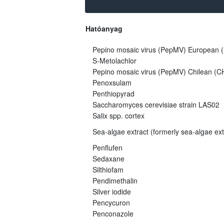
Hatóanyag
Pepino mosaic virus (PepMV) European (E
S-Metolachlor
Pepino mosaic virus (PepMV) Chilean (CH
Penoxsulam
Penthiopyrad
Saccharomyces cerevisiae strain LAS02
Salix spp. cortex
Sea-algae extract (formerly sea-algae ex
Penflufen
Sedaxane
Silthiofam
Pendimethalin
Silver iodide
Pencycuron
Penconazole