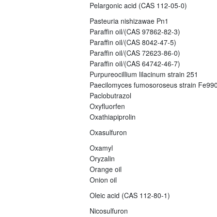
Pelargonic acid (CAS 112-05-0)
Pasteuria nishizawae Pn1
Paraffin oil/(CAS 97862-82-3)
Paraffin oil/(CAS 8042-47-5)
Paraffin oil/(CAS 72623-86-0)
Paraffin oil/(CAS 64742-46-7)
Purpureocillium lilacinum strain 251
Paecilomyces fumosoroseus strain Fe99
Paclobutrazol
Oxyfluorfen
Oxathiapiprolin
Oxasulfuron
Oxamyl
Oryzalin
Orange oil
Onion oil
Oleic acid (CAS 112-80-1)
Nicosulfuron