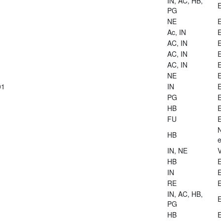
IN, AC, HB,
E
PG
NE
E
Ac, IN
E
AC, IN
E
AC, IN
E
AC, IN
E
NE
E
01
IN
E
PG
E
HB
E
FU
E
HB
e
IN, NE
V
HB
E
IN
E
RE
E
IN, AC, HB,
E
PG
HB
E