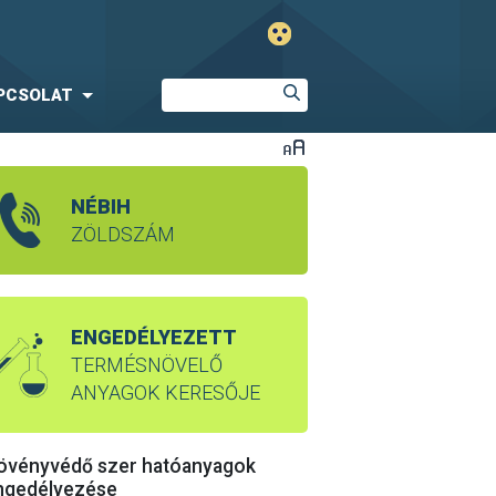
PCSOLAT
NÉBIH
ZÖLDSZÁM
ENGEDÉLYEZETT
TERMÉSNÖVELŐ
ANYAGOK KERESŐJE
övényvédő szer hatóanyagok
ngedélyezése