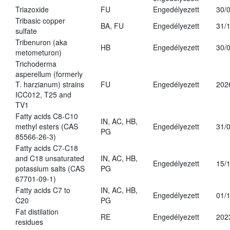
Triazoxide
FU
Engedélyezett
30/
Tribasic copper
BA, FU
Engedélyezett
31/
sulfate
Tribenuron (aka
HB
Engedélyezett
30/
metometuron)
Trichoderma
asperellum (formerly
T. harzianum) strains
FU
Engedélyezett
202
ICC012, T25 and
TV1
Fatty acids C8-C10
IN, AC, HB,
methyl esters (CAS
Engedélyezett
31/
PG
85566-26-3)
Fatty acids C7-C18
and C18 unsaturated
IN, AC, HB,
Engedélyezett
15/
potassium salts (CAS
PG
67701-09-1)
Fatty acids C7 to
IN, AC, HB,
Engedélyezett
01/
C20
PG
Fat distilation
RE
Engedélyezett
202
residues