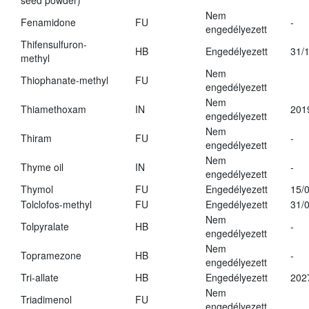
seed powder)
Nem
Fenamidone
FU
-
engedélyezett
Thifensulfuron-
HB
Engedélyezett
31/
methyl
Nem
Thiophanate-methyl
FU
engedélyezett
Nem
Thiamethoxam
IN
201
engedélyezett
Nem
Thiram
FU
-
engedélyezett
Nem
Thyme oil
IN
-
engedélyezett
Thymol
FU
Engedélyezett
15/
Tolclofos-methyl
FU
Engedélyezett
31/
Nem
Tolpyralate
HB
-
engedélyezett
Nem
Topramezone
HB
-
engedélyezett
Tri-allate
HB
Engedélyezett
202
Nem
Triadimenol
FU
engedélyezett