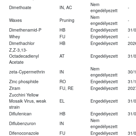
Nem
Dimethoate
IN, AC
-
engedélyezett
Nem
Waxes
Pruning
-
engedélyezett
Dimethenamid-P
HB
Engedélyezett
31/
Whey
FU
Engedélyezett
-
Dimethachlor
HB
Engedélyezett
202
Z,Z-3,13-
Octadecadienyl
AT
Engedélyezett
31/
Acetate
Nem
zeta-Cypermethrin
IN
30/
engedélyezett
Zinc phosphide
RO
Engedélyezett
31/
Ziram
FU, RE
Engedélyezett
202
Zucchini Yellow
Mosaik Virus, weak
EL
Engedélyezett
31/
strain
Diflufenican
HB
Engedélyezett
31/
Nem
Diflubenzuron
IN
engedélyezett
Difenoconazole
FU
Engedélyezett
31/