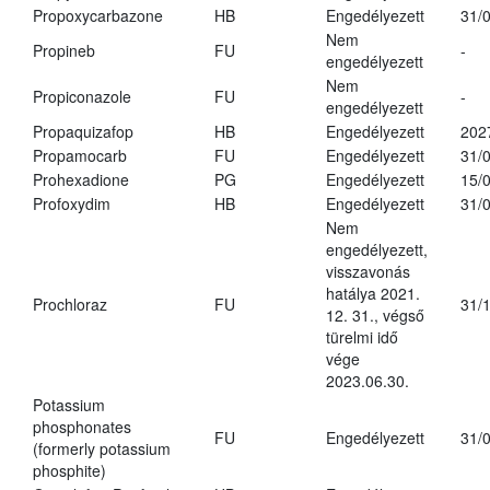
Propoxycarbazone
HB
Engedélyezett
31/
Nem
Propineb
FU
-
engedélyezett
Nem
Propiconazole
FU
-
engedélyezett
Propaquizafop
HB
Engedélyezett
202
Propamocarb
FU
Engedélyezett
31/
Prohexadione
PG
Engedélyezett
15/
Profoxydim
HB
Engedélyezett
31/
Nem
engedélyezett,
visszavonás
hatálya 2021.
Prochloraz
FU
31/
12. 31., végső
türelmi idő
vége
2023.06.30.
Potassium
phosphonates
FU
Engedélyezett
31/
(formerly potassium
phosphite)