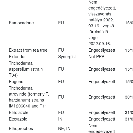
Nem
engedélyezett,
visszavonás
hatálya 2022.
Famoxadone
FU
16/
03.16., végső
türelmi idő
vége
2022.09.16.
Extract from tea tree
FU
Engedélyezett
15/
Extender
Synergist
Not PPP
-
Trichoderma
asperellum (strain
FU
Engedélyezett
15/
T34)
Eugenol
FU
Engedélyezett
15/
Trichoderma
atroviride (formerly T.
FU
Engedélyezett
30/
harzianum) strains
IMI 206040 and T11
Etridiazole
FU
Engedélyezett
31/
Etoxazole
IN
Engedélyezett
31/
Nem
Ethoprophos
NE, IN
-
engedélyezett