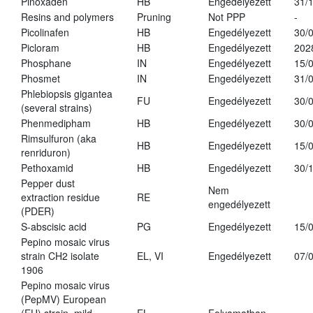
Pinoxaden
HB
Engedélyezett
31/
Resins and polymers
Pruning
Not PPP
-
Picolinafen
HB
Engedélyezett
30/
Picloram
HB
Engedélyezett
202
Phosphane
IN
Engedélyezett
15/
Phosmet
IN
Engedélyezett
31/
Phlebiopsis gigantea
FU
Engedélyezett
30/
(several strains)
Phenmedipham
HB
Engedélyezett
30/
Rimsulfuron (aka
HB
Engedélyezett
15/
renriduron)
Pethoxamid
HB
Engedélyezett
30/
Pepper dust
Nem
extraction residue
RE
engedélyezett
(PDER)
S-abscisic acid
PG
Engedélyezett
15/
Pepino mosaic virus
strain CH2 isolate
EL, VI
Engedélyezett
07/
1906
Pepino mosaic virus
(PepMV) European