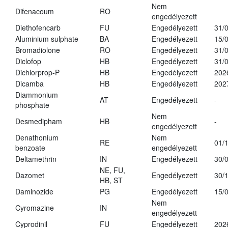
Nem
Difenacoum
RO
engedélyezett
Diethofencarb
FU
Engedélyezett
31/
Aluminium sulphate
BA
Engedélyezett
15/
Bromadiolone
RO
Engedélyezett
31/
Diclofop
HB
Engedélyezett
31/
Dichlorprop-P
HB
Engedélyezett
202
Dicamba
HB
Engedélyezett
202
Diammonium
AT
Engedélyezett
-
phosphate
Nem
Desmedipham
HB
-
engedélyezett
Denathonium
Nem
RE
01/
benzoate
engedélyezett
Deltamethrin
IN
Engedélyezett
30/
NE, FU,
Dazomet
Engedélyezett
30/
HB, ST
Daminozide
PG
Engedélyezett
15/
Nem
Cyromazine
IN
engedélyezett
Cyprodinil
FU
Engedélyezett
202