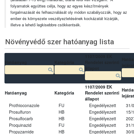
folyamatok együttes célja, hogy az egyes készítmények
forgalmazását és felhasználását oly módon szabályozzák, hogy az
ember és környezete veszélyeztetésének kockázatát kizárják,
illetve a lehető legkisebbre csökkentsék.
Növényvédő szer hatóanyag lista
1107/2009 EK
Ható
Hatóanyag
Kategória
Rendelet szerinti
lejára
állapot
1107/2009 EK
Ható
Hatóanyag
Kategória
Rendelet szerinti
lejára
állapot
Prothioconazole
FU
Engedélyezett
31/
Prosulfuron
HB
Engedélyezett
15/
Prosulfocarb
HB
Engedélyezett
202
Proquinazid
FU
Engedélyezett
31/
Propyzamide
HB
Engedélyezett
30/