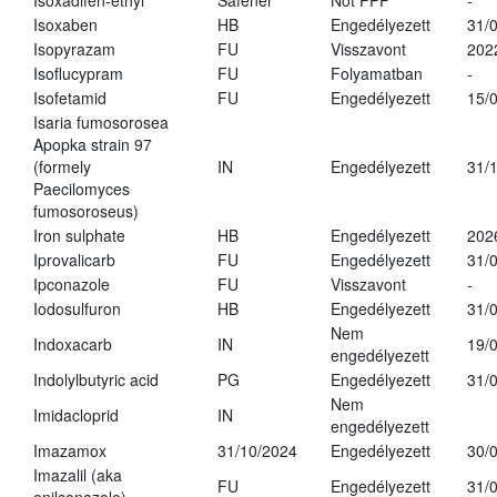
Isoxadifen-ethyl
Safener
Not PPP
-
Isoxaben
HB
Engedélyezett
31/
Isopyrazam
FU
Visszavont
202
Isoflucypram
FU
Folyamatban
-
Isofetamid
FU
Engedélyezett
15/
Isaria fumosorosea
Apopka strain 97
(formely
IN
Engedélyezett
31/
Paecilomyces
fumosoroseus)
Iron sulphate
HB
Engedélyezett
202
Iprovalicarb
FU
Engedélyezett
31/
Ipconazole
FU
Visszavont
-
Iodosulfuron
HB
Engedélyezett
31/
Nem
Indoxacarb
IN
19/
engedélyezett
Indolylbutyric acid
PG
Engedélyezett
31/
Nem
Imidacloprid
IN
engedélyezett
Imazamox
31/10/2024
Engedélyezett
30/
Imazalil (aka
FU
Engedélyezett
31/