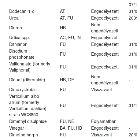
07/
Dodecan-1-ol
AT
Engedélyezett
31/
Urea
AT, FU
Engedélyezett
203
Nem
Diuron
HB
engedélyezett
Urtica spp.
AC, FU, IN
Engedélyezett
-
Dithianon
FU
Engedélyezett
31/
Disodium
FU
Engedélyezett
31/
phosphonate
Valifenalate (formerly
FU
Engedélyezett
01/
Valiphenal)
Nem
Diquat (dibromide)
HB, DE
-
engedélyezett
Dimoxystrobin
FU
Visszavont
-
Verticillium albo-
atrum (formerly
FU
Engedélyezett
31/
Verticillium dahliae)
strain WCS850
Dimethyl disulphide
FU, NE
Folyamatban
-
Vinegar
BA, FU, HB
Engedélyezett
-
Dimethomorph
FU
Visszavont
20/