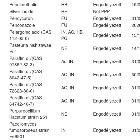
Pendimethalin
HB
Engedélyezett
15/
Silver iodide
RE
Not PPP
-
Pencycuron
FU
Engedélyezett
31/
Penconazole
FU
Engedélyezett
202
Pelargonic acid (CAS
IN, AC, HB,
Engedélyezett
15/
112-05-0)
PG
Pasteuria nishizawae
NE
Engedélyezett
14/
Pn1
Paraffin oil/(CAS
Ac, IN
Engedélyezett
31/
97862-82-3)
Paraffin oil/(CAS
AC, IN
Engedélyezett
30/
8042-47-5)
Paraffin oil/(CAS
AC, IN
Engedélyezett
31/
72623-86-0)
Paraffin oil/(CAS
AC, IN
Engedélyezett
31/
64742-46-7)
Purpureocillium
NE
Engedélyezett
31/
lilacinum strain 251
Paecilomyces
fumosoroseus strain
IN
Engedélyezett
31/
Fe9901