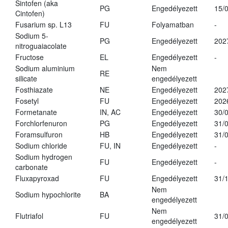
Sintofen (aka
PG
Engedélyezett
15/
Cintofen)
Fusarium sp. L13
FU
Folyamatban
-
Sodium 5-
PG
Engedélyezett
202
nitroguaiacolate
Fructose
EL
Engedélyezett
-
Sodium aluminium
Nem
RE
silicate
engedélyezett
Fosthiazate
NE
Engedélyezett
202
Fosetyl
FU
Engedélyezett
202
Formetanate
IN, AC
Engedélyezett
30/
Forchlorfenuron
PG
Engedélyezett
31/
Foramsulfuron
HB
Engedélyezett
31/
Sodium chloride
FU, IN
Engedélyezett
-
Sodium hydrogen
FU
Engedélyezett
-
carbonate
Fluxapyroxad
FU
Engedélyezett
31/
Nem
Sodium hypochlorite
BA
engedélyezett
Nem
Flutriafol
FU
31/
engedélyezett