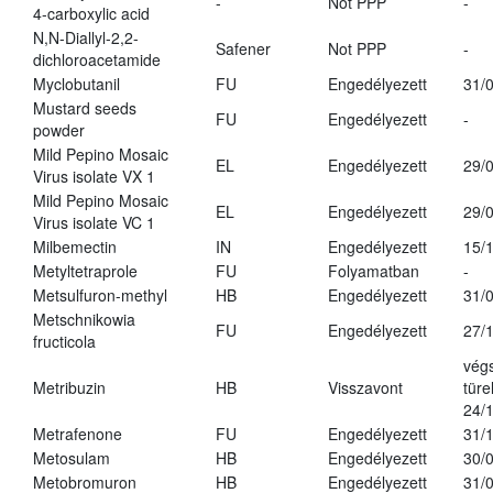
-
Not PPP
-
4-carboxylic acid
N,N-Diallyl-2,2-
Safener
Not PPP
-
dichloroacetamide
Myclobutanil
FU
Engedélyezett
31/
Mustard seeds
FU
Engedélyezett
-
powder
Mild Pepino Mosaic
EL
Engedélyezett
29/
Virus isolate VX 1
Mild Pepino Mosaic
EL
Engedélyezett
29/
Virus isolate VC 1
Milbemectin
IN
Engedélyezett
15/
Metyltetraprole
FU
Folyamatban
-
Metsulfuron-methyl
HB
Engedélyezett
31/
Metschnikowia
FU
Engedélyezett
27/
fructicola
vég
Metribuzin
HB
Visszavont
türe
24/
Metrafenone
FU
Engedélyezett
31/
Metosulam
HB
Engedélyezett
30/
Metobromuron
HB
Engedélyezett
31/