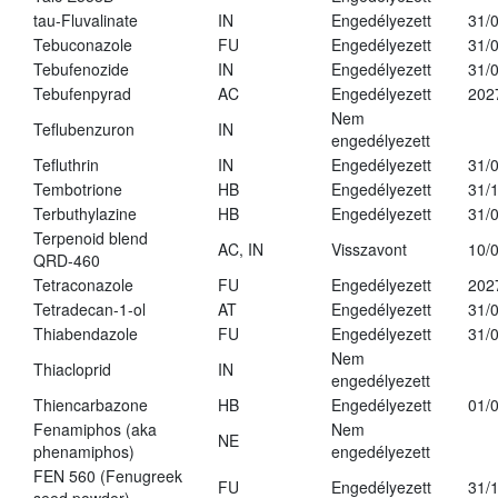
tau-Fluvalinate
IN
Engedélyezett
31/
Tebuconazole
FU
Engedélyezett
31/
Tebufenozide
IN
Engedélyezett
31/
Tebufenpyrad
AC
Engedélyezett
202
Nem
Teflubenzuron
IN
engedélyezett
Tefluthrin
IN
Engedélyezett
31/
Tembotrione
HB
Engedélyezett
31/
Terbuthylazine
HB
Engedélyezett
31/
Terpenoid blend
AC, IN
Visszavont
10/
QRD-460
Tetraconazole
FU
Engedélyezett
202
Tetradecan-1-ol
AT
Engedélyezett
31/
Thiabendazole
FU
Engedélyezett
31/
Nem
Thiacloprid
IN
engedélyezett
Thiencarbazone
HB
Engedélyezett
01/
Fenamiphos (aka
Nem
NE
phenamiphos)
engedélyezett
FEN 560 (Fenugreek
FU
Engedélyezett
31/