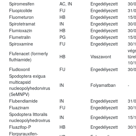
Spiromesifen
AC, IN
Engedélyezett
30/
Fluopicolide
FU
Engedélyezett
31/
Fluometuron
HB
Engedélyezett
15/
Spirotetramat
IN
Engedélyezett
30/
Flumioxazin
HB
Engedélyezett
30/
Flumetralin
PG
Engedélyezett
15/
Spiroxamine
FU
Engedélyezett
30/
vég
Flufenacet (formerly
HB
Visszavont
türe
fluthiamide)
10/
Fludioxonil
FU
Engedélyezett
30/
Spodoptera exigua
multicapsid
IN
Folyamatban
-
nucleopolyhedorvirus
(SeMNPV)
Flubendiamide
IN
Engedélyezett
31/
Fluazinam
FU
Engedélyezett
30/
Spodoptera littoralis
IN
Engedélyezett
15/
nucleopolyhedrovirus
Fluazifop-P
HB
Engedélyezett
30/
Florpyrauxifen-