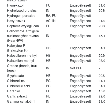
enilconazole)
Hymexazol
FU
Engedélyezett
31/
Hydrolysed proteins
IN
Engedélyezett
203
Hydrogen peroxide
BA, FU
Engedélyezett
-
Hexythiazox
AC, IN
Engedélyezett
31/
Heptamaloxyloglucan
EL
Engedélyezett
203
Helicoverpa armigera
nucleopolyhedrovirus
IN
Engedélyezett
15/
(HearNPV)
Haloxyfop-P
HB
Engedélyezett
31/
(Haloxyfop-R)
Halosulfuron methyl
HB
Engedélyezett
202
Halauxifen-methyl
HB
Engedélyezett
05/
Grease (bands, fruit
IN
Not PPP
-
trees)
Glyphosate
HB
Engedélyezett
203
Gibberellins
PG
Engedélyezett
31/
Gibberellic acid
PG
Engedélyezett
31/
Geraniol
FU
Engedélyezett
15/
Garlic extract
RE
Engedélyezett
29/
Gamma-cyhalothrin
IN
Engedélyezett
31/