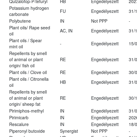
Quizalofop-P-tefuryl
HB
Engedélyezett
202
Potassium hydrogen
FU
Engedélyezett
31/
carbonate
Polybutene
IN
Not PPP
-
Plant oils/ Rape seed
AC, IN
Engedélyezett
31/
oil
Plant oils / Spear
-
Engedélyezett
15/
mint oil
Repellents by smell
of animal or plant
RE
Engedélyezett
31/
origin/ fish oil
Plant oils / Clove oil
RE
Engedélyezett
30/
Plant oils / Citronella
HB
Engedélyezett
31/
oil
Repellents by smell
of animal or plant
RE
Engedélyezett
30/
origin/ sheep fat
Pirimiphos-methyl
IN
Engedélyezett
31/
Pirimicarb
IN
Engedélyezett
202
Rescalure
IN
Engedélyezett
18/
Piperonyl butoxide
Synergist
Not PPP
-