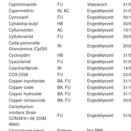
Cyproconazole
FU
Visszavont
31/
Cypermethrin
IN, AC
Engedélyezett
31/
Cymoxanil
FU
Engedélyezett
30/
Cyhalofop-butyl
HB
Engedélyezett
30/
Cyflumetofen
AC
Engedélyezett
15/
Cyflufenamid
FU
Engedélyezett
30/
Cydia pomonella
IN
Engedélyezett
203
Granulovirus (CpGV)
Cycloxydim
HB
Engedélyezett
31/
Cyazofamid
FU
Engedélyezett
31/
Cyantraniliprole
IN
Engedélyezett
14/
COS-OGA
FU
Engedélyezett
22/
Copper oxychloride
BA, FU
Engedélyezett
31/
Copper oxide
BA, FU
Engedélyezett
31/
Copper hydroxide
BA, FU
Engedélyezett
31/
Copper compounds
BA, FU
Engedélyezett
30/
Coniothyrium
minitans Strain
FU
Engedélyezett
31/
CON/M/91-08 (DSM
9660)
Cloquintocet mexyl
Safener
Not PPP
-