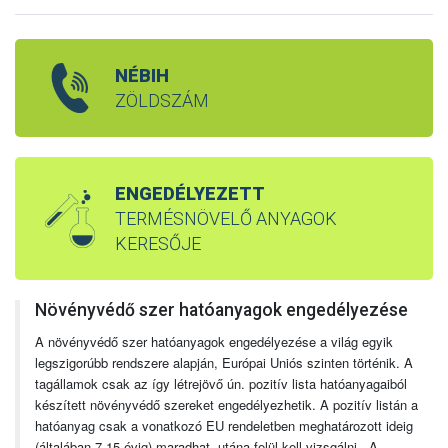
NÉBIH
ZÖLDSZÁM
ENGEDÉLYEZETT
TERMÉSNÖVELŐ ANYAGOK
KERESŐJE
Növényvédő szer hatóanyagok engedélyezése
A növényvédő szer hatóanyagok engedélyezése a világ egyik
legszigorúbb rendszere alapján, Európai Uniós szinten történik. A
tagállamok csak az így létrejövő ún. pozitív lista hatóanyagaiból
készített növényvédő szereket engedélyezhetik. A pozitív listán a
hatóanyag csak a vonatkozó EU rendeletben meghatározott ideig
(általában 7-15 évig) maradhat, utána felül kell vizsgálni. A