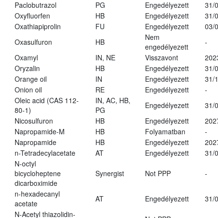
Paclobutrazol
PG
Engedélyezett
31/
Oxyfluorfen
HB
Engedélyezett
31/
Oxathiapiprolin
FU
Engedélyezett
03/
Nem
Oxasulfuron
HB
-
engedélyezett
Oxamyl
IN, NE
Visszavont
202
Oryzalin
HB
Engedélyezett
31/
Orange oil
IN
Engedélyezett
31/
Onion oil
RE
Engedélyezett
-
Oleic acid (CAS 112-
IN, AC, HB,
Engedélyezett
31/
80-1)
PG
Nicosulfuron
HB
Engedélyezett
202
Napropamide-M
HB
Folyamatban
-
Napropamide
HB
Engedélyezett
202
n-Tetradecylacetate
AT
Engedélyezett
31/
N-octyl
bicycloheptene
Synergist
Not PPP
-
dicarboximide
n-hexadecanyl
AT
Engedélyezett
31/
acetate
N-Acetyl thiazolidin-