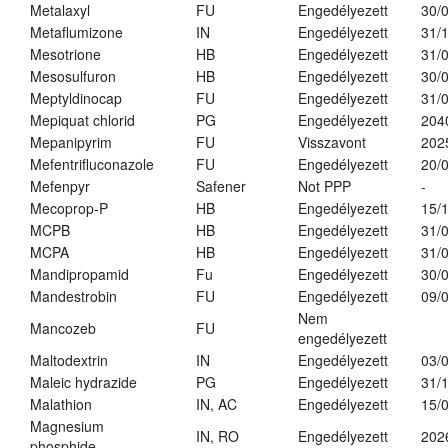
Metalaxyl
FU
Engedélyezett
30/
Metaflumizone
IN
Engedélyezett
31/
Mesotrione
HB
Engedélyezett
31/
Mesosulfuron
HB
Engedélyezett
30/
Meptyldinocap
FU
Engedélyezett
31/
Mepiquat chlorid
PG
Engedélyezett
204
Mepanipyrim
FU
Visszavont
202
Mefentrifluconazole
FU
Engedélyezett
20/
Mefenpyr
Safener
Not PPP
-
Mecoprop-P
HB
Engedélyezett
15/
MCPB
HB
Engedélyezett
31/
MCPA
HB
Engedélyezett
31/
Mandipropamid
Fu
Engedélyezett
30/
Mandestrobin
FU
Engedélyezett
09/
Nem
Mancozeb
FU
engedélyezett
Maltodextrin
IN
Engedélyezett
03/
Maleic hydrazide
PG
Engedélyezett
31/
Malathion
IN, AC
Engedélyezett
15/
Magnesium
IN, RO
Engedélyezett
202
phosphide