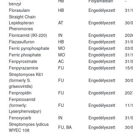
HB
Folyamatban
-
benzyl
Florasulam
HB
Engedélyezett
31/
Straight Chain
Lepidopteran
AT
Engedélyezett
30/
Pheromones
Flonicamid (IKI-220)
IN
Engedélyezett
202
Flazasulfuron
HB
Engedélyezett
31/
Ferric pyrophosphate
MO
Engedélyezett
03/
Ferric phosphate
MO
Engedélyezett
31/
Fenpyroximate
AC
Engedélyezett
31/
Fenpyrazamine
FU
Engedélyezett
15/
Streptomyces K61
(formerly S.
FU
Engedélyezett
30/
griseoviridis)
Fenpropidin
FU
Engedélyezett
202
Fenpicoxamid
(formerly:
FU
Engedélyezett
11/
Lyserphenvalpyr)
Fenoxycarb
IN
Engedélyezett
31/
Streptomyces lydicus
FU, BA
Engedélyezett
30/
WYEC 108