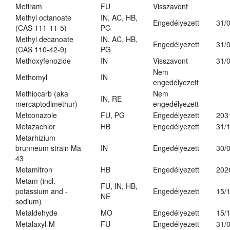
Metiram
FU
Visszavont
Methyl octanoate
IN, AC, HB,
Engedélyezett
31/
(CAS 111-11-5)
PG
Methyl decanoate
IN, AC, HB,
Engedélyezett
31/
(CAS 110-42-9)
PG
Methoxyfenozide
IN
Visszavont
31/
Nem
Methomyl
IN
engedélyezett
Methiocarb (aka
Nem
IN, RE
mercaptodimethur)
engedélyezett
Metconazole
FU, PG
Engedélyezett
203
Metazachlor
HB
Engedélyezett
31/
Metarhizium
brunneum strain Ma
IN
Engedélyezett
30/
43
Metamitron
HB
Engedélyezett
202
Metam (incl. -
FU, IN, HB,
potassium and -
Engedélyezett
15/
NE
sodium)
Metaldehyde
MO
Engedélyezett
15/
Metalaxyl-M
FU
Engedélyezett
31/