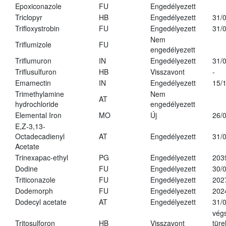
Epoxiconazole
FU
Engedélyezett
Triclopyr
HB
Engedélyezett
31/
Trifloxystrobin
FU
Engedélyezett
31/
Nem
Triflumizole
FU
engedélyezett
Triflumuron
IN
Engedélyezett
31/
Triflusulfuron
HB
Visszavont
-
Emamectin
IN
Engedélyezett
15/
Trimethylamine
Nem
AT
hydrochloride
engedélyezett
Elemental Iron
MO
Új
26/
E,Z-3,13-
Octadecadienyl
AT
Engedélyezett
31/
Acetate
Trinexapac-ethyl
PG
Engedélyezett
203
Dodine
FU
Engedélyezett
30/
Triticonazole
FU
Engedélyezett
202
Dodemorph
FU
Engedélyezett
202
Dodecyl acetate
AT
Engedélyezett
31/
vég
Tritosulforon
HB
Visszavont
türe