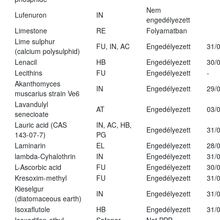
Nem
Lufenuron
IN
engedélyezett
Limestone
RE
Folyamatban
Lime sulphur
FU, IN, AC
Engedélyezett
31/
(calcium polysulphid)
Lenacil
HB
Engedélyezett
30/
Lecithins
FU
Engedélyezett
-
Akanthomyces
IN
Engedélyezett
29/
muscarius strain Ve6
Lavandulyl
AT
Engedélyezett
03/
senecioate
Lauric acid (CAS
IN, AC, HB,
Engedélyezett
31/
143-07-7)
PG
Laminarin
EL
Engedélyezett
28/
lambda-Cyhalothrin
IN
Engedélyezett
31/
L-Ascorbic acid
FU
Engedélyezett
30/
Kresoxim-methyl
FU
Engedélyezett
31/
Kieselgur
IN
Engedélyezett
31/
(diatomaceous earth)
Isoxaflutole
HB
Engedélyezett
31/