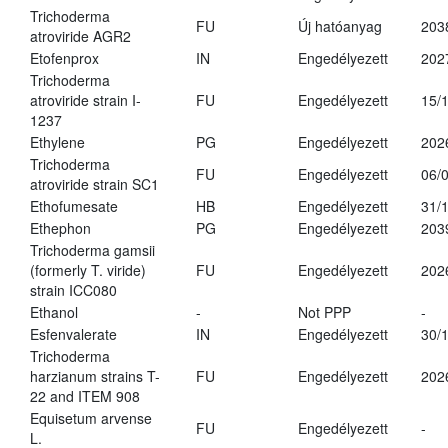
Trichoderma
FU
Új hatóanyag
203
atroviride AGR2
Etofenprox
IN
Engedélyezett
202
Trichoderma
atroviride strain I-
FU
Engedélyezett
15/
1237
Ethylene
PG
Engedélyezett
202
Trichoderma
FU
Engedélyezett
06/
atroviride strain SC1
Ethofumesate
HB
Engedélyezett
31/
Ethephon
PG
Engedélyezett
203
Trichoderma gamsii
(formerly T. viride)
FU
Engedélyezett
202
strain ICC080
Ethanol
-
Not PPP
-
Esfenvalerate
IN
Engedélyezett
30/
Trichoderma
harzianum strains T-
FU
Engedélyezett
202
22 and ITEM 908
Equisetum arvense
FU
Engedélyezett
-
L.