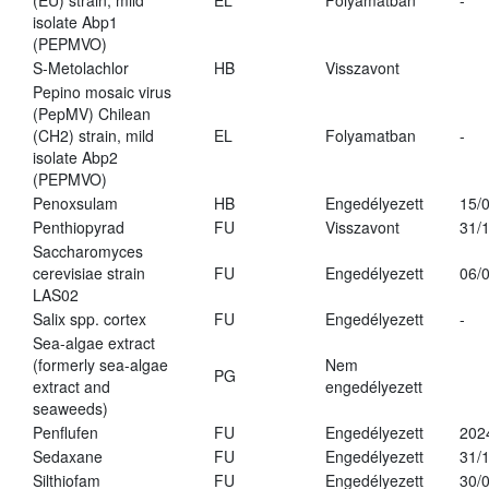
(EU) strain, mild
EL
Folyamatban
-
isolate Abp1
(PEPMVO)
S-Metolachlor
HB
Visszavont
Pepino mosaic virus
(PepMV) Chilean
(CH2) strain, mild
EL
Folyamatban
-
isolate Abp2
(PEPMVO)
Penoxsulam
HB
Engedélyezett
15/
Penthiopyrad
FU
Visszavont
31/
Saccharomyces
cerevisiae strain
FU
Engedélyezett
06/
LAS02
Salix spp. cortex
FU
Engedélyezett
-
Sea-algae extract
(formerly sea-algae
Nem
PG
extract and
engedélyezett
seaweeds)
Penflufen
FU
Engedélyezett
202
Sedaxane
FU
Engedélyezett
31/
Silthiofam
FU
Engedélyezett
30/