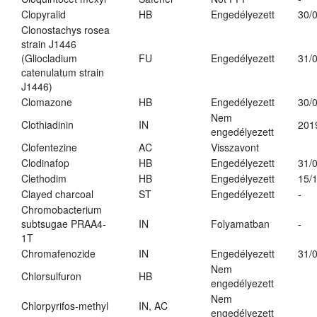
Clopyralid
HB
Engedélyezett
30/
Clonostachys rosea
strain J1446
(Gliocladium
FU
Engedélyezett
31/
catenulatum strain
J1446)
Clomazone
HB
Engedélyezett
30/
Nem
Clothiadinin
IN
201
engedélyezett
Clofentezine
AC
Visszavont
Clodinafop
HB
Engedélyezett
31/
Clethodim
HB
Engedélyezett
15/
Clayed charcoal
ST
Engedélyezett
-
Chromobacterium
subtsugae PRAA4-
IN
Folyamatban
-
1T
Chromafenozide
IN
Engedélyezett
31/
Nem
Chlorsulfuron
HB
engedélyezett
Nem
Chlorpyrifos-methyl
IN, AC
engedélyezett