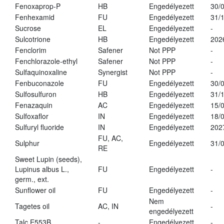
Fenoxaprop-P
HB
Engedélyezett
30/
Fenhexamid
FU
Engedélyezett
31/
Sucrose
EL
Engedélyezett
-
Sulcotrione
HB
Engedélyezett
202
Fenclorim
Safener
Not PPP
-
Fenchlorazole-ethyl
Safener
Not PPP
-
Sulfaquinoxaline
Synergist
Not PPP
-
Fenbuconazole
FU
Engedélyezett
30/
Sulfosulfuron
HB
Engedélyezett
31/
Fenazaquin
AC
Engedélyezett
15/
Sulfoxaflor
IN
Engedélyezett
18/
Sulfuryl fluoride
IN
Engedélyezett
202
FU, AC,
Sulphur
Engedélyezett
31/
RE
Sweet Lupin (seeds),
Lupinus albus L.,
FU
Engedélyezett
-
germ., ext.
Sunflower oil
FU
Engedélyezett
-
Nem
Tagetes oil
AC, IN
-
engedélyezett
Talc E553B
-
Engedélyezett
-