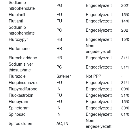
Sodium o-
PG
Engedélyezett
202
nitrophenolate
Flutolanil
FU
Engedélyezett
15/
Flutianil
FU
Engedélyezett
14/
Sodium p-
PG
Engedélyezett
202
nitrophenolate
Fluroxypyr
HB
Engedélyezett
15/
Nem
Flurtamone
HB
-
engedélyezett
Flurochloridone
HB
Engedélyezett
31/
Sodium silver
PG
Engedélyezett
31/
thiosulphate
Flurazole
Safener
Not PPP
-
Fluquinconazole
FU
Engedélyezett
31/
Flupyradifurone
IN
Engedélyezett
09/
Fluoxastrobin
FU
Engedélyezett
31/
Fluopyram
FU
Engedélyezett
15/
Spinetoram
IN
Engedélyezett
30/
Spinosad
IN
Engedélyezett
01/
Nem
Spirodiclofen
AC, IN
engedélyezett