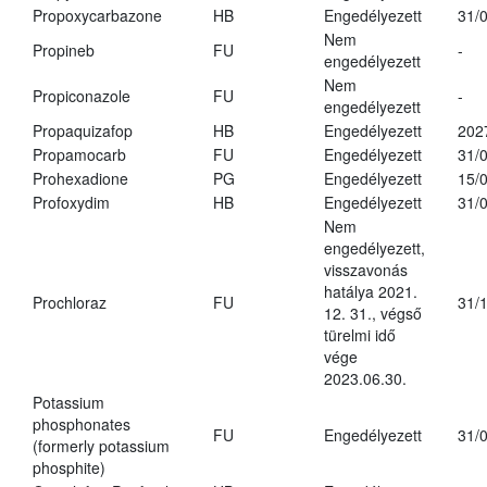
Propoxycarbazone
HB
Engedélyezett
31/
Nem
Propineb
FU
-
engedélyezett
Nem
Propiconazole
FU
-
engedélyezett
Propaquizafop
HB
Engedélyezett
202
Propamocarb
FU
Engedélyezett
31/
Prohexadione
PG
Engedélyezett
15/
Profoxydim
HB
Engedélyezett
31/
Nem
engedélyezett,
visszavonás
hatálya 2021.
Prochloraz
FU
31/
12. 31., végső
türelmi idő
vége
2023.06.30.
Potassium
phosphonates
FU
Engedélyezett
31/
(formerly potassium
phosphite)