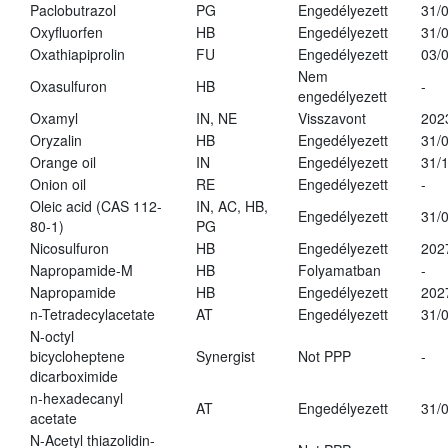
Paclobutrazol
PG
Engedélyezett
31/
Oxyfluorfen
HB
Engedélyezett
31/
Oxathiapiprolin
FU
Engedélyezett
03/
Nem
Oxasulfuron
HB
-
engedélyezett
Oxamyl
IN, NE
Visszavont
202
Oryzalin
HB
Engedélyezett
31/
Orange oil
IN
Engedélyezett
31/
Onion oil
RE
Engedélyezett
-
Oleic acid (CAS 112-
IN, AC, HB,
Engedélyezett
31/
80-1)
PG
Nicosulfuron
HB
Engedélyezett
202
Napropamide-M
HB
Folyamatban
-
Napropamide
HB
Engedélyezett
202
n-Tetradecylacetate
AT
Engedélyezett
31/
N-octyl
bicycloheptene
Synergist
Not PPP
-
dicarboximide
n-hexadecanyl
AT
Engedélyezett
31/
acetate
N-Acetyl thiazolidin-