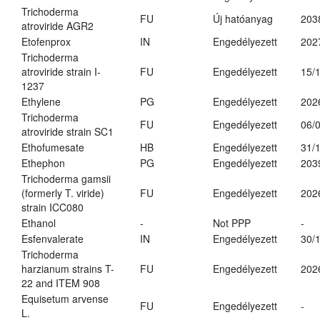
Trichoderma
FU
Új hatóanyag
203
atroviride AGR2
Etofenprox
IN
Engedélyezett
202
Trichoderma
atroviride strain I-
FU
Engedélyezett
15/
1237
Ethylene
PG
Engedélyezett
202
Trichoderma
FU
Engedélyezett
06/
atroviride strain SC1
Ethofumesate
HB
Engedélyezett
31/
Ethephon
PG
Engedélyezett
203
Trichoderma gamsii
(formerly T. viride)
FU
Engedélyezett
202
strain ICC080
Ethanol
-
Not PPP
-
Esfenvalerate
IN
Engedélyezett
30/
Trichoderma
harzianum strains T-
FU
Engedélyezett
202
22 and ITEM 908
Equisetum arvense
FU
Engedélyezett
-
L.