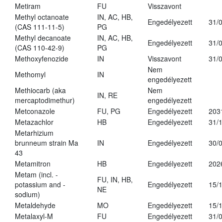
Metiram
FU
Visszavont
Methyl octanoate
IN, AC, HB,
Engedélyezett
31/
(CAS 111-11-5)
PG
Methyl decanoate
IN, AC, HB,
Engedélyezett
31/
(CAS 110-42-9)
PG
Methoxyfenozide
IN
Visszavont
31/
Nem
Methomyl
IN
engedélyezett
Methiocarb (aka
Nem
IN, RE
mercaptodimethur)
engedélyezett
Metconazole
FU, PG
Engedélyezett
203
Metazachlor
HB
Engedélyezett
31/
Metarhizium
brunneum strain Ma
IN
Engedélyezett
30/
43
Metamitron
HB
Engedélyezett
202
Metam (incl. -
FU, IN, HB,
potassium and -
Engedélyezett
15/
NE
sodium)
Metaldehyde
MO
Engedélyezett
15/
Metalaxyl-M
FU
Engedélyezett
31/