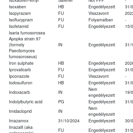
Isoxadifen-ethyl
Safener
Not PPP
-
Isoxaben
HB
Engedélyezett
31/
Isopyrazam
FU
Visszavont
202
Isoflucypram
FU
Folyamatban
-
Isofetamid
FU
Engedélyezett
15/
Isaria fumosorosea
Apopka strain 97
(formely
IN
Engedélyezett
31/
Paecilomyces
fumosoroseus)
Iron sulphate
HB
Engedélyezett
202
Iprovalicarb
FU
Engedélyezett
31/
Ipconazole
FU
Visszavont
-
Iodosulfuron
HB
Engedélyezett
31/
Nem
Indoxacarb
IN
19/
engedélyezett
Indolylbutyric acid
PG
Engedélyezett
31/
Nem
Imidacloprid
IN
engedélyezett
Imazamox
31/10/2024
Engedélyezett
30/
Imazalil (aka
FU
Engedélyezett
31/