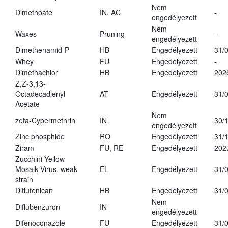
Nem
Dimethoate
IN, AC
-
engedélyezett
Nem
Waxes
Pruning
-
engedélyezett
Dimethenamid-P
HB
Engedélyezett
31/
Whey
FU
Engedélyezett
-
Dimethachlor
HB
Engedélyezett
202
Z,Z-3,13-
Octadecadienyl
AT
Engedélyezett
31/
Acetate
Nem
zeta-Cypermethrin
IN
30/
engedélyezett
Zinc phosphide
RO
Engedélyezett
31/
Ziram
FU, RE
Engedélyezett
202
Zucchini Yellow
Mosaik Virus, weak
EL
Engedélyezett
31/
strain
Diflufenican
HB
Engedélyezett
31/
Nem
Diflubenzuron
IN
engedélyezett
Difenoconazole
FU
Engedélyezett
31/