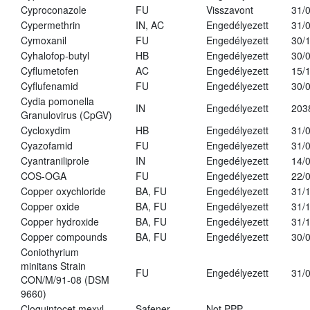
Cyproconazole
FU
Visszavont
31/
Cypermethrin
IN, AC
Engedélyezett
31/
Cymoxanil
FU
Engedélyezett
30/
Cyhalofop-butyl
HB
Engedélyezett
30/
Cyflumetofen
AC
Engedélyezett
15/
Cyflufenamid
FU
Engedélyezett
30/
Cydia pomonella
IN
Engedélyezett
203
Granulovirus (CpGV)
Cycloxydim
HB
Engedélyezett
31/
Cyazofamid
FU
Engedélyezett
31/
Cyantraniliprole
IN
Engedélyezett
14/
COS-OGA
FU
Engedélyezett
22/
Copper oxychloride
BA, FU
Engedélyezett
31/
Copper oxide
BA, FU
Engedélyezett
31/
Copper hydroxide
BA, FU
Engedélyezett
31/
Copper compounds
BA, FU
Engedélyezett
30/
Coniothyrium
minitans Strain
FU
Engedélyezett
31/
CON/M/91-08 (DSM
9660)
Cloquintocet mexyl
Safener
Not PPP
-