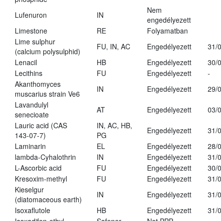
Nem
Lufenuron
IN
engedélyezett
Limestone
RE
Folyamatban
Lime sulphur
FU, IN, AC
Engedélyezett
31/
(calcium polysulphid)
Lenacil
HB
Engedélyezett
30/
Lecithins
FU
Engedélyezett
-
Akanthomyces
IN
Engedélyezett
29/
muscarius strain Ve6
Lavandulyl
AT
Engedélyezett
03/
senecioate
Lauric acid (CAS
IN, AC, HB,
Engedélyezett
31/
143-07-7)
PG
Laminarin
EL
Engedélyezett
28/
lambda-Cyhalothrin
IN
Engedélyezett
31/
L-Ascorbic acid
FU
Engedélyezett
30/
Kresoxim-methyl
FU
Engedélyezett
31/
Kieselgur
IN
Engedélyezett
31/
(diatomaceous earth)
Isoxaflutole
HB
Engedélyezett
31/