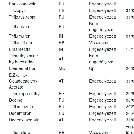
Epoxiconazole
FU
Engedélyezett
Triclopyr
HB
Engedélyezett
31/
Trifloxystrobin
FU
Engedélyezett
31/
Nem
Triflumizole
FU
engedélyezett
Triflumuron
IN
Engedélyezett
31/
Triflusulfuron
HB
Visszavont
-
Emamectin
IN
Engedélyezett
15/
Trimethylamine
Nem
AT
hydrochloride
engedélyezett
Elemental Iron
MO
Új
26/
E,Z-3,13-
Octadecadienyl
AT
Engedélyezett
31/
Acetate
Trinexapac-ethyl
PG
Engedélyezett
203
Dodine
FU
Engedélyezett
30/
Triticonazole
FU
Engedélyezett
202
Dodemorph
FU
Engedélyezett
202
Dodecyl acetate
AT
Engedélyezett
31/
vég
Tritosulforon
HB
Visszavont
türe