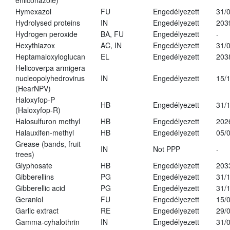
enilconazole)
Hymexazol
FU
Engedélyezett
31/
Hydrolysed proteins
IN
Engedélyezett
203
Hydrogen peroxide
BA, FU
Engedélyezett
-
Hexythiazox
AC, IN
Engedélyezett
31/
Heptamaloxyloglucan
EL
Engedélyezett
203
Helicoverpa armigera
nucleopolyhedrovirus
IN
Engedélyezett
15/
(HearNPV)
Haloxyfop-P
HB
Engedélyezett
31/
(Haloxyfop-R)
Halosulfuron methyl
HB
Engedélyezett
202
Halauxifen-methyl
HB
Engedélyezett
05/
Grease (bands, fruit
IN
Not PPP
-
trees)
Glyphosate
HB
Engedélyezett
203
Gibberellins
PG
Engedélyezett
31/
Gibberellic acid
PG
Engedélyezett
31/
Geraniol
FU
Engedélyezett
15/
Garlic extract
RE
Engedélyezett
29/
Gamma-cyhalothrin
IN
Engedélyezett
31/