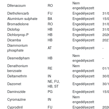
Nem
Difenacoum
RO
engedélyezett
Diethofencarb
FU
Engedélyezett
31/
Aluminium sulphate
BA
Engedélyezett
15/
Bromadiolone
RO
Engedélyezett
31/
Diclofop
HB
Engedélyezett
31/
Dichlorprop-P
HB
Engedélyezett
202
Dicamba
HB
Engedélyezett
202
Diammonium
AT
Engedélyezett
-
phosphate
Nem
Desmedipham
HB
-
engedélyezett
Denathonium
Nem
RE
01/
benzoate
engedélyezett
Deltamethrin
IN
Engedélyezett
30/
NE, FU,
Dazomet
Engedélyezett
30/
HB, ST
Daminozide
PG
Engedélyezett
15/
Nem
Cyromazine
IN
engedélyezett
Cyprodinil
FU
Engedélyezett
202