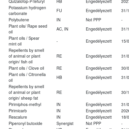
Quizalofop-P-tefuryl
HB
Engedélyezett
202
Potassium hydrogen
FU
Engedélyezett
31/
carbonate
Polybutene
IN
Not PPP
-
Plant oils/ Rape seed
AC, IN
Engedélyezett
31/
oil
Plant oils / Spear
-
Engedélyezett
15/
mint oil
Repellents by smell
of animal or plant
RE
Engedélyezett
31/
origin/ fish oil
Plant oils / Clove oil
RE
Engedélyezett
30/
Plant oils / Citronella
HB
Engedélyezett
31/
oil
Repellents by smell
of animal or plant
RE
Engedélyezett
30/
origin/ sheep fat
Pirimiphos-methyl
IN
Engedélyezett
31/
Pirimicarb
IN
Engedélyezett
202
Rescalure
IN
Engedélyezett
18/
Piperonyl butoxide
Synergist
Not PPP
-