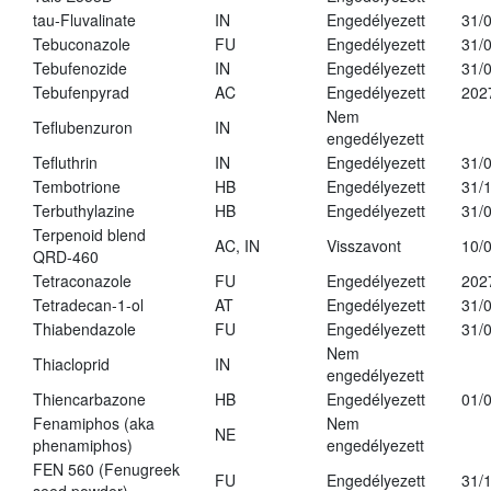
tau-Fluvalinate
IN
Engedélyezett
31/
Tebuconazole
FU
Engedélyezett
31/
Tebufenozide
IN
Engedélyezett
31/
Tebufenpyrad
AC
Engedélyezett
202
Nem
Teflubenzuron
IN
engedélyezett
Tefluthrin
IN
Engedélyezett
31/
Tembotrione
HB
Engedélyezett
31/
Terbuthylazine
HB
Engedélyezett
31/
Terpenoid blend
AC, IN
Visszavont
10/
QRD-460
Tetraconazole
FU
Engedélyezett
202
Tetradecan-1-ol
AT
Engedélyezett
31/
Thiabendazole
FU
Engedélyezett
31/
Nem
Thiacloprid
IN
engedélyezett
Thiencarbazone
HB
Engedélyezett
01/
Fenamiphos (aka
Nem
NE
phenamiphos)
engedélyezett
FEN 560 (Fenugreek
FU
Engedélyezett
31/