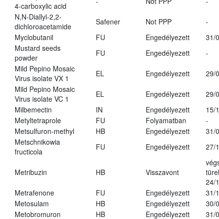
-
Not PPP
-
4-carboxylic acid
N,N-Diallyl-2,2-
Safener
Not PPP
-
dichloroacetamide
Myclobutanil
FU
Engedélyezett
31/
Mustard seeds
FU
Engedélyezett
-
powder
Mild Pepino Mosaic
EL
Engedélyezett
29/
Virus isolate VX 1
Mild Pepino Mosaic
EL
Engedélyezett
29/
Virus isolate VC 1
Milbemectin
IN
Engedélyezett
15/
Metyltetraprole
FU
Folyamatban
-
Metsulfuron-methyl
HB
Engedélyezett
31/
Metschnikowia
FU
Engedélyezett
27/
fructicola
vég
Metribuzin
HB
Visszavont
türe
24/
Metrafenone
FU
Engedélyezett
31/
Metosulam
HB
Engedélyezett
30/
Metobromuron
HB
Engedélyezett
31/