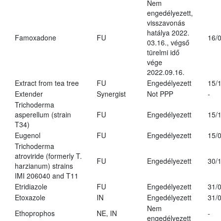
Nem
engedélyezett,
visszavonás
hatálya 2022.
Famoxadone
FU
16/
03.16., végső
türelmi idő
vége
2022.09.16.
Extract from tea tree
FU
Engedélyezett
15/
Extender
Synergist
Not PPP
-
Trichoderma
asperellum (strain
FU
Engedélyezett
15/
T34)
Eugenol
FU
Engedélyezett
15/
Trichoderma
atroviride (formerly T.
FU
Engedélyezett
30/
harzianum) strains
IMI 206040 and T11
Etridiazole
FU
Engedélyezett
31/
Etoxazole
IN
Engedélyezett
31/
Nem
Ethoprophos
NE, IN
-
engedélyezett