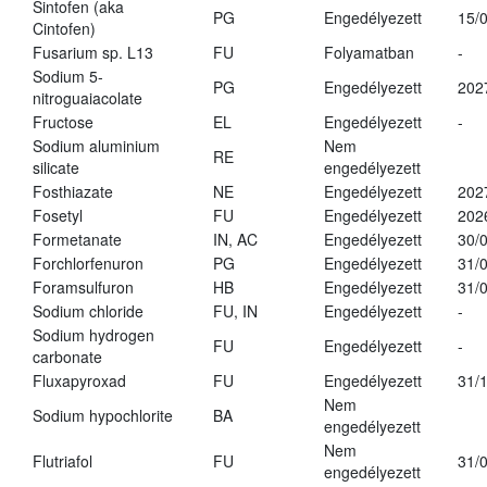
Sintofen (aka
PG
Engedélyezett
15/
Cintofen)
Fusarium sp. L13
FU
Folyamatban
-
Sodium 5-
PG
Engedélyezett
202
nitroguaiacolate
Fructose
EL
Engedélyezett
-
Sodium aluminium
Nem
RE
silicate
engedélyezett
Fosthiazate
NE
Engedélyezett
202
Fosetyl
FU
Engedélyezett
202
Formetanate
IN, AC
Engedélyezett
30/
Forchlorfenuron
PG
Engedélyezett
31/
Foramsulfuron
HB
Engedélyezett
31/
Sodium chloride
FU, IN
Engedélyezett
-
Sodium hydrogen
FU
Engedélyezett
-
carbonate
Fluxapyroxad
FU
Engedélyezett
31/
Nem
Sodium hypochlorite
BA
engedélyezett
Nem
Flutriafol
FU
31/
engedélyezett