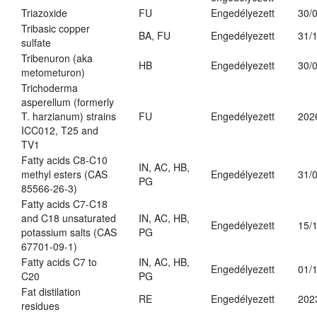
Triazoxide
FU
Engedélyezett
30/
Tribasic copper
BA, FU
Engedélyezett
31/
sulfate
Tribenuron (aka
HB
Engedélyezett
30/
metometuron)
Trichoderma
asperellum (formerly
T. harzianum) strains
FU
Engedélyezett
202
ICC012, T25 and
TV1
Fatty acids C8-C10
IN, AC, HB,
methyl esters (CAS
Engedélyezett
31/
PG
85566-26-3)
Fatty acids C7-C18
and C18 unsaturated
IN, AC, HB,
Engedélyezett
15/
potassium salts (CAS
PG
67701-09-1)
Fatty acids C7 to
IN, AC, HB,
Engedélyezett
01/
C20
PG
Fat distilation
RE
Engedélyezett
202
residues