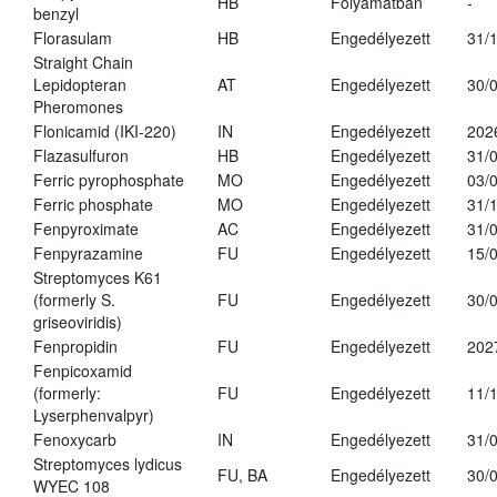
HB
Folyamatban
-
benzyl
Florasulam
HB
Engedélyezett
31/
Straight Chain
Lepidopteran
AT
Engedélyezett
30/
Pheromones
Flonicamid (IKI-220)
IN
Engedélyezett
202
Flazasulfuron
HB
Engedélyezett
31/
Ferric pyrophosphate
MO
Engedélyezett
03/
Ferric phosphate
MO
Engedélyezett
31/
Fenpyroximate
AC
Engedélyezett
31/
Fenpyrazamine
FU
Engedélyezett
15/
Streptomyces K61
(formerly S.
FU
Engedélyezett
30/
griseoviridis)
Fenpropidin
FU
Engedélyezett
202
Fenpicoxamid
(formerly:
FU
Engedélyezett
11/
Lyserphenvalpyr)
Fenoxycarb
IN
Engedélyezett
31/
Streptomyces lydicus
FU, BA
Engedélyezett
30/
WYEC 108