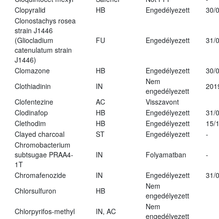
Clopyralid
HB
Engedélyezett
30/
Clonostachys rosea
strain J1446
(Gliocladium
FU
Engedélyezett
31/
catenulatum strain
J1446)
Clomazone
HB
Engedélyezett
30/
Nem
Clothiadinin
IN
201
engedélyezett
Clofentezine
AC
Visszavont
Clodinafop
HB
Engedélyezett
31/
Clethodim
HB
Engedélyezett
15/
Clayed charcoal
ST
Engedélyezett
-
Chromobacterium
subtsugae PRAA4-
IN
Folyamatban
-
1T
Chromafenozide
IN
Engedélyezett
31/
Nem
Chlorsulfuron
HB
engedélyezett
Nem
Chlorpyrifos-methyl
IN, AC
engedélyezett