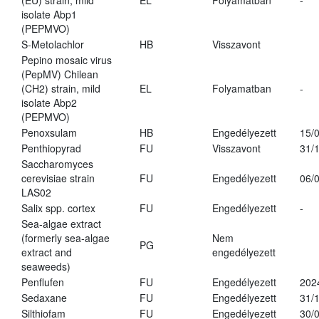
(EU) strain, mild
EL
Folyamatban
-
isolate Abp1
(PEPMVO)
S-Metolachlor
HB
Visszavont
Pepino mosaic virus
(PepMV) Chilean
(CH2) strain, mild
EL
Folyamatban
-
isolate Abp2
(PEPMVO)
Penoxsulam
HB
Engedélyezett
15/
Penthiopyrad
FU
Visszavont
31/
Saccharomyces
cerevisiae strain
FU
Engedélyezett
06/
LAS02
Salix spp. cortex
FU
Engedélyezett
-
Sea-algae extract
(formerly sea-algae
Nem
PG
extract and
engedélyezett
seaweeds)
Penflufen
FU
Engedélyezett
202
Sedaxane
FU
Engedélyezett
31/
Silthiofam
FU
Engedélyezett
30/