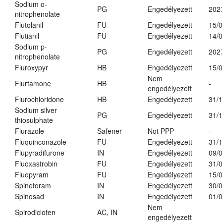
Sodium o-
PG
Engedélyezett
202
nitrophenolate
Flutolanil
FU
Engedélyezett
15/
Flutianil
FU
Engedélyezett
14/
Sodium p-
PG
Engedélyezett
202
nitrophenolate
Fluroxypyr
HB
Engedélyezett
15/
Nem
Flurtamone
HB
-
engedélyezett
Flurochloridone
HB
Engedélyezett
31/
Sodium silver
PG
Engedélyezett
31/
thiosulphate
Flurazole
Safener
Not PPP
-
Fluquinconazole
FU
Engedélyezett
31/
Flupyradifurone
IN
Engedélyezett
09/
Fluoxastrobin
FU
Engedélyezett
31/
Fluopyram
FU
Engedélyezett
15/
Spinetoram
IN
Engedélyezett
30/
Spinosad
IN
Engedélyezett
01/
Nem
Spirodiclofen
AC, IN
engedélyezett