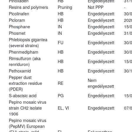
Pinoxaden
HB
Engedélyezett
31/
Resins and polymers
Pruning
Not PPP
-
Picolinafen
HB
Engedélyezett
30/
Picloram
HB
Engedélyezett
202
Phosphane
IN
Engedélyezett
15/
Phosmet
IN
Engedélyezett
31/
Phlebiopsis gigantea
FU
Engedélyezett
30/
(several strains)
Phenmedipham
HB
Engedélyezett
30/
Rimsulfuron (aka
HB
Engedélyezett
15/
renriduron)
Pethoxamid
HB
Engedélyezett
30/
Pepper dust
Nem
extraction residue
RE
engedélyezett
(PDER)
S-abscisic acid
PG
Engedélyezett
15/
Pepino mosaic virus
strain CH2 isolate
EL, VI
Engedélyezett
07/
1906
Pepino mosaic virus
(PepMV) European