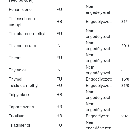
seed powder)
Nem
Fenamidone
FU
-
engedélyezett
Thifensulfuron-
HB
Engedélyezett
31/
methyl
Nem
Thiophanate-methyl
FU
engedélyezett
Nem
Thiamethoxam
IN
201
engedélyezett
Nem
Thiram
FU
-
engedélyezett
Nem
Thyme oil
IN
-
engedélyezett
Thymol
FU
Engedélyezett
15/
Tolclofos-methyl
FU
Engedélyezett
31/
Nem
Tolpyralate
HB
-
engedélyezett
Nem
Topramezone
HB
-
engedélyezett
Tri-allate
HB
Engedélyezett
202
Nem
Triadimenol
FU
engedélyezett