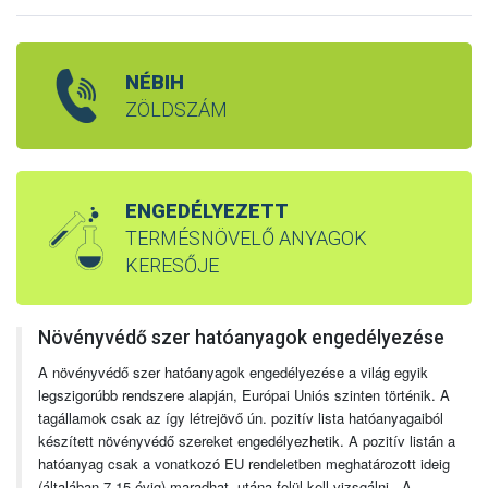
NÉBIH
ZÖLDSZÁM
ENGEDÉLYEZETT
TERMÉSNÖVELŐ ANYAGOK
KERESŐJE
Növényvédő szer hatóanyagok engedélyezése
A növényvédő szer hatóanyagok engedélyezése a világ egyik
legszigorúbb rendszere alapján, Európai Uniós szinten történik. A
tagállamok csak az így létrejövő ún. pozitív lista hatóanyagaiból
készített növényvédő szereket engedélyezhetik. A pozitív listán a
hatóanyag csak a vonatkozó EU rendeletben meghatározott ideig
(általában 7-15 évig) maradhat, utána felül kell vizsgálni. A