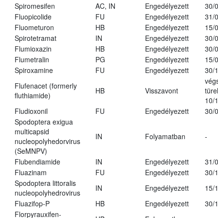
Spiromesifen
AC, IN
Engedélyezett
30/
Fluopicolide
FU
Engedélyezett
31/
Fluometuron
HB
Engedélyezett
15/
Spirotetramat
IN
Engedélyezett
30/
Flumioxazin
HB
Engedélyezett
30/
Flumetralin
PG
Engedélyezett
15/
Spiroxamine
FU
Engedélyezett
30/
vég
Flufenacet (formerly
HB
Visszavont
türe
fluthiamide)
10/
Fludioxonil
FU
Engedélyezett
30/
Spodoptera exigua
multicapsid
IN
Folyamatban
-
nucleopolyhedorvirus
(SeMNPV)
Flubendiamide
IN
Engedélyezett
31/
Fluazinam
FU
Engedélyezett
30/
Spodoptera littoralis
IN
Engedélyezett
15/
nucleopolyhedrovirus
Fluazifop-P
HB
Engedélyezett
30/
Florpyrauxifen-