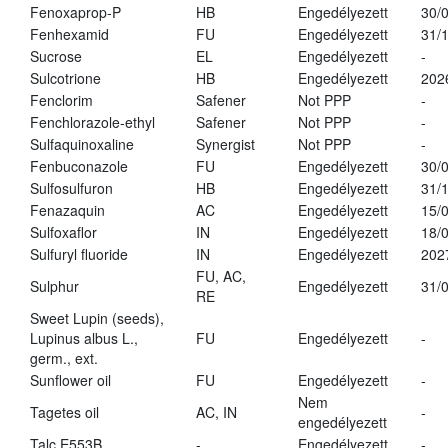
Fenoxaprop-P
HB
Engedélyezett
30/
Fenhexamid
FU
Engedélyezett
31/
Sucrose
EL
Engedélyezett
-
Sulcotrione
HB
Engedélyezett
202
Fenclorim
Safener
Not PPP
-
Fenchlorazole-ethyl
Safener
Not PPP
-
Sulfaquinoxaline
Synergist
Not PPP
-
Fenbuconazole
FU
Engedélyezett
30/
Sulfosulfuron
HB
Engedélyezett
31/
Fenazaquin
AC
Engedélyezett
15/
Sulfoxaflor
IN
Engedélyezett
18/
Sulfuryl fluoride
IN
Engedélyezett
202
FU, AC,
Sulphur
Engedélyezett
31/
RE
Sweet Lupin (seeds),
Lupinus albus L.,
FU
Engedélyezett
-
germ., ext.
Sunflower oil
FU
Engedélyezett
-
Nem
Tagetes oil
AC, IN
-
engedélyezett
Talc E553B
-
Engedélyezett
-