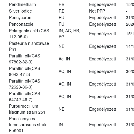
Pendimethalin
HB
Engedélyezett
15/
Silver iodide
RE
Not PPP
-
Pencycuron
FU
Engedélyezett
31/
Penconazole
FU
Engedélyezett
202
Pelargonic acid (CAS
IN, AC, HB,
Engedélyezett
15/
112-05-0)
PG
Pasteuria nishizawae
NE
Engedélyezett
14/
Pn1
Paraffin oil/(CAS
Ac, IN
Engedélyezett
31/
97862-82-3)
Paraffin oil/(CAS
AC, IN
Engedélyezett
30/
8042-47-5)
Paraffin oil/(CAS
AC, IN
Engedélyezett
31/
72623-86-0)
Paraffin oil/(CAS
AC, IN
Engedélyezett
31/
64742-46-7)
Purpureocillium
NE
Engedélyezett
31/
lilacinum strain 251
Paecilomyces
fumosoroseus strain
IN
Engedélyezett
31/
Fe9901