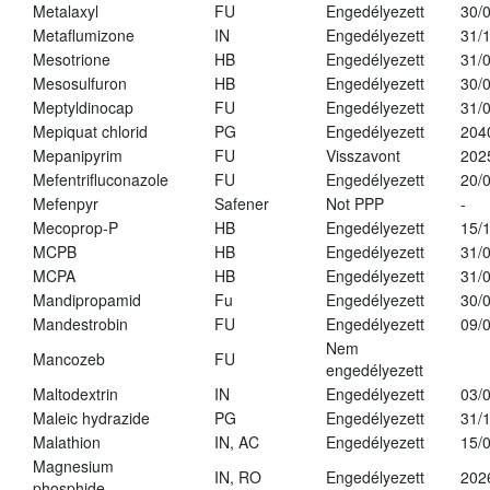
Metalaxyl
FU
Engedélyezett
30/
Metaflumizone
IN
Engedélyezett
31/
Mesotrione
HB
Engedélyezett
31/
Mesosulfuron
HB
Engedélyezett
30/
Meptyldinocap
FU
Engedélyezett
31/
Mepiquat chlorid
PG
Engedélyezett
204
Mepanipyrim
FU
Visszavont
202
Mefentrifluconazole
FU
Engedélyezett
20/
Mefenpyr
Safener
Not PPP
-
Mecoprop-P
HB
Engedélyezett
15/
MCPB
HB
Engedélyezett
31/
MCPA
HB
Engedélyezett
31/
Mandipropamid
Fu
Engedélyezett
30/
Mandestrobin
FU
Engedélyezett
09/
Nem
Mancozeb
FU
engedélyezett
Maltodextrin
IN
Engedélyezett
03/
Maleic hydrazide
PG
Engedélyezett
31/
Malathion
IN, AC
Engedélyezett
15/
Magnesium
IN, RO
Engedélyezett
202
phosphide