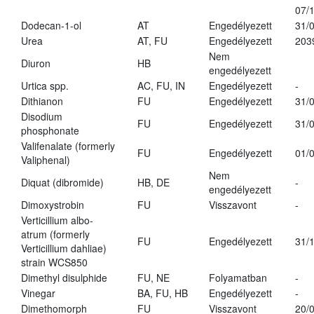
07/
Dodecan-1-ol
AT
Engedélyezett
31/
Urea
AT, FU
Engedélyezett
203
Nem
Diuron
HB
engedélyezett
Urtica spp.
AC, FU, IN
Engedélyezett
-
Dithianon
FU
Engedélyezett
31/
Disodium
FU
Engedélyezett
31/
phosphonate
Valifenalate (formerly
FU
Engedélyezett
01/
Valiphenal)
Nem
Diquat (dibromide)
HB, DE
-
engedélyezett
Dimoxystrobin
FU
Visszavont
-
Verticillium albo-
atrum (formerly
FU
Engedélyezett
31/
Verticillium dahliae)
strain WCS850
Dimethyl disulphide
FU, NE
Folyamatban
-
Vinegar
BA, FU, HB
Engedélyezett
-
Dimethomorph
FU
Visszavont
20/