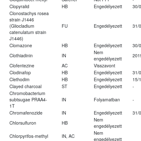
Clopyralid
HB
Engedélyezett
30/
Clonostachys rosea
strain J1446
(Gliocladium
FU
Engedélyezett
31/
catenulatum strain
J1446)
Clomazone
HB
Engedélyezett
30/
Nem
Clothiadinin
IN
201
engedélyezett
Clofentezine
AC
Visszavont
Clodinafop
HB
Engedélyezett
31/
Clethodim
HB
Engedélyezett
15/
Clayed charcoal
ST
Engedélyezett
-
Chromobacterium
subtsugae PRAA4-
IN
Folyamatban
-
1T
Chromafenozide
IN
Engedélyezett
31/
Nem
Chlorsulfuron
HB
engedélyezett
Nem
Chlorpyrifos-methyl
IN, AC
engedélyezett