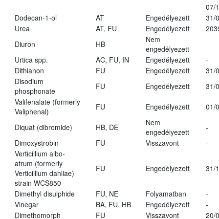
07/
Dodecan-1-ol
AT
Engedélyezett
31/
Urea
AT, FU
Engedélyezett
203
Nem
Diuron
HB
engedélyezett
Urtica spp.
AC, FU, IN
Engedélyezett
-
Dithianon
FU
Engedélyezett
31/
Disodium
FU
Engedélyezett
31/
phosphonate
Valifenalate (formerly
FU
Engedélyezett
01/
Valiphenal)
Nem
Diquat (dibromide)
HB, DE
-
engedélyezett
Dimoxystrobin
FU
Visszavont
-
Verticillium albo-
atrum (formerly
FU
Engedélyezett
31/
Verticillium dahliae)
strain WCS850
Dimethyl disulphide
FU, NE
Folyamatban
-
Vinegar
BA, FU, HB
Engedélyezett
-
Dimethomorph
FU
Visszavont
20/