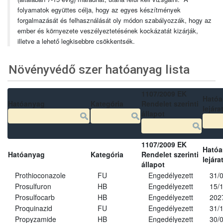
folyamatok együttes célja, hogy az egyes készítmények
forgalmazását és felhasználását oly módon szabályozzák, hogy az
ember és környezete veszélyeztetésének kockázatát kizárják,
illetve a lehető legkisebbre csökkentsék.
Növényvédő szer hatóanyag lista
1107/2009 EK
Ható
Hatóanyag
Kategória
Rendelet szerinti
lejára
állapot
1107/2009 EK
Ható
Hatóanyag
Kategória
Rendelet szerinti
lejára
állapot
Prothioconazole
FU
Engedélyezett
31/
Prosulfuron
HB
Engedélyezett
15/
Prosulfocarb
HB
Engedélyezett
202
Proquinazid
FU
Engedélyezett
31/
Propyzamide
HB
Engedélyezett
30/