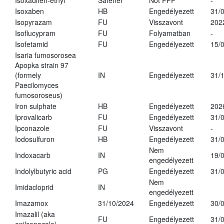
Isoxadifen-ethyl
Safener
Not PPP
-
Isoxaben
HB
Engedélyezett
31/
Isopyrazam
FU
Visszavont
202
Isoflucypram
FU
Folyamatban
-
Isofetamid
FU
Engedélyezett
15/
Isaria fumosorosea
Apopka strain 97
(formely
IN
Engedélyezett
31/
Paecilomyces
fumosoroseus)
Iron sulphate
HB
Engedélyezett
202
Iprovalicarb
FU
Engedélyezett
31/
Ipconazole
FU
Visszavont
-
Iodosulfuron
HB
Engedélyezett
31/
Nem
Indoxacarb
IN
19/
engedélyezett
Indolylbutyric acid
PG
Engedélyezett
31/
Nem
Imidacloprid
IN
engedélyezett
Imazamox
31/10/2024
Engedélyezett
30/
Imazalil (aka
FU
Engedélyezett
31/