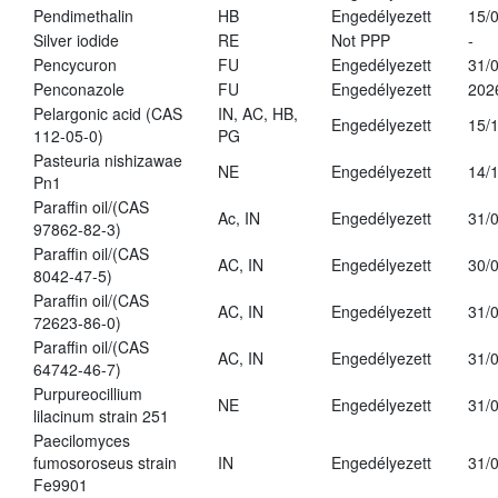
Pendimethalin
HB
Engedélyezett
15/
Silver iodide
RE
Not PPP
-
Pencycuron
FU
Engedélyezett
31/
Penconazole
FU
Engedélyezett
202
Pelargonic acid (CAS
IN, AC, HB,
Engedélyezett
15/
112-05-0)
PG
Pasteuria nishizawae
NE
Engedélyezett
14/
Pn1
Paraffin oil/(CAS
Ac, IN
Engedélyezett
31/
97862-82-3)
Paraffin oil/(CAS
AC, IN
Engedélyezett
30/
8042-47-5)
Paraffin oil/(CAS
AC, IN
Engedélyezett
31/
72623-86-0)
Paraffin oil/(CAS
AC, IN
Engedélyezett
31/
64742-46-7)
Purpureocillium
NE
Engedélyezett
31/
lilacinum strain 251
Paecilomyces
fumosoroseus strain
IN
Engedélyezett
31/
Fe9901