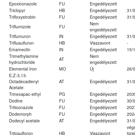
Epoxiconazole
FU
Engedélyezett
Triclopyr
HB
Engedélyezett
31/
Trifloxystrobin
FU
Engedélyezett
31/
Nem
Triflumizole
FU
engedélyezett
Triflumuron
IN
Engedélyezett
31/
Triflusulfuron
HB
Visszavont
-
Emamectin
IN
Engedélyezett
15/
Trimethylamine
Nem
AT
hydrochloride
engedélyezett
Elemental Iron
MO
Új
26/
E,Z-3,13-
Octadecadienyl
AT
Engedélyezett
31/
Acetate
Trinexapac-ethyl
PG
Engedélyezett
203
Dodine
FU
Engedélyezett
30/
Triticonazole
FU
Engedélyezett
202
Dodemorph
FU
Engedélyezett
202
Dodecyl acetate
AT
Engedélyezett
31/
vég
Tritosulforon
HB
Visszavont
türe