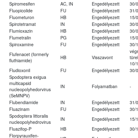
Spiromesifen
AC, IN
Engedélyezett
30/
Fluopicolide
FU
Engedélyezett
31/
Fluometuron
HB
Engedélyezett
15/
Spirotetramat
IN
Engedélyezett
30/
Flumioxazin
HB
Engedélyezett
30/
Flumetralin
PG
Engedélyezett
15/
Spiroxamine
FU
Engedélyezett
30/
vég
Flufenacet (formerly
HB
Visszavont
türe
fluthiamide)
10/
Fludioxonil
FU
Engedélyezett
30/
Spodoptera exigua
multicapsid
IN
Folyamatban
-
nucleopolyhedorvirus
(SeMNPV)
Flubendiamide
IN
Engedélyezett
31/
Fluazinam
FU
Engedélyezett
30/
Spodoptera littoralis
IN
Engedélyezett
15/
nucleopolyhedrovirus
Fluazifop-P
HB
Engedélyezett
30/
Florpyrauxifen-