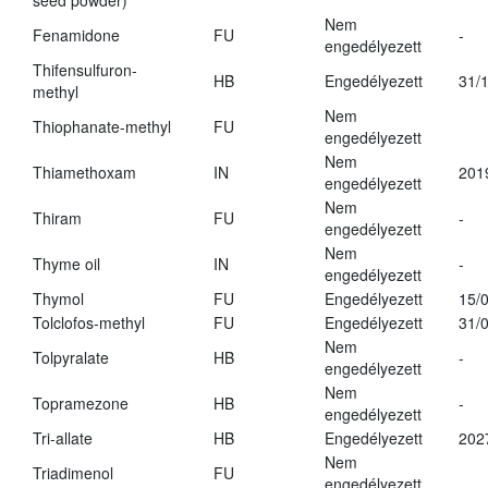
seed powder)
Nem
Fenamidone
FU
-
engedélyezett
Thifensulfuron-
HB
Engedélyezett
31/
methyl
Nem
Thiophanate-methyl
FU
engedélyezett
Nem
Thiamethoxam
IN
201
engedélyezett
Nem
Thiram
FU
-
engedélyezett
Nem
Thyme oil
IN
-
engedélyezett
Thymol
FU
Engedélyezett
15/
Tolclofos-methyl
FU
Engedélyezett
31/
Nem
Tolpyralate
HB
-
engedélyezett
Nem
Topramezone
HB
-
engedélyezett
Tri-allate
HB
Engedélyezett
202
Nem
Triadimenol
FU
engedélyezett