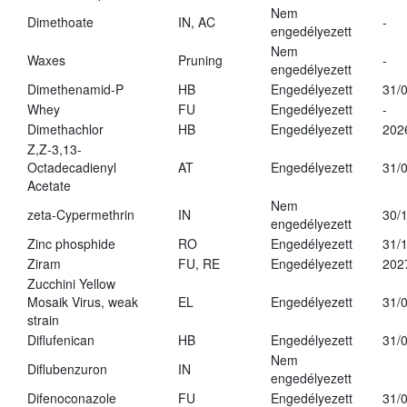
Nem
Dimethoate
IN, AC
-
engedélyezett
Nem
Waxes
Pruning
-
engedélyezett
Dimethenamid-P
HB
Engedélyezett
31/
Whey
FU
Engedélyezett
-
Dimethachlor
HB
Engedélyezett
202
Z,Z-3,13-
Octadecadienyl
AT
Engedélyezett
31/
Acetate
Nem
zeta-Cypermethrin
IN
30/
engedélyezett
Zinc phosphide
RO
Engedélyezett
31/
Ziram
FU, RE
Engedélyezett
202
Zucchini Yellow
Mosaik Virus, weak
EL
Engedélyezett
31/
strain
Diflufenican
HB
Engedélyezett
31/
Nem
Diflubenzuron
IN
engedélyezett
Difenoconazole
FU
Engedélyezett
31/