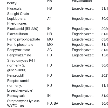
HB
Folyamatban
-
benzyl
Florasulam
HB
Engedélyezett
31/
Straight Chain
Lepidopteran
AT
Engedélyezett
30/
Pheromones
Flonicamid (IKI-220)
IN
Engedélyezett
202
Flazasulfuron
HB
Engedélyezett
31/
Ferric pyrophosphate
MO
Engedélyezett
03/
Ferric phosphate
MO
Engedélyezett
31/
Fenpyroximate
AC
Engedélyezett
31/
Fenpyrazamine
FU
Engedélyezett
15/
Streptomyces K61
(formerly S.
FU
Engedélyezett
30/
griseoviridis)
Fenpropidin
FU
Engedélyezett
202
Fenpicoxamid
(formerly:
FU
Engedélyezett
11/
Lyserphenvalpyr)
Fenoxycarb
IN
Engedélyezett
31/
Streptomyces lydicus
FU, BA
Engedélyezett
30/
WYEC 108