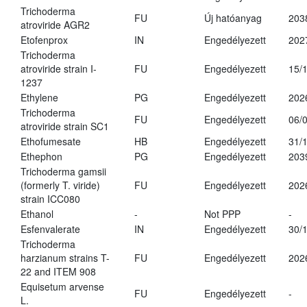
Trichoderma
FU
Új hatóanyag
203
atroviride AGR2
Etofenprox
IN
Engedélyezett
202
Trichoderma
atroviride strain I-
FU
Engedélyezett
15/
1237
Ethylene
PG
Engedélyezett
202
Trichoderma
FU
Engedélyezett
06/
atroviride strain SC1
Ethofumesate
HB
Engedélyezett
31/
Ethephon
PG
Engedélyezett
203
Trichoderma gamsii
(formerly T. viride)
FU
Engedélyezett
202
strain ICC080
Ethanol
-
Not PPP
-
Esfenvalerate
IN
Engedélyezett
30/
Trichoderma
harzianum strains T-
FU
Engedélyezett
202
22 and ITEM 908
Equisetum arvense
FU
Engedélyezett
-
L.