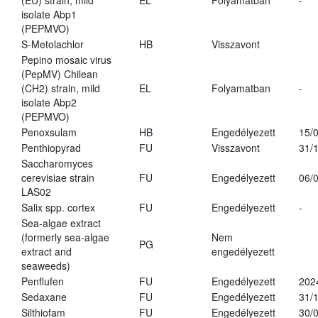
(EU) strain, mild
EL
Folyamatban
-
isolate Abp1
(PEPMVO)
S-Metolachlor
HB
Visszavont
Pepino mosaic virus
(PepMV) Chilean
(CH2) strain, mild
EL
Folyamatban
-
isolate Abp2
(PEPMVO)
Penoxsulam
HB
Engedélyezett
15/
Penthiopyrad
FU
Visszavont
31/
Saccharomyces
cerevisiae strain
FU
Engedélyezett
06/
LAS02
Salix spp. cortex
FU
Engedélyezett
-
Sea-algae extract
(formerly sea-algae
Nem
PG
extract and
engedélyezett
seaweeds)
Penflufen
FU
Engedélyezett
202
Sedaxane
FU
Engedélyezett
31/
Silthiofam
FU
Engedélyezett
30/