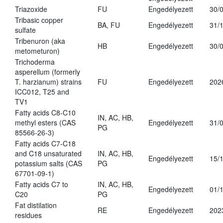
Triazoxide
FU
Engedélyezett
30/
Tribasic copper
BA, FU
Engedélyezett
31/
sulfate
Tribenuron (aka
HB
Engedélyezett
30/
metometuron)
Trichoderma
asperellum (formerly
T. harzianum) strains
FU
Engedélyezett
202
ICC012, T25 and
TV1
Fatty acids C8-C10
IN, AC, HB,
methyl esters (CAS
Engedélyezett
31/
PG
85566-26-3)
Fatty acids C7-C18
and C18 unsaturated
IN, AC, HB,
Engedélyezett
15/
potassium salts (CAS
PG
67701-09-1)
Fatty acids C7 to
IN, AC, HB,
Engedélyezett
01/
C20
PG
Fat distilation
RE
Engedélyezett
202
residues