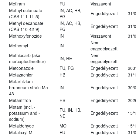
Metiram
FU
Visszavont
Methyl octanoate
IN, AC, HB,
Engedélyezett
31/
(CAS 111-11-5)
PG
Methyl decanoate
IN, AC, HB,
Engedélyezett
31/
(CAS 110-42-9)
PG
Methoxyfenozide
IN
Visszavont
31/
Nem
Methomyl
IN
engedélyezett
Methiocarb (aka
Nem
IN, RE
mercaptodimethur)
engedélyezett
Metconazole
FU, PG
Engedélyezett
203
Metazachlor
HB
Engedélyezett
31/
Metarhizium
brunneum strain Ma
IN
Engedélyezett
30/
43
Metamitron
HB
Engedélyezett
202
Metam (incl. -
FU, IN, HB,
potassium and -
Engedélyezett
15/
NE
sodium)
Metaldehyde
MO
Engedélyezett
15/
Metalaxyl-M
FU
Engedélyezett
31/