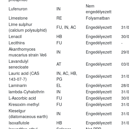
Nem
Lufenuron
IN
engedélyezett
Limestone
RE
Folyamatban
Lime sulphur
FU, IN, AC
Engedélyezett
31/
(calcium polysulphid)
Lenacil
HB
Engedélyezett
30/
Lecithins
FU
Engedélyezett
-
Akanthomyces
IN
Engedélyezett
29/
muscarius strain Ve6
Lavandulyl
AT
Engedélyezett
03/
senecioate
Lauric acid (CAS
IN, AC, HB,
Engedélyezett
31/
143-07-7)
PG
Laminarin
EL
Engedélyezett
28/
lambda-Cyhalothrin
IN
Engedélyezett
31/
L-Ascorbic acid
FU
Engedélyezett
30/
Kresoxim-methyl
FU
Engedélyezett
31/
Kieselgur
IN
Engedélyezett
31/
(diatomaceous earth)
Isoxaflutole
HB
Engedélyezett
31/