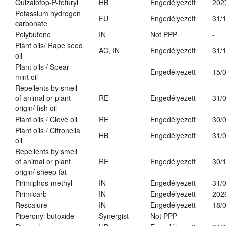
Quizalofop-P-tefuryl
HB
Engedélyezett
202
Potassium hydrogen
FU
Engedélyezett
31/
carbonate
Polybutene
IN
Not PPP
-
Plant oils/ Rape seed
AC, IN
Engedélyezett
31/
oil
Plant oils / Spear
-
Engedélyezett
15/
mint oil
Repellents by smell
of animal or plant
RE
Engedélyezett
31/
origin/ fish oil
Plant oils / Clove oil
RE
Engedélyezett
30/
Plant oils / Citronella
HB
Engedélyezett
31/
oil
Repellents by smell
of animal or plant
RE
Engedélyezett
30/
origin/ sheep fat
Pirimiphos-methyl
IN
Engedélyezett
31/
Pirimicarb
IN
Engedélyezett
202
Rescalure
IN
Engedélyezett
18/
Piperonyl butoxide
Synergist
Not PPP
-