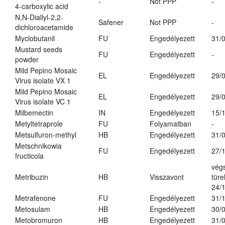
-
Not PPP
-
4-carboxylic acid
N,N-Diallyl-2,2-
Safener
Not PPP
-
dichloroacetamide
Myclobutanil
FU
Engedélyezett
31/
Mustard seeds
FU
Engedélyezett
-
powder
Mild Pepino Mosaic
EL
Engedélyezett
29/
Virus isolate VX 1
Mild Pepino Mosaic
EL
Engedélyezett
29/
Virus isolate VC 1
Milbemectin
IN
Engedélyezett
15/
Metyltetraprole
FU
Folyamatban
-
Metsulfuron-methyl
HB
Engedélyezett
31/
Metschnikowia
FU
Engedélyezett
27/
fructicola
vég
Metribuzin
HB
Visszavont
türe
24/
Metrafenone
FU
Engedélyezett
31/
Metosulam
HB
Engedélyezett
30/
Metobromuron
HB
Engedélyezett
31/