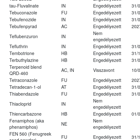
tau-Fluvalinate
IN
Engedélyezett
31/
Tebuconazole
FU
Engedélyezett
31/
Tebufenozide
IN
Engedélyezett
31/
Tebufenpyrad
AC
Engedélyezett
202
Nem
Teflubenzuron
IN
engedélyezett
Tefluthrin
IN
Engedélyezett
31/
Tembotrione
HB
Engedélyezett
31/
Terbuthylazine
HB
Engedélyezett
31/
Terpenoid blend
AC, IN
Visszavont
10/
QRD-460
Tetraconazole
FU
Engedélyezett
202
Tetradecan-1-ol
AT
Engedélyezett
31/
Thiabendazole
FU
Engedélyezett
31/
Nem
Thiacloprid
IN
engedélyezett
Thiencarbazone
HB
Engedélyezett
01/
Fenamiphos (aka
Nem
NE
phenamiphos)
engedélyezett
FEN 560 (Fenugreek
FU
Engedélyezett
31/