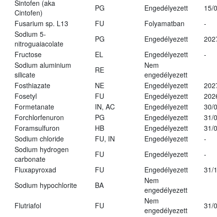
Sintofen (aka
PG
Engedélyezett
15/
Cintofen)
Fusarium sp. L13
FU
Folyamatban
-
Sodium 5-
PG
Engedélyezett
202
nitroguaiacolate
Fructose
EL
Engedélyezett
-
Sodium aluminium
Nem
RE
silicate
engedélyezett
Fosthiazate
NE
Engedélyezett
202
Fosetyl
FU
Engedélyezett
202
Formetanate
IN, AC
Engedélyezett
30/
Forchlorfenuron
PG
Engedélyezett
31/
Foramsulfuron
HB
Engedélyezett
31/
Sodium chloride
FU, IN
Engedélyezett
-
Sodium hydrogen
FU
Engedélyezett
-
carbonate
Fluxapyroxad
FU
Engedélyezett
31/
Nem
Sodium hypochlorite
BA
engedélyezett
Nem
Flutriafol
FU
31/
engedélyezett