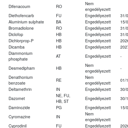
Nem
Difenacoum
RO
engedélyezett
Diethofencarb
FU
Engedélyezett
31/
Aluminium sulphate
BA
Engedélyezett
15/
Bromadiolone
RO
Engedélyezett
31/
Diclofop
HB
Engedélyezett
31/
Dichlorprop-P
HB
Engedélyezett
202
Dicamba
HB
Engedélyezett
202
Diammonium
AT
Engedélyezett
-
phosphate
Nem
Desmedipham
HB
-
engedélyezett
Denathonium
Nem
RE
01/
benzoate
engedélyezett
Deltamethrin
IN
Engedélyezett
30/
NE, FU,
Dazomet
Engedélyezett
30/
HB, ST
Daminozide
PG
Engedélyezett
15/
Nem
Cyromazine
IN
engedélyezett
Cyprodinil
FU
Engedélyezett
202