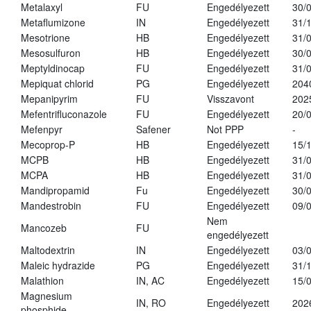
Metalaxyl
FU
Engedélyezett
30/
Metaflumizone
IN
Engedélyezett
31/
Mesotrione
HB
Engedélyezett
31/
Mesosulfuron
HB
Engedélyezett
30/
Meptyldinocap
FU
Engedélyezett
31/
Mepiquat chlorid
PG
Engedélyezett
204
Mepanipyrim
FU
Visszavont
202
Mefentrifluconazole
FU
Engedélyezett
20/
Mefenpyr
Safener
Not PPP
-
Mecoprop-P
HB
Engedélyezett
15/
MCPB
HB
Engedélyezett
31/
MCPA
HB
Engedélyezett
31/
Mandipropamid
Fu
Engedélyezett
30/
Mandestrobin
FU
Engedélyezett
09/
Nem
Mancozeb
FU
engedélyezett
Maltodextrin
IN
Engedélyezett
03/
Maleic hydrazide
PG
Engedélyezett
31/
Malathion
IN, AC
Engedélyezett
15/
Magnesium
IN, RO
Engedélyezett
202
phosphide