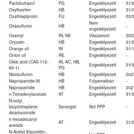
Paclobutrazol
PG
Engedélyezett
31/
Oxyfluorfen
HB
Engedélyezett
31/
Oxathiapiprolin
FU
Engedélyezett
03/
Nem
Oxasulfuron
HB
-
engedélyezett
Oxamyl
IN, NE
Visszavont
202
Oryzalin
HB
Engedélyezett
31/
Orange oil
IN
Engedélyezett
31/
Onion oil
RE
Engedélyezett
-
Oleic acid (CAS 112-
IN, AC, HB,
Engedélyezett
31/
80-1)
PG
Nicosulfuron
HB
Engedélyezett
202
Napropamide-M
HB
Folyamatban
-
Napropamide
HB
Engedélyezett
202
n-Tetradecylacetate
AT
Engedélyezett
31/
N-octyl
bicycloheptene
Synergist
Not PPP
-
dicarboximide
n-hexadecanyl
AT
Engedélyezett
31/
acetate
N-Acetyl thiazolidin-