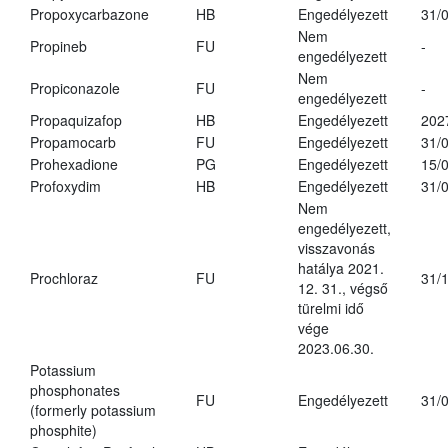
Propoxycarbazone
HB
Engedélyezett
31/
Nem
Propineb
FU
-
engedélyezett
Nem
Propiconazole
FU
-
engedélyezett
Propaquizafop
HB
Engedélyezett
202
Propamocarb
FU
Engedélyezett
31/
Prohexadione
PG
Engedélyezett
15/
Profoxydim
HB
Engedélyezett
31/
Nem
engedélyezett,
visszavonás
hatálya 2021.
Prochloraz
FU
31/
12. 31., végső
türelmi idő
vége
2023.06.30.
Potassium
phosphonates
FU
Engedélyezett
31/
(formerly potassium
phosphite)