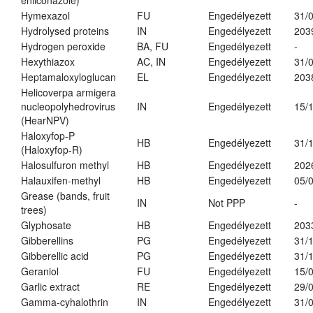
enilconazole)
Hymexazol
FU
Engedélyezett
31/
Hydrolysed proteins
IN
Engedélyezett
203
Hydrogen peroxide
BA, FU
Engedélyezett
-
Hexythiazox
AC, IN
Engedélyezett
31/
Heptamaloxyloglucan
EL
Engedélyezett
203
Helicoverpa armigera
nucleopolyhedrovirus
IN
Engedélyezett
15/
(HearNPV)
Haloxyfop-P
HB
Engedélyezett
31/
(Haloxyfop-R)
Halosulfuron methyl
HB
Engedélyezett
202
Halauxifen-methyl
HB
Engedélyezett
05/
Grease (bands, fruit
IN
Not PPP
-
trees)
Glyphosate
HB
Engedélyezett
203
Gibberellins
PG
Engedélyezett
31/
Gibberellic acid
PG
Engedélyezett
31/
Geraniol
FU
Engedélyezett
15/
Garlic extract
RE
Engedélyezett
29/
Gamma-cyhalothrin
IN
Engedélyezett
31/