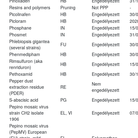
Pinoxaden
HB
Engedélyezett
31/
Resins and polymers
Pruning
Not PPP
-
Picolinafen
HB
Engedélyezett
30/
Picloram
HB
Engedélyezett
202
Phosphane
IN
Engedélyezett
15/
Phosmet
IN
Engedélyezett
31/
Phlebiopsis gigantea
FU
Engedélyezett
30/
(several strains)
Phenmedipham
HB
Engedélyezett
30/
Rimsulfuron (aka
HB
Engedélyezett
15/
renriduron)
Pethoxamid
HB
Engedélyezett
30/
Pepper dust
Nem
extraction residue
RE
engedélyezett
(PDER)
S-abscisic acid
PG
Engedélyezett
15/
Pepino mosaic virus
strain CH2 isolate
EL, VI
Engedélyezett
07/
1906
Pepino mosaic virus
(PepMV) European