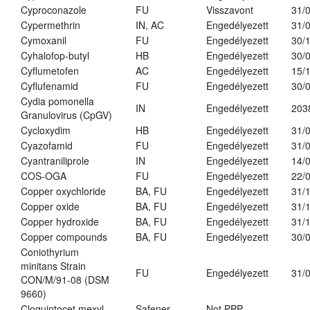
Cyproconazole
FU
Visszavont
31/
Cypermethrin
IN, AC
Engedélyezett
31/
Cymoxanil
FU
Engedélyezett
30/
Cyhalofop-butyl
HB
Engedélyezett
30/
Cyflumetofen
AC
Engedélyezett
15/
Cyflufenamid
FU
Engedélyezett
30/
Cydia pomonella
IN
Engedélyezett
203
Granulovirus (CpGV)
Cycloxydim
HB
Engedélyezett
31/
Cyazofamid
FU
Engedélyezett
31/
Cyantraniliprole
IN
Engedélyezett
14/
COS-OGA
FU
Engedélyezett
22/
Copper oxychloride
BA, FU
Engedélyezett
31/
Copper oxide
BA, FU
Engedélyezett
31/
Copper hydroxide
BA, FU
Engedélyezett
31/
Copper compounds
BA, FU
Engedélyezett
30/
Coniothyrium
minitans Strain
FU
Engedélyezett
31/
CON/M/91-08 (DSM
9660)
Cloquintocet mexyl
Safener
Not PPP
-