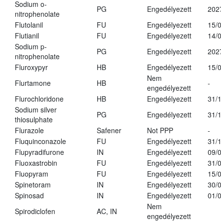
Sodium o-
PG
Engedélyezett
202
nitrophenolate
Flutolanil
FU
Engedélyezett
15/
Flutianil
FU
Engedélyezett
14/
Sodium p-
PG
Engedélyezett
202
nitrophenolate
Fluroxypyr
HB
Engedélyezett
15/
Nem
Flurtamone
HB
-
engedélyezett
Flurochloridone
HB
Engedélyezett
31/
Sodium silver
PG
Engedélyezett
31/
thiosulphate
Flurazole
Safener
Not PPP
-
Fluquinconazole
FU
Engedélyezett
31/
Flupyradifurone
IN
Engedélyezett
09/
Fluoxastrobin
FU
Engedélyezett
31/
Fluopyram
FU
Engedélyezett
15/
Spinetoram
IN
Engedélyezett
30/
Spinosad
IN
Engedélyezett
01/
Nem
Spirodiclofen
AC, IN
engedélyezett