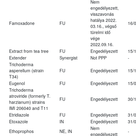
Nem
engedélyezett,
visszavonás
hatálya 2022.
Famoxadone
FU
16/
03.16., végső
türelmi idő
vége
2022.09.16.
Extract from tea tree
FU
Engedélyezett
15/
Extender
Synergist
Not PPP
-
Trichoderma
asperellum (strain
FU
Engedélyezett
15/
T34)
Eugenol
FU
Engedélyezett
15/
Trichoderma
atroviride (formerly T.
FU
Engedélyezett
30/
harzianum) strains
IMI 206040 and T11
Etridiazole
FU
Engedélyezett
31/
Etoxazole
IN
Engedélyezett
31/
Nem
Ethoprophos
NE, IN
-
engedélyezett