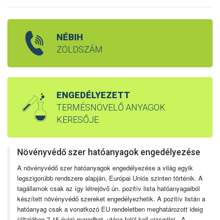
NÉBIH
ZÖLDSZÁM
ENGEDÉLYEZETT
TERMÉSNÖVELŐ ANYAGOK
KERESŐJE
Növényvédő szer hatóanyagok engedélyezése
A növényvédő szer hatóanyagok engedélyezése a világ egyik
legszigorúbb rendszere alapján, Európai Uniós szinten történik. A
tagállamok csak az így létrejövő ún. pozitív lista hatóanyagaiból
készített növényvédő szereket engedélyezhetik. A pozitív listán a
hatóanyag csak a vonatkozó EU rendeletben meghatározott ideig
(általában 7-15 évig) maradhat, utána felül kell vizsgálni. A