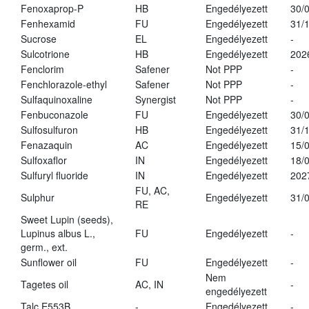
Fenoxaprop-P
HB
Engedélyezett
30/
Fenhexamid
FU
Engedélyezett
31/
Sucrose
EL
Engedélyezett
-
Sulcotrione
HB
Engedélyezett
202
Fenclorim
Safener
Not PPP
-
Fenchlorazole-ethyl
Safener
Not PPP
-
Sulfaquinoxaline
Synergist
Not PPP
-
Fenbuconazole
FU
Engedélyezett
30/
Sulfosulfuron
HB
Engedélyezett
31/
Fenazaquin
AC
Engedélyezett
15/
Sulfoxaflor
IN
Engedélyezett
18/
Sulfuryl fluoride
IN
Engedélyezett
202
FU, AC,
Sulphur
Engedélyezett
31/
RE
Sweet Lupin (seeds),
Lupinus albus L.,
FU
Engedélyezett
-
germ., ext.
Sunflower oil
FU
Engedélyezett
-
Nem
Tagetes oil
AC, IN
-
engedélyezett
Talc E553B
-
Engedélyezett
-