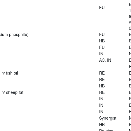
h
FU
1
t
2
sium phosphite)
FU
E
HB
E
FU
E
IN
AC, IN
E
-
E
n/ fish oil
RE
E
RE
E
HB
E
in/ sheep fat
RE
E
IN
E
IN
E
IN
E
Synergist
HB
E
Pruning