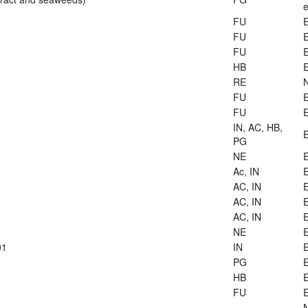
e
FU
E
FU
E
FU
E
HB
E
RE
FU
E
FU
E
IN, AC, HB,
E
PG
NE
E
Ac, IN
E
AC, IN
E
AC, IN
E
AC, IN
E
NE
E
01
IN
E
PG
E
HB
E
FU
E