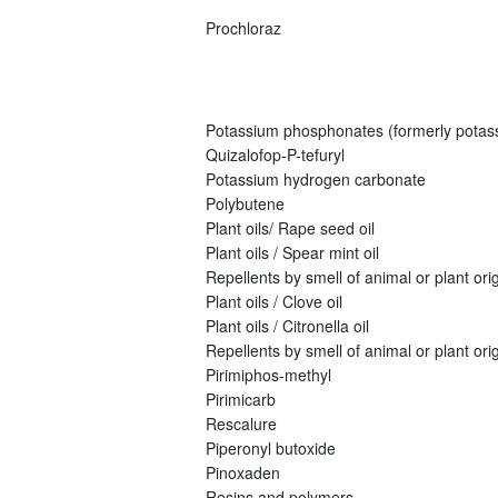
Prochloraz
Potassium phosphonates (formerly potas
Quizalofop-P-tefuryl
Potassium hydrogen carbonate
Polybutene
Plant oils/ Rape seed oil
Plant oils / Spear mint oil
Repellents by smell of animal or plant origi
Plant oils / Clove oil
Plant oils / Citronella oil
Repellents by smell of animal or plant orig
Pirimiphos-methyl
Pirimicarb
Rescalure
Piperonyl butoxide
Pinoxaden
Resins and polymers