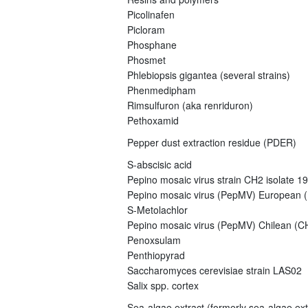
Picolinafen
Picloram
Phosphane
Phosmet
Phlebiopsis gigantea (several strains)
Phenmedipham
Rimsulfuron (aka renriduron)
Pethoxamid
Pepper dust extraction residue (PDER)
S-abscisic acid
Pepino mosaic virus strain CH2 isolate 1
Pepino mosaic virus (PepMV) European (E
S-Metolachlor
Pepino mosaic virus (PepMV) Chilean (CH
Penoxsulam
Penthiopyrad
Saccharomyces cerevisiae strain LAS02
Salix spp. cortex
Sea-algae extract (formerly sea-algae ex