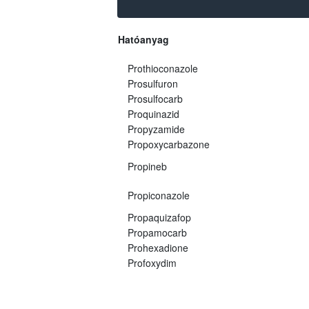
Hatóanyag
Prothioconazole
Prosulfuron
Prosulfocarb
Proquinazid
Propyzamide
Propoxycarbazone
Propineb
Propiconazole
Propaquizafop
Propamocarb
Prohexadione
Profoxydim