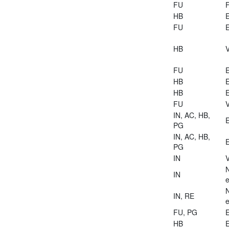
FU
HB
E
FU
E
HB
V
FU
E
HB
E
HB
E
FU
V
IN, AC, HB,
E
PG
IN, AC, HB,
E
PG
IN
V
IN
e
IN, RE
e
FU, PG
E
HB
E