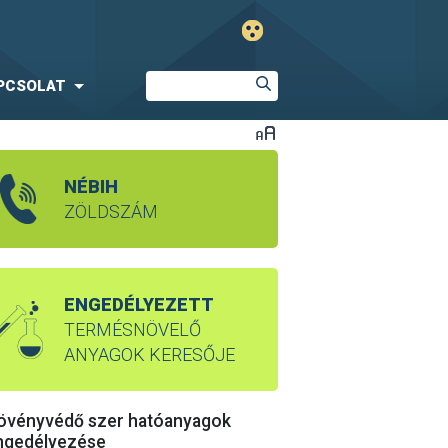
PCSOLAT
NÉBIH
ZÖLDSZÁM
ENGEDÉLYEZETT
TERMÉSNÖVELŐ
ANYAGOK KERESŐJE
övényvédő szer hatóanyagok
ngedélyezése