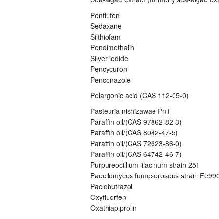
Penflufen
Sedaxane
Silthiofam
Pendimethalin
Silver iodide
Pencycuron
Penconazole
Pelargonic acid (CAS 112-05-0)
Pasteuria nishizawae Pn1
Paraffin oil/(CAS 97862-82-3)
Paraffin oil/(CAS 8042-47-5)
Paraffin oil/(CAS 72623-86-0)
Paraffin oil/(CAS 64742-46-7)
Purpureocillium lilacinum strain 251
Paecilomyces fumosoroseus strain Fe99
Paclobutrazol
Oxyfluorfen
Oxathiapiprolin