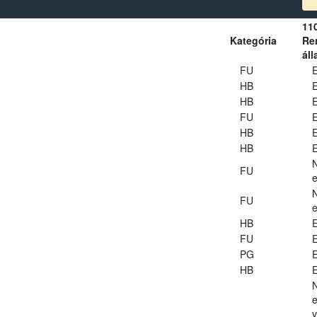
11
Kategória
Ren
áll
FU
E
HB
E
HB
E
FU
E
HB
E
HB
E
FU
e
FU
e
HB
E
FU
E
PG
E
HB
E
e
v