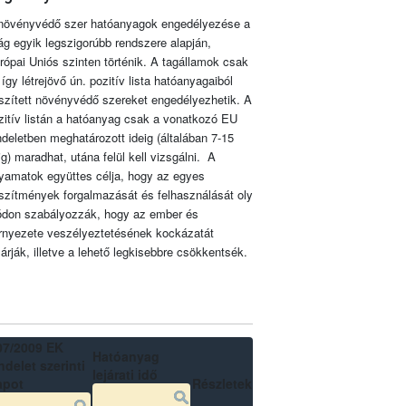
növényvédő szer hatóanyagok engedélyezése a
lág egyik legszigorúbb rendszere alapján,
rópai Uniós szinten történik. A tagállamok csak
 így létrejövő ún. pozitív lista hatóanyagaiból
szített növényvédő szereket engedélyezhetik. A
zitív listán a hatóanyag csak a vonatkozó EU
ndeletben meghatározott ideig (általában 7-15
ig) maradhat, utána felül kell vizsgálni. A
lyamatok együttes célja, hogy az egyes
szítmények forgalmazását és felhasználását oly
don szabályozzák, hogy az ember és
rnyezete veszélyeztetésének kockázatát
zárják, illetve a lehető legkisebbre csökkentsék.
07/2009 EK
Hatóanyag
delet szerinti
lejárati idő
apot
Részletek