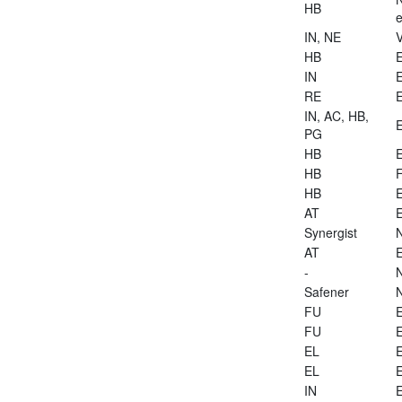
HB
e
IN, NE
V
HB
E
IN
E
RE
E
IN, AC, HB,
E
PG
HB
E
HB
HB
E
AT
E
Synergist
AT
E
-
Safener
FU
E
FU
E
EL
E
EL
E
IN
E