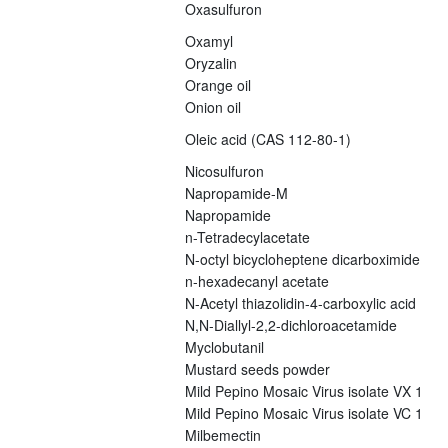
Oxasulfuron
Oxamyl
Oryzalin
Orange oil
Onion oil
Oleic acid (CAS 112-80-1)
Nicosulfuron
Napropamide-M
Napropamide
n-Tetradecylacetate
N-octyl bicycloheptene dicarboximide
n-hexadecanyl acetate
N-Acetyl thiazolidin-4-carboxylic acid
N,N-Diallyl-2,2-dichloroacetamide
Myclobutanil
Mustard seeds powder
Mild Pepino Mosaic Virus isolate VX 1
Mild Pepino Mosaic Virus isolate VC 1
Milbemectin