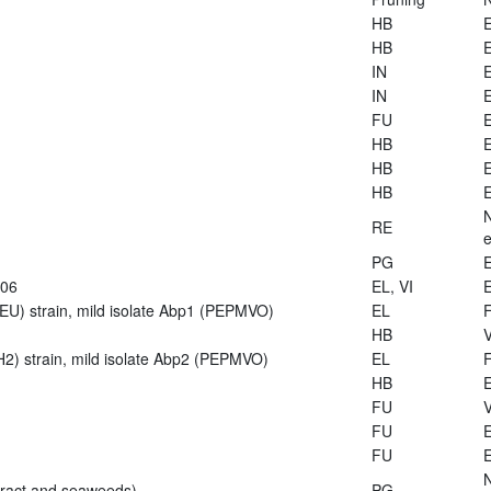
HB
E
HB
E
IN
E
IN
E
FU
E
HB
E
HB
E
HB
E
RE
e
PG
E
906
EL, VI
E
U) strain, mild isolate Abp1 (PEPMVO)
EL
HB
V
2) strain, mild isolate Abp2 (PEPMVO)
EL
HB
E
FU
V
FU
E
FU
E
tract and seaweeds)
PG