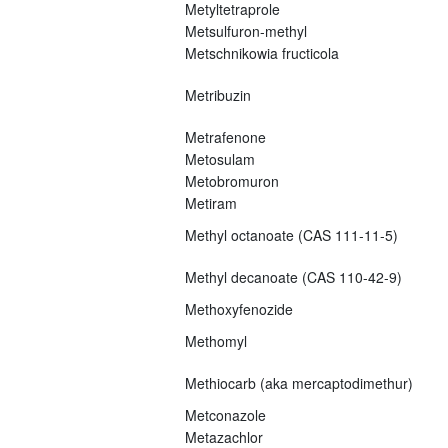
Metyltetraprole
Metsulfuron-methyl
Metschnikowia fructicola
Metribuzin
Metrafenone
Metosulam
Metobromuron
Metiram
Methyl octanoate (CAS 111-11-5)
Methyl decanoate (CAS 110-42-9)
Methoxyfenozide
Methomyl
Methiocarb (aka mercaptodimethur)
Metconazole
Metazachlor