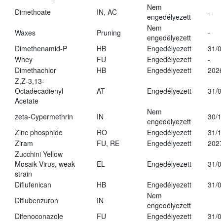
Nem
Dimethoate
IN, AC
-
engedélyezett
Nem
Waxes
Pruning
-
engedélyezett
Dimethenamid-P
HB
Engedélyezett
31/
Whey
FU
Engedélyezett
-
Dimethachlor
HB
Engedélyezett
202
Z,Z-3,13-
Octadecadienyl
AT
Engedélyezett
31/
Acetate
Nem
zeta-Cypermethrin
IN
30/
engedélyezett
Zinc phosphide
RO
Engedélyezett
31/
Ziram
FU, RE
Engedélyezett
202
Zucchini Yellow
Mosaik Virus, weak
EL
Engedélyezett
31/
strain
Diflufenican
HB
Engedélyezett
31/
Nem
Diflubenzuron
IN
engedélyezett
Difenoconazole
FU
Engedélyezett
31/