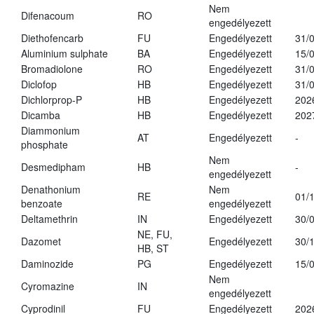
Nem
Difenacoum
RO
engedélyezett
Diethofencarb
FU
Engedélyezett
31/
Aluminium sulphate
BA
Engedélyezett
15/
Bromadiolone
RO
Engedélyezett
31/
Diclofop
HB
Engedélyezett
31/
Dichlorprop-P
HB
Engedélyezett
202
Dicamba
HB
Engedélyezett
202
Diammonium
AT
Engedélyezett
-
phosphate
Nem
Desmedipham
HB
-
engedélyezett
Denathonium
Nem
RE
01/
benzoate
engedélyezett
Deltamethrin
IN
Engedélyezett
30/
NE, FU,
Dazomet
Engedélyezett
30/
HB, ST
Daminozide
PG
Engedélyezett
15/
Nem
Cyromazine
IN
engedélyezett
Cyprodinil
FU
Engedélyezett
202