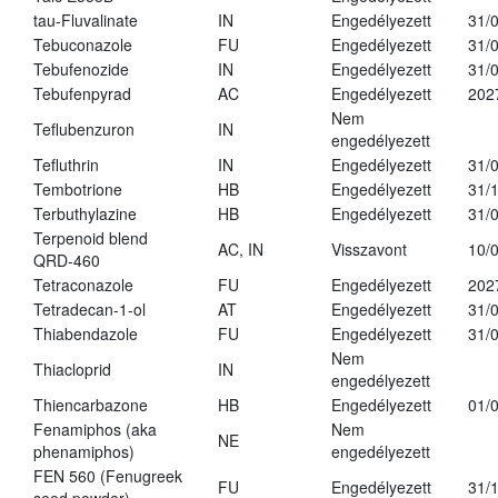
tau-Fluvalinate
IN
Engedélyezett
31/
Tebuconazole
FU
Engedélyezett
31/
Tebufenozide
IN
Engedélyezett
31/
Tebufenpyrad
AC
Engedélyezett
202
Nem
Teflubenzuron
IN
engedélyezett
Tefluthrin
IN
Engedélyezett
31/
Tembotrione
HB
Engedélyezett
31/
Terbuthylazine
HB
Engedélyezett
31/
Terpenoid blend
AC, IN
Visszavont
10/
QRD-460
Tetraconazole
FU
Engedélyezett
202
Tetradecan-1-ol
AT
Engedélyezett
31/
Thiabendazole
FU
Engedélyezett
31/
Nem
Thiacloprid
IN
engedélyezett
Thiencarbazone
HB
Engedélyezett
01/
Fenamiphos (aka
Nem
NE
phenamiphos)
engedélyezett
FEN 560 (Fenugreek
FU
Engedélyezett
31/