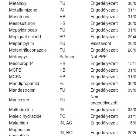
Metalaxyl
FU
Engedélyezett
30/
Metaflumizone
IN
Engedélyezett
31/
Mesotrione
HB
Engedélyezett
31/
Mesosulfuron
HB
Engedélyezett
30/
Meptyldinocap
FU
Engedélyezett
31/
Mepiquat chlorid
PG
Engedélyezett
204
Mepanipyrim
FU
Visszavont
202
Mefentrifluconazole
FU
Engedélyezett
20/
Mefenpyr
Safener
Not PPP
-
Mecoprop-P
HB
Engedélyezett
15/
MCPB
HB
Engedélyezett
31/
MCPA
HB
Engedélyezett
31/
Mandipropamid
Fu
Engedélyezett
30/
Mandestrobin
FU
Engedélyezett
09/
Nem
Mancozeb
FU
engedélyezett
Maltodextrin
IN
Engedélyezett
03/
Maleic hydrazide
PG
Engedélyezett
31/
Malathion
IN, AC
Engedélyezett
15/
Magnesium
IN, RO
Engedélyezett
202
phosphide