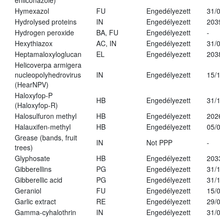
enilconazole)
Hymexazol
FU
Engedélyezett
31/
Hydrolysed proteins
IN
Engedélyezett
203
Hydrogen peroxide
BA, FU
Engedélyezett
-
Hexythiazox
AC, IN
Engedélyezett
31/
Heptamaloxyloglucan
EL
Engedélyezett
203
Helicoverpa armigera
nucleopolyhedrovirus
IN
Engedélyezett
15/
(HearNPV)
Haloxyfop-P
HB
Engedélyezett
31/
(Haloxyfop-R)
Halosulfuron methyl
HB
Engedélyezett
202
Halauxifen-methyl
HB
Engedélyezett
05/
Grease (bands, fruit
IN
Not PPP
-
trees)
Glyphosate
HB
Engedélyezett
203
Gibberellins
PG
Engedélyezett
31/
Gibberellic acid
PG
Engedélyezett
31/
Geraniol
FU
Engedélyezett
15/
Garlic extract
RE
Engedélyezett
29/
Gamma-cyhalothrin
IN
Engedélyezett
31/