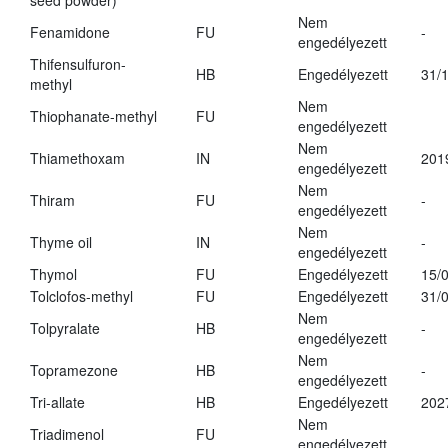
seed powder)
Nem
Fenamidone
FU
-
engedélyezett
Thifensulfuron-
HB
Engedélyezett
31/
methyl
Nem
Thiophanate-methyl
FU
engedélyezett
Nem
Thiamethoxam
IN
201
engedélyezett
Nem
Thiram
FU
-
engedélyezett
Nem
Thyme oil
IN
-
engedélyezett
Thymol
FU
Engedélyezett
15/
Tolclofos-methyl
FU
Engedélyezett
31/
Nem
Tolpyralate
HB
-
engedélyezett
Nem
Topramezone
HB
-
engedélyezett
Tri-allate
HB
Engedélyezett
202
Nem
Triadimenol
FU
engedélyezett