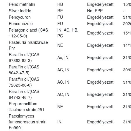
Pendimethalin
HB
Engedélyezett
15/
Silver iodide
RE
Not PPP
-
Pencycuron
FU
Engedélyezett
31/
Penconazole
FU
Engedélyezett
202
Pelargonic acid (CAS
IN, AC, HB,
Engedélyezett
15/
112-05-0)
PG
Pasteuria nishizawae
NE
Engedélyezett
14/
Pn1
Paraffin oil/(CAS
Ac, IN
Engedélyezett
31/
97862-82-3)
Paraffin oil/(CAS
AC, IN
Engedélyezett
30/
8042-47-5)
Paraffin oil/(CAS
AC, IN
Engedélyezett
31/
72623-86-0)
Paraffin oil/(CAS
AC, IN
Engedélyezett
31/
64742-46-7)
Purpureocillium
NE
Engedélyezett
31/
lilacinum strain 251
Paecilomyces
fumosoroseus strain
IN
Engedélyezett
31/
Fe9901