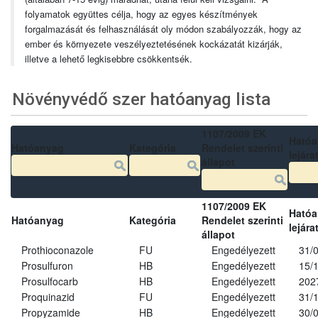
folyamatok együttes célja, hogy az egyes készítmények
forgalmazását és felhasználását oly módon szabályozzák, hogy az
ember és környezete veszélyeztetésének kockázatát kizárják,
illetve a lehető legkisebbre csökkentsék.
Növényvédő szer hatóanyag lista
1107/2009 EK
Ható
Hatóanyag
Kategória
Rendelet szerinti
lejára
állapot
1107/2009 EK
Ható
Hatóanyag
Kategória
Rendelet szerinti
lejára
állapot
Prothioconazole
FU
Engedélyezett
31/
Prosulfuron
HB
Engedélyezett
15/
Prosulfocarb
HB
Engedélyezett
202
Proquinazid
FU
Engedélyezett
31/
Propyzamide
HB
Engedélyezett
30/