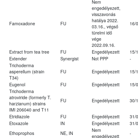
Nem
engedélyezett,
visszavonás
hatálya 2022.
Famoxadone
FU
16/
03.16., végső
türelmi idő
vége
2022.09.16.
Extract from tea tree
FU
Engedélyezett
15/
Extender
Synergist
Not PPP
-
Trichoderma
asperellum (strain
FU
Engedélyezett
15/
T34)
Eugenol
FU
Engedélyezett
15/
Trichoderma
atroviride (formerly T.
FU
Engedélyezett
30/
harzianum) strains
IMI 206040 and T11
Etridiazole
FU
Engedélyezett
31/
Etoxazole
IN
Engedélyezett
31/
Nem
Ethoprophos
NE, IN
-
engedélyezett