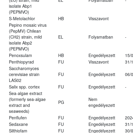
(EU) strain, mild
EL
Folyamatban
-
isolate Abp1
(PEPMVO)
S-Metolachlor
HB
Visszavont
Pepino mosaic virus
(PepMV) Chilean
(CH2) strain, mild
EL
Folyamatban
-
isolate Abp2
(PEPMVO)
Penoxsulam
HB
Engedélyezett
15/
Penthiopyrad
FU
Visszavont
31/
Saccharomyces
cerevisiae strain
FU
Engedélyezett
06/
LAS02
Salix spp. cortex
FU
Engedélyezett
-
Sea-algae extract
(formerly sea-algae
Nem
PG
extract and
engedélyezett
seaweeds)
Penflufen
FU
Engedélyezett
202
Sedaxane
FU
Engedélyezett
31/
Silthiofam
FU
Engedélyezett
30/