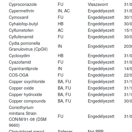
Cyproconazole
FU
Visszavont
31/
Cypermethrin
IN, AC
Engedélyezett
31/
Cymoxanil
FU
Engedélyezett
30/
Cyhalofop-butyl
HB
Engedélyezett
30/
Cyflumetofen
AC
Engedélyezett
15/
Cyflufenamid
FU
Engedélyezett
30/
Cydia pomonella
IN
Engedélyezett
203
Granulovirus (CpGV)
Cycloxydim
HB
Engedélyezett
31/
Cyazofamid
FU
Engedélyezett
31/
Cyantraniliprole
IN
Engedélyezett
14/
COS-OGA
FU
Engedélyezett
22/
Copper oxychloride
BA, FU
Engedélyezett
31/
Copper oxide
BA, FU
Engedélyezett
31/
Copper hydroxide
BA, FU
Engedélyezett
31/
Copper compounds
BA, FU
Engedélyezett
30/
Coniothyrium
minitans Strain
FU
Engedélyezett
31/
CON/M/91-08 (DSM
9660)
Cloquintocet mexyl
Safener
Not PPP
-