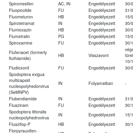
Spiromesifen
AC, IN
Engedélyezett
30/
Fluopicolide
FU
Engedélyezett
31/
Fluometuron
HB
Engedélyezett
15/
Spirotetramat
IN
Engedélyezett
30/
Flumioxazin
HB
Engedélyezett
30/
Flumetralin
PG
Engedélyezett
15/
Spiroxamine
FU
Engedélyezett
30/
vég
Flufenacet (formerly
HB
Visszavont
türe
fluthiamide)
10/
Fludioxonil
FU
Engedélyezett
30/
Spodoptera exigua
multicapsid
IN
Folyamatban
-
nucleopolyhedorvirus
(SeMNPV)
Flubendiamide
IN
Engedélyezett
31/
Fluazinam
FU
Engedélyezett
30/
Spodoptera littoralis
IN
Engedélyezett
15/
nucleopolyhedrovirus
Fluazifop-P
HB
Engedélyezett
30/
Florpyrauxifen-