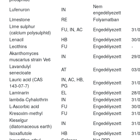
Nem
Lufenuron
IN
engedélyezett
Limestone
RE
Folyamatban
Lime sulphur
FU, IN, AC
Engedélyezett
31/
(calcium polysulphid)
Lenacil
HB
Engedélyezett
30/
Lecithins
FU
Engedélyezett
-
Akanthomyces
IN
Engedélyezett
29/
muscarius strain Ve6
Lavandulyl
AT
Engedélyezett
03/
senecioate
Lauric acid (CAS
IN, AC, HB,
Engedélyezett
31/
143-07-7)
PG
Laminarin
EL
Engedélyezett
28/
lambda-Cyhalothrin
IN
Engedélyezett
31/
L-Ascorbic acid
FU
Engedélyezett
30/
Kresoxim-methyl
FU
Engedélyezett
31/
Kieselgur
IN
Engedélyezett
31/
(diatomaceous earth)
Isoxaflutole
HB
Engedélyezett
31/