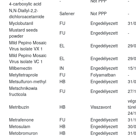
-
Not PPP
-
4-carboxylic acid
N,N-Diallyl-2,2-
Safener
Not PPP
-
dichloroacetamide
Myclobutanil
FU
Engedélyezett
31/
Mustard seeds
FU
Engedélyezett
-
powder
Mild Pepino Mosaic
EL
Engedélyezett
29/
Virus isolate VX 1
Mild Pepino Mosaic
EL
Engedélyezett
29/
Virus isolate VC 1
Milbemectin
IN
Engedélyezett
15/
Metyltetraprole
FU
Folyamatban
-
Metsulfuron-methyl
HB
Engedélyezett
31/
Metschnikowia
FU
Engedélyezett
27/
fructicola
vég
Metribuzin
HB
Visszavont
türe
24/
Metrafenone
FU
Engedélyezett
31/
Metosulam
HB
Engedélyezett
30/
Metobromuron
HB
Engedélyezett
31/