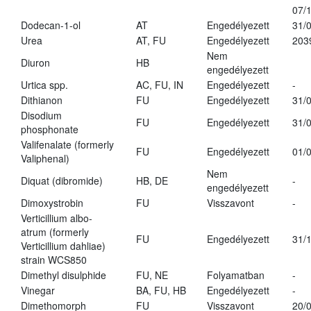
07/
Dodecan-1-ol
AT
Engedélyezett
31/
Urea
AT, FU
Engedélyezett
203
Nem
Diuron
HB
engedélyezett
Urtica spp.
AC, FU, IN
Engedélyezett
-
Dithianon
FU
Engedélyezett
31/
Disodium
FU
Engedélyezett
31/
phosphonate
Valifenalate (formerly
FU
Engedélyezett
01/
Valiphenal)
Nem
Diquat (dibromide)
HB, DE
-
engedélyezett
Dimoxystrobin
FU
Visszavont
-
Verticillium albo-
atrum (formerly
FU
Engedélyezett
31/
Verticillium dahliae)
strain WCS850
Dimethyl disulphide
FU, NE
Folyamatban
-
Vinegar
BA, FU, HB
Engedélyezett
-
Dimethomorph
FU
Visszavont
20/