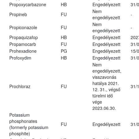
Propoxycarbazone
HB
Engedélyezett
31/
Nem
Propineb
FU
-
engedélyezett
Nem
Propiconazole
FU
-
engedélyezett
Propaquizafop
HB
Engedélyezett
202
Propamocarb
FU
Engedélyezett
31/
Prohexadione
PG
Engedélyezett
15/
Profoxydim
HB
Engedélyezett
31/
Nem
engedélyezett,
visszavonás
hatálya 2021.
Prochloraz
FU
31/
12. 31., végső
türelmi idő
vége
2023.06.30.
Potassium
phosphonates
FU
Engedélyezett
31/
(formerly potassium
phosphite)