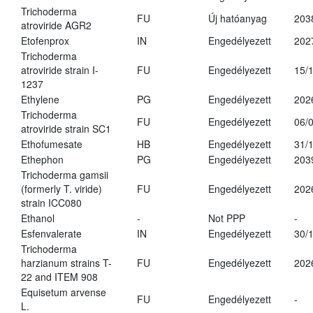
Trichoderma
FU
Új hatóanyag
203
atroviride AGR2
Etofenprox
IN
Engedélyezett
202
Trichoderma
atroviride strain I-
FU
Engedélyezett
15/
1237
Ethylene
PG
Engedélyezett
202
Trichoderma
FU
Engedélyezett
06/
atroviride strain SC1
Ethofumesate
HB
Engedélyezett
31/
Ethephon
PG
Engedélyezett
203
Trichoderma gamsii
(formerly T. viride)
FU
Engedélyezett
202
strain ICC080
Ethanol
-
Not PPP
-
Esfenvalerate
IN
Engedélyezett
30/
Trichoderma
harzianum strains T-
FU
Engedélyezett
202
22 and ITEM 908
Equisetum arvense
FU
Engedélyezett
-
L.