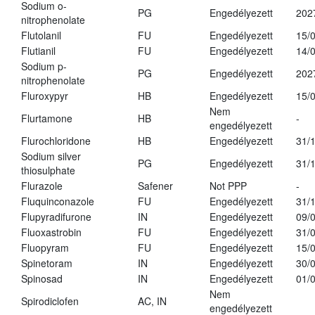
Sodium o-
PG
Engedélyezett
202
nitrophenolate
Flutolanil
FU
Engedélyezett
15/
Flutianil
FU
Engedélyezett
14/
Sodium p-
PG
Engedélyezett
202
nitrophenolate
Fluroxypyr
HB
Engedélyezett
15/
Nem
Flurtamone
HB
-
engedélyezett
Flurochloridone
HB
Engedélyezett
31/
Sodium silver
PG
Engedélyezett
31/
thiosulphate
Flurazole
Safener
Not PPP
-
Fluquinconazole
FU
Engedélyezett
31/
Flupyradifurone
IN
Engedélyezett
09/
Fluoxastrobin
FU
Engedélyezett
31/
Fluopyram
FU
Engedélyezett
15/
Spinetoram
IN
Engedélyezett
30/
Spinosad
IN
Engedélyezett
01/
Nem
Spirodiclofen
AC, IN
engedélyezett