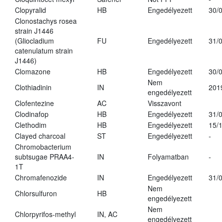
Clopyralid
HB
Engedélyezett
30/
Clonostachys rosea
strain J1446
(Gliocladium
FU
Engedélyezett
31/
catenulatum strain
J1446)
Clomazone
HB
Engedélyezett
30/
Nem
Clothiadinin
IN
201
engedélyezett
Clofentezine
AC
Visszavont
Clodinafop
HB
Engedélyezett
31/
Clethodim
HB
Engedélyezett
15/
Clayed charcoal
ST
Engedélyezett
-
Chromobacterium
subtsugae PRAA4-
IN
Folyamatban
-
1T
Chromafenozide
IN
Engedélyezett
31/
Nem
Chlorsulfuron
HB
engedélyezett
Nem
Chlorpyrifos-methyl
IN, AC
engedélyezett