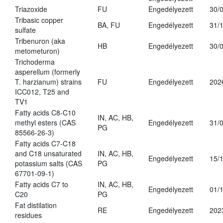
Triazoxide
FU
Engedélyezett
30/
Tribasic copper
BA, FU
Engedélyezett
31/
sulfate
Tribenuron (aka
HB
Engedélyezett
30/
metometuron)
Trichoderma
asperellum (formerly
T. harzianum) strains
FU
Engedélyezett
202
ICC012, T25 and
TV1
Fatty acids C8-C10
IN, AC, HB,
methyl esters (CAS
Engedélyezett
31/
PG
85566-26-3)
Fatty acids C7-C18
and C18 unsaturated
IN, AC, HB,
Engedélyezett
15/
potassium salts (CAS
PG
67701-09-1)
Fatty acids C7 to
IN, AC, HB,
Engedélyezett
01/
C20
PG
Fat distilation
RE
Engedélyezett
202
residues