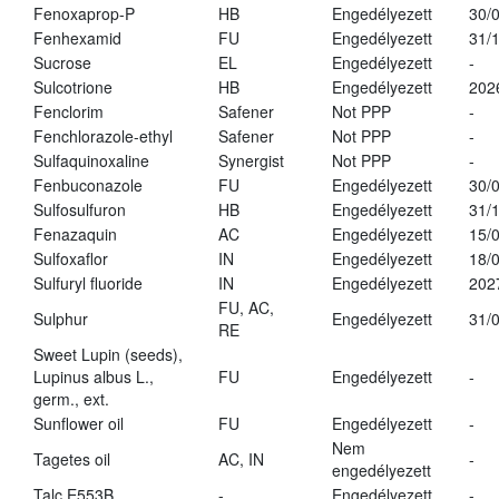
Fenoxaprop-P
HB
Engedélyezett
30/
Fenhexamid
FU
Engedélyezett
31/
Sucrose
EL
Engedélyezett
-
Sulcotrione
HB
Engedélyezett
202
Fenclorim
Safener
Not PPP
-
Fenchlorazole-ethyl
Safener
Not PPP
-
Sulfaquinoxaline
Synergist
Not PPP
-
Fenbuconazole
FU
Engedélyezett
30/
Sulfosulfuron
HB
Engedélyezett
31/
Fenazaquin
AC
Engedélyezett
15/
Sulfoxaflor
IN
Engedélyezett
18/
Sulfuryl fluoride
IN
Engedélyezett
202
FU, AC,
Sulphur
Engedélyezett
31/
RE
Sweet Lupin (seeds),
Lupinus albus L.,
FU
Engedélyezett
-
germ., ext.
Sunflower oil
FU
Engedélyezett
-
Nem
Tagetes oil
AC, IN
-
engedélyezett
Talc E553B
-
Engedélyezett
-