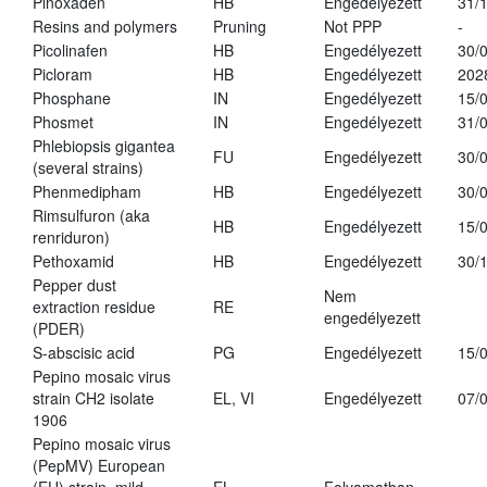
Pinoxaden
HB
Engedélyezett
31/
Resins and polymers
Pruning
Not PPP
-
Picolinafen
HB
Engedélyezett
30/
Picloram
HB
Engedélyezett
202
Phosphane
IN
Engedélyezett
15/
Phosmet
IN
Engedélyezett
31/
Phlebiopsis gigantea
FU
Engedélyezett
30/
(several strains)
Phenmedipham
HB
Engedélyezett
30/
Rimsulfuron (aka
HB
Engedélyezett
15/
renriduron)
Pethoxamid
HB
Engedélyezett
30/
Pepper dust
Nem
extraction residue
RE
engedélyezett
(PDER)
S-abscisic acid
PG
Engedélyezett
15/
Pepino mosaic virus
strain CH2 isolate
EL, VI
Engedélyezett
07/
1906
Pepino mosaic virus
(PepMV) European