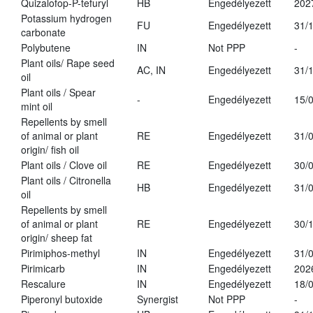
Quizalofop-P-tefuryl
HB
Engedélyezett
202
Potassium hydrogen
FU
Engedélyezett
31/
carbonate
Polybutene
IN
Not PPP
-
Plant oils/ Rape seed
AC, IN
Engedélyezett
31/
oil
Plant oils / Spear
-
Engedélyezett
15/
mint oil
Repellents by smell
of animal or plant
RE
Engedélyezett
31/
origin/ fish oil
Plant oils / Clove oil
RE
Engedélyezett
30/
Plant oils / Citronella
HB
Engedélyezett
31/
oil
Repellents by smell
of animal or plant
RE
Engedélyezett
30/
origin/ sheep fat
Pirimiphos-methyl
IN
Engedélyezett
31/
Pirimicarb
IN
Engedélyezett
202
Rescalure
IN
Engedélyezett
18/
Piperonyl butoxide
Synergist
Not PPP
-