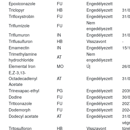
Epoxiconazole
FU
Engedélyezett
Triclopyr
HB
Engedélyezett
31/
Trifloxystrobin
FU
Engedélyezett
31/
Nem
Triflumizole
FU
engedélyezett
Triflumuron
IN
Engedélyezett
31/
Triflusulfuron
HB
Visszavont
-
Emamectin
IN
Engedélyezett
15/
Trimethylamine
Nem
AT
hydrochloride
engedélyezett
Elemental Iron
MO
Új
26/
E,Z-3,13-
Octadecadienyl
AT
Engedélyezett
31/
Acetate
Trinexapac-ethyl
PG
Engedélyezett
203
Dodine
FU
Engedélyezett
30/
Triticonazole
FU
Engedélyezett
202
Dodemorph
FU
Engedélyezett
202
Dodecyl acetate
AT
Engedélyezett
31/
vég
Tritosulforon
HB
Visszavont
türe