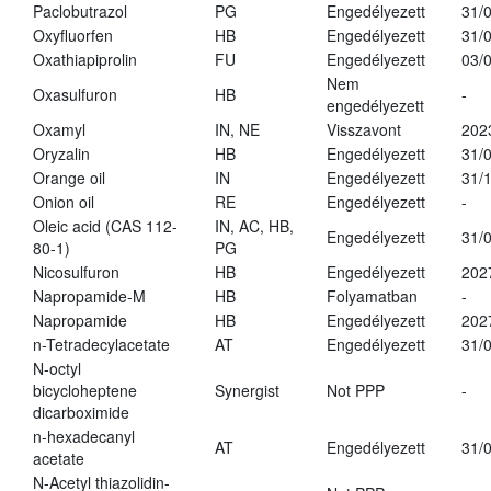
Paclobutrazol
PG
Engedélyezett
31/
Oxyfluorfen
HB
Engedélyezett
31/
Oxathiapiprolin
FU
Engedélyezett
03/
Nem
Oxasulfuron
HB
-
engedélyezett
Oxamyl
IN, NE
Visszavont
202
Oryzalin
HB
Engedélyezett
31/
Orange oil
IN
Engedélyezett
31/
Onion oil
RE
Engedélyezett
-
Oleic acid (CAS 112-
IN, AC, HB,
Engedélyezett
31/
80-1)
PG
Nicosulfuron
HB
Engedélyezett
202
Napropamide-M
HB
Folyamatban
-
Napropamide
HB
Engedélyezett
202
n-Tetradecylacetate
AT
Engedélyezett
31/
N-octyl
bicycloheptene
Synergist
Not PPP
-
dicarboximide
n-hexadecanyl
AT
Engedélyezett
31/
acetate
N-Acetyl thiazolidin-