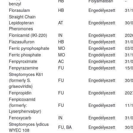
HB
Folyamatban
-
benzyl
Florasulam
HB
Engedélyezett
31/
Straight Chain
Lepidopteran
AT
Engedélyezett
30/
Pheromones
Flonicamid (IKI-220)
IN
Engedélyezett
202
Flazasulfuron
HB
Engedélyezett
31/
Ferric pyrophosphate
MO
Engedélyezett
03/
Ferric phosphate
MO
Engedélyezett
31/
Fenpyroximate
AC
Engedélyezett
31/
Fenpyrazamine
FU
Engedélyezett
15/
Streptomyces K61
(formerly S.
FU
Engedélyezett
30/
griseoviridis)
Fenpropidin
FU
Engedélyezett
202
Fenpicoxamid
(formerly:
FU
Engedélyezett
11/
Lyserphenvalpyr)
Fenoxycarb
IN
Engedélyezett
31/
Streptomyces lydicus
FU, BA
Engedélyezett
30/
WYEC 108