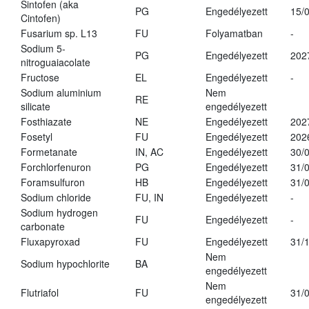
Sintofen (aka
PG
Engedélyezett
15/
Cintofen)
Fusarium sp. L13
FU
Folyamatban
-
Sodium 5-
PG
Engedélyezett
202
nitroguaiacolate
Fructose
EL
Engedélyezett
-
Sodium aluminium
Nem
RE
silicate
engedélyezett
Fosthiazate
NE
Engedélyezett
202
Fosetyl
FU
Engedélyezett
202
Formetanate
IN, AC
Engedélyezett
30/
Forchlorfenuron
PG
Engedélyezett
31/
Foramsulfuron
HB
Engedélyezett
31/
Sodium chloride
FU, IN
Engedélyezett
-
Sodium hydrogen
FU
Engedélyezett
-
carbonate
Fluxapyroxad
FU
Engedélyezett
31/
Nem
Sodium hypochlorite
BA
engedélyezett
Nem
Flutriafol
FU
31/
engedélyezett