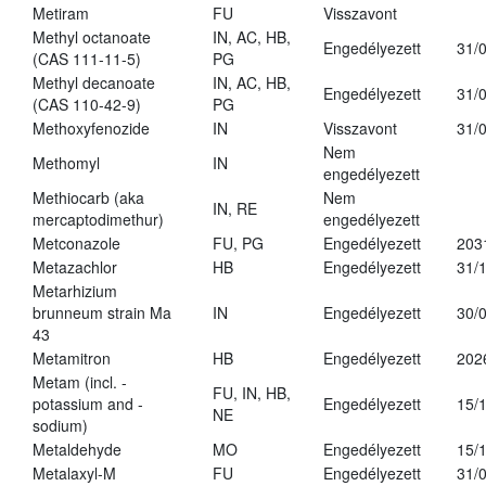
Metiram
FU
Visszavont
Methyl octanoate
IN, AC, HB,
Engedélyezett
31/
(CAS 111-11-5)
PG
Methyl decanoate
IN, AC, HB,
Engedélyezett
31/
(CAS 110-42-9)
PG
Methoxyfenozide
IN
Visszavont
31/
Nem
Methomyl
IN
engedélyezett
Methiocarb (aka
Nem
IN, RE
mercaptodimethur)
engedélyezett
Metconazole
FU, PG
Engedélyezett
203
Metazachlor
HB
Engedélyezett
31/
Metarhizium
brunneum strain Ma
IN
Engedélyezett
30/
43
Metamitron
HB
Engedélyezett
202
Metam (incl. -
FU, IN, HB,
potassium and -
Engedélyezett
15/
NE
sodium)
Metaldehyde
MO
Engedélyezett
15/
Metalaxyl-M
FU
Engedélyezett
31/