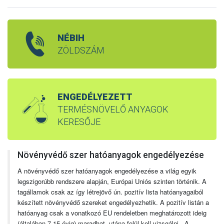
NÉBIH
ZÖLDSZÁM
ENGEDÉLYEZETT
TERMÉSNÖVELŐ ANYAGOK
KERESŐJE
Növényvédő szer hatóanyagok engedélyezése
A növényvédő szer hatóanyagok engedélyezése a világ egyik
legszigorúbb rendszere alapján, Európai Uniós szinten történik. A
tagállamok csak az így létrejövő ún. pozitív lista hatóanyagaiból
készített növényvédő szereket engedélyezhetik. A pozitív listán a
hatóanyag csak a vonatkozó EU rendeletben meghatározott ideig
(általában 7-15 évig) maradhat, utána felül kell vizsgálni. A