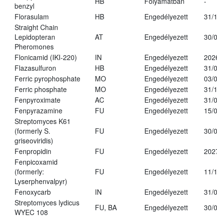
HB
Folyamatban
-
benzyl
Florasulam
HB
Engedélyezett
31/
Straight Chain
Lepidopteran
AT
Engedélyezett
30/
Pheromones
Flonicamid (IKI-220)
IN
Engedélyezett
202
Flazasulfuron
HB
Engedélyezett
31/
Ferric pyrophosphate
MO
Engedélyezett
03/
Ferric phosphate
MO
Engedélyezett
31/
Fenpyroximate
AC
Engedélyezett
31/
Fenpyrazamine
FU
Engedélyezett
15/
Streptomyces K61
(formerly S.
FU
Engedélyezett
30/
griseoviridis)
Fenpropidin
FU
Engedélyezett
202
Fenpicoxamid
(formerly:
FU
Engedélyezett
11/
Lyserphenvalpyr)
Fenoxycarb
IN
Engedélyezett
31/
Streptomyces lydicus
FU, BA
Engedélyezett
30/
WYEC 108