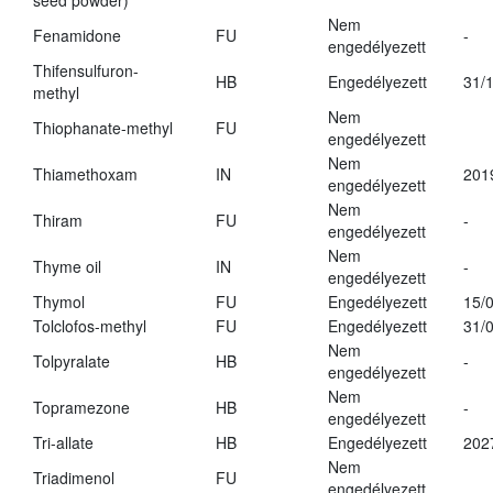
seed powder)
Nem
Fenamidone
FU
-
engedélyezett
Thifensulfuron-
HB
Engedélyezett
31/
methyl
Nem
Thiophanate-methyl
FU
engedélyezett
Nem
Thiamethoxam
IN
201
engedélyezett
Nem
Thiram
FU
-
engedélyezett
Nem
Thyme oil
IN
-
engedélyezett
Thymol
FU
Engedélyezett
15/
Tolclofos-methyl
FU
Engedélyezett
31/
Nem
Tolpyralate
HB
-
engedélyezett
Nem
Topramezone
HB
-
engedélyezett
Tri-allate
HB
Engedélyezett
202
Nem
Triadimenol
FU
engedélyezett