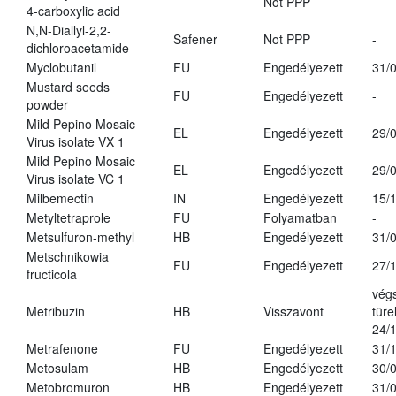
-
Not PPP
-
4-carboxylic acid
N,N-Diallyl-2,2-
Safener
Not PPP
-
dichloroacetamide
Myclobutanil
FU
Engedélyezett
31/
Mustard seeds
FU
Engedélyezett
-
powder
Mild Pepino Mosaic
EL
Engedélyezett
29/
Virus isolate VX 1
Mild Pepino Mosaic
EL
Engedélyezett
29/
Virus isolate VC 1
Milbemectin
IN
Engedélyezett
15/
Metyltetraprole
FU
Folyamatban
-
Metsulfuron-methyl
HB
Engedélyezett
31/
Metschnikowia
FU
Engedélyezett
27/
fructicola
vég
Metribuzin
HB
Visszavont
türe
24/
Metrafenone
FU
Engedélyezett
31/
Metosulam
HB
Engedélyezett
30/
Metobromuron
HB
Engedélyezett
31/