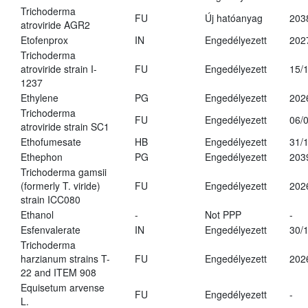
Trichoderma
FU
Új hatóanyag
203
atroviride AGR2
Etofenprox
IN
Engedélyezett
202
Trichoderma
atroviride strain I-
FU
Engedélyezett
15/
1237
Ethylene
PG
Engedélyezett
202
Trichoderma
FU
Engedélyezett
06/
atroviride strain SC1
Ethofumesate
HB
Engedélyezett
31/
Ethephon
PG
Engedélyezett
203
Trichoderma gamsii
(formerly T. viride)
FU
Engedélyezett
202
strain ICC080
Ethanol
-
Not PPP
-
Esfenvalerate
IN
Engedélyezett
30/
Trichoderma
harzianum strains T-
FU
Engedélyezett
202
22 and ITEM 908
Equisetum arvense
FU
Engedélyezett
-
L.