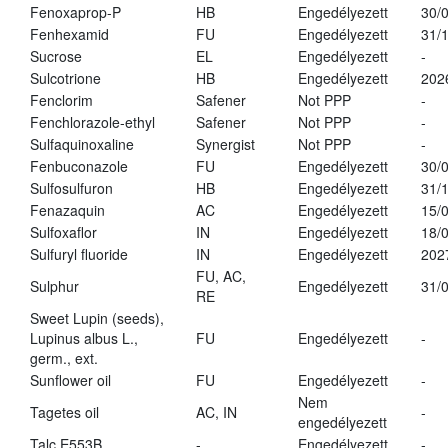
Fenoxaprop-P
HB
Engedélyezett
30/
Fenhexamid
FU
Engedélyezett
31/
Sucrose
EL
Engedélyezett
-
Sulcotrione
HB
Engedélyezett
202
Fenclorim
Safener
Not PPP
-
Fenchlorazole-ethyl
Safener
Not PPP
-
Sulfaquinoxaline
Synergist
Not PPP
-
Fenbuconazole
FU
Engedélyezett
30/
Sulfosulfuron
HB
Engedélyezett
31/
Fenazaquin
AC
Engedélyezett
15/
Sulfoxaflor
IN
Engedélyezett
18/
Sulfuryl fluoride
IN
Engedélyezett
202
FU, AC,
Sulphur
Engedélyezett
31/
RE
Sweet Lupin (seeds),
Lupinus albus L.,
FU
Engedélyezett
-
germ., ext.
Sunflower oil
FU
Engedélyezett
-
Nem
Tagetes oil
AC, IN
-
engedélyezett
Talc E553B
-
Engedélyezett
-