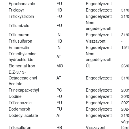
Epoxiconazole
FU
Engedélyezett
Triclopyr
HB
Engedélyezett
31/
Trifloxystrobin
FU
Engedélyezett
31/
Nem
Triflumizole
FU
engedélyezett
Triflumuron
IN
Engedélyezett
31/
Triflusulfuron
HB
Visszavont
-
Emamectin
IN
Engedélyezett
15/
Trimethylamine
Nem
AT
hydrochloride
engedélyezett
Elemental Iron
MO
Új
26/
E,Z-3,13-
Octadecadienyl
AT
Engedélyezett
31/
Acetate
Trinexapac-ethyl
PG
Engedélyezett
203
Dodine
FU
Engedélyezett
30/
Triticonazole
FU
Engedélyezett
202
Dodemorph
FU
Engedélyezett
202
Dodecyl acetate
AT
Engedélyezett
31/
vég
Tritosulforon
HB
Visszavont
türe