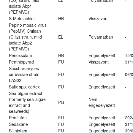
(EU) strain, mild
EL
Folyamatban
-
isolate Abp1
(PEPMVO)
S-Metolachlor
HB
Visszavont
Pepino mosaic virus
(PepMV) Chilean
(CH2) strain, mild
EL
Folyamatban
-
isolate Abp2
(PEPMVO)
Penoxsulam
HB
Engedélyezett
15/
Penthiopyrad
FU
Visszavont
31/
Saccharomyces
cerevisiae strain
FU
Engedélyezett
06/
LAS02
Salix spp. cortex
FU
Engedélyezett
-
Sea-algae extract
(formerly sea-algae
Nem
PG
extract and
engedélyezett
seaweeds)
Penflufen
FU
Engedélyezett
202
Sedaxane
FU
Engedélyezett
31/
Silthiofam
FU
Engedélyezett
30/