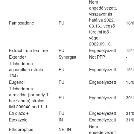
Nem
engedélyezett,
visszavonás
hatálya 2022.
Famoxadone
FU
16/
03.16., végső
türelmi idő
vége
2022.09.16.
Extract from tea tree
FU
Engedélyezett
15/
Extender
Synergist
Not PPP
-
Trichoderma
asperellum (strain
FU
Engedélyezett
15/
T34)
Eugenol
FU
Engedélyezett
15/
Trichoderma
atroviride (formerly T.
FU
Engedélyezett
30/
harzianum) strains
IMI 206040 and T11
Etridiazole
FU
Engedélyezett
31/
Etoxazole
IN
Engedélyezett
31/
Nem
Ethoprophos
NE, IN
-
engedélyezett