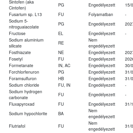
Sintofen (aka
PG
Engedélyezett
15/
Cintofen)
Fusarium sp. L13
FU
Folyamatban
-
Sodium 5-
PG
Engedélyezett
202
nitroguaiacolate
Fructose
EL
Engedélyezett
-
Sodium aluminium
Nem
RE
silicate
engedélyezett
Fosthiazate
NE
Engedélyezett
202
Fosetyl
FU
Engedélyezett
202
Formetanate
IN, AC
Engedélyezett
30/
Forchlorfenuron
PG
Engedélyezett
31/
Foramsulfuron
HB
Engedélyezett
31/
Sodium chloride
FU, IN
Engedélyezett
-
Sodium hydrogen
FU
Engedélyezett
-
carbonate
Fluxapyroxad
FU
Engedélyezett
31/
Nem
Sodium hypochlorite
BA
engedélyezett
Nem
Flutriafol
FU
31/
engedélyezett