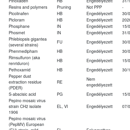
Pinoxaden
HB
Engedélyezett
31/
Resins and polymers
Pruning
Not PPP
-
Picolinafen
HB
Engedélyezett
30/
Picloram
HB
Engedélyezett
202
Phosphane
IN
Engedélyezett
15/
Phosmet
IN
Engedélyezett
31/
Phlebiopsis gigantea
FU
Engedélyezett
30/
(several strains)
Phenmedipham
HB
Engedélyezett
30/
Rimsulfuron (aka
HB
Engedélyezett
15/
renriduron)
Pethoxamid
HB
Engedélyezett
30/
Pepper dust
Nem
extraction residue
RE
engedélyezett
(PDER)
S-abscisic acid
PG
Engedélyezett
15/
Pepino mosaic virus
strain CH2 isolate
EL, VI
Engedélyezett
07/
1906
Pepino mosaic virus
(PepMV) European