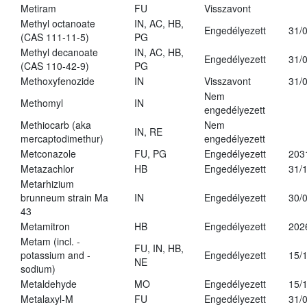
Metiram
FU
Visszavont
Methyl octanoate
IN, AC, HB,
Engedélyezett
31/
(CAS 111-11-5)
PG
Methyl decanoate
IN, AC, HB,
Engedélyezett
31/
(CAS 110-42-9)
PG
Methoxyfenozide
IN
Visszavont
31/
Nem
Methomyl
IN
engedélyezett
Methiocarb (aka
Nem
IN, RE
mercaptodimethur)
engedélyezett
Metconazole
FU, PG
Engedélyezett
203
Metazachlor
HB
Engedélyezett
31/
Metarhizium
brunneum strain Ma
IN
Engedélyezett
30/
43
Metamitron
HB
Engedélyezett
202
Metam (incl. -
FU, IN, HB,
potassium and -
Engedélyezett
15/
NE
sodium)
Metaldehyde
MO
Engedélyezett
15/
Metalaxyl-M
FU
Engedélyezett
31/