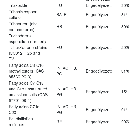
Triazoxide
FU
Engedélyezett
30/
Tribasic copper
BA, FU
Engedélyezett
31/
sulfate
Tribenuron (aka
HB
Engedélyezett
30/
metometuron)
Trichoderma
asperellum (formerly
T. harzianum) strains
FU
Engedélyezett
202
ICC012, T25 and
TV1
Fatty acids C8-C10
IN, AC, HB,
methyl esters (CAS
Engedélyezett
31/
PG
85566-26-3)
Fatty acids C7-C18
and C18 unsaturated
IN, AC, HB,
Engedélyezett
15/
potassium salts (CAS
PG
67701-09-1)
Fatty acids C7 to
IN, AC, HB,
Engedélyezett
01/
C20
PG
Fat distilation
RE
Engedélyezett
202
residues