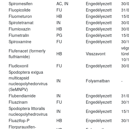
Spiromesifen
AC, IN
Engedélyezett
30/
Fluopicolide
FU
Engedélyezett
31/
Fluometuron
HB
Engedélyezett
15/
Spirotetramat
IN
Engedélyezett
30/
Flumioxazin
HB
Engedélyezett
30/
Flumetralin
PG
Engedélyezett
15/
Spiroxamine
FU
Engedélyezett
30/
vég
Flufenacet (formerly
HB
Visszavont
türe
fluthiamide)
10/
Fludioxonil
FU
Engedélyezett
30/
Spodoptera exigua
multicapsid
IN
Folyamatban
-
nucleopolyhedorvirus
(SeMNPV)
Flubendiamide
IN
Engedélyezett
31/
Fluazinam
FU
Engedélyezett
30/
Spodoptera littoralis
IN
Engedélyezett
15/
nucleopolyhedrovirus
Fluazifop-P
HB
Engedélyezett
30/
Florpyrauxifen-