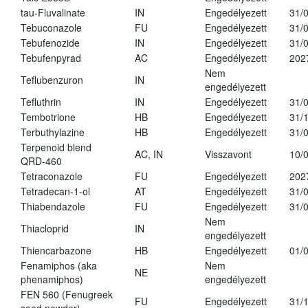
tau-Fluvalinate
IN
Engedélyezett
31/
Tebuconazole
FU
Engedélyezett
31/
Tebufenozide
IN
Engedélyezett
31/
Tebufenpyrad
AC
Engedélyezett
202
Nem
Teflubenzuron
IN
engedélyezett
Tefluthrin
IN
Engedélyezett
31/
Tembotrione
HB
Engedélyezett
31/
Terbuthylazine
HB
Engedélyezett
31/
Terpenoid blend
AC, IN
Visszavont
10/
QRD-460
Tetraconazole
FU
Engedélyezett
202
Tetradecan-1-ol
AT
Engedélyezett
31/
Thiabendazole
FU
Engedélyezett
31/
Nem
Thiacloprid
IN
engedélyezett
Thiencarbazone
HB
Engedélyezett
01/
Fenamiphos (aka
Nem
NE
phenamiphos)
engedélyezett
FEN 560 (Fenugreek
FU
Engedélyezett
31/