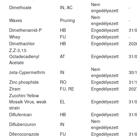
Nem
Dimethoate
IN, AC
-
engedélyezett
Nem
Waxes
Pruning
-
engedélyezett
Dimethenamid-P
HB
Engedélyezett
31/
Whey
FU
Engedélyezett
-
Dimethachlor
HB
Engedélyezett
202
Z,Z-3,13-
Octadecadienyl
AT
Engedélyezett
31/
Acetate
Nem
zeta-Cypermethrin
IN
30/
engedélyezett
Zinc phosphide
RO
Engedélyezett
31/
Ziram
FU, RE
Engedélyezett
202
Zucchini Yellow
Mosaik Virus, weak
EL
Engedélyezett
31/
strain
Diflufenican
HB
Engedélyezett
31/
Nem
Diflubenzuron
IN
engedélyezett
Difenoconazole
FU
Engedélyezett
31/