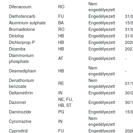
Nem
Difenacoum
RO
engedélyezett
Diethofencarb
FU
Engedélyezett
31/
Aluminium sulphate
BA
Engedélyezett
15/
Bromadiolone
RO
Engedélyezett
31/
Diclofop
HB
Engedélyezett
31/
Dichlorprop-P
HB
Engedélyezett
202
Dicamba
HB
Engedélyezett
202
Diammonium
AT
Engedélyezett
-
phosphate
Nem
Desmedipham
HB
-
engedélyezett
Denathonium
Nem
RE
01/
benzoate
engedélyezett
Deltamethrin
IN
Engedélyezett
30/
NE, FU,
Dazomet
Engedélyezett
30/
HB, ST
Daminozide
PG
Engedélyezett
15/
Nem
Cyromazine
IN
engedélyezett
Cyprodinil
FU
Engedélyezett
202