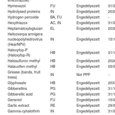
enilconazole)
Hymexazol
FU
Engedélyezett
31/
Hydrolysed proteins
IN
Engedélyezett
203
Hydrogen peroxide
BA, FU
Engedélyezett
-
Hexythiazox
AC, IN
Engedélyezett
31/
Heptamaloxyloglucan
EL
Engedélyezett
203
Helicoverpa armigera
nucleopolyhedrovirus
IN
Engedélyezett
15/
(HearNPV)
Haloxyfop-P
HB
Engedélyezett
31/
(Haloxyfop-R)
Halosulfuron methyl
HB
Engedélyezett
202
Halauxifen-methyl
HB
Engedélyezett
05/
Grease (bands, fruit
IN
Not PPP
-
trees)
Glyphosate
HB
Engedélyezett
203
Gibberellins
PG
Engedélyezett
31/
Gibberellic acid
PG
Engedélyezett
31/
Geraniol
FU
Engedélyezett
15/
Garlic extract
RE
Engedélyezett
29/
Gamma-cyhalothrin
IN
Engedélyezett
31/