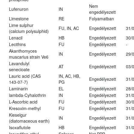
Nem
Lufenuron
IN
engedélyezett
Limestone
RE
Folyamatban
Lime sulphur
FU, IN, AC
Engedélyezett
31/
(calcium polysulphid)
Lenacil
HB
Engedélyezett
30/
Lecithins
FU
Engedélyezett
-
Akanthomyces
IN
Engedélyezett
29/
muscarius strain Ve6
Lavandulyl
AT
Engedélyezett
03/
senecioate
Lauric acid (CAS
IN, AC, HB,
Engedélyezett
31/
143-07-7)
PG
Laminarin
EL
Engedélyezett
28/
lambda-Cyhalothrin
IN
Engedélyezett
31/
L-Ascorbic acid
FU
Engedélyezett
30/
Kresoxim-methyl
FU
Engedélyezett
31/
Kieselgur
IN
Engedélyezett
31/
(diatomaceous earth)
Isoxaflutole
HB
Engedélyezett
31/