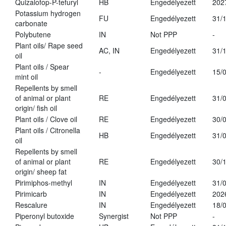
Quizalofop-P-tefuryl
HB
Engedélyezett
202
Potassium hydrogen
FU
Engedélyezett
31/
carbonate
Polybutene
IN
Not PPP
-
Plant oils/ Rape seed
AC, IN
Engedélyezett
31/
oil
Plant oils / Spear
-
Engedélyezett
15/
mint oil
Repellents by smell
of animal or plant
RE
Engedélyezett
31/
origin/ fish oil
Plant oils / Clove oil
RE
Engedélyezett
30/
Plant oils / Citronella
HB
Engedélyezett
31/
oil
Repellents by smell
of animal or plant
RE
Engedélyezett
30/
origin/ sheep fat
Pirimiphos-methyl
IN
Engedélyezett
31/
Pirimicarb
IN
Engedélyezett
202
Rescalure
IN
Engedélyezett
18/
Piperonyl butoxide
Synergist
Not PPP
-