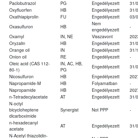
Paclobutrazol
PG
Engedélyezett
31/
Oxyfluorfen
HB
Engedélyezett
31/
Oxathiapiprolin
FU
Engedélyezett
03/
Nem
Oxasulfuron
HB
-
engedélyezett
Oxamyl
IN, NE
Visszavont
202
Oryzalin
HB
Engedélyezett
31/
Orange oil
IN
Engedélyezett
31/
Onion oil
RE
Engedélyezett
-
Oleic acid (CAS 112-
IN, AC, HB,
Engedélyezett
31/
80-1)
PG
Nicosulfuron
HB
Engedélyezett
202
Napropamide-M
HB
Folyamatban
-
Napropamide
HB
Engedélyezett
202
n-Tetradecylacetate
AT
Engedélyezett
31/
N-octyl
bicycloheptene
Synergist
Not PPP
-
dicarboximide
n-hexadecanyl
AT
Engedélyezett
31/
acetate
N-Acetyl thiazolidin-