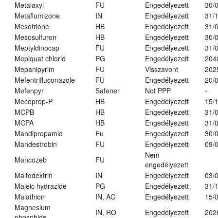
Metalaxyl
FU
Engedélyezett
30/
Metaflumizone
IN
Engedélyezett
31/
Mesotrione
HB
Engedélyezett
31/
Mesosulfuron
HB
Engedélyezett
30/
Meptyldinocap
FU
Engedélyezett
31/
Mepiquat chlorid
PG
Engedélyezett
204
Mepanipyrim
FU
Visszavont
202
Mefentrifluconazole
FU
Engedélyezett
20/
Mefenpyr
Safener
Not PPP
-
Mecoprop-P
HB
Engedélyezett
15/
MCPB
HB
Engedélyezett
31/
MCPA
HB
Engedélyezett
31/
Mandipropamid
Fu
Engedélyezett
30/
Mandestrobin
FU
Engedélyezett
09/
Nem
Mancozeb
FU
engedélyezett
Maltodextrin
IN
Engedélyezett
03/
Maleic hydrazide
PG
Engedélyezett
31/
Malathion
IN, AC
Engedélyezett
15/
Magnesium
IN, RO
Engedélyezett
202
phosphide