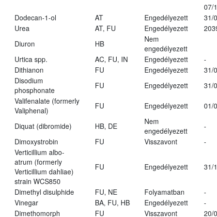
07/
Dodecan-1-ol
AT
Engedélyezett
31/
Urea
AT, FU
Engedélyezett
203
Nem
Diuron
HB
engedélyezett
Urtica spp.
AC, FU, IN
Engedélyezett
-
Dithianon
FU
Engedélyezett
31/
Disodium
FU
Engedélyezett
31/
phosphonate
Valifenalate (formerly
FU
Engedélyezett
01/
Valiphenal)
Nem
Diquat (dibromide)
HB, DE
-
engedélyezett
Dimoxystrobin
FU
Visszavont
-
Verticillium albo-
atrum (formerly
FU
Engedélyezett
31/
Verticillium dahliae)
strain WCS850
Dimethyl disulphide
FU, NE
Folyamatban
-
Vinegar
BA, FU, HB
Engedélyezett
-
Dimethomorph
FU
Visszavont
20/