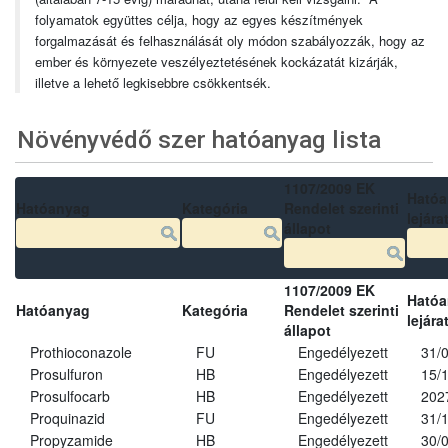
folyamatok együttes célja, hogy az egyes készítmények
forgalmazását és felhasználását oly módon szabályozzák, hogy az
ember és környezete veszélyeztetésének kockázatát kizárják,
illetve a lehető legkisebbre csökkentsék.
Növényvédő szer hatóanyag lista
1107/2009 EK
Ható
Hatóanyag
Kategória
Rendelet szerinti
lejára
állapot
1107/2009 EK
Ható
Hatóanyag
Kategória
Rendelet szerinti
lejára
állapot
Prothioconazole
FU
Engedélyezett
31/
Prosulfuron
HB
Engedélyezett
15/
Prosulfocarb
HB
Engedélyezett
202
Proquinazid
FU
Engedélyezett
31/
Propyzamide
HB
Engedélyezett
30/