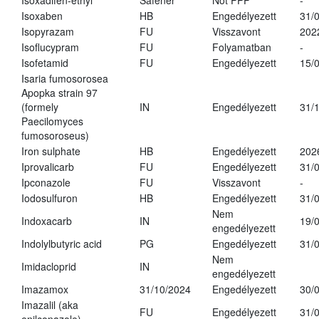
Isoxadifen-ethyl
Safener
Not PPP
-
Isoxaben
HB
Engedélyezett
31/
Isopyrazam
FU
Visszavont
202
Isoflucypram
FU
Folyamatban
-
Isofetamid
FU
Engedélyezett
15/
Isaria fumosorosea
Apopka strain 97
(formely
IN
Engedélyezett
31/
Paecilomyces
fumosoroseus)
Iron sulphate
HB
Engedélyezett
202
Iprovalicarb
FU
Engedélyezett
31/
Ipconazole
FU
Visszavont
-
Iodosulfuron
HB
Engedélyezett
31/
Nem
Indoxacarb
IN
19/
engedélyezett
Indolylbutyric acid
PG
Engedélyezett
31/
Nem
Imidacloprid
IN
engedélyezett
Imazamox
31/10/2024
Engedélyezett
30/
Imazalil (aka
FU
Engedélyezett
31/