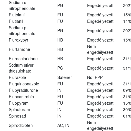
Sodium o-
PG
Engedélyezett
202
nitrophenolate
Flutolanil
FU
Engedélyezett
15/
Flutianil
FU
Engedélyezett
14/
Sodium p-
PG
Engedélyezett
202
nitrophenolate
Fluroxypyr
HB
Engedélyezett
15/
Nem
Flurtamone
HB
-
engedélyezett
Flurochloridone
HB
Engedélyezett
31/
Sodium silver
PG
Engedélyezett
31/
thiosulphate
Flurazole
Safener
Not PPP
-
Fluquinconazole
FU
Engedélyezett
31/
Flupyradifurone
IN
Engedélyezett
09/
Fluoxastrobin
FU
Engedélyezett
31/
Fluopyram
FU
Engedélyezett
15/
Spinetoram
IN
Engedélyezett
30/
Spinosad
IN
Engedélyezett
01/
Nem
Spirodiclofen
AC, IN
engedélyezett