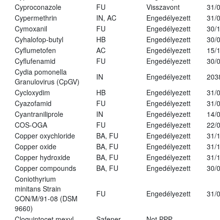
Cyproconazole
FU
Visszavont
31/
Cypermethrin
IN, AC
Engedélyezett
31/
Cymoxanil
FU
Engedélyezett
30/
Cyhalofop-butyl
HB
Engedélyezett
30/
Cyflumetofen
AC
Engedélyezett
15/
Cyflufenamid
FU
Engedélyezett
30/
Cydia pomonella
IN
Engedélyezett
203
Granulovirus (CpGV)
Cycloxydim
HB
Engedélyezett
31/
Cyazofamid
FU
Engedélyezett
31/
Cyantraniliprole
IN
Engedélyezett
14/
COS-OGA
FU
Engedélyezett
22/
Copper oxychloride
BA, FU
Engedélyezett
31/
Copper oxide
BA, FU
Engedélyezett
31/
Copper hydroxide
BA, FU
Engedélyezett
31/
Copper compounds
BA, FU
Engedélyezett
30/
Coniothyrium
minitans Strain
FU
Engedélyezett
31/
CON/M/91-08 (DSM
9660)
Cloquintocet mexyl
Safener
Not PPP
-