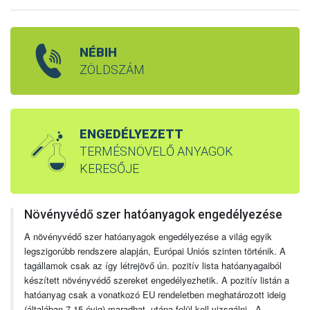
NÉBIH
ZÖLDSZÁM
ENGEDÉLYEZETT
TERMÉSNÖVELŐ ANYAGOK
KERESŐJE
Növényvédő szer hatóanyagok engedélyezése
A növényvédő szer hatóanyagok engedélyezése a világ egyik
legszigorúbb rendszere alapján, Európai Uniós szinten történik. A
tagállamok csak az így létrejövő ún. pozitív lista hatóanyagaiból
készített növényvédő szereket engedélyezhetik. A pozitív listán a
hatóanyag csak a vonatkozó EU rendeletben meghatározott ideig
(általában 7-15 évig) maradhat, utána felül kell vizsgálni. A