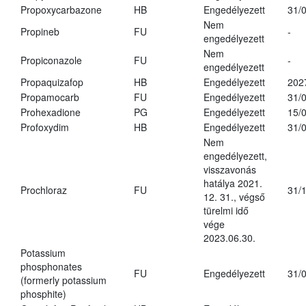
Propoxycarbazone
HB
Engedélyezett
31/
Nem
Propineb
FU
-
engedélyezett
Nem
Propiconazole
FU
-
engedélyezett
Propaquizafop
HB
Engedélyezett
202
Propamocarb
FU
Engedélyezett
31/
Prohexadione
PG
Engedélyezett
15/
Profoxydim
HB
Engedélyezett
31/
Nem
engedélyezett,
visszavonás
hatálya 2021.
Prochloraz
FU
31/
12. 31., végső
türelmi idő
vége
2023.06.30.
Potassium
phosphonates
FU
Engedélyezett
31/
(formerly potassium
phosphite)