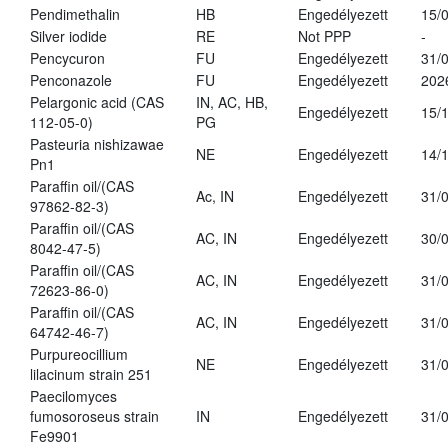
Pendimethalin
HB
Engedélyezett
15/
Silver iodide
RE
Not PPP
-
Pencycuron
FU
Engedélyezett
31/
Penconazole
FU
Engedélyezett
202
Pelargonic acid (CAS
IN, AC, HB,
Engedélyezett
15/
112-05-0)
PG
Pasteuria nishizawae
NE
Engedélyezett
14/
Pn1
Paraffin oil/(CAS
Ac, IN
Engedélyezett
31/
97862-82-3)
Paraffin oil/(CAS
AC, IN
Engedélyezett
30/
8042-47-5)
Paraffin oil/(CAS
AC, IN
Engedélyezett
31/
72623-86-0)
Paraffin oil/(CAS
AC, IN
Engedélyezett
31/
64742-46-7)
Purpureocillium
NE
Engedélyezett
31/
lilacinum strain 251
Paecilomyces
fumosoroseus strain
IN
Engedélyezett
31/
Fe9901