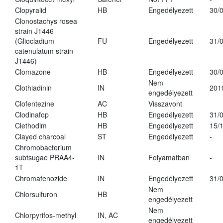
Clopyralid
HB
Engedélyezett
30/
Clonostachys rosea
strain J1446
(Gliocladium
FU
Engedélyezett
31/
catenulatum strain
J1446)
Clomazone
HB
Engedélyezett
30/
Nem
Clothiadinin
IN
201
engedélyezett
Clofentezine
AC
Visszavont
Clodinafop
HB
Engedélyezett
31/
Clethodim
HB
Engedélyezett
15/
Clayed charcoal
ST
Engedélyezett
-
Chromobacterium
subtsugae PRAA4-
IN
Folyamatban
-
1T
Chromafenozide
IN
Engedélyezett
31/
Nem
Chlorsulfuron
HB
engedélyezett
Nem
Chlorpyrifos-methyl
IN, AC
engedélyezett