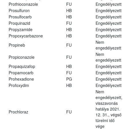
Prothioconazole
FU
Engedélyezett
Prosulfuron
HB
Engedélyezett
Prosulfocarb
HB
Engedélyezett
Proquinazid
FU
Engedélyezett
Propyzamide
HB
Engedélyezett
Propoxycarbazone
HB
Engedélyezett
Nem
Propineb
FU
engedélyezett
Nem
Propiconazole
FU
engedélyezett
Propaquizafop
HB
Engedélyezett
Propamocarb
FU
Engedélyezett
Prohexadione
PG
Engedélyezett
Profoxydim
HB
Engedélyezett
Nem
engedélyezett,
visszavonás
hatálya 2021.
Prochloraz
FU
12. 31., végső
türelmi idő
vége