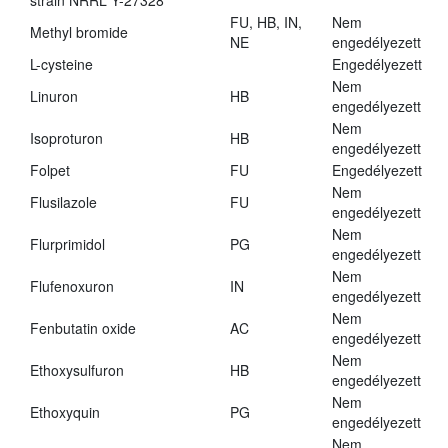
strain NRRL Y-27328
FU, HB, IN,
Nem
Methyl bromide
NE
engedélyezett
L-cysteine
Engedélyezett
Nem
Linuron
HB
engedélyezett
Nem
Isoproturon
HB
engedélyezett
Folpet
FU
Engedélyezett
Nem
Flusilazole
FU
engedélyezett
Nem
Flurprimidol
PG
engedélyezett
Nem
Flufenoxuron
IN
engedélyezett
Nem
Fenbutatin oxide
AC
engedélyezett
Nem
Ethoxysulfuron
HB
engedélyezett
Nem
Ethoxyquin
PG
engedélyezett
Nem