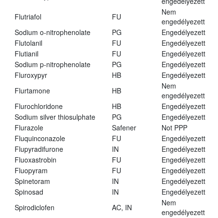
engedélyezett
Nem
Flutriafol
FU
engedélyezett
Sodium o-nitrophenolate
PG
Engedélyezett
Flutolanil
FU
Engedélyezett
Flutianil
FU
Engedélyezett
Sodium p-nitrophenolate
PG
Engedélyezett
Fluroxypyr
HB
Engedélyezett
Nem
Flurtamone
HB
engedélyezett
Flurochloridone
HB
Engedélyezett
Sodium silver thiosulphate
PG
Engedélyezett
Flurazole
Safener
Not PPP
Fluquinconazole
FU
Engedélyezett
Flupyradifurone
IN
Engedélyezett
Fluoxastrobin
FU
Engedélyezett
Fluopyram
FU
Engedélyezett
Spinetoram
IN
Engedélyezett
Spinosad
IN
Engedélyezett
Nem
Spirodiclofen
AC, IN
engedélyezett