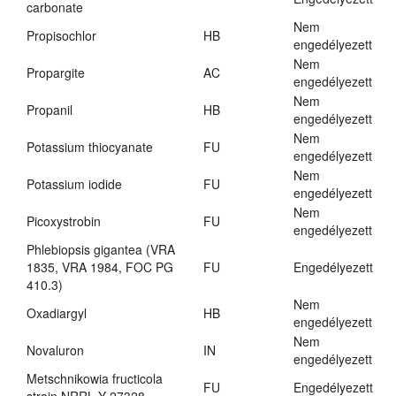
carbonate
Nem
Propisochlor
HB
engedélyezett
Nem
Propargite
AC
engedélyezett
Nem
Propanil
HB
engedélyezett
Nem
Potassium thiocyanate
FU
engedélyezett
Nem
Potassium iodide
FU
engedélyezett
Nem
Picoxystrobin
FU
engedélyezett
Phlebiopsis gigantea (VRA
1835, VRA 1984, FOC PG
FU
Engedélyezett
410.3)
Nem
Oxadiargyl
HB
engedélyezett
Nem
Novaluron
IN
engedélyezett
Metschnikowia fructicola
FU
Engedélyezett