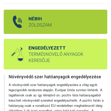
NÉBIH
ZÖLDSZÁM
ENGEDÉLYEZETT
TERMÉSNÖVELŐ ANYAGOK
KERESŐJE
Növényvédő szer hatóanyagok engedélyezése
A növényvédő szer hatóanyagok engedélyezése a világ egyik
legszigorúbb rendszere alapján, Európai Uniós szinten történik. A
tagállamok csak az így létrejövő ún. pozitív lista hatóanyagaiból
készített növényvédő szereket engedélyezhetik. A pozitív listán a
hatóanyag csak a vonatkozó EU rendeletben meghatározott ideig
(általában 7-15 évig) maradhat, utána felül kell vizsgálni. A