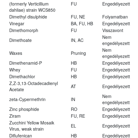
(formerly Verticillium
FU
Engedélyezett
dahliae) strain WCS850
Dimethyl disulphide
FU, NE
Folyamatban
Vinegar
BA, FU, HB
Engedélyezett
Dimethomorph
FU
Visszavont
Nem
Dimethoate
IN, AC
engedélyezett
Nem
Waxes
Pruning
engedélyezett
Dimethenamid-P
HB
Engedélyezett
Whey
FU
Engedélyezett
Dimethachlor
HB
Engedélyezett
Z,Z-3,13-Octadecadienyl
AT
Engedélyezett
Acetate
Nem
zeta-Cypermethrin
IN
engedélyezett
Zinc phosphide
RO
Engedélyezett
Ziram
FU, RE
Engedélyezett
Zucchini Yellow Mosaik
EL
Engedélyezett
Virus, weak strain
Diflufenican
HB
Engedélyezett