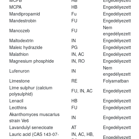
MCPB
HB
Engedélyezett
MCPA
HB
Engedélyezett
Mandipropamid
Fu
Engedélyezett
Mandestrobin
FU
Engedélyezett
Nem
Mancozeb
FU
engedélyezett
Maltodextrin
IN
Engedélyezett
Maleic hydrazide
PG
Engedélyezett
Malathion
IN, AC
Engedélyezett
Magnesium phosphide
IN, RO
Engedélyezett
Nem
Lufenuron
IN
engedélyezett
Limestone
RE
Folyamatban
Lime sulphur (calcium
FU, IN, AC
Engedélyezett
polysulphid)
Lenacil
HB
Engedélyezett
Lecithins
FU
Engedélyezett
Akanthomyces muscarius
IN
Engedélyezett
strain Ve6
Lavandulyl senecioate
AT
Engedélyezett
Lauric acid (CAS 143-07-
IN, AC, HB,
Engedélyezett