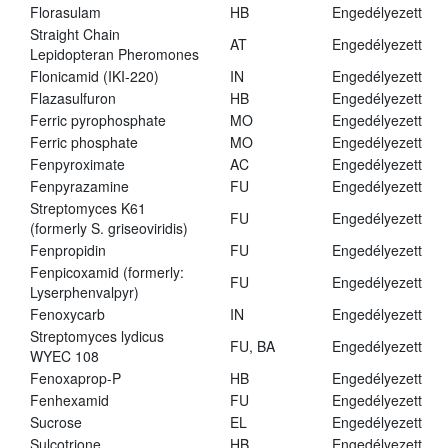
Florasulam
HB
Engedélyezett
Straight Chain
AT
Engedélyezett
Lepidopteran Pheromones
Flonicamid (IKI-220)
IN
Engedélyezett
Flazasulfuron
HB
Engedélyezett
Ferric pyrophosphate
MO
Engedélyezett
Ferric phosphate
MO
Engedélyezett
Fenpyroximate
AC
Engedélyezett
Fenpyrazamine
FU
Engedélyezett
Streptomyces K61
FU
Engedélyezett
(formerly S. griseoviridis)
Fenpropidin
FU
Engedélyezett
Fenpicoxamid (formerly:
FU
Engedélyezett
Lyserphenvalpyr)
Fenoxycarb
IN
Engedélyezett
Streptomyces lydicus
FU, BA
Engedélyezett
WYEC 108
Fenoxaprop-P
HB
Engedélyezett
Fenhexamid
FU
Engedélyezett
Sucrose
EL
Engedélyezett
Sulcotrione
HB
Engedélyezett