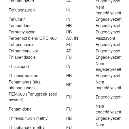
Tebufenpyrad
AC
Engedélyezett
Nem
Teflubenzuron
IN
engedélyezett
Tefluthrin
IN
Engedélyezett
Tembotrione
HB
Engedélyezett
Terbuthylazine
HB
Engedélyezett
Terpenoid blend QRD-460
AC, IN
Visszavont
Tetraconazole
FU
Engedélyezett
Tetradecan-1-ol
AT
Engedélyezett
Thiabendazole
FU
Engedélyezett
Nem
Thiacloprid
IN
engedélyezett
Thiencarbazone
HB
Engedélyezett
Fenamiphos (aka
Nem
NE
phenamiphos)
engedélyezett
FEN 560 (Fenugreek seed
FU
Engedélyezett
powder)
Nem
Fenamidone
FU
engedélyezett
Thifensulfuron-methyl
HB
Engedélyezett
Nem
Thiophanate-methyl
FU