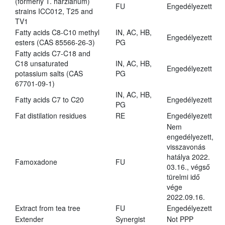
(formerly T. harzianum)
FU
Engedélyezett
strains ICC012, T25 and
TV1
Fatty acids C8-C10 methyl
IN, AC, HB,
Engedélyezett
esters (CAS 85566-26-3)
PG
Fatty acids C7-C18 and
C18 unsaturated
IN, AC, HB,
Engedélyezett
potassium salts (CAS
PG
67701-09-1)
IN, AC, HB,
Fatty acids C7 to C20
Engedélyezett
PG
Fat distilation residues
RE
Engedélyezett
Nem
engedélyezett,
visszavonás
hatálya 2022.
Famoxadone
FU
03.16., végső
türelmi idő
vége
2022.09.16.
Extract from tea tree
FU
Engedélyezett
Extender
Synergist
Not PPP