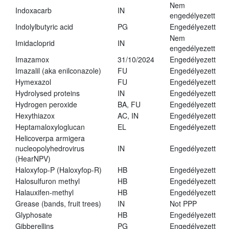
Nem
Indoxacarb
IN
engedélyezett
Indolylbutyric acid
PG
Engedélyezett
Nem
Imidacloprid
IN
engedélyezett
Imazamox
31/10/2024
Engedélyezett
Imazalil (aka enilconazole)
FU
Engedélyezett
Hymexazol
FU
Engedélyezett
Hydrolysed proteins
IN
Engedélyezett
Hydrogen peroxide
BA, FU
Engedélyezett
Hexythiazox
AC, IN
Engedélyezett
Heptamaloxyloglucan
EL
Engedélyezett
Helicoverpa armigera
nucleopolyhedrovirus
IN
Engedélyezett
(HearNPV)
Haloxyfop-P (Haloxyfop-R)
HB
Engedélyezett
Halosulfuron methyl
HB
Engedélyezett
Halauxifen-methyl
HB
Engedélyezett
Grease (bands, fruit trees)
IN
Not PPP
Glyphosate
HB
Engedélyezett
Gibberellins
PG
Engedélyezett