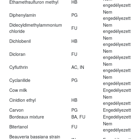
Ethamethsulfuron methyl
HB
engedélyezett
Nem
Diphenylamin
PG
engedélyezett
Didecyldimethylammonium
Nem
FU
chloride
engedélyezett
Nem
Dichlobenil
HB
engedélyezett
Nem
Dicloran
FU
engedélyezett
Nem
Cyfluthrin
AC, IN
engedélyezett
Nem
Cyclanilide
PG
engedélyezett
Cow milk
Engedélyezett
Nem
Cinidion ethyl
HB
engedélyezett
Carvon
PG
Engedélyezett
Bordeaux mixture
BA, FU
Engedélyezett
Nem
Bitertanol
FU
engedélyezett
Beauveria bassiana strain