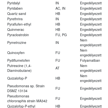
Pyridalyl
IN
Engedélyezett
Pyridaben
AC, IN
Engedélyezett
Quartz sand
HB
Engedélyezett
Pyrethrins
IN
Engedélyezett
Pyraflufen-ethyl
HB
Engedélyezett
Quinmerac
HB
Engedélyezett
Pyraclostrobin
FU, PG
Engedélyezett
Nem
Pymetrozine
IN
engedélyezett
Nem
Quinoxyfen
FU
engedélyezett
Pydiflumetofen
FU
Folyamatban
Putrescine (1,4-
Nem
AT
Diaminobutane)
engedélyezett
Nem
Quizalofop-P
HB
engedélyezett
Pseudomonas sp. Strain
FU
Engedélyezett
DSMZ 13134
Pseudomonas
FU
Engedélyezett
chlororaphis strain MA342
Quizalofop-P-ethyl
HB
Engedélyezett