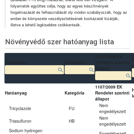
folyamatok együttes célja, hogy az egyes készítmények
forgalmazását és felhasználását oly módon szabályozzák, hogy az
ember és környezete veszélyeztetésének kockázatát kizárják,
illetve a lehető legkisebbre csökkentsék.
Növényvédő szer hatóanyag lista
1107/2009 EK
Hatóanyag
Kategória
Rendelet szerinti
l
állapot
1107/2009 EK
Hatóanyag
Kategória
Rendelet szerinti
l
állapot
Nem
Tricyclazole
FU
engedélyezett
Nem
Triasulfuron
HB
engedélyezett
Sodium hydrogen
Engedélyezett