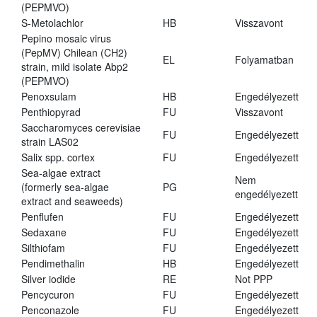
(PEPMVO)
S-Metolachlor
HB
Visszavont
Pepino mosaic virus
(PepMV) Chilean (CH2)
EL
Folyamatban
strain, mild isolate Abp2
(PEPMVO)
Penoxsulam
HB
Engedélyezett
Penthiopyrad
FU
Visszavont
Saccharomyces cerevisiae
FU
Engedélyezett
strain LAS02
Salix spp. cortex
FU
Engedélyezett
Sea-algae extract
Nem
(formerly sea-algae
PG
engedélyezett
extract and seaweeds)
Penflufen
FU
Engedélyezett
Sedaxane
FU
Engedélyezett
Silthiofam
FU
Engedélyezett
Pendimethalin
HB
Engedélyezett
Silver iodide
RE
Not PPP
Pencycuron
FU
Engedélyezett
Penconazole
FU
Engedélyezett