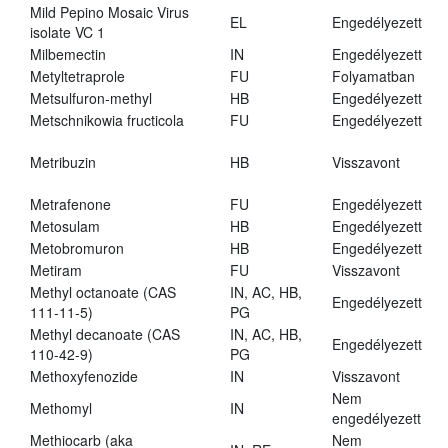
Mild Pepino Mosaic Virus
EL
Engedélyezett
isolate VC 1
Milbemectin
IN
Engedélyezett
Metyltetraprole
FU
Folyamatban
Metsulfuron-methyl
HB
Engedélyezett
Metschnikowia fructicola
FU
Engedélyezett
Metribuzin
HB
Visszavont
Metrafenone
FU
Engedélyezett
Metosulam
HB
Engedélyezett
Metobromuron
HB
Engedélyezett
Metiram
FU
Visszavont
Methyl octanoate (CAS
IN, AC, HB,
Engedélyezett
111-11-5)
PG
Methyl decanoate (CAS
IN, AC, HB,
Engedélyezett
110-42-9)
PG
Methoxyfenozide
IN
Visszavont
Nem
Methomyl
IN
engedélyezett
Methiocarb (aka
Nem