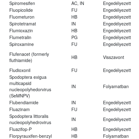
Spiromesifen
AC, IN
Engedélyezett
Fluopicolide
FU
Engedélyezett
Fluometuron
HB
Engedélyezett
Spirotetramat
IN
Engedélyezett
Flumioxazin
HB
Engedélyezett
Flumetralin
PG
Engedélyezett
Spiroxamine
FU
Engedélyezett
Flufenacet (formerly
HB
Visszavont
fluthiamide)
Fludioxonil
FU
Engedélyezett
Spodoptera exigua
multicapsid
IN
Folyamatban
nucleopolyhedorvirus
(SeMNPV)
Flubendiamide
IN
Engedélyezett
Fluazinam
FU
Engedélyezett
Spodoptera littoralis
IN
Engedélyezett
nucleopolyhedrovirus
Fluazifop-P
HB
Engedélyezett
Florpyrauxifen-benzyl
HB
Folyamatban