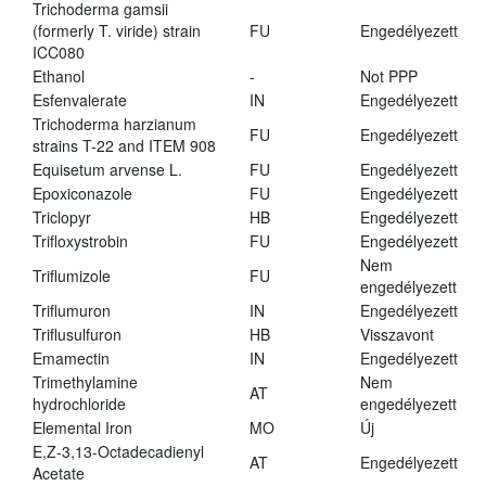
Trichoderma gamsii
(formerly T. viride) strain
FU
Engedélyezett
ICC080
Ethanol
-
Not PPP
Esfenvalerate
IN
Engedélyezett
Trichoderma harzianum
FU
Engedélyezett
strains T-22 and ITEM 908
Equisetum arvense L.
FU
Engedélyezett
Epoxiconazole
FU
Engedélyezett
Triclopyr
HB
Engedélyezett
Trifloxystrobin
FU
Engedélyezett
Nem
Triflumizole
FU
engedélyezett
Triflumuron
IN
Engedélyezett
Triflusulfuron
HB
Visszavont
Emamectin
IN
Engedélyezett
Trimethylamine
Nem
AT
hydrochloride
engedélyezett
Elemental Iron
MO
Új
E,Z-3,13-Octadecadienyl
AT
Engedélyezett
Acetate