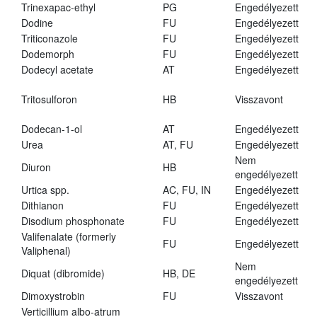
Trinexapac-ethyl
PG
Engedélyezett
Dodine
FU
Engedélyezett
Triticonazole
FU
Engedélyezett
Dodemorph
FU
Engedélyezett
Dodecyl acetate
AT
Engedélyezett
Tritosulforon
HB
Visszavont
Dodecan-1-ol
AT
Engedélyezett
Urea
AT, FU
Engedélyezett
Nem
Diuron
HB
engedélyezett
Urtica spp.
AC, FU, IN
Engedélyezett
Dithianon
FU
Engedélyezett
Disodium phosphonate
FU
Engedélyezett
Valifenalate (formerly
FU
Engedélyezett
Valiphenal)
Nem
Diquat (dibromide)
HB, DE
engedélyezett
Dimoxystrobin
FU
Visszavont
Verticillium albo-atrum