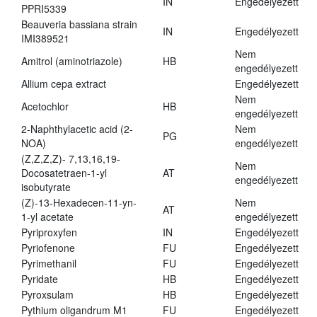
IN
Engedélyezett
PPRI5339
Beauveria bassiana strain
IN
Engedélyezett
IMI389521
Nem
Amitrol (aminotriazole)
HB
engedélyezett
Allium cepa extract
Engedélyezett
Nem
Acetochlor
HB
engedélyezett
2-Naphthylacetic acid (2-
Nem
PG
NOA)
engedélyezett
(Z,Z,Z,Z)- 7,13,16,19-
Nem
Docosatetraen-1-yl
AT
engedélyezett
isobutyrate
(Z)-13-Hexadecen-11-yn-
Nem
AT
1-yl acetate
engedélyezett
Pyriproxyfen
IN
Engedélyezett
Pyriofenone
FU
Engedélyezett
Pyrimethanil
FU
Engedélyezett
Pyridate
HB
Engedélyezett
Pyroxsulam
HB
Engedélyezett
Pythium oligandrum M1
FU
Engedélyezett