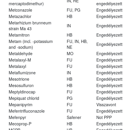
IN, RE
mercaptodimethur)
engedélyezett
Metconazole
FU, PG
Engedélyezett
Metazachlor
HB
Engedélyezett
Metarhizium brunneum
IN
Engedélyezett
strain Ma 43
Metamitron
HB
Engedélyezett
Metam (incl. -potassium
FU, IN, HB,
Engedélyezett
and -sodium)
NE
Metaldehyde
MO
Engedélyezett
Metalaxyl-M
FU
Engedélyezett
Metalaxyl
FU
Engedélyezett
Metaflumizone
IN
Engedélyezett
Mesotrione
HB
Engedélyezett
Mesosulfuron
HB
Engedélyezett
Meptyldinocap
FU
Engedélyezett
Mepiquat chlorid
PG
Engedélyezett
Mepanipyrim
FU
Visszavont
Mefentrifluconazole
FU
Engedélyezett
Mefenpyr
Safener
Not PPP
Mecoprop-P
HB
Engedélyezett