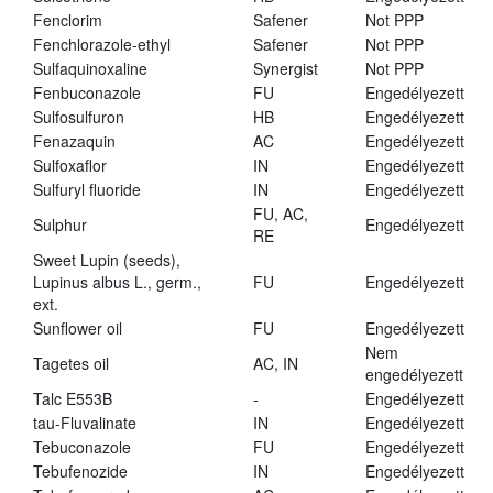
Fenclorim
Safener
Not PPP
Fenchlorazole-ethyl
Safener
Not PPP
Sulfaquinoxaline
Synergist
Not PPP
Fenbuconazole
FU
Engedélyezett
Sulfosulfuron
HB
Engedélyezett
Fenazaquin
AC
Engedélyezett
Sulfoxaflor
IN
Engedélyezett
Sulfuryl fluoride
IN
Engedélyezett
FU, AC,
Sulphur
Engedélyezett
RE
Sweet Lupin (seeds),
Lupinus albus L., germ.,
FU
Engedélyezett
ext.
Sunflower oil
FU
Engedélyezett
Nem
Tagetes oil
AC, IN
engedélyezett
Talc E553B
-
Engedélyezett
tau-Fluvalinate
IN
Engedélyezett
Tebuconazole
FU
Engedélyezett
Tebufenozide
IN
Engedélyezett