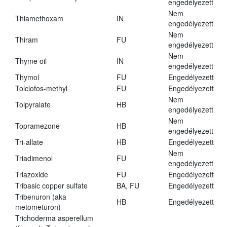
engedélyezett
Nem
Thiamethoxam
IN
engedélyezett
Nem
Thiram
FU
engedélyezett
Nem
Thyme oil
IN
engedélyezett
Thymol
FU
Engedélyezett
Tolclofos-methyl
FU
Engedélyezett
Nem
Tolpyralate
HB
engedélyezett
Nem
Topramezone
HB
engedélyezett
Tri-allate
HB
Engedélyezett
Nem
Triadimenol
FU
engedélyezett
Triazoxide
FU
Engedélyezett
Tribasic copper sulfate
BA, FU
Engedélyezett
Tribenuron (aka
HB
Engedélyezett
metometuron)
Trichoderma asperellum