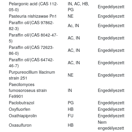
Pelargonic acid (CAS 112-
IN, AC, HB,
Engedélyezett
05-0)
PG
Pasteuria nishizawae Pn1
NE
Engedélyezett
Paraffin oil/(CAS 97862-
Ac, IN
Engedélyezett
82-3)
Paraffin oil/(CAS 8042-47-
AC, IN
Engedélyezett
5)
Paraffin oil/(CAS 72623-
AC, IN
Engedélyezett
86-0)
Paraffin oil/(CAS 64742-
AC, IN
Engedélyezett
46-7)
Purpureocillium lilacinum
NE
Engedélyezett
strain 251
Paecilomyces
fumosoroseus strain
IN
Engedélyezett
Fe9901
Paclobutrazol
PG
Engedélyezett
Oxyfluorfen
HB
Engedélyezett
Oxathiapiprolin
FU
Engedélyezett
Nem
Oxasulfuron
HB
engedélyezett