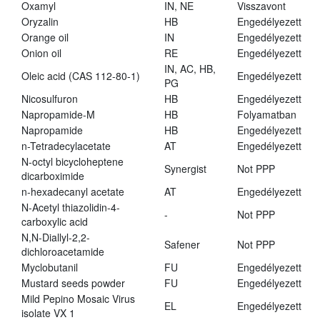
Oxamyl
IN, NE
Visszavont
Oryzalin
HB
Engedélyezett
Orange oil
IN
Engedélyezett
Onion oil
RE
Engedélyezett
IN, AC, HB,
Oleic acid (CAS 112-80-1)
Engedélyezett
PG
Nicosulfuron
HB
Engedélyezett
Napropamide-M
HB
Folyamatban
Napropamide
HB
Engedélyezett
n-Tetradecylacetate
AT
Engedélyezett
N-octyl bicycloheptene
Synergist
Not PPP
dicarboximide
n-hexadecanyl acetate
AT
Engedélyezett
N-Acetyl thiazolidin-4-
-
Not PPP
carboxylic acid
N,N-Diallyl-2,2-
Safener
Not PPP
dichloroacetamide
Myclobutanil
FU
Engedélyezett
Mustard seeds powder
FU
Engedélyezett
Mild Pepino Mosaic Virus
EL
Engedélyezett
isolate VX 1