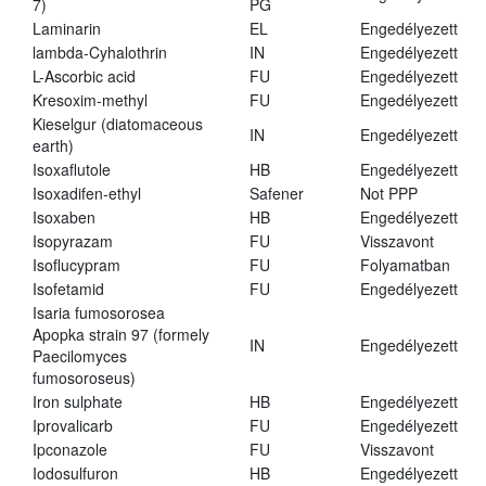
7)
PG
Laminarin
EL
Engedélyezett
lambda-Cyhalothrin
IN
Engedélyezett
L-Ascorbic acid
FU
Engedélyezett
Kresoxim-methyl
FU
Engedélyezett
Kieselgur (diatomaceous
IN
Engedélyezett
earth)
Isoxaflutole
HB
Engedélyezett
Isoxadifen-ethyl
Safener
Not PPP
Isoxaben
HB
Engedélyezett
Isopyrazam
FU
Visszavont
Isoflucypram
FU
Folyamatban
Isofetamid
FU
Engedélyezett
Isaria fumosorosea
Apopka strain 97 (formely
IN
Engedélyezett
Paecilomyces
fumosoroseus)
Iron sulphate
HB
Engedélyezett
Iprovalicarb
FU
Engedélyezett
Ipconazole
FU
Visszavont
Iodosulfuron
HB
Engedélyezett