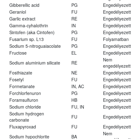
Gibberellic acid
PG
Engedélyezett
Geraniol
FU
Engedélyezett
Garlic extract
RE
Engedélyezett
Gamma-cyhalothrin
IN
Engedélyezett
Sintofen (aka Cintofen)
PG
Engedélyezett
Fusarium sp. L13
FU
Folyamatban
Sodium 5-nitroguaiacolate
PG
Engedélyezett
Fructose
EL
Engedélyezett
Nem
Sodium aluminium silicate
RE
engedélyezett
Fosthiazate
NE
Engedélyezett
Fosetyl
FU
Engedélyezett
Formetanate
IN, AC
Engedélyezett
Forchlorfenuron
PG
Engedélyezett
Foramsulfuron
HB
Engedélyezett
Sodium chloride
FU, IN
Engedélyezett
Sodium hydrogen
FU
Engedélyezett
carbonate
Fluxapyroxad
FU
Engedélyezett
Nem
Sodium hypochlorite
BA