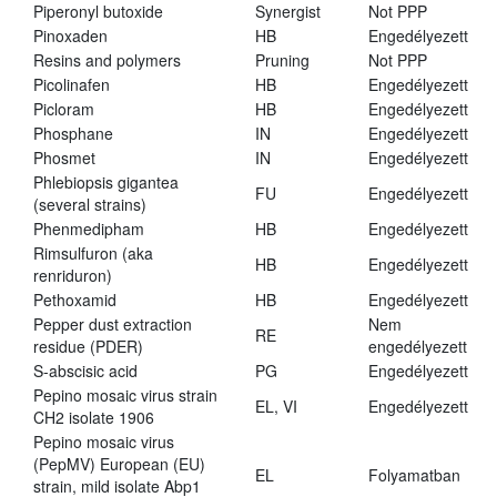
Piperonyl butoxide
Synergist
Not PPP
Pinoxaden
HB
Engedélyezett
Resins and polymers
Pruning
Not PPP
Picolinafen
HB
Engedélyezett
Picloram
HB
Engedélyezett
Phosphane
IN
Engedélyezett
Phosmet
IN
Engedélyezett
Phlebiopsis gigantea
FU
Engedélyezett
(several strains)
Phenmedipham
HB
Engedélyezett
Rimsulfuron (aka
HB
Engedélyezett
renriduron)
Pethoxamid
HB
Engedélyezett
Pepper dust extraction
Nem
RE
residue (PDER)
engedélyezett
S-abscisic acid
PG
Engedélyezett
Pepino mosaic virus strain
EL, VI
Engedélyezett
CH2 isolate 1906
Pepino mosaic virus
(PepMV) European (EU)
EL
Folyamatban
strain, mild isolate Abp1