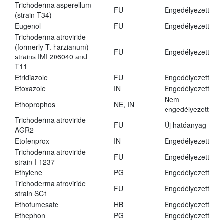
Trichoderma asperellum
FU
Engedélyezett
(strain T34)
Eugenol
FU
Engedélyezett
Trichoderma atroviride
(formerly T. harzianum)
FU
Engedélyezett
strains IMI 206040 and
T11
Etridiazole
FU
Engedélyezett
Etoxazole
IN
Engedélyezett
Nem
Ethoprophos
NE, IN
engedélyezett
Trichoderma atroviride
FU
Új hatóanyag
AGR2
Etofenprox
IN
Engedélyezett
Trichoderma atroviride
FU
Engedélyezett
strain I-1237
Ethylene
PG
Engedélyezett
Trichoderma atroviride
FU
Engedélyezett
strain SC1
Ethofumesate
HB
Engedélyezett
Ethephon
PG
Engedélyezett