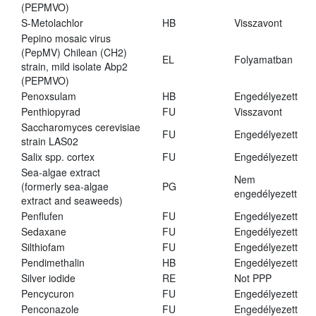
(PEPMVO)
S-Metolachlor
HB
Visszavont
Pepino mosaic virus
(PepMV) Chilean (CH2)
EL
Folyamatban
strain, mild isolate Abp2
(PEPMVO)
Penoxsulam
HB
Engedélyezett
Penthiopyrad
FU
Visszavont
Saccharomyces cerevisiae
FU
Engedélyezett
strain LAS02
Salix spp. cortex
FU
Engedélyezett
Sea-algae extract
Nem
(formerly sea-algae
PG
engedélyezett
extract and seaweeds)
Penflufen
FU
Engedélyezett
Sedaxane
FU
Engedélyezett
Silthiofam
FU
Engedélyezett
Pendimethalin
HB
Engedélyezett
Silver iodide
RE
Not PPP
Pencycuron
FU
Engedélyezett
Penconazole
FU
Engedélyezett