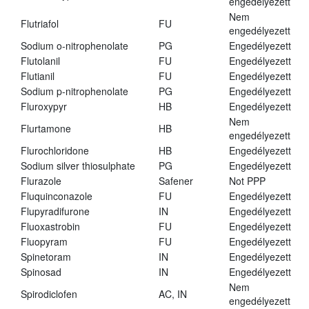
engedélyezett
Nem
Flutriafol
FU
engedélyezett
Sodium o-nitrophenolate
PG
Engedélyezett
Flutolanil
FU
Engedélyezett
Flutianil
FU
Engedélyezett
Sodium p-nitrophenolate
PG
Engedélyezett
Fluroxypyr
HB
Engedélyezett
Nem
Flurtamone
HB
engedélyezett
Flurochloridone
HB
Engedélyezett
Sodium silver thiosulphate
PG
Engedélyezett
Flurazole
Safener
Not PPP
Fluquinconazole
FU
Engedélyezett
Flupyradifurone
IN
Engedélyezett
Fluoxastrobin
FU
Engedélyezett
Fluopyram
FU
Engedélyezett
Spinetoram
IN
Engedélyezett
Spinosad
IN
Engedélyezett
Nem
Spirodiclofen
AC, IN
engedélyezett