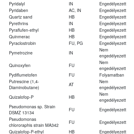
Pyridalyl
IN
Engedélyezett
Pyridaben
AC, IN
Engedélyezett
Quartz sand
HB
Engedélyezett
Pyrethrins
IN
Engedélyezett
Pyraflufen-ethyl
HB
Engedélyezett
Quinmerac
HB
Engedélyezett
Pyraclostrobin
FU, PG
Engedélyezett
Nem
Pymetrozine
IN
engedélyezett
Nem
Quinoxyfen
FU
engedélyezett
Pydiflumetofen
FU
Folyamatban
Putrescine (1,4-
Nem
AT
Diaminobutane)
engedélyezett
Nem
Quizalofop-P
HB
engedélyezett
Pseudomonas sp. Strain
FU
Engedélyezett
DSMZ 13134
Pseudomonas
FU
Engedélyezett
chlororaphis strain MA342
Quizalofop-P-ethyl
HB
Engedélyezett