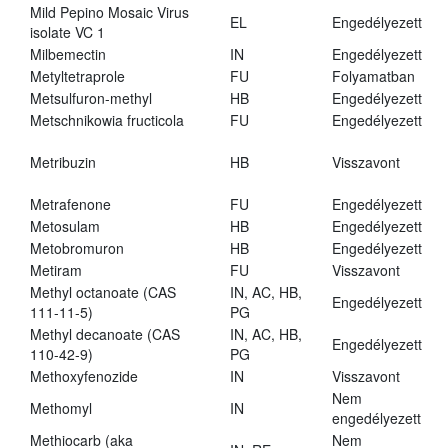
Mild Pepino Mosaic Virus
EL
Engedélyezett
isolate VC 1
Milbemectin
IN
Engedélyezett
Metyltetraprole
FU
Folyamatban
Metsulfuron-methyl
HB
Engedélyezett
Metschnikowia fructicola
FU
Engedélyezett
Metribuzin
HB
Visszavont
Metrafenone
FU
Engedélyezett
Metosulam
HB
Engedélyezett
Metobromuron
HB
Engedélyezett
Metiram
FU
Visszavont
Methyl octanoate (CAS
IN, AC, HB,
Engedélyezett
111-11-5)
PG
Methyl decanoate (CAS
IN, AC, HB,
Engedélyezett
110-42-9)
PG
Methoxyfenozide
IN
Visszavont
Nem
Methomyl
IN
engedélyezett
Methiocarb (aka
Nem