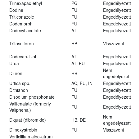
Trinexapac-ethyl
PG
Engedélyezett
Dodine
FU
Engedélyezett
Triticonazole
FU
Engedélyezett
Dodemorph
FU
Engedélyezett
Dodecyl acetate
AT
Engedélyezett
Tritosulforon
HB
Visszavont
Dodecan-1-ol
AT
Engedélyezett
Urea
AT, FU
Engedélyezett
Nem
Diuron
HB
engedélyezett
Urtica spp.
AC, FU, IN
Engedélyezett
Dithianon
FU
Engedélyezett
Disodium phosphonate
FU
Engedélyezett
Valifenalate (formerly
FU
Engedélyezett
Valiphenal)
Nem
Diquat (dibromide)
HB, DE
engedélyezett
Dimoxystrobin
FU
Visszavont
Verticillium albo-atrum