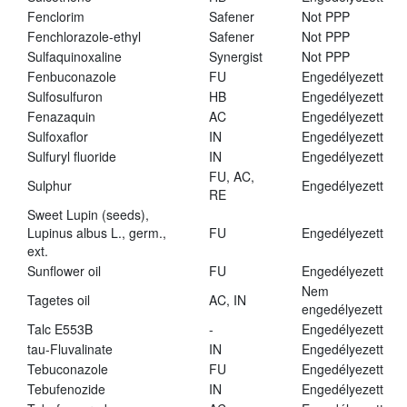
Fenclorim
Safener
Not PPP
Fenchlorazole-ethyl
Safener
Not PPP
Sulfaquinoxaline
Synergist
Not PPP
Fenbuconazole
FU
Engedélyezett
Sulfosulfuron
HB
Engedélyezett
Fenazaquin
AC
Engedélyezett
Sulfoxaflor
IN
Engedélyezett
Sulfuryl fluoride
IN
Engedélyezett
FU, AC,
Sulphur
Engedélyezett
RE
Sweet Lupin (seeds),
Lupinus albus L., germ.,
FU
Engedélyezett
ext.
Sunflower oil
FU
Engedélyezett
Nem
Tagetes oil
AC, IN
engedélyezett
Talc E553B
-
Engedélyezett
tau-Fluvalinate
IN
Engedélyezett
Tebuconazole
FU
Engedélyezett
Tebufenozide
IN
Engedélyezett