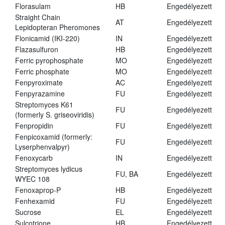
Florasulam
HB
Engedélyezett
Straight Chain
AT
Engedélyezett
Lepidopteran Pheromones
Flonicamid (IKI-220)
IN
Engedélyezett
Flazasulfuron
HB
Engedélyezett
Ferric pyrophosphate
MO
Engedélyezett
Ferric phosphate
MO
Engedélyezett
Fenpyroximate
AC
Engedélyezett
Fenpyrazamine
FU
Engedélyezett
Streptomyces K61
FU
Engedélyezett
(formerly S. griseoviridis)
Fenpropidin
FU
Engedélyezett
Fenpicoxamid (formerly:
FU
Engedélyezett
Lyserphenvalpyr)
Fenoxycarb
IN
Engedélyezett
Streptomyces lydicus
FU, BA
Engedélyezett
WYEC 108
Fenoxaprop-P
HB
Engedélyezett
Fenhexamid
FU
Engedélyezett
Sucrose
EL
Engedélyezett
Sulcotrione
HB
Engedélyezett