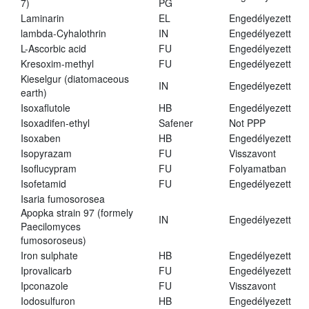
7)
PG
Laminarin
EL
Engedélyezett
lambda-Cyhalothrin
IN
Engedélyezett
L-Ascorbic acid
FU
Engedélyezett
Kresoxim-methyl
FU
Engedélyezett
Kieselgur (diatomaceous
IN
Engedélyezett
earth)
Isoxaflutole
HB
Engedélyezett
Isoxadifen-ethyl
Safener
Not PPP
Isoxaben
HB
Engedélyezett
Isopyrazam
FU
Visszavont
Isoflucypram
FU
Folyamatban
Isofetamid
FU
Engedélyezett
Isaria fumosorosea
Apopka strain 97 (formely
IN
Engedélyezett
Paecilomyces
fumosoroseus)
Iron sulphate
HB
Engedélyezett
Iprovalicarb
FU
Engedélyezett
Ipconazole
FU
Visszavont
Iodosulfuron
HB
Engedélyezett