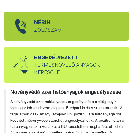
NÉBIH
ZÖLDSZÁM
ENGEDÉLYEZETT
TERMÉSNÖVELŐ ANYAGOK
KERESŐJE
Növényvédő szer hatóanyagok engedélyezése
A növényvédő szer hatóanyagok engedélyezése a világ egyik
legszigorúbb rendszere alapján, Európai Uniós szinten történik. A
tagállamok csak az így létrejövő ún. pozitív lista hatóanyagaiból
készített növényvédő szereket engedélyezhetik. A pozitív listán a
hatóanyag csak a vonatkozó EU rendeletben meghatározott ideig
(általában 7-15 évig) maradhat, utána felül kell vizsgálni. A