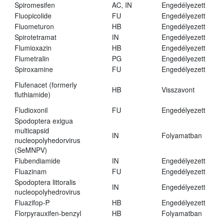
Spiromesifen
AC, IN
Engedélyezett
Fluopicolide
FU
Engedélyezett
Fluometuron
HB
Engedélyezett
Spirotetramat
IN
Engedélyezett
Flumioxazin
HB
Engedélyezett
Flumetralin
PG
Engedélyezett
Spiroxamine
FU
Engedélyezett
Flufenacet (formerly
HB
Visszavont
fluthiamide)
Fludioxonil
FU
Engedélyezett
Spodoptera exigua
multicapsid
IN
Folyamatban
nucleopolyhedorvirus
(SeMNPV)
Flubendiamide
IN
Engedélyezett
Fluazinam
FU
Engedélyezett
Spodoptera littoralis
IN
Engedélyezett
nucleopolyhedrovirus
Fluazifop-P
HB
Engedélyezett
Florpyrauxifen-benzyl
HB
Folyamatban