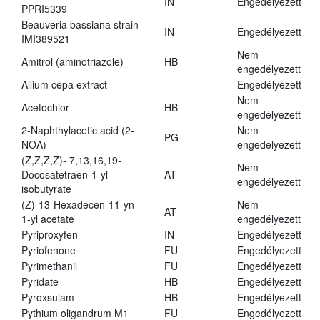
IN
Engedélyezett
PPRI5339
Beauveria bassiana strain
IN
Engedélyezett
IMI389521
Nem
Amitrol (aminotriazole)
HB
engedélyezett
Allium cepa extract
Engedélyezett
Nem
Acetochlor
HB
engedélyezett
2-Naphthylacetic acid (2-
Nem
PG
NOA)
engedélyezett
(Z,Z,Z,Z)- 7,13,16,19-
Nem
Docosatetraen-1-yl
AT
engedélyezett
isobutyrate
(Z)-13-Hexadecen-11-yn-
Nem
AT
1-yl acetate
engedélyezett
Pyriproxyfen
IN
Engedélyezett
Pyriofenone
FU
Engedélyezett
Pyrimethanil
FU
Engedélyezett
Pyridate
HB
Engedélyezett
Pyroxsulam
HB
Engedélyezett
Pythium oligandrum M1
FU
Engedélyezett