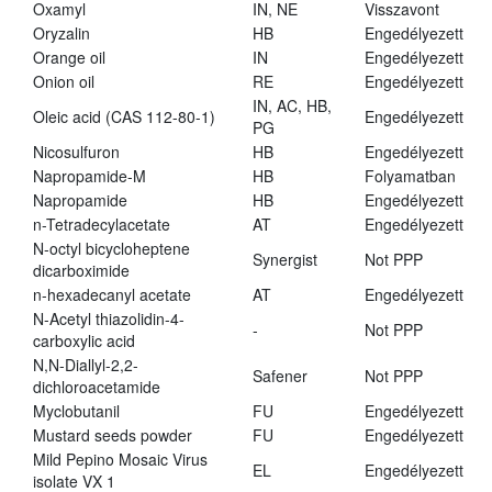
Oxamyl
IN, NE
Visszavont
Oryzalin
HB
Engedélyezett
Orange oil
IN
Engedélyezett
Onion oil
RE
Engedélyezett
IN, AC, HB,
Oleic acid (CAS 112-80-1)
Engedélyezett
PG
Nicosulfuron
HB
Engedélyezett
Napropamide-M
HB
Folyamatban
Napropamide
HB
Engedélyezett
n-Tetradecylacetate
AT
Engedélyezett
N-octyl bicycloheptene
Synergist
Not PPP
dicarboximide
n-hexadecanyl acetate
AT
Engedélyezett
N-Acetyl thiazolidin-4-
-
Not PPP
carboxylic acid
N,N-Diallyl-2,2-
Safener
Not PPP
dichloroacetamide
Myclobutanil
FU
Engedélyezett
Mustard seeds powder
FU
Engedélyezett
Mild Pepino Mosaic Virus
EL
Engedélyezett
isolate VX 1