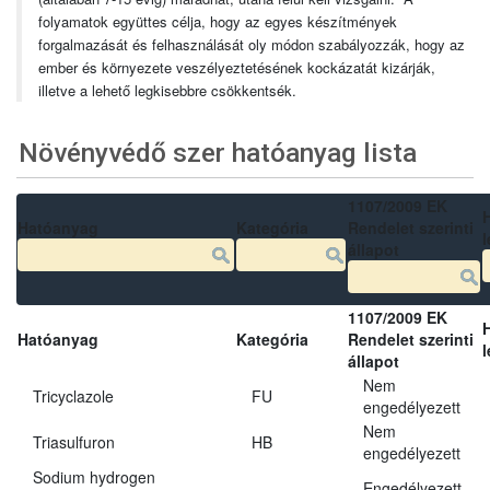
folyamatok együttes célja, hogy az egyes készítmények
forgalmazását és felhasználását oly módon szabályozzák, hogy az
ember és környezete veszélyeztetésének kockázatát kizárják,
illetve a lehető legkisebbre csökkentsék.
Növényvédő szer hatóanyag lista
1107/2009 EK
Hatóanyag
Kategória
Rendelet szerinti
l
állapot
1107/2009 EK
Hatóanyag
Kategória
Rendelet szerinti
l
állapot
Nem
Tricyclazole
FU
engedélyezett
Nem
Triasulfuron
HB
engedélyezett
Sodium hydrogen
Engedélyezett