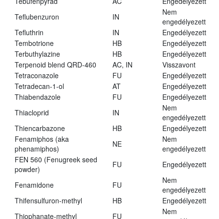
Tebufenpyrad
AC
Engedélyezett
Nem
Teflubenzuron
IN
engedélyezett
Tefluthrin
IN
Engedélyezett
Tembotrione
HB
Engedélyezett
Terbuthylazine
HB
Engedélyezett
Terpenoid blend QRD-460
AC, IN
Visszavont
Tetraconazole
FU
Engedélyezett
Tetradecan-1-ol
AT
Engedélyezett
Thiabendazole
FU
Engedélyezett
Nem
Thiacloprid
IN
engedélyezett
Thiencarbazone
HB
Engedélyezett
Fenamiphos (aka
Nem
NE
phenamiphos)
engedélyezett
FEN 560 (Fenugreek seed
FU
Engedélyezett
powder)
Nem
Fenamidone
FU
engedélyezett
Thifensulfuron-methyl
HB
Engedélyezett
Nem
Thiophanate-methyl
FU