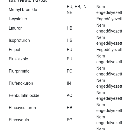
strain NRRL Y-27328
FU, HB, IN,
Nem
Methyl bromide
NE
engedélyezett
L-cysteine
Engedélyezett
Nem
Linuron
HB
engedélyezett
Nem
Isoproturon
HB
engedélyezett
Folpet
FU
Engedélyezett
Nem
Flusilazole
FU
engedélyezett
Nem
Flurprimidol
PG
engedélyezett
Nem
Flufenoxuron
IN
engedélyezett
Nem
Fenbutatin oxide
AC
engedélyezett
Nem
Ethoxysulfuron
HB
engedélyezett
Nem
Ethoxyquin
PG
engedélyezett
Nem