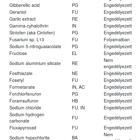
Gibberellic acid
PG
Engedélyezett
Geraniol
FU
Engedélyezett
Garlic extract
RE
Engedélyezett
Gamma-cyhalothrin
IN
Engedélyezett
Sintofen (aka Cintofen)
PG
Engedélyezett
Fusarium sp. L13
FU
Folyamatban
Sodium 5-nitroguaiacolate
PG
Engedélyezett
Fructose
EL
Engedélyezett
Nem
Sodium aluminium silicate
RE
engedélyezett
Fosthiazate
NE
Engedélyezett
Fosetyl
FU
Engedélyezett
Formetanate
IN, AC
Engedélyezett
Forchlorfenuron
PG
Engedélyezett
Foramsulfuron
HB
Engedélyezett
Sodium chloride
FU, IN
Engedélyezett
Sodium hydrogen
FU
Engedélyezett
carbonate
Fluxapyroxad
FU
Engedélyezett
Nem
Sodium hypochlorite
BA