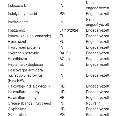
Nem
Indoxacarb
IN
engedélyezett
Indolylbutyric acid
PG
Engedélyezett
Nem
Imidacloprid
IN
engedélyezett
Imazamox
31/10/2024
Engedélyezett
Imazalil (aka enilconazole)
FU
Engedélyezett
Hymexazol
FU
Engedélyezett
Hydrolysed proteins
IN
Engedélyezett
Hydrogen peroxide
BA, FU
Engedélyezett
Hexythiazox
AC, IN
Engedélyezett
Heptamaloxyloglucan
EL
Engedélyezett
Helicoverpa armigera
nucleopolyhedrovirus
IN
Engedélyezett
(HearNPV)
Haloxyfop-P (Haloxyfop-R)
HB
Engedélyezett
Halosulfuron methyl
HB
Engedélyezett
Halauxifen-methyl
HB
Engedélyezett
Grease (bands, fruit trees)
IN
Not PPP
Glyphosate
HB
Engedélyezett
Gibberellins
PG
Engedélyezett