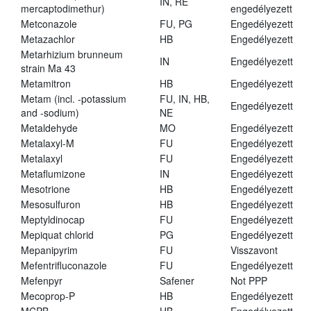
IN, RE
mercaptodimethur)
engedélyezett
Metconazole
FU, PG
Engedélyezett
Metazachlor
HB
Engedélyezett
Metarhizium brunneum
IN
Engedélyezett
strain Ma 43
Metamitron
HB
Engedélyezett
Metam (incl. -potassium
FU, IN, HB,
Engedélyezett
and -sodium)
NE
Metaldehyde
MO
Engedélyezett
Metalaxyl-M
FU
Engedélyezett
Metalaxyl
FU
Engedélyezett
Metaflumizone
IN
Engedélyezett
Mesotrione
HB
Engedélyezett
Mesosulfuron
HB
Engedélyezett
Meptyldinocap
FU
Engedélyezett
Mepiquat chlorid
PG
Engedélyezett
Mepanipyrim
FU
Visszavont
Mefentrifluconazole
FU
Engedélyezett
Mefenpyr
Safener
Not PPP
Mecoprop-P
HB
Engedélyezett