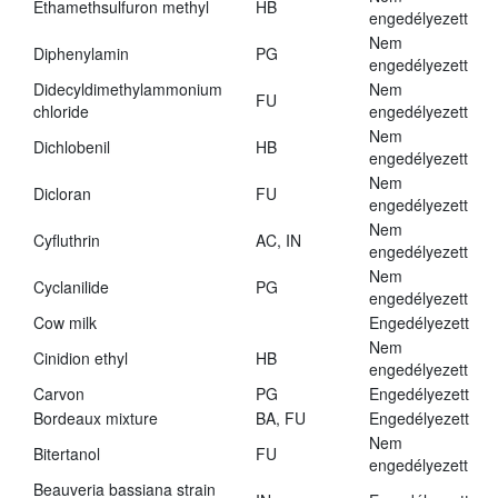
Ethamethsulfuron methyl
HB
engedélyezett
Nem
Diphenylamin
PG
engedélyezett
Didecyldimethylammonium
Nem
FU
chloride
engedélyezett
Nem
Dichlobenil
HB
engedélyezett
Nem
Dicloran
FU
engedélyezett
Nem
Cyfluthrin
AC, IN
engedélyezett
Nem
Cyclanilide
PG
engedélyezett
Cow milk
Engedélyezett
Nem
Cinidion ethyl
HB
engedélyezett
Carvon
PG
Engedélyezett
Bordeaux mixture
BA, FU
Engedélyezett
Nem
Bitertanol
FU
engedélyezett
Beauveria bassiana strain