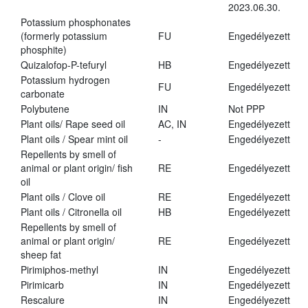
2023.06.30.
Potassium phosphonates
(formerly potassium
FU
Engedélyezett
phosphite)
Quizalofop-P-tefuryl
HB
Engedélyezett
Potassium hydrogen
FU
Engedélyezett
carbonate
Polybutene
IN
Not PPP
Plant oils/ Rape seed oil
AC, IN
Engedélyezett
Plant oils / Spear mint oil
-
Engedélyezett
Repellents by smell of
animal or plant origin/ fish
RE
Engedélyezett
oil
Plant oils / Clove oil
RE
Engedélyezett
Plant oils / Citronella oil
HB
Engedélyezett
Repellents by smell of
animal or plant origin/
RE
Engedélyezett
sheep fat
Pirimiphos-methyl
IN
Engedélyezett
Pirimicarb
IN
Engedélyezett
Rescalure
IN
Engedélyezett