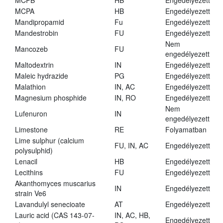
MCPB
HB
Engedélyezett
MCPA
HB
Engedélyezett
Mandipropamid
Fu
Engedélyezett
Mandestrobin
FU
Engedélyezett
Nem
Mancozeb
FU
engedélyezett
Maltodextrin
IN
Engedélyezett
Maleic hydrazide
PG
Engedélyezett
Malathion
IN, AC
Engedélyezett
Magnesium phosphide
IN, RO
Engedélyezett
Nem
Lufenuron
IN
engedélyezett
Limestone
RE
Folyamatban
Lime sulphur (calcium
FU, IN, AC
Engedélyezett
polysulphid)
Lenacil
HB
Engedélyezett
Lecithins
FU
Engedélyezett
Akanthomyces muscarius
IN
Engedélyezett
strain Ve6
Lavandulyl senecioate
AT
Engedélyezett
Lauric acid (CAS 143-07-
IN, AC, HB,
Engedélyezett