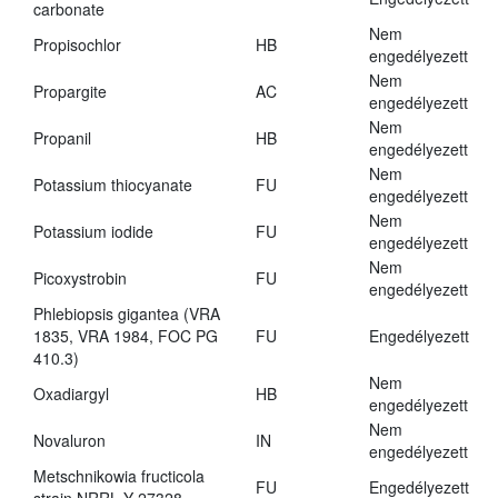
carbonate
Nem
Propisochlor
HB
engedélyezett
Nem
Propargite
AC
engedélyezett
Nem
Propanil
HB
engedélyezett
Nem
Potassium thiocyanate
FU
engedélyezett
Nem
Potassium iodide
FU
engedélyezett
Nem
Picoxystrobin
FU
engedélyezett
Phlebiopsis gigantea (VRA
1835, VRA 1984, FOC PG
FU
Engedélyezett
410.3)
Nem
Oxadiargyl
HB
engedélyezett
Nem
Novaluron
IN
engedélyezett
Metschnikowia fructicola
FU
Engedélyezett