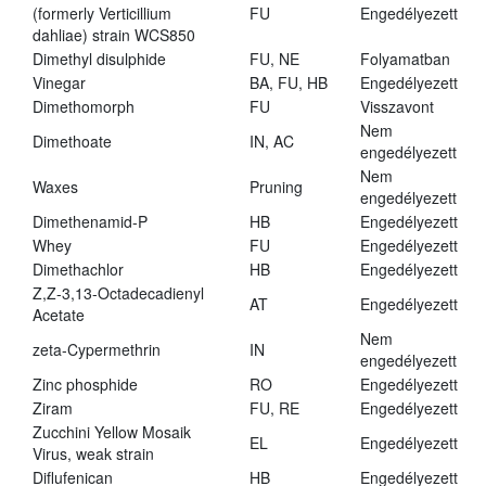
(formerly Verticillium
FU
Engedélyezett
dahliae) strain WCS850
Dimethyl disulphide
FU, NE
Folyamatban
Vinegar
BA, FU, HB
Engedélyezett
Dimethomorph
FU
Visszavont
Nem
Dimethoate
IN, AC
engedélyezett
Nem
Waxes
Pruning
engedélyezett
Dimethenamid-P
HB
Engedélyezett
Whey
FU
Engedélyezett
Dimethachlor
HB
Engedélyezett
Z,Z-3,13-Octadecadienyl
AT
Engedélyezett
Acetate
Nem
zeta-Cypermethrin
IN
engedélyezett
Zinc phosphide
RO
Engedélyezett
Ziram
FU, RE
Engedélyezett
Zucchini Yellow Mosaik
EL
Engedélyezett
Virus, weak strain
Diflufenican
HB
Engedélyezett