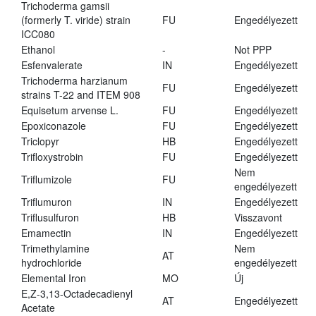
Trichoderma gamsii
(formerly T. viride) strain
FU
Engedélyezett
ICC080
Ethanol
-
Not PPP
Esfenvalerate
IN
Engedélyezett
Trichoderma harzianum
FU
Engedélyezett
strains T-22 and ITEM 908
Equisetum arvense L.
FU
Engedélyezett
Epoxiconazole
FU
Engedélyezett
Triclopyr
HB
Engedélyezett
Trifloxystrobin
FU
Engedélyezett
Nem
Triflumizole
FU
engedélyezett
Triflumuron
IN
Engedélyezett
Triflusulfuron
HB
Visszavont
Emamectin
IN
Engedélyezett
Trimethylamine
Nem
AT
hydrochloride
engedélyezett
Elemental Iron
MO
Új
E,Z-3,13-Octadecadienyl
AT
Engedélyezett
Acetate