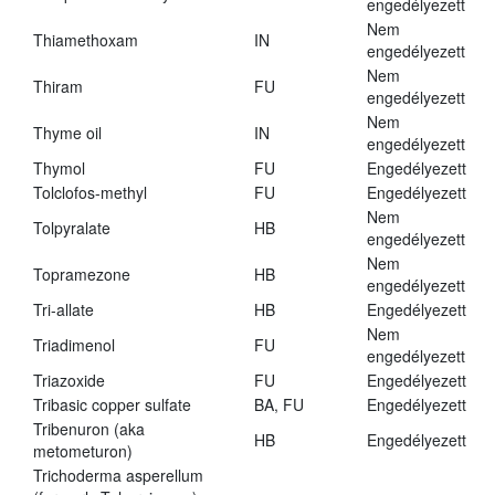
engedélyezett
Nem
Thiamethoxam
IN
engedélyezett
Nem
Thiram
FU
engedélyezett
Nem
Thyme oil
IN
engedélyezett
Thymol
FU
Engedélyezett
Tolclofos-methyl
FU
Engedélyezett
Nem
Tolpyralate
HB
engedélyezett
Nem
Topramezone
HB
engedélyezett
Tri-allate
HB
Engedélyezett
Nem
Triadimenol
FU
engedélyezett
Triazoxide
FU
Engedélyezett
Tribasic copper sulfate
BA, FU
Engedélyezett
Tribenuron (aka
HB
Engedélyezett
metometuron)
Trichoderma asperellum