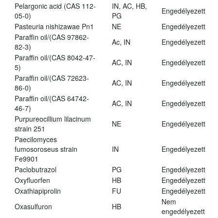
Pelargonic acid (CAS 112-
IN, AC, HB,
Engedélyezett
05-0)
PG
Pasteuria nishizawae Pn1
NE
Engedélyezett
Paraffin oil/(CAS 97862-
Ac, IN
Engedélyezett
82-3)
Paraffin oil/(CAS 8042-47-
AC, IN
Engedélyezett
5)
Paraffin oil/(CAS 72623-
AC, IN
Engedélyezett
86-0)
Paraffin oil/(CAS 64742-
AC, IN
Engedélyezett
46-7)
Purpureocillium lilacinum
NE
Engedélyezett
strain 251
Paecilomyces
fumosoroseus strain
IN
Engedélyezett
Fe9901
Paclobutrazol
PG
Engedélyezett
Oxyfluorfen
HB
Engedélyezett
Oxathiapiprolin
FU
Engedélyezett
Nem
Oxasulfuron
HB
engedélyezett