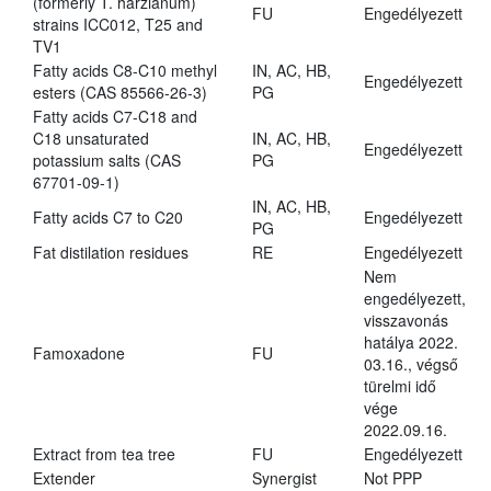
(formerly T. harzianum)
FU
Engedélyezett
strains ICC012, T25 and
TV1
Fatty acids C8-C10 methyl
IN, AC, HB,
Engedélyezett
esters (CAS 85566-26-3)
PG
Fatty acids C7-C18 and
C18 unsaturated
IN, AC, HB,
Engedélyezett
potassium salts (CAS
PG
67701-09-1)
IN, AC, HB,
Fatty acids C7 to C20
Engedélyezett
PG
Fat distilation residues
RE
Engedélyezett
Nem
engedélyezett,
visszavonás
hatálya 2022.
Famoxadone
FU
03.16., végső
türelmi idő
vége
2022.09.16.
Extract from tea tree
FU
Engedélyezett
Extender
Synergist
Not PPP