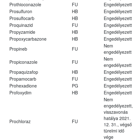
Prothioconazole
FU
Engedélyezett
Prosulfuron
HB
Engedélyezett
Prosulfocarb
HB
Engedélyezett
Proquinazid
FU
Engedélyezett
Propyzamide
HB
Engedélyezett
Propoxycarbazone
HB
Engedélyezett
Nem
Propineb
FU
engedélyezett
Nem
Propiconazole
FU
engedélyezett
Propaquizafop
HB
Engedélyezett
Propamocarb
FU
Engedélyezett
Prohexadione
PG
Engedélyezett
Profoxydim
HB
Engedélyezett
Nem
engedélyezett,
visszavonás
hatálya 2021.
Prochloraz
FU
12. 31., végső
türelmi idő
vége