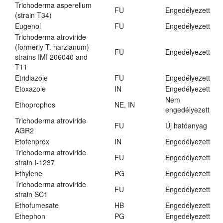
Trichoderma asperellum
FU
Engedélyezett
(strain T34)
Eugenol
FU
Engedélyezett
Trichoderma atroviride
(formerly T. harzianum)
FU
Engedélyezett
strains IMI 206040 and
T11
Etridiazole
FU
Engedélyezett
Etoxazole
IN
Engedélyezett
Nem
Ethoprophos
NE, IN
engedélyezett
Trichoderma atroviride
FU
Új hatóanyag
AGR2
Etofenprox
IN
Engedélyezett
Trichoderma atroviride
FU
Engedélyezett
strain I-1237
Ethylene
PG
Engedélyezett
Trichoderma atroviride
FU
Engedélyezett
strain SC1
Ethofumesate
HB
Engedélyezett
Ethephon
PG
Engedélyezett