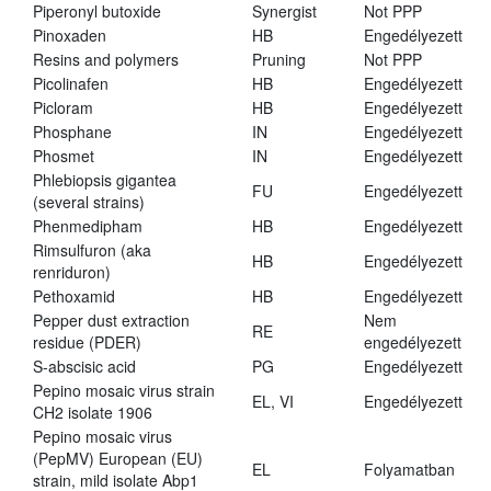
Piperonyl butoxide
Synergist
Not PPP
Pinoxaden
HB
Engedélyezett
Resins and polymers
Pruning
Not PPP
Picolinafen
HB
Engedélyezett
Picloram
HB
Engedélyezett
Phosphane
IN
Engedélyezett
Phosmet
IN
Engedélyezett
Phlebiopsis gigantea
FU
Engedélyezett
(several strains)
Phenmedipham
HB
Engedélyezett
Rimsulfuron (aka
HB
Engedélyezett
renriduron)
Pethoxamid
HB
Engedélyezett
Pepper dust extraction
Nem
RE
residue (PDER)
engedélyezett
S-abscisic acid
PG
Engedélyezett
Pepino mosaic virus strain
EL, VI
Engedélyezett
CH2 isolate 1906
Pepino mosaic virus
(PepMV) European (EU)
EL
Folyamatban
strain, mild isolate Abp1