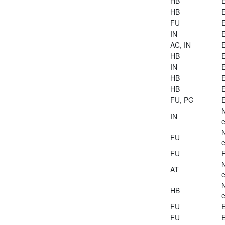
HB
E
HB
E
FU
E
IN
E
AC, IN
E
HB
E
IN
E
HB
E
HB
E
FU, PG
E
IN
e
FU
e
FU
AT
e
HB
e
FU
E
FU
E