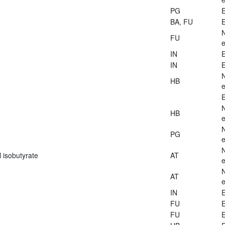
PG
E
BA, FU
E
FU
e
IN
E
IN
E
HB
e
E
HB
e
PG
e
 isobutyrate
AT
e
AT
e
IN
E
FU
E
FU
E