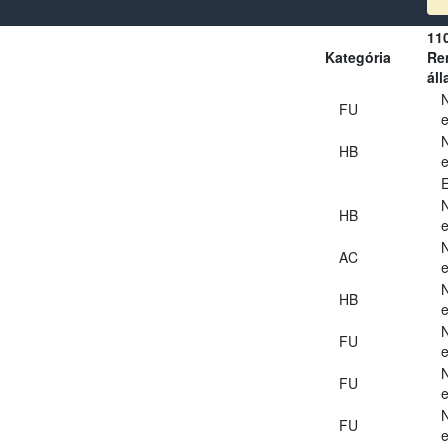
11
Kategória
Ren
áll
FU
e
HB
e
E
HB
e
AC
e
HB
e
FU
e
FU
e
FU
e