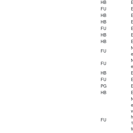
HB
E
FU
E
HB
E
HB
E
FU
E
HB
E
HB
E
FU
e
FU
e
HB
E
FU
E
PG
E
HB
E
e
v
h
FU
1
t