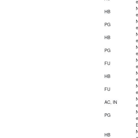
e
HB
e
PG
e
HB
e
PG
e
FU
e
HB
e
FU
e
AC, IN
e
PG
e
E
HB
e