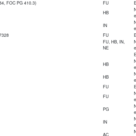
984, FOC PG 410.3)
FU
E
HB
e
IN
e
27328
FU
E
FU, HB, IN,
NE
e
E
HB
e
HB
e
FU
E
FU
e
PG
e
IN
e
AC