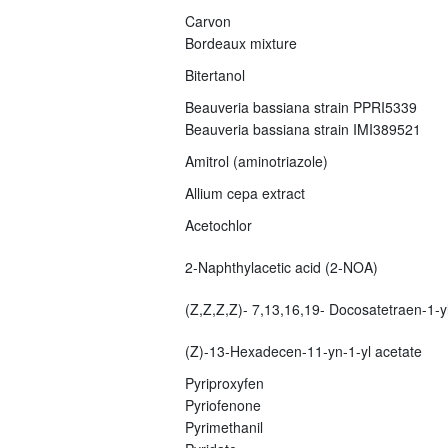
Carvon
Bordeaux mixture
Bitertanol
Beauveria bassiana strain PPRI5339
Beauveria bassiana strain IMI389521
Amitrol (aminotriazole)
Allium cepa extract
Acetochlor
2-Naphthylacetic acid (2-NOA)
(Z,Z,Z,Z)- 7,13,16,19- Docosatetraen-1-yl
(Z)-13-Hexadecen-11-yn-1-yl acetate
Pyriproxyfen
Pyriofenone
Pyrimethanil