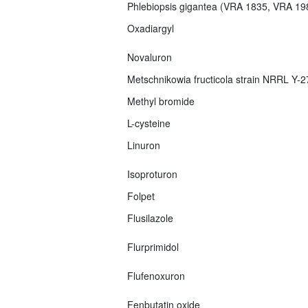
Phlebiopsis gigantea (VRA 1835, VRA 1
Oxadiargyl
Novaluron
Metschnikowia fructicola strain NRRL Y-
Methyl bromide
L-cysteine
Linuron
Isoproturon
Folpet
Flusilazole
Flurprimidol
Flufenoxuron
Fenbutatin oxide