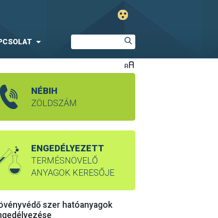
PCSOLAT
NÉBIH
ZÖLDSZÁM
ENGEDÉLYEZETT
TERMÉSNÖVELŐ
ANYAGOK KERESŐJE
övényvédő szer hatóanyagok
ngedélyezése