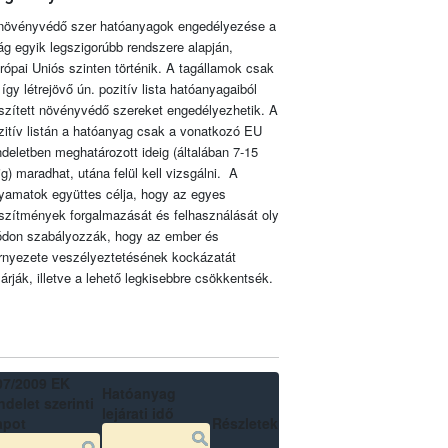
növényvédő szer hatóanyagok engedélyezése a
lág egyik legszigorúbb rendszere alapján,
rópai Uniós szinten történik. A tagállamok csak
 így létrejövő ún. pozitív lista hatóanyagaiból
szített növényvédő szereket engedélyezhetik. A
zitív listán a hatóanyag csak a vonatkozó EU
ndeletben meghatározott ideig (általában 7-15
ig) maradhat, utána felül kell vizsgálni. A
lyamatok együttes célja, hogy az egyes
szítmények forgalmazását és felhasználását oly
don szabályozzák, hogy az ember és
rnyezete veszélyeztetésének kockázatát
zárják, illetve a lehető legkisebbre csökkentsék.
07/2009 EK
Hatóanyag
delet szerinti
lejárati idő
apot
Részletek