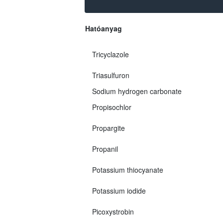
Hatóanyag
Tricyclazole
Triasulfuron
Sodium hydrogen carbonate
Propisochlor
Propargite
Propanil
Potassium thiocyanate
Potassium iodide
Picoxystrobin