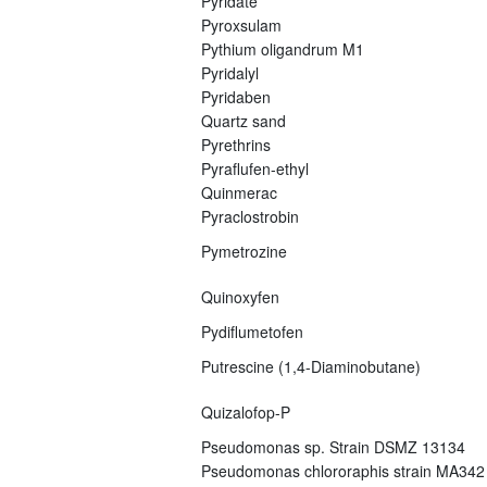
Pyridate
Pyroxsulam
Pythium oligandrum M1
Pyridalyl
Pyridaben
Quartz sand
Pyrethrins
Pyraflufen-ethyl
Quinmerac
Pyraclostrobin
Pymetrozine
Quinoxyfen
Pydiflumetofen
Putrescine (1,4-Diaminobutane)
Quizalofop-P
Pseudomonas sp. Strain DSMZ 13134
Pseudomonas chlororaphis strain MA342