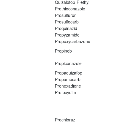
Quizalofop-P-ethyl
Prothioconazole
Prosulfuron
Prosulfocarb
Proquinazid
Propyzamide
Propoxycarbazone
Propineb
Propiconazole
Propaquizafop
Propamocarb
Prohexadione
Profoxydim
Prochloraz