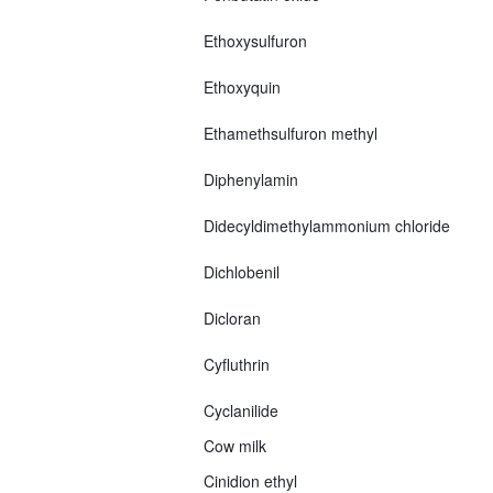
Ethoxysulfuron
Ethoxyquin
Ethamethsulfuron methyl
Diphenylamin
Didecyldimethylammonium chloride
Dichlobenil
Dicloran
Cyfluthrin
Cyclanilide
Cow milk
Cinidion ethyl