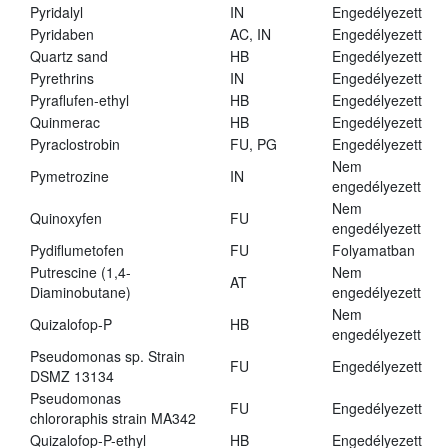
Pyridalyl
IN
Engedélyezett
Pyridaben
AC, IN
Engedélyezett
Quartz sand
HB
Engedélyezett
Pyrethrins
IN
Engedélyezett
Pyraflufen-ethyl
HB
Engedélyezett
Quinmerac
HB
Engedélyezett
Pyraclostrobin
FU, PG
Engedélyezett
Nem
Pymetrozine
IN
engedélyezett
Nem
Quinoxyfen
FU
engedélyezett
Pydiflumetofen
FU
Folyamatban
Putrescine (1,4-
Nem
AT
Diaminobutane)
engedélyezett
Nem
Quizalofop-P
HB
engedélyezett
Pseudomonas sp. Strain
FU
Engedélyezett
DSMZ 13134
Pseudomonas
FU
Engedélyezett
chlororaphis strain MA342
Quizalofop-P-ethyl
HB
Engedélyezett