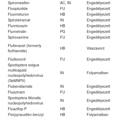
Spiromesifen
AC, IN
Engedélyezett
Fluopicolide
FU
Engedélyezett
Fluometuron
HB
Engedélyezett
Spirotetramat
IN
Engedélyezett
Flumioxazin
HB
Engedélyezett
Flumetralin
PG
Engedélyezett
Spiroxamine
FU
Engedélyezett
Flufenacet (formerly
HB
Visszavont
fluthiamide)
Fludioxonil
FU
Engedélyezett
Spodoptera exigua
multicapsid
IN
Folyamatban
nucleopolyhedorvirus
(SeMNPV)
Flubendiamide
IN
Engedélyezett
Fluazinam
FU
Engedélyezett
Spodoptera littoralis
IN
Engedélyezett
nucleopolyhedrovirus
Fluazifop-P
HB
Engedélyezett
Florpyrauxifen-benzyl
HB
Folyamatban