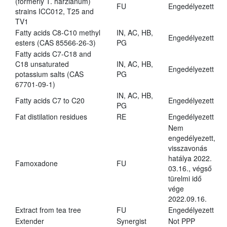
(formerly T. harzianum)
FU
Engedélyezett
strains ICC012, T25 and
TV1
Fatty acids C8-C10 methyl
IN, AC, HB,
Engedélyezett
esters (CAS 85566-26-3)
PG
Fatty acids C7-C18 and
C18 unsaturated
IN, AC, HB,
Engedélyezett
potassium salts (CAS
PG
67701-09-1)
IN, AC, HB,
Fatty acids C7 to C20
Engedélyezett
PG
Fat distilation residues
RE
Engedélyezett
Nem
engedélyezett,
visszavonás
hatálya 2022.
Famoxadone
FU
03.16., végső
türelmi idő
vége
2022.09.16.
Extract from tea tree
FU
Engedélyezett
Extender
Synergist
Not PPP