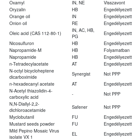
Oxamyl
IN, NE
Visszavont
Oryzalin
HB
Engedélyezett
Orange oil
IN
Engedélyezett
Onion oil
RE
Engedélyezett
IN, AC, HB,
Oleic acid (CAS 112-80-1)
Engedélyezett
PG
Nicosulfuron
HB
Engedélyezett
Napropamide-M
HB
Folyamatban
Napropamide
HB
Engedélyezett
n-Tetradecylacetate
AT
Engedélyezett
N-octyl bicycloheptene
Synergist
Not PPP
dicarboximide
n-hexadecanyl acetate
AT
Engedélyezett
N-Acetyl thiazolidin-4-
-
Not PPP
carboxylic acid
N,N-Diallyl-2,2-
Safener
Not PPP
dichloroacetamide
Myclobutanil
FU
Engedélyezett
Mustard seeds powder
FU
Engedélyezett
Mild Pepino Mosaic Virus
EL
Engedélyezett
isolate VX 1