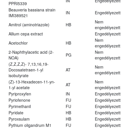
IN
Engedélyezett
PPRI5339
Beauveria bassiana strain
IN
Engedélyezett
IMI389521
Nem
Amitrol (aminotriazole)
HB
engedélyezett
Allium cepa extract
Engedélyezett
Nem
Acetochlor
HB
engedélyezett
2-Naphthylacetic acid (2-
Nem
PG
NOA)
engedélyezett
(Z,Z,Z,Z)- 7,13,16,19-
Nem
Docosatetraen-1-yl
AT
engedélyezett
isobutyrate
(Z)-13-Hexadecen-11-yn-
Nem
AT
1-yl acetate
engedélyezett
Pyriproxyfen
IN
Engedélyezett
Pyriofenone
FU
Engedélyezett
Pyrimethanil
FU
Engedélyezett
Pyridate
HB
Engedélyezett
Pyroxsulam
HB
Engedélyezett
Pythium oligandrum M1
FU
Engedélyezett