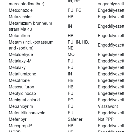
IN, RE
mercaptodimethur)
engedélyezett
Metconazole
FU, PG
Engedélyezett
Metazachlor
HB
Engedélyezett
Metarhizium brunneum
IN
Engedélyezett
strain Ma 43
Metamitron
HB
Engedélyezett
Metam (incl. -potassium
FU, IN, HB,
Engedélyezett
and -sodium)
NE
Metaldehyde
MO
Engedélyezett
Metalaxyl-M
FU
Engedélyezett
Metalaxyl
FU
Engedélyezett
Metaflumizone
IN
Engedélyezett
Mesotrione
HB
Engedélyezett
Mesosulfuron
HB
Engedélyezett
Meptyldinocap
FU
Engedélyezett
Mepiquat chlorid
PG
Engedélyezett
Mepanipyrim
FU
Visszavont
Mefentrifluconazole
FU
Engedélyezett
Mefenpyr
Safener
Not PPP
Mecoprop-P
HB
Engedélyezett