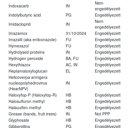
Nem
Indoxacarb
IN
engedélyezett
Indolylbutyric acid
PG
Engedélyezett
Nem
Imidacloprid
IN
engedélyezett
Imazamox
31/10/2024
Engedélyezett
Imazalil (aka enilconazole)
FU
Engedélyezett
Hymexazol
FU
Engedélyezett
Hydrolysed proteins
IN
Engedélyezett
Hydrogen peroxide
BA, FU
Engedélyezett
Hexythiazox
AC, IN
Engedélyezett
Heptamaloxyloglucan
EL
Engedélyezett
Helicoverpa armigera
nucleopolyhedrovirus
IN
Engedélyezett
(HearNPV)
Haloxyfop-P (Haloxyfop-R)
HB
Engedélyezett
Halosulfuron methyl
HB
Engedélyezett
Halauxifen-methyl
HB
Engedélyezett
Grease (bands, fruit trees)
IN
Not PPP
Glyphosate
HB
Engedélyezett
Gibberellins
PG
Engedélyezett