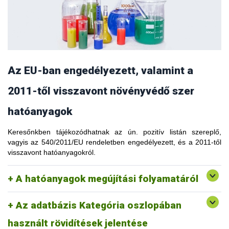
A hatóanyagok megújítási folyamata a lejárati idejük szerint,
AC - Acaricide (atkaölő)
előre meghatározott módon történik. Az egyes hatóanyagok
AL - Algicide (algaölő)
megújítási folyamata elhúzódhat, ekkor a Bizottság
AT - Attractant (vonzó (csalogató) hatású (attraktáns))
adminisztratív módon meghosszabbíthatja a hatóanyagok
BA - Bactericide (baktériumölő)
érvényességét a megújítási folyamat sikeres befejezése
DE - Desiccant (állományszárító)
érdekében.
EL - Elicitor (védekezési reakciót előidéző anyag)
FU - Fungicide (gombaölő)
Amennyiben a hatóanyagok a megújítási folyamat során nem
Az EU-ban engedélyezett, valamint a
HB - Herbicide (gyomirtó)
felelnek meg az adott követelményeknek, vagy a hatóanyag
IN - Insecticide (rovarölő)
megújítását a tulajdonos nem kérelmezte, a hatóanyagot
2011-től visszavont növényvédő szer
MO - Molluscicide (puhatestűirtó)
vissza kell vonni. A visszavonásra kerülő hatóanyagok
NE - Nematicide (fonálféregölő)
kereskedelmi forgalmazására és felhasználására türelmi időt
hatóanyagok
OT - Other treatment (egyéb kezelés)
állapít meg a Bizottság.
PA - Plant activator (növényi aktivátor)
Keresőnkben tájékozódhatnak az ún. pozitív listán szereplő,
A hatóanyagokkal kapcsolatban történő változásokról minden
PG - Plant growth regulator Pruning (növényi
vagyis az 540/2011/EU rendeletben engedélyezett, és a 2011-től
esetben a Növényekkel, Állatokkal, Élelmiszerrel és
növekedésszabályozó)
visszavont hatóanyagokról.
Takarmánnyal foglalkozó Állandó Bizottság, Növényvédőszer-
Pruning (sebkezelő)
engedélyezési Jogszabályalkotó Szekció (SCOPAFF) dönt,
RE - Repellant (riasztó, repellens)
amelyben minden tagállam szavazati joggal vesz részt.
RO – Rodenticide Safener (rágcsálóírtó)
A hatóanyagok megújítási folyamatáról
Safener (védőanyag (antidotum), szelektivitást segítő anyag)
ST - Soil treatment Synergist (talajkezelő)
Az adatbázis Kategória oszlopában
Synergist (kölcsönhatásfokozó)
VI - Virus inoculation (vírusoltó)
használt rövidítések jelentése