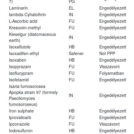
7)
PG
Laminarin
EL
Engedélyezett
lambda-Cyhalothrin
IN
Engedélyezett
L-Ascorbic acid
FU
Engedélyezett
Kresoxim-methyl
FU
Engedélyezett
Kieselgur (diatomaceous
IN
Engedélyezett
earth)
Isoxaflutole
HB
Engedélyezett
Isoxadifen-ethyl
Safener
Not PPP
Isoxaben
HB
Engedélyezett
Isopyrazam
FU
Visszavont
Isoflucypram
FU
Folyamatban
Isofetamid
FU
Engedélyezett
Isaria fumosorosea
Apopka strain 97 (formely
IN
Engedélyezett
Paecilomyces
fumosoroseus)
Iron sulphate
HB
Engedélyezett
Iprovalicarb
FU
Engedélyezett
Ipconazole
FU
Visszavont
Iodosulfuron
HB
Engedélyezett