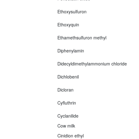
Ethoxysulfuron
Ethoxyquin
Ethamethsulfuron methyl
Diphenylamin
Didecyldimethylammonium chloride
Dichlobenil
Dicloran
Cyfluthrin
Cyclanilide
Cow milk
Cinidion ethyl