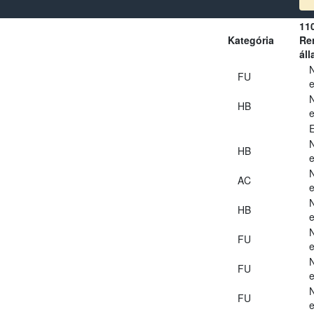
11
Kategória
Ren
áll
FU
e
HB
e
E
HB
e
AC
e
HB
e
FU
e
FU
e
FU
e