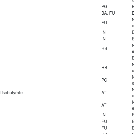
PG
E
BA, FU
E
FU
e
IN
E
IN
E
HB
e
E
HB
e
PG
e
 isobutyrate
AT
e
AT
e
IN
E
FU
E
FU
E