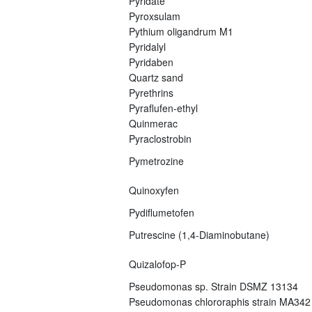
Pyridate
Pyroxsulam
Pythium oligandrum M1
Pyridalyl
Pyridaben
Quartz sand
Pyrethrins
Pyraflufen-ethyl
Quinmerac
Pyraclostrobin
Pymetrozine
Quinoxyfen
Pydiflumetofen
Putrescine (1,4-Diaminobutane)
Quizalofop-P
Pseudomonas sp. Strain DSMZ 13134
Pseudomonas chlororaphis strain MA342