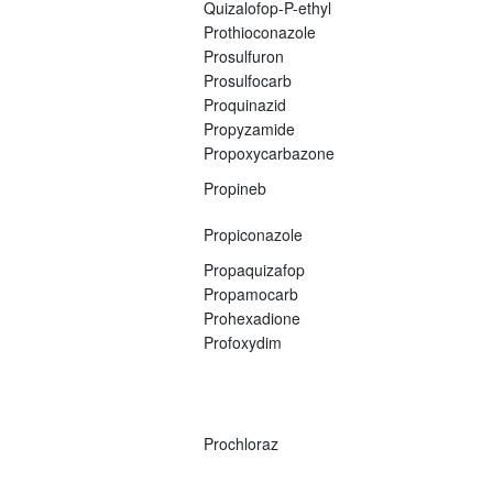
Quizalofop-P-ethyl
Prothioconazole
Prosulfuron
Prosulfocarb
Proquinazid
Propyzamide
Propoxycarbazone
Propineb
Propiconazole
Propaquizafop
Propamocarb
Prohexadione
Profoxydim
Prochloraz