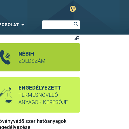
PCSOLAT
NÉBIH
ZÖLDSZÁM
ENGEDÉLYEZETT
TERMÉSNÖVELŐ
ANYAGOK KERESŐJE
övényvédő szer hatóanyagok
ngedélyezése