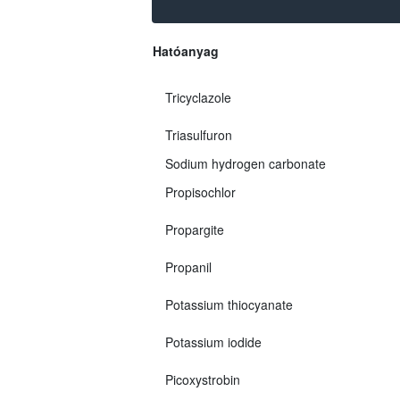
Hatóanyag
Tricyclazole
Triasulfuron
Sodium hydrogen carbonate
Propisochlor
Propargite
Propanil
Potassium thiocyanate
Potassium iodide
Picoxystrobin