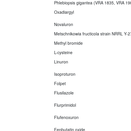
Phlebiopsis gigantea (VRA 1835, VRA 1
Oxadiargyl
Novaluron
Metschnikowia fructicola strain NRRL Y-
Methyl bromide
L-cysteine
Linuron
Isoproturon
Folpet
Flusilazole
Flurprimidol
Flufenoxuron
Fenbutatin oxide