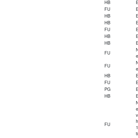
HB
E
FU
E
HB
E
HB
E
FU
E
HB
E
HB
E
FU
e
FU
e
HB
E
FU
E
PG
E
HB
E
e
v
h
FU
1
t