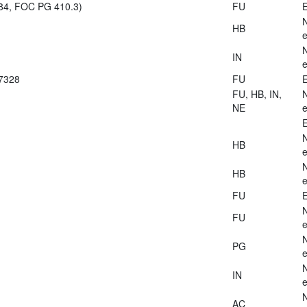
984, FOC PG 410.3)
FU
E
HB
e
IN
e
27328
FU
E
FU, HB, IN,
NE
e
E
HB
e
HB
e
FU
E
FU
e
PG
e
IN
e
AC