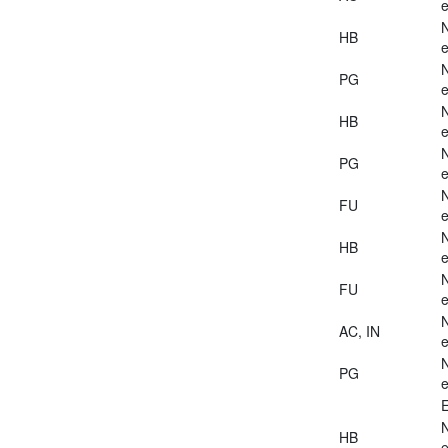
e
HB
e
PG
e
HB
e
PG
e
FU
e
HB
e
FU
e
AC, IN
e
PG
e
E
HB
e