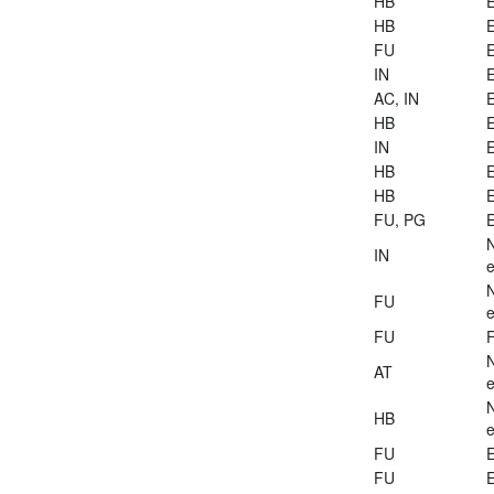
HB
E
HB
E
FU
E
IN
E
AC, IN
E
HB
E
IN
E
HB
E
HB
E
FU, PG
E
IN
e
FU
e
FU
AT
e
HB
e
FU
E
FU
E