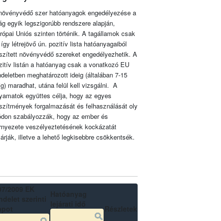
növényvédő szer hatóanyagok engedélyezése a
lág egyik legszigorúbb rendszere alapján,
rópai Uniós szinten történik. A tagállamok csak
 így létrejövő ún. pozitív lista hatóanyagaiból
szített növényvédő szereket engedélyezhetik. A
zitív listán a hatóanyag csak a vonatkozó EU
ndeletben meghatározott ideig (általában 7-15
ig) maradhat, utána felül kell vizsgálni. A
lyamatok együttes célja, hogy az egyes
szítmények forgalmazását és felhasználását oly
don szabályozzák, hogy az ember és
rnyezete veszélyeztetésének kockázatát
zárják, illetve a lehető legkisebbre csökkentsék.
07/2009 EK
Hatóanyag
delet szerinti
lejárati idő
apot
Részletek