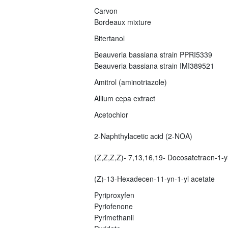
Carvon
Bordeaux mixture
Bitertanol
Beauveria bassiana strain PPRI5339
Beauveria bassiana strain IMI389521
Amitrol (aminotriazole)
Allium cepa extract
Acetochlor
2-Naphthylacetic acid (2-NOA)
(Z,Z,Z,Z)- 7,13,16,19- Docosatetraen-1-yl
(Z)-13-Hexadecen-11-yn-1-yl acetate
Pyriproxyfen
Pyriofenone
Pyrimethanil