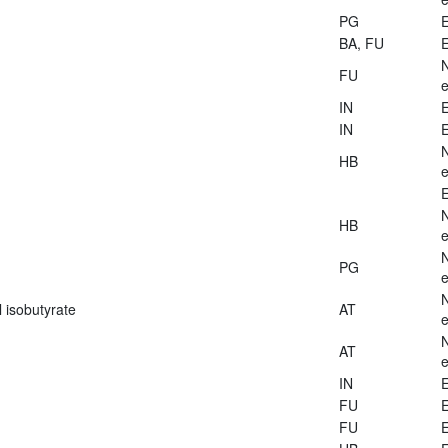
PG
E
BA, FU
E
FU
e
IN
E
IN
E
HB
e
E
HB
e
PG
e
 isobutyrate
AT
e
AT
e
IN
E
FU
E
FU
E