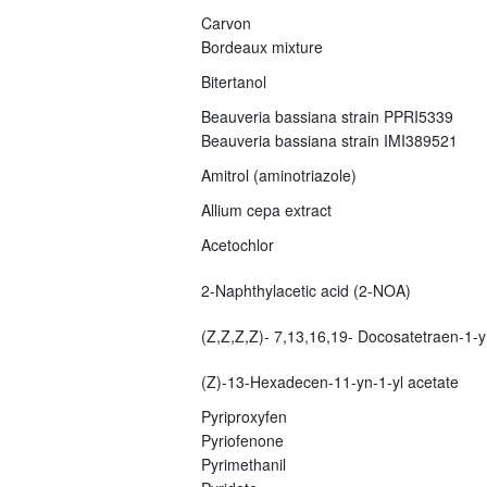
Carvon
Bordeaux mixture
Bitertanol
Beauveria bassiana strain PPRI5339
Beauveria bassiana strain IMI389521
Amitrol (aminotriazole)
Allium cepa extract
Acetochlor
2-Naphthylacetic acid (2-NOA)
(Z,Z,Z,Z)- 7,13,16,19- Docosatetraen-1-yl
(Z)-13-Hexadecen-11-yn-1-yl acetate
Pyriproxyfen
Pyriofenone
Pyrimethanil