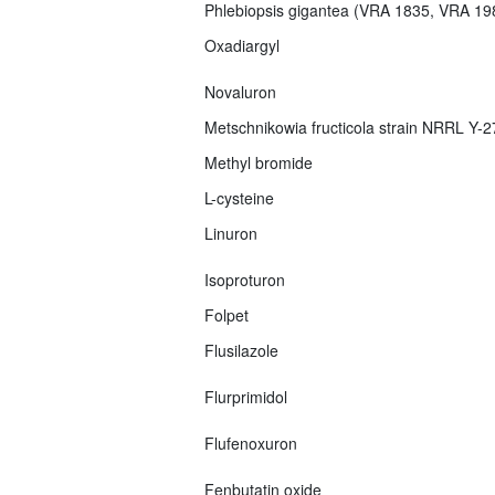
Phlebiopsis gigantea (VRA 1835, VRA 1
Oxadiargyl
Novaluron
Metschnikowia fructicola strain NRRL Y-
Methyl bromide
L-cysteine
Linuron
Isoproturon
Folpet
Flusilazole
Flurprimidol
Flufenoxuron
Fenbutatin oxide