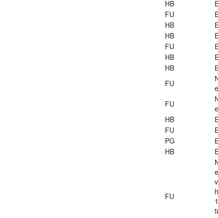
HB
E
FU
E
HB
E
HB
E
FU
E
HB
E
HB
E
FU
e
FU
e
HB
E
FU
E
PG
E
HB
E
e
v
h
FU
1
t