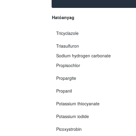
Hatóanyag
Tricyclazole
Triasulfuron
Sodium hydrogen carbonate
Propisochlor
Propargite
Propanil
Potassium thiocyanate
Potassium iodide
Picoxystrobin