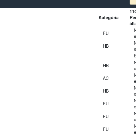
11
Kategória
Ren
áll
FU
e
HB
e
E
HB
e
AC
e
HB
e
FU
e
FU
e
FU
e