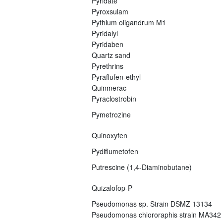
Pyridate
Pyroxsulam
Pythium oligandrum M1
Pyridalyl
Pyridaben
Quartz sand
Pyrethrins
Pyraflufen-ethyl
Quinmerac
Pyraclostrobin
Pymetrozine
Quinoxyfen
Pydiflumetofen
Putrescine (1,4-Diaminobutane)
Quizalofop-P
Pseudomonas sp. Strain DSMZ 13134
Pseudomonas chlororaphis strain MA342