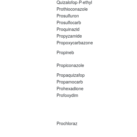
Quizalofop-P-ethyl
Prothioconazole
Prosulfuron
Prosulfocarb
Proquinazid
Propyzamide
Propoxycarbazone
Propineb
Propiconazole
Propaquizafop
Propamocarb
Prohexadione
Profoxydim
Prochloraz