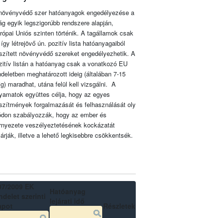
növényvédő szer hatóanyagok engedélyezése a
lág egyik legszigorúbb rendszere alapján,
rópai Uniós szinten történik. A tagállamok csak
 így létrejövő ún. pozitív lista hatóanyagaiból
szített növényvédő szereket engedélyezhetik. A
zitív listán a hatóanyag csak a vonatkozó EU
ndeletben meghatározott ideig (általában 7-15
ig) maradhat, utána felül kell vizsgálni. A
lyamatok együttes célja, hogy az egyes
szítmények forgalmazását és felhasználását oly
don szabályozzák, hogy az ember és
rnyezete veszélyeztetésének kockázatát
zárják, illetve a lehető legkisebbre csökkentsék.
07/2009 EK
Hatóanyag
delet szerinti
lejárati idő
apot
Részletek