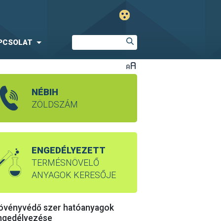
PCSOLAT
NÉBIH
ZÖLDSZÁM
ENGEDÉLYEZETT
TERMÉSNÖVELŐ
ANYAGOK KERESŐJE
övényvédő szer hatóanyagok
ngedélyezése