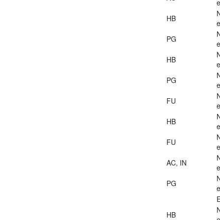
e
HB
e
PG
e
HB
e
PG
e
FU
e
HB
e
FU
e
AC, IN
e
PG
e
E
HB
e