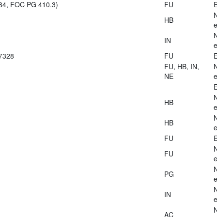
984, FOC PG 410.3)
FU
E
HB
e
IN
e
27328
FU
E
FU, HB, IN,
NE
e
E
HB
e
HB
e
FU
E
FU
e
PG
e
IN
e
AC