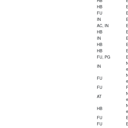
HB
E
HB
E
FU
E
IN
E
AC, IN
E
HB
E
IN
E
HB
E
HB
E
FU, PG
E
IN
e
FU
e
FU
AT
e
HB
e
FU
E
FU
E