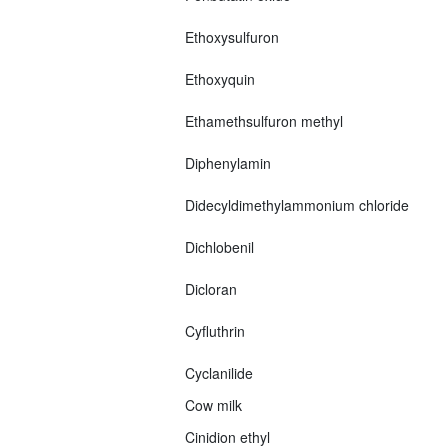
Ethoxysulfuron
Ethoxyquin
Ethamethsulfuron methyl
Diphenylamin
Didecyldimethylammonium chloride
Dichlobenil
Dicloran
Cyfluthrin
Cyclanilide
Cow milk
Cinidion ethyl