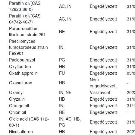
Paraffin oil/(CAS
AC, IN
Engedélyezett
31/
72623-86-0)
Paraffin oil/(CAS
AC, IN
Engedélyezett
31/
64742-46-7)
Purpureocillium
NE
Engedélyezett
31/
lilacinum strain 251
Paecilomyces
fumosoroseus strain
IN
Engedélyezett
31/
Fe9901
Paclobutrazol
PG
Engedélyezett
31/
Oxyfluorfen
HB
Engedélyezett
31/
Oxathiapiprolin
FU
Engedélyezett
03/
Nem
Oxasulfuron
HB
-
engedélyezett
Oxamyl
IN, NE
Visszavont
202
Oryzalin
HB
Engedélyezett
31/
Orange oil
IN
Engedélyezett
31/
Onion oil
RE
Engedélyezett
-
Oleic acid (CAS 112-
IN, AC, HB,
Engedélyezett
31/
80-1)
PG
Nicosulfuron
HB
Engedélyezett
202