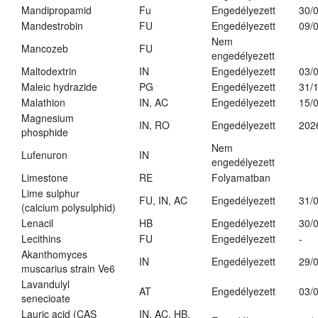
Mandipropamid
Fu
Engedélyezett
30/
Mandestrobin
FU
Engedélyezett
09/
Nem
Mancozeb
FU
engedélyezett
Maltodextrin
IN
Engedélyezett
03/
Maleic hydrazide
PG
Engedélyezett
31/
Malathion
IN, AC
Engedélyezett
15/
Magnesium
IN, RO
Engedélyezett
202
phosphide
Nem
Lufenuron
IN
engedélyezett
Limestone
RE
Folyamatban
Lime sulphur
FU, IN, AC
Engedélyezett
31/
(calcium polysulphid)
Lenacil
HB
Engedélyezett
30/
Lecithins
FU
Engedélyezett
-
Akanthomyces
IN
Engedélyezett
29/
muscarius strain Ve6
Lavandulyl
AT
Engedélyezett
03/
senecioate
Lauric acid (CAS
IN, AC, HB,