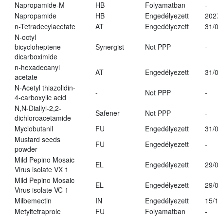
Napropamide-M
HB
Folyamatban
-
Napropamide
HB
Engedélyezett
202
n-Tetradecylacetate
AT
Engedélyezett
31/
N-octyl
bicycloheptene
Synergist
Not PPP
-
dicarboximide
n-hexadecanyl
AT
Engedélyezett
31/
acetate
N-Acetyl thiazolidin-
-
Not PPP
-
4-carboxylic acid
N,N-Diallyl-2,2-
Safener
Not PPP
-
dichloroacetamide
Myclobutanil
FU
Engedélyezett
31/
Mustard seeds
FU
Engedélyezett
-
powder
Mild Pepino Mosaic
EL
Engedélyezett
29/
Virus isolate VX 1
Mild Pepino Mosaic
EL
Engedélyezett
29/
Virus isolate VC 1
Milbemectin
IN
Engedélyezett
15/
Metyltetraprole
FU
Folyamatban
-