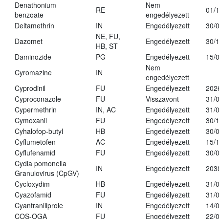
Denathonium
Nem
RE
01/
benzoate
engedélyezett
Deltamethrin
IN
Engedélyezett
30/
NE, FU,
Dazomet
Engedélyezett
30/
HB, ST
Daminozide
PG
Engedélyezett
15/
Nem
Cyromazine
IN
engedélyezett
Cyprodinil
FU
Engedélyezett
202
Cyproconazole
FU
Visszavont
31/
Cypermethrin
IN, AC
Engedélyezett
31/
Cymoxanil
FU
Engedélyezett
30/
Cyhalofop-butyl
HB
Engedélyezett
30/
Cyflumetofen
AC
Engedélyezett
15/
Cyflufenamid
FU
Engedélyezett
30/
Cydia pomonella
IN
Engedélyezett
203
Granulovirus (CpGV)
Cycloxydim
HB
Engedélyezett
31/
Cyazofamid
FU
Engedélyezett
31/
Cyantraniliprole
IN
Engedélyezett
14/
COS-OGA
FU
Engedélyezett
22/