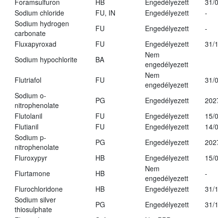
Foramsulfuron
HB
Engedélyezett
31/
Sodium chloride
FU, IN
Engedélyezett
-
Sodium hydrogen
FU
Engedélyezett
-
carbonate
Fluxapyroxad
FU
Engedélyezett
31/
Nem
Sodium hypochlorite
BA
engedélyezett
Nem
Flutriafol
FU
31/
engedélyezett
Sodium o-
PG
Engedélyezett
202
nitrophenolate
Flutolanil
FU
Engedélyezett
15/
Flutianil
FU
Engedélyezett
14/
Sodium p-
PG
Engedélyezett
202
nitrophenolate
Fluroxypyr
HB
Engedélyezett
15/
Nem
Flurtamone
HB
-
engedélyezett
Flurochloridone
HB
Engedélyezett
31/
Sodium silver
PG
Engedélyezett
31/
thiosulphate