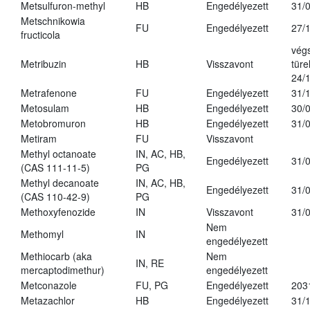
Metsulfuron-methyl
HB
Engedélyezett
31/
Metschnikowia
FU
Engedélyezett
27/
fructicola
vég
Metribuzin
HB
Visszavont
türe
24/
Metrafenone
FU
Engedélyezett
31/
Metosulam
HB
Engedélyezett
30/
Metobromuron
HB
Engedélyezett
31/
Metiram
FU
Visszavont
Methyl octanoate
IN, AC, HB,
Engedélyezett
31/
(CAS 111-11-5)
PG
Methyl decanoate
IN, AC, HB,
Engedélyezett
31/
(CAS 110-42-9)
PG
Methoxyfenozide
IN
Visszavont
31/
Nem
Methomyl
IN
engedélyezett
Methiocarb (aka
Nem
IN, RE
mercaptodimethur)
engedélyezett
Metconazole
FU, PG
Engedélyezett
203
Metazachlor
HB
Engedélyezett
31/