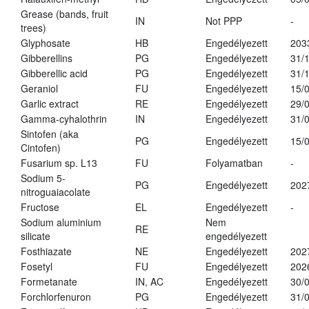
Grease (bands, fruit
IN
Not PPP
-
trees)
Glyphosate
HB
Engedélyezett
203
Gibberellins
PG
Engedélyezett
31/
Gibberellic acid
PG
Engedélyezett
31/
Geraniol
FU
Engedélyezett
15/
Garlic extract
RE
Engedélyezett
29/
Gamma-cyhalothrin
IN
Engedélyezett
31/
Sintofen (aka
PG
Engedélyezett
15/
Cintofen)
Fusarium sp. L13
FU
Folyamatban
-
Sodium 5-
PG
Engedélyezett
202
nitroguaiacolate
Fructose
EL
Engedélyezett
-
Sodium aluminium
Nem
RE
silicate
engedélyezett
Fosthiazate
NE
Engedélyezett
202
Fosetyl
FU
Engedélyezett
202
Formetanate
IN, AC
Engedélyezett
30/
Forchlorfenuron
PG
Engedélyezett
31/