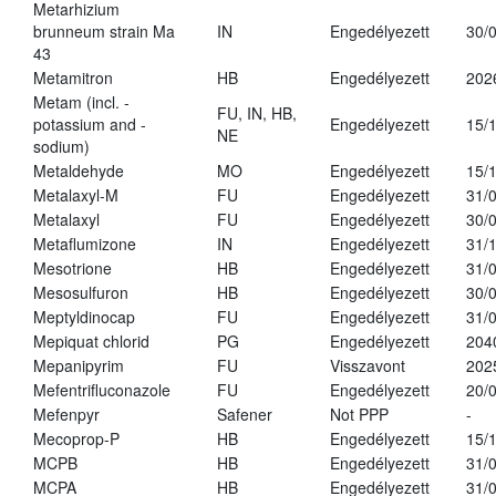
Metarhizium
brunneum strain Ma
IN
Engedélyezett
30/
43
Metamitron
HB
Engedélyezett
202
Metam (incl. -
FU, IN, HB,
potassium and -
Engedélyezett
15/
NE
sodium)
Metaldehyde
MO
Engedélyezett
15/
Metalaxyl-M
FU
Engedélyezett
31/
Metalaxyl
FU
Engedélyezett
30/
Metaflumizone
IN
Engedélyezett
31/
Mesotrione
HB
Engedélyezett
31/
Mesosulfuron
HB
Engedélyezett
30/
Meptyldinocap
FU
Engedélyezett
31/
Mepiquat chlorid
PG
Engedélyezett
204
Mepanipyrim
FU
Visszavont
202
Mefentrifluconazole
FU
Engedélyezett
20/
Mefenpyr
Safener
Not PPP
-
Mecoprop-P
HB
Engedélyezett
15/
MCPB
HB
Engedélyezett
31/
MCPA
HB
Engedélyezett
31/