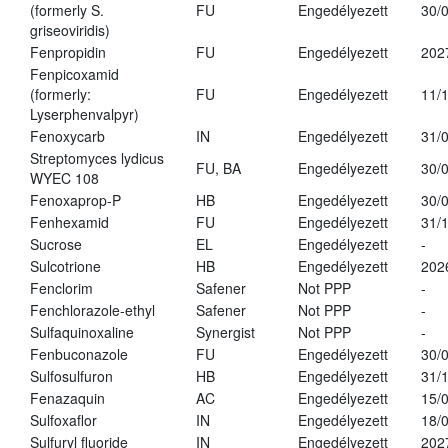
(formerly S.
FU
Engedélyezett
30/
griseoviridis)
Fenpropidin
FU
Engedélyezett
202
Fenpicoxamid
(formerly:
FU
Engedélyezett
11/
Lyserphenvalpyr)
Fenoxycarb
IN
Engedélyezett
31/
Streptomyces lydicus
FU, BA
Engedélyezett
30/
WYEC 108
Fenoxaprop-P
HB
Engedélyezett
30/
Fenhexamid
FU
Engedélyezett
31/
Sucrose
EL
Engedélyezett
-
Sulcotrione
HB
Engedélyezett
202
Fenclorim
Safener
Not PPP
-
Fenchlorazole-ethyl
Safener
Not PPP
-
Sulfaquinoxaline
Synergist
Not PPP
-
Fenbuconazole
FU
Engedélyezett
30/
Sulfosulfuron
HB
Engedélyezett
31/
Fenazaquin
AC
Engedélyezett
15/
Sulfoxaflor
IN
Engedélyezett
18/
Sulfuryl fluoride
IN
Engedélyezett
202