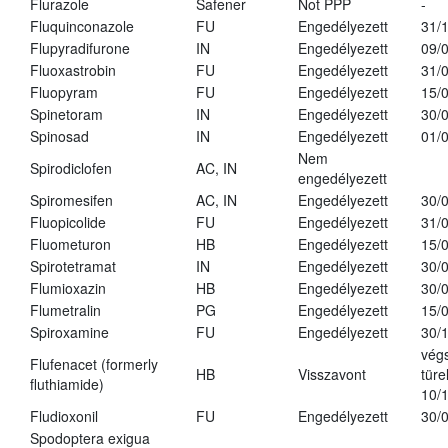
Flurazole
Safener
Not PPP
-
Fluquinconazole
FU
Engedélyezett
31/
Flupyradifurone
IN
Engedélyezett
09/
Fluoxastrobin
FU
Engedélyezett
31/
Fluopyram
FU
Engedélyezett
15/
Spinetoram
IN
Engedélyezett
30/
Spinosad
IN
Engedélyezett
01/
Nem
Spirodiclofen
AC, IN
engedélyezett
Spiromesifen
AC, IN
Engedélyezett
30/
Fluopicolide
FU
Engedélyezett
31/
Fluometuron
HB
Engedélyezett
15/
Spirotetramat
IN
Engedélyezett
30/
Flumioxazin
HB
Engedélyezett
30/
Flumetralin
PG
Engedélyezett
15/
Spiroxamine
FU
Engedélyezett
30/
vég
Flufenacet (formerly
HB
Visszavont
türe
fluthiamide)
10/
Fludioxonil
FU
Engedélyezett
30/
Spodoptera exigua