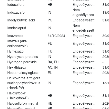
Iodosulfuron
HB
Engedélyezett
31/
Nem
Indoxacarb
IN
19/
engedélyezett
Indolylbutyric acid
PG
Engedélyezett
31/
Nem
Imidacloprid
IN
engedélyezett
Imazamox
31/10/2024
Engedélyezett
30/
Imazalil (aka
FU
Engedélyezett
31/
enilconazole)
Hymexazol
FU
Engedélyezett
31/
Hydrolysed proteins
IN
Engedélyezett
203
Hydrogen peroxide
BA, FU
Engedélyezett
-
Hexythiazox
AC, IN
Engedélyezett
31/
Heptamaloxyloglucan
EL
Engedélyezett
203
Helicoverpa armigera
nucleopolyhedrovirus
IN
Engedélyezett
15/
(HearNPV)
Haloxyfop-P
HB
Engedélyezett
31/
(Haloxyfop-R)
Halosulfuron methyl
HB
Engedélyezett
202
Halauxifen-methyl
HB
Engedélyezett
05/