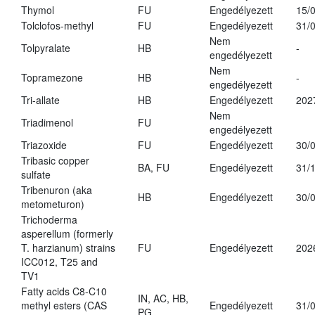
Thymol
FU
Engedélyezett
15/
Tolclofos-methyl
FU
Engedélyezett
31/
Nem
Tolpyralate
HB
-
engedélyezett
Nem
Topramezone
HB
-
engedélyezett
Tri-allate
HB
Engedélyezett
202
Nem
Triadimenol
FU
engedélyezett
Triazoxide
FU
Engedélyezett
30/
Tribasic copper
BA, FU
Engedélyezett
31/
sulfate
Tribenuron (aka
HB
Engedélyezett
30/
metometuron)
Trichoderma
asperellum (formerly
T. harzianum) strains
FU
Engedélyezett
202
ICC012, T25 and
TV1
Fatty acids C8-C10
IN, AC, HB,
methyl esters (CAS
Engedélyezett
31/
PG