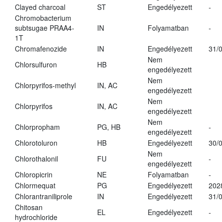
Clayed charcoal
ST
Engedélyezett
-
Chromobacterium
subtsugae PRAA4-
IN
Folyamatban
-
1T
Chromafenozide
IN
Engedélyezett
31/
Nem
Chlorsulfuron
HB
engedélyezett
Nem
Chlorpyrifos-methyl
IN, AC
engedélyezett
Nem
Chlorpyrifos
IN, AC
engedélyezett
Nem
Chlorpropham
PG, HB
-
engedélyezett
Chlorotoluron
HB
Engedélyezett
30/
Nem
Chlorothalonil
FU
-
engedélyezett
Chloropicrin
NE
Folyamatban
-
Chlormequat
PG
Engedélyezett
202
Chlorantraniliprole
IN
Engedélyezett
31/
Chitosan
EL
Engedélyezett
-
hydrochloride