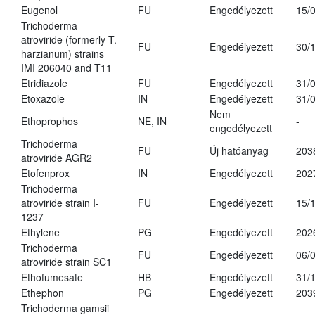
Eugenol
FU
Engedélyezett
15/
Trichoderma
atroviride (formerly T.
FU
Engedélyezett
30/
harzianum) strains
IMI 206040 and T11
Etridiazole
FU
Engedélyezett
31/
Etoxazole
IN
Engedélyezett
31/
Nem
Ethoprophos
NE, IN
-
engedélyezett
Trichoderma
FU
Új hatóanyag
203
atroviride AGR2
Etofenprox
IN
Engedélyezett
202
Trichoderma
atroviride strain I-
FU
Engedélyezett
15/
1237
Ethylene
PG
Engedélyezett
202
Trichoderma
FU
Engedélyezett
06/
atroviride strain SC1
Ethofumesate
HB
Engedélyezett
31/
Ethephon
PG
Engedélyezett
203
Trichoderma gamsii