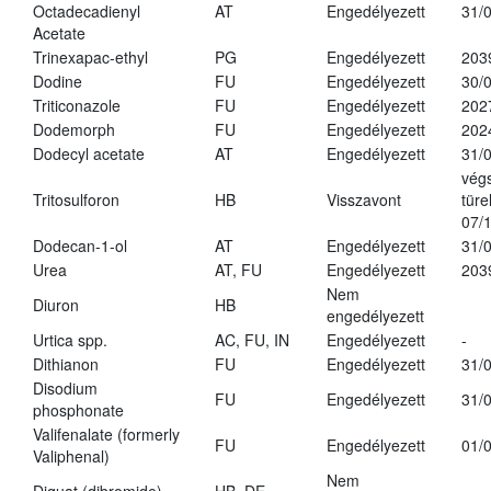
Octadecadienyl
AT
Engedélyezett
31/
Acetate
Trinexapac-ethyl
PG
Engedélyezett
203
Dodine
FU
Engedélyezett
30/
Triticonazole
FU
Engedélyezett
202
Dodemorph
FU
Engedélyezett
202
Dodecyl acetate
AT
Engedélyezett
31/
vég
Tritosulforon
HB
Visszavont
türe
07/
Dodecan-1-ol
AT
Engedélyezett
31/
Urea
AT, FU
Engedélyezett
203
Nem
Diuron
HB
engedélyezett
Urtica spp.
AC, FU, IN
Engedélyezett
-
Dithianon
FU
Engedélyezett
31/
Disodium
FU
Engedélyezett
31/
phosphonate
Valifenalate (formerly
FU
Engedélyezett
01/
Valiphenal)
Nem