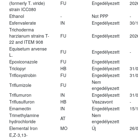
(formerly T. viride)
FU
Engedélyezett
202
strain ICC080
Ethanol
-
Not PPP
-
Esfenvalerate
IN
Engedélyezett
30/
Trichoderma
harzianum strains T-
FU
Engedélyezett
202
22 and ITEM 908
Equisetum arvense
FU
Engedélyezett
-
L.
Epoxiconazole
FU
Engedélyezett
Triclopyr
HB
Engedélyezett
31/
Trifloxystrobin
FU
Engedélyezett
31/
Nem
Triflumizole
FU
engedélyezett
Triflumuron
IN
Engedélyezett
31/
Triflusulfuron
HB
Visszavont
-
Emamectin
IN
Engedélyezett
15/
Trimethylamine
Nem
AT
hydrochloride
engedélyezett
Elemental Iron
MO
Új
26/
E,Z-3,13-