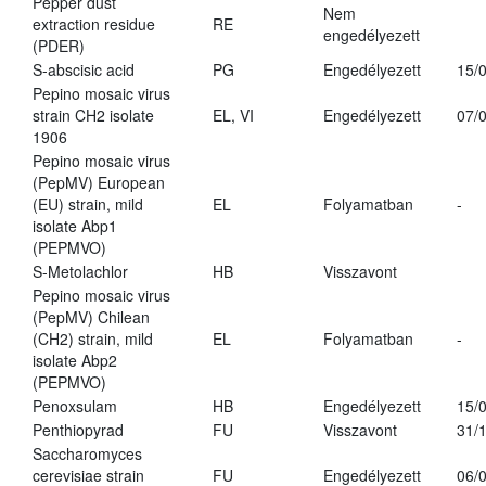
Pepper dust
Nem
extraction residue
RE
engedélyezett
(PDER)
S-abscisic acid
PG
Engedélyezett
15/
Pepino mosaic virus
strain CH2 isolate
EL, VI
Engedélyezett
07/
1906
Pepino mosaic virus
(PepMV) European
(EU) strain, mild
EL
Folyamatban
-
isolate Abp1
(PEPMVO)
S-Metolachlor
HB
Visszavont
Pepino mosaic virus
(PepMV) Chilean
(CH2) strain, mild
EL
Folyamatban
-
isolate Abp2
(PEPMVO)
Penoxsulam
HB
Engedélyezett
15/
Penthiopyrad
FU
Visszavont
31/
Saccharomyces
cerevisiae strain
FU
Engedélyezett
06/