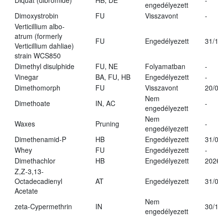
Diquat (dibromide)
HB, DE
-
engedélyezett
Dimoxystrobin
FU
Visszavont
-
Verticillium albo-
atrum (formerly
FU
Engedélyezett
31/
Verticillium dahliae)
strain WCS850
Dimethyl disulphide
FU, NE
Folyamatban
-
Vinegar
BA, FU, HB
Engedélyezett
-
Dimethomorph
FU
Visszavont
20/
Nem
Dimethoate
IN, AC
-
engedélyezett
Nem
Waxes
Pruning
-
engedélyezett
Dimethenamid-P
HB
Engedélyezett
31/
Whey
FU
Engedélyezett
-
Dimethachlor
HB
Engedélyezett
202
Z,Z-3,13-
Octadecadienyl
AT
Engedélyezett
31/
Acetate
Nem
zeta-Cypermethrin
IN
30/
engedélyezett