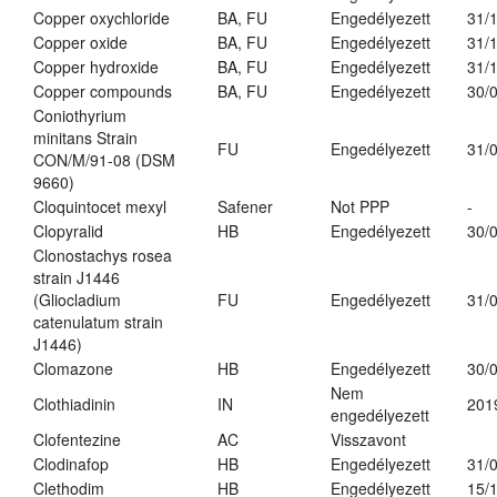
Copper oxychloride
BA, FU
Engedélyezett
31/
Copper oxide
BA, FU
Engedélyezett
31/
Copper hydroxide
BA, FU
Engedélyezett
31/
Copper compounds
BA, FU
Engedélyezett
30/
Coniothyrium
minitans Strain
FU
Engedélyezett
31/
CON/M/91-08 (DSM
9660)
Cloquintocet mexyl
Safener
Not PPP
-
Clopyralid
HB
Engedélyezett
30/
Clonostachys rosea
strain J1446
(Gliocladium
FU
Engedélyezett
31/
catenulatum strain
J1446)
Clomazone
HB
Engedélyezett
30/
Nem
Clothiadinin
IN
201
engedélyezett
Clofentezine
AC
Visszavont
Clodinafop
HB
Engedélyezett
31/
Clethodim
HB
Engedélyezett
15/