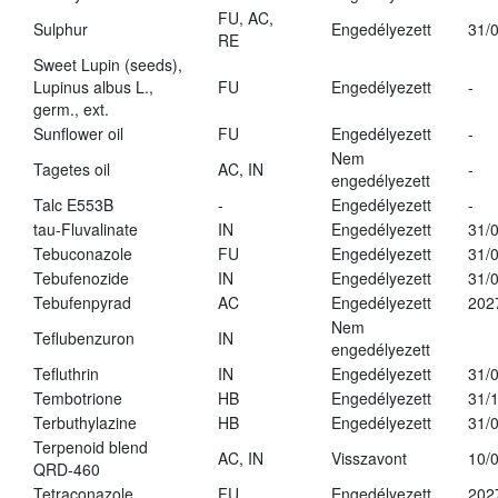
FU, AC,
Sulphur
Engedélyezett
31/
RE
Sweet Lupin (seeds),
Lupinus albus L.,
FU
Engedélyezett
-
germ., ext.
Sunflower oil
FU
Engedélyezett
-
Nem
Tagetes oil
AC, IN
-
engedélyezett
Talc E553B
-
Engedélyezett
-
tau-Fluvalinate
IN
Engedélyezett
31/
Tebuconazole
FU
Engedélyezett
31/
Tebufenozide
IN
Engedélyezett
31/
Tebufenpyrad
AC
Engedélyezett
202
Nem
Teflubenzuron
IN
engedélyezett
Tefluthrin
IN
Engedélyezett
31/
Tembotrione
HB
Engedélyezett
31/
Terbuthylazine
HB
Engedélyezett
31/
Terpenoid blend
AC, IN
Visszavont
10/
QRD-460
Tetraconazole
FU
Engedélyezett
202