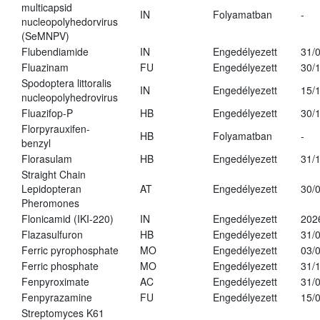
multicapsid
IN
Folyamatban
-
nucleopolyhedorvirus
(SeMNPV)
Flubendiamide
IN
Engedélyezett
31/
Fluazinam
FU
Engedélyezett
30/
Spodoptera littoralis
IN
Engedélyezett
15/
nucleopolyhedrovirus
Fluazifop-P
HB
Engedélyezett
30/
Florpyrauxifen-
HB
Folyamatban
-
benzyl
Florasulam
HB
Engedélyezett
31/
Straight Chain
Lepidopteran
AT
Engedélyezett
30/
Pheromones
Flonicamid (IKI-220)
IN
Engedélyezett
202
Flazasulfuron
HB
Engedélyezett
31/
Ferric pyrophosphate
MO
Engedélyezett
03/
Ferric phosphate
MO
Engedélyezett
31/
Fenpyroximate
AC
Engedélyezett
31/
Fenpyrazamine
FU
Engedélyezett
15/
Streptomyces K61