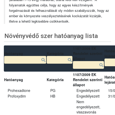
folyamatok együttes célja, hogy az egyes készítmények
forgalmazását és felhasználását oly módon szabályozzák, hogy az
ember és környezete veszélyeztetésének kockázatát kizárják,
illetve a lehető legkisebbre csökkentsék.
Növényvédő szer hatóanyag lista
1107/2009 EK
Ható
Hatóanyag
Kategória
Rendelet szerinti
lejára
állapot
1107/2009 EK
Ható
Hatóanyag
Kategória
Rendelet szerinti
lejára
állapot
Prohexadione
PG
Engedélyezett
15/
Profoxydim
HB
Engedélyezett
31/
Nem
engedélyezett,
visszavonás