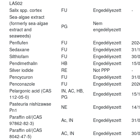
LAS02
Salix spp. cortex
FU
Engedélyezett
-
Sea-algae extract
(formerly sea-algae
Nem
PG
extract and
engedélyezett
seaweeds)
Penflufen
FU
Engedélyezett
202
Sedaxane
FU
Engedélyezett
31/
Silthiofam
FU
Engedélyezett
30/
Pendimethalin
HB
Engedélyezett
15/
Silver iodide
RE
Not PPP
-
Pencycuron
FU
Engedélyezett
31/
Penconazole
FU
Engedélyezett
202
Pelargonic acid (CAS
IN, AC, HB,
Engedélyezett
15/
112-05-0)
PG
Pasteuria nishizawae
NE
Engedélyezett
14/
Pn1
Paraffin oil/(CAS
Ac, IN
Engedélyezett
31/
97862-82-3)
Paraffin oil/(CAS
AC, IN
Engedélyezett
30/
8042-47-5)