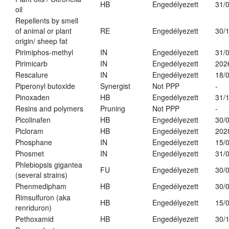
HB
Engedélyezett
31/
oil
Repellents by smell
of animal or plant
RE
Engedélyezett
30/
origin/ sheep fat
Pirimiphos-methyl
IN
Engedélyezett
31/
Pirimicarb
IN
Engedélyezett
202
Rescalure
IN
Engedélyezett
18/
Piperonyl butoxide
Synergist
Not PPP
-
Pinoxaden
HB
Engedélyezett
31/
Resins and polymers
Pruning
Not PPP
-
Picolinafen
HB
Engedélyezett
30/
Picloram
HB
Engedélyezett
202
Phosphane
IN
Engedélyezett
15/
Phosmet
IN
Engedélyezett
31/
Phlebiopsis gigantea
FU
Engedélyezett
30/
(several strains)
Phenmedipham
HB
Engedélyezett
30/
Rimsulfuron (aka
HB
Engedélyezett
15/
renriduron)
Pethoxamid
HB
Engedélyezett
30/