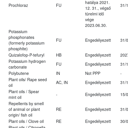
hatálya 2021.
Prochloraz
FU
31/
12. 31., végső
türelmi idő
vége
2023.06.30.
Potassium
phosphonates
FU
Engedélyezett
31/
(formerly potassium
phosphite)
Quizalofop-P-tefuryl
HB
Engedélyezett
202
Potassium hydrogen
FU
Engedélyezett
31/
carbonate
Polybutene
IN
Not PPP
-
Plant oils/ Rape seed
AC, IN
Engedélyezett
31/
oil
Plant oils / Spear
-
Engedélyezett
15/
mint oil
Repellents by smell
of animal or plant
RE
Engedélyezett
31/
origin/ fish oil
Plant oils / Clove oil
RE
Engedélyezett
30/
Plant oils / Citronella