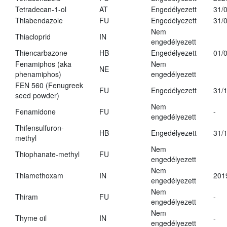
Tetradecan-1-ol
AT
Engedélyezett
31/
Thiabendazole
FU
Engedélyezett
31/
Nem
Thiacloprid
IN
engedélyezett
Thiencarbazone
HB
Engedélyezett
01/
Fenamiphos (aka
Nem
NE
phenamiphos)
engedélyezett
FEN 560 (Fenugreek
FU
Engedélyezett
31/
seed powder)
Nem
Fenamidone
FU
-
engedélyezett
Thifensulfuron-
HB
Engedélyezett
31/
methyl
Nem
Thiophanate-methyl
FU
engedélyezett
Nem
Thiamethoxam
IN
201
engedélyezett
Nem
Thiram
FU
-
engedélyezett
Nem
Thyme oil
IN
-
engedélyezett