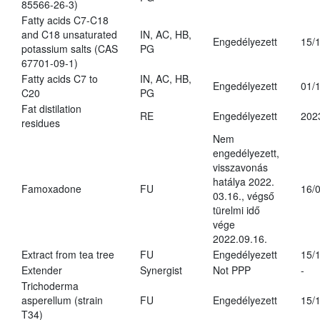
85566-26-3)
Fatty acids C7-C18
and C18 unsaturated
IN, AC, HB,
Engedélyezett
15/
potassium salts (CAS
PG
67701-09-1)
Fatty acids C7 to
IN, AC, HB,
Engedélyezett
01/
C20
PG
Fat distilation
RE
Engedélyezett
202
residues
Nem
engedélyezett,
visszavonás
hatálya 2022.
Famoxadone
FU
16/
03.16., végső
türelmi idő
vége
2022.09.16.
Extract from tea tree
FU
Engedélyezett
15/
Extender
Synergist
Not PPP
-
Trichoderma
asperellum (strain
FU
Engedélyezett
15/
T34)