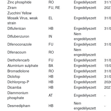
Zinc phosphide
RO
Engedélyezett
31/
Ziram
FU, RE
Engedélyezett
202
Zucchini Yellow
Mosaik Virus, weak
EL
Engedélyezett
31/
strain
Diflufenican
HB
Engedélyezett
31/
Nem
Diflubenzuron
IN
engedélyezett
Difenoconazole
FU
Engedélyezett
31/
Nem
Difenacoum
RO
engedélyezett
Diethofencarb
FU
Engedélyezett
31/
Aluminium sulphate
BA
Engedélyezett
15/
Bromadiolone
RO
Engedélyezett
31/
Diclofop
HB
Engedélyezett
31/
Dichlorprop-P
HB
Engedélyezett
202
Dicamba
HB
Engedélyezett
202
Diammonium
AT
Engedélyezett
-
phosphate
Nem
Desmedipham
HB
-
engedélyezett