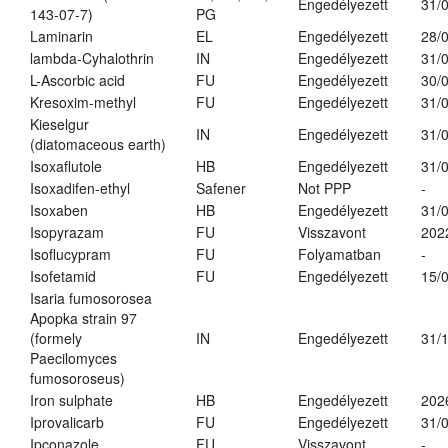
Engedélyezett
31/
143-07-7)
PG
Laminarin
EL
Engedélyezett
28/
lambda-Cyhalothrin
IN
Engedélyezett
31/
L-Ascorbic acid
FU
Engedélyezett
30/
Kresoxim-methyl
FU
Engedélyezett
31/
Kieselgur
IN
Engedélyezett
31/
(diatomaceous earth)
Isoxaflutole
HB
Engedélyezett
31/
Isoxadifen-ethyl
Safener
Not PPP
-
Isoxaben
HB
Engedélyezett
31/
Isopyrazam
FU
Visszavont
202
Isoflucypram
FU
Folyamatban
-
Isofetamid
FU
Engedélyezett
15/
Isaria fumosorosea
Apopka strain 97
(formely
IN
Engedélyezett
31/
Paecilomyces
fumosoroseus)
Iron sulphate
HB
Engedélyezett
202
Iprovalicarb
FU
Engedélyezett
31/
Ipconazole
FU
Visszavont
-