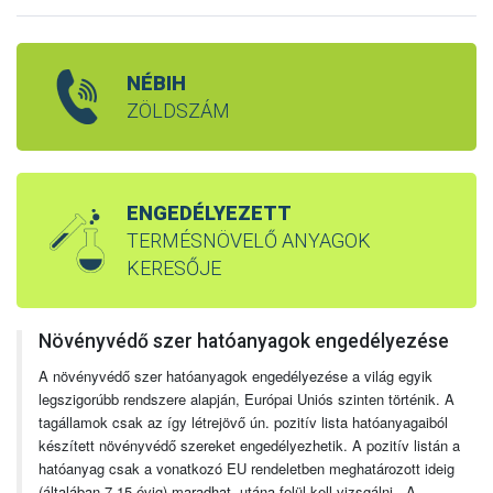
NÉBIH
ZÖLDSZÁM
ENGEDÉLYEZETT
TERMÉSNÖVELŐ ANYAGOK
KERESŐJE
Növényvédő szer hatóanyagok engedélyezése
A növényvédő szer hatóanyagok engedélyezése a világ egyik
legszigorúbb rendszere alapján, Európai Uniós szinten történik. A
tagállamok csak az így létrejövő ún. pozitív lista hatóanyagaiból
készített növényvédő szereket engedélyezhetik. A pozitív listán a
hatóanyag csak a vonatkozó EU rendeletben meghatározott ideig
(általában 7-15 évig) maradhat, utána felül kell vizsgálni. A