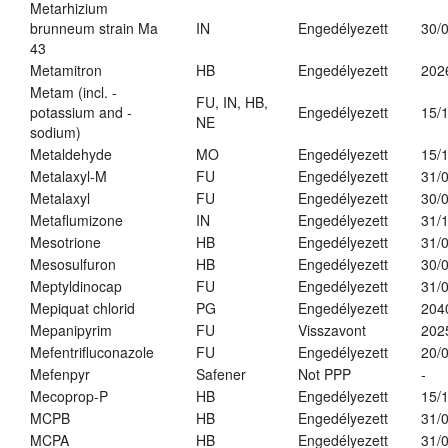
Metarhizium
brunneum strain Ma
IN
Engedélyezett
30/
43
Metamitron
HB
Engedélyezett
202
Metam (incl. -
FU, IN, HB,
potassium and -
Engedélyezett
15/
NE
sodium)
Metaldehyde
MO
Engedélyezett
15/
Metalaxyl-M
FU
Engedélyezett
31/
Metalaxyl
FU
Engedélyezett
30/
Metaflumizone
IN
Engedélyezett
31/
Mesotrione
HB
Engedélyezett
31/
Mesosulfuron
HB
Engedélyezett
30/
Meptyldinocap
FU
Engedélyezett
31/
Mepiquat chlorid
PG
Engedélyezett
204
Mepanipyrim
FU
Visszavont
202
Mefentrifluconazole
FU
Engedélyezett
20/
Mefenpyr
Safener
Not PPP
-
Mecoprop-P
HB
Engedélyezett
15/
MCPB
HB
Engedélyezett
31/
MCPA
HB
Engedélyezett
31/