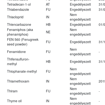
Tetradecan-1-ol
AT
Engedélyezett
31/
Thiabendazole
FU
Engedélyezett
31/
Nem
Thiacloprid
IN
engedélyezett
Thiencarbazone
HB
Engedélyezett
01/
Fenamiphos (aka
Nem
NE
phenamiphos)
engedélyezett
FEN 560 (Fenugreek
FU
Engedélyezett
31/
seed powder)
Nem
Fenamidone
FU
-
engedélyezett
Thifensulfuron-
HB
Engedélyezett
31/
methyl
Nem
Thiophanate-methyl
FU
engedélyezett
Nem
Thiamethoxam
IN
201
engedélyezett
Nem
Thiram
FU
-
engedélyezett
Nem
Thyme oil
IN
-
engedélyezett