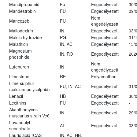
Mandipropamid
Fu
Engedélyezett
30/
Mandestrobin
FU
Engedélyezett
09/
Nem
Mancozeb
FU
engedélyezett
Maltodextrin
IN
Engedélyezett
03/
Maleic hydrazide
PG
Engedélyezett
31/
Malathion
IN, AC
Engedélyezett
15/
Magnesium
IN, RO
Engedélyezett
202
phosphide
Nem
Lufenuron
IN
engedélyezett
Limestone
RE
Folyamatban
Lime sulphur
FU, IN, AC
Engedélyezett
31/
(calcium polysulphid)
Lenacil
HB
Engedélyezett
30/
Lecithins
FU
Engedélyezett
-
Akanthomyces
IN
Engedélyezett
29/
muscarius strain Ve6
Lavandulyl
AT
Engedélyezett
03/
senecioate
Lauric acid (CAS
IN, AC, HB,