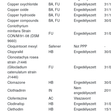
Copper oxychloride
BA, FU
Engedélyezett
31/
Copper oxide
BA, FU
Engedélyezett
31/
Copper hydroxide
BA, FU
Engedélyezett
31/
Copper compounds
BA, FU
Engedélyezett
30/
Coniothyrium
minitans Strain
FU
Engedélyezett
31/
CON/M/91-08 (DSM
9660)
Cloquintocet mexyl
Safener
Not PPP
-
Clopyralid
HB
Engedélyezett
30/
Clonostachys rosea
strain J1446
(Gliocladium
FU
Engedélyezett
31/
catenulatum strain
J1446)
Clomazone
HB
Engedélyezett
30/
Nem
Clothiadinin
IN
201
engedélyezett
Clofentezine
AC
Visszavont
Clodinafop
HB
Engedélyezett
31/
Clethodim
HB
Engedélyezett
15/