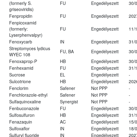
(formerly S.
FU
Engedélyezett
30/
griseoviridis)
Fenpropidin
FU
Engedélyezett
202
Fenpicoxamid
(formerly:
FU
Engedélyezett
11/
Lyserphenvalpyr)
Fenoxycarb
IN
Engedélyezett
31/
Streptomyces lydicus
FU, BA
Engedélyezett
30/
WYEC 108
Fenoxaprop-P
HB
Engedélyezett
30/
Fenhexamid
FU
Engedélyezett
31/
Sucrose
EL
Engedélyezett
-
Sulcotrione
HB
Engedélyezett
202
Fenclorim
Safener
Not PPP
-
Fenchlorazole-ethyl
Safener
Not PPP
-
Sulfaquinoxaline
Synergist
Not PPP
-
Fenbuconazole
FU
Engedélyezett
30/
Sulfosulfuron
HB
Engedélyezett
31/
Fenazaquin
AC
Engedélyezett
15/
Sulfoxaflor
IN
Engedélyezett
18/
Sulfuryl fluoride
IN
Engedélyezett
202