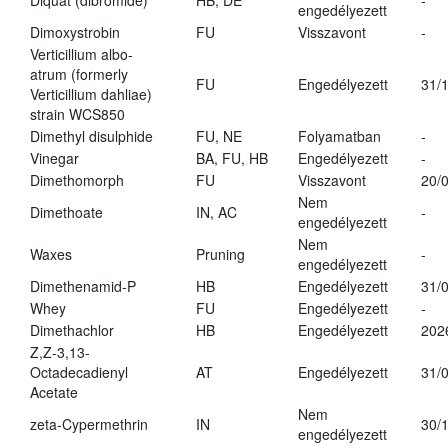
Diquat (dibromide)
HB, DE
-
engedélyezett
Dimoxystrobin
FU
Visszavont
-
Verticillium albo-
atrum (formerly
FU
Engedélyezett
31/
Verticillium dahliae)
strain WCS850
Dimethyl disulphide
FU, NE
Folyamatban
-
Vinegar
BA, FU, HB
Engedélyezett
-
Dimethomorph
FU
Visszavont
20/
Nem
Dimethoate
IN, AC
-
engedélyezett
Nem
Waxes
Pruning
-
engedélyezett
Dimethenamid-P
HB
Engedélyezett
31/
Whey
FU
Engedélyezett
-
Dimethachlor
HB
Engedélyezett
202
Z,Z-3,13-
Octadecadienyl
AT
Engedélyezett
31/
Acetate
Nem
zeta-Cypermethrin
IN
30/
engedélyezett