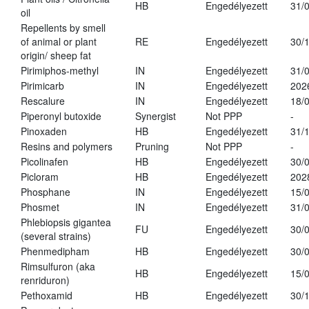
HB
Engedélyezett
31/
oil
Repellents by smell
of animal or plant
RE
Engedélyezett
30/
origin/ sheep fat
Pirimiphos-methyl
IN
Engedélyezett
31/
Pirimicarb
IN
Engedélyezett
202
Rescalure
IN
Engedélyezett
18/
Piperonyl butoxide
Synergist
Not PPP
-
Pinoxaden
HB
Engedélyezett
31/
Resins and polymers
Pruning
Not PPP
-
Picolinafen
HB
Engedélyezett
30/
Picloram
HB
Engedélyezett
202
Phosphane
IN
Engedélyezett
15/
Phosmet
IN
Engedélyezett
31/
Phlebiopsis gigantea
FU
Engedélyezett
30/
(several strains)
Phenmedipham
HB
Engedélyezett
30/
Rimsulfuron (aka
HB
Engedélyezett
15/
renriduron)
Pethoxamid
HB
Engedélyezett
30/