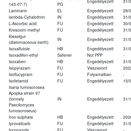
Engedélyezett
31/
143-07-7)
PG
Laminarin
EL
Engedélyezett
28/
lambda-Cyhalothrin
IN
Engedélyezett
31/
L-Ascorbic acid
FU
Engedélyezett
30/
Kresoxim-methyl
FU
Engedélyezett
31/
Kieselgur
IN
Engedélyezett
31/
(diatomaceous earth)
Isoxaflutole
HB
Engedélyezett
31/
Isoxadifen-ethyl
Safener
Not PPP
-
Isoxaben
HB
Engedélyezett
31/
Isopyrazam
FU
Visszavont
202
Isoflucypram
FU
Folyamatban
-
Isofetamid
FU
Engedélyezett
15/
Isaria fumosorosea
Apopka strain 97
(formely
IN
Engedélyezett
31/
Paecilomyces
fumosoroseus)
Iron sulphate
HB
Engedélyezett
202
Iprovalicarb
FU
Engedélyezett
31/
Ipconazole
FU
Visszavont
-