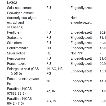
LAS02
Salix spp. cortex
FU
Engedélyezett
-
Sea-algae extract
(formerly sea-algae
Nem
PG
extract and
engedélyezett
seaweeds)
Penflufen
FU
Engedélyezett
202
Sedaxane
FU
Engedélyezett
31/
Silthiofam
FU
Engedélyezett
30/
Pendimethalin
HB
Engedélyezett
15/
Silver iodide
RE
Not PPP
-
Pencycuron
FU
Engedélyezett
31/
Penconazole
FU
Engedélyezett
202
Pelargonic acid (CAS
IN, AC, HB,
Engedélyezett
15/
112-05-0)
PG
Pasteuria nishizawae
NE
Engedélyezett
14/
Pn1
Paraffin oil/(CAS
Ac, IN
Engedélyezett
31/
97862-82-3)
Paraffin oil/(CAS
AC, IN
Engedélyezett
30/
8042-47-5)