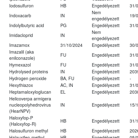
Iodosulfuron
HB
Engedélyezett
31/
Nem
Indoxacarb
IN
19/
engedélyezett
Indolylbutyric acid
PG
Engedélyezett
31/
Nem
Imidacloprid
IN
engedélyezett
Imazamox
31/10/2024
Engedélyezett
30/
Imazalil (aka
FU
Engedélyezett
31/
enilconazole)
Hymexazol
FU
Engedélyezett
31/
Hydrolysed proteins
IN
Engedélyezett
203
Hydrogen peroxide
BA, FU
Engedélyezett
-
Hexythiazox
AC, IN
Engedélyezett
31/
Heptamaloxyloglucan
EL
Engedélyezett
203
Helicoverpa armigera
nucleopolyhedrovirus
IN
Engedélyezett
15/
(HearNPV)
Haloxyfop-P
HB
Engedélyezett
31/
(Haloxyfop-R)
Halosulfuron methyl
HB
Engedélyezett
202
Halauxifen-methyl
HB
Engedélyezett
05/