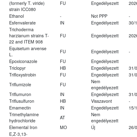
(formerly T. viride)
FU
Engedélyezett
202
strain ICC080
Ethanol
-
Not PPP
-
Esfenvalerate
IN
Engedélyezett
30/
Trichoderma
harzianum strains T-
FU
Engedélyezett
202
22 and ITEM 908
Equisetum arvense
FU
Engedélyezett
-
L.
Epoxiconazole
FU
Engedélyezett
Triclopyr
HB
Engedélyezett
31/
Trifloxystrobin
FU
Engedélyezett
31/
Nem
Triflumizole
FU
engedélyezett
Triflumuron
IN
Engedélyezett
31/
Triflusulfuron
HB
Visszavont
-
Emamectin
IN
Engedélyezett
15/
Trimethylamine
Nem
AT
hydrochloride
engedélyezett
Elemental Iron
MO
Új
26/
E,Z-3,13-