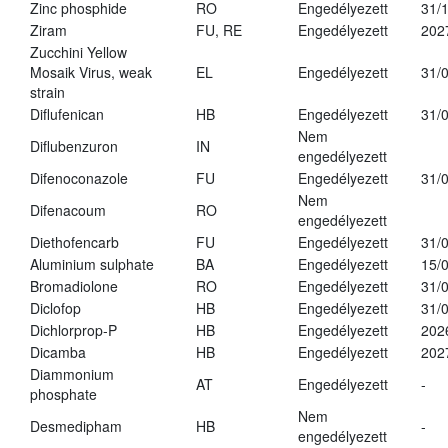
Zinc phosphide
RO
Engedélyezett
31/
Ziram
FU, RE
Engedélyezett
202
Zucchini Yellow
Mosaik Virus, weak
EL
Engedélyezett
31/
strain
Diflufenican
HB
Engedélyezett
31/
Nem
Diflubenzuron
IN
engedélyezett
Difenoconazole
FU
Engedélyezett
31/
Nem
Difenacoum
RO
engedélyezett
Diethofencarb
FU
Engedélyezett
31/
Aluminium sulphate
BA
Engedélyezett
15/
Bromadiolone
RO
Engedélyezett
31/
Diclofop
HB
Engedélyezett
31/
Dichlorprop-P
HB
Engedélyezett
202
Dicamba
HB
Engedélyezett
202
Diammonium
AT
Engedélyezett
-
phosphate
Nem
Desmedipham
HB
-
engedélyezett