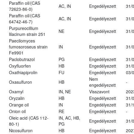
Paraffin oil/(CAS
AC, IN
Engedélyezett
31/
72623-86-0)
Paraffin oil/(CAS
AC, IN
Engedélyezett
31/
64742-46-7)
Purpureocillium
NE
Engedélyezett
31/
lilacinum strain 251
Paecilomyces
fumosoroseus strain
IN
Engedélyezett
31/
Fe9901
Paclobutrazol
PG
Engedélyezett
31/
Oxyfluorfen
HB
Engedélyezett
31/
Oxathiapiprolin
FU
Engedélyezett
03/
Nem
Oxasulfuron
HB
-
engedélyezett
Oxamyl
IN, NE
Visszavont
202
Oryzalin
HB
Engedélyezett
31/
Orange oil
IN
Engedélyezett
31/
Onion oil
RE
Engedélyezett
-
Oleic acid (CAS 112-
IN, AC, HB,
Engedélyezett
31/
80-1)
PG
Nicosulfuron
HB
Engedélyezett
202