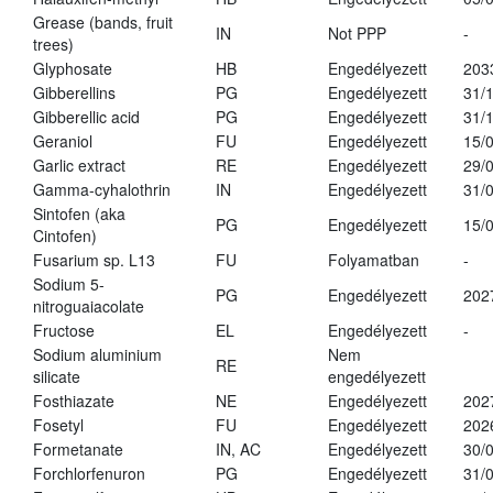
Grease (bands, fruit
IN
Not PPP
-
trees)
Glyphosate
HB
Engedélyezett
203
Gibberellins
PG
Engedélyezett
31/
Gibberellic acid
PG
Engedélyezett
31/
Geraniol
FU
Engedélyezett
15/
Garlic extract
RE
Engedélyezett
29/
Gamma-cyhalothrin
IN
Engedélyezett
31/
Sintofen (aka
PG
Engedélyezett
15/
Cintofen)
Fusarium sp. L13
FU
Folyamatban
-
Sodium 5-
PG
Engedélyezett
202
nitroguaiacolate
Fructose
EL
Engedélyezett
-
Sodium aluminium
Nem
RE
silicate
engedélyezett
Fosthiazate
NE
Engedélyezett
202
Fosetyl
FU
Engedélyezett
202
Formetanate
IN, AC
Engedélyezett
30/
Forchlorfenuron
PG
Engedélyezett
31/