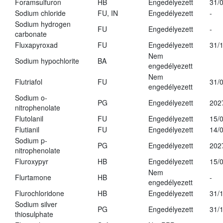
Foramsulfuron
HB
Engedélyezett
31/
Sodium chloride
FU, IN
Engedélyezett
-
Sodium hydrogen
FU
Engedélyezett
-
carbonate
Fluxapyroxad
FU
Engedélyezett
31/
Nem
Sodium hypochlorite
BA
engedélyezett
Nem
Flutriafol
FU
31/
engedélyezett
Sodium o-
PG
Engedélyezett
202
nitrophenolate
Flutolanil
FU
Engedélyezett
15/
Flutianil
FU
Engedélyezett
14/
Sodium p-
PG
Engedélyezett
202
nitrophenolate
Fluroxypyr
HB
Engedélyezett
15/
Nem
Flurtamone
HB
-
engedélyezett
Flurochloridone
HB
Engedélyezett
31/
Sodium silver
PG
Engedélyezett
31/
thiosulphate