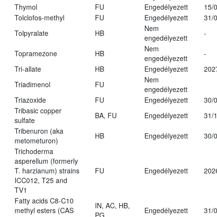
Thymol
FU
Engedélyezett
15/
Tolclofos-methyl
FU
Engedélyezett
31/
Nem
Tolpyralate
HB
-
engedélyezett
Nem
Topramezone
HB
-
engedélyezett
Tri-allate
HB
Engedélyezett
202
Nem
Triadimenol
FU
engedélyezett
Triazoxide
FU
Engedélyezett
30/
Tribasic copper
BA, FU
Engedélyezett
31/
sulfate
Tribenuron (aka
HB
Engedélyezett
30/
metometuron)
Trichoderma
asperellum (formerly
T. harzianum) strains
FU
Engedélyezett
202
ICC012, T25 and
TV1
Fatty acids C8-C10
IN, AC, HB,
methyl esters (CAS
Engedélyezett
31/
PG