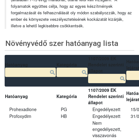
folyamatok együttes célja, hogy az egyes készítmények
forgalmazását és felhasználását oly módon szabályozzák, hogy az
ember és környezete veszélyeztetésének kockázatát kizárják,
illetve a lehető legkisebbre csökkentsék.
Növényvédő szer hatóanyag lista
1107/2009 EK
Ható
Hatóanyag
Kategória
Rendelet szerinti
lejára
állapot
1107/2009 EK
Ható
Hatóanyag
Kategória
Rendelet szerinti
lejára
állapot
Prohexadione
PG
Engedélyezett
15/
Profoxydim
HB
Engedélyezett
31/
Nem
engedélyezett,
visszavonás