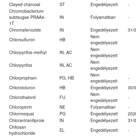
Clayed charcoal
ST
Engedélyezett
-
Chromobacterium
subtsugae PRAA4-
IN
Folyamatban
-
1T
Chromafenozide
IN
Engedélyezett
31/
Nem
Chlorsulfuron
HB
engedélyezett
Nem
Chlorpyrifos-methyl
IN, AC
engedélyezett
Nem
Chlorpyrifos
IN, AC
engedélyezett
Nem
Chlorpropham
PG, HB
-
engedélyezett
Chlorotoluron
HB
Engedélyezett
30/
Nem
Chlorothalonil
FU
-
engedélyezett
Chloropicrin
NE
Folyamatban
-
Chlormequat
PG
Engedélyezett
202
Chlorantraniliprole
IN
Engedélyezett
31/
Chitosan
EL
Engedélyezett
-
hydrochloride