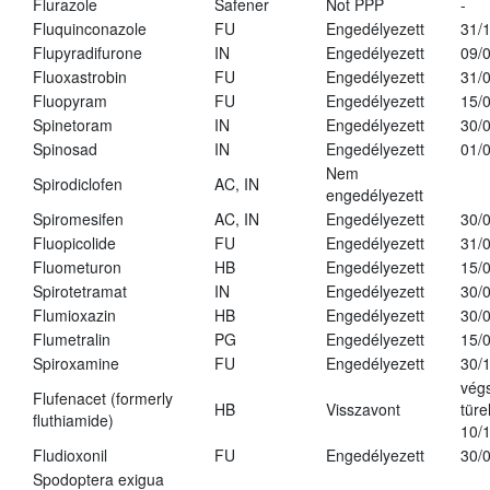
Flurazole
Safener
Not PPP
-
Fluquinconazole
FU
Engedélyezett
31/
Flupyradifurone
IN
Engedélyezett
09/
Fluoxastrobin
FU
Engedélyezett
31/
Fluopyram
FU
Engedélyezett
15/
Spinetoram
IN
Engedélyezett
30/
Spinosad
IN
Engedélyezett
01/
Nem
Spirodiclofen
AC, IN
engedélyezett
Spiromesifen
AC, IN
Engedélyezett
30/
Fluopicolide
FU
Engedélyezett
31/
Fluometuron
HB
Engedélyezett
15/
Spirotetramat
IN
Engedélyezett
30/
Flumioxazin
HB
Engedélyezett
30/
Flumetralin
PG
Engedélyezett
15/
Spiroxamine
FU
Engedélyezett
30/
vég
Flufenacet (formerly
HB
Visszavont
türe
fluthiamide)
10/
Fludioxonil
FU
Engedélyezett
30/
Spodoptera exigua