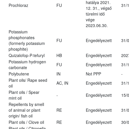
hatálya 2021.
Prochloraz
FU
31/
12. 31., végső
türelmi idő
vége
2023.06.30.
Potassium
phosphonates
FU
Engedélyezett
31/
(formerly potassium
phosphite)
Quizalofop-P-tefuryl
HB
Engedélyezett
202
Potassium hydrogen
FU
Engedélyezett
31/
carbonate
Polybutene
IN
Not PPP
-
Plant oils/ Rape seed
AC, IN
Engedélyezett
31/
oil
Plant oils / Spear
-
Engedélyezett
15/
mint oil
Repellents by smell
of animal or plant
RE
Engedélyezett
31/
origin/ fish oil
Plant oils / Clove oil
RE
Engedélyezett
30/
Plant oils / Citronella