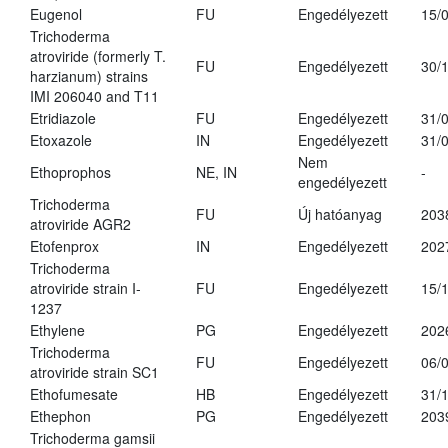
Eugenol
FU
Engedélyezett
15/
Trichoderma
atroviride (formerly T.
FU
Engedélyezett
30/
harzianum) strains
IMI 206040 and T11
Etridiazole
FU
Engedélyezett
31/
Etoxazole
IN
Engedélyezett
31/
Nem
Ethoprophos
NE, IN
-
engedélyezett
Trichoderma
FU
Új hatóanyag
203
atroviride AGR2
Etofenprox
IN
Engedélyezett
202
Trichoderma
atroviride strain I-
FU
Engedélyezett
15/
1237
Ethylene
PG
Engedélyezett
202
Trichoderma
FU
Engedélyezett
06/
atroviride strain SC1
Ethofumesate
HB
Engedélyezett
31/
Ethephon
PG
Engedélyezett
203
Trichoderma gamsii