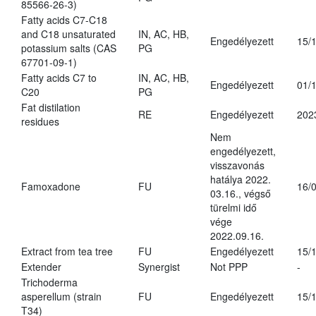
85566-26-3)
Fatty acids C7-C18
and C18 unsaturated
IN, AC, HB,
Engedélyezett
15/
potassium salts (CAS
PG
67701-09-1)
Fatty acids C7 to
IN, AC, HB,
Engedélyezett
01/
C20
PG
Fat distilation
RE
Engedélyezett
202
residues
Nem
engedélyezett,
visszavonás
hatálya 2022.
Famoxadone
FU
16/
03.16., végső
türelmi idő
vége
2022.09.16.
Extract from tea tree
FU
Engedélyezett
15/
Extender
Synergist
Not PPP
-
Trichoderma
asperellum (strain
FU
Engedélyezett
15/
T34)