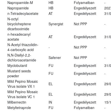
Napropamide-M
HB
Folyamatban
-
Napropamide
HB
Engedélyezett
202
n-Tetradecylacetate
AT
Engedélyezett
31/
N-octyl
bicycloheptene
Synergist
Not PPP
-
dicarboximide
n-hexadecanyl
AT
Engedélyezett
31/
acetate
N-Acetyl thiazolidin-
-
Not PPP
-
4-carboxylic acid
N,N-Diallyl-2,2-
Safener
Not PPP
-
dichloroacetamide
Myclobutanil
FU
Engedélyezett
31/
Mustard seeds
FU
Engedélyezett
-
powder
Mild Pepino Mosaic
EL
Engedélyezett
29/
Virus isolate VX 1
Mild Pepino Mosaic
EL
Engedélyezett
29/
Virus isolate VC 1
Milbemectin
IN
Engedélyezett
15/
Metyltetraprole
FU
Folyamatban
-