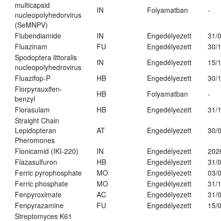
multicapsid
IN
Folyamatban
-
nucleopolyhedorvirus
(SeMNPV)
Flubendiamide
IN
Engedélyezett
31/
Fluazinam
FU
Engedélyezett
30/
Spodoptera littoralis
IN
Engedélyezett
15/
nucleopolyhedrovirus
Fluazifop-P
HB
Engedélyezett
30/
Florpyrauxifen-
HB
Folyamatban
-
benzyl
Florasulam
HB
Engedélyezett
31/
Straight Chain
Lepidopteran
AT
Engedélyezett
30/
Pheromones
Flonicamid (IKI-220)
IN
Engedélyezett
202
Flazasulfuron
HB
Engedélyezett
31/
Ferric pyrophosphate
MO
Engedélyezett
03/
Ferric phosphate
MO
Engedélyezett
31/
Fenpyroximate
AC
Engedélyezett
31/
Fenpyrazamine
FU
Engedélyezett
15/
Streptomyces K61