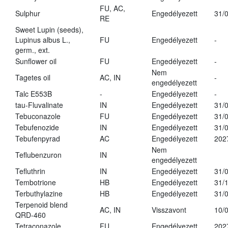
FU, AC,
Sulphur
Engedélyezett
31/
RE
Sweet Lupin (seeds),
Lupinus albus L.,
FU
Engedélyezett
-
germ., ext.
Sunflower oil
FU
Engedélyezett
-
Nem
Tagetes oil
AC, IN
-
engedélyezett
Talc E553B
-
Engedélyezett
-
tau-Fluvalinate
IN
Engedélyezett
31/
Tebuconazole
FU
Engedélyezett
31/
Tebufenozide
IN
Engedélyezett
31/
Tebufenpyrad
AC
Engedélyezett
202
Nem
Teflubenzuron
IN
engedélyezett
Tefluthrin
IN
Engedélyezett
31/
Tembotrione
HB
Engedélyezett
31/
Terbuthylazine
HB
Engedélyezett
31/
Terpenoid blend
AC, IN
Visszavont
10/
QRD-460
Tetraconazole
FU
Engedélyezett
202