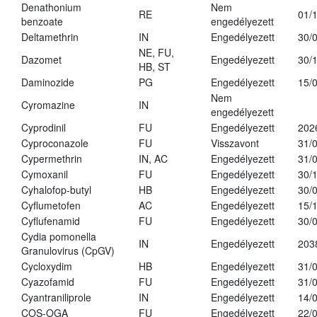
Denathonium
Nem
RE
01/
benzoate
engedélyezett
Deltamethrin
IN
Engedélyezett
30/
NE, FU,
Dazomet
Engedélyezett
30/
HB, ST
Daminozide
PG
Engedélyezett
15/
Nem
Cyromazine
IN
engedélyezett
Cyprodinil
FU
Engedélyezett
202
Cyproconazole
FU
Visszavont
31/
Cypermethrin
IN, AC
Engedélyezett
31/
Cymoxanil
FU
Engedélyezett
30/
Cyhalofop-butyl
HB
Engedélyezett
30/
Cyflumetofen
AC
Engedélyezett
15/
Cyflufenamid
FU
Engedélyezett
30/
Cydia pomonella
IN
Engedélyezett
203
Granulovirus (CpGV)
Cycloxydim
HB
Engedélyezett
31/
Cyazofamid
FU
Engedélyezett
31/
Cyantraniliprole
IN
Engedélyezett
14/
COS-OGA
FU
Engedélyezett
22/