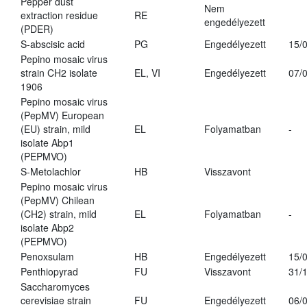
Pepper dust
Nem
extraction residue
RE
engedélyezett
(PDER)
S-abscisic acid
PG
Engedélyezett
15/
Pepino mosaic virus
strain CH2 isolate
EL, VI
Engedélyezett
07/
1906
Pepino mosaic virus
(PepMV) European
(EU) strain, mild
EL
Folyamatban
-
isolate Abp1
(PEPMVO)
S-Metolachlor
HB
Visszavont
Pepino mosaic virus
(PepMV) Chilean
(CH2) strain, mild
EL
Folyamatban
-
isolate Abp2
(PEPMVO)
Penoxsulam
HB
Engedélyezett
15/
Penthiopyrad
FU
Visszavont
31/
Saccharomyces
cerevisiae strain
FU
Engedélyezett
06/