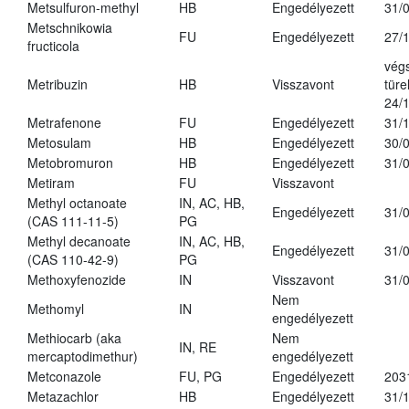
Metsulfuron-methyl
HB
Engedélyezett
31/
Metschnikowia
FU
Engedélyezett
27/
fructicola
vég
Metribuzin
HB
Visszavont
türe
24/
Metrafenone
FU
Engedélyezett
31/
Metosulam
HB
Engedélyezett
30/
Metobromuron
HB
Engedélyezett
31/
Metiram
FU
Visszavont
Methyl octanoate
IN, AC, HB,
Engedélyezett
31/
(CAS 111-11-5)
PG
Methyl decanoate
IN, AC, HB,
Engedélyezett
31/
(CAS 110-42-9)
PG
Methoxyfenozide
IN
Visszavont
31/
Nem
Methomyl
IN
engedélyezett
Methiocarb (aka
Nem
IN, RE
mercaptodimethur)
engedélyezett
Metconazole
FU, PG
Engedélyezett
203
Metazachlor
HB
Engedélyezett
31/