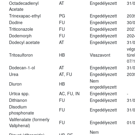
Octadecadienyl
AT
Engedélyezett
31/
Acetate
Trinexapac-ethyl
PG
Engedélyezett
203
Dodine
FU
Engedélyezett
30/
Triticonazole
FU
Engedélyezett
202
Dodemorph
FU
Engedélyezett
202
Dodecyl acetate
AT
Engedélyezett
31/
vég
Tritosulforon
HB
Visszavont
türe
07/
Dodecan-1-ol
AT
Engedélyezett
31/
Urea
AT, FU
Engedélyezett
203
Nem
Diuron
HB
engedélyezett
Urtica spp.
AC, FU, IN
Engedélyezett
-
Dithianon
FU
Engedélyezett
31/
Disodium
FU
Engedélyezett
31/
phosphonate
Valifenalate (formerly
FU
Engedélyezett
01/
Valiphenal)
Nem