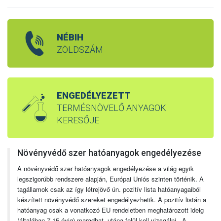
NÉBIH
ZÖLDSZÁM
ENGEDÉLYEZETT
TERMÉSNÖVELŐ ANYAGOK
KERESŐJE
Növényvédő szer hatóanyagok engedélyezése
A növényvédő szer hatóanyagok engedélyezése a világ egyik
legszigorúbb rendszere alapján, Európai Uniós szinten történik. A
tagállamok csak az így létrejövő ún. pozitív lista hatóanyagaiból
készített növényvédő szereket engedélyezhetik. A pozitív listán a
hatóanyag csak a vonatkozó EU rendeletben meghatározott ideig
(általában 7-15 évig) maradhat, utána felül kell vizsgálni. A