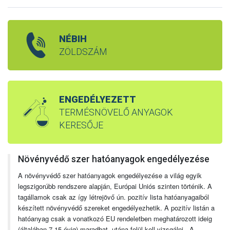
NÉBIH
ZÖLDSZÁM
ENGEDÉLYEZETT
TERMÉSNÖVELŐ ANYAGOK
KERESŐJE
Növényvédő szer hatóanyagok engedélyezése
A növényvédő szer hatóanyagok engedélyezése a világ egyik
legszigorúbb rendszere alapján, Európai Uniós szinten történik. A
tagállamok csak az így létrejövő ún. pozitív lista hatóanyagaiból
készített növényvédő szereket engedélyezhetik. A pozitív listán a
hatóanyag csak a vonatkozó EU rendeletben meghatározott ideig
(általában 7-15 évig) maradhat, utána felül kell vizsgálni. A