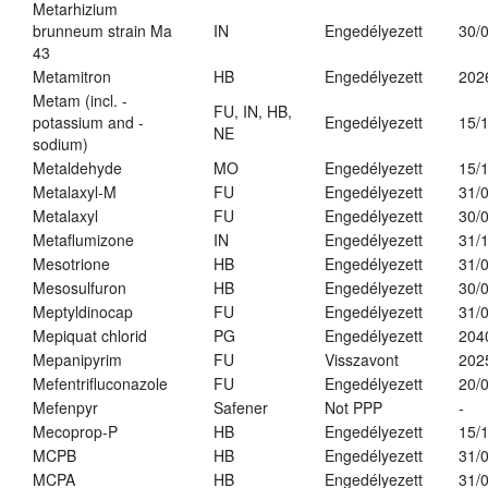
Metarhizium
brunneum strain Ma
IN
Engedélyezett
30/
43
Metamitron
HB
Engedélyezett
202
Metam (incl. -
FU, IN, HB,
potassium and -
Engedélyezett
15/
NE
sodium)
Metaldehyde
MO
Engedélyezett
15/
Metalaxyl-M
FU
Engedélyezett
31/
Metalaxyl
FU
Engedélyezett
30/
Metaflumizone
IN
Engedélyezett
31/
Mesotrione
HB
Engedélyezett
31/
Mesosulfuron
HB
Engedélyezett
30/
Meptyldinocap
FU
Engedélyezett
31/
Mepiquat chlorid
PG
Engedélyezett
204
Mepanipyrim
FU
Visszavont
202
Mefentrifluconazole
FU
Engedélyezett
20/
Mefenpyr
Safener
Not PPP
-
Mecoprop-P
HB
Engedélyezett
15/
MCPB
HB
Engedélyezett
31/
MCPA
HB
Engedélyezett
31/