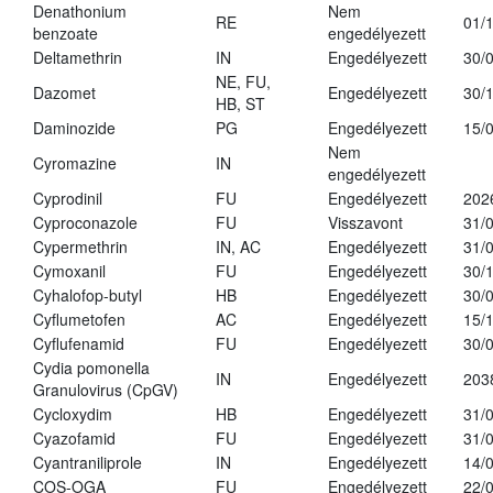
Denathonium
Nem
RE
01/
benzoate
engedélyezett
Deltamethrin
IN
Engedélyezett
30/
NE, FU,
Dazomet
Engedélyezett
30/
HB, ST
Daminozide
PG
Engedélyezett
15/
Nem
Cyromazine
IN
engedélyezett
Cyprodinil
FU
Engedélyezett
202
Cyproconazole
FU
Visszavont
31/
Cypermethrin
IN, AC
Engedélyezett
31/
Cymoxanil
FU
Engedélyezett
30/
Cyhalofop-butyl
HB
Engedélyezett
30/
Cyflumetofen
AC
Engedélyezett
15/
Cyflufenamid
FU
Engedélyezett
30/
Cydia pomonella
IN
Engedélyezett
203
Granulovirus (CpGV)
Cycloxydim
HB
Engedélyezett
31/
Cyazofamid
FU
Engedélyezett
31/
Cyantraniliprole
IN
Engedélyezett
14/
COS-OGA
FU
Engedélyezett
22/