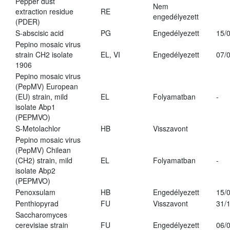
Pepper dust
Nem
extraction residue
RE
engedélyezett
(PDER)
S-abscisic acid
PG
Engedélyezett
15/
Pepino mosaic virus
strain CH2 isolate
EL, VI
Engedélyezett
07/
1906
Pepino mosaic virus
(PepMV) European
(EU) strain, mild
EL
Folyamatban
-
isolate Abp1
(PEPMVO)
S-Metolachlor
HB
Visszavont
Pepino mosaic virus
(PepMV) Chilean
(CH2) strain, mild
EL
Folyamatban
-
isolate Abp2
(PEPMVO)
Penoxsulam
HB
Engedélyezett
15/
Penthiopyrad
FU
Visszavont
31/
Saccharomyces
cerevisiae strain
FU
Engedélyezett
06/