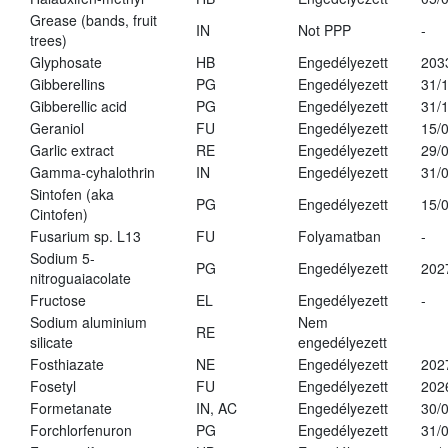
Grease (bands, fruit
IN
Not PPP
-
trees)
Glyphosate
HB
Engedélyezett
203
Gibberellins
PG
Engedélyezett
31/
Gibberellic acid
PG
Engedélyezett
31/
Geraniol
FU
Engedélyezett
15/
Garlic extract
RE
Engedélyezett
29/
Gamma-cyhalothrin
IN
Engedélyezett
31/
Sintofen (aka
PG
Engedélyezett
15/
Cintofen)
Fusarium sp. L13
FU
Folyamatban
-
Sodium 5-
PG
Engedélyezett
202
nitroguaiacolate
Fructose
EL
Engedélyezett
-
Sodium aluminium
Nem
RE
silicate
engedélyezett
Fosthiazate
NE
Engedélyezett
202
Fosetyl
FU
Engedélyezett
202
Formetanate
IN, AC
Engedélyezett
30/
Forchlorfenuron
PG
Engedélyezett
31/