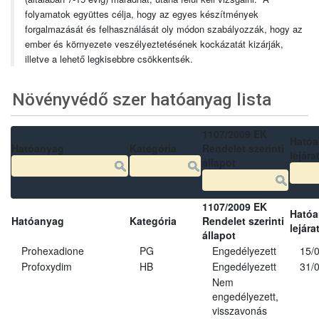
folyamatok együttes célja, hogy az egyes készítmények
forgalmazását és felhasználását oly módon szabályozzák, hogy az
ember és környezete veszélyeztetésének kockázatát kizárják,
illetve a lehető legkisebbre csökkentsék.
Növényvédő szer hatóanyag lista
1107/2009 EK
Ható
Hatóanyag
Kategória
Rendelet szerinti
lejára
állapot
1107/2009 EK
Ható
Hatóanyag
Kategória
Rendelet szerinti
lejára
állapot
Prohexadione
PG
Engedélyezett
15/
Profoxydim
HB
Engedélyezett
31/
Nem
engedélyezett,
visszavonás