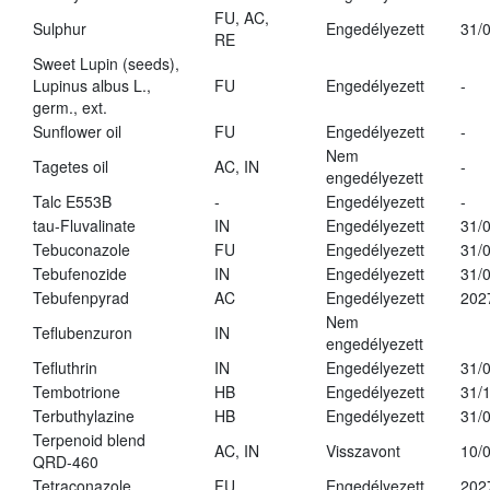
FU, AC,
Sulphur
Engedélyezett
31/
RE
Sweet Lupin (seeds),
Lupinus albus L.,
FU
Engedélyezett
-
germ., ext.
Sunflower oil
FU
Engedélyezett
-
Nem
Tagetes oil
AC, IN
-
engedélyezett
Talc E553B
-
Engedélyezett
-
tau-Fluvalinate
IN
Engedélyezett
31/
Tebuconazole
FU
Engedélyezett
31/
Tebufenozide
IN
Engedélyezett
31/
Tebufenpyrad
AC
Engedélyezett
202
Nem
Teflubenzuron
IN
engedélyezett
Tefluthrin
IN
Engedélyezett
31/
Tembotrione
HB
Engedélyezett
31/
Terbuthylazine
HB
Engedélyezett
31/
Terpenoid blend
AC, IN
Visszavont
10/
QRD-460
Tetraconazole
FU
Engedélyezett
202