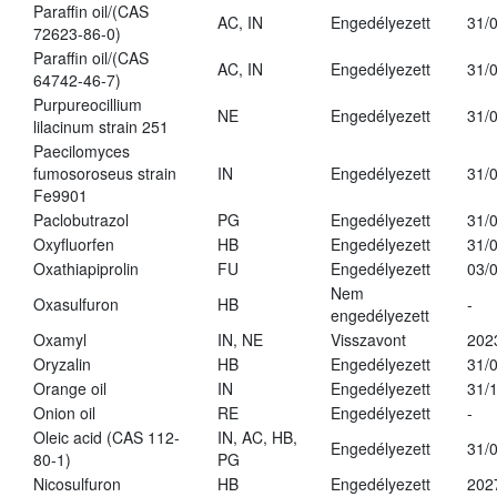
Paraffin oil/(CAS
AC, IN
Engedélyezett
31/
72623-86-0)
Paraffin oil/(CAS
AC, IN
Engedélyezett
31/
64742-46-7)
Purpureocillium
NE
Engedélyezett
31/
lilacinum strain 251
Paecilomyces
fumosoroseus strain
IN
Engedélyezett
31/
Fe9901
Paclobutrazol
PG
Engedélyezett
31/
Oxyfluorfen
HB
Engedélyezett
31/
Oxathiapiprolin
FU
Engedélyezett
03/
Nem
Oxasulfuron
HB
-
engedélyezett
Oxamyl
IN, NE
Visszavont
202
Oryzalin
HB
Engedélyezett
31/
Orange oil
IN
Engedélyezett
31/
Onion oil
RE
Engedélyezett
-
Oleic acid (CAS 112-
IN, AC, HB,
Engedélyezett
31/
80-1)
PG
Nicosulfuron
HB
Engedélyezett
202