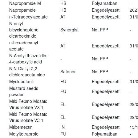
Napropamide-M
HB
Folyamatban
-
Napropamide
HB
Engedélyezett
202
n-Tetradecylacetate
AT
Engedélyezett
31/
N-octyl
bicycloheptene
Synergist
Not PPP
-
dicarboximide
n-hexadecanyl
AT
Engedélyezett
31/
acetate
N-Acetyl thiazolidin-
-
Not PPP
-
4-carboxylic acid
N,N-Diallyl-2,2-
Safener
Not PPP
-
dichloroacetamide
Myclobutanil
FU
Engedélyezett
31/
Mustard seeds
FU
Engedélyezett
-
powder
Mild Pepino Mosaic
EL
Engedélyezett
29/
Virus isolate VX 1
Mild Pepino Mosaic
EL
Engedélyezett
29/
Virus isolate VC 1
Milbemectin
IN
Engedélyezett
15/
Metyltetraprole
FU
Folyamatban
-