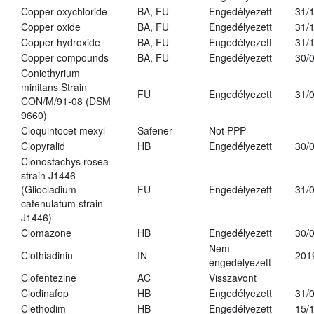
Copper oxychloride
BA, FU
Engedélyezett
31/
Copper oxide
BA, FU
Engedélyezett
31/
Copper hydroxide
BA, FU
Engedélyezett
31/
Copper compounds
BA, FU
Engedélyezett
30/
Coniothyrium
minitans Strain
FU
Engedélyezett
31/
CON/M/91-08 (DSM
9660)
Cloquintocet mexyl
Safener
Not PPP
-
Clopyralid
HB
Engedélyezett
30/
Clonostachys rosea
strain J1446
(Gliocladium
FU
Engedélyezett
31/
catenulatum strain
J1446)
Clomazone
HB
Engedélyezett
30/
Nem
Clothiadinin
IN
201
engedélyezett
Clofentezine
AC
Visszavont
Clodinafop
HB
Engedélyezett
31/
Clethodim
HB
Engedélyezett
15/