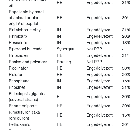
HB
Engedélyezett
31/
oil
Repellents by smell
of animal or plant
RE
Engedélyezett
30/
origin/ sheep fat
Pirimiphos-methyl
IN
Engedélyezett
31/
Pirimicarb
IN
Engedélyezett
202
Rescalure
IN
Engedélyezett
18/
Piperonyl butoxide
Synergist
Not PPP
-
Pinoxaden
HB
Engedélyezett
31/
Resins and polymers
Pruning
Not PPP
-
Picolinafen
HB
Engedélyezett
30/
Picloram
HB
Engedélyezett
202
Phosphane
IN
Engedélyezett
15/
Phosmet
IN
Engedélyezett
31/
Phlebiopsis gigantea
FU
Engedélyezett
30/
(several strains)
Phenmedipham
HB
Engedélyezett
30/
Rimsulfuron (aka
HB
Engedélyezett
15/
renriduron)
Pethoxamid
HB
Engedélyezett
30/