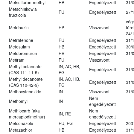
Metsulfuron-methyl
HB
Engedélyezett
31/
Metschnikowia
FU
Engedélyezett
27/
fructicola
vég
Metribuzin
HB
Visszavont
türe
24/
Metrafenone
FU
Engedélyezett
31/
Metosulam
HB
Engedélyezett
30/
Metobromuron
HB
Engedélyezett
31/
Metiram
FU
Visszavont
Methyl octanoate
IN, AC, HB,
Engedélyezett
31/
(CAS 111-11-5)
PG
Methyl decanoate
IN, AC, HB,
Engedélyezett
31/
(CAS 110-42-9)
PG
Methoxyfenozide
IN
Visszavont
31/
Nem
Methomyl
IN
engedélyezett
Methiocarb (aka
Nem
IN, RE
mercaptodimethur)
engedélyezett
Metconazole
FU, PG
Engedélyezett
203
Metazachlor
HB
Engedélyezett
31/