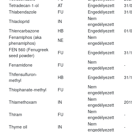
Tetradecan-1-ol
AT
Engedélyezett
31/
Thiabendazole
FU
Engedélyezett
31/
Nem
Thiacloprid
IN
engedélyezett
Thiencarbazone
HB
Engedélyezett
01/
Fenamiphos (aka
Nem
NE
phenamiphos)
engedélyezett
FEN 560 (Fenugreek
FU
Engedélyezett
31/
seed powder)
Nem
Fenamidone
FU
-
engedélyezett
Thifensulfuron-
HB
Engedélyezett
31/
methyl
Nem
Thiophanate-methyl
FU
engedélyezett
Nem
Thiamethoxam
IN
201
engedélyezett
Nem
Thiram
FU
-
engedélyezett
Nem
Thyme oil
IN
-
engedélyezett