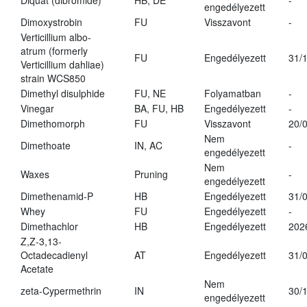
Diquat (dibromide)
HB, DE
-
engedélyezett
Dimoxystrobin
FU
Visszavont
-
Verticillium albo-
atrum (formerly
FU
Engedélyezett
31/
Verticillium dahliae)
strain WCS850
Dimethyl disulphide
FU, NE
Folyamatban
-
Vinegar
BA, FU, HB
Engedélyezett
-
Dimethomorph
FU
Visszavont
20/
Nem
Dimethoate
IN, AC
-
engedélyezett
Nem
Waxes
Pruning
-
engedélyezett
Dimethenamid-P
HB
Engedélyezett
31/
Whey
FU
Engedélyezett
-
Dimethachlor
HB
Engedélyezett
202
Z,Z-3,13-
Octadecadienyl
AT
Engedélyezett
31/
Acetate
Nem
zeta-Cypermethrin
IN
30/
engedélyezett