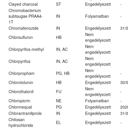
Clayed charcoal
ST
Engedélyezett
-
Chromobacterium
subtsugae PRAA4-
IN
Folyamatban
-
1T
Chromafenozide
IN
Engedélyezett
31/
Nem
Chlorsulfuron
HB
engedélyezett
Nem
Chlorpyrifos-methyl
IN, AC
engedélyezett
Nem
Chlorpyrifos
IN, AC
engedélyezett
Nem
Chlorpropham
PG, HB
-
engedélyezett
Chlorotoluron
HB
Engedélyezett
30/
Nem
Chlorothalonil
FU
-
engedélyezett
Chloropicrin
NE
Folyamatban
-
Chlormequat
PG
Engedélyezett
202
Chlorantraniliprole
IN
Engedélyezett
31/
Chitosan
EL
Engedélyezett
-
hydrochloride