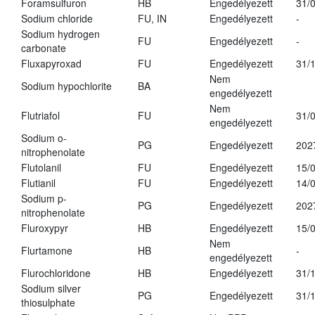
Foramsulfuron
HB
Engedélyezett
31/
Sodium chloride
FU, IN
Engedélyezett
-
Sodium hydrogen
FU
Engedélyezett
-
carbonate
Fluxapyroxad
FU
Engedélyezett
31/
Nem
Sodium hypochlorite
BA
engedélyezett
Nem
Flutriafol
FU
31/
engedélyezett
Sodium o-
PG
Engedélyezett
202
nitrophenolate
Flutolanil
FU
Engedélyezett
15/
Flutianil
FU
Engedélyezett
14/
Sodium p-
PG
Engedélyezett
202
nitrophenolate
Fluroxypyr
HB
Engedélyezett
15/
Nem
Flurtamone
HB
-
engedélyezett
Flurochloridone
HB
Engedélyezett
31/
Sodium silver
PG
Engedélyezett
31/
thiosulphate