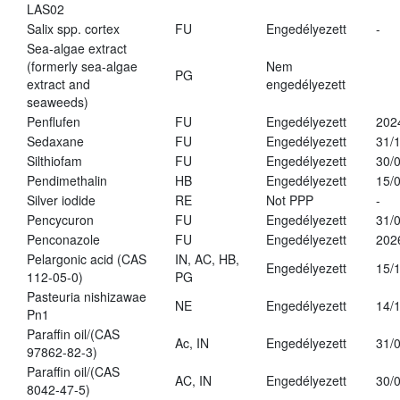
LAS02
Salix spp. cortex
FU
Engedélyezett
-
Sea-algae extract
(formerly sea-algae
Nem
PG
extract and
engedélyezett
seaweeds)
Penflufen
FU
Engedélyezett
202
Sedaxane
FU
Engedélyezett
31/
Silthiofam
FU
Engedélyezett
30/
Pendimethalin
HB
Engedélyezett
15/
Silver iodide
RE
Not PPP
-
Pencycuron
FU
Engedélyezett
31/
Penconazole
FU
Engedélyezett
202
Pelargonic acid (CAS
IN, AC, HB,
Engedélyezett
15/
112-05-0)
PG
Pasteuria nishizawae
NE
Engedélyezett
14/
Pn1
Paraffin oil/(CAS
Ac, IN
Engedélyezett
31/
97862-82-3)
Paraffin oil/(CAS
AC, IN
Engedélyezett
30/
8042-47-5)