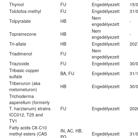
Thymol
FU
Engedélyezett
15/
Tolclofos-methyl
FU
Engedélyezett
31/
Nem
Tolpyralate
HB
-
engedélyezett
Nem
Topramezone
HB
-
engedélyezett
Tri-allate
HB
Engedélyezett
202
Nem
Triadimenol
FU
engedélyezett
Triazoxide
FU
Engedélyezett
30/
Tribasic copper
BA, FU
Engedélyezett
31/
sulfate
Tribenuron (aka
HB
Engedélyezett
30/
metometuron)
Trichoderma
asperellum (formerly
T. harzianum) strains
FU
Engedélyezett
202
ICC012, T25 and
TV1
Fatty acids C8-C10
IN, AC, HB,
methyl esters (CAS
Engedélyezett
31/
PG