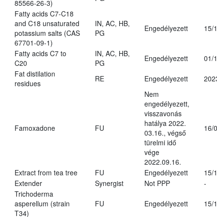
85566-26-3)
Fatty acids C7-C18
and C18 unsaturated
IN, AC, HB,
Engedélyezett
15/
potassium salts (CAS
PG
67701-09-1)
Fatty acids C7 to
IN, AC, HB,
Engedélyezett
01/
C20
PG
Fat distilation
RE
Engedélyezett
202
residues
Nem
engedélyezett,
visszavonás
hatálya 2022.
Famoxadone
FU
16/
03.16., végső
türelmi idő
vége
2022.09.16.
Extract from tea tree
FU
Engedélyezett
15/
Extender
Synergist
Not PPP
-
Trichoderma
asperellum (strain
FU
Engedélyezett
15/
T34)