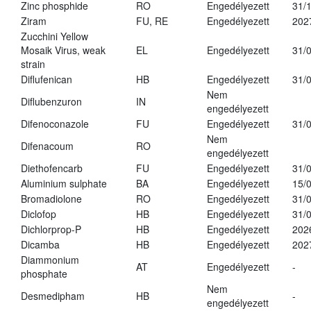
Zinc phosphide
RO
Engedélyezett
31/
Ziram
FU, RE
Engedélyezett
202
Zucchini Yellow
Mosaik Virus, weak
EL
Engedélyezett
31/
strain
Diflufenican
HB
Engedélyezett
31/
Nem
Diflubenzuron
IN
engedélyezett
Difenoconazole
FU
Engedélyezett
31/
Nem
Difenacoum
RO
engedélyezett
Diethofencarb
FU
Engedélyezett
31/
Aluminium sulphate
BA
Engedélyezett
15/
Bromadiolone
RO
Engedélyezett
31/
Diclofop
HB
Engedélyezett
31/
Dichlorprop-P
HB
Engedélyezett
202
Dicamba
HB
Engedélyezett
202
Diammonium
AT
Engedélyezett
-
phosphate
Nem
Desmedipham
HB
-
engedélyezett