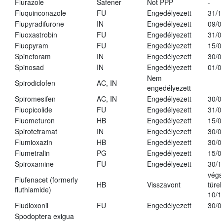
Flurazole
Safener
Not PPP
-
Fluquinconazole
FU
Engedélyezett
31/
Flupyradifurone
IN
Engedélyezett
09/
Fluoxastrobin
FU
Engedélyezett
31/
Fluopyram
FU
Engedélyezett
15/
Spinetoram
IN
Engedélyezett
30/
Spinosad
IN
Engedélyezett
01/
Nem
Spirodiclofen
AC, IN
engedélyezett
Spiromesifen
AC, IN
Engedélyezett
30/
Fluopicolide
FU
Engedélyezett
31/
Fluometuron
HB
Engedélyezett
15/
Spirotetramat
IN
Engedélyezett
30/
Flumioxazin
HB
Engedélyezett
30/
Flumetralin
PG
Engedélyezett
15/
Spiroxamine
FU
Engedélyezett
30/
vég
Flufenacet (formerly
HB
Visszavont
türe
fluthiamide)
10/
Fludioxonil
FU
Engedélyezett
30/
Spodoptera exigua