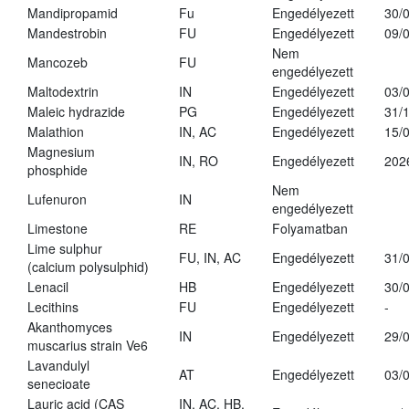
Mandipropamid
Fu
Engedélyezett
30/
Mandestrobin
FU
Engedélyezett
09/
Nem
Mancozeb
FU
engedélyezett
Maltodextrin
IN
Engedélyezett
03/
Maleic hydrazide
PG
Engedélyezett
31/
Malathion
IN, AC
Engedélyezett
15/
Magnesium
IN, RO
Engedélyezett
202
phosphide
Nem
Lufenuron
IN
engedélyezett
Limestone
RE
Folyamatban
Lime sulphur
FU, IN, AC
Engedélyezett
31/
(calcium polysulphid)
Lenacil
HB
Engedélyezett
30/
Lecithins
FU
Engedélyezett
-
Akanthomyces
IN
Engedélyezett
29/
muscarius strain Ve6
Lavandulyl
AT
Engedélyezett
03/
senecioate
Lauric acid (CAS
IN, AC, HB,