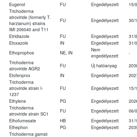
Eugenol
FU
Engedélyezett
15/
Trichoderma
atroviride (formerly T.
FU
Engedélyezett
30/
harzianum) strains
IMI 206040 and T11
Etridiazole
FU
Engedélyezett
31/
Etoxazole
IN
Engedélyezett
31/
Nem
Ethoprophos
NE, IN
-
engedélyezett
Trichoderma
FU
Új hatóanyag
203
atroviride AGR2
Etofenprox
IN
Engedélyezett
202
Trichoderma
atroviride strain I-
FU
Engedélyezett
15/
1237
Ethylene
PG
Engedélyezett
202
Trichoderma
FU
Engedélyezett
06/
atroviride strain SC1
Ethofumesate
HB
Engedélyezett
31/
Ethephon
PG
Engedélyezett
203
Trichoderma gamsii