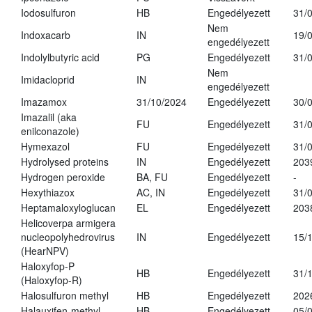
Iodosulfuron
HB
Engedélyezett
31/
Nem
Indoxacarb
IN
19/
engedélyezett
Indolylbutyric acid
PG
Engedélyezett
31/
Nem
Imidacloprid
IN
engedélyezett
Imazamox
31/10/2024
Engedélyezett
30/
Imazalil (aka
FU
Engedélyezett
31/
enilconazole)
Hymexazol
FU
Engedélyezett
31/
Hydrolysed proteins
IN
Engedélyezett
203
Hydrogen peroxide
BA, FU
Engedélyezett
-
Hexythiazox
AC, IN
Engedélyezett
31/
Heptamaloxyloglucan
EL
Engedélyezett
203
Helicoverpa armigera
nucleopolyhedrovirus
IN
Engedélyezett
15/
(HearNPV)
Haloxyfop-P
HB
Engedélyezett
31/
(Haloxyfop-R)
Halosulfuron methyl
HB
Engedélyezett
202
Halauxifen-methyl
HB
Engedélyezett
05/