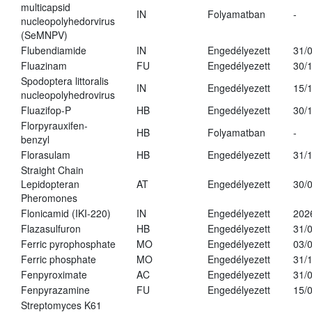
multicapsid
IN
Folyamatban
-
nucleopolyhedorvirus
(SeMNPV)
Flubendiamide
IN
Engedélyezett
31/
Fluazinam
FU
Engedélyezett
30/
Spodoptera littoralis
IN
Engedélyezett
15/
nucleopolyhedrovirus
Fluazifop-P
HB
Engedélyezett
30/
Florpyrauxifen-
HB
Folyamatban
-
benzyl
Florasulam
HB
Engedélyezett
31/
Straight Chain
Lepidopteran
AT
Engedélyezett
30/
Pheromones
Flonicamid (IKI-220)
IN
Engedélyezett
202
Flazasulfuron
HB
Engedélyezett
31/
Ferric pyrophosphate
MO
Engedélyezett
03/
Ferric phosphate
MO
Engedélyezett
31/
Fenpyroximate
AC
Engedélyezett
31/
Fenpyrazamine
FU
Engedélyezett
15/
Streptomyces K61