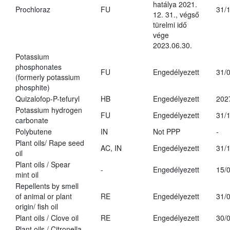
hatálya 2021.
Prochloraz
FU
31/
12. 31., végső
türelmi idő
vége
2023.06.30.
Potassium
phosphonates
FU
Engedélyezett
31/
(formerly potassium
phosphite)
Quizalofop-P-tefuryl
HB
Engedélyezett
202
Potassium hydrogen
FU
Engedélyezett
31/
carbonate
Polybutene
IN
Not PPP
-
Plant oils/ Rape seed
AC, IN
Engedélyezett
31/
oil
Plant oils / Spear
-
Engedélyezett
15/
mint oil
Repellents by smell
of animal or plant
RE
Engedélyezett
31/
origin/ fish oil
Plant oils / Clove oil
RE
Engedélyezett
30/
Plant oils / Citronella