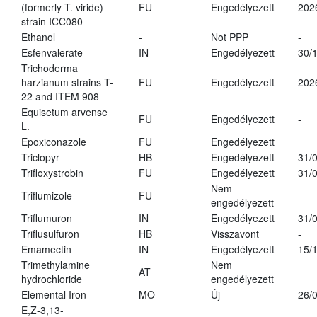
(formerly T. viride)
FU
Engedélyezett
202
strain ICC080
Ethanol
-
Not PPP
-
Esfenvalerate
IN
Engedélyezett
30/
Trichoderma
harzianum strains T-
FU
Engedélyezett
202
22 and ITEM 908
Equisetum arvense
FU
Engedélyezett
-
L.
Epoxiconazole
FU
Engedélyezett
Triclopyr
HB
Engedélyezett
31/
Trifloxystrobin
FU
Engedélyezett
31/
Nem
Triflumizole
FU
engedélyezett
Triflumuron
IN
Engedélyezett
31/
Triflusulfuron
HB
Visszavont
-
Emamectin
IN
Engedélyezett
15/
Trimethylamine
Nem
AT
hydrochloride
engedélyezett
Elemental Iron
MO
Új
26/
E,Z-3,13-