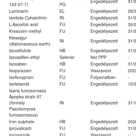
Engedélyezett
31/
143-07-7)
PG
Laminarin
EL
Engedélyezett
28/
lambda-Cyhalothrin
IN
Engedélyezett
31/
L-Ascorbic acid
FU
Engedélyezett
30/
Kresoxim-methyl
FU
Engedélyezett
31/
Kieselgur
IN
Engedélyezett
31/
(diatomaceous earth)
Isoxaflutole
HB
Engedélyezett
31/
Isoxadifen-ethyl
Safener
Not PPP
-
Isoxaben
HB
Engedélyezett
31/
Isopyrazam
FU
Visszavont
202
Isoflucypram
FU
Folyamatban
-
Isofetamid
FU
Engedélyezett
15/
Isaria fumosorosea
Apopka strain 97
(formely
IN
Engedélyezett
31/
Paecilomyces
fumosoroseus)
Iron sulphate
HB
Engedélyezett
202
Iprovalicarb
FU
Engedélyezett
31/
Ipconazole
FU
Visszavont
-