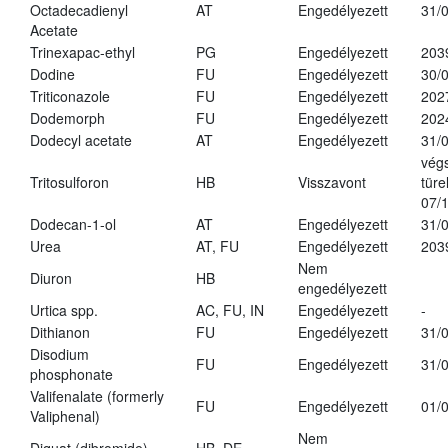
Octadecadienyl
AT
Engedélyezett
31/
Acetate
Trinexapac-ethyl
PG
Engedélyezett
203
Dodine
FU
Engedélyezett
30/
Triticonazole
FU
Engedélyezett
202
Dodemorph
FU
Engedélyezett
202
Dodecyl acetate
AT
Engedélyezett
31/
vég
Tritosulforon
HB
Visszavont
türe
07/
Dodecan-1-ol
AT
Engedélyezett
31/
Urea
AT, FU
Engedélyezett
203
Nem
Diuron
HB
engedélyezett
Urtica spp.
AC, FU, IN
Engedélyezett
-
Dithianon
FU
Engedélyezett
31/
Disodium
FU
Engedélyezett
31/
phosphonate
Valifenalate (formerly
FU
Engedélyezett
01/
Valiphenal)
Nem