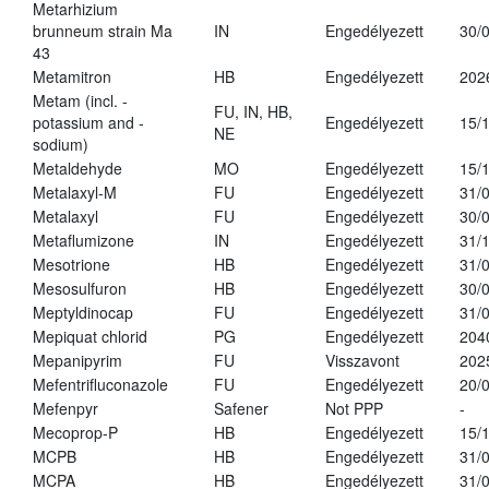
Metarhizium
brunneum strain Ma
IN
Engedélyezett
30/
43
Metamitron
HB
Engedélyezett
202
Metam (incl. -
FU, IN, HB,
potassium and -
Engedélyezett
15/
NE
sodium)
Metaldehyde
MO
Engedélyezett
15/
Metalaxyl-M
FU
Engedélyezett
31/
Metalaxyl
FU
Engedélyezett
30/
Metaflumizone
IN
Engedélyezett
31/
Mesotrione
HB
Engedélyezett
31/
Mesosulfuron
HB
Engedélyezett
30/
Meptyldinocap
FU
Engedélyezett
31/
Mepiquat chlorid
PG
Engedélyezett
204
Mepanipyrim
FU
Visszavont
202
Mefentrifluconazole
FU
Engedélyezett
20/
Mefenpyr
Safener
Not PPP
-
Mecoprop-P
HB
Engedélyezett
15/
MCPB
HB
Engedélyezett
31/
MCPA
HB
Engedélyezett
31/