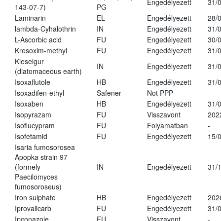
Engedélyezett
31/
143-07-7)
PG
Laminarin
EL
Engedélyezett
28/
lambda-Cyhalothrin
IN
Engedélyezett
31/
L-Ascorbic acid
FU
Engedélyezett
30/
Kresoxim-methyl
FU
Engedélyezett
31/
Kieselgur
IN
Engedélyezett
31/
(diatomaceous earth)
Isoxaflutole
HB
Engedélyezett
31/
Isoxadifen-ethyl
Safener
Not PPP
-
Isoxaben
HB
Engedélyezett
31/
Isopyrazam
FU
Visszavont
202
Isoflucypram
FU
Folyamatban
-
Isofetamid
FU
Engedélyezett
15/
Isaria fumosorosea
Apopka strain 97
(formely
IN
Engedélyezett
31/
Paecilomyces
fumosoroseus)
Iron sulphate
HB
Engedélyezett
202
Iprovalicarb
FU
Engedélyezett
31/
Ipconazole
FU
Visszavont
-