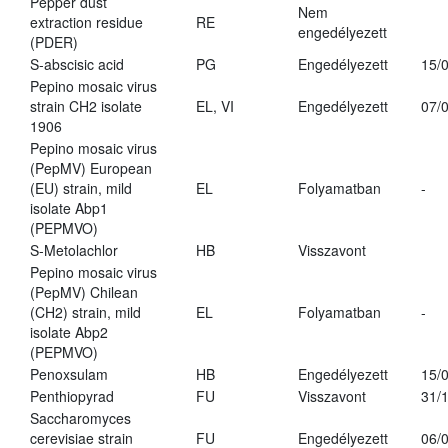
Pepper dust
Nem
extraction residue
RE
engedélyezett
(PDER)
S-abscisic acid
PG
Engedélyezett
15/
Pepino mosaic virus
strain CH2 isolate
EL, VI
Engedélyezett
07/
1906
Pepino mosaic virus
(PepMV) European
(EU) strain, mild
EL
Folyamatban
-
isolate Abp1
(PEPMVO)
S-Metolachlor
HB
Visszavont
Pepino mosaic virus
(PepMV) Chilean
(CH2) strain, mild
EL
Folyamatban
-
isolate Abp2
(PEPMVO)
Penoxsulam
HB
Engedélyezett
15/
Penthiopyrad
FU
Visszavont
31/
Saccharomyces
cerevisiae strain
FU
Engedélyezett
06/