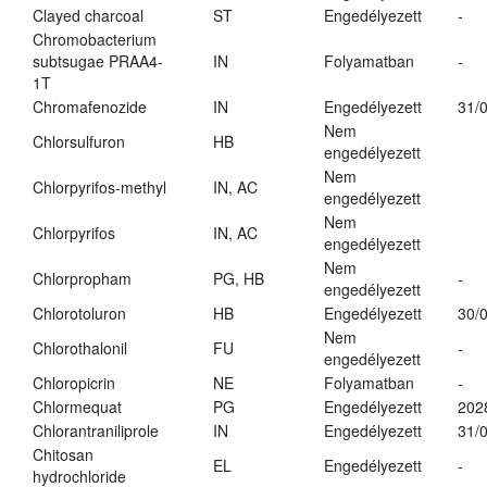
Clayed charcoal
ST
Engedélyezett
-
Chromobacterium
subtsugae PRAA4-
IN
Folyamatban
-
1T
Chromafenozide
IN
Engedélyezett
31/
Nem
Chlorsulfuron
HB
engedélyezett
Nem
Chlorpyrifos-methyl
IN, AC
engedélyezett
Nem
Chlorpyrifos
IN, AC
engedélyezett
Nem
Chlorpropham
PG, HB
-
engedélyezett
Chlorotoluron
HB
Engedélyezett
30/
Nem
Chlorothalonil
FU
-
engedélyezett
Chloropicrin
NE
Folyamatban
-
Chlormequat
PG
Engedélyezett
202
Chlorantraniliprole
IN
Engedélyezett
31/
Chitosan
EL
Engedélyezett
-
hydrochloride