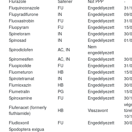
Flurazole
Safener
Not PPP
-
Fluquinconazole
FU
Engedélyezett
31/
Flupyradifurone
IN
Engedélyezett
09/
Fluoxastrobin
FU
Engedélyezett
31/
Fluopyram
FU
Engedélyezett
15/
Spinetoram
IN
Engedélyezett
30/
Spinosad
IN
Engedélyezett
01/
Nem
Spirodiclofen
AC, IN
engedélyezett
Spiromesifen
AC, IN
Engedélyezett
30/
Fluopicolide
FU
Engedélyezett
31/
Fluometuron
HB
Engedélyezett
15/
Spirotetramat
IN
Engedélyezett
30/
Flumioxazin
HB
Engedélyezett
30/
Flumetralin
PG
Engedélyezett
15/
Spiroxamine
FU
Engedélyezett
30/
vég
Flufenacet (formerly
HB
Visszavont
türe
fluthiamide)
10/
Fludioxonil
FU
Engedélyezett
30/
Spodoptera exigua