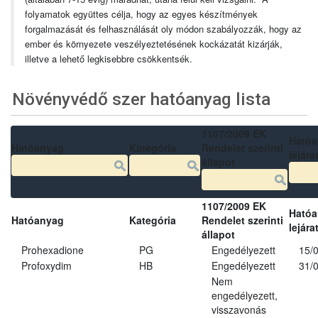
folyamatok együttes célja, hogy az egyes készítmények
forgalmazását és felhasználását oly módon szabályozzák, hogy az
ember és környezete veszélyeztetésének kockázatát kizárják,
illetve a lehető legkisebbre csökkentsék.
Növényvédő szer hatóanyag lista
1107/2009 EK
Ható
Hatóanyag
Kategória
Rendelet szerinti
lejára
állapot
1107/2009 EK
Ható
Hatóanyag
Kategória
Rendelet szerinti
lejára
állapot
Prohexadione
PG
Engedélyezett
15/
Profoxydim
HB
Engedélyezett
31/
Nem
engedélyezett,
visszavonás