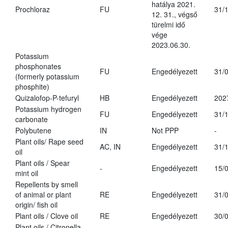
hatálya 2021.
Prochloraz
FU
31/
12. 31., végső
türelmi idő
vége
2023.06.30.
Potassium
phosphonates
FU
Engedélyezett
31/
(formerly potassium
phosphite)
Quizalofop-P-tefuryl
HB
Engedélyezett
202
Potassium hydrogen
FU
Engedélyezett
31/
carbonate
Polybutene
IN
Not PPP
-
Plant oils/ Rape seed
AC, IN
Engedélyezett
31/
oil
Plant oils / Spear
-
Engedélyezett
15/
mint oil
Repellents by smell
of animal or plant
RE
Engedélyezett
31/
origin/ fish oil
Plant oils / Clove oil
RE
Engedélyezett
30/
Plant oils / Citronella