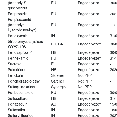
(formerly S.
FU
Engedélyezett
30/
griseoviridis)
Fenpropidin
FU
Engedélyezett
202
Fenpicoxamid
(formerly:
FU
Engedélyezett
11/
Lyserphenvalpyr)
Fenoxycarb
IN
Engedélyezett
31/
Streptomyces lydicus
FU, BA
Engedélyezett
30/
WYEC 108
Fenoxaprop-P
HB
Engedélyezett
30/
Fenhexamid
FU
Engedélyezett
31/
Sucrose
EL
Engedélyezett
-
Sulcotrione
HB
Engedélyezett
202
Fenclorim
Safener
Not PPP
-
Fenchlorazole-ethyl
Safener
Not PPP
-
Sulfaquinoxaline
Synergist
Not PPP
-
Fenbuconazole
FU
Engedélyezett
30/
Sulfosulfuron
HB
Engedélyezett
31/
Fenazaquin
AC
Engedélyezett
15/
Sulfoxaflor
IN
Engedélyezett
18/
Sulfuryl fluoride
IN
Engedélyezett
202