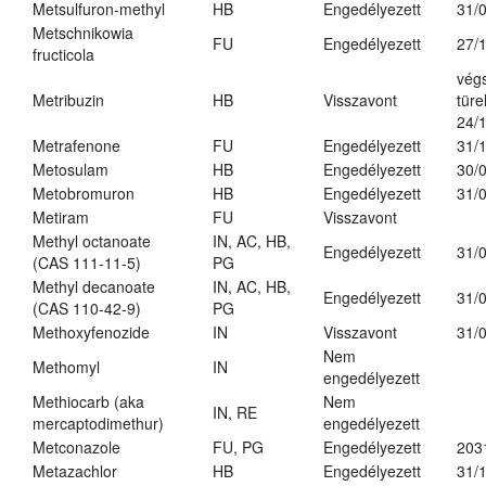
Metsulfuron-methyl
HB
Engedélyezett
31/
Metschnikowia
FU
Engedélyezett
27/
fructicola
vég
Metribuzin
HB
Visszavont
türe
24/
Metrafenone
FU
Engedélyezett
31/
Metosulam
HB
Engedélyezett
30/
Metobromuron
HB
Engedélyezett
31/
Metiram
FU
Visszavont
Methyl octanoate
IN, AC, HB,
Engedélyezett
31/
(CAS 111-11-5)
PG
Methyl decanoate
IN, AC, HB,
Engedélyezett
31/
(CAS 110-42-9)
PG
Methoxyfenozide
IN
Visszavont
31/
Nem
Methomyl
IN
engedélyezett
Methiocarb (aka
Nem
IN, RE
mercaptodimethur)
engedélyezett
Metconazole
FU, PG
Engedélyezett
203
Metazachlor
HB
Engedélyezett
31/