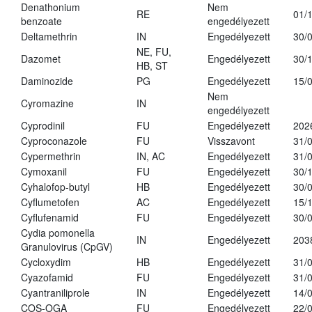
Denathonium
Nem
RE
01/
benzoate
engedélyezett
Deltamethrin
IN
Engedélyezett
30/
NE, FU,
Dazomet
Engedélyezett
30/
HB, ST
Daminozide
PG
Engedélyezett
15/
Nem
Cyromazine
IN
engedélyezett
Cyprodinil
FU
Engedélyezett
202
Cyproconazole
FU
Visszavont
31/
Cypermethrin
IN, AC
Engedélyezett
31/
Cymoxanil
FU
Engedélyezett
30/
Cyhalofop-butyl
HB
Engedélyezett
30/
Cyflumetofen
AC
Engedélyezett
15/
Cyflufenamid
FU
Engedélyezett
30/
Cydia pomonella
IN
Engedélyezett
203
Granulovirus (CpGV)
Cycloxydim
HB
Engedélyezett
31/
Cyazofamid
FU
Engedélyezett
31/
Cyantraniliprole
IN
Engedélyezett
14/
COS-OGA
FU
Engedélyezett
22/