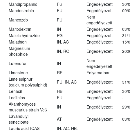
Mandipropamid
Fu
Engedélyezett
30/
Mandestrobin
FU
Engedélyezett
09/
Nem
Mancozeb
FU
engedélyezett
Maltodextrin
IN
Engedélyezett
03/
Maleic hydrazide
PG
Engedélyezett
31/
Malathion
IN, AC
Engedélyezett
15/
Magnesium
IN, RO
Engedélyezett
202
phosphide
Nem
Lufenuron
IN
engedélyezett
Limestone
RE
Folyamatban
Lime sulphur
FU, IN, AC
Engedélyezett
31/
(calcium polysulphid)
Lenacil
HB
Engedélyezett
30/
Lecithins
FU
Engedélyezett
-
Akanthomyces
IN
Engedélyezett
29/
muscarius strain Ve6
Lavandulyl
AT
Engedélyezett
03/
senecioate
Lauric acid (CAS
IN, AC, HB,