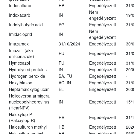
Iodosulfuron
HB
Engedélyezett
31/
Nem
Indoxacarb
IN
19/
engedélyezett
Indolylbutyric acid
PG
Engedélyezett
31/
Nem
Imidacloprid
IN
engedélyezett
Imazamox
31/10/2024
Engedélyezett
30/
Imazalil (aka
FU
Engedélyezett
31/
enilconazole)
Hymexazol
FU
Engedélyezett
31/
Hydrolysed proteins
IN
Engedélyezett
203
Hydrogen peroxide
BA, FU
Engedélyezett
-
Hexythiazox
AC, IN
Engedélyezett
31/
Heptamaloxyloglucan
EL
Engedélyezett
203
Helicoverpa armigera
nucleopolyhedrovirus
IN
Engedélyezett
15/
(HearNPV)
Haloxyfop-P
HB
Engedélyezett
31/
(Haloxyfop-R)
Halosulfuron methyl
HB
Engedélyezett
202
Halauxifen-methyl
HB
Engedélyezett
05/