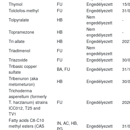
Thymol
FU
Engedélyezett
15/
Tolclofos-methyl
FU
Engedélyezett
31/
Nem
Tolpyralate
HB
-
engedélyezett
Nem
Topramezone
HB
-
engedélyezett
Tri-allate
HB
Engedélyezett
202
Nem
Triadimenol
FU
engedélyezett
Triazoxide
FU
Engedélyezett
30/
Tribasic copper
BA, FU
Engedélyezett
31/
sulfate
Tribenuron (aka
HB
Engedélyezett
30/
metometuron)
Trichoderma
asperellum (formerly
T. harzianum) strains
FU
Engedélyezett
202
ICC012, T25 and
TV1
Fatty acids C8-C10
IN, AC, HB,
methyl esters (CAS
Engedélyezett
31/
PG