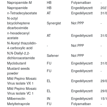
Napropamide-M
HB
Folyamatban
-
Napropamide
HB
Engedélyezett
202
n-Tetradecylacetate
AT
Engedélyezett
31/
N-octyl
bicycloheptene
Synergist
Not PPP
-
dicarboximide
n-hexadecanyl
AT
Engedélyezett
31/
acetate
N-Acetyl thiazolidin-
-
Not PPP
-
4-carboxylic acid
N,N-Diallyl-2,2-
Safener
Not PPP
-
dichloroacetamide
Myclobutanil
FU
Engedélyezett
31/
Mustard seeds
FU
Engedélyezett
-
powder
Mild Pepino Mosaic
EL
Engedélyezett
29/
Virus isolate VX 1
Mild Pepino Mosaic
EL
Engedélyezett
29/
Virus isolate VC 1
Milbemectin
IN
Engedélyezett
15/
Metyltetraprole
FU
Folyamatban
-