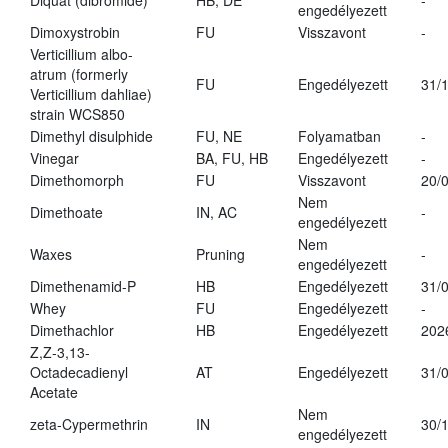
Diquat (dibromide)
HB, DE
-
engedélyezett
Dimoxystrobin
FU
Visszavont
-
Verticillium albo-
atrum (formerly
FU
Engedélyezett
31/
Verticillium dahliae)
strain WCS850
Dimethyl disulphide
FU, NE
Folyamatban
-
Vinegar
BA, FU, HB
Engedélyezett
-
Dimethomorph
FU
Visszavont
20/
Nem
Dimethoate
IN, AC
-
engedélyezett
Nem
Waxes
Pruning
-
engedélyezett
Dimethenamid-P
HB
Engedélyezett
31/
Whey
FU
Engedélyezett
-
Dimethachlor
HB
Engedélyezett
202
Z,Z-3,13-
Octadecadienyl
AT
Engedélyezett
31/
Acetate
Nem
zeta-Cypermethrin
IN
30/
engedélyezett