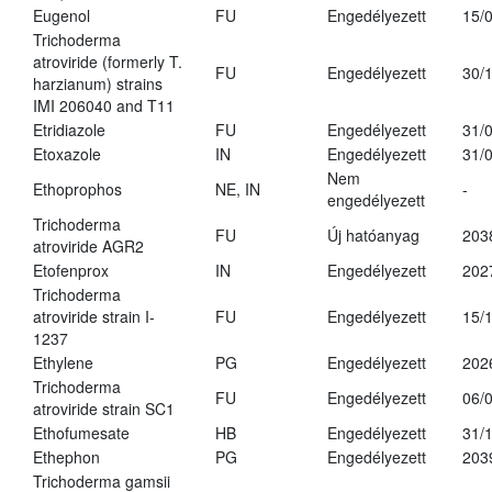
Eugenol
FU
Engedélyezett
15/
Trichoderma
atroviride (formerly T.
FU
Engedélyezett
30/
harzianum) strains
IMI 206040 and T11
Etridiazole
FU
Engedélyezett
31/
Etoxazole
IN
Engedélyezett
31/
Nem
Ethoprophos
NE, IN
-
engedélyezett
Trichoderma
FU
Új hatóanyag
203
atroviride AGR2
Etofenprox
IN
Engedélyezett
202
Trichoderma
atroviride strain I-
FU
Engedélyezett
15/
1237
Ethylene
PG
Engedélyezett
202
Trichoderma
FU
Engedélyezett
06/
atroviride strain SC1
Ethofumesate
HB
Engedélyezett
31/
Ethephon
PG
Engedélyezett
203
Trichoderma gamsii