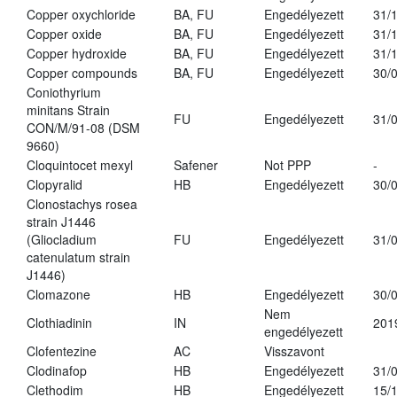
Copper oxychloride
BA, FU
Engedélyezett
31/
Copper oxide
BA, FU
Engedélyezett
31/
Copper hydroxide
BA, FU
Engedélyezett
31/
Copper compounds
BA, FU
Engedélyezett
30/
Coniothyrium
minitans Strain
FU
Engedélyezett
31/
CON/M/91-08 (DSM
9660)
Cloquintocet mexyl
Safener
Not PPP
-
Clopyralid
HB
Engedélyezett
30/
Clonostachys rosea
strain J1446
(Gliocladium
FU
Engedélyezett
31/
catenulatum strain
J1446)
Clomazone
HB
Engedélyezett
30/
Nem
Clothiadinin
IN
201
engedélyezett
Clofentezine
AC
Visszavont
Clodinafop
HB
Engedélyezett
31/
Clethodim
HB
Engedélyezett
15/