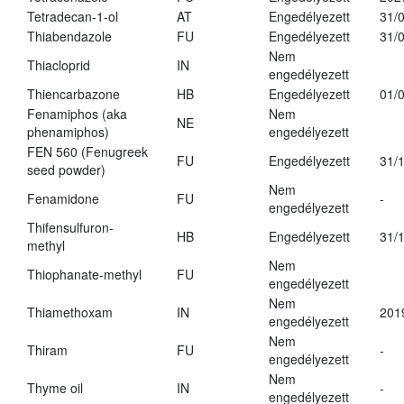
Tetradecan-1-ol
AT
Engedélyezett
31/
Thiabendazole
FU
Engedélyezett
31/
Nem
Thiacloprid
IN
engedélyezett
Thiencarbazone
HB
Engedélyezett
01/
Fenamiphos (aka
Nem
NE
phenamiphos)
engedélyezett
FEN 560 (Fenugreek
FU
Engedélyezett
31/
seed powder)
Nem
Fenamidone
FU
-
engedélyezett
Thifensulfuron-
HB
Engedélyezett
31/
methyl
Nem
Thiophanate-methyl
FU
engedélyezett
Nem
Thiamethoxam
IN
201
engedélyezett
Nem
Thiram
FU
-
engedélyezett
Nem
Thyme oil
IN
-
engedélyezett