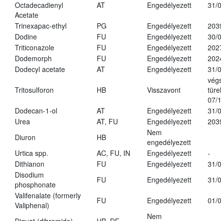
Octadecadienyl
AT
Engedélyezett
31/
Acetate
Trinexapac-ethyl
PG
Engedélyezett
203
Dodine
FU
Engedélyezett
30/
Triticonazole
FU
Engedélyezett
202
Dodemorph
FU
Engedélyezett
202
Dodecyl acetate
AT
Engedélyezett
31/
vég
Tritosulforon
HB
Visszavont
türe
07/
Dodecan-1-ol
AT
Engedélyezett
31/
Urea
AT, FU
Engedélyezett
203
Nem
Diuron
HB
engedélyezett
Urtica spp.
AC, FU, IN
Engedélyezett
-
Dithianon
FU
Engedélyezett
31/
Disodium
FU
Engedélyezett
31/
phosphonate
Valifenalate (formerly
FU
Engedélyezett
01/
Valiphenal)
Nem