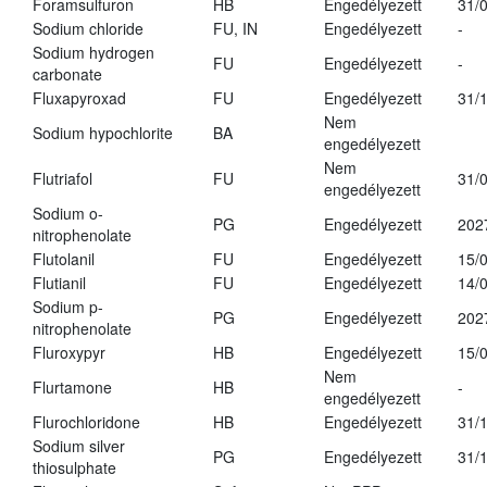
Foramsulfuron
HB
Engedélyezett
31/
Sodium chloride
FU, IN
Engedélyezett
-
Sodium hydrogen
FU
Engedélyezett
-
carbonate
Fluxapyroxad
FU
Engedélyezett
31/
Nem
Sodium hypochlorite
BA
engedélyezett
Nem
Flutriafol
FU
31/
engedélyezett
Sodium o-
PG
Engedélyezett
202
nitrophenolate
Flutolanil
FU
Engedélyezett
15/
Flutianil
FU
Engedélyezett
14/
Sodium p-
PG
Engedélyezett
202
nitrophenolate
Fluroxypyr
HB
Engedélyezett
15/
Nem
Flurtamone
HB
-
engedélyezett
Flurochloridone
HB
Engedélyezett
31/
Sodium silver
PG
Engedélyezett
31/
thiosulphate