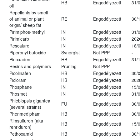
HB
Engedélyezett
31/
oil
Repellents by smell
of animal or plant
RE
Engedélyezett
30/
origin/ sheep fat
Pirimiphos-methyl
IN
Engedélyezett
31/
Pirimicarb
IN
Engedélyezett
202
Rescalure
IN
Engedélyezett
18/
Piperonyl butoxide
Synergist
Not PPP
-
Pinoxaden
HB
Engedélyezett
31/
Resins and polymers
Pruning
Not PPP
-
Picolinafen
HB
Engedélyezett
30/
Picloram
HB
Engedélyezett
202
Phosphane
IN
Engedélyezett
15/
Phosmet
IN
Engedélyezett
31/
Phlebiopsis gigantea
FU
Engedélyezett
30/
(several strains)
Phenmedipham
HB
Engedélyezett
30/
Rimsulfuron (aka
HB
Engedélyezett
15/
renriduron)
Pethoxamid
HB
Engedélyezett
30/