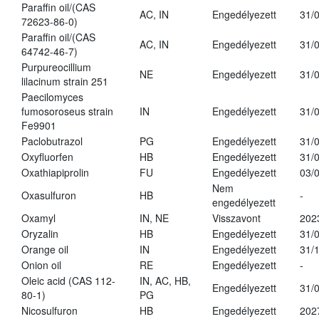
Paraffin oil/(CAS
AC, IN
Engedélyezett
31/
72623-86-0)
Paraffin oil/(CAS
AC, IN
Engedélyezett
31/
64742-46-7)
Purpureocillium
NE
Engedélyezett
31/
lilacinum strain 251
Paecilomyces
fumosoroseus strain
IN
Engedélyezett
31/
Fe9901
Paclobutrazol
PG
Engedélyezett
31/
Oxyfluorfen
HB
Engedélyezett
31/
Oxathiapiprolin
FU
Engedélyezett
03/
Nem
Oxasulfuron
HB
-
engedélyezett
Oxamyl
IN, NE
Visszavont
202
Oryzalin
HB
Engedélyezett
31/
Orange oil
IN
Engedélyezett
31/
Onion oil
RE
Engedélyezett
-
Oleic acid (CAS 112-
IN, AC, HB,
Engedélyezett
31/
80-1)
PG
Nicosulfuron
HB
Engedélyezett
202