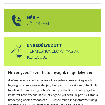
NÉBIH
ZÖLDSZÁM
ENGEDÉLYEZETT
TERMÉSNÖVELŐ ANYAGOK
KERESŐJE
Növényvédő szer hatóanyagok engedélyezése
A növényvédő szer hatóanyagok engedélyezése a világ egyik
legszigorúbb rendszere alapján, Európai Uniós szinten történik. A
tagállamok csak az így létrejövő ún. pozitív lista hatóanyagaiból
készített növényvédő szereket engedélyezhetik. A pozitív listán a
hatóanyag csak a vonatkozó EU rendeletben meghatározott ideig
(általában 7-15 évig) maradhat, utána felül kell vizsgálni. A