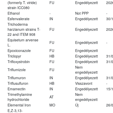
(formerly T. viride)
FU
Engedélyezett
202
strain ICC080
Ethanol
-
Not PPP
-
Esfenvalerate
IN
Engedélyezett
30/
Trichoderma
harzianum strains T-
FU
Engedélyezett
202
22 and ITEM 908
Equisetum arvense
FU
Engedélyezett
-
L.
Epoxiconazole
FU
Engedélyezett
Triclopyr
HB
Engedélyezett
31/
Trifloxystrobin
FU
Engedélyezett
31/
Nem
Triflumizole
FU
engedélyezett
Triflumuron
IN
Engedélyezett
31/
Triflusulfuron
HB
Visszavont
-
Emamectin
IN
Engedélyezett
15/
Trimethylamine
Nem
AT
hydrochloride
engedélyezett
Elemental Iron
MO
Új
26/
E,Z-3,13-