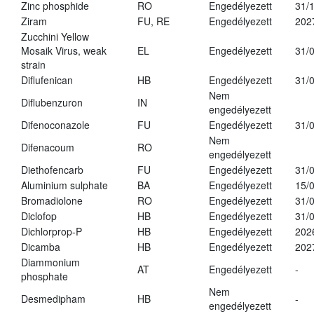
Zinc phosphide
RO
Engedélyezett
31/
Ziram
FU, RE
Engedélyezett
202
Zucchini Yellow
Mosaik Virus, weak
EL
Engedélyezett
31/
strain
Diflufenican
HB
Engedélyezett
31/
Nem
Diflubenzuron
IN
engedélyezett
Difenoconazole
FU
Engedélyezett
31/
Nem
Difenacoum
RO
engedélyezett
Diethofencarb
FU
Engedélyezett
31/
Aluminium sulphate
BA
Engedélyezett
15/
Bromadiolone
RO
Engedélyezett
31/
Diclofop
HB
Engedélyezett
31/
Dichlorprop-P
HB
Engedélyezett
202
Dicamba
HB
Engedélyezett
202
Diammonium
AT
Engedélyezett
-
phosphate
Nem
Desmedipham
HB
-
engedélyezett