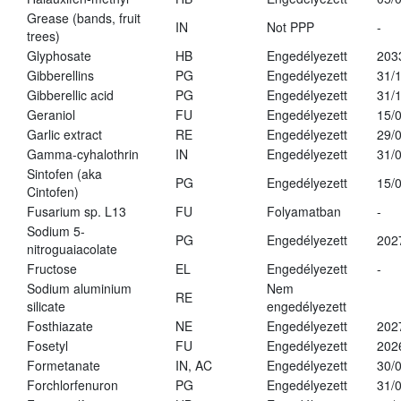
Grease (bands, fruit
IN
Not PPP
-
trees)
Glyphosate
HB
Engedélyezett
203
Gibberellins
PG
Engedélyezett
31/
Gibberellic acid
PG
Engedélyezett
31/
Geraniol
FU
Engedélyezett
15/
Garlic extract
RE
Engedélyezett
29/
Gamma-cyhalothrin
IN
Engedélyezett
31/
Sintofen (aka
PG
Engedélyezett
15/
Cintofen)
Fusarium sp. L13
FU
Folyamatban
-
Sodium 5-
PG
Engedélyezett
202
nitroguaiacolate
Fructose
EL
Engedélyezett
-
Sodium aluminium
Nem
RE
silicate
engedélyezett
Fosthiazate
NE
Engedélyezett
202
Fosetyl
FU
Engedélyezett
202
Formetanate
IN, AC
Engedélyezett
30/
Forchlorfenuron
PG
Engedélyezett
31/