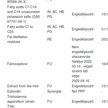
85566-26-3)
Fatty acids C7-C18
and C18 unsaturated
IN, AC, HB,
Engedélyezett
15/
potassium salts (CAS
PG
67701-09-1)
Fatty acids C7 to
IN, AC, HB,
Engedélyezett
01/
C20
PG
Fat distilation
RE
Engedélyezett
202
residues
Nem
engedélyezett,
visszavonás
hatálya 2022.
Famoxadone
FU
16/
03.16., végső
türelmi idő
vége
2022.09.16.
Extract from tea tree
FU
Engedélyezett
15/
Extender
Synergist
Not PPP
-
Trichoderma
asperellum (strain
FU
Engedélyezett
15/
T34)