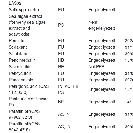
LAS02
Salix spp. cortex
FU
Engedélyezett
-
Sea-algae extract
(formerly sea-algae
Nem
PG
extract and
engedélyezett
seaweeds)
Penflufen
FU
Engedélyezett
202
Sedaxane
FU
Engedélyezett
31/
Silthiofam
FU
Engedélyezett
30/
Pendimethalin
HB
Engedélyezett
15/
Silver iodide
RE
Not PPP
-
Pencycuron
FU
Engedélyezett
31/
Penconazole
FU
Engedélyezett
202
Pelargonic acid (CAS
IN, AC, HB,
Engedélyezett
15/
112-05-0)
PG
Pasteuria nishizawae
NE
Engedélyezett
14/
Pn1
Paraffin oil/(CAS
Ac, IN
Engedélyezett
31/
97862-82-3)
Paraffin oil/(CAS
AC, IN
Engedélyezett
30/
8042-47-5)