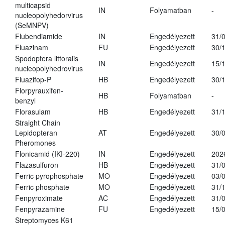
multicapsid
IN
Folyamatban
-
nucleopolyhedorvirus
(SeMNPV)
Flubendiamide
IN
Engedélyezett
31/
Fluazinam
FU
Engedélyezett
30/
Spodoptera littoralis
IN
Engedélyezett
15/
nucleopolyhedrovirus
Fluazifop-P
HB
Engedélyezett
30/
Florpyrauxifen-
HB
Folyamatban
-
benzyl
Florasulam
HB
Engedélyezett
31/
Straight Chain
Lepidopteran
AT
Engedélyezett
30/
Pheromones
Flonicamid (IKI-220)
IN
Engedélyezett
202
Flazasulfuron
HB
Engedélyezett
31/
Ferric pyrophosphate
MO
Engedélyezett
03/
Ferric phosphate
MO
Engedélyezett
31/
Fenpyroximate
AC
Engedélyezett
31/
Fenpyrazamine
FU
Engedélyezett
15/
Streptomyces K61