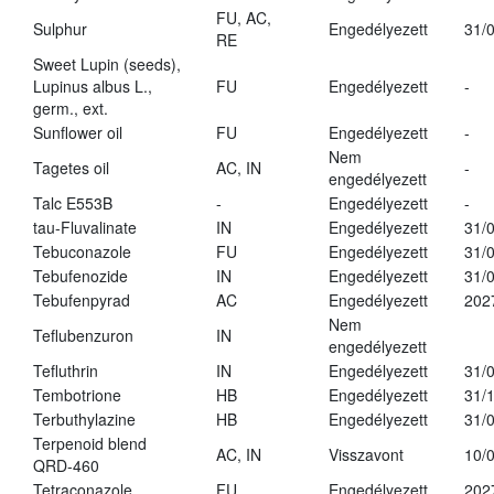
FU, AC,
Sulphur
Engedélyezett
31/
RE
Sweet Lupin (seeds),
Lupinus albus L.,
FU
Engedélyezett
-
germ., ext.
Sunflower oil
FU
Engedélyezett
-
Nem
Tagetes oil
AC, IN
-
engedélyezett
Talc E553B
-
Engedélyezett
-
tau-Fluvalinate
IN
Engedélyezett
31/
Tebuconazole
FU
Engedélyezett
31/
Tebufenozide
IN
Engedélyezett
31/
Tebufenpyrad
AC
Engedélyezett
202
Nem
Teflubenzuron
IN
engedélyezett
Tefluthrin
IN
Engedélyezett
31/
Tembotrione
HB
Engedélyezett
31/
Terbuthylazine
HB
Engedélyezett
31/
Terpenoid blend
AC, IN
Visszavont
10/
QRD-460
Tetraconazole
FU
Engedélyezett
202