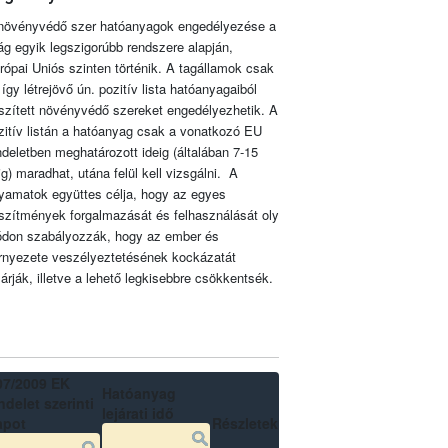
növényvédő szer hatóanyagok engedélyezése a
lág egyik legszigorúbb rendszere alapján,
rópai Uniós szinten történik. A tagállamok csak
 így létrejövő ún. pozitív lista hatóanyagaiból
szített növényvédő szereket engedélyezhetik. A
zitív listán a hatóanyag csak a vonatkozó EU
ndeletben meghatározott ideig (általában 7-15
ig) maradhat, utána felül kell vizsgálni. A
lyamatok együttes célja, hogy az egyes
szítmények forgalmazását és felhasználását oly
don szabályozzák, hogy az ember és
rnyezete veszélyeztetésének kockázatát
zárják, illetve a lehető legkisebbre csökkentsék.
07/2009 EK
Hatóanyag
delet szerinti
lejárati idő
apot
Részletek