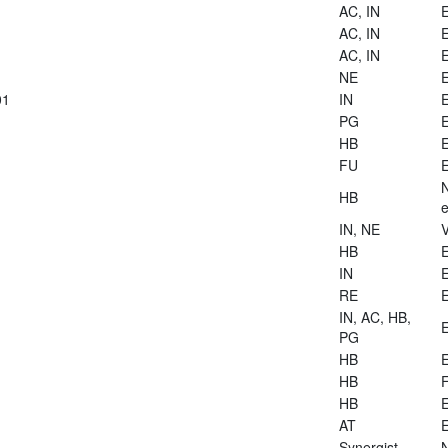
AC, IN
E
AC, IN
E
AC, IN
E
NE
E
01
IN
E
PG
E
HB
E
FU
E
HB
e
IN, NE
V
HB
E
IN
E
RE
E
IN, AC, HB,
E
PG
HB
E
HB
HB
E
AT
E
Synergist