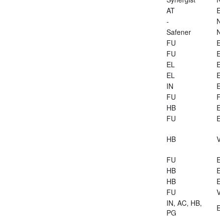
AT
E
-
Safener
FU
E
FU
E
EL
E
EL
E
IN
E
FU
HB
E
FU
E
HB
V
FU
E
HB
E
HB
E
FU
V
IN, AC, HB,
E
PG