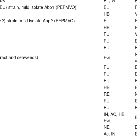
906
EL, VI
E
U) strain, mild isolate Abp1 (PEPMVO)
EL
HB
V
2) strain, mild isolate Abp2 (PEPMVO)
EL
HB
E
FU
V
FU
E
FU
E
tract and seaweeds)
PG
e
FU
E
FU
E
FU
E
HB
E
RE
FU
E
FU
E
IN, AC, HB,
E
PG
NE
E
Ac, IN
E