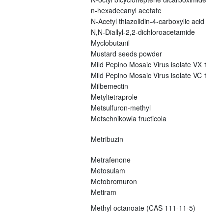
n-hexadecanyl acetate
N-Acetyl thiazolidin-4-carboxylic acid
N,N-Diallyl-2,2-dichloroacetamide
Myclobutanil
Mustard seeds powder
Mild Pepino Mosaic Virus isolate VX 1
Mild Pepino Mosaic Virus isolate VC 1
Milbemectin
Metyltetraprole
Metsulfuron-methyl
Metschnikowia fructicola
Metribuzin
Metrafenone
Metosulam
Metobromuron
Metiram
Methyl octanoate (CAS 111-11-5)