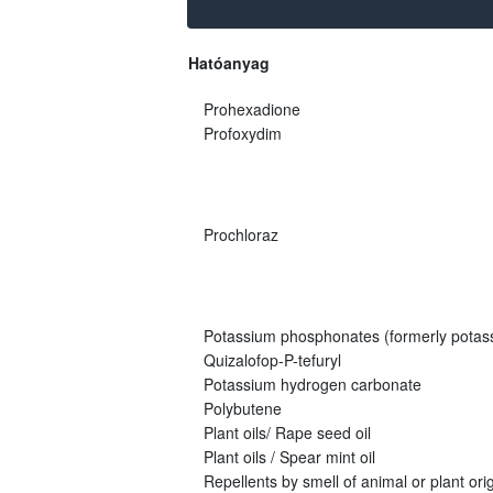
Hatóanyag
Prohexadione
Profoxydim
Prochloraz
Potassium phosphonates (formerly potas
Quizalofop-P-tefuryl
Potassium hydrogen carbonate
Polybutene
Plant oils/ Rape seed oil
Plant oils / Spear mint oil
Repellents by smell of animal or plant origi