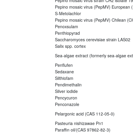
Pepino mosaic virus strain CH2 isolate 1
Pepino mosaic virus (PepMV) European (E
S-Metolachlor
Pepino mosaic virus (PepMV) Chilean (CH
Penoxsulam
Penthiopyrad
Saccharomyces cerevisiae strain LAS02
Salix spp. cortex
Sea-algae extract (formerly sea-algae ex
Penflufen
Sedaxane
Silthiofam
Pendimethalin
Silver iodide
Pencycuron
Penconazole
Pelargonic acid (CAS 112-05-0)
Pasteuria nishizawae Pn1
Paraffin oil/(CAS 97862-82-3)