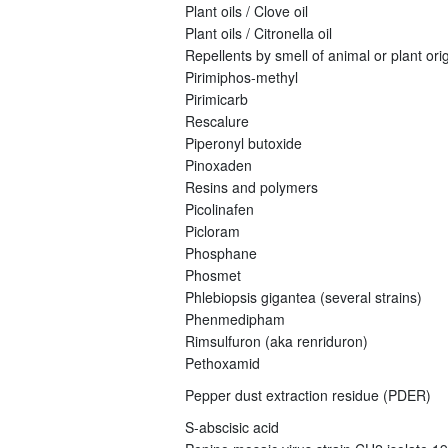
Plant oils / Clove oil
Plant oils / Citronella oil
Repellents by smell of animal or plant orig
Pirimiphos-methyl
Pirimicarb
Rescalure
Piperonyl butoxide
Pinoxaden
Resins and polymers
Picolinafen
Picloram
Phosphane
Phosmet
Phlebiopsis gigantea (several strains)
Phenmedipham
Rimsulfuron (aka renriduron)
Pethoxamid
Pepper dust extraction residue (PDER)
S-abscisic acid