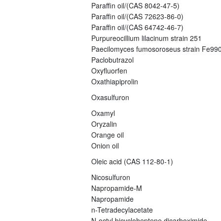
Paraffin oil/(CAS 8042-47-5)
Paraffin oil/(CAS 72623-86-0)
Paraffin oil/(CAS 64742-46-7)
Purpureocillium lilacinum strain 251
Paecilomyces fumosoroseus strain Fe99
Paclobutrazol
Oxyfluorfen
Oxathiapiprolin
Oxasulfuron
Oxamyl
Oryzalin
Orange oil
Onion oil
Oleic acid (CAS 112-80-1)
Nicosulfuron
Napropamide-M
Napropamide
n-Tetradecylacetate
N-octyl bicycloheptene dicarboximide