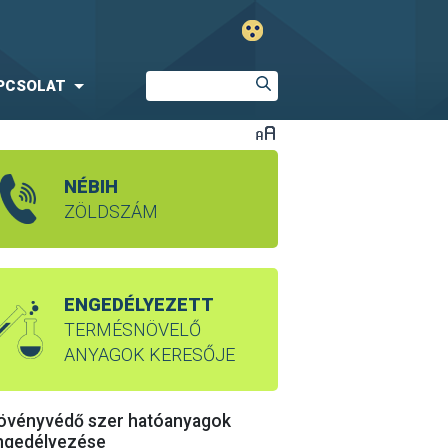
PCSOLAT
NÉBIH
ZÖLDSZÁM
ENGEDÉLYEZETT
TERMÉSNÖVELŐ
ANYAGOK KERESŐJE
övényvédő szer hatóanyagok
ngedélyezése