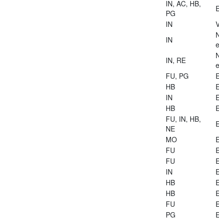
IN, AC, HB,
E
PG
IN
V
IN
e
IN, RE
e
FU, PG
E
HB
E
IN
E
HB
E
FU, IN, HB,
E
NE
MO
E
FU
E
FU
E
IN
E
HB
E
HB
E
FU
E
PG
E