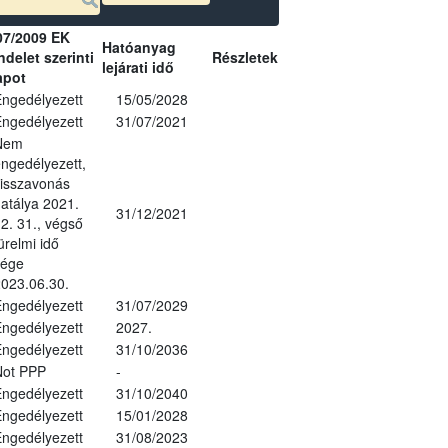
07/2009 EK
Hatóanyag
delet szerinti
Részletek
lejárati idő
apot
ngedélyezett
15/05/2028
ngedélyezett
31/07/2021
Nem
ngedélyezett,
isszavonás
atálya 2021.
31/12/2021
2. 31., végső
ürelmi idő
vége
023.06.30.
ngedélyezett
31/07/2029
ngedélyezett
2027.
ngedélyezett
31/10/2036
Not PPP
-
ngedélyezett
31/10/2040
ngedélyezett
15/01/2028
ngedélyezett
31/08/2023