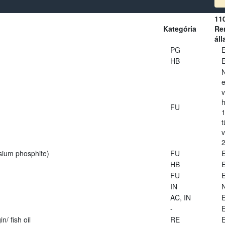
11
Kategória
Ren
áll
PG
E
HB
E
e
v
h
FU
1
t
2
sium phosphite)
FU
E
HB
E
FU
E
IN
AC, IN
E
-
E
n/ fish oil
RE
E