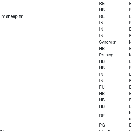
RE
E
HB
E
in/ sheep fat
RE
E
IN
E
IN
E
IN
E
Synergist
HB
E
Pruning
HB
E
HB
E
IN
E
IN
E
FU
E
HB
E
HB
E
HB
E
RE
e
PG
E