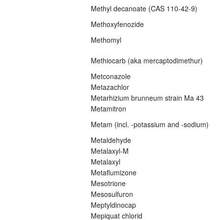
Methyl decanoate (CAS 110-42-9)
Methoxyfenozide
Methomyl
Methiocarb (aka mercaptodimethur)
Metconazole
Metazachlor
Metarhizium brunneum strain Ma 43
Metamitron
Metam (incl. -potassium and -sodium)
Metaldehyde
Metalaxyl-M
Metalaxyl
Metaflumizone
Mesotrione
Mesosulfuron
Meptyldinocap
Mepiquat chlorid