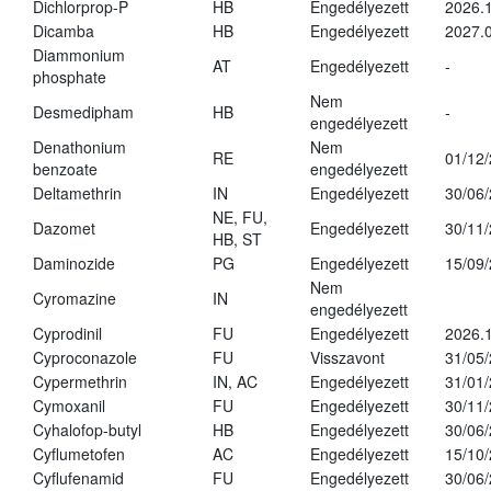
Dichlorprop-P
HB
Engedélyezett
2026.
Dicamba
HB
Engedélyezett
2027.0
Diammonium
AT
Engedélyezett
-
phosphate
Nem
Desmedipham
HB
-
engedélyezett
Denathonium
Nem
RE
01/12
benzoate
engedélyezett
Deltamethrin
IN
Engedélyezett
30/06
NE, FU,
Dazomet
Engedélyezett
30/11
HB, ST
Daminozide
PG
Engedélyezett
15/09
Nem
Cyromazine
IN
engedélyezett
Cyprodinil
FU
Engedélyezett
2026.
Cyproconazole
FU
Visszavont
31/05
Cypermethrin
IN, AC
Engedélyezett
31/01
Cymoxanil
FU
Engedélyezett
30/11
Cyhalofop-butyl
HB
Engedélyezett
30/06
Cyflumetofen
AC
Engedélyezett
15/10
Cyflufenamid
FU
Engedélyezett
30/06