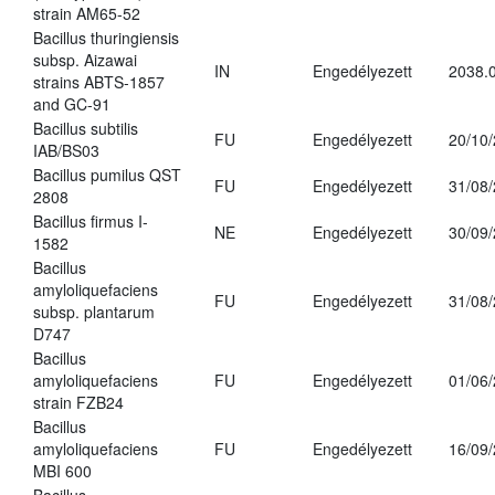
strain AM65-52
Bacillus thuringiensis
subsp. Aizawai
IN
Engedélyezett
2038.
strains ABTS-1857
and GC-91
Bacillus subtilis
FU
Engedélyezett
20/10
IAB/BS03
Bacillus pumilus QST
FU
Engedélyezett
31/08
2808
Bacillus firmus I-
NE
Engedélyezett
30/09
1582
Bacillus
amyloliquefaciens
FU
Engedélyezett
31/08
subsp. plantarum
D747
Bacillus
amyloliquefaciens
FU
Engedélyezett
01/06
strain FZB24
Bacillus
amyloliquefaciens
FU
Engedélyezett
16/09
MBI 600