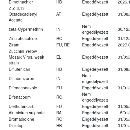
Dimethachlor
HB
Engedélyezett
2026.1
Z,Z-3,13-
Octadecadienyl
AT
Engedélyezett
31/08
Acetate
Nem
zeta-Cypermethrin
IN
30/12
engedélyezett
Zinc phosphide
RO
Engedélyezett
31/12
Ziram
FU, RE
Engedélyezett
2027.
Zucchini Yellow
Mosaik Virus, weak
EL
Engedélyezett
31/05
strain
Diflufenican
HB
Engedélyezett
31/08
Nem
Diflubenzuron
IN
engedélyezett
Difenoconazole
FU
Engedélyezett
31/01
Nem
Difenacoum
RO
engedélyezett
Diethofencarb
FU
Engedélyezett
31/05
Aluminium sulphate
BA
Engedélyezett
15/01
Bromadiolone
RO
Engedélyezett
31/05
Diclofop
HB
Engedélyezett
31/01