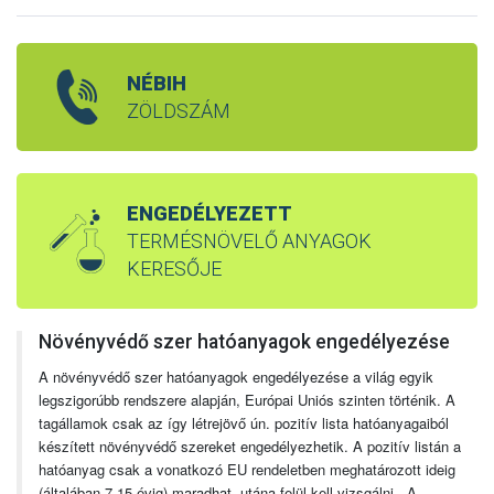
NÉBIH
ZÖLDSZÁM
ENGEDÉLYEZETT
TERMÉSNÖVELŐ ANYAGOK
KERESŐJE
Növényvédő szer hatóanyagok engedélyezése
A növényvédő szer hatóanyagok engedélyezése a világ egyik
legszigorúbb rendszere alapján, Európai Uniós szinten történik. A
tagállamok csak az így létrejövő ún. pozitív lista hatóanyagaiból
készített növényvédő szereket engedélyezhetik. A pozitív listán a
hatóanyag csak a vonatkozó EU rendeletben meghatározott ideig
(általában 7-15 évig) maradhat, utána felül kell vizsgálni. A