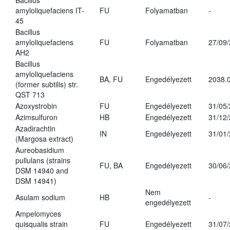
Bacillus
amyloliquefaciens IT-
FU
Folyamatban
-
45
Bacillus
amyloliquefaciens
FU
Folyamatban
27/09
AH2
Bacillus
amyloliquefaciens
BA, FU
Engedélyezett
2038.
(former subtilis) str.
QST 713
Azoxystrobin
FU
Engedélyezett
31/05
Azimsulfuron
HB
Engedélyezett
31/12
Azadirachtin
IN
Engedélyezett
31/01
(Margosa extract)
Aureobasidium
pullulans (strains
FU, BA
Engedélyezett
30/06
DSM 14940 and
DSM 14941)
Nem
Asulam sodium
HB
-
engedélyezett
Ampelomyces
quisqualis strain
FU
Engedélyezett
31/07