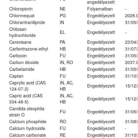
engedélyezett
Chloropicrin
NE
Folyamatban
-
Chlormequat
PG
Engedélyezett
2028.0
Chlorantraniliprole
IN
Engedélyezett
31/05
Chitosan
EL
Engedélyezett
-
hydrochloride
Cerevisane
PA
Engedélyezett
23/04
Carfentrazone-ethyl
HB
Engedélyezett
31/07
Carboxin
FU
Engedélyezett
31/05
Carbon dioxide
IN, RO
Engedélyezett
2037.
Carbetamide
HB
Engedélyezett
31/05
Captan
FU
Engedélyezett
31/10
Caprylic acid (CAS
IN, AC,
Engedélyezett
15/12
124-07-2)
HB
Capric acid (CAS
IN, AC,
Engedélyezett
15/12
334-48-5)
HB
Candida oleophila
FU
Engedélyezett
31/05
strain O
Calcium phosphide
RO
Engedélyezett
31/08
Calcium hydroxide
FU
Engedélyezett
-
Calcium carbonate
RE
Engedélyezett
31/10