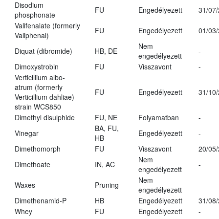
Disodium
FU
Engedélyezett
31/07
phosphonate
Valifenalate (formerly
FU
Engedélyezett
01/03
Valiphenal)
Nem
Diquat (dibromide)
HB, DE
-
engedélyezett
Dimoxystrobin
FU
Visszavont
-
Verticillium albo-
atrum (formerly
FU
Engedélyezett
31/10
Verticillium dahliae)
strain WCS850
Dimethyl disulphide
FU, NE
Folyamatban
-
BA, FU,
Vinegar
Engedélyezett
-
HB
Dimethomorph
FU
Visszavont
20/05
Nem
Dimethoate
IN, AC
-
engedélyezett
Nem
Waxes
Pruning
-
engedélyezett
Dimethenamid-P
HB
Engedélyezett
31/08
Whey
FU
Engedélyezett
-