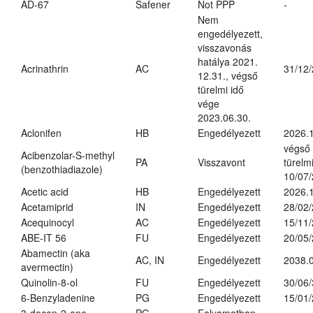
AD-67
Safener
Not PPP
-
Nem
engedélyezett,
visszavonás
hatálya 2021.
Acrinathrin
AC
31/12
12.31., végső
türelmi idő
vége
2023.06.30.
Aclonifen
HB
Engedélyezett
2026.
végső
Acibenzolar-S-methyl
PA
Visszavont
türelmi
(benzothiadiazole)
10/07
Acetic acid
HB
Engedélyezett
2026.1
Acetamiprid
IN
Engedélyezett
28/02
Acequinocyl
AC
Engedélyezett
15/11
ABE-IT 56
FU
Engedélyezett
20/05
Abamectin (aka
AC, IN
Engedélyezett
2038.
avermectin)
Quinolin-8-ol
FU
Engedélyezett
30/06
6-Benzyladenine
PG
Engedélyezett
15/01