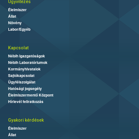
Ügyintézés
Élelmiszer
Állat
Növény
Labor/Egyéb
Kapcsolat
Nébih Igazgatóságok
Nébih Laboratóriumok
Kormányhivatalok
Sajtókapcsolat
Ügyfélszolgálat
Hatósági jogsegély
Élelmiszermentő Központ
Hírlevél feliratkozás
Gyakori kérdések
Élelmiszer
Állat