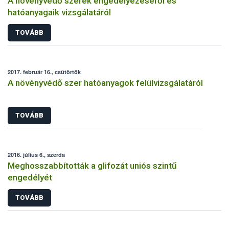
A növényvédő szerek engedélyezéséről és
hatóanyagaik vizsgálatáról
TOVÁBB
2017. február 16., csütörtök
A növényvédő szer hatóanyagok felülvizsgálatáról
TOVÁBB
2016. július 6., szerda
Meghosszabbították a glifozát uniós szintű
engedélyét
TOVÁBB