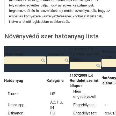
folyamatok együttes célja, hogy az egyes készítmények
forgalmazását és felhasználását oly módon szabályozzák, hogy az
ember és környezete veszélyeztetésének kockázatát kizárják,
illetve a lehető legkisebbre csökkentsék.
Növényvédő szer hatóanyag lista
1107/2009 EK
Hatóan
Hatóanyag
Kategória
Rendelet szerinti
lejárati 
állapot
1107/2009 EK
Hatóan
Hatóanyag
Kategória
Rendelet szerinti
lejárati 
állapot
Nem
Diuron
HB
engedélyezett
AC, FU,
Urtica spp.
Engedélyezett
-
IN
Dithianon
FU
Engedélyezett
31/01