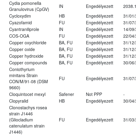
Cydia pomonella
IN
Engedélyezett
2038.
Granulovirus (CpGV)
Cycloxydim
HB
Engedélyezett
31/01
Cyazofamid
FU
Engedélyezett
31/07
Cyantraniliprole
IN
Engedélyezett
14/09
COS-OGA
FU
Engedélyezett
22/04
Copper oxychloride
BA, FU
Engedélyezett
31/12
Copper oxide
BA, FU
Engedélyezett
31/12
Copper hydroxide
BA, FU
Engedélyezett
31/12
Copper compounds
BA, FU
Engedélyezett
30/06
Coniothyrium
minitans Strain
FU
Engedélyezett
31/07
CON/M/91-08 (DSM
9660)
Cloquintocet mexyl
Safener
Not PPP
-
Clopyralid
HB
Engedélyezett
30/04
Clonostachys rosea
strain J1446
(Gliocladium
FU
Engedélyezett
31/03
catenulatum strain
J1446)