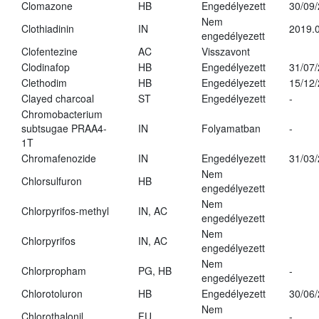
Clomazone
HB
Engedélyezett
30/09
Nem
Clothiadinin
IN
2019.0
engedélyezett
Clofentezine
AC
Visszavont
Clodinafop
HB
Engedélyezett
31/07
Clethodim
HB
Engedélyezett
15/12
Clayed charcoal
ST
Engedélyezett
-
Chromobacterium
subtsugae PRAA4-
IN
Folyamatban
-
1T
Chromafenozide
IN
Engedélyezett
31/03
Nem
Chlorsulfuron
HB
engedélyezett
Nem
Chlorpyrifos-methyl
IN, AC
engedélyezett
Nem
Chlorpyrifos
IN, AC
engedélyezett
Nem
Chlorpropham
PG, HB
-
engedélyezett
Chlorotoluron
HB
Engedélyezett
30/06
Nem
Chlorothalonil
FU
-