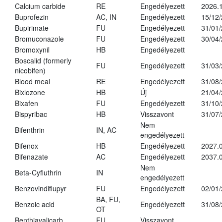
Calcium carbide
RE
Engedélyezett
2026.1
Buprofezin
AC, IN
Engedélyezett
15/12
Bupirimate
FU
Engedélyezett
31/01
Bromuconazole
FU
Engedélyezett
30/04
Bromoxynil
HB
Engedélyezett
Boscalid (formerly
FU
Engedélyezett
31/03
nicobifen)
Blood meal
RE
Engedélyezett
31/08
Bixlozone
HB
Új
21/04
Bixafen
FU
Engedélyezett
31/10
Bispyribac
HB
Visszavont
31/07
Nem
Bifenthrin
IN, AC
engedélyezett
Bifenox
HB
Engedélyezett
2027.0
Bifenazate
AC
Engedélyezett
2037.
Nem
Beta-Cyfluthrin
IN
engedélyezett
Benzovindiflupyr
FU
Engedélyezett
02/01
BA, FU,
Benzoic acid
Engedélyezett
31/08
OT
Benthiavalicarb
FU
Visszavont