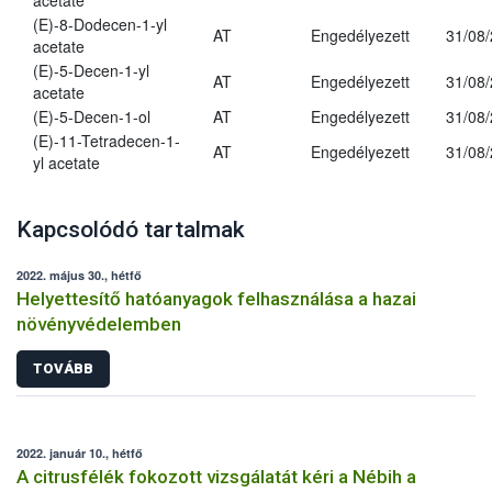
acetate
(E)-8-Dodecen-1-yl
AT
Engedélyezett
31/08
acetate
(E)-5-Decen-1-yl
AT
Engedélyezett
31/08
acetate
(E)-5-Decen-1-ol
AT
Engedélyezett
31/08
(E)-11-Tetradecen-1-
AT
Engedélyezett
31/08
yl acetate
Kapcsolódó tartalmak
2022. május 30., hétfő
Helyettesítő hatóanyagok felhasználása a hazai
növényvédelemben
TOVÁBB
2022. január 10., hétfő
A citrusfélék fokozott vizsgálatát kéri a Nébih a