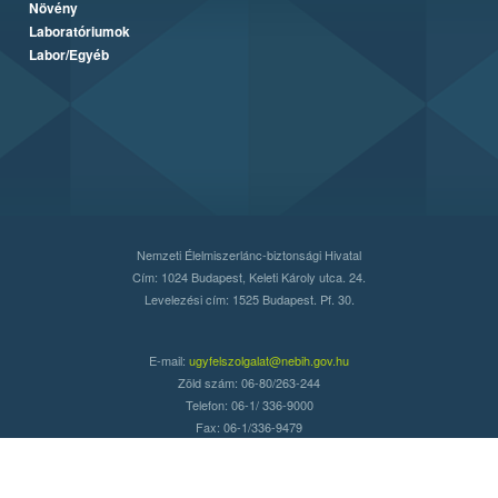
Növény
Laboratóriumok
Labor/Egyéb
Nemzeti Élelmiszerlánc-biztonsági Hivatal
Cím: 1024 Budapest, Keleti Károly utca. 24.
Levelezési cím: 1525 Budapest. Pf. 30.
E-mail:
ugyfelszolgalat@nebih.gov.hu
Zöld szám: 06-80/263-244
Telefon: 06-1/ 336-9000
Fax: 06-1/336-9479