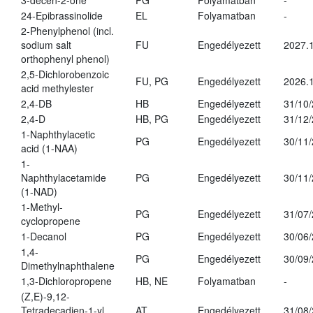
3-decen-2-one
PG
Folyamatban
-
24-Epibrassinolide
EL
Folyamatban
-
2-Phenylphenol (incl.
sodium salt
FU
Engedélyezett
2027.1
orthophenyl phenol)
2,5-Dichlorobenzoic
FU, PG
Engedélyezett
2026.
acid methylester
2,4-DB
HB
Engedélyezett
31/10
2,4-D
HB, PG
Engedélyezett
31/12
1-Naphthylacetic
PG
Engedélyezett
30/11
acid (1-NAA)
1-
Naphthylacetamide
PG
Engedélyezett
30/11
(1-NAD)
1-Methyl-
PG
Engedélyezett
31/07
cyclopropene
1-Decanol
PG
Engedélyezett
30/06
1,4-
PG
Engedélyezett
30/09
Dimethylnaphthalene
1,3-Dichloropropene
HB, NE
Folyamatban
-
(Z,E)-9,12-
Tetradecadien-1-yl
AT
Engedélyezett
31/08