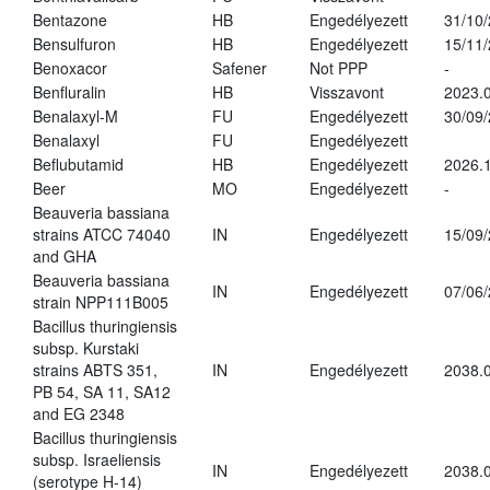
Bentazone
HB
Engedélyezett
31/10
Bensulfuron
HB
Engedélyezett
15/11
Benoxacor
Safener
Not PPP
-
Benfluralin
HB
Visszavont
2023.
Benalaxyl-M
FU
Engedélyezett
30/09
Benalaxyl
FU
Engedélyezett
Beflubutamid
HB
Engedélyezett
2026.
Beer
MO
Engedélyezett
-
Beauveria bassiana
strains ATCC 74040
IN
Engedélyezett
15/09
and GHA
Beauveria bassiana
IN
Engedélyezett
07/06
strain NPP111B005
Bacillus thuringiensis
subsp. Kurstaki
strains ABTS 351,
IN
Engedélyezett
2038.
PB 54, SA 11, SA12
and EG 2348
Bacillus thuringiensis
subsp. Israeliensis
IN
Engedélyezett
2038.
(serotype H-14)