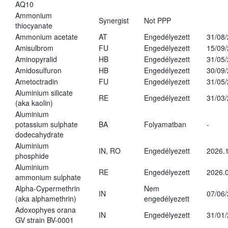
AQ10
Ammonium
Synergist
Not PPP
thiocyanate
Ammonium acetate
AT
Engedélyezett
31/08
Amisulbrom
FU
Engedélyezett
15/09
Aminopyralid
HB
Engedélyezett
31/05
Amidosulfuron
HB
Engedélyezett
30/09
Ametoctradin
FU
Engedélyezett
31/05
Aluminium silicate
RE
Engedélyezett
31/03
(aka kaolin)
Aluminium
potassium sulphate
BA
Folyamatban
-
dodecahydrate
Aluminium
IN, RO
Engedélyezett
2026.1
phosphide
Aluminium
RE
Engedélyezett
2026.0
ammonium sulphate
Alpha-Cypermethrin
Nem
IN
07/06
(aka alphamethrin)
engedélyezett
Adoxophyes orana
IN
Engedélyezett
31/01
GV strain BV-0001