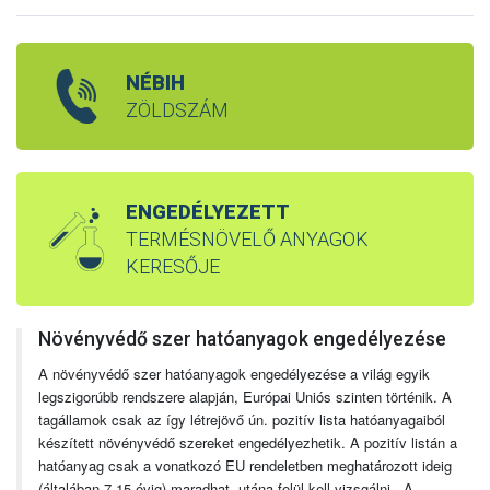
NÉBIH
ZÖLDSZÁM
ENGEDÉLYEZETT
TERMÉSNÖVELŐ ANYAGOK
KERESŐJE
Növényvédő szer hatóanyagok engedélyezése
A növényvédő szer hatóanyagok engedélyezése a világ egyik
legszigorúbb rendszere alapján, Európai Uniós szinten történik. A
tagállamok csak az így létrejövő ún. pozitív lista hatóanyagaiból
készített növényvédő szereket engedélyezhetik. A pozitív listán a
hatóanyag csak a vonatkozó EU rendeletben meghatározott ideig
(általában 7-15 évig) maradhat, utána felül kell vizsgálni. A