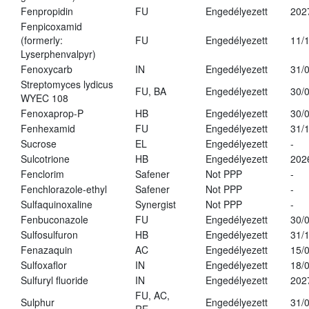
Fenpropidin
FU
Engedélyezett
202
Fenpicoxamid
(formerly:
FU
Engedélyezett
11/
Lyserphenvalpyr)
Fenoxycarb
IN
Engedélyezett
31/
Streptomyces lydicus
FU, BA
Engedélyezett
30/
WYEC 108
Fenoxaprop-P
HB
Engedélyezett
30/
Fenhexamid
FU
Engedélyezett
31/
Sucrose
EL
Engedélyezett
-
Sulcotrione
HB
Engedélyezett
202
Fenclorim
Safener
Not PPP
-
Fenchlorazole-ethyl
Safener
Not PPP
-
Sulfaquinoxaline
Synergist
Not PPP
-
Fenbuconazole
FU
Engedélyezett
30/
Sulfosulfuron
HB
Engedélyezett
31/
Fenazaquin
AC
Engedélyezett
15/
Sulfoxaflor
IN
Engedélyezett
18/
Sulfuryl fluoride
IN
Engedélyezett
202
FU, AC,
Sulphur
Engedélyezett
31/