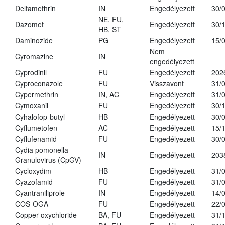
Deltamethrin
IN
Engedélyezett
30/
NE, FU,
Dazomet
Engedélyezett
30/
HB, ST
Daminozide
PG
Engedélyezett
15/
Nem
Cyromazine
IN
engedélyezett
Cyprodinil
FU
Engedélyezett
202
Cyproconazole
FU
Visszavont
31/
Cypermethrin
IN, AC
Engedélyezett
31/
Cymoxanil
FU
Engedélyezett
30/
Cyhalofop-butyl
HB
Engedélyezett
30/
Cyflumetofen
AC
Engedélyezett
15/
Cyflufenamid
FU
Engedélyezett
30/
Cydia pomonella
IN
Engedélyezett
203
Granulovirus (CpGV)
Cycloxydim
HB
Engedélyezett
31/
Cyazofamid
FU
Engedélyezett
31/
Cyantraniliprole
IN
Engedélyezett
14/
COS-OGA
FU
Engedélyezett
22/
Copper oxychloride
BA, FU
Engedélyezett
31/