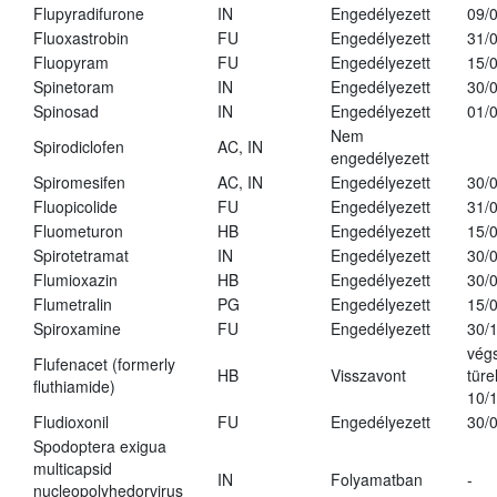
Flupyradifurone
IN
Engedélyezett
09/
Fluoxastrobin
FU
Engedélyezett
31/
Fluopyram
FU
Engedélyezett
15/
Spinetoram
IN
Engedélyezett
30/
Spinosad
IN
Engedélyezett
01/
Nem
Spirodiclofen
AC, IN
engedélyezett
Spiromesifen
AC, IN
Engedélyezett
30/
Fluopicolide
FU
Engedélyezett
31/
Fluometuron
HB
Engedélyezett
15/
Spirotetramat
IN
Engedélyezett
30/
Flumioxazin
HB
Engedélyezett
30/
Flumetralin
PG
Engedélyezett
15/
Spiroxamine
FU
Engedélyezett
30/
vég
Flufenacet (formerly
HB
Visszavont
türe
fluthiamide)
10/
Fludioxonil
FU
Engedélyezett
30/
Spodoptera exigua
multicapsid
IN
Folyamatban
-
nucleopolyhedorvirus