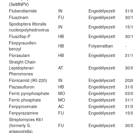
(SeMNPV)
Flubendiamide
IN
Engedélyezett
31/
Fluazinam
FU
Engedélyezett
30/
Spodoptera littoralis
IN
Engedélyezett
15/
nucleopolyhedrovirus
Fluazifop-P
HB
Engedélyezett
30/
Florpyrauxifen-
HB
Folyamatban
-
benzyl
Florasulam
HB
Engedélyezett
31/
Straight Chain
Lepidopteran
AT
Engedélyezett
30/
Pheromones
Flonicamid (IKI-220)
IN
Engedélyezett
202
Flazasulfuron
HB
Engedélyezett
31/
Ferric pyrophosphate
MO
Engedélyezett
03/
Ferric phosphate
MO
Engedélyezett
31/
Fenpyroximate
AC
Engedélyezett
31/
Fenpyrazamine
FU
Engedélyezett
15/
Streptomyces K61
(formerly S.
FU
Engedélyezett
30/
griseoviridis)