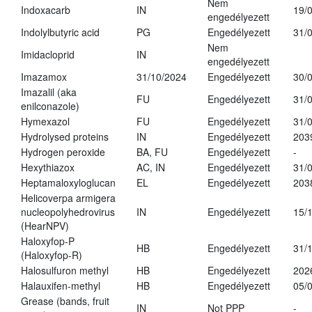
Nem
Indoxacarb
IN
19/
engedélyezett
Indolylbutyric acid
PG
Engedélyezett
31/
Nem
Imidacloprid
IN
engedélyezett
Imazamox
31/10/2024
Engedélyezett
30/
Imazalil (aka
FU
Engedélyezett
31/
enilconazole)
Hymexazol
FU
Engedélyezett
31/
Hydrolysed proteins
IN
Engedélyezett
203
Hydrogen peroxide
BA, FU
Engedélyezett
-
Hexythiazox
AC, IN
Engedélyezett
31/
Heptamaloxyloglucan
EL
Engedélyezett
203
Helicoverpa armigera
nucleopolyhedrovirus
IN
Engedélyezett
15/
(HearNPV)
Haloxyfop-P
HB
Engedélyezett
31/
(Haloxyfop-R)
Halosulfuron methyl
HB
Engedélyezett
202
Halauxifen-methyl
HB
Engedélyezett
05/
Grease (bands, fruit
IN
Not PPP
-