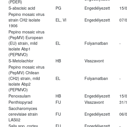
(PDER)
S-abscisic acid
PG
Engedélyezett
15/
Pepino mosaic virus
strain CH2 isolate
EL, VI
Engedélyezett
07/
1906
Pepino mosaic virus
(PepMV) European
(EU) strain, mild
EL
Folyamatban
-
isolate Abp1
(PEPMVO)
S-Metolachlor
HB
Visszavont
Pepino mosaic virus
(PepMV) Chilean
(CH2) strain, mild
EL
Folyamatban
-
isolate Abp2
(PEPMVO)
Penoxsulam
HB
Engedélyezett
15/
Penthiopyrad
FU
Visszavont
31/
Saccharomyces
cerevisiae strain
FU
Engedélyezett
06/
LAS02
Salix spp. cortex
FU
Engedélyezett
-