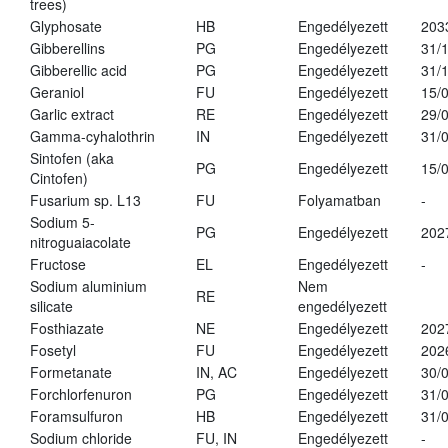
trees)
Glyphosate
HB
Engedélyezett
203
Gibberellins
PG
Engedélyezett
31/
Gibberellic acid
PG
Engedélyezett
31/
Geraniol
FU
Engedélyezett
15/
Garlic extract
RE
Engedélyezett
29/
Gamma-cyhalothrin
IN
Engedélyezett
31/
Sintofen (aka
PG
Engedélyezett
15/
Cintofen)
Fusarium sp. L13
FU
Folyamatban
-
Sodium 5-
PG
Engedélyezett
202
nitroguaiacolate
Fructose
EL
Engedélyezett
-
Sodium aluminium
Nem
RE
silicate
engedélyezett
Fosthiazate
NE
Engedélyezett
202
Fosetyl
FU
Engedélyezett
202
Formetanate
IN, AC
Engedélyezett
30/
Forchlorfenuron
PG
Engedélyezett
31/
Foramsulfuron
HB
Engedélyezett
31/
Sodium chloride
FU, IN
Engedélyezett
-