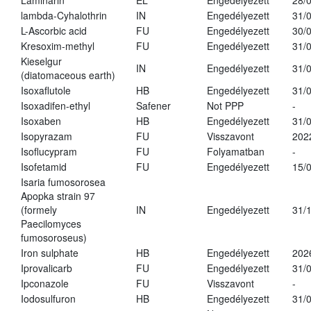
Laminarin
EL
Engedélyezett
28/
lambda-Cyhalothrin
IN
Engedélyezett
31/
L-Ascorbic acid
FU
Engedélyezett
30/
Kresoxim-methyl
FU
Engedélyezett
31/
Kieselgur
IN
Engedélyezett
31/
(diatomaceous earth)
Isoxaflutole
HB
Engedélyezett
31/
Isoxadifen-ethyl
Safener
Not PPP
-
Isoxaben
HB
Engedélyezett
31/
Isopyrazam
FU
Visszavont
202
Isoflucypram
FU
Folyamatban
-
Isofetamid
FU
Engedélyezett
15/
Isaria fumosorosea
Apopka strain 97
(formely
IN
Engedélyezett
31/
Paecilomyces
fumosoroseus)
Iron sulphate
HB
Engedélyezett
202
Iprovalicarb
FU
Engedélyezett
31/
Ipconazole
FU
Visszavont
-
Iodosulfuron
HB
Engedélyezett
31/