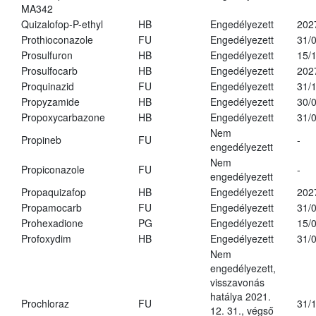
MA342
Quizalofop-P-ethyl
HB
Engedélyezett
202
Prothioconazole
FU
Engedélyezett
31/
Prosulfuron
HB
Engedélyezett
15/
Prosulfocarb
HB
Engedélyezett
202
Proquinazid
FU
Engedélyezett
31/
Propyzamide
HB
Engedélyezett
30/
Propoxycarbazone
HB
Engedélyezett
31/
Nem
Propineb
FU
-
engedélyezett
Nem
Propiconazole
FU
-
engedélyezett
Propaquizafop
HB
Engedélyezett
202
Propamocarb
FU
Engedélyezett
31/
Prohexadione
PG
Engedélyezett
15/
Profoxydim
HB
Engedélyezett
31/
Nem
engedélyezett,
visszavonás
hatálya 2021.
Prochloraz
FU
31/
12. 31., végső