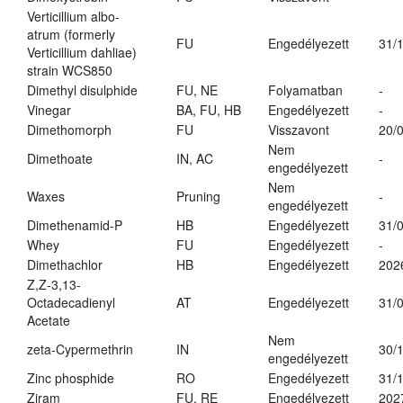
Verticillium albo-
atrum (formerly
FU
Engedélyezett
31/
Verticillium dahliae)
strain WCS850
Dimethyl disulphide
FU, NE
Folyamatban
-
Vinegar
BA, FU, HB
Engedélyezett
-
Dimethomorph
FU
Visszavont
20/
Nem
Dimethoate
IN, AC
-
engedélyezett
Nem
Waxes
Pruning
-
engedélyezett
Dimethenamid-P
HB
Engedélyezett
31/
Whey
FU
Engedélyezett
-
Dimethachlor
HB
Engedélyezett
202
Z,Z-3,13-
Octadecadienyl
AT
Engedélyezett
31/
Acetate
Nem
zeta-Cypermethrin
IN
30/
engedélyezett
Zinc phosphide
RO
Engedélyezett
31/
Ziram
FU, RE
Engedélyezett
202