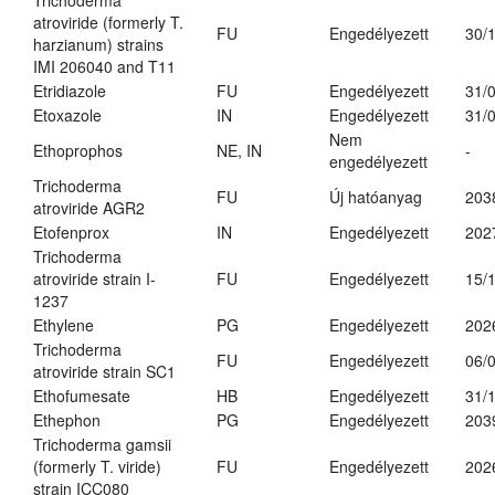
Trichoderma
atroviride (formerly T.
FU
Engedélyezett
30/
harzianum) strains
IMI 206040 and T11
Etridiazole
FU
Engedélyezett
31/
Etoxazole
IN
Engedélyezett
31/
Nem
Ethoprophos
NE, IN
-
engedélyezett
Trichoderma
FU
Új hatóanyag
203
atroviride AGR2
Etofenprox
IN
Engedélyezett
202
Trichoderma
atroviride strain I-
FU
Engedélyezett
15/
1237
Ethylene
PG
Engedélyezett
202
Trichoderma
FU
Engedélyezett
06/
atroviride strain SC1
Ethofumesate
HB
Engedélyezett
31/
Ethephon
PG
Engedélyezett
203
Trichoderma gamsii
(formerly T. viride)
FU
Engedélyezett
202
strain ICC080