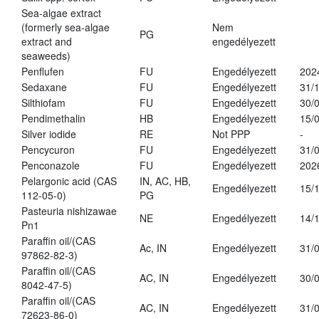
Sea-algae extract
(formerly sea-algae
Nem
PG
extract and
engedélyezett
seaweeds)
Penflufen
FU
Engedélyezett
202
Sedaxane
FU
Engedélyezett
31/
Silthiofam
FU
Engedélyezett
30/
Pendimethalin
HB
Engedélyezett
15/
Silver iodide
RE
Not PPP
-
Pencycuron
FU
Engedélyezett
31/
Penconazole
FU
Engedélyezett
202
Pelargonic acid (CAS
IN, AC, HB,
Engedélyezett
15/
112-05-0)
PG
Pasteuria nishizawae
NE
Engedélyezett
14/
Pn1
Paraffin oil/(CAS
Ac, IN
Engedélyezett
31/
97862-82-3)
Paraffin oil/(CAS
AC, IN
Engedélyezett
30/
8042-47-5)
Paraffin oil/(CAS
AC, IN
Engedélyezett
31/
72623-86-0)