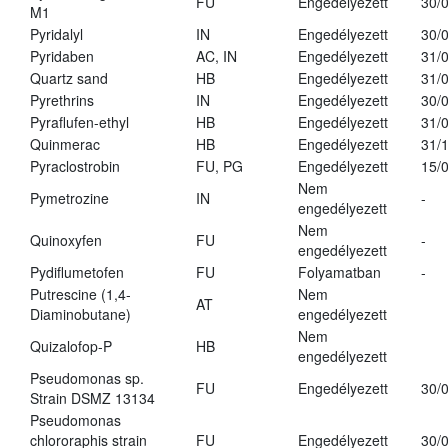
FU
Engedélyezett
30/
M1
Pyridalyl
IN
Engedélyezett
30/
Pyridaben
AC, IN
Engedélyezett
31/
Quartz sand
HB
Engedélyezett
31/
Pyrethrins
IN
Engedélyezett
30/
Pyraflufen-ethyl
HB
Engedélyezett
31/
Quinmerac
HB
Engedélyezett
31/
Pyraclostrobin
FU, PG
Engedélyezett
15/
Nem
Pymetrozine
IN
-
engedélyezett
Nem
Quinoxyfen
FU
-
engedélyezett
Pydiflumetofen
FU
Folyamatban
-
Putrescine (1,4-
Nem
AT
Diaminobutane)
engedélyezett
Nem
Quizalofop-P
HB
engedélyezett
Pseudomonas sp.
FU
Engedélyezett
30/
Strain DSMZ 13134
Pseudomonas
chlororaphis strain
FU
Engedélyezett
30/