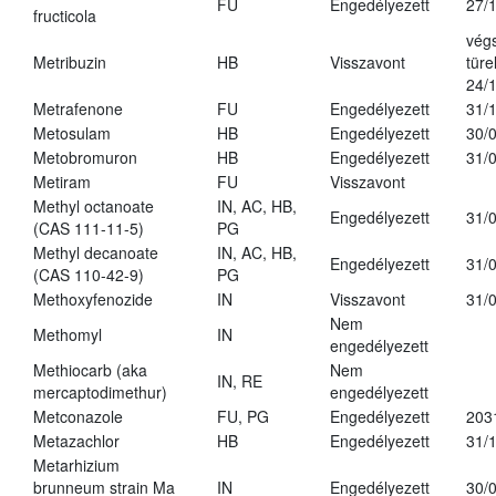
FU
Engedélyezett
27/
fructicola
vég
Metribuzin
HB
Visszavont
türe
24/
Metrafenone
FU
Engedélyezett
31/
Metosulam
HB
Engedélyezett
30/
Metobromuron
HB
Engedélyezett
31/
Metiram
FU
Visszavont
Methyl octanoate
IN, AC, HB,
Engedélyezett
31/
(CAS 111-11-5)
PG
Methyl decanoate
IN, AC, HB,
Engedélyezett
31/
(CAS 110-42-9)
PG
Methoxyfenozide
IN
Visszavont
31/
Nem
Methomyl
IN
engedélyezett
Methiocarb (aka
Nem
IN, RE
mercaptodimethur)
engedélyezett
Metconazole
FU, PG
Engedélyezett
203
Metazachlor
HB
Engedélyezett
31/
Metarhizium
brunneum strain Ma
IN
Engedélyezett
30/