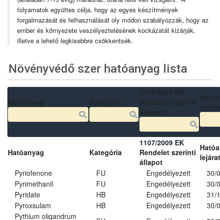
folyamatok együttes célja, hogy az egyes készítmények
forgalmazását és felhasználását oly módon szabályozzák, hogy az
ember és környezete veszélyeztetésének kockázatát kizárják,
illetve a lehető legkisebbre csökkentsék.
Növényvédő szer hatóanyag lista
1107/2009 EK
Ható
Hatóanyag
Kategória
Rendelet szerinti
lejára
állapot
1107/2009 EK
Ható
Hatóanyag
Kategória
Rendelet szerinti
lejára
állapot
Pyriofenone
FU
Engedélyezett
30/
Pyrimethanil
FU
Engedélyezett
30/
Pyridate
HB
Engedélyezett
31/
Pyroxsulam
HB
Engedélyezett
30/
Pythium oligandrum