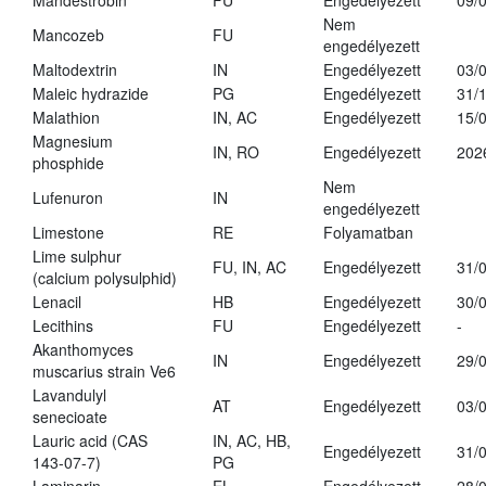
Mandestrobin
FU
Engedélyezett
09/
Nem
Mancozeb
FU
engedélyezett
Maltodextrin
IN
Engedélyezett
03/
Maleic hydrazide
PG
Engedélyezett
31/
Malathion
IN, AC
Engedélyezett
15/
Magnesium
IN, RO
Engedélyezett
202
phosphide
Nem
Lufenuron
IN
engedélyezett
Limestone
RE
Folyamatban
Lime sulphur
FU, IN, AC
Engedélyezett
31/
(calcium polysulphid)
Lenacil
HB
Engedélyezett
30/
Lecithins
FU
Engedélyezett
-
Akanthomyces
IN
Engedélyezett
29/
muscarius strain Ve6
Lavandulyl
AT
Engedélyezett
03/
senecioate
Lauric acid (CAS
IN, AC, HB,
Engedélyezett
31/
143-07-7)
PG