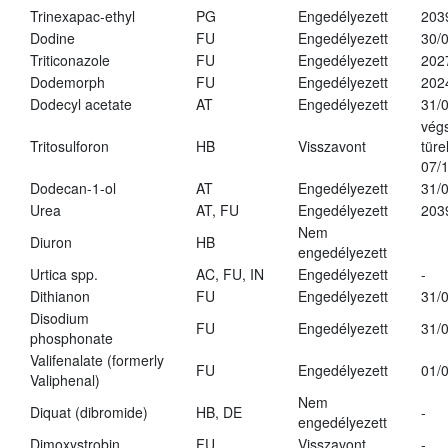
Trinexapac-ethyl
PG
Engedélyezett
203
Dodine
FU
Engedélyezett
30/
Triticonazole
FU
Engedélyezett
202
Dodemorph
FU
Engedélyezett
202
Dodecyl acetate
AT
Engedélyezett
31/
vég
Tritosulforon
HB
Visszavont
türe
07/
Dodecan-1-ol
AT
Engedélyezett
31/
Urea
AT, FU
Engedélyezett
203
Nem
Diuron
HB
engedélyezett
Urtica spp.
AC, FU, IN
Engedélyezett
-
Dithianon
FU
Engedélyezett
31/
Disodium
FU
Engedélyezett
31/
phosphonate
Valifenalate (formerly
FU
Engedélyezett
01/
Valiphenal)
Nem
Diquat (dibromide)
HB, DE
-
engedélyezett
Dimoxystrobin
FU
Visszavont
-