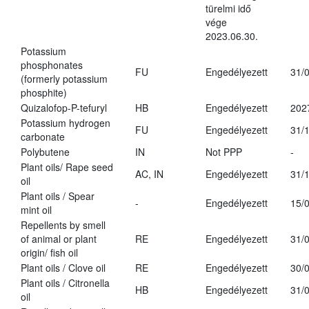
türelmi idő
vége
2023.06.30.
Potassium
phosphonates
FU
Engedélyezett
31/
(formerly potassium
phosphite)
Quizalofop-P-tefuryl
HB
Engedélyezett
202
Potassium hydrogen
FU
Engedélyezett
31/
carbonate
Polybutene
IN
Not PPP
-
Plant oils/ Rape seed
AC, IN
Engedélyezett
31/
oil
Plant oils / Spear
-
Engedélyezett
15/
mint oil
Repellents by smell
of animal or plant
RE
Engedélyezett
31/
origin/ fish oil
Plant oils / Clove oil
RE
Engedélyezett
30/
Plant oils / Citronella
HB
Engedélyezett
31/
oil