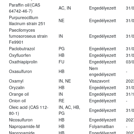
Paraffin oil/(CAS
AC, IN
Engedélyezett
31/
64742-46-7)
Purpureocillium
NE
Engedélyezett
31/
lilacinum strain 251
Paecilomyces
fumosoroseus strain
IN
Engedélyezett
31/
Fe9901
Paclobutrazol
PG
Engedélyezett
31/
Oxyfluorfen
HB
Engedélyezett
31/
Oxathiapiprolin
FU
Engedélyezett
03/
Nem
Oxasulfuron
HB
-
engedélyezett
Oxamyl
IN, NE
Visszavont
202
Oryzalin
HB
Engedélyezett
31/
Orange oil
IN
Engedélyezett
31/
Onion oil
RE
Engedélyezett
-
Oleic acid (CAS 112-
IN, AC, HB,
Engedélyezett
31/
80-1)
PG
Nicosulfuron
HB
Engedélyezett
202
Napropamide-M
HB
Folyamatban
-
Napropamide
HB
Engedélyezett
202