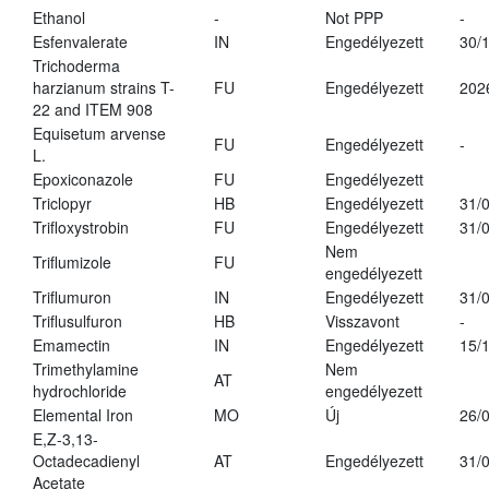
Ethanol
-
Not PPP
-
Esfenvalerate
IN
Engedélyezett
30/
Trichoderma
harzianum strains T-
FU
Engedélyezett
202
22 and ITEM 908
Equisetum arvense
FU
Engedélyezett
-
L.
Epoxiconazole
FU
Engedélyezett
Triclopyr
HB
Engedélyezett
31/
Trifloxystrobin
FU
Engedélyezett
31/
Nem
Triflumizole
FU
engedélyezett
Triflumuron
IN
Engedélyezett
31/
Triflusulfuron
HB
Visszavont
-
Emamectin
IN
Engedélyezett
15/
Trimethylamine
Nem
AT
hydrochloride
engedélyezett
Elemental Iron
MO
Új
26/
E,Z-3,13-
Octadecadienyl
AT
Engedélyezett
31/
Acetate