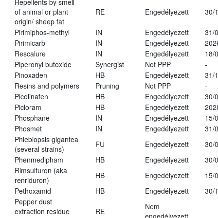
Repellents by smell
of animal or plant
RE
Engedélyezett
30/
origin/ sheep fat
Pirimiphos-methyl
IN
Engedélyezett
31/
Pirimicarb
IN
Engedélyezett
202
Rescalure
IN
Engedélyezett
18/
Piperonyl butoxide
Synergist
Not PPP
-
Pinoxaden
HB
Engedélyezett
31/
Resins and polymers
Pruning
Not PPP
-
Picolinafen
HB
Engedélyezett
30/
Picloram
HB
Engedélyezett
202
Phosphane
IN
Engedélyezett
15/
Phosmet
IN
Engedélyezett
31/
Phlebiopsis gigantea
FU
Engedélyezett
30/
(several strains)
Phenmedipham
HB
Engedélyezett
30/
Rimsulfuron (aka
HB
Engedélyezett
15/
renriduron)
Pethoxamid
HB
Engedélyezett
30/
Pepper dust
Nem
extraction residue
RE
engedélyezett