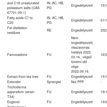
and C18 unsaturated
IN, AC, HB,
Engedélyezett
15/
potassium salts (CAS
PG
67701-09-1)
Fatty acids C7 to
IN, AC, HB,
Engedélyezett
01/
C20
PG
Fat distilation
RE
Engedélyezett
202
residues
Nem
engedélyezett,
visszavonás
hatálya 2022.
Famoxadone
FU
16/
03.16., végső
türelmi idő
vége
2022.09.16.
Extract from tea tree
FU
Engedélyezett
15/
Extender
Synergist
Not PPP
-
Trichoderma
asperellum (strain
FU
Engedélyezett
15/
T34)
Eugenol
FU
Engedélyezett
15/