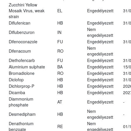
Zucchini Yellow
Mosaik Virus, weak
EL
Engedélyezett
31/
strain
Diflufenican
HB
Engedélyezett
31/
Nem
Diflubenzuron
IN
engedélyezett
Difenoconazole
FU
Engedélyezett
31/
Nem
Difenacoum
RO
engedélyezett
Diethofencarb
FU
Engedélyezett
31/
Aluminium sulphate
BA
Engedélyezett
15/
Bromadiolone
RO
Engedélyezett
31/
Diclofop
HB
Engedélyezett
31/
Dichlorprop-P
HB
Engedélyezett
202
Dicamba
HB
Engedélyezett
202
Diammonium
AT
Engedélyezett
-
phosphate
Nem
Desmedipham
HB
-
engedélyezett
Denathonium
Nem
RE
01/
benzoate
engedélyezett