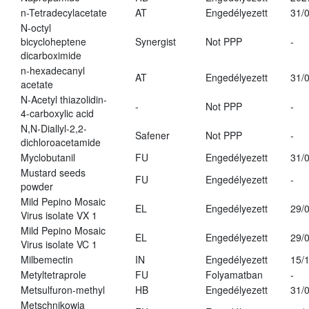
n-Tetradecylacetate
AT
Engedélyezett
31/
N-octyl
bicycloheptene
Synergist
Not PPP
-
dicarboximide
n-hexadecanyl
AT
Engedélyezett
31/
acetate
N-Acetyl thiazolidin-
-
Not PPP
-
4-carboxylic acid
N,N-Diallyl-2,2-
Safener
Not PPP
-
dichloroacetamide
Myclobutanil
FU
Engedélyezett
31/
Mustard seeds
FU
Engedélyezett
-
powder
Mild Pepino Mosaic
EL
Engedélyezett
29/
Virus isolate VX 1
Mild Pepino Mosaic
EL
Engedélyezett
29/
Virus isolate VC 1
Milbemectin
IN
Engedélyezett
15/
Metyltetraprole
FU
Folyamatban
-
Metsulfuron-methyl
HB
Engedélyezett
31/
Metschnikowia