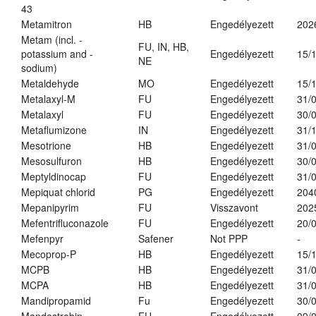
43
Metamitron
HB
Engedélyezett
202
Metam (incl. -
FU, IN, HB,
potassium and -
Engedélyezett
15/
NE
sodium)
Metaldehyde
MO
Engedélyezett
15/
Metalaxyl-M
FU
Engedélyezett
31/
Metalaxyl
FU
Engedélyezett
30/
Metaflumizone
IN
Engedélyezett
31/
Mesotrione
HB
Engedélyezett
31/
Mesosulfuron
HB
Engedélyezett
30/
Meptyldinocap
FU
Engedélyezett
31/
Mepiquat chlorid
PG
Engedélyezett
204
Mepanipyrim
FU
Visszavont
202
Mefentrifluconazole
FU
Engedélyezett
20/
Mefenpyr
Safener
Not PPP
-
Mecoprop-P
HB
Engedélyezett
15/
MCPB
HB
Engedélyezett
31/
MCPA
HB
Engedélyezett
31/
Mandipropamid
Fu
Engedélyezett
30/