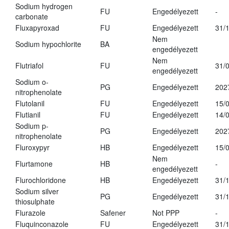
Sodium hydrogen
FU
Engedélyezett
-
carbonate
Fluxapyroxad
FU
Engedélyezett
31/
Nem
Sodium hypochlorite
BA
engedélyezett
Nem
Flutriafol
FU
31/
engedélyezett
Sodium o-
PG
Engedélyezett
202
nitrophenolate
Flutolanil
FU
Engedélyezett
15/
Flutianil
FU
Engedélyezett
14/
Sodium p-
PG
Engedélyezett
202
nitrophenolate
Fluroxypyr
HB
Engedélyezett
15/
Nem
Flurtamone
HB
-
engedélyezett
Flurochloridone
HB
Engedélyezett
31/
Sodium silver
PG
Engedélyezett
31/
thiosulphate
Flurazole
Safener
Not PPP
-
Fluquinconazole
FU
Engedélyezett
31/