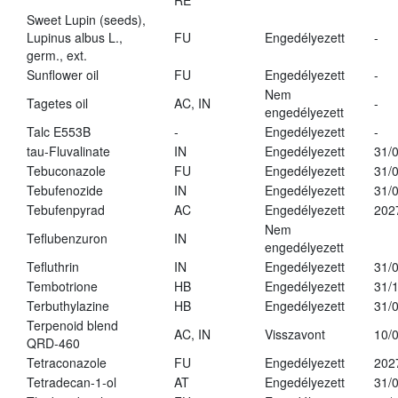
RE
Sweet Lupin (seeds),
Lupinus albus L.,
FU
Engedélyezett
-
germ., ext.
Sunflower oil
FU
Engedélyezett
-
Nem
Tagetes oil
AC, IN
-
engedélyezett
Talc E553B
-
Engedélyezett
-
tau-Fluvalinate
IN
Engedélyezett
31/
Tebuconazole
FU
Engedélyezett
31/
Tebufenozide
IN
Engedélyezett
31/
Tebufenpyrad
AC
Engedélyezett
202
Nem
Teflubenzuron
IN
engedélyezett
Tefluthrin
IN
Engedélyezett
31/
Tembotrione
HB
Engedélyezett
31/
Terbuthylazine
HB
Engedélyezett
31/
Terpenoid blend
AC, IN
Visszavont
10/
QRD-460
Tetraconazole
FU
Engedélyezett
202
Tetradecan-1-ol
AT
Engedélyezett
31/