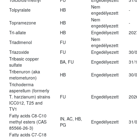
Tolclofos-methyl
FU
Engedélyezett
31/
Nem
Tolpyralate
HB
-
engedélyezett
Nem
Topramezone
HB
-
engedélyezett
Tri-allate
HB
Engedélyezett
202
Nem
Triadimenol
FU
engedélyezett
Triazoxide
FU
Engedélyezett
30/
Tribasic copper
BA, FU
Engedélyezett
31/
sulfate
Tribenuron (aka
HB
Engedélyezett
30/
metometuron)
Trichoderma
asperellum (formerly
T. harzianum) strains
FU
Engedélyezett
202
ICC012, T25 and
TV1
Fatty acids C8-C10
IN, AC, HB,
methyl esters (CAS
Engedélyezett
31/
PG
85566-26-3)
Fatty acids C7-C18