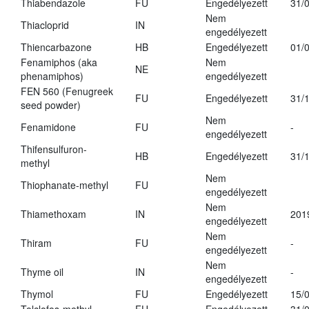
Thiabendazole
FU
Engedélyezett
31/
Nem
Thiacloprid
IN
engedélyezett
Thiencarbazone
HB
Engedélyezett
01/
Fenamiphos (aka
Nem
NE
phenamiphos)
engedélyezett
FEN 560 (Fenugreek
FU
Engedélyezett
31/
seed powder)
Nem
Fenamidone
FU
-
engedélyezett
Thifensulfuron-
HB
Engedélyezett
31/
methyl
Nem
Thiophanate-methyl
FU
engedélyezett
Nem
Thiamethoxam
IN
201
engedélyezett
Nem
Thiram
FU
-
engedélyezett
Nem
Thyme oil
IN
-
engedélyezett
Thymol
FU
Engedélyezett
15/