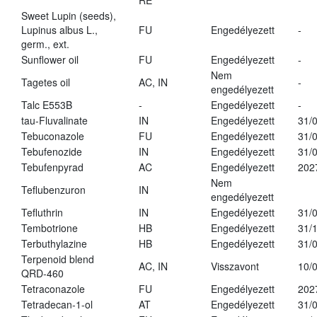
RE
Sweet Lupin (seeds),
Lupinus albus L.,
FU
Engedélyezett
-
germ., ext.
Sunflower oil
FU
Engedélyezett
-
Nem
Tagetes oil
AC, IN
-
engedélyezett
Talc E553B
-
Engedélyezett
-
tau-Fluvalinate
IN
Engedélyezett
31/
Tebuconazole
FU
Engedélyezett
31/
Tebufenozide
IN
Engedélyezett
31/
Tebufenpyrad
AC
Engedélyezett
202
Nem
Teflubenzuron
IN
engedélyezett
Tefluthrin
IN
Engedélyezett
31/
Tembotrione
HB
Engedélyezett
31/
Terbuthylazine
HB
Engedélyezett
31/
Terpenoid blend
AC, IN
Visszavont
10/
QRD-460
Tetraconazole
FU
Engedélyezett
202
Tetradecan-1-ol
AT
Engedélyezett
31/