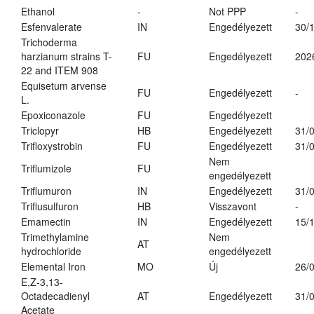
Ethanol
-
Not PPP
-
Esfenvalerate
IN
Engedélyezett
30/
Trichoderma
harzianum strains T-
FU
Engedélyezett
202
22 and ITEM 908
Equisetum arvense
FU
Engedélyezett
-
L.
Epoxiconazole
FU
Engedélyezett
Triclopyr
HB
Engedélyezett
31/
Trifloxystrobin
FU
Engedélyezett
31/
Nem
Triflumizole
FU
engedélyezett
Triflumuron
IN
Engedélyezett
31/
Triflusulfuron
HB
Visszavont
-
Emamectin
IN
Engedélyezett
15/
Trimethylamine
Nem
AT
hydrochloride
engedélyezett
Elemental Iron
MO
Új
26/
E,Z-3,13-
Octadecadienyl
AT
Engedélyezett
31/
Acetate