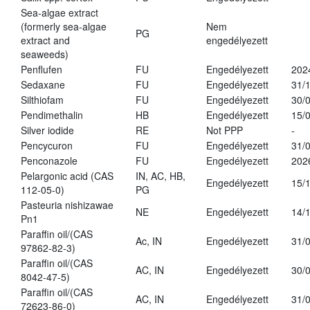
Sea-algae extract
(formerly sea-algae
Nem
PG
extract and
engedélyezett
seaweeds)
Penflufen
FU
Engedélyezett
202
Sedaxane
FU
Engedélyezett
31/
Silthiofam
FU
Engedélyezett
30/
Pendimethalin
HB
Engedélyezett
15/
Silver iodide
RE
Not PPP
-
Pencycuron
FU
Engedélyezett
31/
Penconazole
FU
Engedélyezett
202
Pelargonic acid (CAS
IN, AC, HB,
Engedélyezett
15/
112-05-0)
PG
Pasteuria nishizawae
NE
Engedélyezett
14/
Pn1
Paraffin oil/(CAS
Ac, IN
Engedélyezett
31/
97862-82-3)
Paraffin oil/(CAS
AC, IN
Engedélyezett
30/
8042-47-5)
Paraffin oil/(CAS
AC, IN
Engedélyezett
31/
72623-86-0)