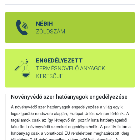
NÉBIH
ZÖLDSZÁM
ENGEDÉLYEZETT
TERMÉSNÖVELŐ ANYAGOK
KERESŐJE
Növényvédő szer hatóanyagok engedélyezése
A növényvédő szer hatóanyagok engedélyezése a világ egyik
legszigorúbb rendszere alapján, Európai Uniós szinten történik. A
tagállamok csak az így létrejövő ún. pozitív lista hatóanyagaiból
készített növényvédő szereket engedélyezhetik. A pozitív listán a
hatóanyag csak a vonatkozó EU rendeletben meghatározott ideig
(általában 7-15 évig) maradhat, utána felül kell vizsgálni. A