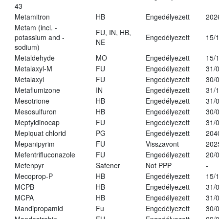
43
Metamitron
HB
Engedélyezett
202
Metam (incl. -
FU, IN, HB,
potassium and -
Engedélyezett
15/
NE
sodium)
Metaldehyde
MO
Engedélyezett
15/
Metalaxyl-M
FU
Engedélyezett
31/
Metalaxyl
FU
Engedélyezett
30/
Metaflumizone
IN
Engedélyezett
31/
Mesotrione
HB
Engedélyezett
31/
Mesosulfuron
HB
Engedélyezett
30/
Meptyldinocap
FU
Engedélyezett
31/
Mepiquat chlorid
PG
Engedélyezett
204
Mepanipyrim
FU
Visszavont
202
Mefentrifluconazole
FU
Engedélyezett
20/
Mefenpyr
Safener
Not PPP
-
Mecoprop-P
HB
Engedélyezett
15/
MCPB
HB
Engedélyezett
31/
MCPA
HB
Engedélyezett
31/
Mandipropamid
Fu
Engedélyezett
30/