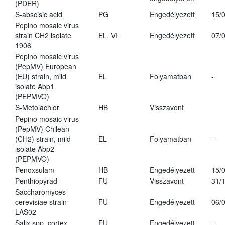
(PDER)
S-abscisic acid
PG
Engedélyezett
15/
Pepino mosaic virus
strain CH2 isolate
EL, VI
Engedélyezett
07/
1906
Pepino mosaic virus
(PepMV) European
(EU) strain, mild
EL
Folyamatban
-
isolate Abp1
(PEPMVO)
S-Metolachlor
HB
Visszavont
Pepino mosaic virus
(PepMV) Chilean
(CH2) strain, mild
EL
Folyamatban
-
isolate Abp2
(PEPMVO)
Penoxsulam
HB
Engedélyezett
15/
Penthiopyrad
FU
Visszavont
31/
Saccharomyces
cerevisiae strain
FU
Engedélyezett
06/
LAS02
Salix spp. cortex
FU
Engedélyezett
-