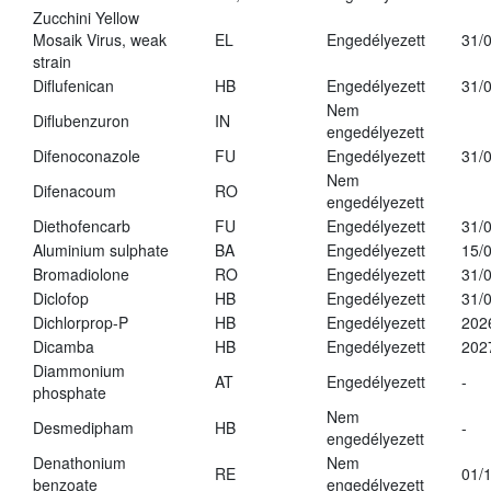
Zucchini Yellow
Mosaik Virus, weak
EL
Engedélyezett
31/
strain
Diflufenican
HB
Engedélyezett
31/
Nem
Diflubenzuron
IN
engedélyezett
Difenoconazole
FU
Engedélyezett
31/
Nem
Difenacoum
RO
engedélyezett
Diethofencarb
FU
Engedélyezett
31/
Aluminium sulphate
BA
Engedélyezett
15/
Bromadiolone
RO
Engedélyezett
31/
Diclofop
HB
Engedélyezett
31/
Dichlorprop-P
HB
Engedélyezett
202
Dicamba
HB
Engedélyezett
202
Diammonium
AT
Engedélyezett
-
phosphate
Nem
Desmedipham
HB
-
engedélyezett
Denathonium
Nem
RE
01/
benzoate
engedélyezett