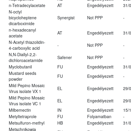
n-Tetradecylacetate
AT
Engedélyezett
31/
N-octyl
bicycloheptene
Synergist
Not PPP
-
dicarboximide
n-hexadecanyl
AT
Engedélyezett
31/
acetate
N-Acetyl thiazolidin-
-
Not PPP
-
4-carboxylic acid
N,N-Diallyl-2,2-
Safener
Not PPP
-
dichloroacetamide
Myclobutanil
FU
Engedélyezett
31/
Mustard seeds
FU
Engedélyezett
-
powder
Mild Pepino Mosaic
EL
Engedélyezett
29/
Virus isolate VX 1
Mild Pepino Mosaic
EL
Engedélyezett
29/
Virus isolate VC 1
Milbemectin
IN
Engedélyezett
15/
Metyltetraprole
FU
Folyamatban
-
Metsulfuron-methyl
HB
Engedélyezett
31/
Metschnikowia