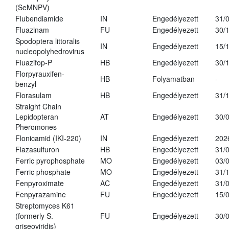
(SeMNPV)
Flubendiamide
IN
Engedélyezett
31/
Fluazinam
FU
Engedélyezett
30/
Spodoptera littoralis
IN
Engedélyezett
15/
nucleopolyhedrovirus
Fluazifop-P
HB
Engedélyezett
30/
Florpyrauxifen-
HB
Folyamatban
-
benzyl
Florasulam
HB
Engedélyezett
31/
Straight Chain
Lepidopteran
AT
Engedélyezett
30/
Pheromones
Flonicamid (IKI-220)
IN
Engedélyezett
202
Flazasulfuron
HB
Engedélyezett
31/
Ferric pyrophosphate
MO
Engedélyezett
03/
Ferric phosphate
MO
Engedélyezett
31/
Fenpyroximate
AC
Engedélyezett
31/
Fenpyrazamine
FU
Engedélyezett
15/
Streptomyces K61
(formerly S.
FU
Engedélyezett
30/
griseoviridis)