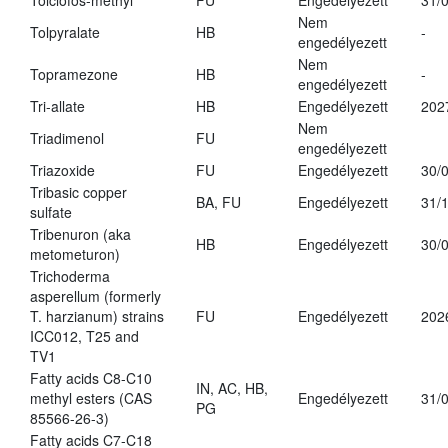
Tolclofos-methyl
FU
Engedélyezett
31/
Nem
Tolpyralate
HB
-
engedélyezett
Nem
Topramezone
HB
-
engedélyezett
Tri-allate
HB
Engedélyezett
202
Nem
Triadimenol
FU
engedélyezett
Triazoxide
FU
Engedélyezett
30/
Tribasic copper
BA, FU
Engedélyezett
31/
sulfate
Tribenuron (aka
HB
Engedélyezett
30/
metometuron)
Trichoderma
asperellum (formerly
T. harzianum) strains
FU
Engedélyezett
202
ICC012, T25 and
TV1
Fatty acids C8-C10
IN, AC, HB,
methyl esters (CAS
Engedélyezett
31/
PG
85566-26-3)
Fatty acids C7-C18