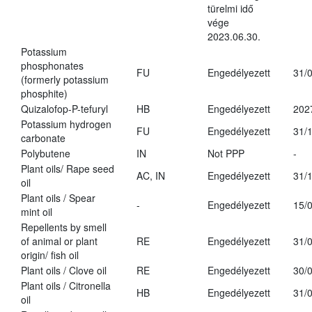
türelmi idő
vége
2023.06.30.
Potassium
phosphonates
FU
Engedélyezett
31/
(formerly potassium
phosphite)
Quizalofop-P-tefuryl
HB
Engedélyezett
202
Potassium hydrogen
FU
Engedélyezett
31/
carbonate
Polybutene
IN
Not PPP
-
Plant oils/ Rape seed
AC, IN
Engedélyezett
31/
oil
Plant oils / Spear
-
Engedélyezett
15/
mint oil
Repellents by smell
of animal or plant
RE
Engedélyezett
31/
origin/ fish oil
Plant oils / Clove oil
RE
Engedélyezett
30/
Plant oils / Citronella
HB
Engedélyezett
31/
oil