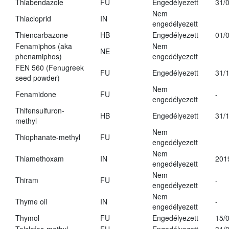
Thiabendazole
FU
Engedélyezett
31/
Nem
Thiacloprid
IN
engedélyezett
Thiencarbazone
HB
Engedélyezett
01/
Fenamiphos (aka
Nem
NE
phenamiphos)
engedélyezett
FEN 560 (Fenugreek
FU
Engedélyezett
31/
seed powder)
Nem
Fenamidone
FU
-
engedélyezett
Thifensulfuron-
HB
Engedélyezett
31/
methyl
Nem
Thiophanate-methyl
FU
engedélyezett
Nem
Thiamethoxam
IN
201
engedélyezett
Nem
Thiram
FU
-
engedélyezett
Nem
Thyme oil
IN
-
engedélyezett
Thymol
FU
Engedélyezett
15/