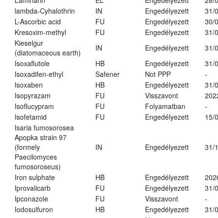
Laminarin
EL
Engedélyezett
28/
lambda-Cyhalothrin
IN
Engedélyezett
31/
L-Ascorbic acid
FU
Engedélyezett
30/
Kresoxim-methyl
FU
Engedélyezett
31/
Kieselgur
IN
Engedélyezett
31/
(diatomaceous earth)
Isoxaflutole
HB
Engedélyezett
31/
Isoxadifen-ethyl
Safener
Not PPP
-
Isoxaben
HB
Engedélyezett
31/
Isopyrazam
FU
Visszavont
202
Isoflucypram
FU
Folyamatban
-
Isofetamid
FU
Engedélyezett
15/
Isaria fumosorosea
Apopka strain 97
(formely
IN
Engedélyezett
31/
Paecilomyces
fumosoroseus)
Iron sulphate
HB
Engedélyezett
202
Iprovalicarb
FU
Engedélyezett
31/
Ipconazole
FU
Visszavont
-
Iodosulfuron
HB
Engedélyezett
31/