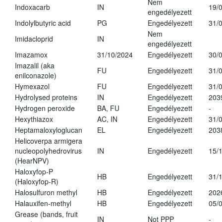
Nem
Indoxacarb
IN
19/
engedélyezett
Indolylbutyric acid
PG
Engedélyezett
31/
Nem
Imidacloprid
IN
engedélyezett
Imazamox
31/10/2024
Engedélyezett
30/
Imazalil (aka
FU
Engedélyezett
31/
enilconazole)
Hymexazol
FU
Engedélyezett
31/
Hydrolysed proteins
IN
Engedélyezett
203
Hydrogen peroxide
BA, FU
Engedélyezett
-
Hexythiazox
AC, IN
Engedélyezett
31/
Heptamaloxyloglucan
EL
Engedélyezett
203
Helicoverpa armigera
nucleopolyhedrovirus
IN
Engedélyezett
15/
(HearNPV)
Haloxyfop-P
HB
Engedélyezett
31/
(Haloxyfop-R)
Halosulfuron methyl
HB
Engedélyezett
202
Halauxifen-methyl
HB
Engedélyezett
05/
Grease (bands, fruit
IN
Not PPP
-