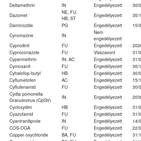
Deltamethrin
IN
Engedélyezett
30/
NE, FU,
Dazomet
Engedélyezett
30/
HB, ST
Daminozide
PG
Engedélyezett
15/
Nem
Cyromazine
IN
engedélyezett
Cyprodinil
FU
Engedélyezett
202
Cyproconazole
FU
Visszavont
31/
Cypermethrin
IN, AC
Engedélyezett
31/
Cymoxanil
FU
Engedélyezett
30/
Cyhalofop-butyl
HB
Engedélyezett
30/
Cyflumetofen
AC
Engedélyezett
15/
Cyflufenamid
FU
Engedélyezett
30/
Cydia pomonella
IN
Engedélyezett
203
Granulovirus (CpGV)
Cycloxydim
HB
Engedélyezett
31/
Cyazofamid
FU
Engedélyezett
31/
Cyantraniliprole
IN
Engedélyezett
14/
COS-OGA
FU
Engedélyezett
22/
Copper oxychloride
BA, FU
Engedélyezett
31/