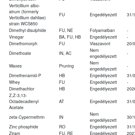
Verticillium albo-
atrum (formerly
FU
Engedélyezett
31/
Verticillium dahliae)
strain WCS850
Dimethyl disulphide
FU, NE
Folyamatban
-
Vinegar
BA, FU, HB
Engedélyezett
-
Dimethomorph
FU
Visszavont
20/
Nem
Dimethoate
IN, AC
-
engedélyezett
Nem
Waxes
Pruning
-
engedélyezett
Dimethenamid-P
HB
Engedélyezett
31/
Whey
FU
Engedélyezett
-
Dimethachlor
HB
Engedélyezett
202
Z,Z-3,13-
Octadecadienyl
AT
Engedélyezett
31/
Acetate
Nem
zeta-Cypermethrin
IN
30/
engedélyezett
Zinc phosphide
RO
Engedélyezett
31/
Ziram
FU, RE
Engedélyezett
202