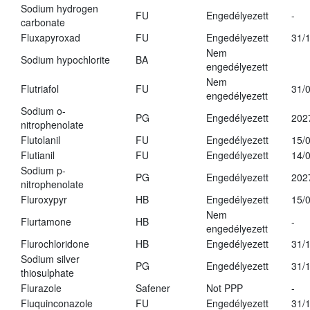
Sodium hydrogen
FU
Engedélyezett
-
carbonate
Fluxapyroxad
FU
Engedélyezett
31/
Nem
Sodium hypochlorite
BA
engedélyezett
Nem
Flutriafol
FU
31/
engedélyezett
Sodium o-
PG
Engedélyezett
202
nitrophenolate
Flutolanil
FU
Engedélyezett
15/
Flutianil
FU
Engedélyezett
14/
Sodium p-
PG
Engedélyezett
202
nitrophenolate
Fluroxypyr
HB
Engedélyezett
15/
Nem
Flurtamone
HB
-
engedélyezett
Flurochloridone
HB
Engedélyezett
31/
Sodium silver
PG
Engedélyezett
31/
thiosulphate
Flurazole
Safener
Not PPP
-
Fluquinconazole
FU
Engedélyezett
31/