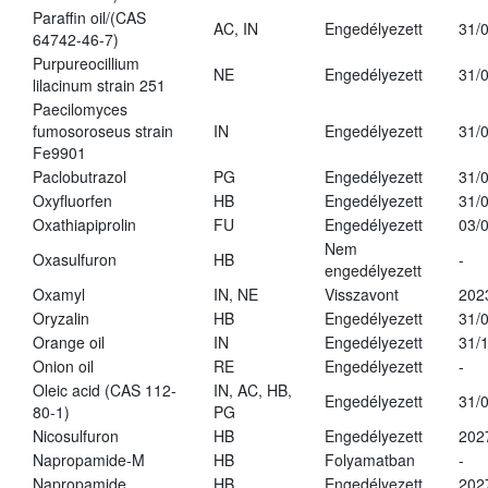
Paraffin oil/(CAS
AC, IN
Engedélyezett
31/
64742-46-7)
Purpureocillium
NE
Engedélyezett
31/
lilacinum strain 251
Paecilomyces
fumosoroseus strain
IN
Engedélyezett
31/
Fe9901
Paclobutrazol
PG
Engedélyezett
31/
Oxyfluorfen
HB
Engedélyezett
31/
Oxathiapiprolin
FU
Engedélyezett
03/
Nem
Oxasulfuron
HB
-
engedélyezett
Oxamyl
IN, NE
Visszavont
202
Oryzalin
HB
Engedélyezett
31/
Orange oil
IN
Engedélyezett
31/
Onion oil
RE
Engedélyezett
-
Oleic acid (CAS 112-
IN, AC, HB,
Engedélyezett
31/
80-1)
PG
Nicosulfuron
HB
Engedélyezett
202
Napropamide-M
HB
Folyamatban
-
Napropamide
HB
Engedélyezett
202