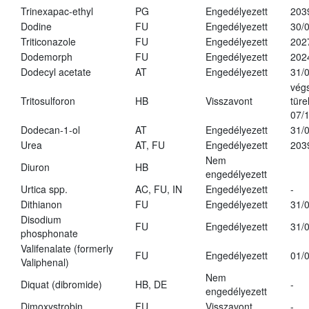
Trinexapac-ethyl
PG
Engedélyezett
203
Dodine
FU
Engedélyezett
30/
Triticonazole
FU
Engedélyezett
202
Dodemorph
FU
Engedélyezett
202
Dodecyl acetate
AT
Engedélyezett
31/
vég
Tritosulforon
HB
Visszavont
türe
07/
Dodecan-1-ol
AT
Engedélyezett
31/
Urea
AT, FU
Engedélyezett
203
Nem
Diuron
HB
engedélyezett
Urtica spp.
AC, FU, IN
Engedélyezett
-
Dithianon
FU
Engedélyezett
31/
Disodium
FU
Engedélyezett
31/
phosphonate
Valifenalate (formerly
FU
Engedélyezett
01/
Valiphenal)
Nem
Diquat (dibromide)
HB, DE
-
engedélyezett
Dimoxystrobin
FU
Visszavont
-