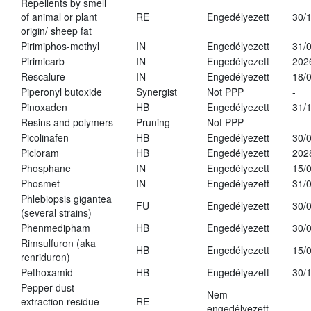
Repellents by smell
of animal or plant
RE
Engedélyezett
30/
origin/ sheep fat
Pirimiphos-methyl
IN
Engedélyezett
31/
Pirimicarb
IN
Engedélyezett
202
Rescalure
IN
Engedélyezett
18/
Piperonyl butoxide
Synergist
Not PPP
-
Pinoxaden
HB
Engedélyezett
31/
Resins and polymers
Pruning
Not PPP
-
Picolinafen
HB
Engedélyezett
30/
Picloram
HB
Engedélyezett
202
Phosphane
IN
Engedélyezett
15/
Phosmet
IN
Engedélyezett
31/
Phlebiopsis gigantea
FU
Engedélyezett
30/
(several strains)
Phenmedipham
HB
Engedélyezett
30/
Rimsulfuron (aka
HB
Engedélyezett
15/
renriduron)
Pethoxamid
HB
Engedélyezett
30/
Pepper dust
Nem
extraction residue
RE
engedélyezett