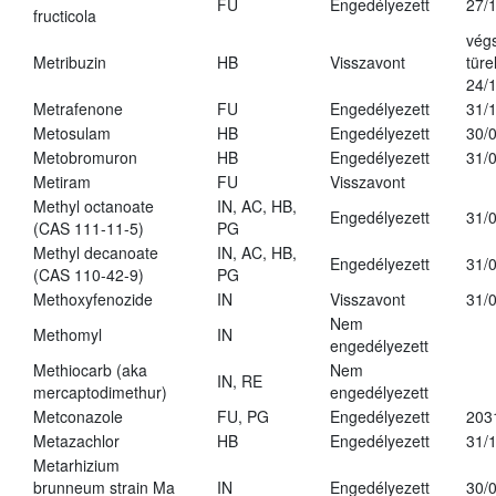
FU
Engedélyezett
27/
fructicola
vég
Metribuzin
HB
Visszavont
türe
24/
Metrafenone
FU
Engedélyezett
31/
Metosulam
HB
Engedélyezett
30/
Metobromuron
HB
Engedélyezett
31/
Metiram
FU
Visszavont
Methyl octanoate
IN, AC, HB,
Engedélyezett
31/
(CAS 111-11-5)
PG
Methyl decanoate
IN, AC, HB,
Engedélyezett
31/
(CAS 110-42-9)
PG
Methoxyfenozide
IN
Visszavont
31/
Nem
Methomyl
IN
engedélyezett
Methiocarb (aka
Nem
IN, RE
mercaptodimethur)
engedélyezett
Metconazole
FU, PG
Engedélyezett
203
Metazachlor
HB
Engedélyezett
31/
Metarhizium
brunneum strain Ma
IN
Engedélyezett
30/