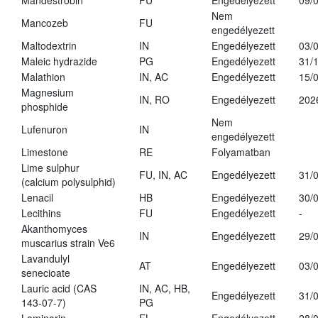
Mandestrobin
FU
Engedélyezett
09/
Nem
Mancozeb
FU
engedélyezett
Maltodextrin
IN
Engedélyezett
03/
Maleic hydrazide
PG
Engedélyezett
31/
Malathion
IN, AC
Engedélyezett
15/
Magnesium
IN, RO
Engedélyezett
202
phosphide
Nem
Lufenuron
IN
engedélyezett
Limestone
RE
Folyamatban
Lime sulphur
FU, IN, AC
Engedélyezett
31/
(calcium polysulphid)
Lenacil
HB
Engedélyezett
30/
Lecithins
FU
Engedélyezett
-
Akanthomyces
IN
Engedélyezett
29/
muscarius strain Ve6
Lavandulyl
AT
Engedélyezett
03/
senecioate
Lauric acid (CAS
IN, AC, HB,
Engedélyezett
31/
143-07-7)
PG