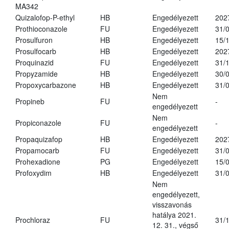
MA342
Quizalofop-P-ethyl
HB
Engedélyezett
202
Prothioconazole
FU
Engedélyezett
31/
Prosulfuron
HB
Engedélyezett
15/
Prosulfocarb
HB
Engedélyezett
202
Proquinazid
FU
Engedélyezett
31/
Propyzamide
HB
Engedélyezett
30/
Propoxycarbazone
HB
Engedélyezett
31/
Nem
Propineb
FU
-
engedélyezett
Nem
Propiconazole
FU
-
engedélyezett
Propaquizafop
HB
Engedélyezett
202
Propamocarb
FU
Engedélyezett
31/
Prohexadione
PG
Engedélyezett
15/
Profoxydim
HB
Engedélyezett
31/
Nem
engedélyezett,
visszavonás
hatálya 2021.
Prochloraz
FU
31/
12. 31., végső