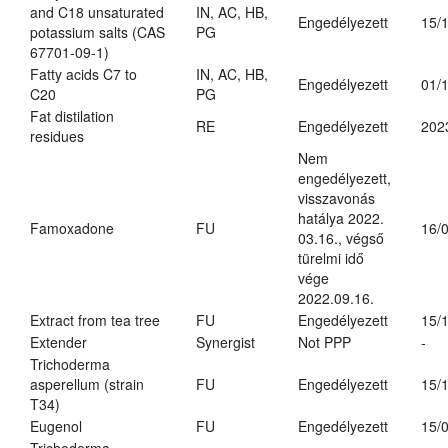
and C18 unsaturated
IN, AC, HB,
Engedélyezett
15/
potassium salts (CAS
PG
67701-09-1)
Fatty acids C7 to
IN, AC, HB,
Engedélyezett
01/
C20
PG
Fat distilation
RE
Engedélyezett
202
residues
Nem
engedélyezett,
visszavonás
hatálya 2022.
Famoxadone
FU
16/
03.16., végső
türelmi idő
vége
2022.09.16.
Extract from tea tree
FU
Engedélyezett
15/
Extender
Synergist
Not PPP
-
Trichoderma
asperellum (strain
FU
Engedélyezett
15/
T34)
Eugenol
FU
Engedélyezett
15/