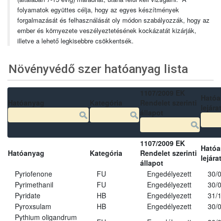
folyamatok együttes célja, hogy az egyes készítmények
forgalmazását és felhasználását oly módon szabályozzák, hogy az
ember és környezete veszélyeztetésének kockázatát kizárják,
illetve a lehető legkisebbre csökkentsék.
Növényvédő szer hatóanyag lista
1107/2009 EK
Ható
Hatóanyag
Kategória
Rendelet szerinti
lejára
állapot
1107/2009 EK
Ható
Hatóanyag
Kategória
Rendelet szerinti
lejára
állapot
Pyriofenone
FU
Engedélyezett
30/
Pyrimethanil
FU
Engedélyezett
30/
Pyridate
HB
Engedélyezett
31/
Pyroxsulam
HB
Engedélyezett
30/
Pythium oligandrum