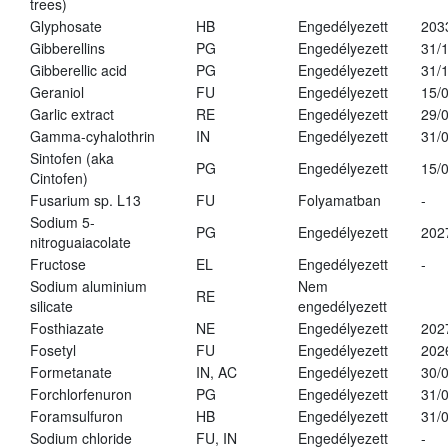
trees)
Glyphosate
HB
Engedélyezett
203
Gibberellins
PG
Engedélyezett
31/
Gibberellic acid
PG
Engedélyezett
31/
Geraniol
FU
Engedélyezett
15/
Garlic extract
RE
Engedélyezett
29/
Gamma-cyhalothrin
IN
Engedélyezett
31/
Sintofen (aka
PG
Engedélyezett
15/
Cintofen)
Fusarium sp. L13
FU
Folyamatban
-
Sodium 5-
PG
Engedélyezett
202
nitroguaiacolate
Fructose
EL
Engedélyezett
-
Sodium aluminium
Nem
RE
silicate
engedélyezett
Fosthiazate
NE
Engedélyezett
202
Fosetyl
FU
Engedélyezett
202
Formetanate
IN, AC
Engedélyezett
30/
Forchlorfenuron
PG
Engedélyezett
31/
Foramsulfuron
HB
Engedélyezett
31/
Sodium chloride
FU, IN
Engedélyezett
-