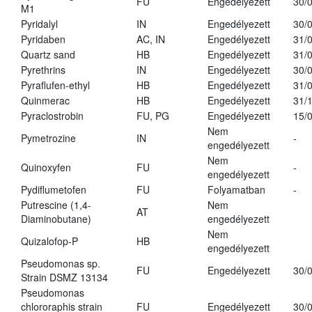
FU
Engedélyezett
30/
M1
Pyridalyl
IN
Engedélyezett
30/
Pyridaben
AC, IN
Engedélyezett
31/
Quartz sand
HB
Engedélyezett
31/
Pyrethrins
IN
Engedélyezett
30/
Pyraflufen-ethyl
HB
Engedélyezett
31/
Quinmerac
HB
Engedélyezett
31/
Pyraclostrobin
FU, PG
Engedélyezett
15/
Nem
Pymetrozine
IN
-
engedélyezett
Nem
Quinoxyfen
FU
-
engedélyezett
Pydiflumetofen
FU
Folyamatban
-
Putrescine (1,4-
Nem
AT
Diaminobutane)
engedélyezett
Nem
Quizalofop-P
HB
engedélyezett
Pseudomonas sp.
FU
Engedélyezett
30/
Strain DSMZ 13134
Pseudomonas
chlororaphis strain
FU
Engedélyezett
30/