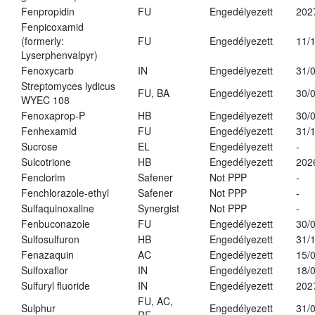
Fenpropidin
FU
Engedélyezett
202
Fenpicoxamid
(formerly:
FU
Engedélyezett
11/
Lyserphenvalpyr)
Fenoxycarb
IN
Engedélyezett
31/
Streptomyces lydicus
FU, BA
Engedélyezett
30/
WYEC 108
Fenoxaprop-P
HB
Engedélyezett
30/
Fenhexamid
FU
Engedélyezett
31/
Sucrose
EL
Engedélyezett
-
Sulcotrione
HB
Engedélyezett
202
Fenclorim
Safener
Not PPP
-
Fenchlorazole-ethyl
Safener
Not PPP
-
Sulfaquinoxaline
Synergist
Not PPP
-
Fenbuconazole
FU
Engedélyezett
30/
Sulfosulfuron
HB
Engedélyezett
31/
Fenazaquin
AC
Engedélyezett
15/
Sulfoxaflor
IN
Engedélyezett
18/
Sulfuryl fluoride
IN
Engedélyezett
202
FU, AC,
Sulphur
Engedélyezett
31/