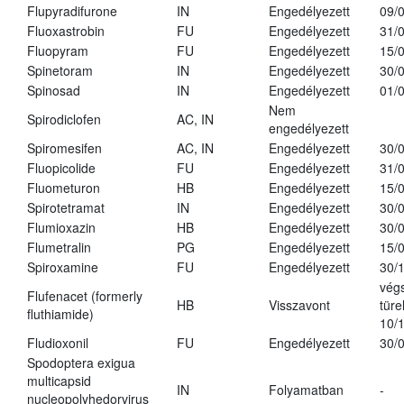
Flupyradifurone
IN
Engedélyezett
09/
Fluoxastrobin
FU
Engedélyezett
31/
Fluopyram
FU
Engedélyezett
15/
Spinetoram
IN
Engedélyezett
30/
Spinosad
IN
Engedélyezett
01/
Nem
Spirodiclofen
AC, IN
engedélyezett
Spiromesifen
AC, IN
Engedélyezett
30/
Fluopicolide
FU
Engedélyezett
31/
Fluometuron
HB
Engedélyezett
15/
Spirotetramat
IN
Engedélyezett
30/
Flumioxazin
HB
Engedélyezett
30/
Flumetralin
PG
Engedélyezett
15/
Spiroxamine
FU
Engedélyezett
30/
vég
Flufenacet (formerly
HB
Visszavont
türe
fluthiamide)
10/
Fludioxonil
FU
Engedélyezett
30/
Spodoptera exigua
multicapsid
IN
Folyamatban
-
nucleopolyhedorvirus