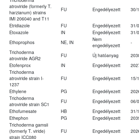
Trichoderma
atroviride (formerly T.
FU
Engedélyezett
30/
harzianum) strains
IMI 206040 and T11
Etridiazole
FU
Engedélyezett
31/
Etoxazole
IN
Engedélyezett
31/
Nem
Ethoprophos
NE, IN
-
engedélyezett
Trichoderma
FU
Új hatóanyag
203
atroviride AGR2
Etofenprox
IN
Engedélyezett
202
Trichoderma
atroviride strain I-
FU
Engedélyezett
15/
1237
Ethylene
PG
Engedélyezett
202
Trichoderma
FU
Engedélyezett
06/
atroviride strain SC1
Ethofumesate
HB
Engedélyezett
31/
Ethephon
PG
Engedélyezett
203
Trichoderma gamsii
(formerly T. viride)
FU
Engedélyezett
202
strain ICC080